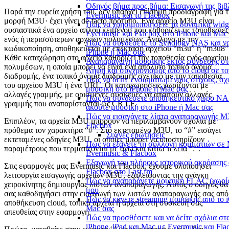
Οδηγός βήμα προς βήμα: Εισαγωγή της βιβ
Παρά την ευρεία χρήση του, δεν υπάρχει επίσημη προδιαγραφή για 
Evermusic και το Flacbox
μορφή M3U· έχει γίνει de facto πρότυπο. Ένα αρχείο M3U είναι
Πώς να χρησιμοποιήσετε τα δυναμικά widg
ουσιαστικά ένα αρχείο απλού κειμένου που καθορίζει τις τοποθεσίες
Evermusic και Flacbox στο iPhone και Mac
ενός ή περισσότερων αρχείων πολυμέσων. Ανάλογα με την
Πώς να συνδέσετε το Synology NAS και ν
κωδικοποίηση, αποθηκεύεται με επέκταση αρχείου “m3u” ή “m3u8”
iPhone ή Mac σας
Κάθε καταχώρηση στο αρχείο καθορίζει την τοποθεσία ενός αρχείου
Αναπαραγωγή μουσικής εκτός σύνδεσης στ
πολυμέσων, η οποία μπορεί να είναι ένα απόλυτο τοπικό όνομα
Λήψη και συγχρονισμός από το cloud σε το
διαδρομής, ένα τοπικό όνομα διαδρομής σχετικό με την τοποθεσία
Πώς να δείτε ενσωματωμένους στίχους, σχό
του αρχείου M3U ή ένα URL. Οι καταχωρήσεις χωρίζονται με
μουσική στο iPhone ή Mac σας
αλλαγές γραμμής, με ορισμένες συσκευές να απαιτούν αλλαγές
Πώς να συνδέσετε αποθηκευτικό χώρο N
γραμμής που αναπαρίστανται ως CR LF.
ακούτε μουσική στο iPhone ή Mac σας
Πώς να εισαγάγετε λίστα αναπαραγωγής M3
Επιπλέον, τα αρχεία M3U μπορούν να περιλαμβάνουν σχόλια με
Flacbox
πρόθεμα τον χαρακτήρα “#”. Στο εκτεταμένο M3U, το “#” εισάγει
Συχνές ερωτήσεις
εκτεταμένες οδηγίες M3U, οι οποίες μπορεί να υποστηρίζουν
Πώς να εξάγετε τη συλλογή κομματιών σ
παραμέτρους που τερματίζονται με άνω και κάτω τελεία “:”.
Evermusic & Flacbox
Εξαγωγή του πλήρους ιστορικού ακρόασης α
Στις εφαρμογές μας Evermusic και Flacbox, έχουμε υλοποιήσει
Flacbox στο Last.fm
λειτουργία εισαγωγής αρχείων M3U, εξαλείφοντας την ανάγκη
Πώς να αναπαράγετε μουσική FLAC (χωρίς
χειροκίνητης δημιουργίας λιστών αναπαραγωγής. Αυτός ο οδηγός θα
μου
σας καθοδηγήσει στην εισαγωγή των λιστών αναπαραγωγής σας από
Πώς να κάνετε streaming μουσικής από το 
αποθήκευση cloud, τοπικά αρχεία ή αρχεία στη συσκευή σας
Mac σας
απευθείας στην εφαρμογή.
Πώς να προσθέσετε και να δείτε σχόλια στ
iPhone, iPad και Mac με Evermusic και Fla