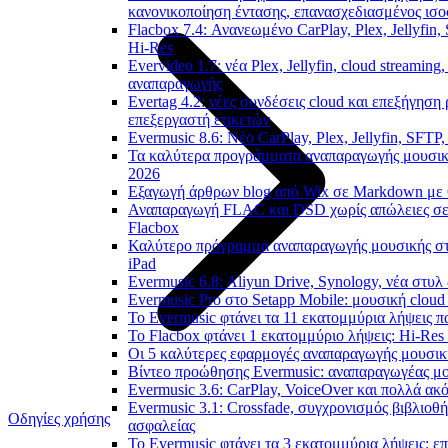
κανονικοποίηση έντασης, επανασχεδιασμένος ισο
Flacbox 7.4: Ανανεωμένο CarPlay, Plex, Jellyfin,
Hi-Res
Evervideo 1.7: νέα Plex, Jellyfin, cloud streaming
αναπαραγωγής
Evertag 4.2: νέες συνδέσεις cloud και επεξήγηση
επεξεργαστή ετικετών
Evermusic 8.6: Νέο CarPlay, Plex, Jellyfin, SFTP
Τα καλύτερα προγράμματα αναπαραγωγής μουσική
2026
Εξαγωγή άρθρων blog από Wix σε Markdown με
Αναπαραγωγή FLAC και DSD χωρίς απώλειες σε 
Flacbox
Καλύτερο πρόγραμμα αναπαραγωγής μουσικής στο
iPad
Evermusic 6.8: Aliyun Drive, Synology, νέα στυλ
Evermusic Pro στο Setapp Mobile: μουσική cloud
Το Evermusic φτάνει τα 11 εκατομμύρια λήψεις 
Το Flacbox φτάνει 1 εκατομμύριο λήψεις: Hi-Res
Οι 5 καλύτερες εφαρμογές αναπαραγωγής μουσική
Βίντεο προώθησης Evermusic: αναπαραγωγέας μο
Evermusic 3.6: CarPlay, VoiceOver και πολλά ακ
Evermusic 3.1: Crossfade, συγχρονισμός βιβλιοθή
Οδηγίες χρήσης
ασφαλείας
Το Evermusic φτάνει τα 3 εκατομμύρια λήψεις: ε