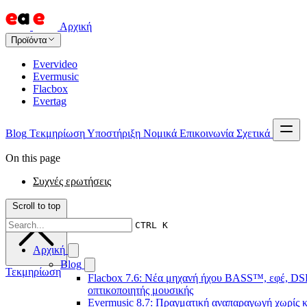
Αρχική
Προϊόντα
Evervideo
Evermusic
Flacbox
Evertag
Blog
Τεκμηρίωση
Υποστήριξη
Νομικά
Επικοινωνία
Σχετικά
On this page
Συχνές ερωτήσεις
Scroll to top
CTRL K
Αρχική
Blog
Τεκμηρίωση
Flacbox 7.6: Νέα μηχανή ήχου BASS™, εφέ, DSP
οπτικοποιητής μουσικής
Evermusic 8.7: Πραγματική αναπαραγωγή χωρίς κε