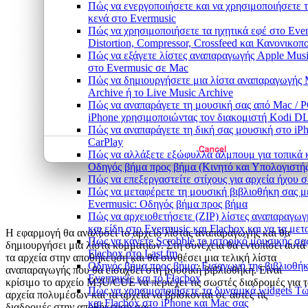
Πώς να ενεργοποιήσετε και να χρησιμοποιήσετε 
κενά στο Evermusic
Πώς να χρησιμοποιήσετε τα ηχητικά εφέ στο Ever
Distortion, Compressor, Crossfeed και Κανονικοπ
Πώς να εξάγετε λίστες αναπαραγωγής Apple Music
στο Evermusic σε Mac
Πώς να δημιουργήσετε μια λίστα αναπαραγωγής M
Archive ή το Live Music Archive
Πώς να αναπαράγετε τη μουσική σας από Mac / P
iPhone χρησιμοποιώντας τον διακομιστή Kodi 
Πώς να αναπαράγετε τη δική σας μουσική στο iP
CarPlay
Πώς να αλλάξετε εξώφυλλα άλμπουμ για τοπικά κ
Οδηγός βήμα προς βήμα (Κινητό και Υπολογιστής
Πώς να επεξεργαστείτε στίχους για αρχεία ήχου
Πώς να μεταφέρετε τη μουσική βιβλιοθήκη σας 
Evermusic: Οδηγός βήμα προς βήμα
Πώς να αρχειοθετήσετε (ZIP) λίστες αναπαραγωγ
και είδη στο Evermusic και Flacbox και να τα μ
Η εφαρμογή θα αναλύσει το αρχείο λίστας αναπαραγωγής και θα
Πώς να κάνετε Scrobble το ιστορικό μουσικής σα
δημιουργήσει μια λίστα κομματιών. Στη συνέχεια θα εντοπίσει αυτά
Flacbox στο Last.fm
τα αρχεία στην αποθήκευση και θα συνθέσει μια τελική λίστα
Οδηγός βήμα προς βήμα: Εισαγωγή της βιβλιοθήκ
αναπαραγωγής που θα εισαχθεί στη μουσική βιβλιοθήκη. Είναι
Evermusic και το Flacbox
κρίσιμο το αρχείο M3U/CUE να περιέχει τις σωστές διαδρομές για 
Πώς να χρησιμοποιήσετε τα δυναμικά widgets Τώ
αρχεία πολυμέσων και τα αρχεία να βρίσκονται σε αυτές τις
και Flacbox στο iPhone και Mac σας
διαδρομές στην αποθήκευσή σας.