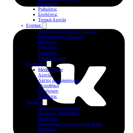
Πλοήγηση
Ρυθμίσεις
Συνδέσεις
Τοπικά Αρχεία
Evertag
Αντιστοιχίσεις πεδίων ετικετών
Επεξεργαστής Ετικετών
Πλοήγηση
Ρυθμίσεις
Συνδέσεις
Τοπικά Αρχεία
Evervideo
Media Player
Αρχεία
Λίστες αναπαραγωγής
Μεσοθήκη
Πλοήγηση
Ρυθμίσεις
Flacbox
Λίστες Αναπαραγωγής
Μουσική Βιβλιοθήκη
Πλοήγηση
Πρόγραμμα Αναπαραγωγής Ήχου
Ρυθμίσεις