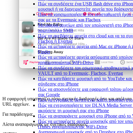
Πώς να συνδέσετε ένα USB flash drive στο iPhon
μουσική ή να διαχειριστείτε αρχεία που βρίσκοντα
Πώς να χρησιμοποιήσετε τον ισοσταθμιστή ήχου 
σας με τα Evermusic και Flacbox
Μεταφορά αρχείων από τον υπολογιστή στο iPho
πρωτόκολλο SMB
Πώς να ανεβάσετε αρχεία στο cloud και να τα συ
Flacbox ή Evertag
Πώς να μεταφέρετε αρχεία από Mac σε iPhone ή 
Finder
Πώς να μεταφέρετε αρχεία ασύρματα από υπολογ
χρησιμοποιώντας WiFi-Drive
Πώς να συνδέσετε τον εσωτερικό αποθηκευτικό 
VAULT από το Evermusic, Flacbox, Evertag
Πώς να κατεβάσετε μουσική από το YouTube και 
σύνδεσης στο iPhone
Πώς να αποσυνδέσετε μια εφαρμογή τρίτου μέρο
σας Google
Η εφαρμογή υποστηρίζει τόσο σχετικές διαδρομές όσο και απόλυτα
Πώς να εγγράψετε βίντεο ενώ παίζει μουσική στο
URL αρχείων.
Πώς να ενεργοποιήσετε τον DLNA Media Server 
ακούσετε τη μουσική σας στο iPhone
Για παράδειγμα:
Πώς να αναπαράγετε μουσική στο iPhone από 
Πώς να μεταφέρετε αρχεία μουσικής από τον υπο
Λίστα αναπαραγωγής με σχετικές διαδρομές:
iTunes χρησιμοποιώντας WiFi-Drive
Αναπαραγωγή μουσικής από το Dropbox στο iPhon