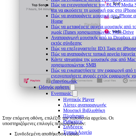
Πώς να ενεργοποιήσετε τον DLNA Media S
και να ακούσετε τη μουσική σας στο iPhon
Πώς να αναπαράγετε μουσική στο iPhone
Home
Πώς να μεταφέρετε αρχεία μουσικής από τ
χωρίς iTunes χρησιμοποιώντας WiFi-Drive
Αναπαραγωγή μουσικής από το Dropbox στο
εκτός σύνδεσης
Πώς να επεξεργαστείτε ID3 Tags σε iPhon
Πώς να αναπαράγετε τοπικά αρχεία (αρχεία
Κάντε streaming της μουσικής σας από Mac
χρησιμοποιώντας SMB
Πώς να εγκαταστήσετε την εφαρμογή από τ
ενεργοποιήσετε αγορές εντός εφαρμογής χ
εξαργύρωσης
Οδηγός χρήστη
Evermusic
Ηχητικός Player
Λίστες αναπαραγωγής
Μουσική Βιβλιοθήκη
Πλοήγηση
Στην επόμενη οθόνη, επιλέξτε την τοποθεσία αρχείου. Οι
Ρυθμίσεις
υποστηριζόμενες επιλογές περιλαμβάνουν:
Συνδέσεις
Τοπικά Αρχεία
Συνδεδεμένη αποθήκευση cloud;