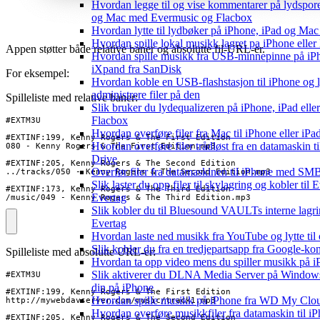
Hvordan legge til og vise kommentarer på lydspor
og Mac med Evermusic og Flacbox
Hvordan lytte til lydbøker på iPhone, iPad og Ma
Hvordan spille lokal musikk lagret pa iPhone elle
Appen støtter både relative baner og absolutte fil-URL-er.
Hvordan spille musikk fra USB-minnepinne på i
iXpand fra SanDisk
For eksempel:
Hvordan koble en USB-flashstasjon til iPhone og ly
administrere filer på den
Spilleliste med relative baner:
Slik bruker du lydequalizeren på iPhone, iPad el
Flacbox
Hvordan overføre filer fra Mac til iPhone eller iP
Hvordan overføre filer trådløst fra en datamaskin 
Drive
Overfør filer fra datamaskinen til iPhone med SM
Slik laster du opp filer til skylagring og kobler til
Evertag
/music/049 - Kenny Rogers & The Third Edition.mp3
Slik kobler du til Bluesound VAULTs interne lagri
Evertag
Hvordan laste ned musikk fra YouTube og lytte til
Slik kobler du fra en tredjepartsapp fra Google-ko
Spilleliste med absolutte URL-er:
Hvordan ta opp video mens du spiller musikk på 
Slik aktiverer du DLNA Media Server på Windows
din på iPhone
Hvordan spille musikk på iPhone fra WD My Cl
Hvordan overføre musikkfiler fra datamaskin til i