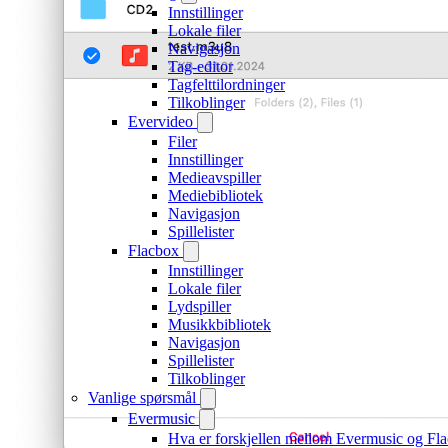
Innstillinger
Lokale filer
Navigasjon
Tag-editor
Tagfelttilordninger
Tilkoblinger
Evervideo
Filer
Innstillinger
Medieavspiller
Mediebibliotek
Navigasjon
Spillelister
Flacbox
Innstillinger
Lokale filer
Lydspiller
Musikkbibliotek
Navigasjon
Spillelister
Tilkoblinger
Vanlige spørsmål
Evermusic
Hva er forskjellen mellom Evermusic og Fl