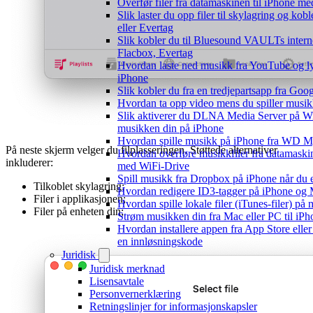
Overfør filer fra datamaskinen til iPhone 
Slik laster du opp filer til skylagring og kob
eller Evertag
Slik kobler du til Bluesound VAULTs intern
Flacbox, Evertag
Hvordan laste ned musikk fra YouTube og lyt
iPhone
Slik kobler du fra en tredjepartsapp fra Goo
Hvordan ta opp video mens du spiller musi
Slik aktiverer du DLNA Media Server på Wi
musikken din på iPhone
Hvordan spille musikk på iPhone fra WD
På neste skjerm velger du filplasseringen. Støttede alternativer
Hvordan overføre musikkfiler fra datamaskin
inkluderer:
med WiFi-Drive
Spill musikk fra Dropbox på iPhone når du e
Tilkoblet skylagring;
Hvordan redigere ID3-tagger på iPhone og
Filer i applikasjonen;
Hvordan spille lokale filer (iTunes-filer) på
Filer på enheten din;
Strøm musikken din fra Mac eller PC til i
Hvordan installere appen fra App Store eller
en innløsningskode
Juridisk
Juridisk merknad
Lisensavtale
Personvernerklæring
Retningslinjer for informasjonskapsler