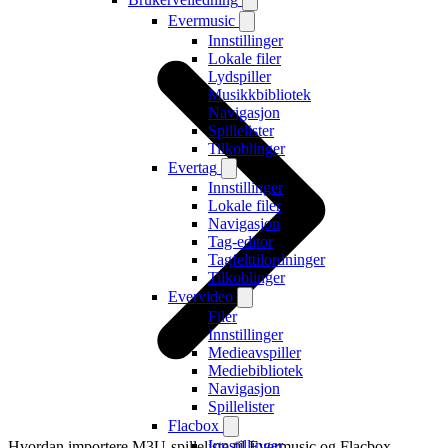
Evermusic
Innstillinger
Lokale filer
Lydspiller
Musikkbibliotek
Navigasjon
Spillelister
Tilkoblinger
Evertag
Innstillinger
Lokale filer
Navigasjon
Tag-editor
Tagfelttilordninger
Tilkoblinger
Evervideo
Filer
Innstillinger
Medieavspiller
Mediebibliotek
Navigasjon
Spillelister
Flacbox
Innstillinger
Hvordan importere M3U-spilleliste til Evermusic og Flacbox