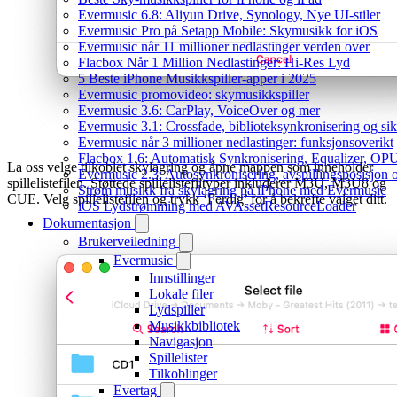
Evermusic 6.8: Aliyun Drive, Synology, Nye UI-stiler
Evermusic Pro på Setapp Mobile: Skymusikk for iOS
Evermusic når 11 millioner nedlastinger verden over
Flacbox Når 1 Million Nedlastinger: Hi-Res Lyd
5 Beste iPhone Musikkspiller-apper i 2025
Evermusic promovideo: skymusikkspiller
Evermusic 3.6: CarPlay, VoiceOver og mer
Evermusic 3.1: Crossfade, biblioteksynkronisering og si
Evermusic når 3 millioner nedlastinger: funksjonsoverikt
Flacbox 1.6: Automatisk Synkronisering, Equalizer, OPU
La oss velge tilkoblet skylagring og åpne mappen som inneholder
Evermusic 2.3: Autosynkronisering, avspillingsposisjon 
spillelistefilen. Støttede spillelistefiltyper inkluderer M3U, M3U8 og
Strøm musikk fra skylagring på iPhone med Evermusic
CUE. Velg spillelistefilen og trykk ‘Ferdig’ for å bekrefte valget ditt.
iOS Lydstrømming med AVAssetResourceLoader
Dokumentasjon
Brukerveiledning
Evermusic
Innstillinger
Lokale filer
Lydspiller
Musikkbibliotek
Navigasjon
Spillelister
Tilkoblinger
Evertag