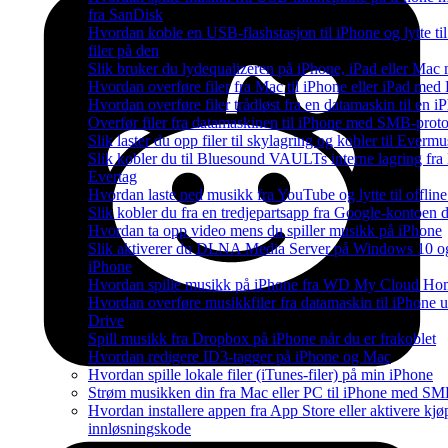
fra SanDisk
Hvordan koble en USB-flashstasjon til iPhone og lytte til
filer på den
Slik bruker du lydequalizeren på iPhone, iPad eller Ma
Hvordan overføre filer fra Mac til iPhone eller iPad med
Hvordan overføre filer trådløst fra en datamaskin til en
Overfør filer fra datamaskinen til iPhone med SMB-prot
Slik laster du opp filer til skylagring og kobler til Everm
Slik kobler du til Bluesound VAULTs interne lagring fra
Evertag
Hvordan laste ned musikk fra YouTube og lytte til offli
Slik kobler du fra en tredjepartsapp fra Google-kontoen 
Hvordan ta opp video mens du spiller musikk på iPhone
Slik aktiverer du DLNA Media Server på Windows 10 og 
iPhone
Hvordan spille musikk på iPhone fra WD My Cloud Ho
Hvordan overføre musikkfiler fra datamaskin til iPhone 
Drive
Spill musikk fra Dropbox på iPhone når du er frakoblet
Hvordan redigere ID3-tagger på iPhone og Mac
Hvordan spille lokale filer (iTunes-filer) på min iPhone
Strøm musikken din fra Mac eller PC til iPhone med S
Hvordan installere appen fra App Store eller aktivere kj
innløsningskode