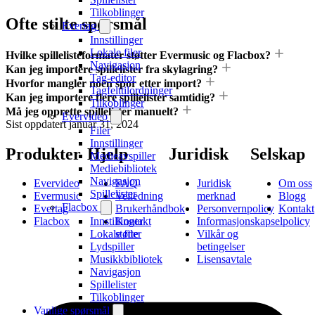
Tilkoblinger
Ofte stilte spørsmål
Evertag
Innstillinger
Lokale filer
Hvilke spillelisteformater støtter Evermusic og Flacbox?
Navigasjon
Kan jeg importere spillelister fra skylagring?
Tag-editor
Hvorfor mangler noen spor etter import?
Tagfelttilordninger
Kan jeg importere flere spillelister samtidig?
Tilkoblinger
Må jeg opprette spillelister manuelt?
Evervideo
Sist oppdatert
januar 31, 2024
Filer
Innstillinger
Produkter
Hjelp
Juridisk
Selskap
Medieavspiller
Mediebibliotek
Navigasjon
Evervideo
FAQ
Juridisk
Om oss
Spillelister
Evermusic
Veiledning
merknad
Blogg
Flacbox
Evertag
Brukerhåndbok
Personvernpolicy
Kontakt
Innstillinger
Flacbox
Kontakt
Informasjonskapselpolicy
Lokale filer
støtte
Vilkår og
Lydspiller
betingelser
Musikkbibliotek
Lisensavtale
Navigasjon
Spillelister
Tilkoblinger
Vanlige spørsmål