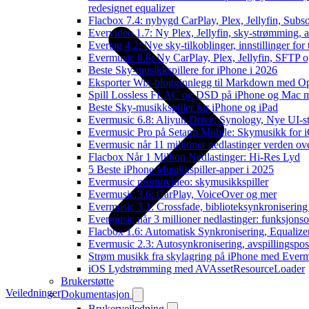
redesignet equalizer
Flacbox 7.4: nybygd CarPlay, Plex, Jellyfin, Subso
Evervideo 1.7: Ny Plex, Jellyfin, sky-strømming, a
Evertag 4.2: Nye sky-tilkoblinger, innstillinger for 
Evermusic 8.6: Ny CarPlay, Plex, Jellyfin, SFTP o
Beste Sky-musikkspillere for iPhone i 2026
Eksporter Wix-blogginnlegg til Markdown med 
Spill Lossless FLAC og DSD på iPhone og Mac 
Beste Sky-musikkspiller for iPhone og iPad
Evermusic 6.8: Aliyun Drive, Synology, Nye UI-st
Evermusic Pro på Setapp Mobile: Skymusikk for 
Evermusic når 11 millioner nedlastinger verden ov
Flacbox Når 1 Million Nedlastinger: Hi-Res Lyd
5 Beste iPhone Musikkspiller-apper i 2025
Evermusic promovideo: skymusikkspiller
Evermusic 3.6: CarPlay, VoiceOver og mer
Evermusic 3.1: Crossfade, biblioteksynkronisering
Evermusic når 3 millioner nedlastinger: funksjonso
Flacbox 1.6: Automatisk Synkronisering, Equalize
Evermusic 2.3: Autosynkronisering, avspillingspos
Strøm musikk fra skylagring på iPhone med Ever
iOS Lydstrømming med AVAssetResourceLoader
Brukerstøtte
Veiledninger
Dokumentasjon
Brukerveiledning