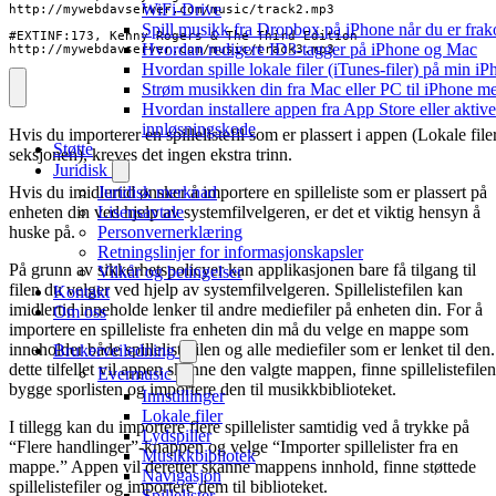
WiFi-Drive
Spill musikk fra Dropbox på iPhone når du er frak
Hvordan redigere ID3-tagger på iPhone og Mac
http://mywebdavserver.com/music/track3.mp3
Hvordan spille lokale filer (iTunes-filer) på min i
Strøm musikken din fra Mac eller PC til iPhone
Hvordan installere appen fra App Store eller aktiv
innløsningskode
Hvis du importerer en spillelistefil som er plassert i appen (Lokale file
Støtte
seksjonen), kreves det ingen ekstra trinn.
Juridisk
Hvis du imidlertid ønsker å importere en spilleliste som er plassert på
Juridisk merknad
enheten din ved hjelp av systemfilvelgeren, er det et viktig hensyn å
Lisensavtale
huske på.
Personvernerklæring
Retningslinjer for informasjonskapsler
På grunn av sikkerhetspolicyer kan applikasjonen bare få tilgang til
Vilkår og betingelser
filen du velger ved hjelp av systemfilvelgeren. Spillelistefilen kan
Kontakt
imidlertid inneholde lenker til andre mediefiler på enheten din. For å
Om oss
importere en spilleliste fra enheten din må du velge en mappe som
inneholder både spillelistefilen og alle mediefiler som er lenket til den.
Brukerveiledning
dette tilfellet vil appen skanne den valgte mappen, finne spillelistefilen
Evermusic
bygge sporlisten og importere den til musikkbiblioteket.
Innstillinger
Lokale filer
I tillegg kan du importere flere spillelister samtidig ved å trykke på
Lydspiller
“Flere handlinger”-knappen og velge “Importer spillelister fra en
Musikkbibliotek
mappe.” Appen vil deretter skanne mappens innhold, finne støttede
Navigasjon
spillelistefiler og importere dem til biblioteket.
Spillelister