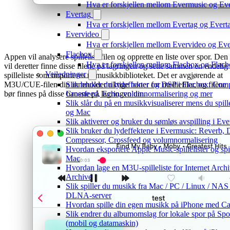
Hva er forskjellen mellom Evermusic og E
Evertag
Hva er forskjellen mellom Evertag og Ever
Evervideo
Hva er forskjellen mellom Evervideo og E
Flacbox
Appen vil analysere spillelistefilen og opprette en liste over spor. Den
Hva er forskjellen mellom Flacbox og Fla
vil deretter finne disse filene på lagringen og sette sammen en endelig
Veiledninger
spilleliste som importeres til musikkbiblioteket. Det er avgjørende at
M3U/CUE-filen din inneholder riktige baner for mediefiler, og filene
Slik bruker du lydeffekter og DSP i Flacbox: Comp
bør finnes på disse banene på lagringen din.
Crossfeed, Echo, volumnormalisering og mer
Slik slår du på en musikkvisualiserer mens du spil
og Mac
Slik aktiverer og bruker du sømløs avspilling i Ev
Slik bruker du lydeffektene i Evermusic: Reverb, D
Compressor, Crossfeed og volumnormalisering
Hvordan eksportere Apple Music-spillelister og sp
Mac
Hvordan lage en M3U-spilleliste for Internet Archi
Archive
Slik spiller du musikk fra Mac / PC / Linux / NA
DLNA-server
Hvordan spille din egen musikk på iPhone med Ca
Slik endrer du albumomslag for lokale spor på Spoti
(mobil og datamaskin)