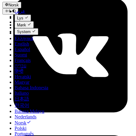
Norsk
عربي
Català
Lys
Čeština
Mørk
Dansk
System
Deutsch
Ελληνικά
English
Español
Suomi
Français
עברית
हिन्दी
Hrvatski
Magyar
Bahasa Indonesia
Italiano
日本語
한국어
Bahasa Melayu
Nederlands
Norsk
Polski
Português