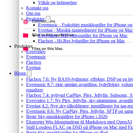
Vilkår og betingelser
Kontakt oss
Om oss
Produkter
Evermusic - Frakoblet musikkspiller for iPhone o
Evertag - Musikk-taggredigerer for iPhone og Mac
Evervideo - HD-videospiller for iPhone og Mac
Flacbox - Hi-Res lydspiller for iPhone og Mac
Produkter
Evervideo
Evermusic
Flacbox
Evertag
Blogg
Flacbox 7.6: Ny BASS-lydmotor, effekter, DSP og en le
Evermusic 8.7: ekte sømløs avspilling, lydeffekter, volu
equalizer
Flacbox 7.4: nybygd CarPlay, Plex, Jellyfin, Subsonic, S
Evervideo 1.7: Ny Plex, Jellyfin, sky-strømming, avspill
Evertag 4.2: Nye sky-tilkoblinger, innstillinger for tag-red
Evermusic 8.6: Ny CarPlay, Plex, Jellyfin, SFTP og sang
Beste Sky-musikkspillere for iPhone i 2026
Eksporter Wix-blogginnlegg til Markdown med OpenAI
Spill Lossless FLAC og DSD på iPhone og Mac med Fl
Beste Sky-musikkspiller for iPhone og iPad