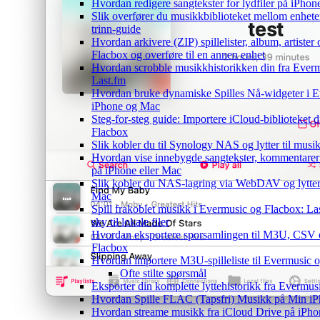
Hvordan redigere sangtekster for lydfiler på iPho
Slik overfører du musikkbiblioteket mellom enheter
trinn-guide
Hvordan arkivere (ZIP) spillelister, album, artister
Flacbox og overføre til en annen enhet
Hvordan scrobble musikkhistorikken din fra Evermu
Last.fm
Hvordan bruke dynamiske Spilles Nå-widgeter i 
iPhone og Mac
Steg-for-steg guide: Importere iCloud-biblioteket d
Flacbox
Slik kobler du til Synology NAS og lytter til musi
Hvordan vise innebygde sangtekster, kommentarer
på iPhone eller Mac
Slik kobler du NAS-lagring via WebDAV og lytter 
Mac
Spill frakoblet musikk i Evermusic og Flacbox: Las
sky til lokale filer
Hvordan eksportere sporsamlingen til M3U, CSV
Flacbox
Hvordan importere M3U-spilleliste til Evermusic 
Ofte stilte spørsmål
Eksporter din komplette lyttehistorikk fra Evermus
Hvordan Spille FLAC (Tapsfri) Musikk på Min i
Hvordan streame musikk fra iCloud Drive på iPho