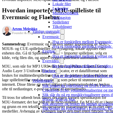
Lokale filer
Lydspiller
Hvordan importere M3U-spilleliste til
Musikkbibliotek
Evermusic og Flacbox
Navigasjon
Spillelister
Tilkoblinger
Artem Meleshko
Vanlige spørsmål
Founder & Engineer at Everappz
Evermusic
Hva er forskjellen mellom Evermusic
Sammendrag:
Evermusic og Flacbox støtter importering av M3U-,
Hva er forskjellen mellom Evermusi
M3U8- og CUE-spillelistefiler fra skylagring, lokale appfiler eller
Evertag
enheten din. Gå til Spillelister > Mer > Importer spilleliste, velg en
Hva er forskjellen mellom Evertag o
kilde, velg filen din, og appen bygger spillelisten automatisk.
Evervideo
Hva er forskjellen mellom Evervideo
M3U, som står for MP3 URL eller Moving Picture Experts Group
Audio Layer 3 Uniform Resource Locator, er et datafilformat som
Flacbox
brukes for multimediespillelister. En av de primære bruksområdene er
Hva er forskjellen mellom Flacbox o
lage spillelistefiler med én oppføring som peker til strømmer på
Veiledninger
internett. Disse filene gir enkel tilgang til strømmeinnhold og brukes
Slik bruker du lydeffekter og DSP i Flacbox
ofte til nedlastinger, e-post og lytting til internettradio.
Crossfeed, Echo, volumnormalisering og me
Slik slår du på en musikkvisualiserer mens d
Til tross for utbredt bruk finnes det ingen formell spesifikasjon for
iPhone, iPad og Mac
M3U-formatet; det har blitt en de facto-standard. En M3U-fil er i bun
Slik aktiverer og bruker du sømløs avspillin
og grunn en ren tekstfil som spesifiserer plasseringene til én eller flere
Slik bruker du lydeffektene i Evermusic: Rev
mediefiler. Avhengig av kodingen lagres den med enten filtypen “m3
Compressor, Crossfeed og volumnormaliser