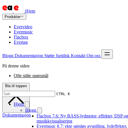
Hjem
Produkter
Evervideo
Evermusic
Flacbox
Evertag
Blogg
Dokumentasjon
Støtte
Juridisk
Kontakt
Om oss
På denne siden
Ofte stilte spørsmål
Bla til toppen
CTRL K
Hjem
Blogg
Dokumentasjon
Flacbox 7.6: Ny BASS-lydmotor, effekter, DSP og
musikkvisualisering
Evermusic 8.7: ekte sømløs avspilling, lydeffekter