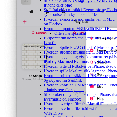
Slik kobler du NAS-lagring via WebDAV og l
iPhone eller Mac
Spill frakoblet musikk i Evermusic og Flacb
synkroniser fra sky til lokale filer
Hvordan eksportere sporsamlingen til M3
og Flacbox
Hvordan importere M3U-spilleliste til Ever
Ofte stilte spørsmål
Eksporter din komplette lyttehistorikk fra E
Last.fm
Hvordan Spille FLAC (Tapsfri) Musikk på 
Hvordan streame musikk fra iCloud Drive p
Hvordan legge til og vise kommentarer på l
iPad og Mac med Evermusic og Flacbox
Hvordan lytte til lydbøker på iPhone, iPad
Hvordan spille lokal musikk lagret pa iPhon
Hvordan spille musikk fra USB-minnepinne
og iXpand fra SanDisk
Hvordan koble en USB-flashstasjon til iPhone
administrere filer på den
Slik bruker du lydequalizeren på iPhone, iP
Evermusic og Flacbox
Hvordan overføre filer fra Mac til iPhone el
Hvordan overføre filer trådløst fra en datam
WiFi-Drive