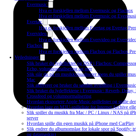
Evermusic
Hva er forskjellen mellom Evermusic og Flacbox
Hva er forskjellen mellom Evermusic og Evermus
Evertag
Hva er forskjellen mellom Evertag og Evertag Pr
Evervideo
Hva er forskjellen mellom Evervideo og Evervid
Flacbox
Hva er forskjellen mellom Flacbox og Flacbox P
Veiledninger
Slik bruker du lydeffekter og DSP i Flacbox: Compressor
Echo, volumnormalisering og mer
Slik slår du på en musikkvisualiserer mens du spiller mu
Mac
Slik aktiverer og bruker du sømløs avspilling i Evermusi
Slik bruker du lydeffektene i Evermusic: Reverb, Delay,
Crossfeed og volumnormalisering
Hvordan eksportere Apple Music-spillelister og spille d
Hvordan lage en M3U-spilleliste for Internet Archive ell
Slik spiller du musikk fra Mac / PC / Linux / NAS på
server
Hvordan spille din egen musikk på iPhone med CarPlay
Slik endrer du albumomslag for lokale spor på Spotify: tr
og datamaskin)