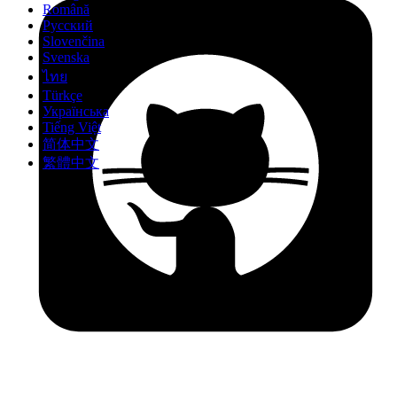
Română
Русский
Slovenčina
Svenska
ไทย
Türkçe
Українська
Tiếng Việt
简体中文
繁體中文