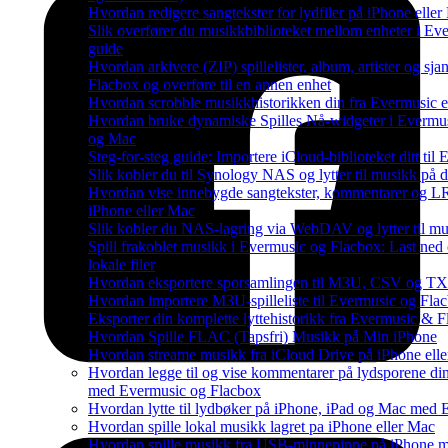
Hvordan redigere sangtekster for lydfiler på iPhone ell
Slik overfører du musikkbiblioteket mellom enheter i Ever
guide
Hvordan arkivere (ZIP) spillelister, album, artister og sj
Flacbox og overføre til en annen enhet
Hvordan scrobble musikkhistorikken din fra Evermusic el
Hvordan bruke dynamiske Spilles Nå-widgeter i Evermu
og Mac
Steg-for-steg guide: Importere iCloud-biblioteket ditt ti
Slik kobler du til Synology NAS og lytter til musikk på 
Hvordan vise innebygde sangtekster, kommentarer og LR
iPhone eller Mac
Slik kobler du NAS-lagring via WebDAV og lytter til mu
Spill frakoblet musikk i Evermusic og Flacbox: Last ned o
lokale filer
Hvordan eksportere sporsamlingen til M3U, CSV og TX
Hvordan importere M3U-spilleliste til Evermusic og Fla
Eksporter din komplette lyttehistorikk fra Evermusic & F
Hvordan Spille FLAC (Tapsfri) Musikk på Min iPhone
Hvordan streame musikk fra iCloud Drive på iPhone ell
Hvordan legge til og vise kommentarer på lydsporene di
med Evermusic og Flacbox
Hvordan lytte til lydbøker på iPhone, iPad og Mac med 
Hvordan spille lokal musikk lagret pa iPhone eller Mac
Hvordan spille musikk fra USB-minnepinne på iPhone 