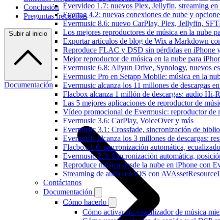
Evervideo 1.7: nuevos Plex, Jellyfin, streaming en
Conclusión
Evertag 4.2: nuevas conexiones de nube y opciones 
Preguntas frecuentes
Evermusic 8.6: nuevo CarPlay, Plex, Jellyfin, SFTP
Los mejores reproductores de música en la nube p
Subir al inicio
Exportar artículos de blog de Wix a Markdown c
Reproduce FLAC y DSD sin pérdidas en iPhone 
Mejor reproductor de música en la nube para iPho
Evermusic 6.8: Aliyun Drive, Synology, nuevos esti
Evermusic Pro en Setapp Mobile: música en la nu
Documentación
Evermusic alcanza los 11 millones de descargas e
Flacbox alcanza 1 millón de descargas: audio Hi-
Las 5 mejores aplicaciones de reproductor de mús
Vídeo promocional de Evermusic: reproductor de 
Evermusic 3.6: CarPlay, VoiceOver y más
Evermusic 3.1: Crossfade, sincronización de biblio
Evermusic alcanza los 3 millones de descargas: r
Flacbox 1.6: sincronización automática, ecualiza
Evermusic 2.3: Sincronización automática, posició
Reproduce música desde la nube en iPhone con E
Streaming de audio en iOS con AVAssetResource
Contáctanos
Documentación
Cómo hacerlo
Cómo activar un visualizador de música mie