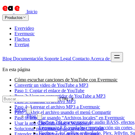
Inicio
Productos
Evervideo
Evermusic
Flacbox
Evertag
Blog
Documentación
Soporte
Legal
Contacto
Acerca de
En esta página
Cómo escuchar canciones de YouTube con Evermusic
Convertir un video de YouTube a MP3
Paso 1: Copiar el enlace de YouTube
Paso 2: Usar un convertidor de YouTube a MP3
CTRL K
Paso 3: Guardar el archivo MP3
Paso 4: Agregar el archivo MP3 a Evermusic
Inicio
Paso 5: Abrir el archivo usando el menú Compartir
Blog
Paso 6: Importar usando “Archivos locales” en Evermusic
Flacbox 7.6: nuevo motor de audio BASS, efectos,
Usar la app ClipGrab (Mac y Windows)
Evermusic 8.7: verdadera reproducción sin cortes,
Solucionar problemas de descarga de ClipGrab
Flacbox 7.4: CarPlay rediseñado, Plex, Jellyfin, 
Entender los problemas de derechos de autor