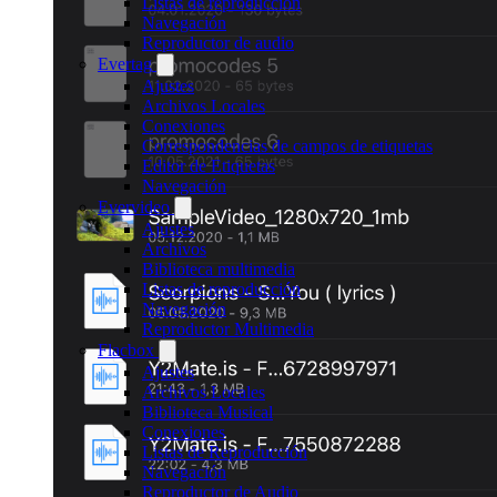
Listas de reproducción
Navegación
Reproductor de audio
Evertag
Ajustes
Archivos Locales
Conexiones
Correspondencias de campos de etiquetas
Editor de Etiquetas
Navegación
Evervideo
Ajustes
Archivos
Biblioteca multimedia
Listas de reproducción
Navegación
Reproductor Multimedia
Flacbox
Ajustes
Archivos Locales
Biblioteca Musical
Conexiones
Listas de Reproducción
Navegación
Reproductor de Audio