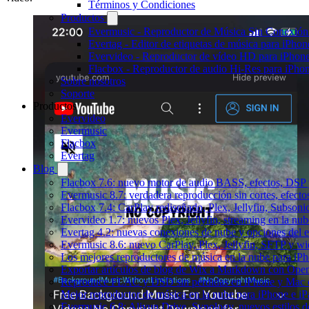
Términos y Condiciones
Productos
Evermusic - Reproductor de Música Sin Conexión
Evertag - Editor de etiquetas de música para iPho
Evervideo - Reproductor de vídeo HD para iPhon
Flacbox - Reproductor de audio Hi-Res para iPho
Sobre nosotros
Soporte
Productos
Evervideo
Evermusic
Flacbox
Evertag
Blog
Flacbox 7.6: nuevo motor de audio BASS, efectos, DSP y
Evermusic 8.7: verdadera reproducción sin cortes, efect
Flacbox 7.4: CarPlay rediseñado, Plex, Jellyfin, Subson
Evervideo 1.7: nuevos Plex, Jellyfin, streaming en la nu
Evertag 4.2: nuevas conexiones de nube y opciones del ed
Evermusic 8.6: nuevo CarPlay, Plex, Jellyfin, SFTP y wid
Los mejores reproductores de música en la nube para iP
Exportar artículos de blog de Wix a Markdown con Ope
Reproduce FLAC y DSD sin pérdidas en iPhone y Mac 
Mejor reproductor de música en la nube para iPhone e iP
Evermusic 6.8: Aliyun Drive, Synology, nuevos estilos de