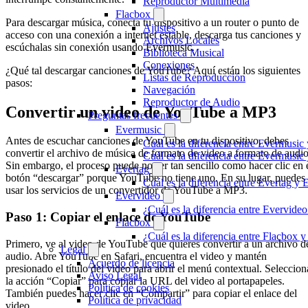
Reproductor Multimedia
Flacbox
Para descargar música, conecta tu dispositivo a un router o punto de
Ajustes
acceso con una conexión a internet estable, descarga tus canciones y
Archivos Locales
escúchalas sin conexión usando Evermusic.
Biblioteca Musical
Conexiones
¿Qué tal descargar canciones de YouTube? Aquí están los siguientes
Listas de Reproducción
pasos:
Navegación
Reproductor de Audio
Convertir un video de YouTube a MP3
Preguntas frecuentes
Evermusic
Antes de escuchar canciones de YouTube en tu dispositivo, debes
Cuál es la diferencia entre Evermusic
convertir el archivo de música de formato de video a formato de audio
Cuál es la diferencia entre Evermusi
Sin embargo, el proceso puede no ser tan sencillo como hacer clic en 
Evertag
botón “descargar” porque YouTube no tiene uno. En su lugar, puedes
Cuál es la diferencia entre Evertag y
usar los servicios de un convertidor de YouTube a MP3.
Evervideo
¿Cuál es la diferencia entre Evervid
Paso 1: Copiar el enlace de YouTube
Flacbox
¿Cuál es la diferencia entre Flacbox
Primero, ve al video de YouTube que quieres convertir a un archivo d
Legal
audio. Abre YouTube en Safari, encuentra el video y mantén
Acuerdo de licencia
presionado el título del video para abrir el menú contextual. Seleccion
Aviso Legal
la acción “Copiar” para copiar la URL del video al portapapeles.
Política de cookies
También puedes hacer clic en “Compartir” para copiar el enlace del
Política de privacidad
video.