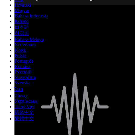
Hrvatski
Magyar
Bahasa Indonesia
Italiano
日本語
한국어
Bahasa Melayu
Nederlands
Norsk
Polski
Português
Română
Русский
Slovenčina
Svenska
ไทย
Türkçe
Українська
Tiếng Việt
简体中文
繁體中文