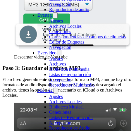
Navegación
Reproductor de audio
Evertag
Ajustes
Archivos Locales
Conexiones
Correspondencias de campos de etiquetas
Editor de Etiquetas
Navegación
Evervideo
Descargar video de YouTube
Ajustes
Archivos
Paso 3: Guardar el archivo MP3
Biblioteca multimedia
Listas de reproducción
El archivo generalmente se convierte a formato MP3, aunque hay otr
Navegación
formatos de audio disponibles. Una vez que hayas descargado el
Reproductor Multimedia
archivo, tienes la opción de almacenarlo en iCloud o en Archivos
Flacbox
Locales.
Ajustes
Archivos Locales
Biblioteca Musical
Conexiones
Listas de Reproducción
Navegación
Reproductor de Audio