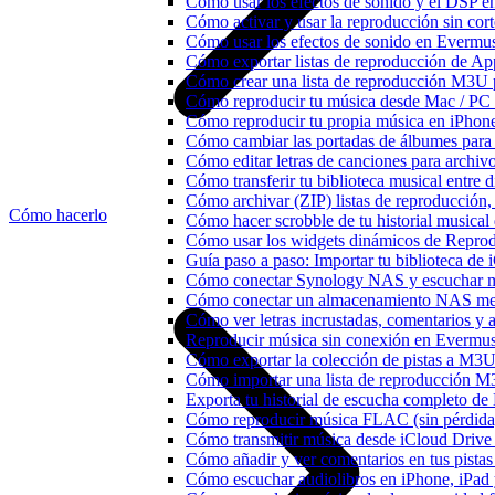
Cómo usar los efectos de sonido y el DSP e
Cómo activar y usar la reproducción sin cor
Cómo usar los efectos de sonido en Evermusi
Cómo exportar listas de reproducción de Ap
Cómo crear una lista de reproducción M3U p
Cómo reproducir tu música desde Mac / PC
Cómo reproducir tu propia música en iPhon
Cómo cambiar las portadas de álbumes para pi
Cómo editar letras de canciones para archi
Cómo transferir tu biblioteca musical entre 
Cómo archivar (ZIP) listas de reproducción, 
Cómo hacerlo
Cómo hacer scrobble de tu historial musica
Cómo usar los widgets dinámicos de Reprod
Guía paso a paso: Importar tu biblioteca de
Cómo conectar Synology NAS y escuchar m
Cómo conectar un almacenamiento NAS me
Cómo ver letras incrustadas, comentarios y
Reproducir música sin conexión en Evermusic
Cómo exportar la colección de pistas a M
Cómo importar una lista de reproducción 
Exporta tu historial de escucha completo de
Cómo reproducir música FLAC (sin pérdida
Cómo transmitir música desde iCloud Drive
Cómo añadir y ver comentarios en tus pista
Cómo escuchar audiolibros en iPhone, iPa