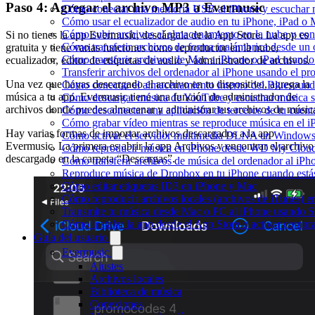
Paso 4: Agregar el archivo MP3 a Evermusic
Cómo conectar una memoria USB al iPhone y escuchar mús
Cómo usar el ecualizador de audio en tu iPhone, iPad o
Cómo subir archivos al almacenamiento en la nube y con
Si no tienes la app Evermusic, descárgala de la App Store. La app es
Cómo transferir archivos de forma inalámbrica desde un
gratuita y tiene varias funciones como reproductor en la nube,
Cómo transferir archivos de Mac a iPhone o iPad usando
ecualizador, editor de etiquetas de audio y administrador de archivos.
Transferir archivos del ordenador al iPhone usando el p
Una vez que hayas descargado el archivo en tu dispositivo, agrega la
Cómo conectar el almacenamiento interno del Bluesou
música a tu app. Evermusic tiene una función de administrador de
Cómo descargar música de YouTube y escuchar música s
archivos donde puedes almacenar y administrar tus archivos de músic
Cómo desconectar una aplicación de terceros de tu cuen
Cómo grabar vídeo mientras se reproduce música en el i
Hay varias formas de importar archivos descargados a la app
Cómo activar el servidor multimedia DLNA en Windows 
Evermusic. La primera es abrir la app Archivos y encontrar el archivo
Cómo reproducir música en iPhone desde WD My Clo
descargado en la carpeta “Descargas”.
Cómo transferir archivos de música del ordenador al iP
Reproduce música de Dropbox en tu iPhone cuando estás
Cómo editar etiquetas ID3 en iPhone y Mac
Cómo reproducir archivos locales (archivos de iTunes) e
Transmite tu música desde Mac o PC al iPhone usando
Cómo instalar la app desde el App Store o activar compr
Guía del usuario
Evermusic
Ajustes
Archivos locales
Biblioteca de música
Conexiones