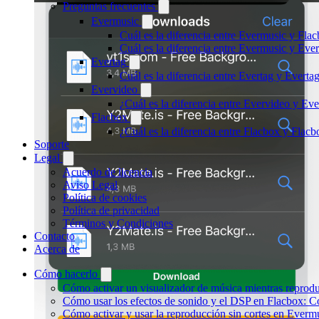
Preguntas frecuentes
Evermusic
Cuál es la diferencia entre Evermusic y Fla
Cuál es la diferencia entre Evermusic y Ev
Evertag
Cuál es la diferencia entre Evertag y Evert
Evervideo
¿Cuál es la diferencia entre Evervideo y E
Flacbox
¿Cuál es la diferencia entre Flacbox y Fla
Soporte
Legal
Acuerdo de licencia
Aviso Legal
Política de cookies
Política de privacidad
Términos y Condiciones
Contacto
Acerca de
Cómo hacerlo
Cómo activar un visualizador de música mientras reprod
Cómo usar los efectos de sonido y el DSP en Flacbox: C
Cómo activar y usar la reproducción sin cortes en Everm