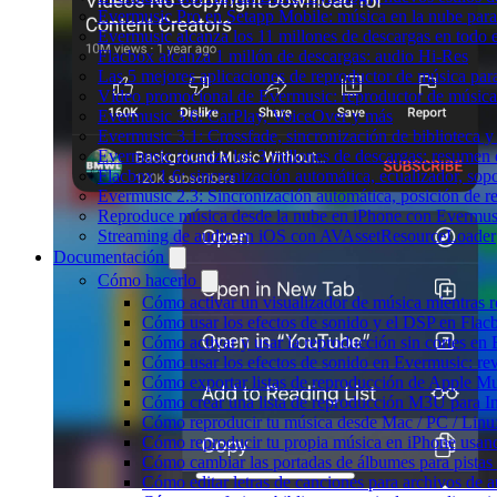
Evermusic Pro en Setapp Mobile: música en la nube par
Evermusic alcanza los 11 millones de descargas en todo
Flacbox alcanza 1 millón de descargas: audio Hi-Res
Las 5 mejores aplicaciones de reproductor de música pa
Vídeo promocional de Evermusic: reproductor de música
Evermusic 3.6: CarPlay, VoiceOver y más
Evermusic 3.1: Crossfade, sincronización de biblioteca y
Evermusic alcanza los 3 millones de descargas: resumen 
Flacbox 1.6: sincronización automática, ecualizador, so
Evermusic 2.3: Sincronización automática, posición de r
Reproduce música desde la nube en iPhone con Evermus
Streaming de audio en iOS con AVAssetResourceLoader
Documentación
Cómo hacerlo
Cómo activar un visualizador de música mientras 
Cómo usar los efectos de sonido y el DSP en Flac
Cómo activar y usar la reproducción sin cortes en
Cómo usar los efectos de sonido en Evermusic: rev
Cómo exportar listas de reproducción de Apple Mu
Cómo crear una lista de reproducción M3U para In
Cómo reproducir tu música desde Mac / PC / Lin
Cómo reproducir tu propia música en iPhone usan
Cómo cambiar las portadas de álbumes para pistas l
Cómo editar letras de canciones para archivos de