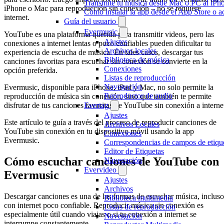
Transmite tu música desde Mac o PC al iP
iPhone o Mac para reproducción sin conexión – no se requiere
Cómo instalar la app desde el App Store o 
internet.
Guía del usuario
Evermusic
YouTube es una plataforma querida para transmitir videos, pero las
Ajustes
conexiones a internet lentas o poco confiables pueden dificultar tu
Archivos locales
experiencia de escucha de música. En tales casos, descargar tus
Biblioteca de música
canciones favoritas para escuchar sin conexión se convierte en la
Conexiones
opción preferida.
Listas de reproducción
Navegación
Evermusic, disponible para iPhone, iPad y Mac, no solo permite la
Reproductor de audio
reproducción de música sin conexión, sino que también te permite
disfrutar de tus canciones favoritas de YouTube sin conexión a interne
Evertag
Ajustes
Este artículo te guía a través del proceso de reproducir canciones de
Archivos Locales
YouTube sin conexión en tu dispositivo móvil usando la app
Conexiones
Evermusic.
Correspondencias de campos de etiqu
Editor de Etiquetas
Cómo escuchar canciones de YouTube con
Navegación
Evervideo
Evermusic
Ajustes
Archivos
Descargar canciones es una de las formas de escuchar música, incluso
Biblioteca multimedia
con internet poco confiable. Reproducir música sin conexión es
Listas de reproducción
especialmente útil cuando viajas o si tu conexión a internet se
Navegación
interrumpe constantemente.