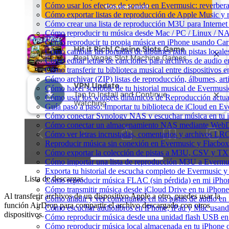
Cómo usar los efectos de sonido en Evermusic: reverbera
Cómo exportar listas de reproducción de Apple Music y 
Cómo crear una lista de reproducción M3U para Internet
Cómo reproducir tu música desde Mac / PC / Linux / N
Cómo reproducir tu propia música en iPhone usando Car
Cómo cambiar las portadas de álbumes para pistas locales 
Cómo editar letras de canciones para archivos de audio
Cómo transferir tu biblioteca musical entre dispositivos 
Cómo archivar (ZIP) listas de reproducción, álbumes, arti
Cómo hacer scrobble de tu historial musical de Evermusi
Cómo usar los widgets dinámicos de Reproducción actua
Guía paso a paso: Importar tu biblioteca de iCloud en E
Cómo conectar Synology NAS y escuchar música en tu 
Cómo conectar un almacenamiento NAS mediante WebDA
Cómo ver letras incrustadas, comentarios y archivos LR
Reproducir música sin conexión en Evermusic y Flacbox: 
Cómo exportar la colección de pistas a M3U, CSV y TX
Cómo importar una lista de reproducción M3U a Evermu
Exporta tu historial de escucha completo de Evermusic y
Lista de descargas
Cómo reproducir música FLAC (sin pérdida) en mi iPho
Cómo transmitir música desde iCloud Drive en tu iPhon
Al transferir archivos de un dispositivo Apple a otro, puedes usar la
Cómo añadir y ver comentarios en tus pistas de audio e
función AirDrop para compartir el archivo descargado con otros
Cómo escuchar audiolibros en iPhone, iPad y Mac usan
dispositivos.
Cómo reproducir música desde una unidad flash USB e
Cómo reproducir música local almacenada en tu iPhone