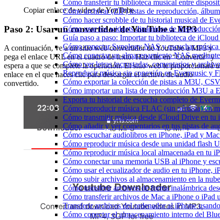
Cómo transferir tu biblioteca musical entre dispos
Copiar enlace de video de YouTube
Cómo archivar (ZIP) listas de reproducción, álbumes
Cómo hacer scrobble de tu historial musical de Ev
Paso 2: Usar un convertidor de YouTube a MP3
Cómo usar los widgets dinámicos de Reproducción
Guía paso a paso: Importar tu biblioteca de iClou
Cómo conectar Synology NAS y escuchar música 
A continuación, ve a un sitio web convertidor de YouTube a MP3 y
Cómo conectar un almacenamiento NAS mediante
pega el enlace URL en el cuadro de texto. Haz clic en “Convertir” y
Cómo ver letras incrustadas, comentarios y archi
espera a que se complete la operación. El sitio web te proporcionará 
Reproducir música sin conexión en Evermusic y Fla
enlace en el que haces clic para descargar el archivo de audio
Cómo exportar la colección de pistas a M3U, CS
convertido.
Cómo importar una lista de reproducción M3U a 
Exporta tu historial de escucha completo de Everm
Cómo reproducir música FLAC (sin pérdida) en m
Cómo transmitir música desde iCloud Drive en tu
Cómo añadir y ver comentarios en tus pistas de a
Cómo escuchar audiolibros en iPhone, iPad y Ma
Cómo reproducir música desde una unidad flash 
Cómo reproducir música local almacenada en tu 
Cómo conectar una memoria USB al iPhone y escuch
Cómo usar el ecualizador de audio en tu iPhone, 
Cómo subir archivos al almacenamiento en la nube
Cómo transferir archivos de forma inalámbrica de
Cómo transferir archivos de Mac a iPhone o iPad 
Transferir archivos del ordenador al iPhone usan
Cómo conectar el almacenamiento interno del Bl