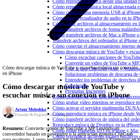
Cómo reproducir música desde una unidad 
Cómo reproducir música local almacenada e
Cómo conectar una memoria USB al iPhone y 
Cómo usar el ecualizador de audio en tu iP
Cómo subir archivos al almacenamiento en l
Cómo transferir archivos de forma inalámbr
Cómo transferir archivos de Mac a iPhone o
Transferir archivos del ordenador al iPhon
Cómo conectar el almacenamiento interno 
Cómo descargar música de YouTube y escuc
Cómo escuchar canciones de YouTub
Convertir un video de YouTube a MP
Cómo descargar música de YouTube y escuchar música sin conexión
Usar la app ClipGrab (Mac y Window
en iPhone
Solucionar problemas de descarga de
Entender los problemas de derechos d
Cómo descargar música de YouTube y
Conclusión
Preguntas frecuentes
escuchar música sin conexión en iPhone
Cómo desconectar una aplicación de tercero
Cómo grabar vídeo mientras se reproduce mú
Cómo activar el servidor multimedia DLNA 
Artem Meleshko
Cómo reproducir música en iPhone desd
Founder & Engineer at Everappz
Cómo transferir archivos de música del ord
Reproduce música de Dropbox en tu iPhone 
Resumen:
Convierte videos de YouTube a MP3 usando un
Cómo editar etiquetas ID3 en iPhone y Mac
convertidor basado en navegador o la aplicación gratuita ClipGrab
Cómo reproducir archivos locales (archivos
para escritorio. Luego importa los archivos de audio a Evermusic en t