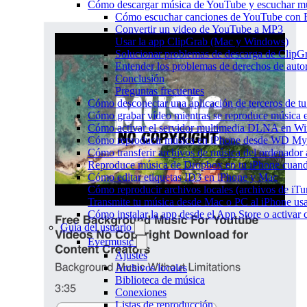
Cómo descargar música de YouTube y escuchar mú
Cómo escuchar canciones de YouTube con 
Convertir un video de YouTube a MP3
Usar la app ClipGrab (Mac y Windows)
Solucionar problemas de descarga de ClipG
Entender los problemas de derechos de auto
Conclusión
Preguntas frecuentes
Cómo desconectar una aplicación de terceros de t
Cómo grabar vídeo mientras se reproduce música e
Cómo activar el servidor multimedia DLNA en Wi
Cómo reproducir música en iPhone desde WD M
Cómo transferir archivos de música del ordenador
Reproduce música de Dropbox en tu iPhone cuando
Cómo editar etiquetas ID3 en iPhone y Mac
Cómo reproducir archivos locales (archivos de iTu
Transmite tu música desde Mac o PC al iPhone 
Cómo instalar la app desde el App Store o activar
Guía del usuario
Evermusic
Ajustes
Archivos locales
Biblioteca de música
Conexiones
Listas de reproducción