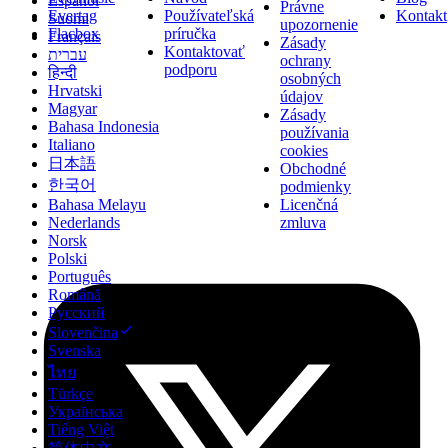
Español
Právne
Evertag
Používateľská
Kontakt
Suomi
upozornenie
Flacbox
príručka
Français
Zásady
Kontaktovať
עברית
ochrany
podporu
हिन्दी
osobných
Hrvatski
údajov
Magyar
Zásady
Bahasa Indonesia
používania
Italiano
cookies
日本語
Obchodné
한국어
podmienky
Licenčná
Bahasa Melayu
zmluva
Nederlands
Norsk
Polski
Português
Română
Русский
Slovenčina
Svenska
ไทย
Türkçe
Українська
Tiếng Việt