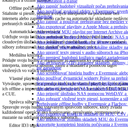
lokálnych a offline zdrojov.
Normalization a ďalšie
Ako zapnúť hudobný vizualizér počas prehrávani
Offline počúvanie
Ako používať zvukové efekty v Evermusic: reverb, 
Stiahnite si piesne, albumy a celých interpretov na počúvanie bez
hlasitosti
internetu alebo zapnite audio cache na automatické ukladanie nedávn
Ako zapnúť a používať prehrávanie bez medzier 
prehraných skladieb.
Ako exportovať playlisty z Apple Music a prehrá
Automatická synchronizácia
Ako vytvoriť M3U playlist pre Internet Archive a
Udržujte svoju knižnicu automaticky synchronizovanú medzi
Ako prehrávať hudbu z Mac / PC / Linux / NAS
cloudovým úložiskom a lokálnymi priečinkami, aby sa novo pridané
Ako prehrávať vlastnú hudbu na iPhone pomocou
súbory zobrazovali bez akejkoľvek manuálnej práce.
Ako zmeniť obaly albumov pre lokálne skladby na 
Ako upraviť texty piesní v audio súboroch na iP
Mediálna knižnica
Ako preniesť hudobnú knižnicu medzi zariadeniam
Pridajte svoju hudbu a organizujte ju automaticky podľa albumu,
Ako archivovať (ZIP) zoznamy skladieb, albumy, i
interpreta, interpreta albumu, žánru a skladateľa pomocou tagov
iné zariadenie
vložených vo vašich súboroch.
Ako scrobblovať históriu hudby z Evermusic aleb
Ako používať dynamické widgety Práve sa prehrá
Vlastné playlisty
Sprievodca krok za krokom: Import knižnice iClo
Vytvárajte, upravujte a preusporiadúvajte vlastné playlisty, sprístupnit
Ako pripojiť Synology NAS a počúvať hudbu na 
ich offline a importujte alebo exportujte ich vo formátoch M3U, M3
Ako pripojiť úložisko NAS pomocou WebDAV a 
a CUE.
Ako zobraziť vložené texty piesní, komentáre a 
Správca súborov
Prehrávanie offline hudby v Evermusic a Flacbox:
Spravujte svoju hudbu vstavaným správcom súborov, ktorý zvláda
súborov
každodenné operácie ako kopírovanie, presúvanie, premenovanie a
Ako exportovať kolekciu skladieb do M3U, CSV 
mazanie na udržanie poriadku v súboroch.
Ako importovať zoznam skladieb M3U do Evermu
Exportujte kompletnú históriu počúvania z Evermu
Editor ID3 tagov