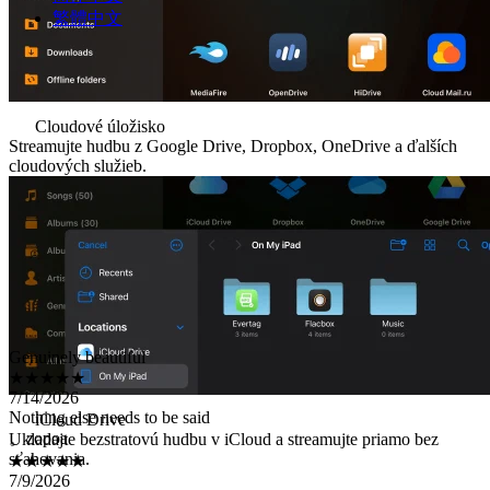
繁體中文
Cloudové úložisko
Streamujte hudbu z Google Drive, Dropbox, OneDrive a ďalších
cloudových služieb.
Genuinely beautiful
★★★★★
7/14/2026
Nothing else needs to be said
。zopoa
iCloud Drive
★★★★★
Ukladajte bezstratovú hudbu v iCloud a streamujte priamo bez
7/9/2026
sťahovania.
111
Yerohen