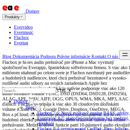
Domov
Produkty
Evervideo
Evermusic
Flacbox
Evertag
Blog
Dokumentácia
Podpora
Právne informácie
Kontakt
O nás
Flacbox je hi-res audio prehrávač pre iPhone a Mac vyvinutý
spoločnosťou Everappz, španielskou softvérovou firmou. S viac ako 
miliónom stiahnutí po celom svete je Flacbox navrhnutý pre audiofilo
a hudobných nadšencov, ktorí chcú prehrávať bezstratové a vysoko-
rozlíšené audio súbory na svojich zariadeniach Apple bez
konvertovania formátov. Aplikácia natívne podporuje viac ako 120
CTRL K
audio formátov vrátane FLAC, DSD (DSD64, DSD128, DSD256),
ALAC, APE, WAV, AIFF, OGG, OPUS, WMA, MKA, MP3, AAC 
Domov
ďalších. Flacbox sa pripája k viac ako 30 cloudovým úložiskám
Blog
vrátane iCloud Drive, Google Drive, Dropbox, OneDrive, MEGA,
Flacbox 7.6: Nový zvukový engine BASS, efekty,
Box a pCloud, čo umožňuje používateľom streamovať ich hi-res
Evermusic 8.7: skutočné prehrávanie bez medzier, 
hudobnú zbierku priamo z cloudu alebo sťahovať súbory na offline
ekvalizér
prehrávanie. Medzi kľúčové funkcie patrí 10-pásmový audio ekvalizé
Flacbox 7.4: prepracované CarPlay, Plex, Jellyfi