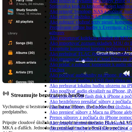
Ako používať dynamické widgety Práve sa 
Sprievodca krok za krokom: Import knižnic
Ako pripojiť Synology NAS a počúvať hud
Ako pripojiť úložisko NAS pomocou WebD
Ako zobraziť vložené texty piesní, koment
Prehrávanie offline hudby v Evermusic a Fl
súborov
Ako exportovať kolekciu skladieb do M3U
Ako importovať zoznam skladieb M3U do E
Exportujte kompletnú históriu počúvania z 
Ako prehrávať FLAC (bezstratovú) hudbu 
Ako streamovať hudbu z iCloud Drive na i
Ako pridať a zobraziť komentáre k audio s
Flacbox
Ako počúvať audioknihy na iPhone, iPad 
Ako prehrávať hudbu z USB flash disku n
Ako prehravat lokalnu hudbu ulozenu na i
Ako používať audio ekvalizér na iPhone, i
Streamujte bezstratovú hudbu
Ako pripojiť USB flash disk k iPhone a po
Ako bezdrôtovo prenášať súbory z počítač
Vychutnajte si bezstratovú hudbu na iPhone, iPad a Mac bez
Ako nahrať súbory do cloudového úložiska a
predplatného.
Ako preniesť súbory z Macu na iPhone ale
Prenos súborov z počítača do iPhone pomo
Pripojte cloudové úložisko pre bezplatné streamovanie FLAC, ALAC
Ako pripojiť interné úložisko Bluesound V
MKA a ďalších. Jednoducho prenášajte na zariadenia Chromecast a
Ako stiahnuť hudbu z YouTube a počúvať o