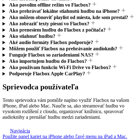
Ako povolím offline režim vo Flacbox?
Ako prehrávať lokálne stiahnutú hudbu na iPhone?
Ako môžem obnoviť playlist od miesta, kde som prestal?
Ako zobraziť texty piesní vo Flacbox?
Ako prenesiem hudbu do Flacbox z počítača?
Ako stiahnuť hudbu?
Aké audio formáty Flacbox podporuje?
Môžem použiť Flacbox na prehrávanie audiokníh?
Funguje Flacbox so zariadeniami NAS?
Ako importujem hudbu do Flacbox?
Ako používam funkciu Wi-Fi Drive vo Flacbox?
Podporuje Flacbox Apple CarPlay?
Sprievodca používateľa
Tento sprievodca vám pomôže naplno využiť Flacbox na vašom
iPhone, iPad alebo Mac. Naučte sa, ako streamovať hudbu vo
vysokom rozlíšení z cloudu, organizovať knižnicu, spravovať
audioknihy a prenášať hudbu medzi zariadeniami.
Navigácia
Použite panel kariet na iPhone alebo ľavé menu na iPad a Mac.