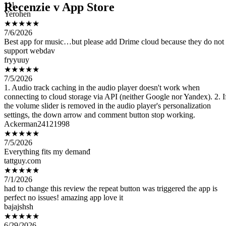
Recenzie v App Store
★★★★★
7/6/2026
Best app for music…but please add Drime cloud because they do not
support webdav
fryyuuy
★★★★★
7/5/2026
1. Audio track caching in the audio player doesn't work when
connecting to cloud storage via API (neither Google nor Yandex). 2. I
the volume slider is removed in the audio player's personalization
settings, the down arrow and comment button stop working.
Ackerman24121998
★★★★★
7/5/2026
Everything fits my demanđ
tattguy.com
★★★★★
7/1/2026
had to change this review the repeat button was triggered the app is
perfect no issues! amazing app love it
bajajshsh
★★★★★
6/29/2026
Mükemmel