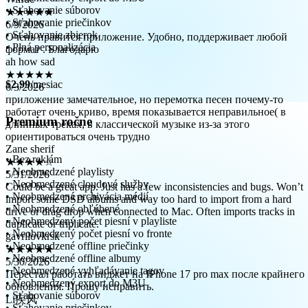
6/9/2026
• Sťahovanie súborov
Очень нравится приложение. Удобно, поддерживает любой
• Sťahovanie priečinkov
формат . Благодарю
• Sťahovanie zbierok
ah how sad
• Plná personalizácia
★★★★★
6/3/2026
приложение замечательное, но перемотка песен почему-то
$2.99
/mesiac
работает очень криво, время показывается неправильное( в
длинных треках, в классической музыке из-за этого
ориентироваться очень трудно
Premium ročne
Zane sherif
★★★★☆
5/31/2026
• Bez reklám
Could be a great app. Just has a few inconsistencies and bugs. Won’t
• Neobmedzené playlisty
import some DSD albums and way too hard to import from a hard
• Neobmedzené cloudové služby
drive or drag drop when connected to Mac. Often imports tracks in
• Neobmedzená archivácia médií
duplicate or triplicate.
• Neobmedzené obľúbené
gavrilovkrsk
• Neobmedzený počet piesní v playliste
★★★★★
• Neobmedzený počet piesní vo fronte
5/30/2026
• Neobmedzené offline priečinky
Перестал работать виджет на IPhone 17 pro max после крайнего
• Neobmedzené offline albumy
обновления. Прошу исправить.
• Neobmedzené vyhľadávanie tagov
Li疾风
• Neobmedzený export do M3U
★★★★☆
• Sťahovanie súborov
5/30/2026
• Sťahovanie priečinkov