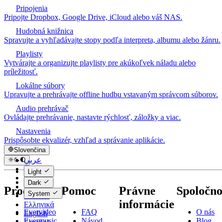
Pripojenia
Pripojte Dropbox, Google Drive, iCloud alebo váš NAS.
Hudobná knižnica
Spravujte a vyhľadávajte stopy podľa interpreta, albumu alebo žánru.
Playlisty
Vytvárajte a organizujte playlisty pre akúkoľvek náladu alebo
príležitosť.
Lokálne súbory
Upravujte a prehrávajte offline hudbu vstavaným správcom súborov.
Audio prehrávač
Ovládajte prehrávanie, nastavte rýchlosť, záložky a viac.
Nastavenia
Prispôsobte ekvalizér, vzhľad a správanie aplikácie.
Slovenčina
عربي
Català
Light
Čeština
Dark
Dansk
Produkty
Pomoc
Právne
Spoločno
System
Deutsch
informácie
Ελληνικά
Evervideo
FAQ
O nás
English
Evermusic
Návod
Blog