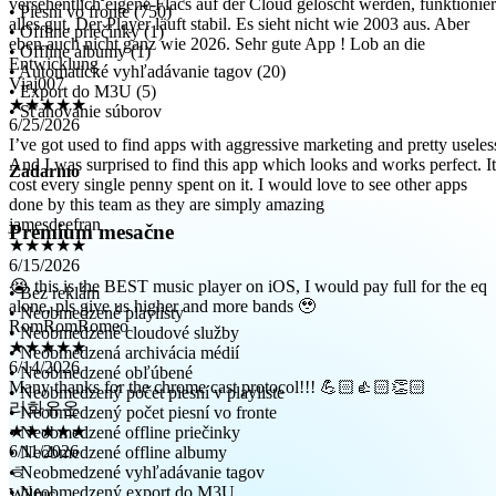
eben auch nicht ganz wie 2026. Sehr gute App ! Lob an die
• Piesní vo fronte (750)
Entwicklung
• Offline priečinky (1)
Viaj007
• Offline albumy (1)
★★★★★
• Automatické vyhľadávanie tagov (20)
6/25/2026
• Export do M3U (5)
I’ve got used to find apps with aggressive marketing and pretty useles
• Sťahovanie súborov
And I was surprised to find this app which looks and works perfect. It
cost every single penny spent on it. I would love to see other apps
done by this team as they are simply amazing
Zadarmo
jamesdeefran
★★★★★
Premium mesačne
6/15/2026
😭 this is the BEST music player on iOS, I would pay full for the eq
alone, pls give us higher and more bands 🥹
RomRomRomeo
• Bez reklám
★★★★★
• Neobmedzené playlisty
6/14/2026
• Neobmedzené cloudové služby
Many thanks for the chrome cast protocol!!! 💪🏻👍🏻👏🏻
• Neobmedzená archivácia médií
• Neobmedzené obľúbené
리화유온
• Neobmedzený počet piesní v playliste
★★★★★
• Neobmedzený počet piesní vo fronte
6/11/2026
• Neobmedzené offline priečinky
ㅎ
• Neobmedzené offline albumy
Wilfuc
• Neobmedzené vyhľadávanie tagov
★★★★★
• Neobmedzený export do M3U