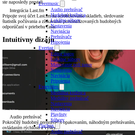
ste naposledy prestali.
Evermusic
Audio prehrávač
Integrácia Last.fm
Hudobná knižnica
Pripojte svoj účet Last.fm na scrobblovanie skladieb, sledovanie
Lokálne súbory
štatistík počúvania a získavanie personalizovaných hudobných
Nastavenia
odporúčaní v priebehu času.
Navigácia
Prehrávače
Intuitívny dizajn
Pripojenia
Evertag
Editor tagov
Lokálne súbory
Mapovanie polí tagov
Nastavenia
Navigácia
Pripojenia
Evervideo
Mediálna knižnica
Mediálny prehrávač
Nastavenia
Navigácia
Playlisty
Audio prehrávač
Súbory
Pokročilý hudobný prehrávač s opakovaním, náhodným prehrávaním
Flacbox
ovládaním rýchlosti a výšky.
Audio prehrávač