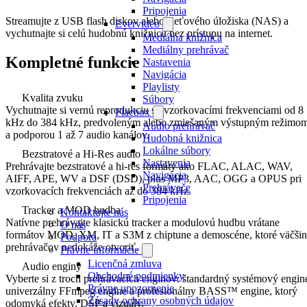
Pripojenia
Streamujte z USB flash diskov alebo sieťového úložiska (NAS) a
Evervideo
vychutnajte si celú hudobnú knižnicu bez prístupu na internet.
Mediálna knižnica
Mediálny prehrávač
Kompletné funkcie
Nastavenia
Navigácia
Playlisty
Kvalita zvuku
Súbory
Vychutnajte si vernú reprodukciu so vzorkovacími frekvenciami od 8
Flacbox
kHz do 384 kHz, predvoleným alebo zmiešaným výstupným režimo
Audio prehrávač
a podporou 1 až 7 audio kanálov.
Hudobná knižnica
Lokálne súbory
Bezstratové a Hi-Res audio
Nastavenia
Prehrávajte bezstratové a hi-res formáty ako FLAC, ALAC, WAV,
Navigácia
AIFF, APE, WV a DSF (DSD), plus MP3, AAC, OGG a OPUS pri
Prehrávače
vzorkovacích frekvenciách až do 384 kHz.
Pripojenia
Tracker a MOD hudba
Kontaktujte nás
Natívne prehrávajte klasickú tracker a modulovú hudbu vrátane
O nás
formátov MOD, XM, IT a S3M z chiptune a demoscéne, ktoré väčši
Podpora
prehrávačov nedokáže otvoriť.
Právne informácie
Licenčná zmluva
Audio enginy
Obchodné podmienky
Vyberte si z troch prehrávacích enginov: štandardný systémový engin
Právne upozornenie
univerzálny FFmpeg engine a profesionálny BASS™ engine, ktorý
Zásady ochrany osobných údajov
odomyká efekty, DSP a vizuály.