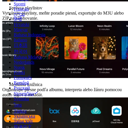
Suomi
Správca playlistov
Français
Vytvárajte playlisty, meňte poradie piesní, exportujte do M3U alebo
עברית
ZIP na zálohovanie.
हिन्दी
Hrvatski
Magyar
Bahasa Indonesia
Italiano
日本語
한국어
Bahasa Melayu
Nederlands
Norsk
Polski
Português
Română
Mediálna knižnica
Русский
Organizujte piesne podľa albumu, interpreta alebo žánru pomocou
Slovenčina
audio tagov a metadát.
Svenska
ไทย
Türkçe
Українська
Tiếng Việt
简体中文