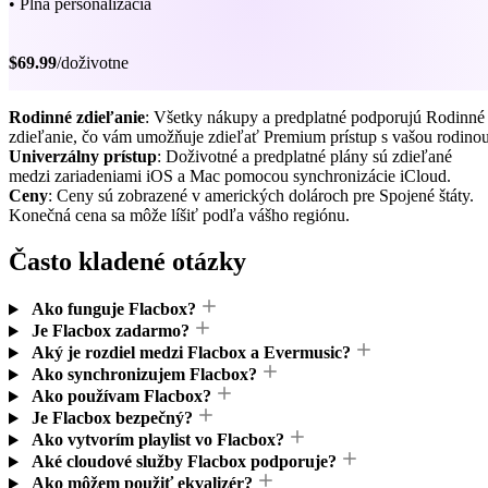
• Plná personalizácia
$69.99
/doživotne
Rodinné zdieľanie
: Všetky nákupy a predplatné podporujú Rodinné
zdieľanie, čo vám umožňuje zdieľať Premium prístup s vašou rodinou
Univerzálny prístup
: Doživotné a predplatné plány sú zdieľané
medzi zariadeniami iOS a Mac pomocou synchronizácie iCloud.
Ceny
: Ceny sú zobrazené v amerických dolároch pre Spojené štáty.
Konečná cena sa môže líšiť podľa vášho regiónu.
Často kladené otázky
Ako funguje Flacbox?
Je Flacbox zadarmo?
Aký je rozdiel medzi Flacbox a Evermusic?
Ako synchronizujem Flacbox?
Ako používam Flacbox?
Je Flacbox bezpečný?
Ako vytvorím playlist vo Flacbox?
Aké cloudové služby Flacbox podporuje?
Ako môžem použiť ekvalizér?