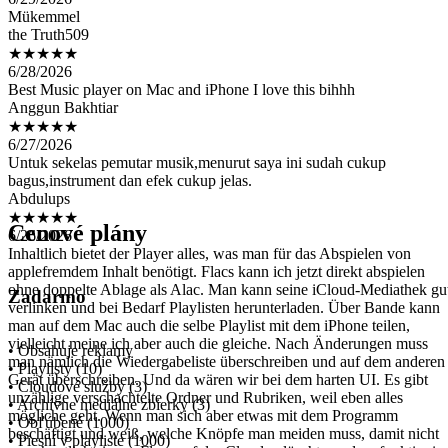
the Truth509
★★★★★
6/28/2026
Best Music player on Mac and iPhone I love this bihhh
Anggun Bakhtiar
★★★★★
6/27/2026
Untuk sekelas pemutar musik,menurut saya ini sudah cukup
bagus,instrument dan efek cukup jelas.
Abdulups
★★★★★
6/26/2026
Inhaltlich bietet der Player alles, was man für das Abspielen von
Cenové plány
applefremdem Inhalt benötigt. Flacs kann ich jetzt direkt abspielen
ohne doppelte Ablage als Alac. Man kann seine iCloud-Mediathek gu
verlinken und bei Bedarf Playlisten herunterladen. Über Bande kann
man auf dem Mac auch die selbe Playlist mit dem iPhone teilen,
Zadarmo
vielleicht meine ich aber auch die gleiche. Nach Änderungen muss
man nämlich die Wiedergabeliste überschreiben und auf dem anderen
Gerät überschreiben. Und da wären wir bei dem harten UI. Es gibt
• Obsahuje reklamy
unzählige verschachtelte Ordner und Rubriken, weil eben alles
• Playlisty (10)
mögliche geht. Wenn man sich aber etwas mit dem Programm
• Cloudové služby (3)
beschäftigt und weiß, welche Knöpfe man meiden muss, damit nicht
• Archívne mediálne zbierky (3)
versehentlich eigene Flacs auf der Cloud gelöscht werden, funktionier
• Obľúbené (1000)
alles gut. Der Player läuft stabil. Es sieht nicht wie 2003 aus. Aber
• Piesní v playliste (1000)