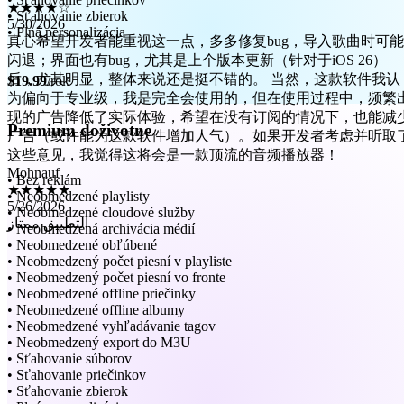
真心希望开发者能重视这一点，多多修复bug，导入歌曲时可能
• Sťahovanie zbierok
闪退；界面也有bug，尤其是上个版本更新（针对于iOS 26）
• Plná personalizácia
后，尤其明显，整体来说还是挺不错的。 当然，这款软件我认
为偏向于专业级，我是完全会使用的，但在使用过程中，频繁
$19.99
/rok
现的广告降低了实际体验，希望在没有订阅的情况下，也能减
广告（或许能为这款软件增加人气）。如果开发者考虑并听取
这些意见，我觉得这将会是一款顶流的音频播放器！
Premium doživotne
Mohnauf
★★★★★
5/26/2026
• Bez reklám
التطبيق ممتاز
• Neobmedzené playlisty
• Neobmedzené cloudové služby
• Neobmedzená archivácia médií
• Neobmedzené obľúbené
• Neobmedzený počet piesní v playliste
• Neobmedzený počet piesní vo fronte
• Neobmedzené offline priečinky
• Neobmedzené offline albumy
• Neobmedzené vyhľadávanie tagov
• Neobmedzený export do M3U
• Sťahovanie súborov
• Sťahovanie priečinkov
• Sťahovanie zbierok