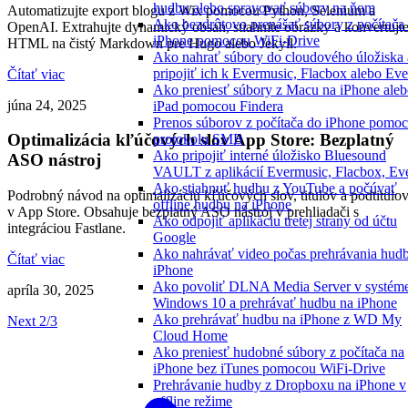
hudbu alebo spravovať súbory na ňom
Automatizujte export blogu z Wix pomocou Python, Selenium a
Ako bezdrôtovo prenášať súbory z počítača
OpenAI. Extrahujte dynamický obsah, stiahnite obrázky a konvertujt
iPhone pomocou WiFi-Drive
HTML na čistý Markdown pre Hugo alebo Jekyll.
Ako nahrať súbory do cloudového úložiska 
pripojiť ich k Evermusic, Flacbox alebo Eve
Čítať viac
Ako preniesť súbory z Macu na iPhone ale
júna 24, 2025
iPad pomocou Findera
Prenos súborov z počítača do iPhone pomo
Optimalizácia kľúčových slov App Store: Bezplatný
protokolu SMB
Ako pripojiť interné úložisko Bluesound
ASO nástroj
VAULT z aplikácií Evermusic, Flacbox, Ev
Ako stiahnuť hudbu z YouTube a počúvať
Podrobný návod na optimalizáciu kľúčových slov, titulov a podtitulo
offline hudbu na iPhone
v App Store. Obsahuje bezplatný ASO nástroj v prehliadači s
Ako odpojiť aplikáciu tretej strany od účtu
integráciou Fastlane.
Google
Ako nahrávať video počas prehrávania hud
Čítať viac
iPhone
Ako povoliť DLNA Media Server v systém
apríla 30, 2025
Windows 10 a prehrávať hudbu na iPhone
Ako prehrávať hudbu na iPhone z WD My
Next 2/3
Cloud Home
Ako preniesť hudobné súbory z počítača na
iPhone bez iTunes pomocou WiFi-Drive
Prehrávanie hudby z Dropboxu na iPhone v
offline režime