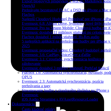
Export blogových príspevkov z Wix do Markdown pom
OpenAI
Prehrávajte bezstratové FLAC a DSD na iPhone a Mac s
Flacbox
Najlepší Cloudový Hudobný Prehrávač pre iPhone a iPa
Evermusic 6.8: Aliyun Drive, Synology, nové štýly rozhr
Evermusic Pro na Setapp Mobile: Cloudová hudba pre 
Evermusic dosiahol 11 miliónov stiahnutí po celom svete
Flacbox dosiahol 1 milión stiahnutí: Hi-Res audio
5 najlepších aplikácií na prehrávanie hudby pre iPhone v
2025
Evermusic propagačné video: Cloudový hudobný prehrá
Evermusic 3.6: CarPlay, VoiceOver a ďalšie
Evermusic 3.1: Crossfade, synchronizácia knižnice a
zálohovanie
Evermusic dosiahol 3 milióny stiahnutí: Prehľad funkcií
Flacbox 1.6: Automatická synchronizácia, ekvalizér, pod
OPUS
Evermusic 2.3: Automatická synchronizácia, pozícia
prehrávania a tagy
Streamovanie hudby z cloudového úložiska na iPhone s
Evermusic
iOS Audio Streaming s AVAssetResourceLoader
Dokumentácia
Často kladené otázky