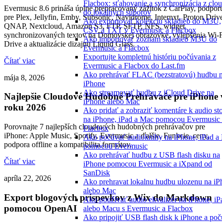
Flacbox: sťahovanie a synchronizácia z clo
Evermusic 8.6 prináša úplne prepracovaný zážitok z CarPlay, podpor
do lokálnych súborov
pre Plex, Jellyfin, Emby, Subsonic, Navidrome, Internxt, Proton Driv
Ako exportovať kolekciu skladieb do M3U,
QNAP, Nextcloud, Amazon S3, FTP, SFTP, NFS, widget
CSV a TXT v Evermusic a Flacbox
synchronizovaných textov na Domovskej obrazovke, vylepšenia Wi-
Ako importovať zoznam skladieb M3U do
Drive a aktualizácie dizajnu Liquid Glass.
Evermusic a Flacbox
Exportujte kompletnú históriu počúvania z
Čítať viac
Evermusic a Flacbox do Last.fm
Ako prehrávať FLAC (bezstratovú) hudbu 
mája 8, 2026
iPhone
Ako streamovať hudbu z iCloud Drive na
Najlepšie Cloudové Hudobné Prehrávače pre iPhone 
iPhone alebo Mac
roku 2026
Ako pridať a zobraziť komentáre k audio s
na iPhone, iPad a Mac pomocou Evermusic 
Porovnajte 7 najlepších cloudových hudobných prehrávačov pre
Flacbox
iPhone: Apple Music, Spotify, Evermusic a ďalšie. Funkcie, ceny,
Ako počúvať audioknihy na iPhone, iPad a
podpora offline a kompatibilita formátov.
pomocou Evermusic
Ako prehrávať hudbu z USB flash disku na
Čítať viac
iPhone pomocou Evermusic a iXpand od
SanDisk
apríla 22, 2026
Ako prehravat lokalnu hudbu ulozenu na iP
alebo Mac
Export blogových príspevkov z Wix do Markdown
Ako používať audio ekvalizér na iPhone, iP
pomocou OpenAI
alebo Macu s Evermusic a Flacbox
Ako pripojiť USB flash disk k iPhone a po