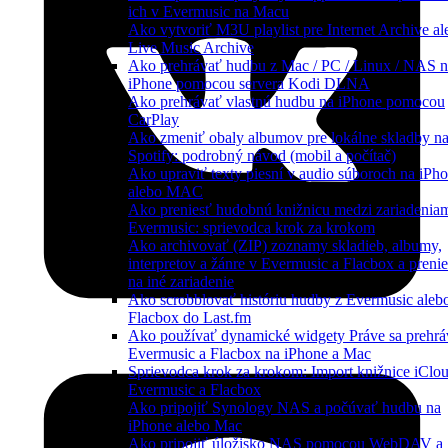
ich v Evermusic na Macu
Ako vytvoriť M3U playlist pre Internet Archive al
Live Music Archive
Ako prehrávať hudbu z Mac / PC / Linux / NAS 
iPhone pomocou servera Kodi DLNA
Ako prehrávať vlastnú hudbu na iPhone pomocou
CarPlay
Ako zmeniť obaly albumov pre lokálne skladby n
Spotify: podrobný návod (mobil a počítač)
Ako upraviť texty piesní v audio súboroch na iPh
alebo MAC
Ako preniesť hudobnú knižnicu medzi zariadeniam
Evermusic: sprievodca krok za krokom
Ako archivovať (ZIP) zoznamy skladieb, albumy,
interpretov a žánre v Evermusic a Flacbox a preni
na iné zariadenie
Ako scrobblovať históriu hudby z Evermusic aleb
Flacbox do Last.fm
Ako používať dynamické widgety Práve sa prehrá
Evermusic a Flacbox na iPhone a Mac
Sprievodca krok za krokom: Import knižnice iClo
Evermusic a Flacbox
Ako pripojiť Synology NAS a počúvať hudbu na
iPhone alebo Mac
Ako pripojiť úložisko NAS pomocou WebDAV a