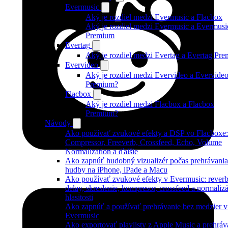
Evermusic
Aký je rozdiel medzi Evermusic a Flacbox
Aký je rozdiel medzi Evermusic a Evermusi
Premium
Evertag
Aký je rozdiel medzi Evertag a Evertag Pr
Evervideo
Aký je rozdiel medzi Evervideo a Evervide
Premium?
Flacbox
Aký je rozdiel medzi Flacbox a Flacbox
Premium?
Návody
Ako používať zvukové efekty a DSP vo Flacboxe:
Compressor, Freeverb, Crossfeed, Echo, Volume
Normalization a ďalšie
Ako zapnúť hudobný vizualizér počas prehrávania
hudby na iPhone, iPade a Macu
Ako používať zvukové efekty v Evermusic: reverb
delay, skreslenie, kompresor, crossfeed a normaliz
hlasitosti
Ako zapnúť a používať prehrávanie bez medzier v
Evermusic
Ako exportovať playlisty z Apple Music a prehráv