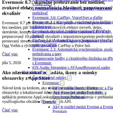
Evermusic 8.7: skutočné prehrávanie bez medzier,
v roku 2025
zvukové efekty, normalizácia hlasitosti, prepracovaný
Evermusic propagačné video: Cloudový hudobný
ekvalizér
prehrávač
Evermusic 3.6: CarPlay, VoiceOver a ďalšie
Evermusic 3.1: Crossfade, synchronizácia knižnice
Evermusic 8.7 pre iPhone, iPad a Mac pridáva skutočné prehrávanie
zálohovanie
bez medzier, päť štúdiových zvukových efektov (reverb, delay,
Evermusic dosiahol 3 milióny stiahnutí: Prehľad
skreslenie, kompresor, crossfeed), normalizáciu hlasitosti EBU R128,
funkcií
prepracovaný 10-pásmový ekvalizér s importom/exportom predvolieb
Flacbox 1.6: Automatická synchronizácia, ekvalizé
prestavaný streamovací engine AVAudioEngine s podporou FLAC a
podpora OPUS
Ogg Vorbis a rýchlejšie, presnejšie CarPlay a Práve hrá.
Evermusic 2.3: Automatická synchronizácia, pozíc
prehrávania a tagy
Čítať viac
Streamovanie hudby z cloudového úložiska na iP
júla 5, 2026
s Evermusic
iOS Audio Streaming s AVAssetResourceLoader
Ako zdarma získať metadáta, ikony a snímky
Dokumentácia
Často kladené otázky
obrazovky z App Store
Evermusic
Návod krok za krokom, ako získať metadáta, ikonu, snímky
Aký je rozdiel medzi Evermusic a Fl
obrazovky a lokalizované údaje App Store pre akúkoľvek iOS
Aký je rozdiel medzi Evermusic a
aplikáciu pomocou AppLookup.pro, bezplatného nástroja v prehliada
Evermusic Premium
využívajúceho oficiálne iTunes Search API.
Evertag
Aký je rozdiel medzi Evertag a Evert
Čítať viac
Premium