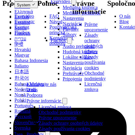
Dansk
Evervideo
Produkty
Pomoc
Právne
Spoločno
System
Deutsch
Mediálna knižnica
informácie
Ελληνικά
Mediálny prehrávač
Evervideo
FAQ
O nás
English
Nastavenia
Evermusic
Návod
Blog
Español
Navigácia
Právne
Evertag
Používateľská
Kontakt
Suomi
Playlisty
upozornenie
Flacbox
príručka
Français
Súbory
Zásady
Kontaktovať
עברית
Flacbox
ochrany
podporu
हिन्दी
osobných
Audio prehrávač
Hrvatski
údajov
Hudobná knižnica
Magyar
Zásady
Lokálne súbory
Bahasa Indonesia
používania
Nastavenia
Italiano
cookies
Navigácia
日本語
Obchodné
Prehrávače
한국어
podmienky
Pripojenia
Licenčná
Bahasa Melayu
Kontaktujte nás
zmluva
Nederlands
O nás
Norsk
Podpora
Polski
Právne informácie
Português
Licenčná zmluva
Română
Obchodné podmienky
Русский
Právne upozornenie
Slovenčina
Zásady ochrany osobných údajov
Svenska
Zásady používania cookies
Produkty
ไทย