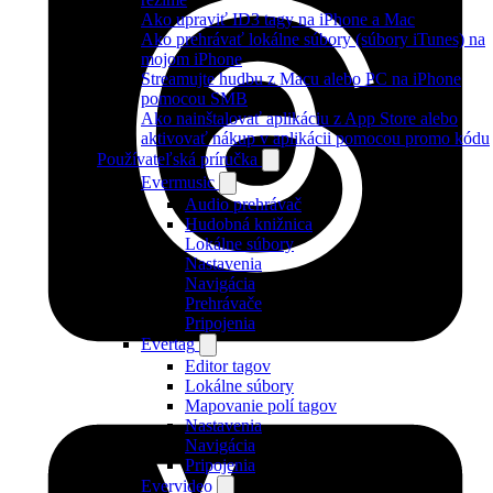
Ako upraviť ID3 tagy na iPhone a Mac
Ako prehrávať lokálne súbory (súbory iTunes) na
mojom iPhone
Streamujte hudbu z Macu alebo PC na iPhone
pomocou SMB
Ako nainštalovať aplikáciu z App Store alebo
aktivovať nákup v aplikácii pomocou promo kódu
Používateľská príručka
Evermusic
Audio prehrávač
Hudobná knižnica
Lokálne súbory
Nastavenia
Navigácia
Prehrávače
Pripojenia
Evertag
Editor tagov
Lokálne súbory
Mapovanie polí tagov
Nastavenia
Navigácia
Pripojenia
Evervideo