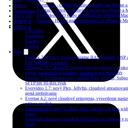
Evermusic - Offline prehrávač hudby pre iPhone 
Türkçe
Evertag - Editor Hudobných Tagov pre iPhone a 
Українська
Evervideo - HD video prehrávač pre iPhone a Ma
Tiếng Việt
Flacbox - Hi-Res audio prehrávač pre iPhone a M
简体中文
Produkty
繁體中文
Evervideo
Evermusic
Flacbox
Evertag
Blog
Flacbox 7.6: Nový zvukový engine BASS, efekty, DSP 
živý hudobný vizualizér
Evermusic 8.7: skutočné prehrávanie bez medzier, zvuk
efekty, normalizácia hlasitosti, prepracovaný ekvalizér
Flacbox 7.4: prepracované CarPlay, Plex, Jellyfin, Subso
SFTP pre Hi-Res zvuk
Evervideo 1.7: nový Plex, Jellyfin, cloudové streamovani
gestá prehrávania
Evertag 4.2: nové cloudové pripojenia, vysvetlenie nasta
editora značiek
Evermusic 8.6: nový CarPlay, Plex, Jellyfin, SFTP a wid
textov
Najlepšie Cloudové Hudobné Prehrávače pre iPhone v r
2026