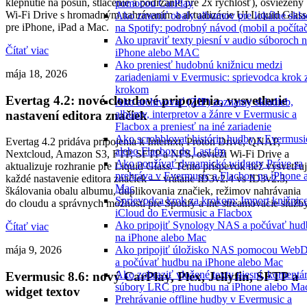
klepnutie na posun, stlačenie a podržanie pre 2x rýchlosť), osviežený
pomocou CarPlay
Wi-Fi Drive s hromadným nahrávaním a aktualizácie UI Liquid Glass
Ako zmeniť obaly albumov pre lokálne skl
pre iPhone, iPad a Mac.
na Spotify: podrobný návod (mobil a počíta
Ako upraviť texty piesní v audio súboroch 
Čítať viac
iPhone alebo MAC
Ako preniesť hudobnú knižnicu medzi
mája 18, 2026
zariadeniami v Evermusic: sprievodca krok 
krokom
Evertag 4.2: nové cloudové pripojenia, vysvetlenie
Ako archivovať (ZIP) zoznamy skladieb,
nastavení editora značiek
albumy, interpretov a žánre v Evermusic a
Flacbox a preniesť na iné zariadenie
Ako scrobblovať históriu hudby z Evermusi
Evertag 4.2 pridáva pripojenia k Internxt, Proton Drive, QNAP,
alebo Flacbox do Last.fm
Nextcloud, Amazon S3, FTP, SFTP a NFS, osvieži Wi-Fi Drive a
Ako používať dynamické widgety Práve sa
aktualizuje rozhranie pre Liquid Glass. Tento príspevok tiež vysvetľu
prehráva v Evermusic a Flacbox na iPhone 
každé nastavenie editora značiek — vrátane ID3v2.4 vs ID3v2.3,
Mac
škálovania obalu albumu, duplikovania značiek, režimov nahrávania
Sprievodca krok za krokom: Import knižnic
do cloudu a správnych možností pre Spotify a iné streamovacie služby
iCloud do Evermusic a Flacbox
Ako pripojiť Synology NAS a počúvať hud
Čítať viac
na iPhone alebo Mac
Ako pripojiť úložisko NAS pomocou We
mája 9, 2026
a počúvať hudbu na iPhone alebo Mac
Ako zobraziť vložené texty piesní, komentár
Evermusic 8.6: nový CarPlay, Plex, Jellyfin, SFTP a
súbory LRC pre hudbu na iPhone alebo Ma
widget textov
Prehrávanie offline hudby v Evermusic a