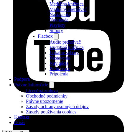
Mediálna knižnica
Mediálny prehrávač
Nastavenia
Navigácia
Playlisty
Súbory
Flacbox
Audio prehrávač
Hudobná knižnica
Lokálne súbory
Nastavenia
Navigácia
Prehrávače
Pripojenia
Podpora
Právne informácie
Licenčná zmluva
Obchodné podmienky
Právne upozornenie
Zásady ochrany osobných údajov
Zásady používania cookies
Kontakt
O nás