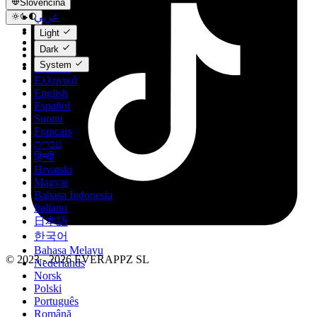
Slovenčina
عربي
Català
Light
Čeština
Dark
Dansk
System
Deutsch
Ελληνικά
English
Español
Suomi
Français
עברית
हिन्दी
Hrvatski
Magyar
Bahasa Indonesia
Italiano
日本語
한국어
Bahasa Melayu
© 2023 - 2026 EVERAPPZ SL
Nederlands
Norsk
Polski
Português
Română