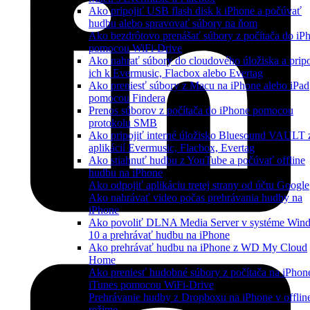
Ako pripojiť USB flash disk k iPhone a počúvať
hudbu alebo spravovať súbory na ňom
Ako bezdrôtovo prenášať súbory z počítača do iP
pomocou WiFi-Drive
Ako nahrať súbory do cloudového úložiska a pripo
ich k Evermusic, Flacbox alebo Evertag
Ako preniesť súbory z Macu na iPhone alebo iPad
pomocou Findera
Prenos súborov z počítača do iPhone pomocou
protokolu SMB
Ako pripojiť interné úložisko Bluesound VAULT 
aplikácií Evermusic, Flacbox, Evertag
Ako stiahnuť hudbu z YouTube a počúvať offline
hudbu na iPhone
Ako odpojiť aplikáciu tretej strany od účtu Google
Ako nahrávať video počas prehrávania hudby na
iPhone
Ako povoliť DLNA Media Server v systéme Win
10 a prehrávať hudbu na iPhone
Ako prehrávať hudbu na iPhone z WD My Cloud
Home
Ako preniesť hudobné súbory z počítača na iPhon
iTunes pomocou WiFi-Drive
Prehrávanie hudby z Dropboxu na iPhone v offlin
režime