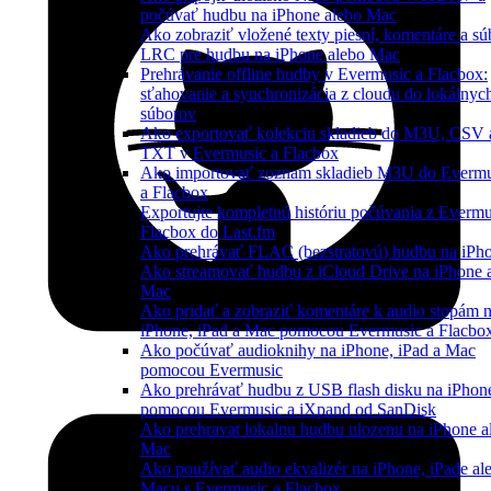
počúvať hudbu na iPhone alebo Mac
Ako zobraziť vložené texty piesní, komentáre a sú
LRC pre hudbu na iPhone alebo Mac
Prehrávanie offline hudby v Evermusic a Flacbox:
sťahovanie a synchronizácia z cloudu do lokálnyc
súborov
Ako exportovať kolekciu skladieb do M3U, CSV 
TXT v Evermusic a Flacbox
Ako importovať zoznam skladieb M3U do Evermu
a Flacbox
Exportujte kompletnú históriu počúvania z Evermu
Flacbox do Last.fm
Ako prehrávať FLAC (bezstratovú) hudbu na iPh
Ako streamovať hudbu z iCloud Drive na iPhone 
Mac
Ako pridať a zobraziť komentáre k audio stopám 
iPhone, iPad a Mac pomocou Evermusic a Flacbo
Ako počúvať audioknihy na iPhone, iPad a Mac
pomocou Evermusic
Ako prehrávať hudbu z USB flash disku na iPhon
pomocou Evermusic a iXpand od SanDisk
Ako prehravat lokalnu hudbu ulozenu na iPhone a
Mac
Ako používať audio ekvalizér na iPhone, iPade al
Macu s Evermusic a Flacbox