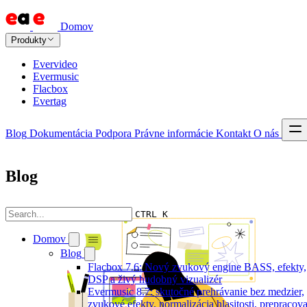
Domov
Produkty
Evervideo
Evermusic
Flacbox
Evertag
Blog
Dokumentácia
Podpora
Právne informácie
Kontakt
O nás
Blog
CTRL K
Domov
Blog
Flacbox 7.6: Nový zvukový engine BASS, efekty,
DSP a živý hudobný vizualizér
Evermusic 8.7: skutočné prehrávanie bez medzier,
zvukové efekty, normalizácia hlasitosti, prepracov