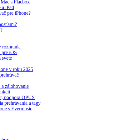
 Mac s Flacbox
 a iPad
ač pre iPhone?
nosťami?
c?
y rozhrania
 pre iOS
 svete
Phone v roku 2025
prehrávač
e a zálohovanie
nkcií
zér, podpora OPUS
a prehrávania a tagy
hone s Evermusic
acbox