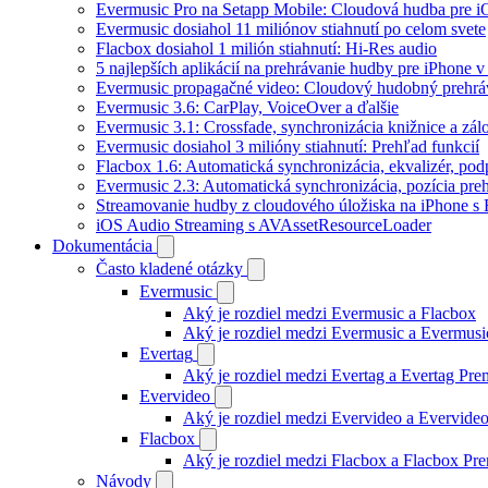
Evermusic Pro na Setapp Mobile: Cloudová hudba pre 
Evermusic dosiahol 11 miliónov stiahnutí po celom svete
Flacbox dosiahol 1 milión stiahnutí: Hi-Res audio
5 najlepších aplikácií na prehrávanie hudby pre iPhone 
Evermusic propagačné video: Cloudový hudobný prehrá
Evermusic 3.6: CarPlay, VoiceOver a ďalšie
Evermusic 3.1: Crossfade, synchronizácia knižnice a zál
Evermusic dosiahol 3 milióny stiahnutí: Prehľad funkcií
Flacbox 1.6: Automatická synchronizácia, ekvalizér, p
Evermusic 2.3: Automatická synchronizácia, pozícia preh
Streamovanie hudby z cloudového úložiska na iPhone s
iOS Audio Streaming s AVAssetResourceLoader
Dokumentácia
Často kladené otázky
Evermusic
Aký je rozdiel medzi Evermusic a Flacbox
Aký je rozdiel medzi Evermusic a Evermus
Evertag
Aký je rozdiel medzi Evertag a Evertag Pr
Evervideo
Aký je rozdiel medzi Evervideo a Evervid
Flacbox
Aký je rozdiel medzi Flacbox a Flacbox P
Návody