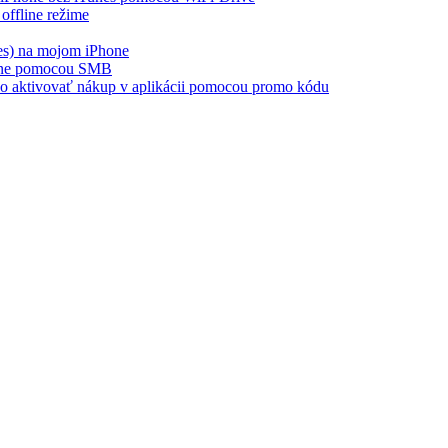
offline režime
es) na mojom iPhone
hone pomocou SMB
ebo aktivovať nákup v aplikácii pomocou promo kódu