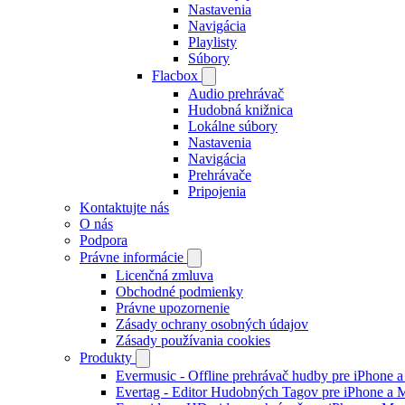
Nastavenia
Navigácia
Playlisty
Súbory
Flacbox
Audio prehrávač
Hudobná knižnica
Lokálne súbory
Nastavenia
Navigácia
Prehrávače
Pripojenia
Kontaktujte nás
O nás
Podpora
Právne informácie
Licenčná zmluva
Obchodné podmienky
Právne upozornenie
Zásady ochrany osobných údajov
Zásady používania cookies
Produkty
Evermusic - Offline prehrávač hudby pre iPhone 
Evertag - Editor Hudobných Tagov pre iPhone a 