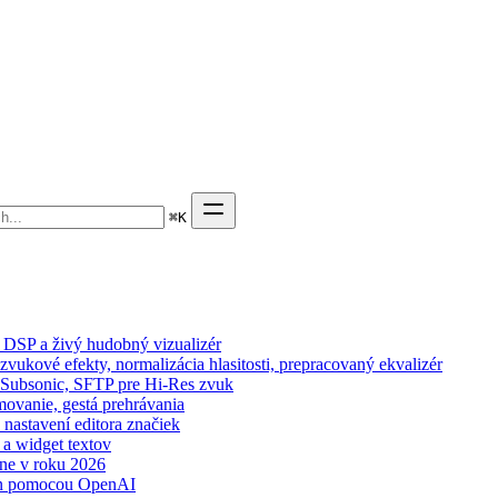
⌘
K
 DSP a živý hudobný vizualizér
zvukové efekty, normalizácia hlasitosti, prepracovaný ekvalizér
n, Subsonic, SFTP pre Hi-Res zvuk
movanie, gestá prehrávania
 nastavení editora značiek
 a widget textov
ne v roku 2026
wn pomocou OpenAI