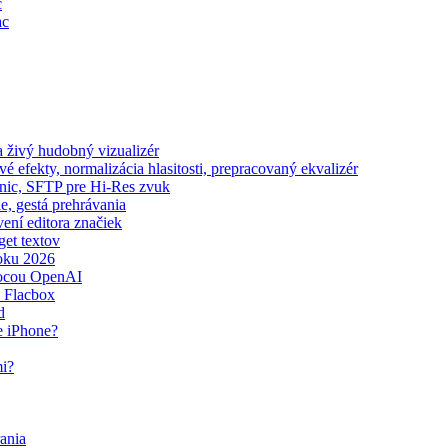
c
ac
 živý hudobný vizualizér
 efekty, normalizácia hlasitosti, prepracovaný ekvalizér
onic, SFTP pre Hi-Res zvuk
e, gestá prehrávania
vení editora značiek
get textov
oku 2026
mocou OpenAI
 Flacbox
d
e iPhone?
i?
ania