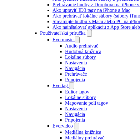
Prehrávanie hudby z Dropboxu na iPhone v 
Ako upraviť ID3 tagy na iPhone a Mac
Ako prehrávať lokálne súbory (súbory iTun
Streamujte hudbu z Macu alebo PC na iP
Ako nainštalovať aplikáciu z App Store al
Používateľská príručka
Evermusic
Audio prehrávač
Hudobná knižnica
Lokálne súbory
Nastavenia
Navigácia
Prehrávače
Pripojenia
Evertag
Editor tagov
Lokálne súbory
Mapovanie polí tagov
Nastavenia
Navigácia
Pripojenia
Evervideo
Mediálna knižnica
Mediálny prehrávač