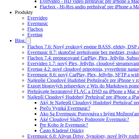
Evervideo - HD video prehrávač pre iPhone a Ma
Flacbox - Hi-Res audio prehrávač pre iPhone a M
Produkty
Evervideo
Evermusic
Flacbox
Evertag
Blog
Flacbox 7.6: Nový zvukový engine BASS, efekty, DSP a
Evermusic 8.7: skutočné prehrávanie bez medzier, zvukové
Flacbox 7.4: prepracované CarPlay, Plex, Jellyfin, Subs
Evervideo 1.7: nový Plex, Jellyfin, cloudové streamovani
Evertag 4.2: nové cloudové pripojenia, vysvetlenie nasta
Evermusic 8.6: nový CarPlay, Plex, Jellyfin, SFTP a wid
Najlepšie Cloudové Hudobné Prehrávače pre iPhone v r
Export blogových príspevkov z Wix do Markdown po
Prehrávajte bezstratové FLAC a DSD na iPhone a Mac s
Najlepší Cloudový Hudobný Prehrávač pre iPhone a iPa
Aký Je Najlepší Cloudový Hudobný Prehrávač pr
Prečo Vyniká Evermusic?
Ako Sa Evermusic Porovnáva s Inými Možnosťam
Aké Cloudové Služby Podporuje Evermusic?
Pre Koho Je Evermusic?
Často Kladené Otázky
Evermusic 6.8: Aliyun Drive, Synology, nové štýly rozhr