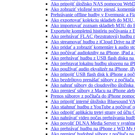
Ako pripojiť úložisko NAS pomocou WebD
Ako zobraziť vložené texty piesní, koment
Prehrávanie offline hudby v Evermusic a Fl
Ako exportovať kolekciu skladieb do M3U
Ako importovať zoznam skladieb M3U do E
Exportujte kompletnú históriu počúvania z 
Ako prehrávať FLAC (bezstratovú) hudbu 
Ako streamovať hudbu z iCloud Drive na i
Ako pridať a zobraziť komentáre k audio s
Ako počúvať audioknihy na iPhone, iPad 
Ako prehrávať hudbu z USB flash disku n
Ako prehravat lokalnu hudbu ulozenu na i
Ako používať audio ekvalizér na iPhone, i
Ako pripojiť USB flash disk k iPhone a po
Ako bezdrôtovo prenášať súbory z počítač
Ako nahrať súbory do cloudového úložiska a
Ako preniesť súbory z Macu na iPhone ale
Prenos súborov z počítača do iPhone pomo
Ako pripojiť interné úložisko Bluesound V
Ako stiahnuť hudbu z YouTube a počúvať o
Ako odpojiť aplikáciu tretej strany od účtu
Ako nahrávať video počas prehrávania hud
Ako povoliť DLNA Media Server v systéme
Ako prehrávať hudbu na iPhone z WD My
Ako preniesť hudobné súbory z počítača n