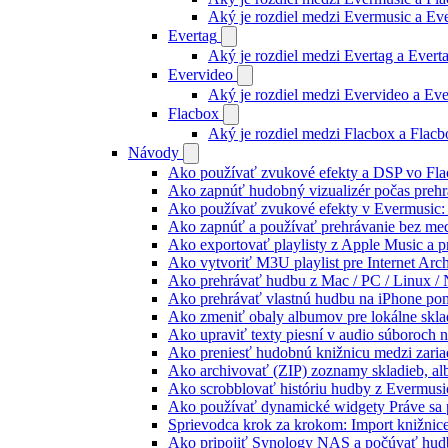
Aký je rozdiel medzi Evermusic a E
Evertag
Aký je rozdiel medzi Evertag a Ever
Evervideo
Aký je rozdiel medzi Evervideo a Ev
Flacbox
Aký je rozdiel medzi Flacbox a Flac
Návody
Ako používať zvukové efekty a DSP vo Flac
Ako zapnúť hudobný vizualizér počas prehr
Ako používať zvukové efekty v Evermusic: re
Ako zapnúť a používať prehrávanie bez me
Ako exportovať playlisty z Apple Music a 
Ako vytvoriť M3U playlist pre Internet Arc
Ako prehrávať hudbu z Mac / PC / Linux 
Ako prehrávať vlastnú hudbu na iPhone p
Ako zmeniť obaly albumov pre lokálne sklad
Ako upraviť texty piesní v audio súboroch
Ako preniesť hudobnú knižnicu medzi zaria
Ako archivovať (ZIP) zoznamy skladieb, albu
Ako scrobblovať históriu hudby z Evermusi
Ako používať dynamické widgety Práve sa 
Sprievodca krok za krokom: Import knižnic
Ako pripojiť Synology NAS a počúvať hud