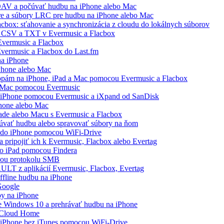
AV a počúvať hudbu na iPhone alebo Mac
áre a súbory LRC pre hudbu na iPhone alebo Mac
acbox: sťahovanie a synchronizácia z cloudu do lokálnych súborov
, CSV a TXT v Evermusic a Flacbox
vermusic a Flacbox
Evermusic a Flacbox do Last.fm
na iPhone
Phone alebo Mac
topám na iPhone, iPad a Mac pomocou Evermusic a Flacbox
a Mac pomocou Evermusic
a iPhone pomocou Evermusic a iXpand od SanDisk
Phone alebo Mac
Pade alebo Macu s Evermusic a Flacbox
čúvať hudbu alebo spravovať súbory na ňom
a do iPhone pomocou WiFi-Drive
 pripojiť ich k Evermusic, Flacbox alebo Evertag
bo iPad pomocou Findera
cou protokolu SMB
AULT z aplikácií Evermusic, Flacbox, Evertag
ffline hudbu na iPhone
 Google
by na iPhone
 Windows 10 a prehrávať hudbu na iPhone
 Cloud Home
a iPhone bez iTunes pomocou WiFi-Drive