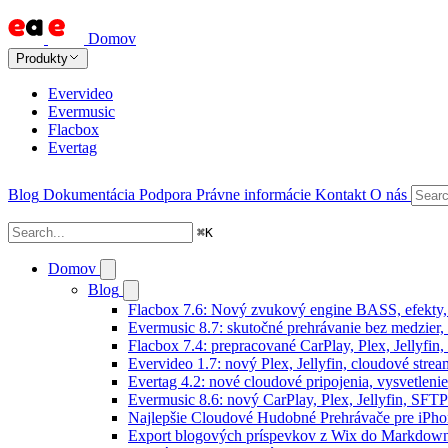
Domov
Produkty
Evervideo
Evermusic
Flacbox
Evertag
Blog
Dokumentácia
Podpora
Právne informácie
Kontakt
O nás
⌘
K
Domov
Blog
Flacbox 7.6: Nový zvukový engine BASS, efekty,
Evermusic 8.7: skutočné prehrávanie bez medzier, 
Flacbox 7.4: prepracované CarPlay, Plex, Jellyfi
Evervideo 1.7: nový Plex, Jellyfin, cloudové strea
Evertag 4.2: nové cloudové pripojenia, vysvetlenie
Evermusic 8.6: nový CarPlay, Plex, Jellyfin, SFTP
Najlepšie Cloudové Hudobné Prehrávače pre iPho
Export blogových príspevkov z Wix do Markdo