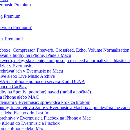
vermusic Premium
tag Premium
ervideo Premium?
box Premium?
boxe: Compressor, Freeverb, Crossfeed, Echo, Volume Normalization 
ávania hudby na iPhone, iPade a Macu
verb, delay, skreslenie, kompresor, crossfeed a normalizácia hlasitosti
dzier v Evermusic
prehrávať ich v Evermusic na Macu
hive alebo Live Music Archive
/ NAS na iPhone pomocou servera Kodi DLNA
omocou CarPlay
by na Spotify: podrobný návod (mobil a počítač)
 na iPhone alebo MAC
deniami v Evermusic: sprievodca krok za krokom
my, interpretov a žánre v Evermusic a Flacbox a preniesť na iné zari
c alebo Flacbox do Last.fm
prehráva v Evermusic a Flacbox na iPhone a Mac
e iCloud do Evermusic a Flacbox
bu na iPhone alebo Mac