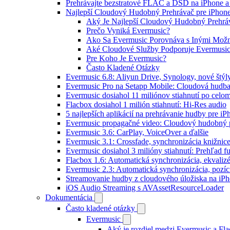
Prehrávajte bezstratové FLAC a DSD na iPhone a
Najlepší Cloudový Hudobný Prehrávač pre iPhone
Aký Je Najlepší Cloudový Hudobný Prehráv
Prečo Vyniká Evermusic?
Ako Sa Evermusic Porovnáva s Inými Mož
Aké Cloudové Služby Podporuje Evermusi
Pre Koho Je Evermusic?
Často Kladené Otázky
Evermusic 6.8: Aliyun Drive, Synology, nové štýl
Evermusic Pro na Setapp Mobile: Cloudová hudba
Evermusic dosiahol 11 miliónov stiahnutí po celom
Flacbox dosiahol 1 milión stiahnutí: Hi-Res audio
5 najlepších aplikácií na prehrávanie hudby pre i
Evermusic propagačné video: Cloudový hudobný 
Evermusic 3.6: CarPlay, VoiceOver a ďalšie
Evermusic 3.1: Crossfade, synchronizácia knižnic
Evermusic dosiahol 3 milióny stiahnutí: Prehľad fu
Flacbox 1.6: Automatická synchronizácia, ekvali
Evermusic 2.3: Automatická synchronizácia, pozíci
Streamovanie hudby z cloudového úložiska na iP
iOS Audio Streaming s AVAssetResourceLoader
Dokumentácia
Často kladené otázky
Evermusic
Aký je rozdiel medzi Evermusic a Fl