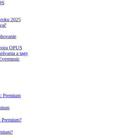
iOS
v roku 2025
vač
ohovanie
odpora OPUS
rávania a tagy
 Evermusic
ic Premium
emium
eo Premium?
remium?