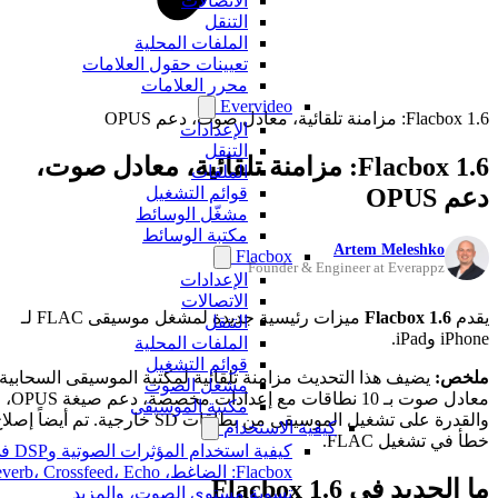
الاتصالات
التنقل
الملفات المحلية
تعيينات حقول العلامات
محرر العلامات
Evervideo
Flacbox 1.6: مزامنة تلقائية، معادل صوت، دعم OPUS
الإعدادات
التنقل
Flacbox 1.6: مزامنة تلقائية، معادل صوت،
الملفات
دعم OPUS
قوائم التشغيل
مشغّل الوسائط
مكتبة الوسائط
Artem Meleshko
Flacbox
Founder & Engineer at Everappz
الإعدادات
الاتصالات
يقدم
Flacbox 1.6
ميزات رئيسية جديدة لمشغل موسيقى FLAC لـ
التنقل
iPhone وiPad.
الملفات المحلية
قوائم التشغيل
ملخص:
يضيف هذا التحديث مزامنة تلقائية لمكتبة الموسيقى السحابية،
مشغل الصوت
معادل صوت بـ 10 نطاقات مع إعدادات مخصصة، دعم صيغة OPUS،
مكتبة الموسيقى
والقدرة على تشغيل الموسيقى من بطاقات SD خارجية. تم أيضاً إصلاح
كيفية الاستخدام
خطأ في تشغيل FLAC.
كيفية استخدام المؤثرات الصوتية و
ما الجديد في Flacbox 1.6
تسوية مستوى الصوت، والمزيد