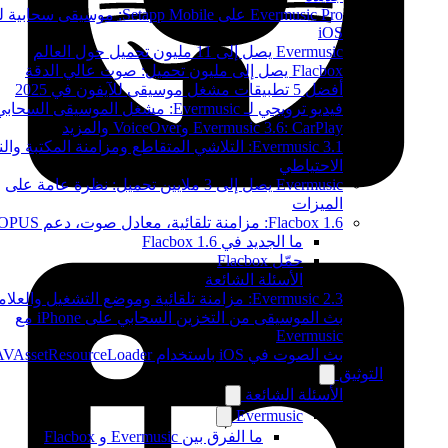
Evermusic Pro على Setapp Mobile: موسيقى سحابية لـ
iOS
Evermusic يصل إلى 11 مليون تحميل حول العالم
Flacbox يصل إلى مليون تحميل: صوت عالي الدقة
أفضل 5 تطبيقات مشغل موسيقى للآيفون في 2025
فيديو ترويجي لـ Evermusic: مشغل الموسيقى السحابي
Evermusic 3.6: CarPlay وVoiceOver والمزيد
Evermusic 3.1: التلاشي المتقاطع ومزامنة المكتبة وال
الاحتياطي
Evermusic يصل إلى 3 ملايين تحميل: نظرة عامة على
الميزات
Flacbox 1.6: مزامنة تلقائية، معادل صوت، دعم OPUS
ما الجديد في Flacbox 1.6
حمّل Flacbox
الأسئلة الشائعة
Evermusic 2.3: مزامنة تلقائية وموضع التشغيل والعلامات
بث الموسيقى من التخزين السحابي على iPhone مع
Evermusic
بث الصوت في iOS باستخدام AVAssetResourceLoader
التوثيق
الأسئلة الشائعة
Evermusic
ما الفرق بين Evermusic و Flacbox