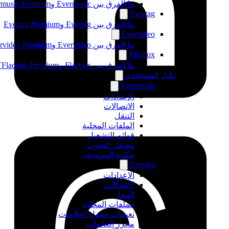
ما الفرق بين Evermusic وEvermusic Premium
Evertag
ما الفرق بين Evertag وEvertag Premium
Evervideo
ما الفرق بين Evervideo وEvervideo Premium؟
Flacbox
ما الفرق بين Flacbox وFlacbox Premium؟
دليل المستخدم
Evermusic
الإعدادات
الاتصالات
التنقل
الملفات المحلية
قوائم التشغيل
مشغل الصوت
مكتبة الموسيقى
Evertag
الإعدادات
الاتصالات
التنقل
الملفات المحلية
تعيينات حقول العلامات
محرر العلامات