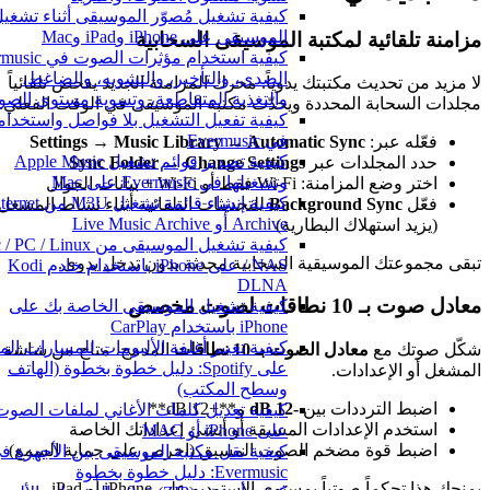
كيفية تشغيل مُصوّر الموسيقى أثناء تشغيل
الموسيقى على iPhone وiPad وMac
مزامنة تلقائية لمكتبة الموسيقى السحابية
الصدى، والتأخير، والتشويه، والضاغط،
لا مزيد من تحديث مكتبتك يدوياً. محرك المزامنة الجديد يفحص تلقائياً
والتغذية المتقاطعة، وتسوية مستوى الصو
مجلدات السحابة المحددة ويحدّث مكتبة الموسيقى في الوقت الفعلي.
كيفية تفعيل التشغيل بلا فواصل واستخدامه
في Evermusic
فعّله عبر:
Settings → Music Library → Automatic Sync
كيفية تصدير قوائم تشغيل Apple Music
حدد المجلدات عبر
Sync Folder → Change Settings
وتشغيلها في Evermusic على Mac
اختر وضع المزامنة: Wi-Fi فقط أو Wi-Fi + بيانات الجوال
كيفية إنشاء قائمة تشغيل M3U من ernet
فعّل
Background Sync
للتحديثات التلقائية أثناء نشاط المشغل
Archive أو Live Music Archive
(يزيد استهلاك البطارية)
كيفية تشغيل الموسيقى من PC / Linux
تبقى مجموعتك الموسيقية السحابية محدثة بدون تدخل يدوي.
/ NAS على iPhone باستخدام خادم Kodi
DLNA
معادل صوت بـ 10 نطاقات لصوت مخصص
كيفية تشغيل الموسيقى الخاصة بك على
iPhone باستخدام CarPlay
كيفية تغيير أغلفة الألبومات للمسارات المح
شكّل صوتك مع
معادل الصوت بـ 10 نطاقات
المدمج، متاح من شاشة
على Spotify: دليل خطوة بخطوة (الهاتف
المشغل أو الإعدادات.
وسطح المكتب)
اضبط الترددات بين
-12 dB
و**+12 dB**
كيفية تعديل كلمات الأغاني لملفات الصوت
استخدم الإعدادات المسبقة أو أنشئ إعداداتك الخاصة
على iPhone أو MAC
اضبط قوة مضخم الصوت المسبق (احرص على حماية السمع)
كيفية نقل مكتبة الموسيقى بين الأجهزة في
Evermusic: دليل خطوة بخطوة
يمنحك هذا تحكماً صوتياً بمستوى الاستوديو على iPhone أو iPad.