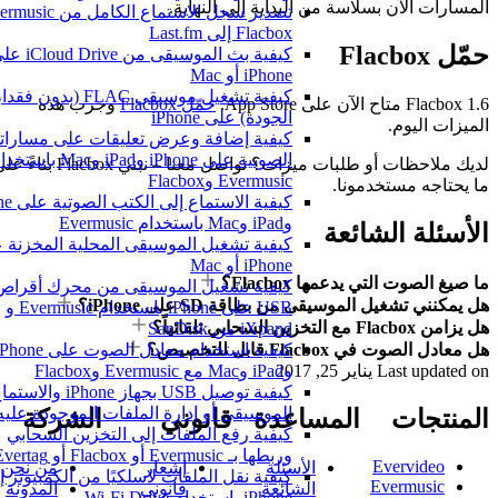
المسارات الآن بسلاسة من البداية إلى النهاية.
Flacbox إلى Last.fm
حمّل Flacbox
كيفية بث الموسيقى من iCloud Drive عل
iPhone أو Mac
كيفية تشغيل موسيقى FLAC (بدون فقدان
Flacbox 1.6 متاح الآن على App Store.
حمّل Flacbox
وجرب هذه
الجودة) على iPhone
الميزات اليوم.
كيفية إضافة وعرض تعليقات على مساراتك
الصوتية على iPhone وiPad وMac باستخدام
لديك ملاحظات أو طلبات ميزات؟ تواصل معنا – نبني Flacbox بناءً على
Evermusic وFlacbox
ما يحتاجه مستخدمونا.
كيفية الاستماع إلى 
وiPad وMac باستخدام Evermusic
الأسئلة الشائعة
كيفية تشغيل الموسيقى المحلية المخزنة ع
iPhone أو Mac
ما صيغ الصوت التي يدعمها Flacbox؟
كيفية تشغيل الموسيقى من محرك أقراص
هل يمكنني تشغيل الموسيقى من بطاقة SD على iPhone؟
USB على iPhone باستخدام Evermusic و
هل يزامن Flacbox مع التخزين السحابي تلقائياً؟
iXpand من SanDisk
هل معادل الصوت في Flacbox قابل للتخصيص؟
كيفية استخدام معادل الصوت على iPhone
Last updated on
يناير 25, 2017
وiPad وMac مع Evermusic وFlacbox
كيفية توصيل USB بجهاز iPhone وا
الموسيقى أو إدارة الملفات الموجودة عليه
المنتجات
المساعدة
قانوني
الشركة
كيفية رفع الملفات إلى التخزين السحابي
وربطها بـ Evermusic أو Flacbox أو Evertag
Evervideo
الأسئلة
إشعار
من نحن
كيفية نقل الملفات لاسلكيًا من الكمبيوتر إل
Evermusic
الشائعة
قانوني
المدونة
iPhone باستخدام Wi-Fi Drive