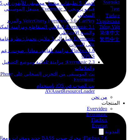
Svenska
أفضل 5 تطبيقات مشغل موسيقى للآيفون في 2025
ไทย
فيديو ترويجي لـ Evermusic: مشغل الموسيقى
السحابي
Türkçe
Evermusic 3.6: CarPlay وVoiceOver والمزيد
Українська
Tiếng Việt
Evermusic 3.1: التلاشي المتقاطع ومزامنة المكتب
简体中文
والنسخ الاحتياطي
Evermusic يصل إلى 3 ملايين تحميل: نظرة عامة
繁體中文
على الميزات
Flacbox 1.6: مزامنة تلقائية، معادل صوت، دعم
OPUS
Evermusic 2.3: مزامنة تلقائية وموضع التشغيل
والعلامات
بث الموسيق
Evermusic
بث الصوت في iOS باستخدام
AVAssetResourceLoader
من نحن
المنتجات
Evervideo
Evermusic
Flacbox
Evertag
المدونة
Flacbox 7.6: محرك صوت BASS جديد ومؤثرات ومعالج