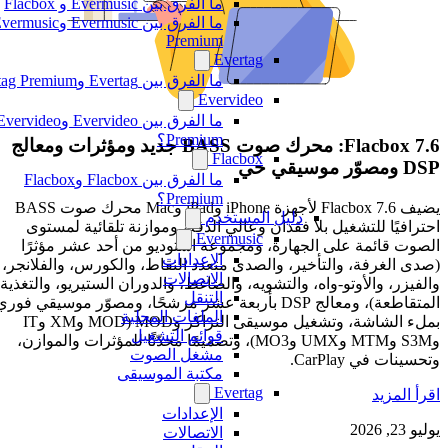
ما الفرق بين Evermusic و Flacbox
ما الفرق بين Evermusic وEvermusic
Premium
Evertag
ما الفرق بين Evertag وEvertag Premium
Evervideo
ما الفرق بين Evervideo وEvervideo
Premium؟
Flacbox 7.6: محرك صوت BASS جديد ومؤثرات ومعالج
Flacbox
DSP ومصوّر موسيقي حي
ما الفرق بين Flacbox وFlacbox
Premium؟
يضيف Flacbox 7.6 لأجهزة iPhone وiPad وMac محرك صوت BASS
دليل المستخدم
احترافيًا للتشغيل بلا فقدان وعالي الدقة، وموازنة تلقائية لمستوى
Evermusic
الصوت قائمة على الجهارة، ومجموعة استوديو من أحد عشر مؤثرًا
الإعدادات
(صدى الغرفة، والتأخير، والصدى متعدد النقاط، والكورس، والفلانجر،
الاتصالات
والفيزر، والأوتو-واه، والتشويه، والضاغط، والدوران الستيريو، والتغذية
التنقل
المتقاطعة)، ومعالج DSP بأربعة عشر مرشحًا، ومصوّر موسيقي فوري
الملفات المحلية
بملء الشاشة، وتشغيل موسيقى التراكر وMOD (MOD وXM وIT
قوائم التشغيل
وS3M وMTM وUMX وMO3)، وتصميمًا محدّثًا للمؤثرات والموازن،
مشغل الصوت
وتحسينات في CarPlay.
مكتبة الموسيقى
Evertag
اقرأ المزيد
الإعدادات
يوليو 23, 2026
الاتصالات