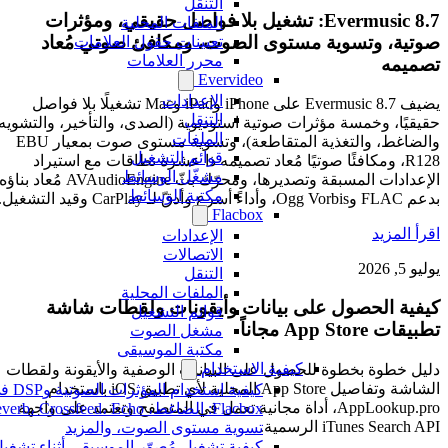
التنقل
Evermusic 8.7: تشغيل بلا فواصل حقيقي، ومؤثرات
الملفات المحلية
صوتية، وتسوية مستوى الصوت، ومكافئ صوتي مُعاد
تعيينات حقول العلامات
محرر العلامات
تصميمه
Evervideo
الإعدادات
يضيف Evermusic 8.7 على iPhone وiPad وMac تشغيلًا بلا فواصل
التنقل
حقيقيًا، وخمسة مؤثرات صوتية استوديوية (الصدى، والتأخير، والتشويه،
الملفات
والضاغط، والتغذية المتقاطعة)، وتسوية مستوى صوت بمعيار EBU
قوائم التشغيل
R128، ومكافئًا صوتيًا مُعاد تصميمه ذا عشرة نطاقات مع استيراد
مشغّل الوسائط
الإعدادات المسبقة وتصديرها، ومحرّك بثّ AVAudioEngine مُعاد بناؤه
مكتبة الوسائط
بدعم FLAC وOgg Vorbis، وأداءً أسرع وأدقّ لـ CarPlay وقيد التشغيل.
Flacbox
اقرأ المزيد
الإعدادات
الاتصالات
يوليو 5, 2026
التنقل
الملفات المحلية
كيفية الحصول على بيانات وأيقونات ولقطات شاشة
قوائم التشغيل
تطبيقات App Store مجاناً
مشغل الصوت
مكتبة الموسيقى
كيفية الاستخدام
دليل خطوة بخطوة للحصول على البيانات الوصفية والأيقونة ولقطات
الشاشة وتفاصيل App Store المحلية لأي تطبيق iOS باستخدام
كيفية استخدام المؤثرات الصوتية و
AppLookup.pro، أداة مجانية تعمل في المتصفح وتعتمد على واجهة
iTunes Search API الرسمية.
تسوية مستوى الصوت، والمزيد
كيفية تشغيل مُصوّر الموسيقى أثناء تشغيل