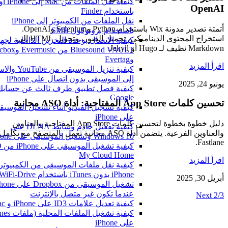
كيفي
OpenAI
باستخدام Finder
نقل الملفات من الكمبيوتر إلى iPhone
أتمتة تصدير مدونة Wix باستخدام Python وSelenium وOpenAI.
باستخدام بروتوكول SMB
استخراج المحتوى الديناميكي، تحميل الصور، وتحويل HTML إلى
كيفية الاتصال بوحدة التخزين الداخلية لجهاز
Markdown نظيف لـ Hugo أو Jekyll.
Bluesound VAULT من Evermusic
وEvertag
اقرأ المزيد
كيفية تنزيل الموسيقى من be
إلى الموسيقى بدون اتصال على iPhone
يونيو 24, 2025
كيفية فصل تطبيق طرف ثالث عن حسابك 
Google
تحسين كلمات App Store المفتاحية: أداة ASO مجانية
كيفية تسجيل الفيديو أثناء تشغيل الموسيقى
على iPhone
دليل خطوة بخطوة لتحسين كلمات App Store المفتاحية والعناوين
كيفية تفعيل خادم وسائط DLNA على
والعناوين الفرعية. يتضمن أداة ASO مجانية تعمل بالمتصفح مع تكامل
Windows 10 وتشغيل الموسيقى على iPhone
Fastlane.
كيفية تشغيل المو
My Cloud Home
اقرأ المزيد
كيفية نقل ملفات الموسيقى من الكمبيوتر إ
iPhone بدون iTunes باستخدام WiFi-Drive
أبريل 30, 2025
تشغيل الموسيقى من Dropbox على e
عندما تكون غير متصل بالإنترنت
Next 2/3
كيفية تعديل علامات ID3 على iPhone و Mac
على iPhone