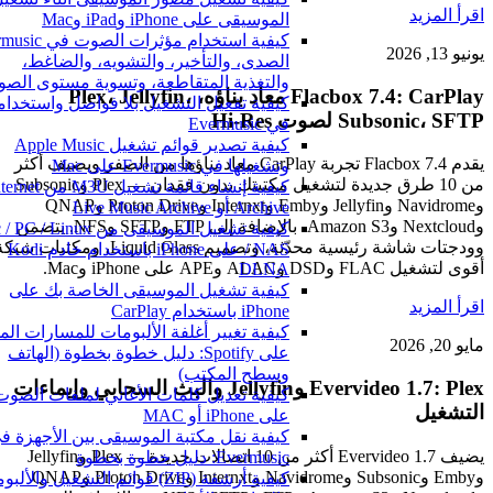
اقرأ المزيد
الموسيقى على iPhone وiPad وMac
يونيو 13, 2026
الصدى، والتأخير، والتشويه، والضاغط،
والتغذية المتقاطعة، وتسوية مستوى الصو
Flacbox 7.4: CarPlay معاد بناؤه، Plex، Jellyfin،
كيفية تفعيل التشغيل بلا فواصل واستخدامه
Subsonic، SFTP لصوت Hi-Res
في Evermusic
كيفية تصدير قوائم تشغيل Apple Music
يقدم Flacbox 7.4 تجربة CarPlay معاد بناؤها من الصفر ويضيف أكثر
وتشغيلها في Evermusic على Mac
من 10 طرق جديدة لتشغيل مكتبتك بدون فقدان — Plex وSubsonic
كيفية إنشاء قائمة تشغيل M3U من ernet
وNavidrome وJellyfin وEmby وInternxt وProton Drive وQNAP
Archive أو Live Music Archive
وNextcloud وAmazon S3، بالإضافة إلى FTP وSFTP وNFS. يتضمن
كيفية تشغيل الموسيقى من PC / Linux
وودجتات شاشة رئيسية محدّثة، وتصميم Liquid Glass، ومكتبات شبكة
/ NAS على iPhone باستخدام خادم Kodi
أقوى لتشغيل FLAC وDSD وALAC وAPE على iPhone وMac.
DLNA
كيفية تشغيل الموسيقى الخاصة بك على
اقرأ المزيد
iPhone باستخدام CarPlay
كيفية تغيير أغلفة الألبومات للمسارات المح
مايو 20, 2026
على Spotify: دليل خطوة بخطوة (الهاتف
وسطح المكتب)
Evervideo 1.7: Plex وJellyfin والبث السحابي وإيماءات
كيفية تعديل كلمات الأغاني لملفات الصوت
التشغيل
على iPhone أو MAC
كيفية نقل مكتبة الموسيقى بين الأجهزة في
يضيف Evervideo 1.7 أكثر من 10 اتصالات جديدة — Plex وJellyfin
Evermusic: دليل خطوة بخطوة
وEmby وSubsonic وNavidrome وInternxt وProton Drive وQNAP
كيفية أرشفة (ZIP) قوائم التشغيل والألبو