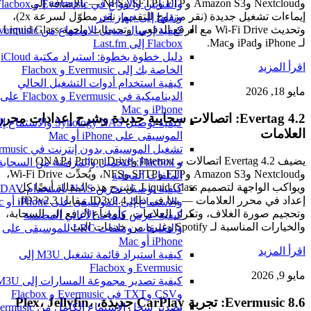
وNextcloud وAmazon S3 وFTP وSFTP وNFS — بالإضافة إلى
والفنانين والأنواع في Evermusic و Flacbox
إيماءات تشغيل جديدة (نقر مزدوج للتقديم، نقر مطوّل لسرعة 2x)،
ونقلها إلى جهاز آخر
وتحديث Wi-Fi Drive مع الرفع الدفعي، وتحديثات واجهة Liquid Glass
لـ iPhone وiPad وMac.
Flacbox إلى Last.fm
دليل خطوة بخطوة: استيراد مكتبة iCloud
اقرأ المزيد
الخاصة بك إلى Evermusic و Flacbox
كيفية استخدام أدوات التشغيل الحالي
مايو 18, 2026
الديناميكية في Evermusic و Flacbox على
iPhone و Mac
Evertag 4.2: اتصالات سحابية جديدة وشرح إعدادات محرر
كيفية توصيل Synology NAS والاستماع إ
العلامات
الموسيقى على iPhone أو Mac
تشغيل الموسيقى بدون إنترنت ف
يضيف Evertag 4.2 اتصالات بـ Internxt وProton Drive وQNAP
و Flacbox: التحميل والمزامنة من السحابة
وNextcloud وAmazon S3 وFTP وSFTP وNFS، ويُحدِّث Wi-Fi Drive،
الملفات المحلية
ويواكب الواجهة لتصميم Liquid Glass. تشرح هذه المقالة أيضًا كل
كيفية توصيل تخزين NAS باس
إعداد في محرر العلامات — بما في ذلك ID3v2.4 مقابل ID3v2.3،
والاستماع إلى الموسيقى على iPhone أو Mac
وتحجيم صورة الغلاف، وتكرار العلامات، وأوضاع الرفع إلى السحابة،
كيفية عرض كلمات الأغاني المضمنة
والخيارات المناسبة لـ Spotify وغيره من خدمات البث.
والتعليقات وملفات LRC للموسيقى على
iPhone أو Mac
اقرأ المزيد
كيفية استيراد قائمة تشغيل M3U إلى
Evermusic و Flacbox
مايو 9, 2026
كيفية تصدير مجموعة المسارات إلى M3U
وCSV وTXT في Evermusic و Flacbox
Evermusic 8.6: تجربة CarPlay جديدة، Plex، Jellyfin،