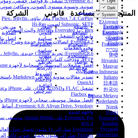
Evermusic 8.7: تشغيل بلا فواصل حقيقي، ومؤثر
Light
Čeština
صوتية، وتسوية مستوى الصوت، ومكافئ صوتي مُ
Dark
Dansk
المنتجات
المساعدة
قانوني
الشركة
تصميمه
System
Deutsch
Flacbox 7.4: CarPlay معاد بناؤه، Plex، Jellyfin،
Ελληνικά
Subsonic، SFTP لصوت Hi-Res
Evervideo
الأسئلة
إشعار
من نحن
English
Evervideo 1.7: Plex وJellyfin والبث السحابي
Evermusic
الشائعة
قانوني
المدونة
Español
وإيماءات التشغيل
Evertag
كيفية
سياسة
اتصل بنا
Suomi
Evertag 4.2: اتصالات سحابية جديدة وشرح إعداد
Flacbox
Français
الاستخدام
الخصوصية
محرر العلامات
עברית
دليل
سياسة
Evermusic 8.6: تجربة CarPlay جديدة، lyfin
हिन्दी
المستخدم
ملفات
SFTP، وودجت كلمات الأغاني
Hrvatski
تواصل
تعريف
أفضل مشغلات الموسيقى السحابية لأج
Magyar
مع الدعم
الارتباط
في 2026
Bahasa Indonesia
الشروط
تصدير مقالات مدونة Wix إلى Markdown
Italiano
والأحكام
OpenAI
日本語
اتفاقية
تشغيل FLAC وDSD بلا فقدان على hone
한국어
الترخيص
مع Flacbox
Bahasa Melayu
أفضل مشغل موسيقى سحابي لأجهزة iPhone وiPad
Nederlands
Evermusic 6.8: Aliyun Drive، Synology، أنماط
Norsk
واجهة جديدة
Polski
Evermusic Pro على Setapp Mobile: موسي
Português
Română
لـ iOS
Русский
Evermusic يصل إلى 11 مليون تحميل حول العالم
Slovenčina
Flacbox يصل إلى مليون تحميل: صوت عالي الدقة