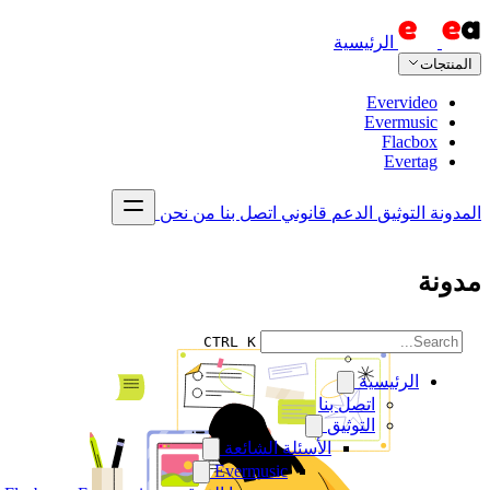
الرئيسية
المنتجات
Evervideo
Evermusic
Flacbox
Evertag
المدونة
التوثيق
الدعم
قانوني
اتصل بنا
من نحن
مدونة
CTRL K
الرئيسية
اتصل بنا
التوثيق
الأسئلة الشائعة
Evermusic