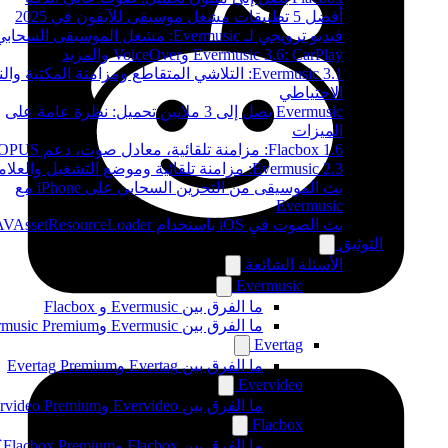
أفضل 5 تطبيقات مشغل موسيقى للآيفون في 2025
فيديو ترويجي لـ Evermusic: مشغل الموسيقى السحابي
Evermusic 3.6: CarPlay وVoiceOver والمزيد
Evermusic 3.1: التلاشي المتقاطع ومزامنة المكتبة وال
الاحتياطي
Evermusic يصل إلى 3 ملايين تحميل: نظرة عامة على
الميزات
Flacbox 1.6: مزامنة تلقائية، معادل صوت، دعم OPUS
Evermusic 2.3: مزامنة تلقائية وموضع التشغيل والعلامات
بث الموسيقى من التخزين السحابي على iPhone مع
Evermusic
بث الصوت في iOS باستخدام AVAssetResourceLoader
التوثيق
الأسئلة الشائعة
Evermusic
ما الفرق بين Evermusic و Flacbox
ما الفرق بين Evermusic وEvermusic Premium
Evertag
ما الفرق بين Evertag وEvertag Premium
Evervideo
ما الفرق بين Evervideo وEvervideo Premium؟
Flacbox
ما الفرق بين Flacbox وFlacbox Premium؟