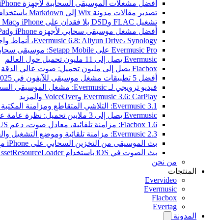
أفضل مشغلات الموسيقى السحابية لأجهزة iPhone في 2026
تصدير مقالات مدونة Wix إلى Markdown باستخدام OpenAI
تشغيل FLAC وDSD بلا فقدان على iPhone وMac مع Flacbox
أفضل مشغل موسيقى سحابي لأجهزة iPhone وiPad
Evermusic 6.8: Aliyun Drive، Synology، أنماط واجهة جديدة
Evermusic Pro على Setapp Mobile: موسيقى سحابية لـ iOS
Evermusic يصل إلى 11 مليون تحميل حول العالم
Flacbox يصل إلى مليون تحميل: صوت عالي الدقة
أفضل 5 تطبيقات مشغل موسيقى للآيفون في 2025
فيديو ترويجي لـ Evermusic: مشغل الموسيقى السحابي
Evermusic 3.6: CarPlay وVoiceOver والمزيد
Evermusic 3.1: التلاشي المتقاطع ومزامنة المكتبة والنسخ الاحتياطي
Evermusic يصل إلى 3 ملايين تحميل: نظرة عامة على الميزات
Flacbox 1.6: مزامنة تلقائية، معادل صوت، دعم OPUS
Evermusic 2.3: مزامنة تلقائية وموضع التشغيل والعلامات
بث الموسيقى من التخزين السحابي على iPhone مع Evermusic
بث الصوت في iOS باستخدام AVAssetResourceLoader
من نحن
المنتجات
Evervideo
Evermusic
Flacbox
Evertag
المدونة