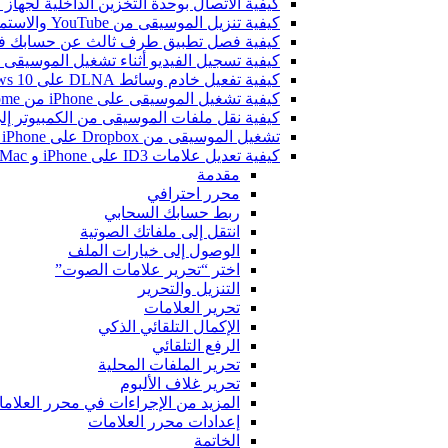
كيفية الاتصال بوحدة التخزين الداخلية لجهاز Bluesound VAULT من Evermusic وFlacbox وEvertag
كيفية تنزيل الموسيقى من YouTube والاستماع إلى الموسيقى بدون اتصال على iPhone
كيفية فصل تطبيق طرف ثالث عن حسابك في ogle
كيفية تسجيل الفيديو أثناء تشغيل الموسيقى على e
كيفية تفعيل خادم وسائط DLNA على Windows 10 وتشغيل الموسيقى على iPhone
كيفية تشغيل الموسيقى على iPhone من WD My Cloud Home
كيفية نقل ملفات الموسيقى من الكمبيوتر إلى iPhone بدون iTunes باستخدام -Drive
تشغيل الموسيقى من Dropbox على iPhone عندما تكون غير متصل بالإنترنت
كيفية تعديل علامات ID3 على iPhone و Mac
مقدمة
محرر احترافي
ربط حسابك السحابي
انتقل إلى ملفاتك الصوتية
الوصول إلى خيارات الملف
اختر “تحرير علامات الصوت”
التنزيل والتحرير
تحرير العلامات
الإكمال التلقائي الذكي
الرفع التلقائي
تحرير الملفات المحلية
تحرير غلاف الألبوم
المزيد من الإجراءات في محرر العلام
إعدادات محرر العلامات
الخاتمة