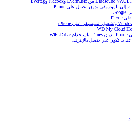
Go
iPhon
WiFi
ات