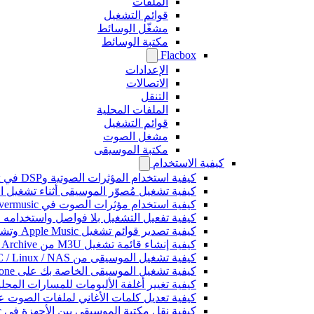
الملفات
قوائم التشغيل
مشغّل الوسائط
مكتبة الوسائط
Flacbox
الإعدادات
الاتصالات
التنقل
الملفات المحلية
قوائم التشغيل
مشغل الصوت
مكتبة الموسيقى
كيفية الاستخدام
كيفية استخدام المؤثرات الصوتية وDSP في Flacbox: الضاغط، Freeverb، Crossfeed، Echo، تسوية مستوى الصوت، والمزيد
كيفية تشغيل مُصوّر الموسيقى أثناء تشغيل الموسيقى على 
كيفية استخدام مؤثرات الصوت في Evermusic: الصدى، والتأخير، والتشويه، والضاغط، والتغذية المتقاطعة، وتسوية مستوى الصوت
كيفية تفعيل التشغيل بلا فواصل واستخدامه في music
كيفية تصدير قوائم تشغيل Apple Music وتشغيلها في Evermusic على Mac
كيفية إنشاء قائمة تشغيل M3U من Internet Archive أو Live Music Archive
كيفية تشغيل الموسيقى من Mac / PC / Linux / NAS على iPhone باستخدام خادم Kodi DLNA
كيفية تشغيل الموسيقى الخاصة بك على iPhone باستخدام CarPlay
كيفية تغيير أغلفة الألبومات للمسارات المحلية على Spotify: دليل خطوة بخطوة (الهاتف
كيفية تعديل كلمات الأغاني لملفات الصوت على iPhone أو
كيفية نقل مكتبة الموسيقى بين الأجهزة في Evermusic: دليل خطوة بخطوة