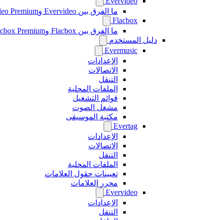
Evervideo
ما الفرق بين Evervideo وEvervideo Premium؟
Flacbox
ما الفرق بين Flacbox وFlacbox Premium؟
دليل المستخدم
Evermusic
الإعدادات
الاتصالات
التنقل
الملفات المحلية
قوائم التشغيل
مشغل الصوت
مكتبة الموسيقى
Evertag
الإعدادات
الاتصالات
التنقل
الملفات المحلية
تعيينات حقول العلامات
محرر العلامات
Evervideo
الإعدادات
التنقل