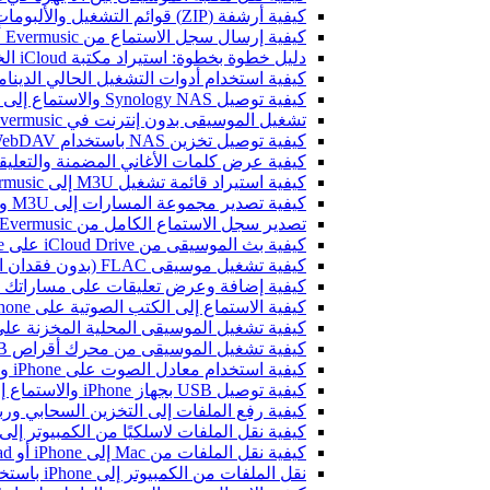
كيفية أرشفة (ZIP) قوائم التشغيل والألبومات والفنانين والأنواع في Evermusic و Flacbox ونقلها إلى جهاز آخر
كيفية إرسال سجل الاستماع من Evermusic أو Flacbox إلى Last.fm
دليل خطوة بخطوة: استيراد مكتبة iCloud الخاصة بك إلى Evermusic و Flacbox
كيفية استخدام أدوات التشغيل الحالي الديناميكية في Evermusic و Flacbox عل
كيفية توصيل Synology NAS والاستماع إلى الموسيقى على iPhone أو Mac
تشغيل الموسيقى بدون إنترنت في Evermusic و Flacbox: التحميل والمزامنة من السحابة إلى الملفات المحلية
كيفية توصيل تخزين NAS باستخدام WebDAV والاستماع إلى الموسيقى على iPhone أو Mac
كيفية عرض كلمات الأغاني المضمنة والتعليقات وملفات LRC للموسيقى 
كيفية استيراد قائمة تشغيل M3U إلى Evermusic و Flacbox
كيفية تصدير مجموعة المسارات إلى M3U وCSV وTXT في Evermusic و Flacbox
تصدير سجل الاستماع الكامل من Evermusic و Flacbox إلى Last.fm
كيفية بث الموسيقى من iCloud Drive على iPhone أو Mac
كيفية تشغيل موسيقى FLAC (بدون فقدان الجودة) على iPhone
كيفية إضافة وعرض تعليقات على مساراتك الصوتية على iPhone وiPad وMac باستخد
كيفية الاستماع إلى الكتب الصوتية على iPhone وiPad وMac باستخدام Evermusic
كيفية تشغيل الموسيقى المحلية المخزنة على iPhone أو c
كيفية تشغيل الموسيقى من محرك أقراص USB على iPhone باستخدام Evermusic و iXpand من SanDisk
كيفية استخدام معادل الصوت على iPhone وiPad وMac مع Evermusic وFlacbox
كيفية توصيل USB بجهاز iPhone والاستماع إلى الموسيقى أو إدارة الملفات الموجودة عليه
كيفية رفع الملفات إلى التخزين السحابي وربطها بـ Evermusic أو Flacbox 
كيفية نقل الملفات لاسلكيًا من الكمبيوتر إلى iPhone باستخدام i-Fi Drive
كيفية نقل الملفات من Mac إلى iPhone أو iPad باستخدام Finder
نقل الملفات من الكمبيوتر إلى iPhone باستخدام بروتوكول SMB