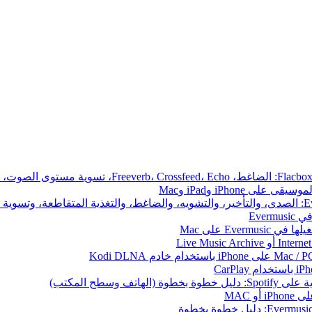
iPhone وiPad وMac
Ever
 وسطح المكتب)
 MAC