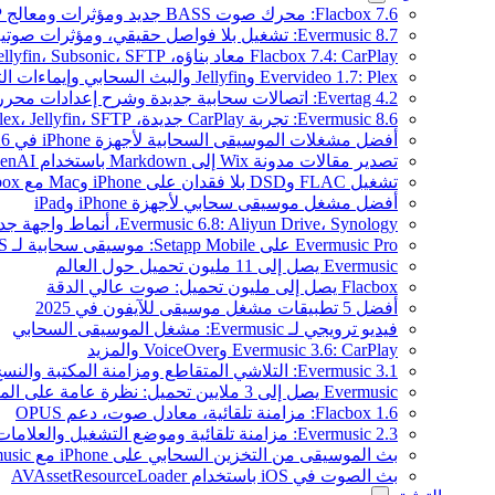
Flacbox 7.6: محرك صوت BASS جديد ومؤثرات ومعالج DSP ومصوّر موسيقي حي
Evermusic 8.7: تشغيل بلا فواصل حقيقي، ومؤثرات صوتية، وتسوية مستوى الصوت، ومكافئ صوتي مُعاد تصميمه
Flacbox 7.4: CarPlay معاد بناؤه، Plex، Jellyfin، Subsonic، SFTP لصوت Hi-Res
Evervideo 1.7: Plex وJellyfin والبث السحابي وإيماءات التشغيل
Evertag 4.2: اتصالات سحابية جديدة وشرح إعدادات محرر العلامات
Evermusic 8.6: تجربة CarPlay جديدة، Plex، Jellyfin، SFTP، وودجت كلمات الأغاني
أفضل مشغلات الموسيقى السحابية لأجهزة iPhone في 2026
تصدير مقالات مدونة Wix إلى Markdown باستخدام OpenAI
تشغيل FLAC وDSD بلا فقدان على iPhone وMac مع Flacbox
أفضل مشغل موسيقى سحابي لأجهزة iPhone وiPad
Evermusic 6.8: Aliyun Drive، Synology، أنماط واجهة جديدة
Evermusic Pro على Setapp Mobile: موسيقى سحابية لـ iOS
Evermusic يصل إلى 11 مليون تحميل حول العالم
Flacbox يصل إلى مليون تحميل: صوت عالي الدقة
أفضل 5 تطبيقات مشغل موسيقى للآيفون في 2025
فيديو ترويجي لـ Evermusic: مشغل الموسيقى السحابي
Evermusic 3.6: CarPlay وVoiceOver والمزيد
Evermusic 3.1: التلاشي المتقاطع ومزامنة المكتبة والنسخ الاحتياطي
Evermusic يصل إلى 3 ملايين تحميل: نظرة عامة على الميزات
Flacbox 1.6: مزامنة تلقائية، معادل صوت، دعم OPUS
Evermusic 2.3: مزامنة تلقائية وموضع التشغيل والعلامات
بث الموسيقى من التخزين السحابي على iPhone مع Evermusic
بث الصوت في iOS باستخدام AVAssetResourceLoader