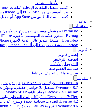
الأسئلة الشائعة
كيفية تشغيل الملفات المحلية (ملفات iTunes) على iPhone
بث الموسيقى من Mac أو PC إلى iPhone باستخدام SMB
كيفية تثبيت التطبيق من App Store أو تفعيل الشراء داخل التطبيق باستخدام رمز استرداد ترويجي
الدعم
المنتجات
Evermusic - مشغل موسيقى بدون إنترنت لأيفون وماك
Evertag - محرر علامات الموسيقى لأجهزة iPhone و Mac
Evervideo - مشغل فيديو عالي الدقة لأجهزة iPhone وMac
Flacbox - مشغل صوت عالي الدقة لـ iPhone و Mac
قانوني
إشعار قانوني
اتفاقية الترخيص
الشروط والأحكام
سياسة الخصوصية
سياسة ملفات تعريف الارتباط
مدونة
Flacbox 7.6: محرك صوت BASS جديد ومؤثرات ومعالج DSP ومصوّر موسيقي حي
Evermusic 8.7: تشغيل بلا فواصل حقيقي، ومؤثرات صوتية، وتسوية مستوى الصوت، ومكافئ صوتي مُعاد تصميمه
Flacbox 7.4: CarPlay معاد بناؤه، Plex، Jellyfin، Subsonic، SFTP لصوت Hi-Res
Evervideo 1.7: Plex وJellyfin والبث السحابي وإيماءات التشغيل
Evertag 4.2: اتصالات سحابية جديدة وشرح إعدادات محرر العلامات
Evermusic 8.6: تجربة CarPlay جديدة، Plex، Jellyfin، SFTP، وودجت كلمات الأغاني