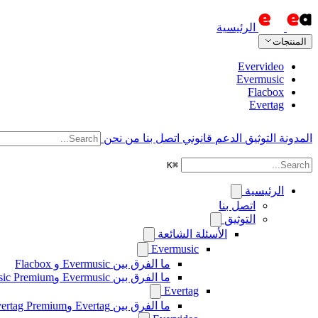
الرئيسية
المنتجات
Evervideo
Evermusic
Flacbox
Evertag
المدونة
التوثيق
الدعم
قانوني
اتصل بنا
من نحن
K
⌘
الرئيسية
اتصل بنا
التوثيق
الأسئلة الشائعة
Evermusic
ما الفرق بين Evermusic و Flacbox
ما الفرق بين Evermusic وEvermusic Premium
Evertag
ما الفرق بين Evertag وEvertag Premium