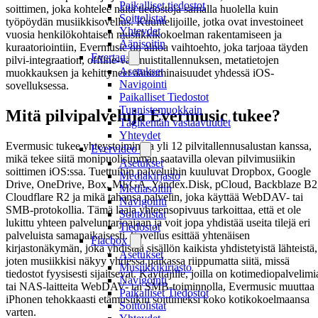
Paikalliset tiedostot
soittimen, joka kohtelee näitä tiedostoja samalla huolella kuin
Soittolistat
työpöydän musiikkisovellus. Kuuntelijoille, jotka ovat investoineet
Yhteydet
vuosia henkilökohtaisen musiikkikokoelman rakentamiseen ja
Äänisoitin
kuraatoriointiin, Evermusic on ainoa vaihtoehto, joka tarjoaa täyden
Evertag
pilvi-integraation, offline-välimuistitallennuksen, metatietojen
Asetukset
muokkauksen ja kehittyneet ääniominaisuudet yhdessä iOS-
Navigointi
sovelluksessa.
Paikalliset Tiedostot
Tunnistemuokkain
Mitä pilvipalveluja Evermusic tukee?
Tägikentän vastaavuudet
Yhteydet
Evermusic tukee yhteystoimintoa yli 12 pilvitallennusalustan kanssa,
Evervideo
mikä tekee siitä monipuolisimman saatavilla olevan pilvimusiikin
Asetukset
soittimen iOS:ssa. Tuettuihin palveluihin kuuluvat Dropbox, Google
Mediakirjasto
Drive, OneDrive, Box, MEGA, Yandex.Disk, pCloud, Backblaze B2
Mediasoitin
Cloudflare R2 ja mikä tahansa palvelin, joka käyttää WebDAV- tai
Navigointi
SMB-protokollia. Tämä laaja yhteensopivuus tarkoittaa, että et ole
Soittolistat
lukittu yhteen palveluntarjoajaan ja voit jopa yhdistää useita tilejä eri
Tiedostot
palveluista samanaikaisesti. Sovellus esittää yhtenäisen
Flacbox
kirjastonäkymän, joka yhdistää sisällön kaikista yhdistetyistä lähteistä,
Asetukset
joten musiikkisi näkyy yhdessä paikassa riippumatta siitä, missä
Musiikkikirjasto
tiedostot fyysisesti sijaitsevat. Käyttäjille, joilla on kotimediopalvelimi
Navigointi
tai NAS-laitteita WebDAV- tai SMB-toiminnolla, Evermusic muuttaa
Paikalliset Tiedostot
iPhonen tehokkaasti etämusiikin soittimeksi koko kotikokoelmaansa
Soittolistat
varten.