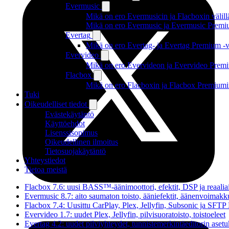
Evermusic
Mikä on ero Evermusicin ja Flacboxin välill
Mikä on ero Evermusic ja Evermusic Premiu
Evertag
Mikä on ero Evertag- ja Evertag Premium -ve
Evervideo
Mikä on ero Evervideon ja Evervideo Premiu
Flacbox
Mikä on ero Flacboxin ja Flacbox Premiumin
Tuki
Oikeudelliset tiedot
Evästekäytäntö
Käyttöehdot
Lisenssisopimus
Oikeudellinen ilmoitus
Tietosuojakäytäntö
Yhteystiedot
Tietoa meistä
Flacbox 7.6: uusi BASS™-äänimoottori, efektit, DSP ja reaaliai
Evermusic 8.7: aito saumaton toisto, ääniefektit, äänenvoimakku
Flacbox 7.4: Uusittu CarPlay, Plex, Jellyfin, Subsonic ja SFTP
Evervideo 1.7: uudet Plex, Jellyfin, pilvisuoratoisto, toistoeleet
Evertag 4.2: uudet pilviyhteydet, tunnistemerkintäeditorin asetuk