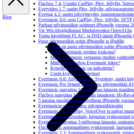
Flacbox 7.4: Uusittu CarPlay, Plex, Jellyfin, Subs
Evervideo 1.7: uudet Plex, Jellyfin, pilvisuoratoisto
Evertag 4.2: uudet pilviyhteydet, tunnistemerkintäed
Blog
Evermusic 8.6: uusi CarPlay, Plex, Jellyfin, SFTP 
Parhaat pilvimusiikin soittimet iPhonelle vuonna 
Vie Wix-blogijulkaisut Markdowniksi OpenAI:lla
Toista häviötöntä FLAC- ja DSD-ääntä iPhonella j
Paras pilvimusiikin soitin iPhonelle ja iPadille
Mikä on paras pilvimusiikin soitin iPhonelle
Miksi Evermusic erottuu joukosta?
Miten Evermusic vertautuu muihin vaihtoeht
Mitä pilvipalveluja Evermusic tukee?
Kenelle Evermusic on tarkoitettu?
Usein kysytyt kysymykset
Evermusic 6.8: Aliyun Drive, Synology, uudet käytt
Evermusic Pro Setapp Mobilessa: pilvimusiikki iOS
Evermusic saavuttaa 11 miljoonaa latausta maailma
Flacbox saavuttaa 1 miljoonan latauksen: Hi-Res-ä
5 parasta musiikkisoitinsovellusta iPhonelle vuon
Evermusicin promovideo: pilvimusiikkisoitin
Evermusic 3.6: CarPlay, VoiceOver ja paljon muut
Evermusic 3.1: Crossfade, kirjaston synkronointi 
Evermusic saavuttaa 3 miljoonaa latausta: ominais
Flacbox 1.6: automaattinen synkronointi, taajuusk
Evermusic 2.3: Automaattinen synkronointi, toistosij