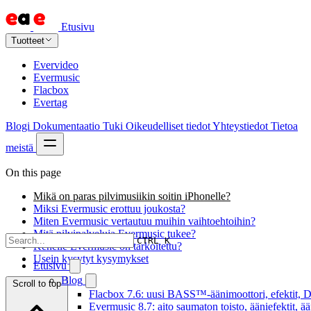
Etusivu
Tuotteet
Evervideo
Evermusic
Flacbox
Evertag
Blogi
Dokumentaatio
Tuki
Oikeudelliset tiedot
Yhteystiedot
Tietoa
meistä
On this page
Mikä on paras pilvimusiikin soitin iPhonelle?
Miksi Evermusic erottuu joukosta?
Miten Evermusic vertautuu muihin vaihtoehtoihin?
Mitä pilvipalveluja Evermusic tukee?
CTRL K
Kenelle Evermusic on tarkoitettu?
Usein kysytyt kysymykset
Etusivu
Blog
Scroll to top
Flacbox 7.6: uusi BASS™-äänimoottori, efektit, DS
Evermusic 8.7: aito saumaton toisto, ääniefektit, 