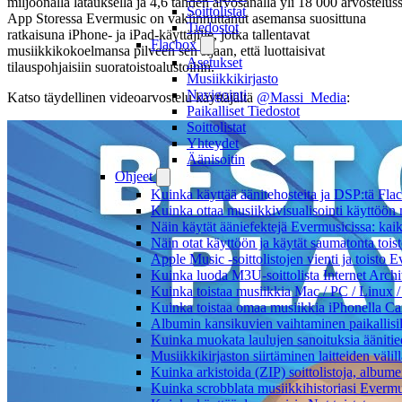
miljoonalla latauksella ja 4,6 tähden arvosanalla yli 18 000 arvostelus
Soittolistat
App Storessa Evermusic on vakiinnuttanut asemansa suosittuna
Tiedostot
ratkaisuna iPhone- ja iPad-käyttäjille, jotka tallentavat
Flacbox
musiikkikokoelmansa pilveen sen sijaan, että luottaisivat
Asetukset
tilauspohjaisiin suoratoistoalustoihin.
Musiikkikirjasto
Navigointi
Katso täydellinen videoarvostelu käyttäjältä
@Massi_Media
:
Paikalliset Tiedostot
Soittolistat
Yhteydet
Äänisoitin
Ohjeet
Kuinka käyttää äänitehosteita ja DSP:tä Fla
Kuinka ottaa musiikkivisualisointi käyttöön m
Näin käytät ääniefektejä Evermusicissa: kai
Näin otat käyttöön ja käytät saumatonta tois
Apple Music -soittolistojen vienti ja toisto 
Kuinka luoda M3U-soittolista Internet Archi
Kuinka toistaa musiikkia Mac / PC / Linux 
Kuinka toistaa omaa musiikkia iPhonella Ca
Albumin kansikuvien vaihtaminen paikallisille
Kuinka muokata laulujen sanoituksia äänitie
Musiikkikirjaston siirtäminen laitteiden väli
Kuinka arkistoida (ZIP) soittolistoja, albumei
Kuinka scrobblata musiikkihistoriasi Evermus