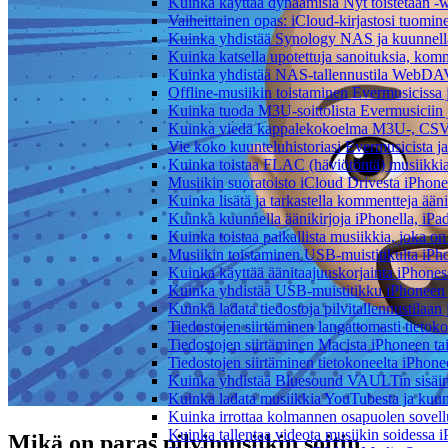
Kuinka käyttää dynaamisia Nyt toistetaan -w
Vaiheittainen opas: iCloud-kirjastosi tuomi
Kuinka yhdistää Synology NAS ja kuunnella 
Kuinka katsella upotettuja sanoituksia, komm
Kuinka yhdistää NAS-tallennustila WebDAV:n
Offline-musiikin toistaminen Evermusicissa ja
Kuinka tuoda M3U-soittolista Evermusiciin 
Kuinka viedä kappalekokoelma M3U-, CSV-
Vie koko kuunteluhistoriasi Evermusicista ja
Kuinka toistaa FLAC (häviötöntä) musiikkia
Musiikin suoratoisto iCloud Drivesta iPhonel
Kuinka lisätä ja tarkastella kommentteja ään
Kuinka kuunnella äänikirjoja iPhonella, iPad
Kuinka toistaa paikallista musiikkia, joka on 
Musiikin toistaminen USB-muistitikulta iPh
Kuinka käyttää äänitaajuuskorjainta iPhoness
Kuinka yhdistää USB-muistitikku iPhoneen ja 
Kuinka ladata tiedostoja pilvitallennustilaa
Tiedostojen siirtäminen langattomasti tieto
Tiedostojen siirtäminen Macista iPhoneen tai
Tiedostojen siirtäminen tietokoneelta iPhon
Kuinka yhdistää Bluesound VAULTin sisäinen
Kuinka ladata musiikkia YouTubesta ja kuunn
Kuinka irrottaa kolmannen osapuolen sovellu
Kuinka tallentaa videota musiikin soidessa i
Mikä on paras pilvimusiikin soitin