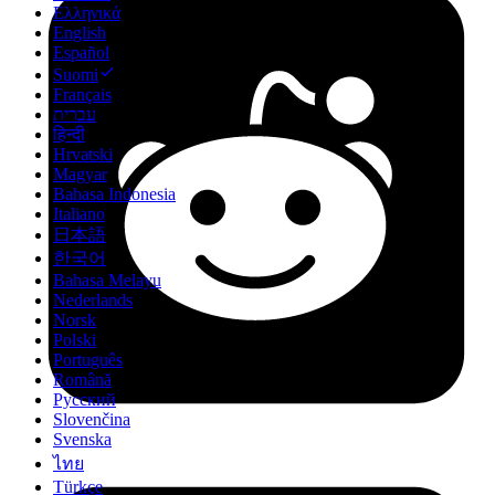
Ελληνικά
English
Español
Suomi
Français
עברית
हिन्दी
Hrvatski
Magyar
Bahasa Indonesia
Italiano
日本語
한국어
Bahasa Melayu
Nederlands
Norsk
Polski
Português
Română
Русский
Slovenčina
Svenska
ไทย
Türkçe