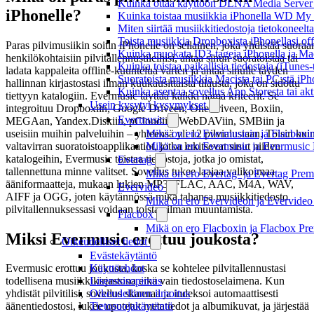
Kuinka ottaa käyttöön DLNA Media Server W
iPhonelle?
Kuinka toistaa musiikkia iPhonella WD M
Miten siirtää musiikkitiedostoja tietokonee
Toista musiikkia Dropboxista iPhonellasi offl
Paras pilvimusiikin soitin iPhonelle on sellainen, joka yhdistää suoraa
Kuinka muokata ID3-tageja iPhonella ja Mac
henkilökohtaisiin pilvitallennustileihisi, antaa sinun suoratoistaa tai
Kuinka toistaa paikallisia tiedostoja (iTunes
ladata kappaleita offline-kuuntelua varten ja antaa sinulle täyden
Suoratoista musiikkia Macista tai PC:stä i
hallinnan kirjastostasi ilman kuukausittaista tilausta, joka on sidottu
Kuinka asentaa sovellus App Storesta tai akt
tiettyyn katalogiin. Evermusic täyttää kaikki nämä kriteerit. Se
Usein kysytyt kysymykset
integroituu Dropboxiin, Google Driveen, OneDriveen, Boxiin,
Evermusic
MEGAan, Yandex.Diskiin, pCloudiin, WebDAViin, SMBiin ja
useisiin muihin palveluihin – yhteensä yli 12 pilvialustaan. Toisin kui
Mikä on ero Evermusicin ja Flacboxin 
valtavirran suoratoistoapplikaatiot, jotka lukitsevat sinut niiden
Mikä on ero Evermusic ja Evermusic 
katalogeihin, Evermusic toistaa tiedostoja, jotka jo omistat,
Evertag
tallennettuna minne valitset. Sovellus tukee laajaa valikoimaa
Mikä on ero Evertag- ja Evertag Premi
ääniformaatteja, mukaan lukien MP3, FLAC, AAC, M4A, WAV,
Evervideo
AIFF ja OGG, joten käytännössä mikä tahansa musiikkitiedosto
Mikä on ero Evervideon ja Evervideo 
pilvitallennuksessasi voidaan toistaa ilman muuntamista.
Flacbox
Mikä on ero Flacboxin ja Flacbox Pre
Miksi Evermusic erottuu joukosta?
Oikeudelliset tiedot
Evästekäytäntö
Käyttöehdot
Evermusic erottuu joukosta, koska se kohtelee pilvitallennustasi
Lisenssisopimus
todellisena musiikkikirjastona eikä vain tiedostoselaimena. Kun
Oikeudellinen ilmoitus
yhdistät pilvitilisi, sovellus skannaa ja indeksoi automaattisesti
Tietosuojakäytäntö
äänentiedostosi, lukee upotetut metatiedot ja albumikuvat, ja järjestää