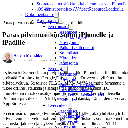
Suoratoista musiikkia pilvitallennuksesta iPhonell
iOS-äänisuoratoisto AVAssetResourceLoaderilla
Dokumentaatio
Käyttöopas
Paras pilvimusiikin soitin iPhonelle ja iPadille
Evermusic
Asetukset
Paras pilvimusiikin soitin iPhonelle ja
Musiikkikirjasto
iPadille
Navigointi
Paikalliset tiedostot
Soittolistat
Artem Meleshko
Yhteydet
Founder & Engineer at Everappz
Äänisoitin
Evertag
Lyhyesti:
Evermusic on pilvimusiikin soitin iPhonelle ja iPadille, jok
Asetukset
yhdistää Dropboxiin, Google Driveen, OneDriveen ja yli 9 muuhun
Navigointi
pilvipalveluun. Se toistaa FLAC-, MP3-, WAV- ja muita formaatteja,
Paikalliset Tiedostot
tukee offline-latauksia ja sisältää taajuuskorjaimen sekä ID3-
Tunnistemuokkain
tunnisteiden muokkausohjelman. Ilmainen lataus kertaluonteisella
Tägikentän vastaavuudet
Premium-päivityksellä. Yli 11 miljoonaa latausta, 4,6 tähden arvosana
Yhteydet
App Storessa.
Evervideo
Asetukset
Evermusic
on paras pilvimusiikin soitin iOS:lle, joka yhdistää yli 12
Mediakirjasto
pilvitallennuspalvelun natiivin tuen offline-toistoon, sisäänrakennettu
Mediasoitin
taajuuskorjaimeen ja täyteen musiikkikirjaston hallintaan. Yli 11
Navigointi