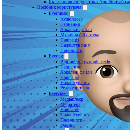
Як встановити додаток з App Store або
Посібник користувача
Evermusic
Аудіоплеєр
З'єднання
Локальні файли
Музична бібліотека
Навігація
Налаштування
Плейлисти
Evertag
Відповідність полів тегів
З'єднання
Локальні файли
Навігація
Налаштування
Редактор тегів
Evervideo
Медіаплеєр
Медіатека
Навігація
Налаштування
Плейлисти
Файли