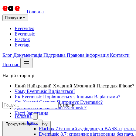
Головна
Продукти
Evervideo
Evermusic
Flacbox
Evertag
Блог
Документація
Підтримка
Правова інформація
Контакти
Про нас
На цій сторінці
Який Найкращий Хмарний Музичний Плеєр для iPhone?
Чому Evermusic Виділяється?
Як Evermusic Порівнюється з Іншими Варіантами?
Які Хмарні Сервіси Підтримує Evermusic?
CTRL K
Для Кого Призначений Evermusic?
Часті Запитання
Головна
Блог
Прокрутити до початку
Flacbox 7.6: новий аудіодвигун BASS, ефекти,
Evermusic 8.7: справжнє відтворення без пауз,