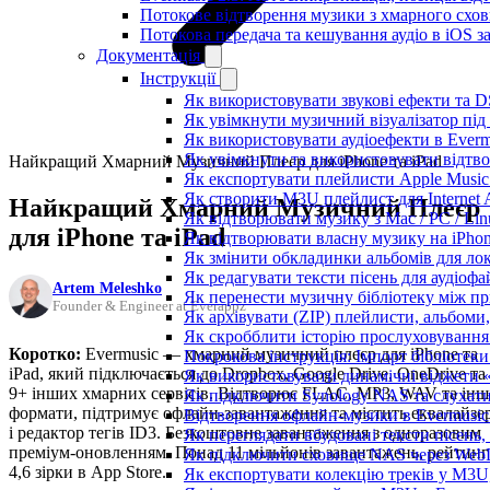
Потокове відтворення музики з хмарного схов
Потокова передача та кешування аудіо в iOS 
Документація
Інструкції
Як використовувати звукові ефекти та DSP
Як увімкнути музичний візуалізатор під 
Як використовувати аудіоефекти в Evermu
Як увімкнути та використовувати відтво
Найкращий Хмарний Музичний Плеєр для iPhone та iPad
Як експортувати плейлисти Apple Music 
Як створити M3U плейлист для Internet A
Найкращий Хмарний Музичний Плеєр
Як відтворювати музику з Mac / PC / Li
для iPhone та iPad
Як відтворювати власну музику на iPho
Як змінити обкладинки альбомів для лока
Як редагувати тексти пісень для аудіоф
Artem Meleshko
Як перенести музичну бібліотеку між пр
Founder & Engineer at Everappz
Як архівувати (ZIP) плейлисти, альбоми,
Як скробблити історію прослуховування з
Коротко:
Evermusic — хмарний музичний плеєр для iPhone та
Покрокова інструкція: Імпорт бібліотеки 
iPad, який підключається до Dropbox, Google Drive, OneDrive та
Як використовувати динамічні віджети «З
9+ інших хмарних сервісів. Відтворює FLAC, MP3, WAV та інш
Як підключити Synology NAS та слухати
формати, підтримує офлайн-завантаження та містить еквалайзе
Відтворення офлайн-музики в Evermusic 
і редактор тегів ID3. Безкоштовне завантаження з одноразовим
Як переглядати вбудовані тексти пісень
преміум-оновленням. Понад 11 мільйонів завантажень, рейтинг
Як підключити сховище NAS через WebD
4,6 зірки в App Store.
Як експортувати колекцію треків у M3U,