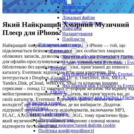
Flacbox
Аудіоплеєр
З'єднання
Локальні файли
Музична бібліотека
Який Найкращий Хмарний Музичний
Навігація
Плеєр для iPhone?
Налаштування
Плейлисти
Поширені запитання
Найкращий хмарний музичний плеєр для iPhone — той, що
підключається безпосередньо до ваших особистих хмарних
Evermusic
облікових записів, дозволяє стримити або завантажувати треки
Яка різниця між Evermusic і Flacbo
для офлайн-прослуховування та дає повний контроль над
В чому різниця між Evermusic і Ev
бібліотекою без щомісячної підписки, прив’язаної до певного
Evertag
каталогу. Evermusic відповідає всім цим критеріям. Він
Яка різниця між Evertag та Evertag
інтегрується з Dropbox, Google Drive, OneDrive, Box, MEGA,
Evervideo
Yandex.Disk, pCloud, WebDAV, SMB та кількома іншими
Яка різниця між Evervideo та Ever
сервісами – понад 12 хмарних платформ загалом. На відміну ві
Flacbox
мейнстримних стримінгових додатків, які прив’язують вас до
У чому різниця між Flacbox і Flac
своїх каталогів, Evermusic відтворює файли, якими ви вже
Зв'яжіться з нами
володієте, що зберігаються там, де ви вибираєте. Додаток
Підтримка
підтримує широкий спектр аудіоформатів, включаючи MP3,
Правова інформація
FLAC, AAC, M4A, WAV, AIFF та OGG, тому практично будь-
Ліцензійна угода
який музичний файл у вашому хмарному сховищі можна
Політика використання файлів cookie
відтворити без конвертації.
Політика конфіденційності