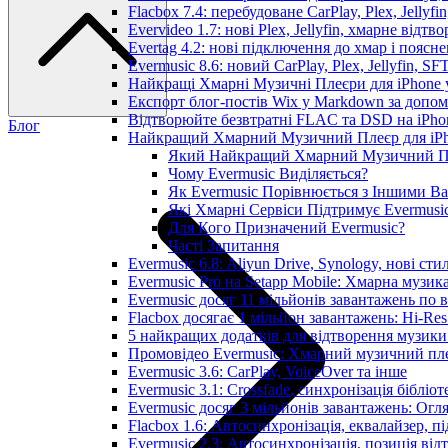
Flacbox 7.4: перебудоване CarPlay, Plex, Jellyfi
Evervideo 1.7: нові Plex, Jellyfin, хмарне відтв
Evertag 4.2: нові підключення до хмар і поясн
Evermusic 8.6: новий CarPlay, Plex, Jellyfin, SF
Найкращі Хмарні Музичні Плеєри для iPhone у
Експорт блог-постів Wix у Markdown за допо
Відтворюйте безвтратні FLAC та DSD на iPhon
Блог
Найкращий Хмарний Музичний Плеєр для iPho
Який Найкращий Хмарний Музичний Пл
Чому Evermusic Виділяється?
Як Evermusic Порівнюється з Іншими Ва
Які Хмарні Сервіси Підтримує Evermusi
Для Кого Призначений Evermusic?
Часті Запитання
Evermusic 6.8: Aliyun Drive, Synology, нові сти
Evermusic Pro на Setapp Mobile: Хмарна музик
Evermusic досяг 11 мільйонів завантажень по в
Flacbox досягає 1 мільйон завантажень: Hi-Res
5 найкращих додатків для відтворення музики 
Промовідео Evermusic: Хмарний музичний пл
Evermusic 3.6: CarPlay, VoiceOver та інше
Evermusic 3.1: Crossfade, синхронізація бібліо
Evermusic досяг 3 мільйонів завантажень: Огл
Flacbox 1.6: Автосинхронізація, еквалайзер, 
Evermusic 2.3: Автосинхронізація, позиція від