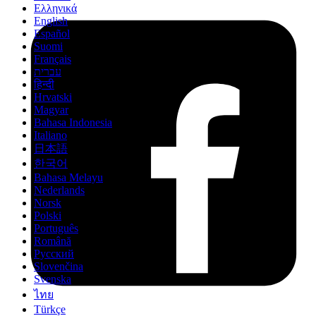
Ελληνικά
English
Español
Suomi
Français
עברית
हिन्दी
Hrvatski
Magyar
Bahasa Indonesia
Italiano
日本語
한국어
Bahasa Melayu
Nederlands
Norsk
Polski
Português
Română
Русский
Slovenčina
Svenska
ไทย
Türkçe