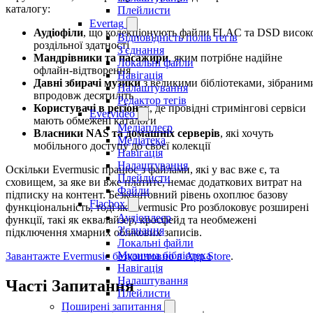
каталогу:
Плейлисти
Evertag
Аудіофіли
, що колекціонують файли FLAC та DSD висок
Відповідність полів тегів
роздільної здатності
З'єднання
Мандрівники та пасажири
, яким потрібне надійне
Локальні файли
офлайн-відтворення
Навігація
Давні збирачі музики
з великими бібліотеками, зібраним
Налаштування
впродовж десятиліть
Редактор тегів
Користувачі в регіонах
, де провідні стримінгові сервіси
Evervideo
мають обмежені каталоги
Медіаплеєр
Власники NAS та домашніх серверів
, які хочуть
Медіатека
мобільного доступу до своєї колекції
Навігація
Налаштування
Оскільки Evermusic працює з файлами, які у вас вже є, та
Плейлисти
сховищем, за яке ви вже платите, немає додаткових витрат на
Файли
підписку на контент. Безкоштовний рівень охоплює базову
Flacbox
функціональність, тоді як Evermusic Pro розблоковує розширені
Аудіоплеєр
функції, такі як еквалайзер, кросфейд та необмежені
З'єднання
підключення хмарних облікових записів.
Локальні файли
Музична бібліотека
Завантажте Evermusic безкоштовно в App Store
.
Навігація
Налаштування
Часті Запитання
Плейлисти
Поширені запитання