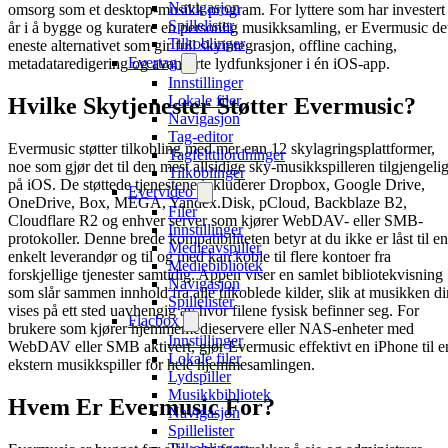
Navigasjon
omsorg som et desktop-musikk program. For lyttere som har investert
Spillelister
år i å bygge og kuratere en personlig musikksamling, er Evermusic de
Tilkoblinger
eneste alternativet som gir full skyintegrasjon, offline caching,
Evertag
metadataredigering og avanserte lydfunksjoner i én iOS-app.
Innstillinger
Lokale filer
Hvilke Skytjenester Støtter Evermusic?
Navigasjon
Tag-editor
Evermusic støtter tilkobling med mer enn 12 skylagringsplattformer,
Tagfelttilordninger
noe som gjør det til den mest allsidige sky-musikkspilleren tilgjengeli
Tilkoblinger
på iOS. De støttede tjenestene inkluderer Dropbox, Google Drive,
Evervideo
OneDrive, Box, MEGA, Yandex.Disk, pCloud, Backblaze B2,
Filer
Cloudflare R2 og enhver server som kjører WebDAV- eller SMB-
Innstillinger
protokoller. Denne brede kompatibiliteten betyr at du ikke er låst til en
Medieavspiller
enkelt leverandør og til og med kan koble til flere kontoer fra
Mediebibliotek
forskjellige tjenester samtidig. Appen viser en samlet bibliotekvisning
Navigasjon
som slår sammen innhold fra alle tilkoblede kilder, slik at musikken di
Spillelister
vises på ett sted uavhengig av hvor filene fysisk befinner seg. For
Flacbox
brukere som kjører hjemmemedieservere eller NAS-enheter med
Innstillinger
WebDAV eller SMB aktivert, gjør Evermusic effektivt en iPhone til e
Lokale filer
ekstern musikkspiller for hele hjemmesamlingen.
Lydspiller
Musikkbibliotek
Hvem Er Evermusic For?
Navigasjon
Spillelister