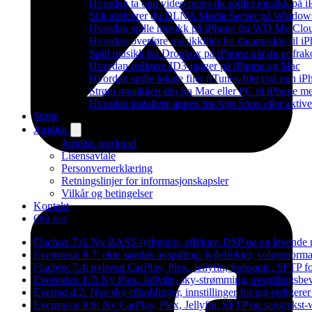
Hvordan ta opp video mens du spiller musikk på 
Slik aktiverer du DLNA Media Server på Windows 
Hvordan spille musikk på iPhone fra WD My Cl
Hvordan overføre musikkfiler fra datamaskin til 
Spill musikk fra Dropbox på iPhone når du er frak
Hvordan redigere ID3-tagger på iPhone og Mac
Hvordan spille lokale filer (iTunes-filer) på min i
Strøm musikken din fra Mac eller PC til iPhone
Hvordan installere appen fra App Store eller akti
Støtte
Juridisk
Juridisk merknad
Lisensavtale
Personvernerklæring
Retningslinjer for informasjonskapsler
Vilkår og betingelser
Kontakt
Om oss
Flacbox 7.6: Ny BASS-lydmotor, effekter, DSP og en levende 
Evermusic 8.7: ekte sømløs avspilling, lydeffekter, volumnormal
Flacbox 7.4: nybygd CarPlay, Plex, Jellyfin, Subsonic, SFTP fo
Evervideo 1.7: Ny Plex, Jellyfin, sky-strømming, avspillingsbe
Evertag 4.2: Nye sky-tilkoblinger, innstillinger for tag-redigerer
Evermusic 8.6: Ny CarPlay, Plex, Jellyfin, SFTP og sangtekst-