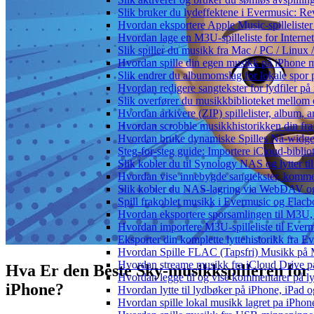
Slik bruker du lydeffektene i Evermusic: R
Hvordan eksportere Apple Music-spilleliste
Hvordan lage en M3U-spilleliste for Interne
Slik spiller du musikk fra Mac / PC / Lin
Hvordan spille din egen musikk på iPhone 
Slik endrer du albumomslag for lokale spor p
Hvordan redigere sangtekster for lydfiler p
Slik overfører du musikkbiblioteket mellom e
Hvordan arkivere (ZIP) spillelister, album, a
Hvordan scrobble musikkhistorikken din fra 
Hvordan bruke dynamiske Spilles Nå-widge
Steg-for-steg guide: Importere iCloud-biblio
Slik kobler du til Synology NAS og lytter ti
Hvordan vise innebygde sangtekster, komme
Slik kobler du NAS-lagring via WebDAV og l
Spill frakoblet musikk i Evermusic og Flacbox
Hvordan eksportere sporsamlingen til M3U
Hvordan importere M3U-spilleliste til Ever
Eksporter din komplette lyttehistorikk fra E
Hvordan Spille FLAC (Tapsfri) Musikk på 
Hvordan streame musikk fra iCloud Drive p
Hva Er den Beste Sky-musikkspilleren for
Hvordan legge til og vise kommentarer på 
iPhone?
Hvordan lytte til lydbøker på iPhone, iPad
Hvordan spille lokal musikk lagret pa iPhon