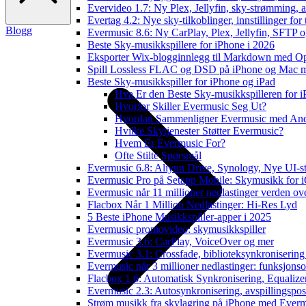
Evervideo 1.7: Ny Plex, Jellyfin, sky-strømming, a
Evertag 4.2: Nye sky-tilkoblinger, innstillinger for 
Blogg
Evermusic 8.6: Ny CarPlay, Plex, Jellyfin, SFTP o
Beste Sky-musikkspillere for iPhone i 2026
Eksporter Wix-blogginnlegg til Markdown med 
Spill Lossless FLAC og DSD på iPhone og Mac 
Beste Sky-musikkspiller for iPhone og iPad
Hva Er den Beste Sky-musikkspilleren for 
Hvorfor Skiller Evermusic Seg Ut?
Hvordan Sammenligner Evermusic med Andr
Hvilke Skytjenester Støtter Evermusic?
Hvem Er Evermusic For?
Ofte Stilte Spørsmål
Evermusic 6.8: Aliyun Drive, Synology, Nye UI-st
Evermusic Pro på Setapp Mobile: Skymusikk for 
Evermusic når 11 millioner nedlastinger verden ov
Flacbox Når 1 Million Nedlastinger: Hi-Res Lyd
5 Beste iPhone Musikkspiller-apper i 2025
Evermusic promovideo: skymusikkspiller
Evermusic 3.6: CarPlay, VoiceOver og mer
Evermusic 3.1: Crossfade, biblioteksynkronisering
Evermusic når 3 millioner nedlastinger: funksjonso
Flacbox 1.6: Automatisk Synkronisering, Equalize
Evermusic 2.3: Autosynkronisering, avspillingspos
Strøm musikk fra skylagring på iPhone med Ever