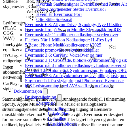
Støttede
Box, MEGA,
Ingen
iCloud
Ingen
Hvordan Sammenligner Evermusic med Andre Alte
skytjenester
pCloud,
Hvilke Skytjenester Støtter Evermusic?
WebDAV, SMB
Hvem Er Evermusic For?
og mer
Ofte Stilte Spørsmål
Lydformater
Evermusic 6.8: Aliyun Drive, Synology, Nye UI-stiler
(FLAC,
Evermusic Pro på Setapp Mobile: Skymusikk for iOS
Ja
Nei
Delvis
Nei
OGG,
Evermusic når 11 millioner nedlastinger verden over
WAV)
Flacbox Når 1 Million Nedlastinger: Hi-Res Lyd
Innebygd
Ja
5 Beste iPhone Musikkspiller-apper i 2025
Ja
Ja
Nei
equalizer
(grunnleggende)
Evermusic promovideo: skymusikkspiller
Evermusic 3.6: CarPlay, VoiceOver og mer
ID3-tag-
Ja
Nei
Nei
Nei
Evermusic 3.1: Crossfade, biblioteksynkronisering og si
redigering
Evermusic når 3 millioner nedlastinger: funksjonsoverikt
Ingen
Ja (gratis nivå
Flacbox 1.6: Automatisk Synkronisering, Equalizer, OPU
abonnement
Nei
Nei
Nei
tilgjengelig)
Evermusic 2.3: Autosynkronisering, avspillingsposisjon 
nødvendig
Strøm musikk fra skylagring på iPhone med Evermusic
CarPlay-
iOS Lydstrømming med AVAssetResourceLoader
Ja
Ja
Ja
Ja
støtte
Dokumentasjon
Brukerveiledning
Sammenligningen fremhever en grunnleggende forskjell i tilnærming.
Evermusic
Spotify, Apple Music og YouTube Music er katalogbaserte
Innstillinger
strømmingstjenester designet for å gi deg tilgang til lisensierte
Lokale filer
musikkbiblioteker mot en gjentakende avgift. Evermusic er designet
Lydspiller
for brukere som allerede har musikk-filer lagret i skyen og ønsker en
Musikkbibliotek
dedikert, høykvalitets spiller som behandler disse filene med samme