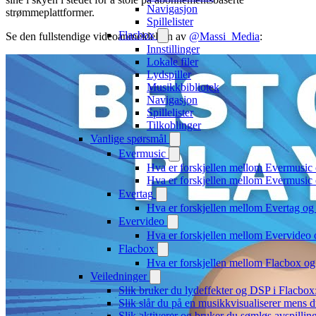
Navigasjon
strømmeplattformer.
Spillelister
Flacbox
Se den fullstendige videoanmeldelsen av
@Massi_Media
:
Innstillinger
Lokale filer
Lydspiller
Musikkbibliotek
Navigasjon
Spillelister
Tilkoblinger
Vanlige spørsmål
Evermusic
Hva er forskjellen mellom Evermusic
Hva er forskjellen mellom Evermusi
Evertag
Hva er forskjellen mellom Evertag o
Evervideo
Hva er forskjellen mellom Evervideo
Flacbox
Hva er forskjellen mellom Flacbox o
Veiledninger
Slik bruker du lydeffekter og DSP i Flacbo
Slik slår du på en musikkvisualiserer mens 
Slik aktiverer og bruker du sømløs avspillin