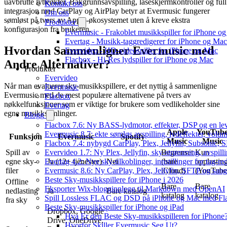
uavbrutte lytteøkter. Bakgrunnsavspilling, låseskjermkontroller og full
Kontakt oss
integrasjon med CarPlay og AirPlay betyr at Evermusic fungerer
Om oss
sømløst på tvers av Apple-økosystemet uten å kreve ekstra
Produkter
konfigurasjon fra brukeren.
Evermusic - Frakoblet musikkspiller for iPhone o
Evertag - Musikk-taggredigerer for iPhone og Mac
Hvordan Sammenligner Evermusic med
Evervideo - HD-videospiller for iPhone og Mac
Flacbox - Hi-Res lydspiller for iPhone og Mac
Andre Alternativer?
Produkter
Evervideo
Når man evaluerer sky-musikkspillere, er det nyttig å sammenligne
Evermusic
Evermusic med de mest populære alternativene på tvers av
Flacbox
nøkkelfunksjoner som er viktige for brukere som vedlikeholder sine
Evertag
egne musikksamlinger.
Blogg
Flacbox 7.6: Ny BASS-lydmotor, effekter, DSP og en le
Apple
YouTub
Evermusic 8.7: ekte sømløs avspilling, lydeffekter, volum
Funksjon
Evermusic
Spotify
Music
Music
Flacbox 7.4: nybygd CarPlay, Plex, Jellyfin, Subsonic, S
Evervideo 1.7: Ny Plex, Jellyfin, sky-strømming, avspill
Spill av
Begrenset
Kun
Evertag 4.2: Nye sky-tilkoblinger, innstillinger for tag-red
egne sky-
Ja (12+ tjenester)
Nei
(bare
opplastin
Evermusic 8.6: Ny CarPlay, Plex, Jellyfin, SFTP og sang
filer
iCloud)
(YouTube
Beste Sky-musikkspillere for iPhone i 2026
Offline
Bare
Bare
Eksporter Wix-blogginnlegg til Markdown med OpenAI
nedlasting
Ja
Bare katalog
katalog
katalog
Spill Lossless FLAC og DSD på iPhone og Mac med Fl
fra sky
Beste Sky-musikkspiller for iPhone og iPad
Dropbox, Google
Hva Er den Beste Sky-musikkspilleren for iPhone
Drive, OneDrive,
Hvorfor Skiller Evermusic Seg Ut?