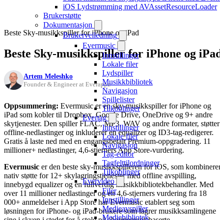
iOS Lydstrømming med AVAssetResourceLoader
Brukerstøtte
Dokumentasjon
Beste Sky-musikkspiller for iPhone og iPad
Brukerveiledning
Evermusic
Beste Sky-musikkspiller for iPhone og iPa
Innstillinger
Lokale filer
Lydspiller
Artem Meleshko
Musikkbibliotek
Founder & Engineer at Everappz
Navigasjon
Spillelister
Oppsummering:
Evermusic er en sky-musikkspiller for iPhone og
Tilkoblinger
iPad som kobler til Dropbox, Google Drive, OneDrive og 9+ andre
Evertag
skytjenester. Den spiller FLAC, MP3, WAV og andre formater, støtter
Innstillinger
offline-nedlastinger og inkluderer en equalizer og ID3-tag-redigerer.
Lokale filer
Gratis å laste ned med en engangsbetalt Premium-oppgradering. 11
Navigasjon
millioner+ nedlastinger, 4,6-stjerners App Store-vurdering.
Tag-editor
Tagfelttilordninger
Evermusic
er den beste sky-musikkspilleren for iOS, som kombinere
Tilkoblinger
nativ støtte for 12+ skylagringstjenester med offline avspilling,
Evervideo
innebygd equalizer og en fullverdig musikkbibliotekbehandler. Med
Filer
over 11 millioner nedlastinger og en 4,6-stjerners vurdering fra 18
Innstillinger
000+ anmeldelser i App Store har Evermusic etablert seg som
Medieavspiller
løsningen for iPhone- og iPad-brukere som lagrer musikksamlingene
Mediebibliotek
sine i skyen i stedet for å stole på abonnementsbaserte