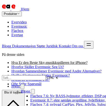
Hjem
Produkter
Evervideo
Evermusic
Flacbox
Evertag
Blogg
Dokumentasjon
Støtte
Juridisk
Kontakt
Om oss
På denne siden
Hva Er den Beste Sky-musikkspilleren for iPhone?
Hvorfor Skiller Evermusic Seg Ut?
Hvordan Sammenligner Evermusic med Andre Alternativer?
Hvilke Skytjenester Støtter Evermusic?
CTRL K
Hvem Er Evermusic For?
Ofte Stilte Spørsmål
Hjem
Blogg
Bla til toppen
Flacbox 7.6: Ny BASS-lydmotor, effekter, DSP og
Evermusic 8.7: ekte sømløs avspilling, lydeffekter
Flacbox 7.4: nybygd CarPlay, Plex, Jellyfin, Subso