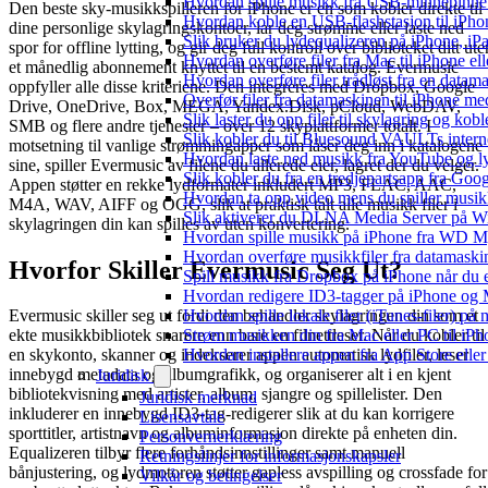
Hvordan spille musikk fra USB-minnepinne
Den beste sky-musikkspilleren for iPhone er en som kobler direkte til
Hvordan koble en USB-flashstasjon til iPhone 
dine personlige skylagringskontoer, lar deg strømme eller laste ned
Slik bruker du lydequalizeren på iPhone, i
spor for offline lytting, og gir deg full kontroll over biblioteket ditt ute
Hvordan overføre filer fra Mac til iPhone el
et månedlig abonnement knyttet til en bestemt katalog. Evermusic
Hvordan overføre filer trådløst fra en data
oppfyller alle disse kriteriene. Den integreres med Dropbox, Google
Overfør filer fra datamaskinen til iPhone 
Drive, OneDrive, Box, MEGA, Yandex.Disk, pCloud, WebDAV,
Slik laster du opp filer til skylagring og kob
SMB og flere andre tjenester – over 12 skyplattformer totalt. I
Slik kobler du til Bluesound VAULTs intern
motsetning til vanlige strømmingapper som låser deg inn i katalogene
Hvordan laste ned musikk fra YouTube og lyt
sine, spiller Evermusic av filene du allerede eier, lagret der du velger.
Slik kobler du fra en tredjepartsapp fra Goo
Appen støtter en rekke lydformater inkludert MP3, FLAC, AAC,
Hvordan ta opp video mens du spiller musi
M4A, WAV, AIFF og OGG, slik at praktisk talt alle musikk filer i
Slik aktiverer du DLNA Media Server på Wi
skylagringen din kan spilles av uten konvertering.
Hvordan spille musikk på iPhone fra WD
Hvordan overføre musikkfiler fra datamaski
Hvorfor Skiller Evermusic Seg Ut?
Spill musikk fra Dropbox på iPhone når du e
Hvordan redigere ID3-tagger på iPhone og
Hvordan spille lokale filer (iTunes-filer) på
Evermusic skiller seg ut fordi den behandler skylagringen din som et
Strøm musikken din fra Mac eller PC til i
ekte musikkbibliotek snarere enn bare en filnettleser. Når du kobler til
Hvordan installere appen fra App Store elle
en skykonto, skanner og indekserer appen automatisk lydfiler, leser
innebygd metadata og albumgrafikk, og organiserer alt i en kjent
Juridisk
bibliotekvisning med artister, album, sjangre og spillelister. Den
Juridisk merknad
inkluderer en innebygd ID3-tag-redigerer slik at du kan korrigere
Lisensavtale
sporttitler, artistnavn og albuminformasjon direkte på enheten din.
Personvernerklæring
Equalizeren tilbyr flere forhåndsinnstillinger samt manuell
Retningslinjer for informasjonskapsler
bånjustering, og lydmotoren støtter gapless avspilling og crossfade for
Vilkår og betingelser