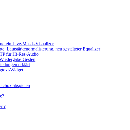
d ein Live-Musik-Visualizer
e, Lautstärkenormalisierung, neu gestalteter Equalizer
SFTP für Hi-Res-Audio
, Wiedergabe-Gesten
ellungen erklärt
ngtext-Widget
acbox abspielen
ne?
en?