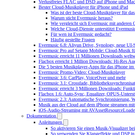
Verlustfreies FLAC und DSD auf iPhone und Mac 
Bester Cloud-Musikplayer für iPhone und iPad
Was ist der beste Cloud-Musikplayer für da
Warum sticht Evermusic heraus?
Wie vergleicht sich Evermusic mit anderen 
Welche Cloud-Dienste unterstützt Evermusi
Für wen ist Evermusic gedacht?
Häufig gestellte Fragen
Evermusic 6.8: Aliyun Drive, Synology, neue UI-S
Evermusic Pro auf Setapp Mobile: Cloud-Musik f
Evermusic erreicht 11 Millionen Downloads weltw
Flacbox erreicht 1 Million Downloads: Hi-Res Au
Die 5 besten Musikplayer-Apps für das iPhone im
Evermusic Promo-Video: Cloud-Musikplayer
Evermusic 3.6: CarPlay, VoiceOver und mehr
Evermusic 3.1: Crossfade, Bibliothekssynchronis
Evermusic erreicht 3 Millionen Downloads: Funkti
Flacbox 1.6: Auto-Sync, Equalizer, OPUS-Unters
Evermusic 2.3: Automatische Synchronisierung, W
Musik aus der Cloud auf dem iPhone streamen mi
iOS-Audio-Streaming mit AVAssetResourceLoade
Dokumentation
Anleitungen
So aktivieren Sie einen Musik-Visualizer b
So verwenden Sie Klangeffekte und DSP in 