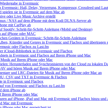
e Wiedergabe in Evermusic
 Evermusic: Hall, Delay, Verzerrung, Kompressor, Crossfeed und Laut
nd spielen sie in Evermusic auf dem Mac ab
ive oder Live Music Archive erstellt
 Linux / NAS auf dem iPhone mit dem Kodi DLNA-Server ab
Phone mit CarPlay ab
uf Spotify: Schritt-für-Schritt-Anleitung (Mobil und Desktop)
ien auf iPhone oder MAC
chen Geräten in Evermusic: Schritt-für-Schritt-Anleitung
Alben, Künstler und Genres in Evermusic und Flacbox und übertragen s
ermusic oder Flacbox zu Last.fm
Ihrer iCloud-Bibliothek in Evermusic und Flacbox
idgets in Evermusic und Flacbox auf Ihrem iPhone und Mac
 Musik auf Ihrem iPhone oder Mac
elen: Herunterladen und Synchronisieren von der Cloud zu lokalen Da
AV und hören Musik auf Ihrem iPhone oder Mac
mentare und LRC-Dateien für Musik auf Ihrem iPhone oder Mac an
 M3U, CSV und TXT in Evermusic & Flacbox
te in Evermusic und Flacbox
lauf von Evermusic und Flacbox zu Last.fm
uf dem iPhone ab
f Ihrem iPhone oder Mac
ren auf iPhone, iPad und Mac mit Evermusic und Flacbox hinzu und z
nd Mac mit Evermusic
em iPhone oder Mac gespeichert ist