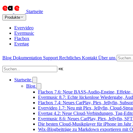
Startseite
Produkte
Evervideo
Evermusic
Flacbox
Evertag
Blog
Dokumentation
Support
Rechtliches
Kontakt
Über uns
⌘
K
Startseite
Blog
Flacbox 7.6: Neue BASS-Audio-Engine, Effekte, 
Evermusic 8.7: Echte lückenlose Wiedergabe, Audio
Flacbox 7.4: Neues CarPlay, Plex, Jellyfin, Subs
Evervideo 1.7: Neu mit Plex, Jellyfin, Cloud-Str
Evertag 4.2: Neue Cloud-Verbindungen, Tag-Editor
Evermusic 8.6: Neues CarPlay, Plex, Jellyfin, SF
Die besten Cloud-Musikplayer für iPhone im Jahr
Wix-Blogbeiträge zu Markdown exportieren mit 