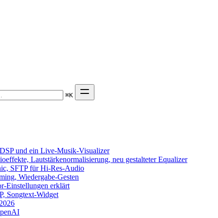
⌘
K
DSP und ein Live-Musik-Visualizer
effekte, Lautstärkenormalisierung, neu gestalteter Equalizer
onic, SFTP für Hi-Res-Audio
eaming, Wiedergabe-Gesten
-Einstellungen erklärt
TP, Songtext-Widget
 2026
OpenAI