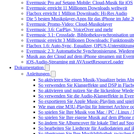
Evermusic Pro auf Setapp Mobile: Cloud-Musik für iOS
Evermusic erreicht 11 Millionen Downloads weltweit
Flacbox erreicht 1 Million Downloads: Hi-Res Audio
Die 5 besten Musikplayer-Apps für das iPhone im Jahr 
Evermusic Promo-Video: Cloud-Musikplayer
Evermusic 3.6: CarPlay, VoiceOver und mehr
Evermusic 3.1: Crossfade, Bibliothekssynchronisation 
Evermusic erreicht 3 Millionen Downloads: Funktionsübe
Flacbox 1.6: Auto-Sync, Equalizer, OPUS-Unterstützun
Evermusic 2.3: Automatische Synchronisierung, Wiederg
Musik aus der Cloud auf dem iPhone streamen mit Ever
iOS-Audio-Streaming mit AVAssetResourceLoader
Dokumentation
Anleitungen
So aktivieren Sie einen Musik-Visualizer beim Ab
So verwenden Sie Klangeffekte und DSP in Flacbo
So aktivieren und nutzen Sie die lückenlose Wied
So verwenden Sie die Audio-Klangeffekte in Everm
So exportieren Sie Apple Music-Playlists und spie
Wie man eine M3U-Playlist für Internet Archive od
So spielen Sie Ihre Musik von Mac / PC / Linux
So spielen Sie Ihre eigene Musik auf dem iPhone 
So ändern Sie Albumcover für lokale Titel auf Spot
So bearbeiten Sie Liedtexte für Audiodateien au
So übertragen Sie Ihre Musikbibliothek zwischen G