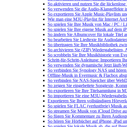
So aktivieren und nutzen Sie die lückenlos
So verwenden Sie die Audio-Klangeffekte in
So exportieren Sie Apple Music-Playlists u
Wie man eine M3U-Playlist für Internet Arch
So spielen Sie Ihre Musik von Mac / PC /
So spielen Sie Ihre eigene Musik auf dem i
So ändern Sie Albumcover für lokale Titel a
So bearbeiten Sie Liedtexte für Audiodate
So übertragen Sie Ihre Musikbibliothek zwis
So archivieren Sie (ZIP) Wiedergabelisten, 
So scrobbeln Sie Ihre Musikhistorie von Ev
Schritt-für-Schritt-Anleitung: Importieren 
So verwenden Sie dynamische Jetzt läuft-W
So verbinden Sie Synology NAS und hören
Offline-Musik in Evermusic & Flacbox abspi
So verbinden Sie NAS-Speicher über WebD
So zeigen Sie eingebettete Songtexte, Kom
So exportieren Sie Ihre Titelsammlung in
So importieren Sie eine M3U-Wiedergabelis
Exportieren Sie Ihren vollständigen Hörver
So spielen Sie FLAC (verlustfreie) Musik a
So streamen Sie Musik von iCloud Drive au
So fügen Sie Kommentare zu Ihren Audiospu
So hören Sie Hörbücher auf iPhone, iPad u
So spielen Sie lokale Musik ab, die auf Ihr