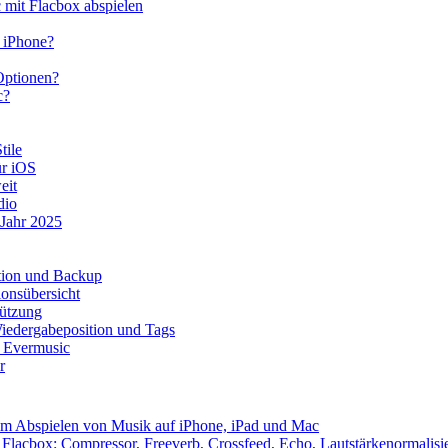
mit Flacbox abspielen
s iPhone?
Optionen?
c?
tile
ür iOS
eit
dio
 Jahr 2025
ation und Backup
onsübersicht
tützung
iedergabeposition und Tags
t Evermusic
r
eim Abspielen von Musik auf iPhone, iPad und Mac
Flacbox: Compressor, Freeverb, Crossfeed, Echo, Lautstärkenormalis