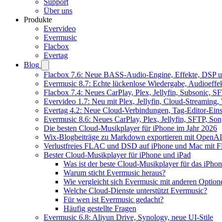
Support
Über uns
Produkte
Evervideo
Evermusic
Flacbox
Evertag
Blog
Flacbox 7.6: Neue BASS-Audio-Engine, Effekte, DSP un
Evermusic 8.7: Echte lückenlose Wiedergabe, Audioeffekt
Flacbox 7.4: Neues CarPlay, Plex, Jellyfin, Subsonic, 
Evervideo 1.7: Neu mit Plex, Jellyfin, Cloud-Streaming
Evertag 4.2: Neue Cloud-Verbindungen, Tag-Editor-Einst
Evermusic 8.6: Neues CarPlay, Plex, Jellyfin, SFTP, So
Die besten Cloud-Musikplayer für iPhone im Jahr 2026
Wix-Blogbeiträge zu Markdown exportieren mit OpenAI
Verlustfreies FLAC und DSD auf iPhone und Mac mit Fl
Bester Cloud-Musikplayer für iPhone und iPad
Was ist der beste Cloud-Musikplayer für das iPho
Warum sticht Evermusic heraus?
Wie vergleicht sich Evermusic mit anderen Option
Welche Cloud-Dienste unterstützt Evermusic?
Für wen ist Evermusic gedacht?
Häufig gestellte Fragen
Evermusic 6.8: Aliyun Drive, Synology, neue UI-Stile