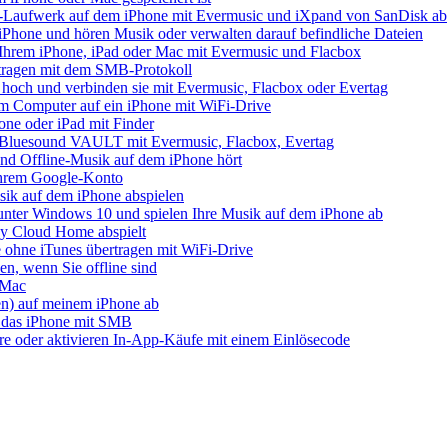
-Laufwerk auf dem iPhone mit Evermusic und iXpand von SanDisk ab
iPhone und hören Musik oder verwalten darauf befindliche Dateien
Ihrem iPhone, iPad oder Mac mit Evermusic und Flacbox
tragen mit dem SMB-Protokoll
 hoch und verbinden sie mit Evermusic, Flacbox oder Evertag
em Computer auf ein iPhone mit WiFi-Drive
one oder iPad mit Finder
s Bluesound VAULT mit Evermusic, Flacbox, Evertag
nd Offline-Musik auf dem iPhone hört
 Ihrem Google-Konto
ik auf dem iPhone abspielen
unter Windows 10 und spielen Ihre Musik auf dem iPhone ab
 Cloud Home abspielt
 ohne iTunes übertragen mit WiFi-Drive
n, wenn Sie offline sind
 Mac
ien) auf meinem iPhone ab
 das iPhone mit SMB
ore oder aktivieren In-App-Käufe mit einem Einlösecode