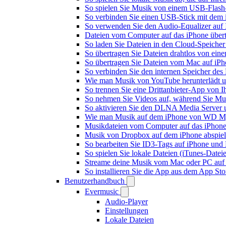
So spielen Sie Musik von einem USB-Flash
So verbinden Sie einen USB-Stick mit dem 
So verwenden Sie den Audio-Equalizer auf 
Dateien vom Computer auf das iPhone über
So laden Sie Dateien in den Cloud-Speicher
So übertragen Sie Dateien drahtlos von ein
So übertragen Sie Dateien vom Mac auf iPh
So verbinden Sie den internen Speicher de
Wie man Musik von YouTube herunterlädt u
So trennen Sie eine Drittanbieter-App von
So nehmen Sie Videos auf, während Sie Mus
So aktivieren Sie den DLNA Media Server 
Wie man Musik auf dem iPhone von WD My
Musikdateien vom Computer auf das iPhone
Musik von Dropbox auf dem iPhone abspiele
So bearbeiten Sie ID3-Tags auf iPhone und
So spielen Sie lokale Dateien (iTunes-Date
Streame deine Musik vom Mac oder PC auf
So installieren Sie die App aus dem App St
Benutzerhandbuch
Evermusic
Audio-Player
Einstellungen
Lokale Dateien