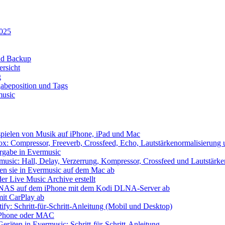
2025
und Backup
rsicht
g
abeposition und Tags
music
spielen von Musik auf iPhone, iPad und Mac
x: Compressor, Freeverb, Crossfeed, Echo, Lautstärkenormalisierung
ergabe in Evermusic
usic: Hall, Delay, Verzerrung, Kompressor, Crossfeed und Lautstärke
len sie in Evermusic auf dem Mac ab
er Live Music Archive erstellt
 / NAS auf dem iPhone mit dem Kodi DLNA-Server ab
mit CarPlay ab
ify: Schritt-für-Schritt-Anleitung (Mobil und Desktop)
f iPhone oder MAC
eräten in Evermusic: Schritt-für-Schritt-Anleitung