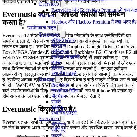
मेटाडेटा एडिटिंग और उन्नत ऑडियो सुविधाएं प्रदान करता है।
Evervideo
Evervideo और Evervideo Premium में क्या अंत
Evermusic कौन सी क्लाउड सेवाओं का समर्थन
Flacbox
करता है?
Flacbox और Flacbox Premium में क्या अंतर है?
उपयोगकर्ता गाइड
Evermusic
Evermusic 12 से अधिक क्लाउड स्टोरेज प्लेटफॉर्म के साथ कनेक्टिविटी का
ऑडियो प्लेयर
समर्थन करता है, जिससे यह iOS पर उपलब्ध सबसे बहुमुखी क्लाउड म्यूजिक
नेविगेशन
प्लेयर बन जाता है। समर्थित सेवाओं में Dropbox, Google Drive, OneDrive,
प्लेलिस्ट्स
Box, MEGA, Yandex.Disk, pCloud, Backblaze B2, Cloudflare R2 औ
म्यूजिक लाइब्रेरी
WebDAV या SMB प्रोटोकॉल चलाने वाला कोई भी सर्वर शामिल है। इस
संपर्क
व्यापक संगतता का मतलब है कि आप एक ही प्रदाता तक सीमित नहीं हैं और एक
सेटिंग्स
साथ विभिन्न सेवाओं से कई खाते भी कनेक्ट कर सकते हैं। ऐप एक एकीकृत
स्थानीय फाइलें
लाइब्रेरी व्यू प्रस्तुत करता है जो सभी कनेक्टेड स्रोतों से सामग्री को मर्ज करता
Evertag
है, इसलिए आपका म्यूजिक एक जगह दिखाई देता है चाहे फ़ाइलें भौतिक रूप से कही
टैग एडिटर
भी हों। WebDAV या SMB सक्षम होम मीडिया सर्वर या NAS डिवाइस चलाने
टैग फ़ील्ड मैपिंग
वाले उपयोगकर्ताओं के लिए, Evermusic प्रभावी रूप से iPhone को उनके पूरे
नेविगेशन
होम संग्रह के लिए एक रिमोट म्यूजिक प्लेयर में बदल देता है।
संपर्क
सेटिंग्स
Evermusic किसके लिए है?
स्थानीय फ़ाइलें
Evervideo
Evermusic उन सभी के लिए बनाया गया है जो स्ट्रीमिंग कैटलॉग तक पहुंच किरा
नेविगेशन
पर लेने के बजाय अपने म्यूजिक को स्वयं रखना और प्रबंधित करना पसंद करते हैं
प्लेलिस्ट
फाइलें