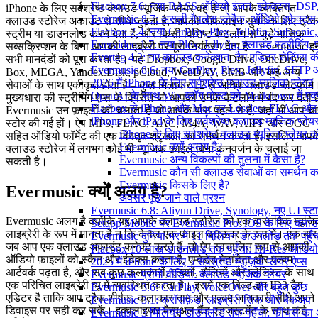
Flacbox 7.6: नया BASS ऑडियो इंजन, इफेक्ट्स, DSP, 
iPhone के लिए सर्वश्रेष्ठ क्लाउड म्यूजिक प्लेयर वह है जो आपके व्यक्तिगत
Evermusic 8.7: असली गैपलेस प्लेबैक, ऑडियो इफ़ेक्ट्स, 
क्लाउड स्टोरेज अकाउंट से सीधे जुड़ता है, आपको ऑफलाइन सुनने के लिए ट्रै
Flacbox 7.4: नया CarPlay, Plex, Jellyfin, Subsonic
स्ट्रीम या डाउनलोड करने देता है, और किसी विशिष्ट कैटलॉग से जुड़े मासिक
Evervideo 1.7: नया Plex, Jellyfin, क्लाउड स्ट्रीमिंग, प
सब्सक्रिप्शन के बिना आपकी लाइब्रेरी पर पूरा नियंत्रण देता है। Evermusic इ
Evertag 4.2: नए क्लाउड कनेक्शन, टैग एडिटर सेटिंग्स की
सभी मानदंडों को पूरा करता है। यह Dropbox, Google Drive, OneDrive,
Evermusic 8.6: नया CarPlay, Plex, Jellyfin, SFTP 
Box, MEGA, Yandex.Disk, pCloud, WebDAV, SMB और कई अन्य
2026 में iPhone के लिए सर्वश्रेष्ठ क्लाउड म्यूजिक प्लेयर
सेवाओं के साथ एकीकृत होता है – कुल मिलाकर 12 से अधिक क्लाउड प्लेटफॉर्म
OpenAI के साथ Wix ब्लॉग पोस्ट को Markdown में एक्सप
मुख्यधारा की स्ट्रीमिंग ऐप्स के विपरीत जो आपको उनके कैटलॉग में बंद कर देती है
Flacbox से iPhone और Mac पर Lossless FLAC और
Evermusic उन फ़ाइलों को चलाता है जो आपके पास पहले से हैं, जहाँ भी आप चाह
iPhone और iPad के लिए सर्वश्रेष्ठ क्लाउड म्यूजिक प्लेय
स्टोर की गई हों। ऐप MP3, FLAC, AAC, M4A, WAV, AIFF और OGG
iPhone के लिए सर्वश्रेष्ठ क्लाउड म्यूजिक प्लेयर 
सहित ऑडियो फॉर्मेट की एक विस्तृत श्रृंखला का समर्थन करता है, इसलिए आपक
Evermusic क्यों अलग है?
क्लाउड स्टोरेज में लगभग कोई भी म्यूजिक फ़ाइल बिना कनवर्जन के चलाई जा
Evermusic अन्य विकल्पों की तुलना में कैसा है?
सकती है।
Evermusic कौन सी क्लाउड सेवाओं का समर्थन क
Evermusic किसके लिए है?
Evermusic क्यों अलग है?
अक्सर पूछे जाने वाले प्रश्न
Evermusic 6.8: Aliyun Drive, Synology, नए UI स्ट
Evermusic अलग है क्योंकि यह आपके क्लाउड स्टोरेज को एक वास्तविक म्यूज
Setapp Mobile पर Evermusic Pro: iOS के लिए क्लाउ
लाइब्रेरी के रूप में मानता है न कि केवल एक फ़ाइल ब्राउजर के रूप में। एक बार
Evermusic दुनिया भर में 11 मिलियन डाउनलोड तक पहुँच
जब आप एक क्लाउड अकाउंट कनेक्ट करते हैं, तो ऐप स्वचालित रूप से आपकी
Flacbox 10 लाख डाउनलोड तक पहुँचा: Hi-Res ऑडियो
ऑडियो फ़ाइलों को स्कैन और इंडेक्स करता है, एम्बेडेड मेटाडेटा और एल्बम
2025 में iPhone के लिए 5 सर्वश्रेष्ठ म्यूज़िक प्लेयर ऐप्स
आर्टवर्क पढ़ता है, और सब कुछ कलाकारों, एल्बमों, शैलियों और प्लेलिस्ट के साथ
Evermusic प्रोमो वीडियो: क्लाउड म्यूजिक प्लेयर
एक परिचित लाइब्रेरी व्यू में व्यवस्थित करता है। इसमें एक बिल्ट-इन ID3 टैग
Evermusic 3.6: CarPlay, VoiceOver और बहुत कुछ
एडिटर है ताकि आप ट्रैक शीर्षक, कलाकार नाम और एल्बम जानकारी सीधे अपने
Evermusic 3.1: क्रॉसफ़ेड, लाइब्रेरी सिंक और बैकअप
डिवाइस पर सही कर सकें। इक्वलाइजर मैन्युअल बैंड एडजस्टमेंट के साथ कई
Evermusic 3 मिलियन डाउनलोड तक पहुँचा: फीचर्स क