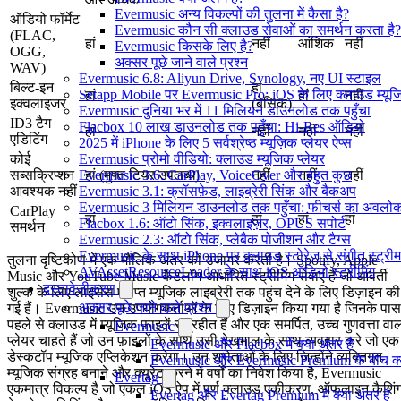
Evermusic अन्य विकल्पों की तुलना में कैसा है?
ऑडियो फॉर्मेट
Evermusic कौन सी क्लाउड सेवाओं का समर्थन करता है?
(FLAC,
हां
नहीं
आंशिक
नहीं
Evermusic किसके लिए है?
OGG,
अक्सर पूछे जाने वाले प्रश्न
WAV)
Evermusic 6.8: Aliyun Drive, Synology, नए UI स्टाइल
बिल्ट-इन
हां
Setapp Mobile पर Evermusic Pro: iOS के लिए क्लाउड म्यू
हां
हां
नहीं
इक्वलाइजर
(बेसिक)
Evermusic दुनिया भर में 11 मिलियन डाउनलोड तक पहुँचा
ID3 टैग
Flacbox 10 लाख डाउनलोड तक पहुँचा: Hi-Res ऑडियो
हां
नहीं
नहीं
नहीं
एडिटिंग
2025 में iPhone के लिए 5 सर्वश्रेष्ठ म्यूज़िक प्लेयर ऐप्स
Evermusic प्रोमो वीडियो: क्लाउड म्यूजिक प्लेयर
कोई
Evermusic 3.6: CarPlay, VoiceOver और बहुत कुछ
सब्सक्रिप्शन
हां (मुफ्त टियर उपलब्ध)
नहीं
नहीं
नहीं
Evermusic 3.1: क्रॉसफ़ेड, लाइब्रेरी सिंक और बैकअप
आवश्यक नहीं
Evermusic 3 मिलियन डाउनलोड तक पहुँचा: फीचर्स का अवलो
CarPlay
हां
हां
हां
हां
Flacbox 1.6: ऑटो सिंक, इक्वलाइज़र, OPUS सपोर्ट
समर्थन
Evermusic 2.3: ऑटो सिंक, प्लेबैक पोजीशन और टैग्स
Evermusic के साथ iPhone पर क्लाउड स्टोरेज से संगीत स्ट्रीम 
तुलना दृष्टिकोण में एक मौलिक अंतर को उजागर करती है। Spotify, Apple
AVAssetResourceLoader के साथ iOS ऑडियो स्ट्रीमिंग
Music और YouTube Music कैटलॉग-आधारित स्ट्रीमिंग सेवाएं हैं जो आवर्ती
दस्तावेज़ीकरण
शुल्क के लिए लाइसेंस प्राप्त म्यूजिक लाइब्रेरी तक पहुंच देने के लिए डिज़ाइन की
अक्सर पूछे जाने वाले प्रश्न
गई हैं। Evermusic उन उपयोगकर्ताओं के लिए डिज़ाइन किया गया है जिनके पास
पहले से क्लाउड में म्यूजिक फ़ाइलें संग्रहीत हैं और एक समर्पित, उच्च गुणवत्ता वा
Evermusic
प्लेयर चाहते हैं जो उन फ़ाइलों के साथ उसी देखभाल के साथ व्यवहार करे जो एक
Evermusic और Flacbox में क्या अंतर है
डेस्कटॉप म्यूजिक एप्लिकेशन करेगा। उन श्रोताओं के लिए जिन्होंने व्यक्तिगत
Evermusic और Evermusic Premium के बीच क्य
म्यूजिक संग्रह बनाने और क्यूरेट करने में वर्षों का निवेश किया है, Evermusic
Evertag
एकमात्र विकल्प है जो एकल iOS ऐप में पूर्ण क्लाउड एकीकरण, ऑफलाइन कैशिंग
Evertag और Evertag Premium में क्या अंतर है