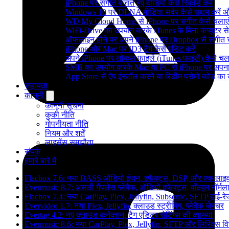
iPhone पर संगीत बजाते हुए वीडियो कैसे रिकॉर्ड करें
Windows 10 पर DLNA मीडिया सर्वर कैसे सक्षम करें औ
WD My Cloud Home से iPhone पर संगीत कैसे चलाएं
WiFi-Drive का उपयोग करके iTunes के बिना कंप्यूटर से iP
ऑफलाइन होने पर अपने iPhone पर Dropbox से संगीत 
iPhone और Mac पर ID3 टैग कैसे एडिट करें
अपने iPhone पर लोकल फाइलें (iTunes फाइलें) कैसे चला
SMB का उपयोग करके Mac या PC से iPhone पर अपना सं
App Store से ऐप इंस्टॉल करने या रिडीम प्रोमो कोड क
सहायता
कानूनी
कानूनी सूचना
कुकी नीति
गोपनीयता नीति
नियम और शर्तें
लाइसेंस समझौता
संपर्क
हमारे बारे में
Flacbox 7.6: नया BASS ऑडियो इंजन, इफेक्ट्स, DSP, और एक लाइव म
Evermusic 8.7: असली गैपलेस प्लेबैक, ऑडियो इफ़ेक्ट्स, वॉल्यूम नॉर्मल
Flacbox 7.4: नया CarPlay, Plex, Jellyfin, Subsonic, SFTP हाई-र
Evervideo 1.7: नया Plex, Jellyfin, क्लाउड स्ट्रीमिंग, प्लेबैक जेस्चर
Evertag 4.2: नए क्लाउड कनेक्शन, टैग एडिटर सेटिंग्स की व्याख्या
Evermusic 8.6: नया CarPlay, Plex, Jellyfin, SFTP और लिरिक्स वि