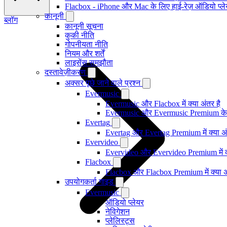
Flacbox - iPhone और Mac के लिए हाई-रेज़ ऑडियो प्ल
कानूनी
ब्लॉग
कानूनी सूचना
कुकी नीति
गोपनीयता नीति
नियम और शर्तें
लाइसेंस समझौता
दस्तावेज़ीकरण
अक्सर पूछे जाने वाले प्रश्न
Evermusic
Evermusic और Flacbox में क्या अंतर है
Evermusic और Evermusic Premium के ब
Evertag
Evertag और Evertag Premium में क्या अं
Evervideo
Evervideo और Evervideo Premium में क्
Flacbox
Flacbox और Flacbox Premium में क्या अ
उपयोगकर्ता गाइड
Evermusic
ऑडियो प्लेयर
नेविगेशन
प्लेलिस्ट्स