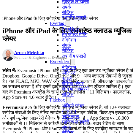
म्यूजिक लाइब्रेरी
संपर्क
सेटिंग्स
स्थानीय फाइलें
iPhone और iPad के लिए सर्वश्रेष्ठ क्लाउड म्यूजिक प्लेयर
Evertag
टैग एडिटर
iPhone और iPad के लिए सर्वश्रेष्ठ क्लाउड म्यूजिक
टैग फ़ील्ड मैपिंग
प्लेयर
नेविगेशन
संपर्क
सेटिंग्स
Artem Meleshko
स्थानीय फ़ाइलें
Founder & Engineer at Everappz
Evervideo
नेविगेशन
संक्षेप में:
Evermusic iPhone और iPad के लिए एक क्लाउड म्यूजिक प्लेयर है ज
प्लेलिस्ट
Dropbox, Google Drive, OneDrive और 9+ अन्य क्लाउड सेवाओं से जुड़ता
फाइलें
है। यह FLAC, MP3, WAV और अन्य फॉर्मेट चलाता है, ऑफलाइन डाउनलोड
मीडिया प्लेयर
का समर्थन करता है और इसमें इक्वलाइजर और ID3 टैग एडिटर शामिल है। एक
मीडिया लाइब्रेरी
बार के Premium अपग्रेड के साथ मुफ्त डाउनलोड। 11 मिलियन+ डाउनलोड,
सेटिंग्स
App Store पर 4.6 स्टार रेटिंग।
Flacbox
ऑडियो प्लेयर
Evermusic
iOS के लिए सर्वश्रेष्ठ क्लाउड म्यूजिक प्लेयर है, जो 12+ क्लाउड
नेविगेशन
स्टोरेज सेवाओं के लिए नेटिव समर्थन को ऑफलाइन प्लेबैक, बिल्ट-इन इक्वलाइज
प्लेलिस्ट्स
और पूर्ण म्यूजिक लाइब्रेरी मैनेजर के साथ जोड़ता है। App Store पर 18,000+
म्यूज़िक लाइब्रेरी
समीक्षाओं से 11 मिलियन से अधिक डाउनलोड और 4.6-स्टार रेटिंग के साथ,
संपर्क
Evermusic ने iPhone और iPad उपयोगकर्ताओं के लिए पसंदीदा समाधान के रू
सेटिंग्स