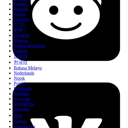
English
Español
Suomi
Français
עברית
हिन्दी
Hrvatski
Magyar
Bahasa Indonesia
Italiano
日本語
한국어
Bahasa Melayu
Nederlands
Norsk
Polski
Português
Română
Русский
Slovenčina
Svenska
ไทย
Türkçe
Українська