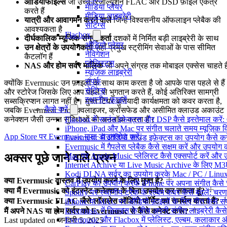
ऑडियोफाइल्स
जो उच्च-रिज़ॉल्यूशन FLAC और DSD फ़ाइलें एकत्र
मीडिया प्लेयर
करते हैं
मीडिया लाइब्रेरी
यात्री और आवागमन करने वाले
जिन्हें विश्वसनीय ऑफलाइन प्लेबैक की
सेटिंग्स
आवश्यकता है
Flacbox
दीर्घकालिक म्यूजिक संग्रहकर्ता
दशकों में निर्मित बड़ी लाइब्रेरी के साथ
ऑडियो प्लेयर
उन क्षेत्रों के उपयोगकर्ता
जहाँ प्रमुख स्ट्रीमिंग सेवाओं के पास सीमित
नेविगेशन
कैटलॉग हैं
प्लेलिस्ट्स
NAS और होम सर्वर मालिक
जो अपने संग्रह तक मोबाइल एक्सेस चाहते है
म्यूज़िक लाइब्रेरी
संपर्क
क्योंकि Evermusic उन फ़ाइलों के साथ काम करता है जो आपके पास पहले से हैं
सेटिंग्स
और स्टोरेज जिसके लिए आप पहले से भुगतान करते हैं, कोई अतिरिक्त सामग्री
स्थानीय फ़ाइलें
सब्सक्रिप्शन लागत नहीं है। मुफ्त टियर बुनियादी कार्यक्षमता को कवर करता है,
कैसे करें
जबकि Evermusic Pro इक्वलाइजर, क्रॉसफेड और असीमित क्लाउड अकाउंट
कनेक्शन जैसी उन्नत सुविधाओं को अनलॉक करता है।
Flacbox में साउंड इफेक्ट्स और DSP कैसे इस्तेमाल करें
iPhone, iPad और Mac पर संगीत चलाते समय म्यूज़िक विज
App Store पर Evermusic मुफ्त डाउनलोड करें
.
Evermusic में ऑडियो साउंड इफ़ेक्ट्स का उपयोग कैसे करें:
Evermusic में गैपलेस प्लेबैक कैसे सक्षम करें और उपयोग क
अक्सर पूछे जाने वाले प्रश्न
Mac पर Apple Music प्लेलिस्ट कैसे एक्सपोर्ट करें और उन
Internet Archive या Live Music Archive के लिए M3U प
Kodi DLNA सर्वर का उपयोग करके Mac / PC / Linux 
क्या Evermusic वास्तव में उपयोग करने के लिए मुफ्त है?
CarPlay का उपयोग करके iPhone पर अपना संगीत कैसे 
क्या मैं Evermusic को इंटरनेट कनेक्शन के बिना उपयोग कर सकता हूं?
Spotify पर स्थानीय ट्रैक के एल्बम कवर कैसे बदलें: 
क्या Evermusic FLAC जैसे लॉसलेस ऑडियो फॉर्मेट का समर्थन करता है?
iPhone या MAC पर ऑडियो फ़ाइलों के लिए गीत कैसे संप
Evermusic में डिवाइस के बीच अपनी संगीत लाइब्रेरी कै
मैं अपने NAS या होम सर्वर को Evermusic से कैसे कनेक्ट करूं?
Evermusic और Flacbox में प्लेलिस्ट, एल्बम, कलाकार और 
Last updated on
जनवरी 5, 2025