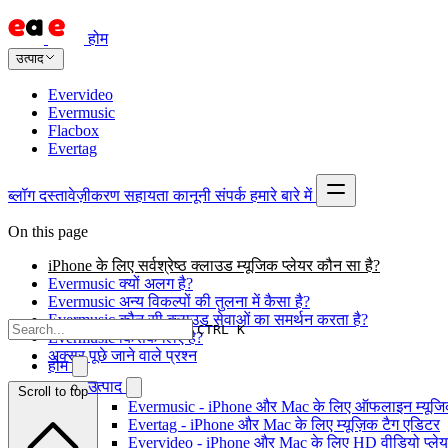
होम
उत्पाद
Evervideo
Evermusic
Flacbox
Evertag
ब्लॉग
दस्तावेज़ीकरण
सहायता
कानूनी
संपर्क
हमारे बारे में
On this page
iPhone के लिए सर्वश्रेष्ठ क्लाउड म्यूजिक प्लेयर कौन सा है?
Evermusic क्यों अलग है?
Evermusic अन्य विकल्पों की तुलना में कैसा है?
Evermusic कौन सी क्लाउड सेवाओं का समर्थन करता है?
CTRL K
Evermusic किसके लिए है?
अक्सर पूछे जाने वाले प्रश्न
होम
उत्पाद
Scroll to top
Evermusic - iPhone और Mac के लिए ऑफलाइन म्यूजिक
Evertag - iPhone और Mac के लिए म्यूज़िक टैग एडिटर
Evervideo - iPhone और Mac के लिए HD वीडियो प्ले