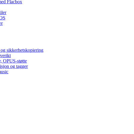
med Flacbox
iler
iOS
er
 og sikkerhetskopiering
verikt
r, OPUS-støtte
isjon og tagger
music