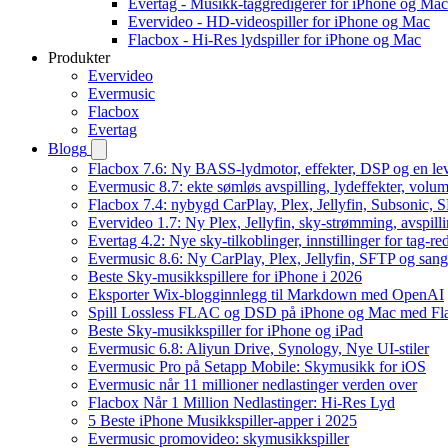
Evertag - Musikk-taggredigerer for iPhone og Mac
Evervideo - HD-videospiller for iPhone og Mac
Flacbox - Hi-Res lydspiller for iPhone og Mac
Produkter
Evervideo
Evermusic
Flacbox
Evertag
Blogg
Flacbox 7.6: Ny BASS-lydmotor, effekter, DSP og en le
Evermusic 8.7: ekte sømløs avspilling, lydeffekter, volum
Flacbox 7.4: nybygd CarPlay, Plex, Jellyfin, Subsonic, S
Evervideo 1.7: Ny Plex, Jellyfin, sky-strømming, avspill
Evertag 4.2: Nye sky-tilkoblinger, innstillinger for tag-red
Evermusic 8.6: Ny CarPlay, Plex, Jellyfin, SFTP og sang
Beste Sky-musikkspillere for iPhone i 2026
Eksporter Wix-blogginnlegg til Markdown med OpenAI
Spill Lossless FLAC og DSD på iPhone og Mac med Fl
Beste Sky-musikkspiller for iPhone og iPad
Evermusic 6.8: Aliyun Drive, Synology, Nye UI-stiler
Evermusic Pro på Setapp Mobile: Skymusikk for iOS
Evermusic når 11 millioner nedlastinger verden over
Flacbox Når 1 Million Nedlastinger: Hi-Res Lyd
5 Beste iPhone Musikkspiller-apper i 2025
Evermusic promovideo: skymusikkspiller