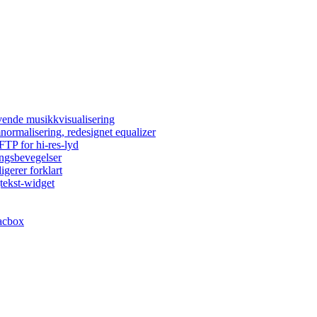
vende musikkvisualisering
normalisering, redesignet equalizer
FTP for hi-res-lyd
ingsbevegelser
igerer forklart
tekst-widget
acbox