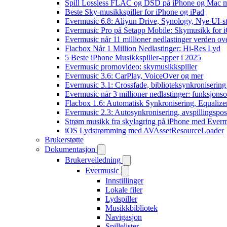
Spill Lossless FLAC og DSD på iPhone og Mac 
Beste Sky-musikkspiller for iPhone og iPad
Evermusic 6.8: Aliyun Drive, Synology, Nye UI-st
Evermusic Pro på Setapp Mobile: Skymusikk for 
Evermusic når 11 millioner nedlastinger verden ov
Flacbox Når 1 Million Nedlastinger: Hi-Res Lyd
5 Beste iPhone Musikkspiller-apper i 2025
Evermusic promovideo: skymusikkspiller
Evermusic 3.6: CarPlay, VoiceOver og mer
Evermusic 3.1: Crossfade, biblioteksynkronisering
Evermusic når 3 millioner nedlastinger: funksjonso
Flacbox 1.6: Automatisk Synkronisering, Equalize
Evermusic 2.3: Autosynkronisering, avspillingspos
Strøm musikk fra skylagring på iPhone med Ever
iOS Lydstrømming med AVAssetResourceLoader
Brukerstøtte
Dokumentasjon
Brukerveiledning
Evermusic
Innstillinger
Lokale filer
Lydspiller
Musikkbibliotek
Navigasjon
Spillelister