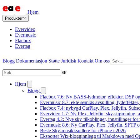
Hjem
Produkter
Evervideo
Evermusic
Flacbox
Evertag
Blogg
Dokumentasjon
Støtte
Juridisk
Kontakt
Om oss
⌘
K
Hjem
Blogg
Flacbox 7.6: Ny BASS-lydmotor, effekter, DSP og
Evermusic 8.7: ekte sømløs avspilling, lydeffekter
Flacbox 7.4: nybygd CarPlay, Plex, Jellyfin, Subso
Evervideo 1.7: Ny Plex, Jellyfin, sky-strømming, a
Evertag 4.2: Nye sky-tilkoblinger, innstillinger for 
Evermusic 8.6: Ny CarPlay, Plex, Jellyfin, SFTP o
Beste Sky-musikkspillere for iPhone i 2026
Eksporter Wix-blogginnlegg til Markdown med 