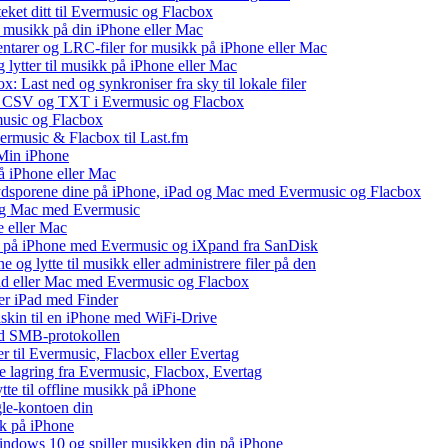
teket ditt til Evermusic og Flacbox
l musikk på din iPhone eller Mac
ntarer og LRC-filer for musikk på iPhone eller Mac
ytter til musikk på iPhone eller Mac
: Last ned og synkroniser fra sky til lokale filer
, CSV og TXT i Evermusic og Flacbox
music og Flacbox
vermusic & Flacbox til Last.fm
Min iPhone
å iPhone eller Mac
lydsporene dine på iPhone, iPad og Mac med Evermusic og Flacbox
 og Mac med Evermusic
e eller Mac
 på iPhone med Evermusic og iXpand fra SanDisk
og lytte til musikk eller administrere filer på den
Pad eller Mac med Evermusic og Flacbox
ler iPad med Finder
maskin til en iPhone med WiFi-Drive
med SMB-protokollen
ler til Evermusic, Flacbox eller Evertag
e lagring fra Evermusic, Flacbox, Evertag
te til offline musikk på iPhone
gle-kontoen din
kk på iPhone
ndows 10 og spiller musikken din på iPhone