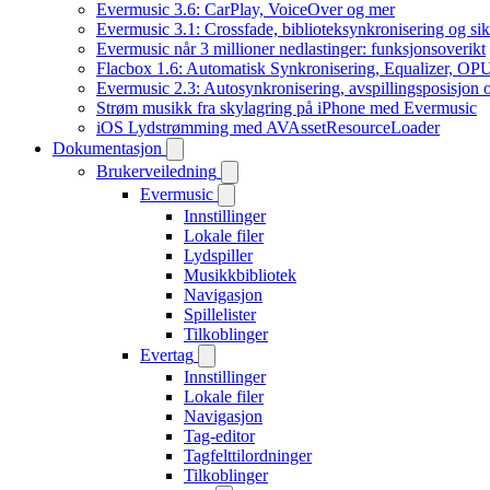
Evermusic 3.6: CarPlay, VoiceOver og mer
Evermusic 3.1: Crossfade, biblioteksynkronisering og si
Evermusic når 3 millioner nedlastinger: funksjonsoverikt
Flacbox 1.6: Automatisk Synkronisering, Equalizer, OPU
Evermusic 2.3: Autosynkronisering, avspillingsposisjon 
Strøm musikk fra skylagring på iPhone med Evermusic
iOS Lydstrømming med AVAssetResourceLoader
Dokumentasjon
Brukerveiledning
Evermusic
Innstillinger
Lokale filer
Lydspiller
Musikkbibliotek
Navigasjon
Spillelister
Tilkoblinger
Evertag
Innstillinger
Lokale filer
Navigasjon
Tag-editor
Tagfelttilordninger
Tilkoblinger