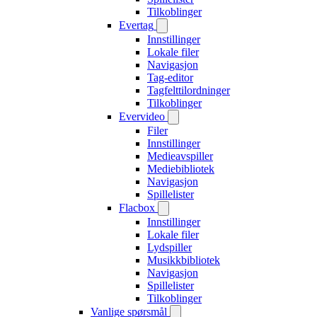
Tilkoblinger
Evertag
Innstillinger
Lokale filer
Navigasjon
Tag-editor
Tagfelttilordninger
Tilkoblinger
Evervideo
Filer
Innstillinger
Medieavspiller
Mediebibliotek
Navigasjon
Spillelister
Flacbox
Innstillinger
Lokale filer
Lydspiller
Musikkbibliotek
Navigasjon
Spillelister
Tilkoblinger
Vanlige spørsmål