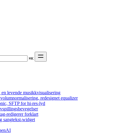
⌘
K
 en levende musikkvisualisering
, volumnormalisering, redesignet equalizer
nic, SFTP for hi-res-lyd
vspillingsbevegelser
tag-redigerer forklart
g sangtekst-widget
OpenAI