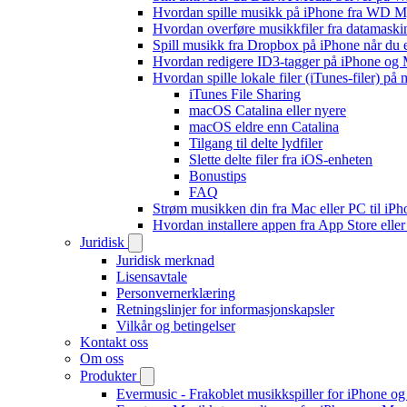
Hvordan spille musikk på iPhone fra WD
Hvordan overføre musikkfiler fra datamaski
Spill musikk fra Dropbox på iPhone når du e
Hvordan redigere ID3-tagger på iPhone og
Hvordan spille lokale filer (iTunes-filer) på
iTunes File Sharing
macOS Catalina eller nyere
macOS eldre enn Catalina
Tilgang til delte lydfiler
Slette delte filer fra iOS-enheten
Bonustips
FAQ
Strøm musikken din fra Mac eller PC til i
Hvordan installere appen fra App Store elle
Juridisk
Juridisk merknad
Lisensavtale
Personvernerklæring
Retningslinjer for informasjonskapsler
Vilkår og betingelser
Kontakt oss
Om oss
Produkter
Evermusic - Frakoblet musikkspiller for iPhone o