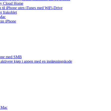
 My Cloud Home
n til iPhone uten iTunes med WiFi-Drive
r frakoblet
 Mac
 min iPhone
Phone med SMB
r aktivere kjøp i appen med en innløsningskode
g Mac