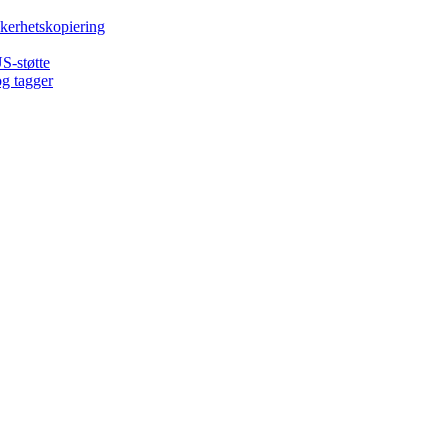
kkerhetskopiering
S-støtte
og tagger