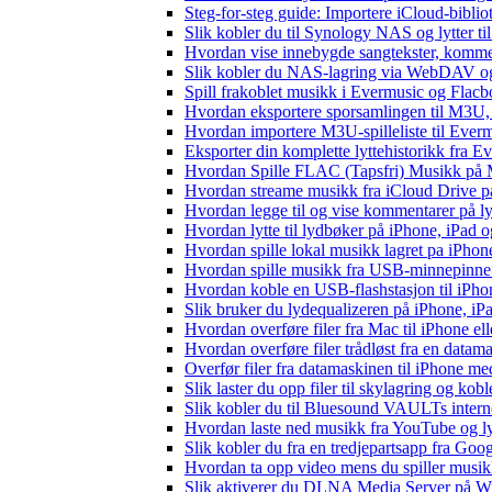
Steg-for-steg guide: Importere iCloud-biblio
Slik kobler du til Synology NAS og lytter ti
Hvordan vise innebygde sangtekster, komme
Slik kobler du NAS-lagring via WebDAV og l
Spill frakoblet musikk i Evermusic og Flacbox
Hvordan eksportere sporsamlingen til M3U
Hvordan importere M3U-spilleliste til Ever
Eksporter din komplette lyttehistorikk fra E
Hvordan Spille FLAC (Tapsfri) Musikk på 
Hvordan streame musikk fra iCloud Drive p
Hvordan legge til og vise kommentarer på 
Hvordan lytte til lydbøker på iPhone, iPad
Hvordan spille lokal musikk lagret pa iPhon
Hvordan spille musikk fra USB-minnepinne
Hvordan koble en USB-flashstasjon til iPhone 
Slik bruker du lydequalizeren på iPhone, i
Hvordan overføre filer fra Mac til iPhone el
Hvordan overføre filer trådløst fra en data
Overfør filer fra datamaskinen til iPhone 
Slik laster du opp filer til skylagring og kob
Slik kobler du til Bluesound VAULTs intern
Hvordan laste ned musikk fra YouTube og lyt
Slik kobler du fra en tredjepartsapp fra Goo
Hvordan ta opp video mens du spiller musi
Slik aktiverer du DLNA Media Server på Wi