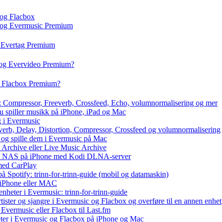
 og Flacbox
c og Evermusic Premium
g Evertag Premium
 og Evervideo Premium?
g Flacbox Premium?
x: Compressor, Freeverb, Crossfeed, Echo, volumnormalisering og mer
du spiller musikk på iPhone, iPad og Mac
g i Evermusic
everb, Delay, Distortion, Compressor, Crossfeed og volumnormalisering
r og spille dem i Evermusic på Mac
t Archive eller Live Music Archive
ux / NAS på iPhone med Kodi DLNA-server
med CarPlay
å Spotify: trinn-for-trinn-guide (mobil og datamaskin)
å iPhone eller MAC
nheter i Evermusic: trinn-for-trinn-guide
rtister og sjangre i Evermusic og Flacbox og overføre til en annen enhet
Evermusic eller Flacbox til Last.fm
ter i Evermusic og Flacbox på iPhone og Mac