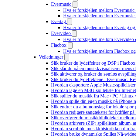
Evermusic
Hva er forskjellen mellom Evermusic
Hva er forskjellen mellom Evermusi
Evertag
Hva er forskjellen mellom Evertag o
Evervideo
Hva er forskjellen mellom Evervideo
Flacbox
Hva er forskjellen mellom Flacbox o
Veiledninger
Slik bruker du lydeffekter og DSP i Flacbo
Slik slår du på en musikkvisualiserer mens 
Slik aktiverer og bruker du sømløs avspillin
Slik bruker du lydeffektene i Evermusic: R
Hvordan eksportere Apple Music-spilleliste
Hvordan lage en M3U-spilleliste for Interne
Slik spiller du musikk fra Mac / PC / Lin
Hvordan spille din egen musikk på iPhone 
Slik endrer du albumomslag for lokale spor p
Hvordan redigere sangtekster for lydfiler p
Slik overfører du musikkbiblioteket mellom e
Hvordan arkivere (ZIP) spillelister, album, a
Hvordan scrobble musikkhistorikken din fra 
Hvordan bruke dynamiske Spilles Nå-widge