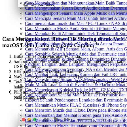
Cara Mengaktifkan dan Menggunakan Main Balik Tanpa
Cara Menggunakan Kesan Bunyi Audio dalam Evermusic: 
Cara Mengeksport Senarai Main Apple Music dan Mema
Cara Mencipta Senarai Main M3U untuk Internet Archiv
Cara memainkan muzik dari Mac / PC / Linux / NAS d
Cara Memainkan Muzik Anda Sendiri di iPhone Mengg
Cara Menukar Kulit Album untuk Trek Tempatan di Spo
Cara Menggunakan iTunes File Sharing untuk Versi
Cara Mengedit Lirik untuk Fail Audio di iPhone atau 
Cara Memindahkan Pustaka Muzik Anda Antara Peranti
macOS Lebih Lama daripada Catalina
Cara Mengarkib (ZIP) Senarai Main, Album, Artis dan 
Cara Scrobble Sejarah Muzik Anda dari Evermusic atau 
Buka iTunes pada Mac atau PC anda.
Cara Menggunakan Widget Sedang Dimainkan Dinamik 
Sambungkan iPhone atau iPad anda ke komputer melalui kabel
Panduan Langkah demi Langkah: Mengimport Perpustak
USB lightning.
Cara Menyambungkan Synology NAS dan Mendengar Mu
Klik pada peranti iOS anda dalam iTunes.
Cara Melihat Lirik Terbenam, Komen dan Fail LRC unt
Navigasi ke bahagian “Aplikasi” di bar sisi kiri.
Cara Menyambung Storan NAS Menggunakan WebDAV d
Tatal ke bawah ke bahagian “File Sharing” di bahagian bawah
Main Muzik Luar Talian di Evermusic & Flacbox: Muat 
halaman.
Cara Mengeksport Koleksi Trek ke M3U, CSV dan TXT
Pilih aplikasi untuk melihat fail yang tersedia untuk dikongsi
Cara Mengimport Senarai Main M3U ke Evermusic dan 
pada peranti anda.
Eksport Sejarah Pendengaran Lengkap dari Evermusic &
Cara Memainkan Muzik FLAC (Lossless) di iPhone Say
Cara Menstrim Muzik dari iCloud Drive pada iPhone at
Cara Menambah dan Melihat Komen pada Trek Audio An
Cara Memainkan Muzik dari Pemacu Kilat USB pada iP
Cara Memainkan Muzik Tempatan yang Disimpan di iP