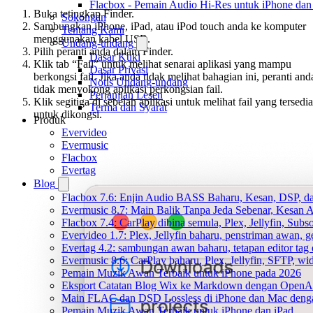
Flacbox - Pemain Audio Hi-Res untuk iPhone da
Buka tetingkap Finder.
Sokongan
Sambungkan iPhone, iPad, atau iPod touch anda ke komputer
Tentang Kami
menggunakan kabel USB.
Undang-undang
Pilih peranti anda dalam Finder.
Dasar Kuki
Klik tab “Fail” untuk melihat senarai aplikasi yang mampu
Dasar Privasi
berkongsi fail. Jika anda tidak melihat bahagian ini, peranti and
Notis Undang-undang
tidak menyokong aplikasi perkongsian fail.
Perjanjian Lesen
Klik segitiga di sebelah aplikasi untuk melihat fail yang tersedia
Terma dan Syarat
untuk dikongsi.
Produk
Evervideo
Evermusic
Flacbox
Evertag
Blog
Flacbox 7.6: Enjin Audio BASS Baharu, Kesan, DSP, d
Evermusic 8.7: Main Balik Tanpa Jeda Sebenar, Kesan
Flacbox 7.4: CarPlay dibina semula, Plex, Jellyfin, Sub
Evervideo 1.7: Plex, Jellyfin baharu, penstriman awan, g
Evertag 4.2: sambungan awan baharu, tetapan editor tag 
Evermusic 8.6: CarPlay baharu, Plex, Jellyfin, SFTP, widg
Pemain Muzik Awan Terbaik untuk iPhone pada 2026
Eksport Catatan Blog Wix ke Markdown dengan OpenA
Main FLAC dan DSD Lossless di iPhone dan Mac deng
Pemain Muzik Awan Terbaik untuk iPhone dan iPad