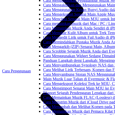
Cara Menghidupkan Penggambar Muzik Sem
Cara Mengaktifkan dan Menggunakan Main 
Cara Menggunakan Kesan Bunyi Audio dalam
Cara Mengeksport Senarai Main Apple Mus
Cara Mencipta Senarai Main M3U untuk Inte
Cara memainkan muzik dari Mac / PC / L
Cara Memainkan Muzik Anda Sendiri di i
Cara Menukar Kulit Album untuk Trek Tem
Cara Mengedit Lirik untuk Fail Audio di i
Cara Memindahkan Pustaka Muzik Anda Ant
Cara Mengarkib (ZIP) Senarai Main, Album
Cara Scrobble Sejarah Muzik Anda dari Eve
Cara Menggunakan Widget Sedang Dimaink
Panduan Langkah demi Langkah: Mengimpor
Cara Menyambungkan Synology NAS dan M
Cara Melihat Lirik Terbenam, Komen dan F
Cara Penggunaan
Cara Menyambung Storan NAS Menggunak
Main Muzik Luar Talian di Evermusic & Fl
Cara Mengeksport Koleksi Trek ke M3U, 
Cara Mengimport Senarai Main M3U ke Ev
Eksport Sejarah Pendengaran Lengkap dari
Cara Memainkan Muzik FLAC (Lossless) di
Cara Menstrim Muzik dari iCloud Drive pa
Cara Menambah dan Melihat Komen pada Tr
Cara Memainkan Muzik dari Pemacu Kilat 