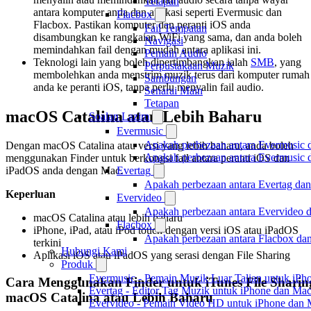
Tetapan
antara komputer anda dan aplikasi seperti Evermusic dan
Flacbox
Flacbox. Pastikan komputer dan peranti iOS anda
Fail Tempatan
disambungkan ke rangkaian WiFi yang sama, dan anda boleh
Navigasi
memindahkan fail dengan mudah antara aplikasi ini.
Pemain Audio
Teknologi lain yang boleh dipertimbangkan ialah
SMB
, yang
Perpustakaan Muzik
membolehkan anda menstrim muzik terus dari komputer rumah
Sambungan
anda ke peranti iOS, tanpa perlu menyalin fail audio.
Senarai Main
Tetapan
macOS Catalina atau Lebih Baharu
Soalan Lazim
Evermusic
Apakah perbezaan antara Evermusic 
Dengan macOS Catalina atau versi yang lebih baharu, anda boleh
Apakah perbezaan antara Evermusic
menggunakan Finder untuk berkongsi fail antara peranti iOS dan
Evertag
iPadOS anda dengan Mac.
Apakah perbezaan antara Evertag da
Keperluan
Evervideo
Apakah perbezaan antara Evervideo 
macOS Catalina atau lebih baharu
Flacbox
iPhone, iPad, atau iPod touch dengan versi iOS atau iPadOS
Apakah perbezaan antara Flacbox da
terkini
Hubungi Kami
Aplikasi iOS atau iPadOS yang serasi dengan File Sharing
Produk
Evermusic - Pemain Muzik Luar Talian untuk iPh
Cara Menggunakan Finder untuk iTunes File Sharin
Evertag - Editor Tag Muzik untuk iPhone dan Ma
macOS Catalina atau Lebih Baharu
Evervideo - Pemain Video HD untuk iPhone dan