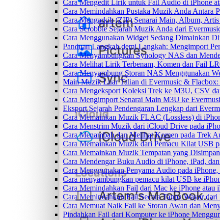
Cara Mengedit Lirik untuk Fail Audio di iPhone
Cara Memindahkan Pustaka Muzik Anda Antara P
Cara Mengarkib (ZIP) Senarai Main, Album, Arti
Cara Scrobble Sejarah Muzik Anda dari Evermusic
Cara Menggunakan Widget Sedang Dimainkan Din
Panduan Langkah demi Langkah: Mengimport Per
Cara Menyambungkan Synology NAS dan Menden
Cara Melihat Lirik Terbenam, Komen dan Fail L
Cara Menyambung Storan NAS Menggunakan Web
Main Muzik Luar Talian di Evermusic & Flacbox:
Cara Mengeksport Koleksi Trek ke M3U, CSV d
Cara Mengimport Senarai Main M3U ke Evermusi
Eksport Sejarah Pendengaran Lengkap dari Everm
Cara Memainkan Muzik FLAC (Lossless) di iPho
Cara Menstrim Muzik dari iCloud Drive pada iPh
Cara Menambah dan Melihat Komen pada Trek Aud
Cara Memainkan Muzik dari Pemacu Kilat USB p
Cara Memainkan Muzik Tempatan yang Disimpan 
Cara Mendengar Buku Audio di iPhone, iPad, d
Cara Menggunakan Penyama Audio pada iPhone, 
Cara menyambungkan pemacu kilat USB ke iPhone
Cara Memindahkan Fail dari Mac ke iPhone atau
Cara Memindahkan Fail Secara Tanpa Wayar dar
Cara Memuat Naik Fail ke Storan Awan dan Meny
Pindahkan Fail dari Komputer ke iPhone Mengg