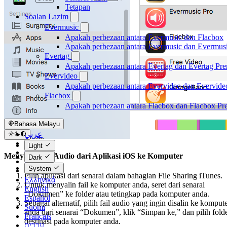
Tetapan
Soalan Lazim
Evermusic
Apakah perbezaan antara Evermusic dan Flacbox
Apakah perbezaan antara Evermusic dan Evermus
Evertag
Apakah perbezaan antara Evertag dan Evertag Pr
Evervideo
Apakah perbezaan antara Evervideo dan Evervid
Flacbox
Apakah perbezaan antara Flacbox dan Flacbox P
Bahasa Melayu
عربي
Català
Light
Čeština
Menyalin Fail Audio dari Aplikasi iOS ke Komputer
Dark
Dansk
System
Deutsch
Pilih aplikasi dari senarai dalam bahagian File Sharing iTunes.
Ελληνικά
Untuk menyalin fail ke komputer anda, seret dari senarai
English
“Dokumen” ke folder atau tetingkap pada komputer anda.
Español
Sebagai alternatif, pilih fail audio yang ingin disalin ke komput
Suomi
anda dari senarai “Dokumen”, klik “Simpan ke,” dan pilih fold
Français
destinasi pada komputer anda.
עברית