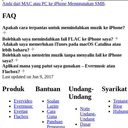
Anda dari MAC atau PC ke iPhone Menggunakan SMB
.
FAQ
Apakah cara terpantas untuk memindahkan muzik ke iPhone?
Bolehkah saya memindahkan fail FLAC ke iPhone saya?
Adakah saya memerlukan iTunes pada macOS Catalina atau
lebih baharu?
Bolehkah saya menstrim muzik tanpa menyalin fail ke iPhone
saya?
Aplikasi mana yang patut saya gunakan – Evermusic atau
Flacbox?
Last updated on
Jun 9, 2017
Produk
Bantuan
Undang-
Syarikat
Undang
Evervideo
Soalan
Tentang
Evermusic
Lazim
Blog
Notis
Evertag
Cara
Hubung
Undang-
Flacbox
Guna
Undang
Panduan
Dasar
Pengguna