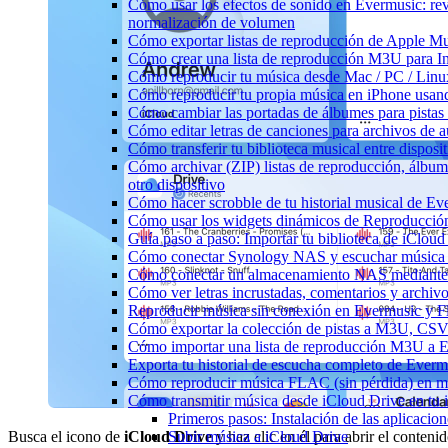
Cómo usar los efectos de sonido en Evermusic: reve
normalización de volumen
Cómo exportar listas de reproducción de Apple Mu
Cómo crear una lista de reproducción M3U para In
Cómo reproducir tu música desde Mac / PC / Lin
Cómo reproducir tu propia música en iPhone usan
Cómo cambiar las portadas de álbumes para pistas l
Cómo editar letras de canciones para archivos de
Cómo transferir tu biblioteca musical entre dispos
Cómo archivar (ZIP) listas de reproducción, álbume
otro dispositivo
Cómo hacer scrobble de tu historial musical de Ev
Cómo usar los widgets dinámicos de Reproducción
Guía paso a paso: Importar tu biblioteca de iClou
Cómo conectar Synology NAS y escuchar música 
Cómo conectar un almacenamiento NAS mediante
Cómo ver letras incrustadas, comentarios y archi
Reproducir música sin conexión en Evermusic y Fla
Cómo exportar la colección de pistas a M3U, CS
Cómo importar una lista de reproducción M3U a 
Exporta tu historial de escucha completo de Everm
Cómo reproducir música FLAC (sin pérdida) en m
Cómo transmitir música desde iCloud Drive en tu
Primeros pasos: Instalación de las aplicacion
Subir música a iCloud Drive
Busca el icono de
iCloud Drive
y haz clic en él para abrir el conteni