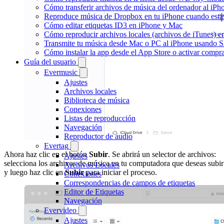
Cómo transferir archivos de música del ordenador al iP
Reproduce música de Dropbox en tu iPhone cuando estás
Cómo editar etiquetas ID3 en iPhone y Mac
Cómo reproducir archivos locales (archivos de iTunes) e
Transmite tu música desde Mac o PC al iPhone usando
Cómo instalar la app desde el App Store o activar compr
Guía del usuario
Evermusic
Ajustes
Archivos locales
Biblioteca de música
Conexiones
Listas de reproducción
Navegación
Reproductor de audio
Evertag
Ahora haz clic en el botón
Subir
. Se abrirá un selector de archivos:
Ajustes
selecciona los archivos de música en tu computadora que deseas subir
Archivos Locales
y luego haz clic en
Subir
para iniciar el proceso.
Conexiones
Correspondencias de campos de etiquetas
Editor de Etiquetas
Navegación
Evervideo
Ajustes