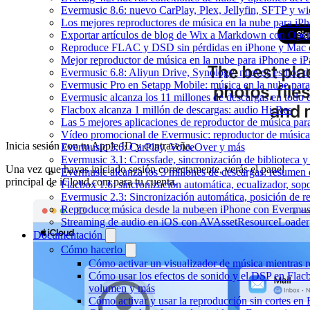
Evermusic 8.6: nuevo CarPlay, Plex, Jellyfin, SFTP y wid
Los mejores reproductores de música en la nube para iP
Exportar artículos de blog de Wix a Markdown con Ope
Reproduce FLAC y DSD sin pérdidas en iPhone y Mac 
Mejor reproductor de música en la nube para iPhone e iP
Evermusic 6.8: Aliyun Drive, Synology, nuevos estilos de
Evermusic Pro en Setapp Mobile: música en la nube par
Evermusic alcanza los 11 millones de descargas en todo
Flacbox alcanza 1 millón de descargas: audio Hi-Res
Las 5 mejores aplicaciones de reproductor de música pa
Vídeo promocional de Evermusic: reproductor de música
Inicia sesión con tu Apple ID y contraseña.
Evermusic 3.6: CarPlay, VoiceOver y más
Evermusic 3.1: Crossfade, sincronización de biblioteca y
Una vez que hayas iniciado sesión correctamente, verás el panel
Evermusic alcanza los 3 millones de descargas: resumen 
principal de iCloud.com para tu cuenta.
Flacbox 1.6: sincronización automática, ecualizador, so
Evermusic 2.3: Sincronización automática, posición de r
Reproduce música desde la nube en iPhone con Evermus
Streaming de audio en iOS con AVAssetResourceLoader
Documentación
Cómo hacerlo
Cómo activar un visualizador de música mientras 
Cómo usar los efectos de sonido y el DSP en Flac
volumen y más
Cómo activar y usar la reproducción sin cortes en