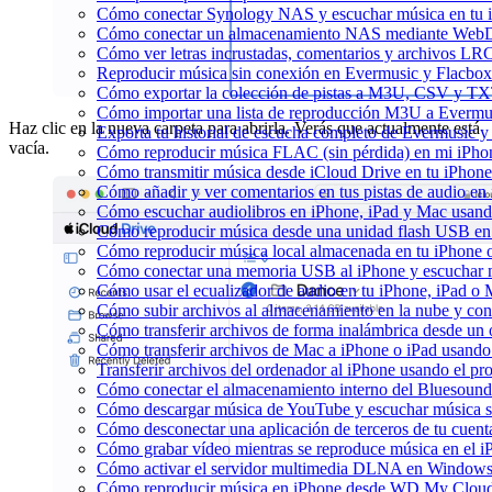
Cómo conectar Synology NAS y escuchar música en tu 
Cómo conectar un almacenamiento NAS mediante WebDA
Cómo ver letras incrustadas, comentarios y archivos LR
Reproducir música sin conexión en Evermusic y Flacbox: 
Cómo exportar la colección de pistas a M3U, CSV y TX
Cómo importar una lista de reproducción M3U a Evermu
Haz clic en la nueva carpeta para abrirla. Verás que actualmente está
Exporta tu historial de escucha completo de Evermusic y
vacía.
Cómo reproducir música FLAC (sin pérdida) en mi iPho
Cómo transmitir música desde iCloud Drive en tu iPhon
Cómo añadir y ver comentarios en tus pistas de audio e
Cómo escuchar audiolibros en iPhone, iPad y Mac usan
Cómo reproducir música desde una unidad flash USB e
Cómo reproducir música local almacenada en tu iPhone
Cómo conectar una memoria USB al iPhone y escuchar mús
Cómo usar el ecualizador de audio en tu iPhone, iPad o
Cómo subir archivos al almacenamiento en la nube y con
Cómo transferir archivos de forma inalámbrica desde un
Cómo transferir archivos de Mac a iPhone o iPad usando
Transferir archivos del ordenador al iPhone usando el p
Cómo conectar el almacenamiento interno del Bluesou
Cómo descargar música de YouTube y escuchar música s
Cómo desconectar una aplicación de terceros de tu cuen
Cómo grabar vídeo mientras se reproduce música en el i
Cómo activar el servidor multimedia DLNA en Windows 
Cómo reproducir música en iPhone desde WD My Clo