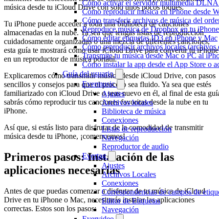
Cómo activar el servidor multimedia DLNA 
música desde tu iCloud Drive con solo unos pocos toques.
Cómo reproducir música en iPhone desd
Cómo transferir archivos de música del ord
Tu iPhone puede acceder a toda una biblioteca de canciones
Reproduce música de Dropbox en tu iPhone 
almacenadas en la nube. Ya sea que tengas listas de reproducción
Cómo editar etiquetas ID3 en iPhone y Mac
cuidadosamente organizadas o una mezcla de diferentes canciones,
Cómo reproducir archivos locales (archivos
esta guía te mostrará cómo usar iCloud Drive para convertir tu iPhone
Transmite tu música desde Mac o PC al iP
en un reproductor de música portátil.
Cómo instalar la app desde el App Store o 
Guía del usuario
Explicaremos cómo transmitir música desde iCloud Drive, con pasos
Evermusic
sencillos y consejos para que el proceso sea fluido. Ya sea que estés
familiarizado con iCloud Drive o seas nuevo en él, al final de esta guí
Ajustes
sabrás cómo reproducir tus canciones favoritas desde la nube en tu
Archivos locales
iPhone.
Biblioteca de música
Conexiones
Así que, si estás listo para disfrutar de la comodidad de transmitir
Listas de reproducción
música desde tu iPhone, ¡comencemos!
Navegación
Reproductor de audio
Primeros pasos: Instalación de las
Evertag
Ajustes
aplicaciones necesarias
Archivos Locales
Conexiones
Antes de que puedas comenzar a disfrutar de tu música de iCloud
Correspondencias de campos de etiqu
Drive en tu iPhone o Mac, necesitarás instalar las aplicaciones
Editor de Etiquetas
correctas. Estos son los pasos:
Navegación
Evervideo