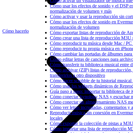
Cómo activar un visualizador de música mie
Cómo usar los efectos de sonido y el DSP e
normalización de volumen y más
Cómo activar y usar la reproducción sin cor
Cómo usar los efectos de sonido en Evermusi
normalización de volumen
Cómo hacerlo
Cómo exportar listas de reproducción de Ap
Cómo crear una lista de reproducción M3U p
Cómo reproducir tu música desde Mac / PC
Cómo reproducir tu propia música en iPhon
Cómo cambiar las portadas de álbumes para pi
Cómo editar letras de canciones para archi
Cómo transferir tu biblioteca musical entre 
Cómo archivar (ZIP) listas de reproducción,
transferirlos a otro dispositivo
Cómo hacer scrobble de tu historial musica
Cómo usar los widgets dinámicos de Reprod
Guía paso a paso: Importar tu biblioteca de
Cómo conectar Synology NAS y escuchar m
Cómo conectar un almacenamiento NAS me
Cómo ver letras incrustadas, comentarios y
Reproducir música sin conexión en Evermusi
locales
Cómo exportar la colección de pistas a M
Cómo importar una lista de reproducción 