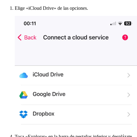
Elige «iCloud Drive» de las opciones.
Toca «Explorar» en la barra de pestañas inferior y desplázate