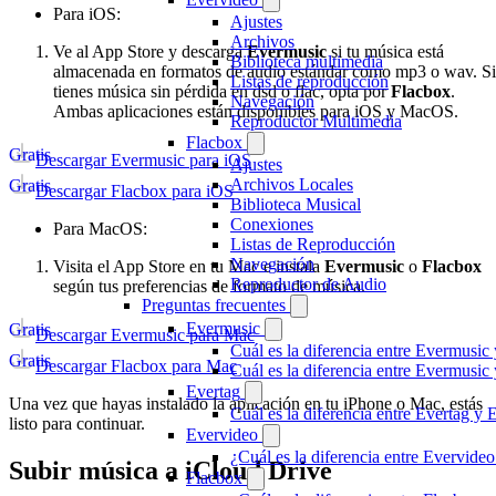
Para iOS:
Ajustes
Archivos
Ve al App Store y descarga
Evermusic
si tu música está
Biblioteca multimedia
almacenada en formatos de audio estándar como mp3 o wav. Si
Listas de reproducción
tienes música sin pérdida en dsd o flac, opta por
Flacbox
.
Navegación
Ambas aplicaciones están disponibles para iOS y MacOS.
Reproductor Multimedia
Flacbox
Gratis
Descargar Evermusic para iOS
Ajustes
Archivos Locales
Gratis
Descargar Flacbox para iOS
Biblioteca Musical
Conexiones
Para MacOS:
Listas de Reproducción
Navegación
Visita el App Store en tu Mac e instala
Evermusic
o
Flacbox
Reproductor de Audio
según tus preferencias de formato de música.
Preguntas frecuentes
Evermusic
Gratis
Descargar Evermusic para Mac
Cuál es la diferencia entre Evermusic
Gratis
Descargar Flacbox para Mac
Cuál es la diferencia entre Evermusi
Evertag
Una vez que hayas instalado la aplicación en tu iPhone o Mac, estás
Cuál es la diferencia entre Evertag y
listo para continuar.
Evervideo
¿Cuál es la diferencia entre Evervid
Subir música a iCloud Drive
Flacbox