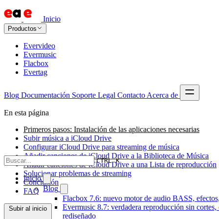
Inicio
Productos
Evervideo
Evermusic
Flacbox
Evertag
Blog
Documentación
Soporte
Legal
Contacto
Acerca de
En esta página
Primeros pasos: Instalación de las aplicaciones necesarias
Subir música a iCloud Drive
Configurar iCloud Drive para streaming de música
Añadir canciones de iCloud Drive a la Biblioteca de Música
CTRL K
Añadir canciones de iCloud Drive a una Lista de reproducción
Solucionar problemas de streaming
Inicio
Conclusión
Blog
FAQ
Flacbox 7.6: nuevo motor de audio BASS, efectos,
Evermusic 8.7: verdadera reproducción sin cortes,
Subir al inicio
rediseñado