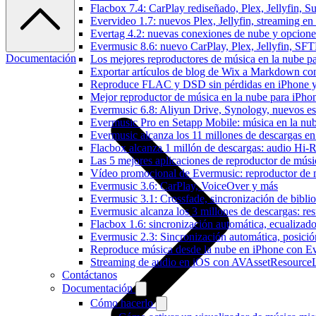
Flacbox 7.4: CarPlay rediseñado, Plex, Jellyfin, 
Evervideo 1.7: nuevos Plex, Jellyfin, streaming en
Evertag 4.2: nuevas conexiones de nube y opciones 
Evermusic 8.6: nuevo CarPlay, Plex, Jellyfin, SFTP
Documentación
Los mejores reproductores de música en la nube p
Exportar artículos de blog de Wix a Markdown c
Reproduce FLAC y DSD sin pérdidas en iPhone 
Mejor reproductor de música en la nube para iPho
Evermusic 6.8: Aliyun Drive, Synology, nuevos esti
Evermusic Pro en Setapp Mobile: música en la nu
Evermusic alcanza los 11 millones de descargas e
Flacbox alcanza 1 millón de descargas: audio Hi-
Las 5 mejores aplicaciones de reproductor de mús
Vídeo promocional de Evermusic: reproductor de 
Evermusic 3.6: CarPlay, VoiceOver y más
Evermusic 3.1: Crossfade, sincronización de biblio
Evermusic alcanza los 3 millones de descargas: r
Flacbox 1.6: sincronización automática, ecualiza
Evermusic 2.3: Sincronización automática, posició
Reproduce música desde la nube en iPhone con E
Streaming de audio en iOS con AVAssetResource
Contáctanos
Documentación
Cómo hacerlo