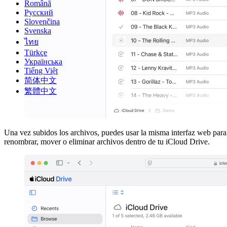
Română
Русский
Slovenčina
Svenska
ไทย
Türkçe
Українська
Tiếng Việt
简体中文
繁體中文
Una vez subidos los archivos, puedes usar la misma interfaz web para
renombrar, mover o eliminar archivos dentro de tu iCloud Drive.