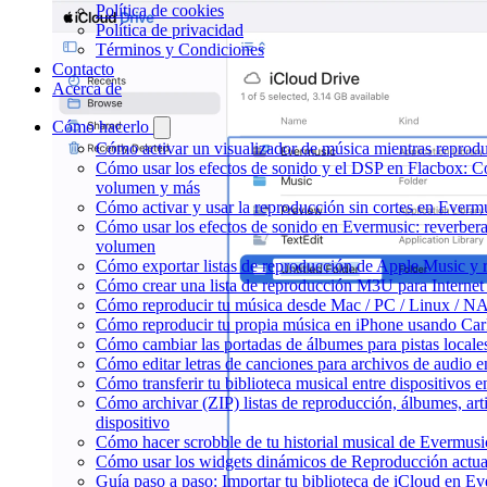
Política de cookies
Política de privacidad
Términos y Condiciones
Contacto
Acerca de
Cómo hacerlo
Cómo activar un visualizador de música mientras reprod
Cómo usar los efectos de sonido y el DSP en Flacbox: C
volumen y más
Cómo activar y usar la reproducción sin cortes en Everm
Cómo usar los efectos de sonido en Evermusic: reverberac
volumen
Cómo exportar listas de reproducción de Apple Music y 
Cómo crear una lista de reproducción M3U para Internet
Cómo reproducir tu música desde Mac / PC / Linux / N
Cómo reproducir tu propia música en iPhone usando Car
Cómo cambiar las portadas de álbumes para pistas locales 
Cómo editar letras de canciones para archivos de audio
Cómo transferir tu biblioteca musical entre dispositivos 
Cómo archivar (ZIP) listas de reproducción, álbumes, arti
dispositivo
Cómo hacer scrobble de tu historial musical de Evermusi
Cómo usar los widgets dinámicos de Reproducción actua
Guía paso a paso: Importar tu biblioteca de iCloud en E