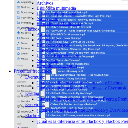
Archivos
Biblioteca multimedia
Listas de reproducción
Navegación
Reproductor Multimedia
Flacbox
Ajustes
Archivos Locales
Biblioteca Musical
Conexiones
Listas de Reproducción
Navegación
Reproductor de Audio
Preguntas frecuentes
Evermusic
Cuál es la diferencia entre Evermusic y Flacbox
Cuál es la diferencia entre Evermusic y Evermusi
Evertag
Cuál es la diferencia entre Evertag y Evertag Pre
Evervideo
¿Cuál es la diferencia entre Evervideo y Evervid
Flacbox
¿Cuál es la diferencia entre Flacbox y Flacbox P