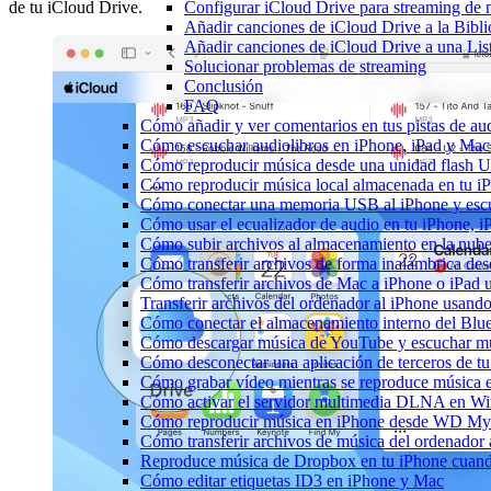
Configurar iCloud Drive para streaming de 
de tu iCloud Drive.
Añadir canciones de iCloud Drive a la Bibl
Añadir canciones de iCloud Drive a una Lis
Solucionar problemas de streaming
Conclusión
FAQ
Cómo añadir y ver comentarios en tus pistas de a
Cómo escuchar audiolibros en iPhone, iPad y Ma
Cómo reproducir música desde una unidad flash 
Cómo reproducir música local almacenada en tu 
Cómo conectar una memoria USB al iPhone y escuch
Cómo usar el ecualizador de audio en tu iPhone, 
Cómo subir archivos al almacenamiento en la nube
Cómo transferir archivos de forma inalámbrica de
Cómo transferir archivos de Mac a iPhone o iPad 
Transferir archivos del ordenador al iPhone usan
Cómo conectar el almacenamiento interno del Bl
Cómo descargar música de YouTube y escuchar mú
Cómo desconectar una aplicación de terceros de t
Cómo grabar vídeo mientras se reproduce música e
Cómo activar el servidor multimedia DLNA en Wi
Cómo reproducir música en iPhone desde WD M
Cómo transferir archivos de música del ordenador
Reproduce música de Dropbox en tu iPhone cuando
Cómo editar etiquetas ID3 en iPhone y Mac