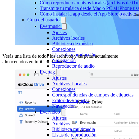
Cómo reproducir archivos locales (archivos de iTu
Transmite tu música desde Mac o PC al iPhone 
Cómo instalar la app desde el App Store o activar
Guía del usuario
Evermusic
Ajustes
Archivos locales
Biblioteca de música
Conexiones
Listas de reproducción
Verás una lista de todos los archivos y carpetas actualmente
Navegación
almacenados en tu iCloud Drive.
Reproductor de audio
Evertag
Ajustes
Archivos Locales
Conexiones
Correspondencias de campos de etiquetas
Editor de Etiquetas
Navegación
Evervideo
Ajustes
Archivos
Biblioteca multimedia
Listas de reproducción