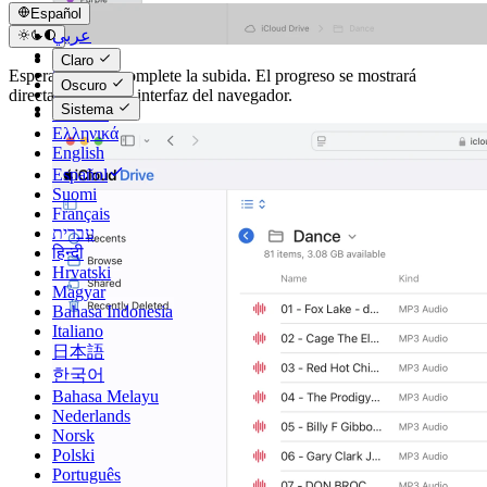
Español
عربي
Català
Claro
Čeština
Espera a que se complete la subida. El progreso se mostrará
Oscuro
Dansk
directamente en la interfaz del navegador.
Sistema
Deutsch
Ελληνικά
English
Español
Suomi
Français
עברית
हिन्दी
Hrvatski
Magyar
Bahasa Indonesia
Italiano
日本語
한국어
Bahasa Melayu
Nederlands
Norsk
Polski
Português