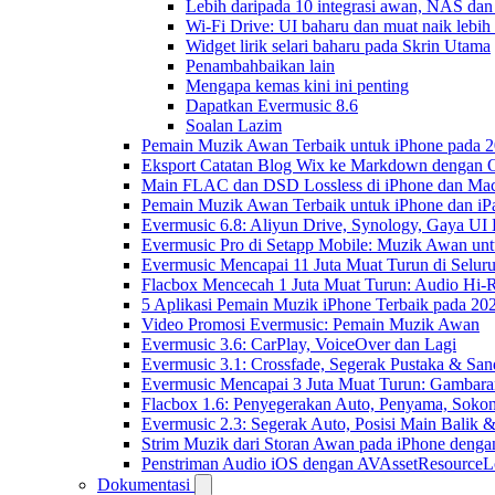
Lebih daripada 10 integrasi awan, NAS dan
Wi-Fi Drive: UI baharu dan muat naik lebih
Widget lirik selari baharu pada Skrin Utama
Penambahbaikan lain
Mengapa kemas kini ini penting
Dapatkan Evermusic 8.6
Soalan Lazim
Pemain Muzik Awan Terbaik untuk iPhone pada 
Eksport Catatan Blog Wix ke Markdown dengan
Main FLAC dan DSD Lossless di iPhone dan Mac
Pemain Muzik Awan Terbaik untuk iPhone dan iP
Evermusic 6.8: Aliyun Drive, Synology, Gaya UI
Evermusic Pro di Setapp Mobile: Muzik Awan un
Evermusic Mencapai 11 Juta Muat Turun di Selur
Flacbox Mencecah 1 Juta Muat Turun: Audio Hi-
5 Aplikasi Pemain Muzik iPhone Terbaik pada 20
Video Promosi Evermusic: Pemain Muzik Awan
Evermusic 3.6: CarPlay, VoiceOver dan Lagi
Evermusic 3.1: Crossfade, Segerak Pustaka & San
Evermusic Mencapai 3 Juta Muat Turun: Gambara
Flacbox 1.6: Penyegerakan Auto, Penyama, Sok
Evermusic 2.3: Segerak Auto, Posisi Main Balik 
Strim Muzik dari Storan Awan pada iPhone denga
Penstriman Audio iOS dengan AVAssetResourceL
Dokumentasi