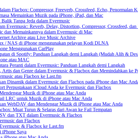
am Flacbox: Compressor, Freeverb, Crossfeed, Echo, Penormalan Ke
asa Memainkan Muzik pada iPhone, iPad, dan Mac
Balik Tanpa Jeda dalam Evermusic
 Evermusic: Reverb, Delay, Distortion, Compressor, Crossfeed, dan
ic dan Memainkannya dalam Evermusic di Mac
rnet Archive atau Live Music Archive
inux / NAS di iPhone menggunakan pelayan Kodi DLNA
Phone Menggunakan CarPlay
patan di Spotify: Panduan Langkah demi Langkah (Mudah Alih & Des
Phone atau MAC
ara Peranti dalam Evermusic: Panduan Langkah demi Langkah
, Artis dan Genre dalam Evermusic & Flacbox dan Memindahkan ke Pe
rmusic atau Flacbox ke Last.fm
an Dinamik dalam Evermusic dan Flacbox pada iPhone dan Mac And
t Perpustakaan iCloud Anda ke Evermusic dan Flacbox
endengar Muzik di iPhone atau Mac Anda
ail LRC untuk Muzik di iPhone atau Mac Anda
an WebDAV dan Mendengar Muzik di iPhone atau Mac Anda
acbox: Muat Turun & Selaras dari Awan ke Fail Tempatan
CSV dan TXT dalam Evermusic & Flacbox
ermusic dan Flacbox
 Evermusic & Flacbox ke Last.fm
 iPhone Saya
da iPhone atau Mac Anda