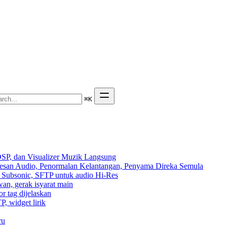
⌘
K
SP, dan Visualizer Muzik Langsung
Kesan Audio, Penormalan Kelantangan, Penyama Direka Semula
n, Subsonic, SFTP untuk audio Hi-Res
wan, gerak isyarat main
r tag dijelaskan
P, widget lirik
ru