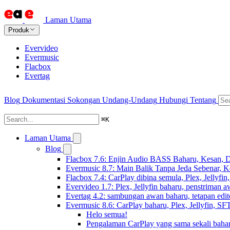
Laman Utama
Produk
Evervideo
Evermusic
Flacbox
Evertag
Blog
Dokumentasi
Sokongan
Undang-Undang
Hubungi
Tentang
⌘
K
Laman Utama
Blog
Flacbox 7.6: Enjin Audio BASS Baharu, Kesan, D
Evermusic 8.7: Main Balik Tanpa Jeda Sebenar, 
Flacbox 7.4: CarPlay dibina semula, Plex, Jellyfi
Evervideo 1.7: Plex, Jellyfin baharu, penstriman a
Evertag 4.2: sambungan awan baharu, tetapan edito
Evermusic 8.6: CarPlay baharu, Plex, Jellyfin, SFT
Helo semua!
Pengalaman CarPlay yang sama sekali baha