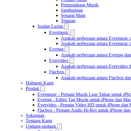
Perpustakaan Muzik
Sambungan
Senarai Main
Tetapan
Soalan Lazim
Evermusic
Apakah perbezaan antara Evermusic 
Apakah perbezaan antara Evermusic
Evertag
Apakah perbezaan antara Evertag da
Evervideo
Apakah perbezaan antara Evervideo 
Flacbox
Apakah perbezaan antara Flacbox da
Hubungi Kami
Produk
Evermusic - Pemain Muzik Luar Talian untuk iPh
Evertag - Editor Tag Muzik untuk iPhone dan Ma
Evervideo - Pemain Video HD untuk iPhone dan
Flacbox - Pemain Audio Hi-Res untuk iPhone da
Sokongan
Tentang Kami
Undang-undang