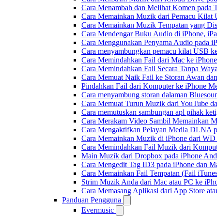
Cara Menambah dan Melihat Komen pada Tr
Cara Memainkan Muzik dari Pemacu Kilat 
Cara Memainkan Muzik Tempatan yang Dis
Cara Mendengar Buku Audio di iPhone, i
Cara Menggunakan Penyama Audio pada iPh
Cara menyambungkan pemacu kilat USB ke 
Cara Memindahkan Fail dari Mac ke iPhone
Cara Memindahkan Fail Secara Tanpa Waya
Cara Memuat Naik Fail ke Storan Awan dan
Pindahkan Fail dari Komputer ke iPhone 
Cara menyambung storan dalaman Bluesoun
Cara Memuat Turun Muzik dari YouTube da
Cara memutuskan sambungan apl pihak keti
Cara Merakam Video Sambil Memainkan Mu
Cara Mengaktifkan Pelayan Media DLNA p
Cara Memainkan Muzik di iPhone dari W
Cara Memindahkan Fail Muzik dari Komput
Main Muzik dari Dropbox pada iPhone Anda
Cara Mengedit Tag ID3 pada iPhone dan M
Cara Memainkan Fail Tempatan (Fail iTunes
Strim Muzik Anda dari Mac atau PC ke i
Cara Memasang Aplikasi dari App Store a
Panduan Pengguna
Evermusic