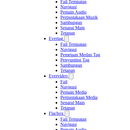
Fail Tempatan
Navigasi
Pemain Audio
Perpustakaan Muzik
Sambungan
Senarai Main
Tetapan
Evertag
Fail Tempatan
Navigasi
Pemetaan Medan Tag
Penyunting Tag
Sambungan
Tetapan
Evervideo
Fail
Navigasi
Pemain Media
Perpustakaan Media
Senarai Main
Tetapan
Flacbox
Fail Tempatan
Navigasi
Pemain Audio