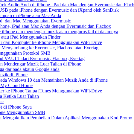
ek Audio Anda di iPhone, iPad dan Mac dengan Evermusic dan Flac
USB pada iPhone dengan Evermusic dan iXpand oleh SanDisk
impan di iPhone atau Mac Anda
Pad, dan Mac Menggunakan Evermusic
one, iPad atau Mac Anda dengan Evermusic dan Flacbox
iPhone dan mendengar muzik atau mengurus fail di dalamnya
 atau iPad Menggunakan Finder
r dari Komputer ke iPhone Menggunakan WiFi-Drive
 Menyambung ke Evermusic, Flacbox, atau Evertag
Menggunakan Protokol SMB
d VAULT dari Evermusic, Flacbox, Evertag
n Mendengar Muzik Luar Talian di iPhone
ga daripada akaun Google anda
zik di iPhone
ada Windows 10 dan Memainkan Muzik Anda di iPhone
D My Cloud Home
er ke iPhone Tanpa iTunes Menggunakan WiFi-Drive
 Ketika Luar Talian
ac
) di iPhone Saya
Phone Menggunakan SMB
tau Mengaktifkan Pembelian Dalam Aplikasi Menggunakan Kod Promo