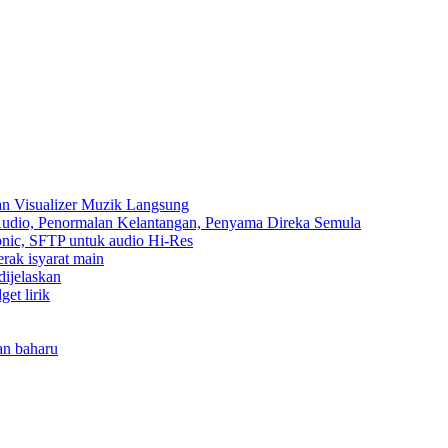
an Visualizer Muzik Langsung
 Audio, Penormalan Kelantangan, Penyama Direka Semula
sonic, SFTP untuk audio Hi-Res
erak isyarat main
dijelaskan
et lirik
an baharu