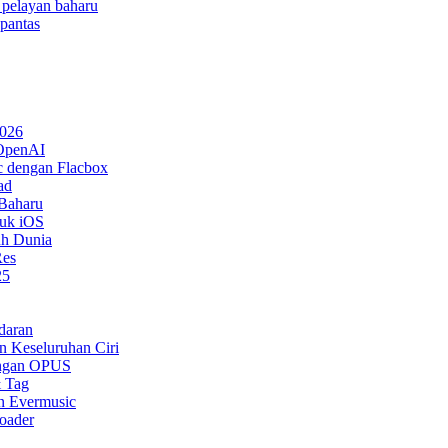
 pelayan baharu
 pantas
2026
 OpenAI
 dengan Flacbox
ad
 Baharu
tuk iOS
uh Dunia
Res
25
daran
n Keseluruhan Ciri
ongan OPUS
& Tag
n Evermusic
oader