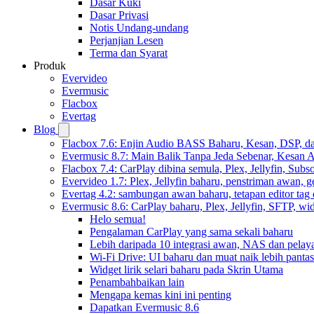
Dasar Kuki
Dasar Privasi
Notis Undang-undang
Perjanjian Lesen
Terma dan Syarat
Produk
Evervideo
Evermusic
Flacbox
Evertag
Blog
Flacbox 7.6: Enjin Audio BASS Baharu, Kesan, DSP, d
Evermusic 8.7: Main Balik Tanpa Jeda Sebenar, Kesan
Flacbox 7.4: CarPlay dibina semula, Plex, Jellyfin, Sub
Evervideo 1.7: Plex, Jellyfin baharu, penstriman awan, g
Evertag 4.2: sambungan awan baharu, tetapan editor tag 
Evermusic 8.6: CarPlay baharu, Plex, Jellyfin, SFTP, widg
Helo semua!
Pengalaman CarPlay yang sama sekali baharu
Lebih daripada 10 integrasi awan, NAS dan pelay
Wi-Fi Drive: UI baharu dan muat naik lebih pantas
Widget lirik selari baharu pada Skrin Utama
Penambahbaikan lain
Mengapa kemas kini ini penting
Dapatkan Evermusic 8.6