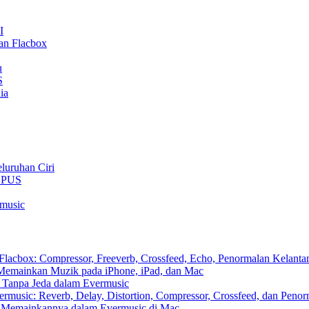
I
an Flacbox
u
S
ia
luruhan Ciri
 OPUS
rmusic
cbox: Compressor, Freeverb, Crossfeed, Echo, Penormalan Kelantan
emainkan Muzik pada iPhone, iPad, dan Mac
 Tanpa Jeda dalam Evermusic
usic: Reverb, Delay, Distortion, Compressor, Crossfeed, dan Peno
n Memainkannya dalam Evermusic di Mac