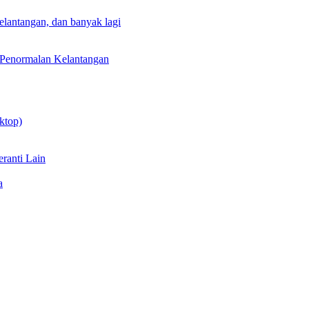
lantangan, dan banyak lagi
 Penormalan Kelantangan
ktop)
ranti Lain
a