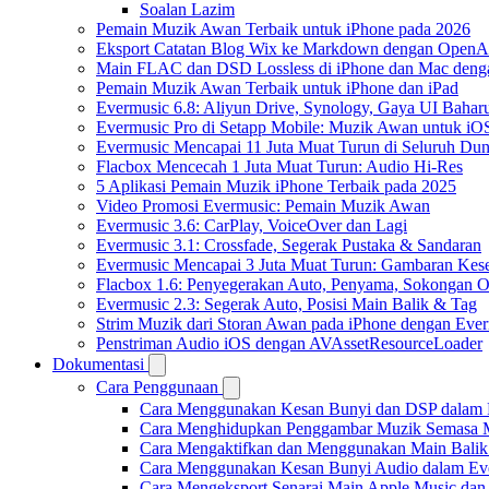
Soalan Lazim
Pemain Muzik Awan Terbaik untuk iPhone pada 2026
Eksport Catatan Blog Wix ke Markdown dengan OpenA
Main FLAC dan DSD Lossless di iPhone dan Mac deng
Pemain Muzik Awan Terbaik untuk iPhone dan iPad
Evermusic 6.8: Aliyun Drive, Synology, Gaya UI Bahar
Evermusic Pro di Setapp Mobile: Muzik Awan untuk iO
Evermusic Mencapai 11 Juta Muat Turun di Seluruh Dun
Flacbox Mencecah 1 Juta Muat Turun: Audio Hi-Res
5 Aplikasi Pemain Muzik iPhone Terbaik pada 2025
Video Promosi Evermusic: Pemain Muzik Awan
Evermusic 3.6: CarPlay, VoiceOver dan Lagi
Evermusic 3.1: Crossfade, Segerak Pustaka & Sandaran
Evermusic Mencapai 3 Juta Muat Turun: Gambaran Kese
Flacbox 1.6: Penyegerakan Auto, Penyama, Sokongan
Evermusic 2.3: Segerak Auto, Posisi Main Balik & Tag
Strim Muzik dari Storan Awan pada iPhone dengan Eve
Penstriman Audio iOS dengan AVAssetResourceLoader
Dokumentasi
Cara Penggunaan
Cara Menggunakan Kesan Bunyi dan DSP dalam Fla
Cara Menghidupkan Penggambar Muzik Semasa M
Cara Mengaktifkan dan Menggunakan Main Balik
Cara Menggunakan Kesan Bunyi Audio dalam Everm
Cara Mengeksport Senarai Main Apple Music da