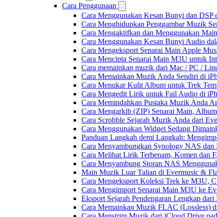
Cara Penggunaan
Cara Menggunakan Kesan Bunyi dan DSP dal
Cara Menghidupkan Penggambar Muzik Sem
Cara Mengaktifkan dan Menggunakan Main 
Cara Menggunakan Kesan Bunyi Audio dalam
Cara Mengeksport Senarai Main Apple Mus
Cara Mencipta Senarai Main M3U untuk Inte
Cara memainkan muzik dari Mac / PC / L
Cara Memainkan Muzik Anda Sendiri di i
Cara Menukar Kulit Album untuk Trek Tem
Cara Mengedit Lirik untuk Fail Audio di i
Cara Memindahkan Pustaka Muzik Anda Ant
Cara Mengarkib (ZIP) Senarai Main, Album
Cara Scrobble Sejarah Muzik Anda dari Eve
Cara Menggunakan Widget Sedang Dimaink
Panduan Langkah demi Langkah: Mengimpor
Cara Menyambungkan Synology NAS dan M
Cara Melihat Lirik Terbenam, Komen dan F
Cara Menyambung Storan NAS Menggunak
Main Muzik Luar Talian di Evermusic & Fl
Cara Mengeksport Koleksi Trek ke M3U, 
Cara Mengimport Senarai Main M3U ke Ev
Eksport Sejarah Pendengaran Lengkap dari
Cara Memainkan Muzik FLAC (Lossless) di
Cara Menstrim Muzik dari iCloud Drive pa