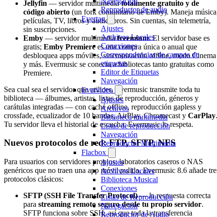
Navegación
Jellyfin
— servidor multimedia
totalmente gratuito y de
Reproductor de audio
código abierto
(un fork comunitario de Emby). Maneja música
Evertag
películas, TV, libros y audiolibros. Sin cuentas, sin telemetría,
Ajustes
sin suscripciones.
Archivos Locales
Emby
— servidor multimedia
freemium
. El servidor base es
Conexiones
gratis;
Emby Premiere
es una compra única o anual que
Correspondencias de campos de
desbloquea apps móviles, sincronización offline, modo Cinema
etiquetas
y más. Evermusic se conecta a bibliotecas tanto gratuitas como
Editor de Etiquetas
Premiere.
Navegación
Sea cual sea el servidor que utilices, Evermusic transmite toda tu
Evervideo
biblioteca — álbumes, artistas, listas de reproducción, géneros y
Ajustes
carátulas integradas — con caché offline, reproducción gapless y
Archivos
crossfade, ecualizador de 10 bandas, AirPlay, Chromecast y
CarPlay
Biblioteca multimedia
Tu servidor lleva el historial de escucha; Evermusic lo respeta.
Listas de reproducción
Navegación
Nuevos protocolos de red: FTP, SFTP, NFS
Reproductor Multimedia
Flacbox
Para usuarios con servidores propios, laboratorios caseros o NAS
Ajustes
genéricos que no traen una app móvil pulida, Evermusic 8.6 añade tre
Archivos Locales
protocolos clásicos:
Biblioteca Musical
Conexiones
SFTP (SSH File Transfer Protocol)
— la respuesta correcta
Listas de Reproducción
para
streaming remoto seguro desde tu propio servidor
.
Navegación
SFTP funciona sobre SSH, así que toda la transferencia
Reproductor de Audio