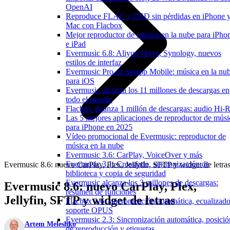
OpenAI
Reproduce FLAC y DSD sin pérdidas en iPhone 
Mac con Flacbox
Mejor reproductor de música en la nube para iPho
e iPad
Evermusic 6.8: Aliyun Drive, Synology, nuevos
estilos de interfaz
Evermusic Pro en Setapp Mobile: música en la nu
para iOS
Evermusic alcanza los 11 millones de descargas en
todo el mundo
Flacbox alcanza 1 millón de descargas: audio Hi-
Las 5 mejores aplicaciones de reproductor de músi
para iPhone en 2025
Vídeo promocional de Evermusic: reproductor de
música en la nube
Evermusic 3.6: CarPlay, VoiceOver y más
Evermusic 3.1: Crossfade, sincronización de
Evermusic 8.6: nuevo CarPlay, Plex, Jellyfin, SFTP y widget de letra
biblioteca y copia de seguridad
Evermusic alcanza los 3 millones de descargas:
Evermusic 8.6: nuevo CarPlay, Plex,
resumen de funciones
Jellyfin, SFTP y widget de letras
Flacbox 1.6: sincronización automática, ecualizado
soporte OPUS
Evermusic 2.3: Sincronización automática, posició
Artem Meleshko
de reproducción y etiquetas