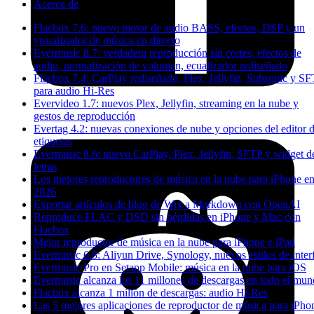
Acerca de
Flacbox 7.6: nuevo motor de audio BASS, efectos, DSP y un
visualizador de música en directo
Evermusic 8.7: verdadera reproducción sin cortes, efectos de
audio, normalización de volumen, ecualizador rediseñado
Flacbox 7.4: CarPlay rediseñado, Plex, Jellyfin, Subsonic y S
para audio Hi-Res
Evervideo 1.7: nuevos Plex, Jellyfin, streaming en la nube y
gestos de reproducción
Evertag 4.2: nuevas conexiones de nube y opciones del editor 
etiquetas
Evermusic 8.6: nuevo CarPlay, Plex, Jellyfin, SFTP y widget d
letras
Los mejores reproductores de música en la nube para iPhone e
2026
Exportar artículos de blog de Wix a Markdown con OpenAI
Reproduce FLAC y DSD sin pérdidas en iPhone y Mac con
Flacbox
Mejor reproductor de música en la nube para iPhone e iPad
Evermusic 6.8: Aliyun Drive, Synology, nuevos estilos de inter
Evermusic Pro en Setapp Mobile: música en la nube para iOS
Evermusic alcanza los 11 millones de descargas en todo el mu
Flacbox alcanza 1 millón de descargas: audio Hi-Res
Las 5 mejores aplicaciones de reproductor de música para iPho