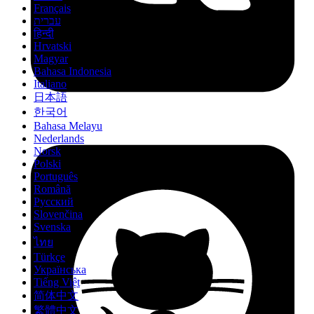
Français
עברית
हिन्दी
Hrvatski
Magyar
Bahasa Indonesia
Italiano
日本語
한국어
Bahasa Melayu
Nederlands
Norsk
Polski
Português
Română
Русский
Slovenčina
Svenska
ไทย
Türkçe
Українська
Tiếng Việt
简体中文
繁體中文