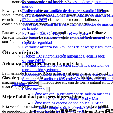
Evermusic alcanza los 11 millones de descargas en todo e
notificaciones donde esté disponible).
mundo
El widget es perfecto si te gusta seguir las canciones con el teléfono
Flacbox alcanza 1 millón de descargas: audio Hi-Res
sobre la mesa, en un soporte o en la pantalla de bloqueo durante una
Las 5 mejores aplicaciones de reproductor de música par
escucha larga. Combina especialmente bien con audiolibros y
iPhone en 2025
contenido tipo podcast donde leer ayuda a comprender.
Vídeo promocional de Evermusic: reproductor de música
en la nube
Para activarlo, mantén pulsada la pantalla de inicio, toca
Editar >
Evermusic 3.6: CarPlay, VoiceOver y más
Añadir widget
, busca
Evermusic
y elige el widget
Letras
en el
Evermusic 3.1: Crossfade, sincronización de biblioteca y
tamaño que prefieras.
copia de seguridad
Evermusic alcanza los 3 millones de descargas: resumen 
Otras mejoras
funciones
Flacbox 1.6: sincronización automática, ecualizador,
soporte OPUS
Actualizaciones del diseño Liquid Glass
Evermusic 2.3: Sincronización automática, posición de
reproducción y etiquetas
La interfaz de Evermusic 8.6 se actualiza al nuevo material
Liquid
Reproduce música desde la nube en iPhone con Evermus
Glass
de Apple en toda la app — superficies translúcidas, animacione
Streaming de audio en iOS con AVAssetResourceLoader
más suaves y controles refinados que encajan de forma natural en iOS
Documentación
iPadOS y macOS.
Cómo hacerlo
Cómo activar un visualizador de música mientras
Mejor fiabilidad para servidores chinos
reproduces música en iPhone, iPad y Mac
Cómo usar los efectos de sonido y el DSP en
Esta versión hemos invertido un esfuerzo importante en la estabilidad
Flacbox: Compressor, Freeverb, Crossfeed, Echo,
de reproducción de
Baidu Netdisk (百度网盘)
y
Aliyun Drive (阿
normalización de volumen y más