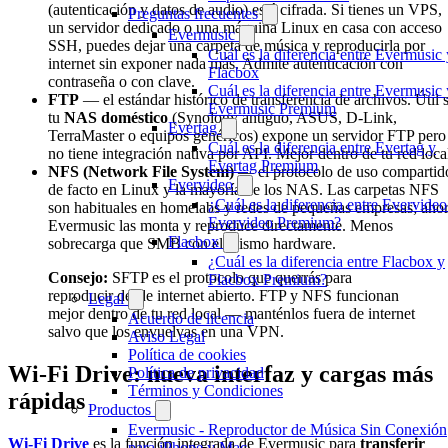
(autenticación y datos de audio) está cifrada. Si tienes un VPS,
Preguntas frecuentes
un servidor dedicado o una máquina Linux en casa con acceso
Evermusic
SSH, puedes dejar una carpeta de música y reproducirla por
Cuál es la diferencia entre Evermusic 
internet sin exponer nada más. Admite autenticación con
Flacbox
contraseña o con clave.
Cuál es la diferencia entre Evermusic 
FTP
— el estándar histórico de transferencia de archivos. Útil s
Evermusic Premium
tu
NAS doméstico
(Synology antiguo, ASUS, D-Link,
Evertag
TerraMaster o equipos genéricos) expone un servidor FTP pero
Cuál es la diferencia entre Evertag y
no tiene integración nativa por API. Mejor dentro de tu red loca
Evertag Premium
NFS (Network File System)
— el protocolo de uso compartid
Evervideo
de facto en Linux y la mayoría de los NAS. Las carpetas NFS
¿Cuál es la diferencia entre Evervideo
son habituales en homelabs y redes de pequeñas empresas; aho
Evervideo Premium?
Evermusic las monta y reproduce directamente. Menos
Flacbox
sobrecarga que SMB con el mismo hardware.
¿Cuál es la diferencia entre Flacbox y
Consejo:
SFTP es el protocolo que querrás para
Flacbox Premium?
reproducir desde internet abierto. FTP y NFS funcionan
Legal
mejor dentro de tu red local — manténlos fuera de internet
Acuerdo de licencia
salvo que los envuelvas en una VPN.
Aviso Legal
Política de cookies
Wi-Fi Drive: nueva interfaz y cargas más
Política de privacidad
Términos y Condiciones
rápidas
Productos
Evermusic - Reproductor de Música Sin Conexión
Wi-Fi Drive
es la función integrada de Evermusic para
transferir
para iPhone y Mac