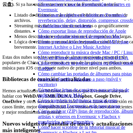
云盘)
. Si ya has usado estos servicios con Evermusic, notarás:
Cómo activar y usar la reproducción sin cortes en
Evermusic
Listado de directorios más rápido en bibliotecas con miles de
Cómo usar los efectos de sonido en Evermusic:
archivos.
reverberación, delay, distorsión, compresor, crossf
Streaming más fiable en conexiones lentas o geográficamente
y normalización de volumen
distantes.
Cómo exportar listas de reproducción de Apple
Menos desconexiones durante sesiones de reproducción largas.
Music y reproducirlas en Evermusic en Mac
Lógica de reintento y reanudación mejorada cuando la red se c
Cómo crear una lista de reproducción M3U para
brevemente.
Internet Archive o Live Music Archive
Cómo reproducir tu música desde Mac / PC / Linu
Estas dos nubes son los servicios de almacenamiento personal más
NAS en iPhone usando el servidor Kodi DLNA
populares de China, y Evermusic es uno de los pocos reproductores d
Cómo reproducir tu propia música en iPhone usan
música para iOS con soporte nativo de primer nivel para ambos.
CarPlay
Cómo cambiar las portadas de álbumes para pistas
Bibliotecas de conexión actualizadas
locales en Spotify: guía paso a paso (móvil y
escritorio)
Cómo editar letras de canciones para archivos de
Hemos actualizado las bibliotecas internas que Evermusic usa para
audio en iPhone o MAC
hablar con
WebDAV
,
SMB
,
DLNA
,
Dropbox
,
Google Drive
,
Cómo transferir tu biblioteca musical entre
OneDrive
y otros servicios. Traducción: menos fallos de conexión en
dispositivos en Evermusic: guía paso a paso
casos límite, mejor compatibilidad con versiones de servidor recientes
Cómo archivar (ZIP) listas de reproducción, álbum
y mejor rendimiento en general.
artistas y géneros en Evermusic y Flacbox y
transferirlos a otro dispositivo
Nuevos widgets de pantalla de inicio y actualizaciones
Cómo hacer scrobble de tu historial musical de
más inteligentes
Evermusic o Flacbox a Last.fm