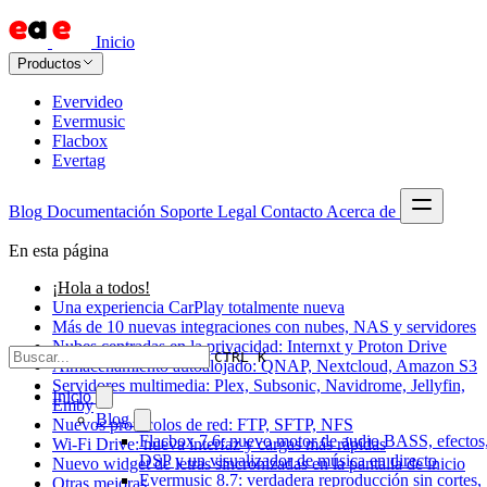
Inicio
Productos
Evervideo
Evermusic
Flacbox
Evertag
Blog
Documentación
Soporte
Legal
Contacto
Acerca de
En esta página
¡Hola a todos!
Una experiencia CarPlay totalmente nueva
Más de 10 nuevas integraciones con nubes, NAS y servidores
Nubes centradas en la privacidad: Internxt y Proton Drive
CTRL K
Almacenamiento autoalojado: QNAP, Nextcloud, Amazon S3
Servidores multimedia: Plex, Subsonic, Navidrome, Jellyfin,
Inicio
Emby
Blog
Nuevos protocolos de red: FTP, SFTP, NFS
Flacbox 7.6: nuevo motor de audio BASS, efectos
Wi-Fi Drive: nueva interfaz y cargas más rápidas
DSP y un visualizador de música en directo
Nuevo widget de letras sincronizadas en la pantalla de inicio
Evermusic 8.7: verdadera reproducción sin cortes,
Otras mejoras