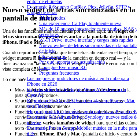
editor de etiquetas
Evermusic 8.6: nuevo CarPlay, Plex, Jellyfin, SFTP y
Nuevo widget de letras sincronizadas en la
widget de letras
pantalla de inicio
¡Hola a todos!
Una experiencia CarPlay totalmente nueva
Más de 10 nuevas integraciones con nubes, NAS 
Una de las funciones más solicitadas por fin está aquí:
un widget de
servidores
letras sincronizadas que puedes anclar a la pantalla de inicio de t
Wi-Fi Drive: nueva interfaz y cargas más rápidas
iPhone, iPad o Mac
.
Nuevo widget de letras sincronizadas en la pantall
de inicio
Cuando reproduces una pista que tiene letras alineadas en el tiempo, e
Otras mejoras
widget muestra la
línea actual
de la canción en tiempo real — y la
Por qué importa esta actualización
línea avanza con la música. Toca el widget para abrir Evermusic con l
Consigue Evermusic 8.6
vista completa de letras.
Preguntas frecuentes
Los mejores reproductores de música en la nube para
Lo que hace:
iPhone en 2026
Exportar artículos de blog de Wix a Markdown con
Muestra
letras sincronizadas y con marca de tiempo
de la
OpenAI
pista que se reproduce.
Reproduce FLAC y DSD sin pérdidas en iPhone y Mac
Se actualiza con el avance de la canción — sin refrescos
con Flacbox
manuales ni desplazamientos.
Mejor reproductor de música en la nube para iPhone e iP
Funciona con letras LRC integradas en tus archivos de audio y
Evermusic 6.8: Aliyun Drive, Synology, nuevos estilos d
con letras obtenidas dentro de la app.
interfaz
Disponible en
varios tamaños de widget
para que elijas cuánt
Evermusic Pro en Setapp Mobile: música en la nube para
texto cabe en la pantalla de inicio.
iOS
Funciona en
iPhone
,
iPad
y
Mac
(pantalla de inicio y centro d