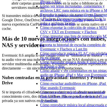
iPhone o Mac
abrir carpetas grandes, directorios en la nube o bibliotecas de
Cómo ver letras incrustadas, comentarios y
servidores multimedia.
archivos LRC para música en tu iPhone o 
Reproducir música sin conexión en Evermus
Si transmites música desde la nube mientras conduces — Dropbox,
y Flacbox: Descargar y sincronizar desde la
Google Drive, OneDrive, iCloud Drive,
Plex
,
Jellyfin
y otros — la
nube a archivos locales
nueva experiencia CarPlay hace que todo el flujo se sienta nativo en e
Cómo exportar la colección de pistas a M3U
coche.
CSV y TXT en Evermusic y Flacbox
Cómo importar una lista de reproducción 
Más de 10 nuevas integraciones con nubes,
a Evermusic y Flacbox
NAS y servidores
Exporta tu historial de escucha completo de
Evermusic y Flacbox a Last.fm
Cómo reproducir música FLAC (sin pérdida
Evermusic 8.6 amplía lo que cuenta como tu “biblioteca de música”. 
en mi iPhone
tu audio vive en una nube de confianza, en un NAS doméstico o en u
Cómo transmitir música desde iCloud Drive
servidor multimedia autoalojado, Evermusic ahora puede reproducirlo
tu iPhone o Mac
directamente — sin sincronizaciones ni exportaciones.
Cómo añadir y ver comentarios en tus pistas
audio en iPhone, iPad y Mac con Evermusic
Nubes centradas en la privacidad: Internxt y Proton
Flacbox
Drive
Cómo escuchar audiolibros en iPhone, iPad
Mac usando Evermusic
Si te importa el cifrado de extremo a extremo y el almacenamiento de
Cómo reproducir música desde una unidad
conocimiento cero, dos de los nombres más respetados de la nube
flash USB en iPhone con Evermusic e iXpa
privada ya son nativos en Evermusic:
de SanDisk
Cómo reproducir música local almacenada 