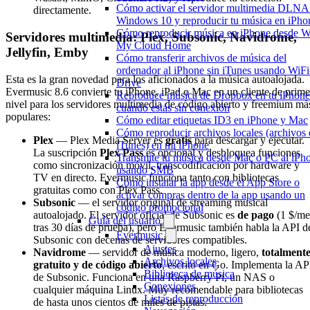
Cómo activar el servidor multimedia DLNA
directamente.
Windows 10 y reproducir tu música en iPho
Cómo reproducir música en iPhone desde 
Servidores multimedia: Plex, Subsonic, Navidrome,
My Cloud Home
Jellyfin, Emby
Cómo transferir archivos de música del
ordenador al iPhone sin iTunes usando WiFi
Esta es la gran novedad para los aficionados a la música autoalojada.
Drive
Evermusic 8.6 convierte tu iPhone, iPad o Mac en un cliente de prime
Reproduce música de Dropbox en tu iPhone
nivel para los servidores multimedia de código abierto y freemium má
cuando estás sin conexión
populares:
Cómo editar etiquetas ID3 en iPhone y Mac
Cómo reproducir archivos locales (archivos 
Plex
— Plex Media Server es
gratis
para descargar y ejecutar.
iTunes) en mi iPhone
La suscripción
Plex Pass
es opcional y desbloquea funciones
Transmite tu música desde Mac o PC al iPh
como sincronización móvil, transcodificación por hardware y
usando SMB
TV en directo. Evermusic funciona tanto con bibliotecas
Cómo instalar la app desde el App Store o
gratuitas como con Plex Pass.
activar compras dentro de la app usando un
Subsonic
— el servidor original de streaming musical
código promocional
autoalojado. El servidor oficial de Subsonic es
de pago
(1 $/me
Guía del usuario
tras 30 días de prueba), pero Evermusic también habla la API d
Evermusic
Subsonic con decenas de servidores compatibles.
Ajustes
Navidrome
— servidor de música moderno, ligero,
totalment
Archivos locales
gratuito y de código abierto
, escrito en Go. Implementa la AP
Biblioteca de música
de Subsonic. Funciona en una Raspberry Pi, un NAS o
Conexiones
cualquier máquina Linux. Muy recomendable para bibliotecas
Listas de reproducción
de hasta unos cientos de miles de pistas.