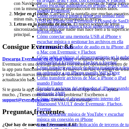
en iPhone, iPad y Mac con Evermusic y Flacbox
con Navidrome — Evermusic ahora se conecta de forma nativa
Cómo escuchar audiolibros en iPhone, iPad y Mac
con la misma experiencia de reproducción en todos lados.
usando Evermusic
Mejor en el coche.
CarPlay es la pantalla que muchos usuarios
Cómo reproducir música desde una unidad flash
miran más, y la experiencia rediseñada lo refleja.
USB en iPhone con Evermusic e iXpand de SanD
Letras en la pantalla de inicio.
El nuevo widget de letras
Cómo reproducir música local almacenada en tu
sincronizadas lleva algo que nadie más hace bien a tu superficie
iPhone o Mac
principal.
Cómo conectar una memoria USB al iPhone y
escuchar música o gestionar los archivos en ella
Consigue Evermusic 8.6
Cómo usar el ecualizador de audio en tu iPhone, i
o Mac con Evermusic y Flacbox
Cómo subir archivos al almacenamiento en la nube
Descarga Evermusic en el App Store
o actualiza desde el App Store
conectarlos a Evermusic, Flacbox o Evertag
Evermusic es una descarga gratuita con mejoras opcionales dentro de
Cómo transferir archivos de forma inalámbrica des
la app para funciones avanzadas. El nuevo CarPlay, el widget de letra
un ordenador a un iPhone usando WiFi-Drive
y todas las nuevas integraciones de servidor forman parte de la
Cómo transferir archivos de Mac a iPhone o iPad
actualización base.
usando Finder
Transferir archivos del ordenador al iPhone usando
Si te gusta la app, deja una valoración en el App Store — ayuda
protocolo SMB
mucho. ¿Tienes comentarios o un problema? Escríbenos a
Cómo conectar el almacenamiento interno del
support@everappz.com
. Leemos cada mensaje.
Bluesound VAULT desde Evermusic, Flacbox,
Evertag
Preguntas frecuentes
Cómo descargar música de YouTube y escuchar
música sin conexión en iPhone
Cómo desconectar una aplicación de terceros de tu
¿Qué hay de nuevo en Evermusic 8.6?