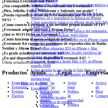
cuenta de Google
¿Funciona Evermusic con Plex?
Cómo grabar vídeo mientras se reproduce música 
¿Son compatibles Jellyfin o Navidrome con Evermusic?
el iPhone
¿Plex, Jellyfin, Emby, Navidrome y Subsonic son gratis?
Cómo activar el servidor multimedia DLNA en
¿Puedo reproducir desde mi NAS doméstico por SFTP, FTP o
Windows 10 y reproducir tu música en iPhone
NFS?
Cómo reproducir música en iPhone desde WD My
¿Cómo conecto Evermusic a un servidor propio usando SFTP?
Cloud Home
¿Evermusic admite Internxt y Proton Drive?
Cómo transferir archivos de música del ordenador 
¿Qué es Wi-Fi Drive en Evermusic?
iPhone sin iTunes usando WiFi-Drive
¿Cómo funciona el nuevo widget de letras?
Reproduce música de Dropbox en tu iPhone cuan
¿Evermusic 8.6 corrige los problemas de reproducción de Baidu
estás sin conexión
Cómo editar etiquetas ID3 en iPhone y Mac
Netdisk y Aliyun Drive?
Cómo reproducir archivos locales (archivos de
¿Es gratis actualizar a Evermusic 8.6?
iTunes) en mi iPhone
¿En qué dispositivos está disponible Evermusic 8.6?
Transmite tu música desde Mac o PC al iPhone
Última actualización
mayo 8, 2026
usando SMB
Cómo instalar la app desde el App Store o activar
Productos
Ayuda
Legal
Empresa
compras dentro de la app usando un código
promocional
Evervideo
Preguntas
Aviso
Acerca
Guía del usuario
Evermusic
frecuentes
legal
de
Evermusic
Evertag
Instrucciones
Política
Blog
Ajustes
Flacbox
Guía del
de
Contact
Archivos locales
usuario
privacidad
Biblioteca de música
Contactar
Política
Conexiones