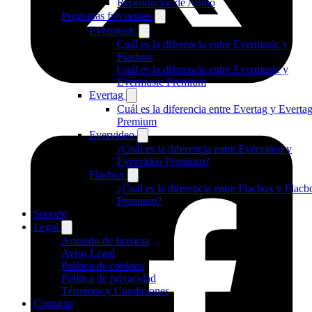
Reproductor de Audio
Preguntas frecuentes
Evermusic
Cuál es la diferencia entre Evermusic y
Flacbox
Cuál es la diferencia entre Evermusic y
Evermusic Premium
Evertag
Cuál es la diferencia entre Evertag y Everta
Premium
Evervideo
¿Cuál es la diferencia entre Evervideo y
Evervideo Premium?
Flacbox
¿Cuál es la diferencia entre Flacbox y Flacb
Premium?
Soporte
Legal
Acuerdo de licencia
Aviso Legal
Política de cookies
Política de privacidad
Términos y Condiciones
Contacto