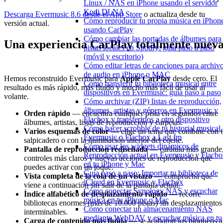
Linux / NAS en iPhone usando el servidor
Kodi DLNA
Descarga Evermusic 8.6 desde el App Store
o actualiza desde tu
Cómo reproducir tu propia música en iPhon
versión actual.
usando CarPlay
Cómo cambiar las portadas de álbumes para
Una experiencia CarPlay totalmente nuev
pistas locales en Spotify: guía paso a paso
(móvil y escritorio)
Cómo editar letras de canciones para archiv
de audio en iPhone o MAC
Hemos reconstruido Evermusic para
Apple CarPlay
desde cero. El
Cómo transferir tu biblioteca musical entre
resultado es más rápido, más fluido y mucho más fácil de usar al
dispositivos en Evermusic: guía paso a paso
volante.
Cómo archivar (ZIP) listas de reproducción,
álbumes, artistas y géneros en Evermusic y
Orden rápido
— encuentra cualquier pista en segundos entre
Flacbox y transferirlos a otro dispositivo
álbumes, artistas, listas de reproducción y carpetas.
Cómo hacer scrobble de tu historial musical
Varios esquemas de color
— elige un tema que combine con 
Evermusic o Flacbox a Last.fm
salpicadero o con la iluminación interior del coche.
Cómo usar los widgets dinámicos de
Pantalla de reproducción rediseñada
— carátula más grande
Reproducción actual en Evermusic y Flacb
controles más claros y nuevas acciones de reproducción que
en tu iPhone y Mac
puedes activar con un toque.
Guía paso a paso: Importar tu biblioteca de
Vista completa de la cola de un vistazo
— comprueba qué
iCloud en Evermusic y Flacbox
viene a continuación sin salir de la pantalla actual.
Cómo conectar Synology NAS y escuchar
Índice alfabético de desplazamiento rápido
— recorre
música en tu iPhone o Mac
bibliotecas enormes (más de 10.000 pistas) sin desplazamientos
Cómo conectar un almacenamiento NAS
interminables.
mediante WebDAV y escuchar música en tu
Carga de contenido más fluida
— se acabaron los bloqueos a