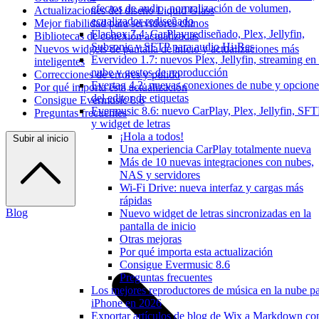
efectos de audio, normalización de volumen,
Actualizaciones del diseño Liquid Glass
ecualizador rediseñado
Mejor fiabilidad para servidores chinos
Flacbox 7.4: CarPlay rediseñado, Plex, Jellyfin,
Bibliotecas de conexión actualizadas
Subsonic y SFTP para audio Hi-Res
Nuevos widgets de pantalla de inicio y actualizaciones más
Evervideo 1.7: nuevos Plex, Jellyfin, streaming en 
inteligentes
nube y gestos de reproducción
Correcciones de errores y pulido
Evertag 4.2: nuevas conexiones de nube y opcione
Por qué importa esta actualización
del editor de etiquetas
Consigue Evermusic 8.6
Evermusic 8.6: nuevo CarPlay, Plex, Jellyfin, SF
Preguntas frecuentes
y widget de letras
¡Hola a todos!
Subir al inicio
Una experiencia CarPlay totalmente nueva
Más de 10 nuevas integraciones con nubes,
NAS y servidores
Wi-Fi Drive: nueva interfaz y cargas más
rápidas
Blog
Nuevo widget de letras sincronizadas en la
pantalla de inicio
Otras mejoras
Por qué importa esta actualización
Consigue Evermusic 8.6
Preguntas frecuentes
Los mejores reproductores de música en la nube p
iPhone en 2026
Exportar artículos de blog de Wix a Markdown co