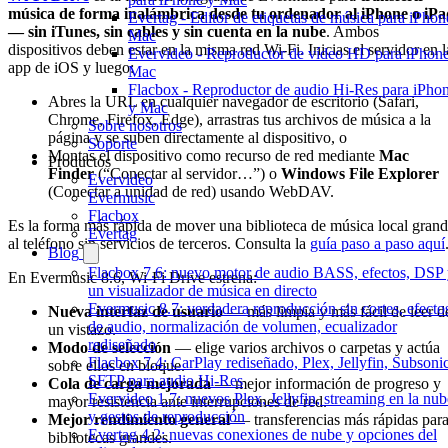
música de forma inalámbrica desde tu ordenador al iPhone o iPa
Evertag - Editor de etiquetas de música para iPhon
— sin iTunes, sin cables y sin cuenta en la nube
. Ambos
Mac
dispositivos deben estar en la misma red Wi-Fi. Inicias el servidor en l
Evervideo - Reproductor de vídeo HD para iPhon
app de iOS y luego:
Mac
Flacbox - Reproductor de audio Hi-Res para iPho
Abres la URL en cualquier navegador de escritorio (Safari,
y Mac
Chrome, Firefox, Edge), arrastras tus archivos de música a la
Sobre nosotros
página y se suben directamente al dispositivo, o
Soporte
Montas el dispositivo como recurso de red mediante
Mac
Productos
Finder
(“Conectar al servidor…”) o
Windows File Explorer
Evervideo
(Conectar a unidad de red) usando WebDAV.
Evermusic
Flacbox
Es la forma más rápida de mover una biblioteca de música local gran
Evertag
al teléfono sin servicios de terceros. Consulta la
guía paso a paso aquí
Blog
Flacbox 7.6: nuevo motor de audio BASS, efectos, DSP
En Evermusic 8.6, Wi-Fi Drive estrena:
un visualizador de música en directo
Evermusic 8.7: verdadera reproducción sin cortes, efecto
Nueva interfaz de usuario
— más limpia y más fácil de leer d
de audio, normalización de volumen, ecualizador
un vistazo.
rediseñado
Modo de selección
— elige varios archivos o carpetas y actúa
Flacbox 7.4: CarPlay rediseñado, Plex, Jellyfin, Subsoni
sobre ellos en bloque.
SFTP para audio Hi-Res
Cola de carga mejorada
— mejor información de progreso y
Evervideo 1.7: nuevos Plex, Jellyfin, streaming en la nub
mayor resistencia ante interrupciones de red.
y gestos de reproducción
Mejor rendimiento general
— transferencias más rápidas par
Evertag 4.2: nuevas conexiones de nube y opciones del
bibliotecas grandes.