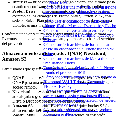
Internxt
— nube española de código abierto, con cifrado post-
tu iPhone o Mac
cuántico y conforme al RGPD. Plan gratuito disponible.
Cómo conectar una memoria USB al iPhone
Proton Drive
— almacenamiento con cifrado de extremo a
escuchar música o gestionar los archivos en
extremo de los creadores de Proton Mail y Proton VPN, con
ella
sede en Suiza. Plan gratuito disponible y planes de pago para
Cómo usar el ecualizador de audio en tu
bibliotecas más grandes.
iPhone, iPad o Mac con Evermusic y Flacb
Cómo subir archivos al almacenamiento en l
Conéctate una vez y tu música se transmitirá por el túnel cifrado —
nube y conectarlos a Evermusic, Flacbox o
Evermusic nunca ve tus datos en claro, y tampoco lo hace el servidor
Evertag
del proveedor.
Cómo transferir archivos de forma inalámbri
desde un ordenador a un iPhone usando WiF
Almacenamiento autoalojado: QNAP, Nextcloud,
Drive
Cómo transferir archivos de Mac a iPhone o
Amazon S3
iPad usando Finder
Transferir archivos del ordenador al iPhone
Para usuarios que gestionan su propia infraestructura:
usando el protocolo SMB
Cómo conectar el almacenamiento interno d
QNAP
— conexión nativa por API a dispositivos NAS de
Bluesound VAULT desde Evermusic,
QNAP para una reproducción rápida y fiable por Wi-Fi local o
Flacbox, Evertag
acceso remoto.
Cómo descargar música de YouTube y
Nextcloud
— conecta con cualquier instancia de Nextcloud
escuchar música sin conexión en iPhone
autoalojada o gestionada. Ideal si ya migraste fuera de Google
Cómo desconectar una aplicación de tercero
Drive o Dropbox por motivos de privacidad.
de tu cuenta de Google
Amazon S3
— apunta Evermusic a cualquier bucket S3 (o
Cómo grabar vídeo mientras se reproduce
almacenamiento compatible con S3 como Backblaze B2,
música en el iPhone
Wasabi, MinIO, Cloudflare R2) y reproduce tu colección