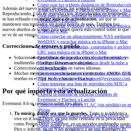
Cómo usar los widgets dinámicos de Reproducció
Además del nuevo widget de letras, los widgets existentes —
actual en Evermusic y Flacbox en tu iPhone y Ma
Reproduciendo, Cola de reproducción, Reproducidos recientemente
Guía paso a paso: Importar tu biblioteca de iCloud
se han refinado con
mejor lógica de actualización
, así que se
Evermusic y Flacbox
mantienen sincronizados sin gastar batería de más. También hay
Cómo conectar Synology NAS y escuchar música
nuevos diseños de widget para quien quiera más control sobre lo que
tu iPhone o Mac
se ve de un vistazo.
Cómo conectar un almacenamiento NAS mediante
WebDAV y escuchar música en tu iPhone o Mac
Correcciones de errores y pulido
Cómo ver letras incrustadas, comentarios y archiv
LRC para música en tu iPhone o Mac
Solucionados problemas de reproducción en ciertos servidores
Reproducir música sin conexión en Evermusic y
multimedia y configuraciones autoalojadas.
Flacbox: Descargar y sincronizar desde la nube a
Correcciones de localización en varios idiomas.
archivos locales
Muchas mejoras menores basadas en comentarios directos de la
Cómo exportar la colección de pistas a M3U, CSV
reseñas en el App Store y los correos a
support@everappz.com
TXT en Evermusic y Flacbox
Cómo importar una lista de reproducción M3U a
Evermusic y Flacbox
Por qué importa esta actualización
Exporta tu historial de escucha completo de
Evermusic y Flacbox a Last.fm
Evermusic 8.6 se construye sobre tres ideas:
Cómo reproducir música FLAC (sin pérdida) en m
iPhone
Tu música, donde sea que la guardes.
Tanto si tu biblioteca
Cómo transmitir música desde iCloud Drive en tu
vive en iCloud Drive, en una nube centrada en la privacidad
iPhone o Mac
como Proton Drive o Internxt, en un servidor multimedia como
Cómo añadir y ver comentarios en tus pistas de au
Plex o Jellyfin, en un NAS doméstico o en una Raspberry Pi