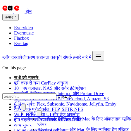
होम
उत्पाद
Evervideo
Evermusic
Flacbox
Evertag
ब्लॉग
दस्तावेज़ीकरण
सहायता
कानूनी
संपर्क
हमारे बारे में
On this page
सभी को नमस्ते!
पूरी तरह से नया CarPlay अनुभव
10+ नए क्लाउड, NAS और सर्वर इंटीग्रेशन
प्राइवेसी-केंद्रित क्लाउड: Internxt और Proton Drive
CTRL K
सेल्फ-होस्टेड स्टोरेज: QNAP, Nextcloud, Amazon S3
मीडिया सर्वर: Plex, Subsonic, Navidrome, Jellyfin, Emby
होम
नए नेटवर्क प्रोटोकॉल: FTP, SFTP, NFS
उत्पाद
Wi-Fi Drive: नया UI और तेज़ अपलोड
Evermusic - iPhone और Mac के लिए ऑफलाइन म्यूज
होम स्क्रीन पर नया सिंक्ड लिरिक्स विजेट
प्लेयर
अन्य सुधार
Evertag - iPhone और Mac के लिए म्यूज़िक टैग एडिटर
Liquid Glass डिज़ाइन अपडेट