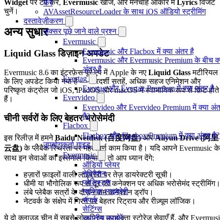
Widget
पर टैप करें,
Evermusic
खोजें, और मनचाहे आकार में
Lyrics
विजेट
करें
चुनें।
AVAssetResourceLoader के साथ iOS ऑडियो स्ट्रीमिंग
दस्तावेज़ीकरण
अन्य सुधार
अक्सर पूछे जाने वाले प्रश्न
Evermusic
Evermusic और Flacbox में क्या अंतर है
Liquid Glass डिज़ाइन अपडेट
Evermusic और Evermusic Premium के बीच क्
अंतर है
Evermusic 8.6 का इंटरफ़ेस पूरे ऐप में Apple के नए
Liquid Glass
मटीरियल
Evertag
के लिए अपडेट किया गया है — पारदर्शी सतहें, अधिक सहज एनिमेशन और
Evertag और Evertag Premium में क्या अंतर है
परिष्कृत कंट्रोल जो iOS, iPadOS और macOS में स्वाभाविक रूप से फ़िट होते
Evervideo
हैं।
Evervideo और Evervideo Premium में क्या अं
है?
चीनी सर्वरों के लिए बेहतर भरोसेमंदी
Flacbox
Flacbox और Flacbox Premium में क्या अंतर है?
इस रिलीज़ में हमने
Baidu Netdisk (百度网盘)
और
Aliyun Drive (阿里
उपयोगकर्ता गाइड
云盘)
के प्लेबैक स्थिरता पर महत्वपूर्ण काम किया है। यदि आपने Evermusic के
Evermusic
साथ इन सेवाओं का इस्तेमाल किया है, तो आप ध्यान देंगे:
ऑडियो प्लेयर
नेविगेशन
हज़ारों फ़ाइलों वाली लाइब्रेरी पर तेज़ डायरेक्टरी सूची।
प्लेलिस्ट्स
धीमी या भौगोलिक रूप से दूर की कनेक्शन पर अधिक भरोसेमंद स्ट्रीमिंग
म्यूजिक लाइब्रेरी
लंबे प्लेबैक सत्रों के दौरान कम कनेक्शन ड्रॉप।
संपर्क
नेटवर्क के संक्षेप में गिरने पर बेहतर रिट्राय और रीज़्यूम लॉजिक।
सेटिंग्स
ये दो क्लाउड चीन में सबसे लोकप्रिय उपभोक्ता स्टोरेज सेवाएँ हैं, और Evermus
स्थानीय फाइलें