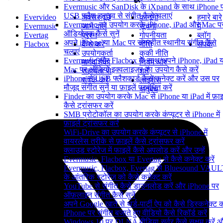
Evermusic और SanDisk के iXpand के साथ iPhone 
USB फ्लैश ड्राइव से संगीत कैसे चलाएं
Evervideo
अक्सर पूछे
कानूनी
हमारे बारे
Evermusic का उपयोग करके iPhone, iPad और Mac प
Evermusic
जाने वाले
सूचना
में
ऑडियोबुक कैसे सुनें
Evertag
प्रश्न
गोपनीयता
ब्लॉग
अपने iPhone या Mac पर संग्रहीत स्थानीय संगीत कैसे
Flacbox
कैसे करें
नीति
संपर्क
चलाएं
उपयोगकर्ता
कुकी नीति
Evermusic और Flacbox के साथ अपने iPhone, iPad य
मार्गदर्शिका
नियम और
Mac पर ऑडियो इक्वलाइज़र का उपयोग कैसे करें
सहायता से
शर्तें
iPhone से USB फ्लैशकार्ड कैसे कनेक्ट करें और उस पर
संपर्क करें
लाइसेंस
मौजूद संगीत सुनें या फ़ाइलें प्रबंधित करें
अनुबंध
Finder का उपयोग करके Mac से iPhone या iPad में फ़ाइल
कैसे ट्रांसफर करें
SMB प्रोटोकॉल का उपयोग करके कंप्यूटर से iPhone में
फ़ाइलें ट्रांसफर करें
WiFi-Drive का उपयोग करके कंप्यूटर से iPhone में
वायरलेस तरीके से फ़ाइलें कैसे ट्रांसफर करें
क्लाउड स्टोरेज में फाइलें कैसे अपलोड करें और उन्हें
Evermusic, Flacbox या Evertag से कैसे कनेक्ट करें
Evermusic, Flacbox, Evertag से Bluesound VAUL
के आंतरिक स्टोरेज को कैसे कनेक्ट करें
YouTube से संगीत कैसे डाउनलोड करें और iPhone पर
ऑफ़लाइन संगीत कैसे सुनें
अपने Google खाते से थर्ड-पार्टी ऐप को कैसे डिस्कनेक्ट कर
iPhone पर संगीत बजाते हुए वीडियो कैसे रिकॉर्ड करें
Windows 10 पर DLNA मीडिया सर्वर कैसे सक्षम करें 