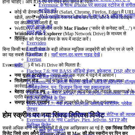
होना चाहिए। आप iOS ऐप पर सर्वर शुरू करते हैं, फिर:
Evermusic के साथ iPhone पर क्लाउड स्टोरेज से संगीत
स्ट्रीम करें
कोई भी डेस्कटॉप ब्राउज़र (Safari, Chrome, Firefox, Edge) में URL
AVAssetResourceLoader के साथ iOS ऑडियो स्ट्रीमि
खोलें, अपनी म्यूज़िक फ़ाइलें पेज पर खींच कर डालें, और वे सीधे डिवाइस
सहायता
पर अपलोड हो जाती हैं, या
हमसे संपर्क करें
WebDAV का उपयोग करके
Mac Finder
(‘सर्वर से कनेक्ट करें…’) 
हमारे बारे में
Windows File Explorer
(Map Network Drive) के माध्यम से
उत्पाद
डिवाइस को नेटवर्क शेयर के रूप में माउंट करें।
Evervideo
Evermusic
बिना किसी थर्ड-पार्टी सेवा के बड़ी लोकल म्यूज़िक लाइब्रेरी को फ़ोन पर ले जाने
Flacbox
का यह सबसे तेज़ तरीका है।
यहाँ चरण-दर-चरण गाइड देखें
।
Evertag
Evermusic 8.6 में Wi-Fi Drive को मिलता है:
ब्लॉग
Flacbox 7.6: नया BASS ऑडियो इंजन, इफेक्ट्स, DSP, और 
नया यूज़र इंटरफ़ेस
— साफ़ और एक नज़र में पढ़ने में आसान।
लाइव म्यूज़िक विज़ुअलाइज़र
सिलेक्शन मोड
— कई फ़ाइलें या फ़ोल्डर चुनें और उन पर एक साथ
Evermusic 8.7: असली गैपलेस प्लेबैक, ऑडियो इफ़ेक्ट्स, वॉल्यू
कार्रवाई करें।
नॉर्मलाइज़ेशन, पुनः डिज़ाइन किया गया इक्वलाइज़र
बेहतर अपलोड क्यू
— बेहतर प्रोग्रेस फ़ीडबैक और नेटवर्क समस्याओं के
Flacbox 7.4: नया CarPlay, Plex, Jellyfin, Subsonic, SFTP
प्रति बेहतर प्रतिरोध।
हाई-रेज ऑडियो के लिए
समग्र बेहतर प्रदर्शन
— बड़ी लाइब्रेरी के लिए तेज़ ट्रांसफ़र।
Evervideo 1.7: नया Plex, Jellyfin, क्लाउड स्ट्रीमिंग, प्लेबैक
जेस्चर
होम स्क्रीन पर नया सिंक्ड लिरिक्स विजेट
Evertag 4.2: नए क्लाउड कनेक्शन, टैग एडिटर सेटिंग्स की व्याख्
Evermusic 8.6: नया CarPlay, Plex, Jellyfin, SFTP और
लिरिक्स विजेट
सबसे अधिक माँगी गई सुविधाओं में से एक आख़िरकार आ गई है:
एक सिंक्ड लिरिक
सभी को नमस्ते!
विजेट जिसे आप अपने iPhone, iPad या Mac की होम स्क्रीन पर पिन कर