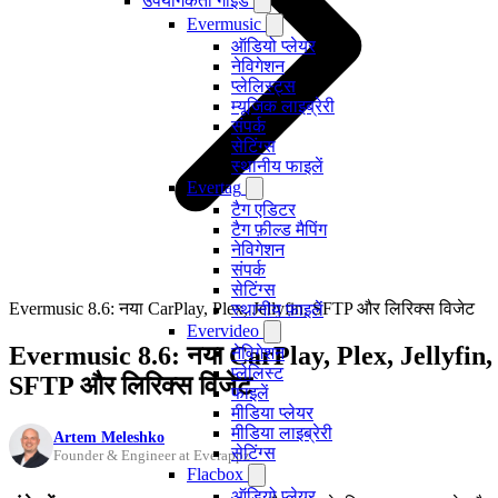
उपयोगकर्ता गाइड
Evermusic
ऑडियो प्लेयर
नेविगेशन
प्लेलिस्ट्स
म्यूजिक लाइब्रेरी
संपर्क
सेटिंग्स
स्थानीय फाइलें
Evertag
टैग एडिटर
टैग फ़ील्ड मैपिंग
नेविगेशन
संपर्क
सेटिंग्स
Evermusic 8.6: नया CarPlay, Plex, Jellyfin, SFTP और लिरिक्स विजेट
स्थानीय फ़ाइलें
Evervideo
Evermusic 8.6: नया CarPlay, Plex, Jellyfin,
नेविगेशन
प्लेलिस्ट
SFTP और लिरिक्स विजेट
फाइलें
मीडिया प्लेयर
मीडिया लाइब्रेरी
Artem Meleshko
सेटिंग्स
Founder & Engineer at Everappz
Flacbox
ऑडियो प्लेयर