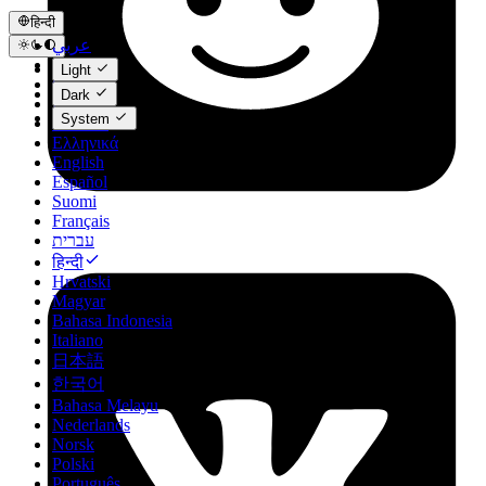
हिन्दी
عربي
Català
Light
Čeština
Dark
Dansk
System
Deutsch
Ελληνικά
English
Español
Suomi
Français
עברית
हिन्दी
Hrvatski
Magyar
Bahasa Indonesia
Italiano
日本語
한국어
Bahasa Melayu
Nederlands
Norsk
Polski
Português