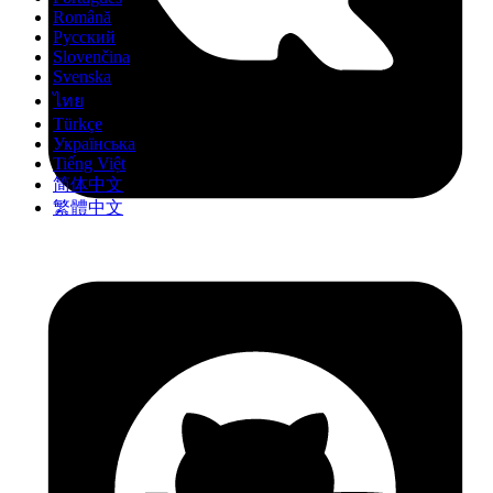
Română
Русский
Slovenčina
Svenska
ไทย
Türkçe
Українська
Tiếng Việt
简体中文
繁體中文