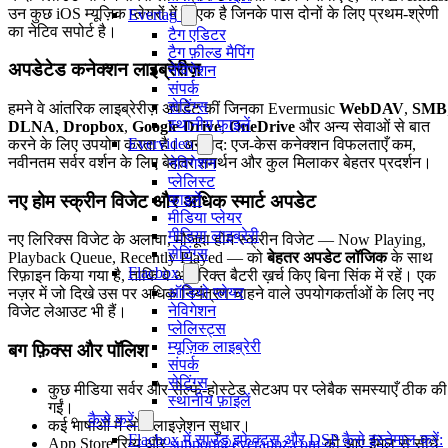
उन कुछ iOS म्यूज़िक प्लेयरों में से एक है जिनके पास दोनों के लिए प्रथम-श्रेणी
Evertag
का नेटिव सपोर्ट है।
टैग एडिटर
टैग फ़ील्ड मैपिंग
अपडेटेड कनेक्शन लाइब्रेरीज़
नेविगेशन
संपर्क
सेटिंग्स
हमने वे आंतरिक लाइब्रेरीज़ अपडेट कीं जिनका Evermusic
WebDAV
,
SMB
स्थानीय फ़ाइलें
DLNA
,
Dropbox
,
Google Drive
,
OneDrive
और अन्य सेवाओं से बात
Evervideo
करने के लिए उपयोग करता है। अनुवाद: एज-केस कनेक्शन विफलताएँ कम,
नवीनतम सर्वर वर्शन के लिए बेहतर समर्थन और कुल मिलाकर बेहतर प्रदर्शन।
नेविगेशन
प्लेलिस्ट
नए होम स्क्रीन विजेट और अधिक स्मार्ट अपडेट
फाइलें
मीडिया प्लेयर
मीडिया लाइब्रेरी
नए लिरिक्स विजेट के अलावा, मौजूदा होम स्क्रीन विजेट — Now Playing,
सेटिंग्स
Playback Queue, Recently Played — को
बेहतर अपडेट लॉजिक
के साथ
Flacbox
रिफ़ाइन किया गया है, ताकि वे अतिरिक्त बैटरी ख़र्च किए बिना सिंक में रहें। एक
ऑडियो प्लेयर
नज़र में जो दिखे उस पर अधिक नियंत्रण चाहने वाले उपयोगकर्ताओं के लिए नए
नेविगेशन
विजेट लेआउट भी हैं।
प्लेलिस्ट्स
म्यूज़िक लाइब्रेरी
बग फ़िक्स और पॉलिश
संपर्क
सेटिंग्स
कुछ मीडिया सर्वर और सेल्फ-होस्टेड सेटअप पर प्लेबैक समस्याएँ ठीक की
स्थानीय फ़ाइलें
गईं।
कैसे करें
कई भाषाओं में लोकलाइज़ेशन सुधार।
Flacbox में साउंड इफेक्ट्स और DSP कैसे इस्तेमाल करें:
App Store रिव्यू और
support@everappz.com
को आए ईमेल से सीधे