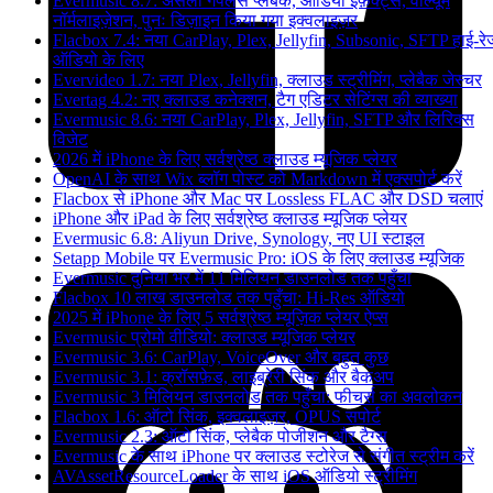
Evermusic 8.7: असली गैपलेस प्लेबैक, ऑडियो इफ़ेक्ट्स, वॉल्यूम
नॉर्मलाइज़ेशन, पुनः डिज़ाइन किया गया इक्वलाइज़र
Flacbox 7.4: नया CarPlay, Plex, Jellyfin, Subsonic, SFTP हाई-रे
ऑडियो के लिए
Evervideo 1.7: नया Plex, Jellyfin, क्लाउड स्ट्रीमिंग, प्लेबैक जेस्चर
Evertag 4.2: नए क्लाउड कनेक्शन, टैग एडिटर सेटिंग्स की व्याख्या
Evermusic 8.6: नया CarPlay, Plex, Jellyfin, SFTP और लिरिक्स
विजेट
2026 में iPhone के लिए सर्वश्रेष्ठ क्लाउड म्यूजिक प्लेयर
OpenAI के साथ Wix ब्लॉग पोस्ट को Markdown में एक्सपोर्ट करें
Flacbox से iPhone और Mac पर Lossless FLAC और DSD चलाएं
iPhone और iPad के लिए सर्वश्रेष्ठ क्लाउड म्यूजिक प्लेयर
Evermusic 6.8: Aliyun Drive, Synology, नए UI स्टाइल
Setapp Mobile पर Evermusic Pro: iOS के लिए क्लाउड म्यूजिक
Evermusic दुनिया भर में 11 मिलियन डाउनलोड तक पहुँचा
Flacbox 10 लाख डाउनलोड तक पहुँचा: Hi-Res ऑडियो
2025 में iPhone के लिए 5 सर्वश्रेष्ठ म्यूज़िक प्लेयर ऐप्स
Evermusic प्रोमो वीडियो: क्लाउड म्यूजिक प्लेयर
Evermusic 3.6: CarPlay, VoiceOver और बहुत कुछ
Evermusic 3.1: क्रॉसफ़ेड, लाइब्रेरी सिंक और बैकअप
Evermusic 3 मिलियन डाउनलोड तक पहुँचा: फीचर्स का अवलोकन
Flacbox 1.6: ऑटो सिंक, इक्वलाइज़र, OPUS सपोर्ट
Evermusic 2.3: ऑटो सिंक, प्लेबैक पोजीशन और टैग्स
Evermusic के साथ iPhone पर क्लाउड स्टोरेज से संगीत स्ट्रीम करें
AVAssetResourceLoader के साथ iOS ऑडियो स्ट्रीमिंग