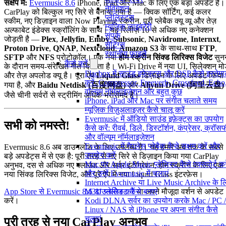
संक्षेप में:
Evermusic 8.6
iPhone, iPad और Mac के लिए एक बड़ा अपडेट है।
नेविगेशन
CarPlay को बिल्कुल नए सिरे से बनाया गया है — क्विक सॉर्टिंग, कई कलर
प्लेलिस्ट्स
स्कीम, नए डिज़ाइन वाला Now Playing स्क्रीन, पूरी प्लेबैक क्यू व्यू और तेज़
म्यूज़िक लाइब्रेरी
अल्फाबेट इंडेक्स स्क्रॉलिंग के साथ। यह रिलीज़ 10 से अधिक नए कनेक्शन
संपर्क
जोड़ती है —
Plex
,
Jellyfin
,
Emby
,
Subsonic
,
Navidrome
,
Internxt
,
सेटिंग्स
Proton Drive
,
QNAP
,
Nextcloud
,
Amazon S3
के साथ-साथ
FTP
,
स्थानीय फ़ाइलें
SFTP
और
NFS
प्रोटोकॉल। एक नया
होम स्क्रीन सिंक्ड लिरिक्स विजेट
सुनन
कैसे करें
के दौरान समय-संरेखित गीत दिखाता है। Wi-Fi Drive में नया UI, सिलेक्शन म
Flacbox में साउंड इफेक्ट्स और DSP कैसे इस्तेम
और तेज़ अपलोड क्यू है। पूरा ऐप
Liquid Glass
डिज़ाइन के लिए अपडेट किया
करें: Compressor, Freeverb, Crossfeed, Echo
गया है, और
Baidu Netdisk (百度网盘)
और
Aliyun Drive (阿里云盘)
वॉल्यूम नॉर्मलाइज़ेशन और बहुत कुछ
जैसे चीनी सर्वरों से स्ट्रीमिंग अधिक भरोसेमंद है।
iPhone, iPad और Mac पर संगीत चलाते समय
म्यूज़िक विज़ुअलाइज़र कैसे चालू करें
Evermusic में ऑडियो साउंड इफ़ेक्ट्स का उपयोग
सभी को नमस्ते!
कैसे करें: रीवर्ब, डिले, डिस्टॉर्शन, कंप्रेसर, क्रॉ
और वॉल्यूम नॉर्मलाइज़ेशन
Evermusic में गैपलेस प्लेबैक कैसे सक्षम करें और
Evermusic 8.6 अब डाउनलोड के लिए उपलब्ध है। यह हमारे अब तक के सबसे
उपयोग करें
बड़े अपडेट्स में से एक है: पूरी तरह से नए सिरे से डिज़ाइन किया गया CarPlay
Mac पर Apple Music प्लेलिस्ट कैसे एक्सपोर्ट करे
अनुभव, दस से अधिक नए क्लाउड और सर्वर इंटीग्रेशन, होम स्क्रीन के लिए एक
और उन्हें Evermusic में चलाएं
नया सिंक्ड लिरिक्स विजेट, और पूरे ऐप में नया Liquid Glass इंटरफ़ेस।
Internet Archive या Live Music Archive के ल
App Store से Evermusic 8.6 डाउनलोड करें
या अपने मौजूदा वर्शन से अपडेट
M3U प्लेलिस्ट कैसे बनाएं
करें।
Kodi DLNA सर्वर का उपयोग करके Mac / PC /
Linux / NAS से iPhone पर अपना संगीत कैसे
चलाएं
पूरी तरह से नया CarPlay अनुभव