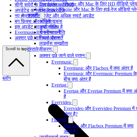
Evervideo - iPhone और Mac के लिए HD वीडियो प्ले
चीनी सर्वरों के लिए बेहतर भरोसेमंदी
Flacbox - iPhone और Mac के लिए हाई-रेज़ ऑडियो प्ल
अपडेटेड कनेक्शन लाइब्रेरीज़
कानूनी
नए होम स्क्रीन विजेट और अधिक स्मार्ट अपडेट
बग फ़िक्स और पॉलिश
कानूनी सूचना
इस अपडेट का क्या मतलब है
कुकी नीति
Evermusic 8.6 प्राप्त करें
गोपनीयता नीति
अक्सर पूछे जाने वाले प्रश्न
नियम और शर्तें
लाइसेंस समझौता
Scroll to top
दस्तावेज़ीकरण
अक्सर पूछे जाने वाले प्रश्न
Evermusic
Evermusic और Flacbox में क्या अंतर है
Evermusic और Evermusic Premium के
ब्लॉग
बीच क्या अंतर है
Evertag
Evertag और Evertag Premium में क्या अ
है
Evervideo
Evervideo और Evervideo Premium में क
अंतर है?
Flacbox
Flacbox और Flacbox Premium में क्या
अंतर है?