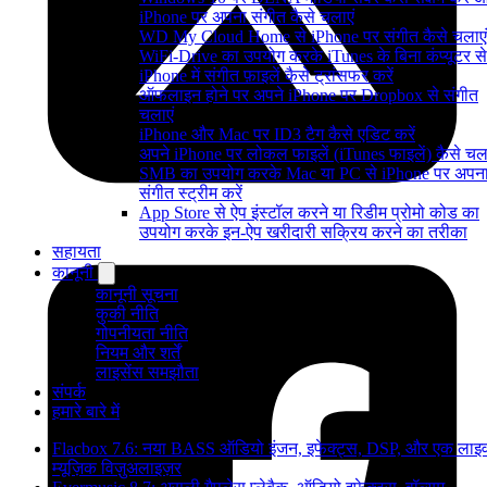
iPhone पर अपना संगीत कैसे चलाएं
WD My Cloud Home से iPhone पर संगीत कैसे चलाएं
WiFi-Drive का उपयोग करके iTunes के बिना कंप्यूटर से
iPhone में संगीत फ़ाइलें कैसे ट्रांसफर करें
ऑफलाइन होने पर अपने iPhone पर Dropbox से संगीत
चलाएं
iPhone और Mac पर ID3 टैग कैसे एडिट करें
अपने iPhone पर लोकल फाइलें (iTunes फाइलें) कैसे चला
SMB का उपयोग करके Mac या PC से iPhone पर अपन
संगीत स्ट्रीम करें
App Store से ऐप इंस्टॉल करने या रिडीम प्रोमो कोड का
उपयोग करके इन-ऐप खरीदारी सक्रिय करने का तरीका
सहायता
कानूनी
कानूनी सूचना
कुकी नीति
गोपनीयता नीति
नियम और शर्तें
लाइसेंस समझौता
संपर्क
हमारे बारे में
Flacbox 7.6: नया BASS ऑडियो इंजन, इफेक्ट्स, DSP, और एक लाइ
म्यूज़िक विज़ुअलाइज़र