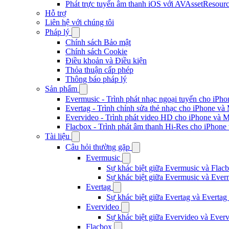
Phát trực tuyến âm thanh iOS với AVAssetResour
Hỗ trợ
Liên hệ với chúng tôi
Pháp lý
Chính sách Bảo mật
Chính sách Cookie
Điều khoản và Điều kiện
Thỏa thuận cấp phép
Thông báo pháp lý
Sản phẩm
Evermusic - Trình phát nhạc ngoại tuyến cho iPh
Evertag - Trình chỉnh sửa thẻ nhạc cho iPhone và
Evervideo - Trình phát video HD cho iPhone và 
Flacbox - Trình phát âm thanh Hi-Res cho iPhone
Tài liệu
Câu hỏi thường gặp
Evermusic
Sự khác biệt giữa Evermusic và Flacb
Sự khác biệt giữa Evermusic và Ever
Evertag
Sự khác biệt giữa Evertag và Evertag
Evervideo
Sự khác biệt giữa Evervideo và Ever
Flacbox