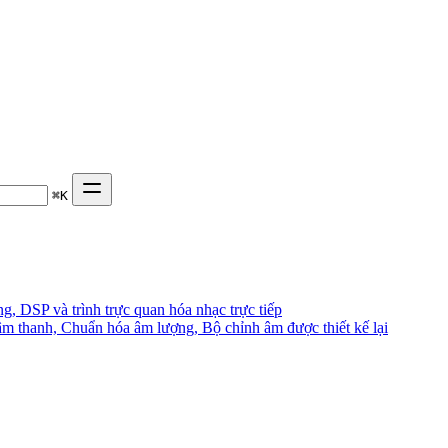
⌘
K
, DSP và trình trực quan hóa nhạc trực tiếp
âm thanh, Chuẩn hóa âm lượng, Bộ chỉnh âm được thiết kế lại