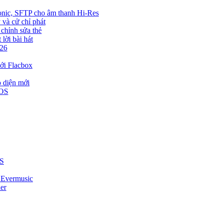
bsonic, SFTP cho âm thanh Hi-Res
 và cử chỉ phát
 chỉnh sửa thẻ
lời bài hát
026
ới Flacbox
o diện mới
iOS
US
i Evermusic
er