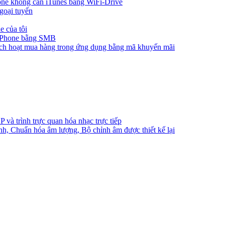
one không cần iTunes bằng WiFi-Drive
goại tuyến
e của tôi
 iPhone bằng SMB
ích hoạt mua hàng trong ứng dụng bằng mã khuyến mãi
và trình trực quan hóa nhạc trực tiếp
nh, Chuẩn hóa âm lượng, Bộ chỉnh âm được thiết kế lại