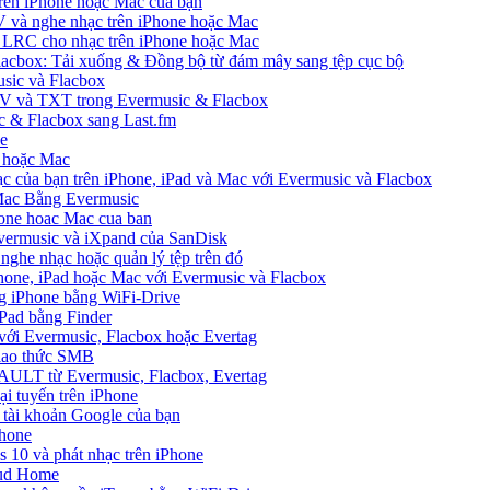
rên iPhone hoặc Mac của bạn
 và nghe nhạc trên iPhone hoặc Mac
ệp LRC cho nhạc trên iPhone hoặc Mac
Flacbox: Tải xuống & Đồng bộ từ đám mây sang tệp cục bộ
sic và Flacbox
SV và TXT trong Evermusic & Flacbox
ic & Flacbox sang Last.fm
ne
e hoặc Mac
ạc của bạn trên iPhone, iPad và Mac với Evermusic và Flacbox
 Mac Bằng Evermusic
hone hoac Mac cua ban
Evermusic và iXpand của SanDisk
 nghe nhạc hoặc quản lý tệp trên đó
hone, iPad hoặc Mac với Evermusic và Flacbox
ng iPhone bằng WiFi-Drive
Pad bằng Finder
 với Evermusic, Flacbox hoặc Evertag
giao thức SMB
VAULT từ Evermusic, Flacbox, Evertag
i tuyến trên iPhone
 tài khoản Google của bạn
Phone
10 và phát nhạc trên iPhone
oud Home