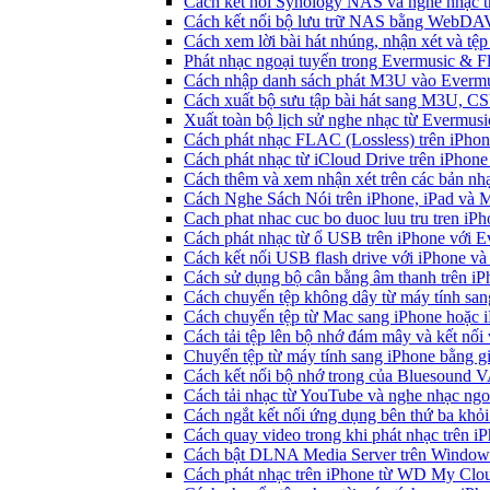
Cách kết nối Synology NAS và nghe nhạc t
Cách kết nối bộ lưu trữ NAS bằng WebDAV
Cách xem lời bài hát nhúng, nhận xét và t
Phát nhạc ngoại tuyến trong Evermusic & 
Cách nhập danh sách phát M3U vào Evermu
Cách xuất bộ sưu tập bài hát sang M3U, C
Xuất toàn bộ lịch sử nghe nhạc từ Evermus
Cách phát nhạc FLAC (Lossless) trên iPho
Cách phát nhạc từ iCloud Drive trên iPhon
Cách thêm và xem nhận xét trên các bản nh
Cách Nghe Sách Nói trên iPhone, iPad và
Cach phat nhac cuc bo duoc luu tru tren iP
Cách phát nhạc từ ổ USB trên iPhone với 
Cách kết nối USB flash drive với iPhone và
Cách sử dụng bộ cân bằng âm thanh trên iP
Cách chuyển tệp không dây từ máy tính sa
Cách chuyển tệp từ Mac sang iPhone hoặc i
Cách tải tệp lên bộ nhớ đám mây và kết nối
Chuyển tệp từ máy tính sang iPhone bằng 
Cách kết nối bộ nhớ trong của Bluesound 
Cách tải nhạc từ YouTube và nghe nhạc ngoạ
Cách ngắt kết nối ứng dụng bên thứ ba khỏi
Cách quay video trong khi phát nhạc trên i
Cách bật DLNA Media Server trên Windows 
Cách phát nhạc trên iPhone từ WD My Cl