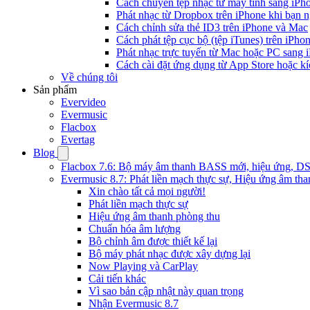
Cách chuyển tệp nhạc từ máy tính sang iPh
Phát nhạc từ Dropbox trên iPhone khi bạn n
Cách chỉnh sửa thẻ ID3 trên iPhone và Mac
Cách phát tệp cục bộ (tệp iTunes) trên iPhon
Phát nhạc trực tuyến từ Mac hoặc PC sang
Cách cài đặt ứng dụng từ App Store hoặc k
Về chúng tôi
Sản phẩm
Evervideo
Evermusic
Flacbox
Evertag
Blog
Flacbox 7.6: Bộ máy âm thanh BASS mới, hiệu ứng, DSP 
Evermusic 8.7: Phát liền mạch thực sự, Hiệu ứng âm tha
Xin chào tất cả mọi người!
Phát liền mạch thực sự
Hiệu ứng âm thanh phòng thu
Chuẩn hóa âm lượng
Bộ chỉnh âm được thiết kế lại
Bộ máy phát nhạc được xây dựng lại
Now Playing và CarPlay
Cải tiến khác
Vì sao bản cập nhật này quan trọng
Nhận Evermusic 8.7