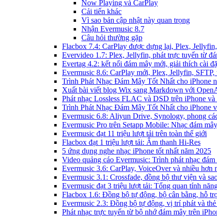
Now Playing và CarPlay
Cải tiến khác
Vì sao bản cập nhật này quan trọng
Nhận Evermusic 8.7
Câu hỏi thường gặp
Flacbox 7.4: CarPlay được dựng lại, Plex, Jellyf
Evervideo 1.7: Plex, Jellyfin, phát trực tuyến từ 
Evertag 4.2: kết nối đám mây mới, giải thích cài đặ
Evermusic 8.6: CarPlay mới, Plex, Jellyfin, SFTP, 
Trình Phát Nhạc Đám Mây Tốt Nhất cho iPhone 
Xuất bài viết blog Wix sang Markdown với Open
Phát nhạc Lossless FLAC và DSD trên iPhone và
Trình Phát Nhạc Đám Mây Tốt Nhất cho iPhone v
Evermusic 6.8: Aliyun Drive, Synology, phong cá
Evermusic Pro trên Setapp Mobile: Nhạc đám mâ
Evermusic đạt 11 triệu lượt tải trên toàn thế giới
Flacbox đạt 1 triệu lượt tải: Âm thanh Hi-Res
5 ứng dụng nghe nhạc iPhone tốt nhất năm 2025
Video quảng cáo Evermusic: Trình phát nhạc đám
Evermusic 3.6: CarPlay, VoiceOver và nhiều hơn 
Evermusic 3.1: Crossfade, đồng bộ thư viện và sa
Evermusic đạt 3 triệu lượt tải: Tổng quan tính năn
Flacbox 1.6: Đồng bộ tự động, bộ cân bằng, hỗ 
Evermusic 2.3: Đồng bộ tự động, vị trí phát và thẻ
Phát nhạc trực tuyến từ bộ nhớ đám mây trên iPh