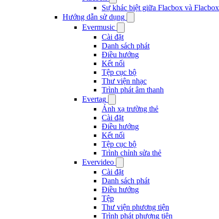
Sự khác biệt giữa Flacbox và Flacbox
Hướng dẫn sử dụng
Evermusic
Cài đặt
Danh sách phát
Điều hướng
Kết nối
Tệp cục bộ
Thư viện nhạc
Trình phát âm thanh
Evertag
Ánh xạ trường thẻ
Cài đặt
Điều hướng
Kết nối
Tệp cục bộ
Trình chỉnh sửa thẻ
Evervideo
Cài đặt
Danh sách phát
Điều hướng
Tệp
Thư viện phương tiện
Trình phát phương tiện