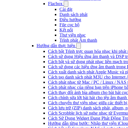
Flacbox
Cài đặt
Danh sách phát
Điều hướng
File cục bộ
Kết nối
Thư viện nhạc
Trình phát Âm thanh
Hướng dẫn thực hiện
Cách bật Trình trực quan hóa nhạc khi phát
Cách sử dụng Hiệu ứng âm thanh và DSP tr
Cách bật và sử dụng phát nhạc liền mạch t
Cách sử dụng các hiệu ứng âm thanh trong 
Cách xuất danh sách phát Apple Music và p
Cách tạo danh sách phát M3U cho Internet 
Cách phát nhạc từ Mac / PC / Linux / NA
Cách phát nhạc của riêng bạn trên iPhone b
Cách thay đổi ảnh bìa album cho bài hát cụ
Cách chỉnh sửa lời bài hát cho tệp âm tha
Cách chuyển thư viện nhạc giữa các thiết b
Cách lưu trữ (ZIP) danh sách phát, album, n
Cách Scrobble lịch sử nghe nhạc từ Evermu
Cách Sử Dụng Widget Đang Phát Động Tron
Hướng dẫn từng bước: Nhập thư viện iClou