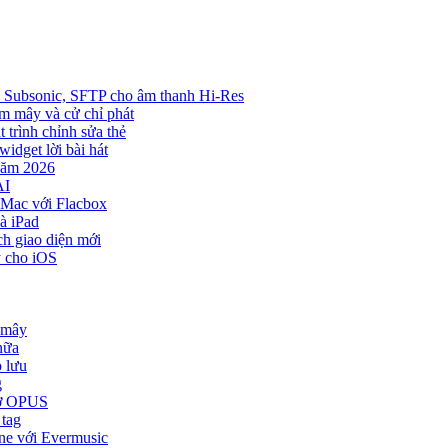
in, Subsonic, SFTP cho âm thanh Hi-Res
đám mây và cử chỉ phát
t trình chỉnh sửa thẻ
widget lời bài hát
năm 2026
AI
 Mac với Flacbox
à iPad
ch giao diện mới
y cho iOS
 mây
nữa
o lưu
g
trợ OPUS
 tag
one với Evermusic