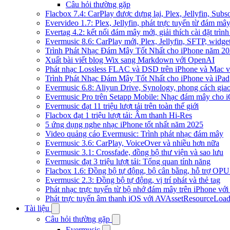
Câu hỏi thường gặp
Flacbox 7.4: CarPlay được dựng lại, Plex, Jellyfin, Su
Evervideo 1.7: Plex, Jellyfin, phát trực tuyến từ đám mây
Evertag 4.2: kết nối đám mây mới, giải thích cài đặt trình
Evermusic 8.6: CarPlay mới, Plex, Jellyfin, SFTP, widget 
Trình Phát Nhạc Đám Mây Tốt Nhất cho iPhone năm 2
Xuất bài viết blog Wix sang Markdown với OpenAI
Phát nhạc Lossless FLAC và DSD trên iPhone và Mac v
Trình Phát Nhạc Đám Mây Tốt Nhất cho iPhone và iPad
Evermusic 6.8: Aliyun Drive, Synology, phong cách gia
Evermusic Pro trên Setapp Mobile: Nhạc đám mây cho 
Evermusic đạt 11 triệu lượt tải trên toàn thế giới
Flacbox đạt 1 triệu lượt tải: Âm thanh Hi-Res
5 ứng dụng nghe nhạc iPhone tốt nhất năm 2025
Video quảng cáo Evermusic: Trình phát nhạc đám mây
Evermusic 3.6: CarPlay, VoiceOver và nhiều hơn nữa
Evermusic 3.1: Crossfade, đồng bộ thư viện và sao lưu
Evermusic đạt 3 triệu lượt tải: Tổng quan tính năng
Flacbox 1.6: Đồng bộ tự động, bộ cân bằng, hỗ trợ OP
Evermusic 2.3: Đồng bộ tự động, vị trí phát và thẻ tag
Phát nhạc trực tuyến từ bộ nhớ đám mây trên iPhone vớ
Phát trực tuyến âm thanh iOS với AVAssetResourceLoad
Tài liệu
Câu hỏi thường gặp
Evermusic