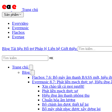
Trang chủ
Sản phẩm
Evervideo
Evermusic
Flacbox
Evertag
Blog
Tài liệu
Hỗ trợ
Pháp lý
Liên hệ
Giới thiệu
⌘
K
Trang chủ
Blog
Flacbox 7.6: Bộ máy âm thanh BASS mới, hiệu ứng
Evermusic 8.7: Phát liền mạch thực sự, Hiệu ứng 
Xin chào tất cả mọi người!
Phát liền mạch thực sự
Hiệu ứng âm thanh phòng thu
Chuẩn hóa âm lượng
Bộ chỉnh âm được thiết kế lại
Bộ máy phát nhạc được xây dựng lại