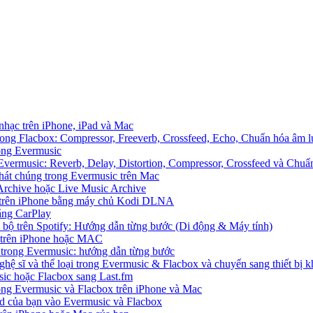
 nhạc trên iPhone, iPad và Mac
ong Flacbox: Compressor, Freeverb, Crossfeed, Echo, Chuẩn hóa âm l
rong Evermusic
Evermusic: Reverb, Delay, Distortion, Compressor, Crossfeed và Chu
hát chúng trong Evermusic trên Mac
Archive hoặc Live Music Archive
S trên iPhone bằng máy chủ Kodi DLNA
ằng CarPlay
c bộ trên Spotify: Hướng dẫn từng bước (Di động & Máy tính)
nh trên iPhone hoặc MAC
ị trong Evermusic: hướng dẫn từng bước
ghệ sĩ và thể loại trong Evermusic & Flacbox và chuyển sang thiết bị k
sic hoặc Flacbox sang Last.fm
g Evermusic và Flacbox trên iPhone và Mac
d của bạn vào Evermusic và Flacbox