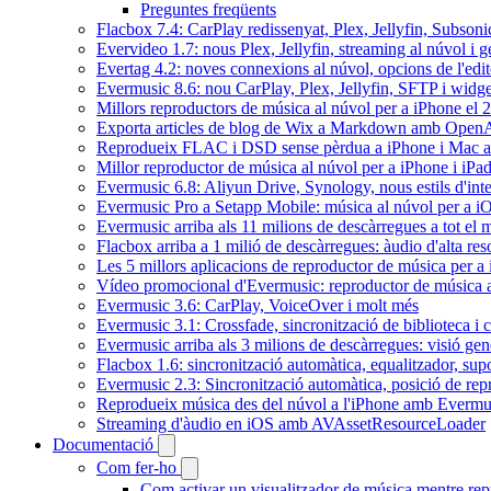
Preguntes freqüents
Flacbox 7.4: CarPlay redissenyat, Plex, Jellyfin, Subson
Evervideo 1.7: nous Plex, Jellyfin, streaming al núvol i 
Evertag 4.2: noves connexions al núvol, opcions de l'edit
Evermusic 8.6: nou CarPlay, Plex, Jellyfin, SFTP i widget
Millors reproductors de música al núvol per a iPhone el 
Exporta articles de blog de Wix a Markdown amb Open
Reprodueix FLAC i DSD sense pèrdua a iPhone i Mac 
Millor reproductor de música al núvol per a iPhone i iPa
Evermusic 6.8: Aliyun Drive, Synology, nous estils d'inte
Evermusic Pro a Setapp Mobile: música al núvol per a i
Evermusic arriba als 11 milions de descàrregues a tot el
Flacbox arriba a 1 milió de descàrregues: àudio d'alta res
Les 5 millors aplicacions de reproductor de música per a
Vídeo promocional d'Evermusic: reproductor de música 
Evermusic 3.6: CarPlay, VoiceOver i molt més
Evermusic 3.1: Crossfade, sincronització de biblioteca i 
Evermusic arriba als 3 milions de descàrregues: visió gen
Flacbox 1.6: sincronització automàtica, equalitzador, s
Evermusic 2.3: Sincronització automàtica, posició de repr
Reprodueix música des del núvol a l'iPhone amb Evermu
Streaming d'àudio en iOS amb AVAssetResourceLoader
Documentació
Com fer-ho
Com activar un visualitzador de música mentre repr