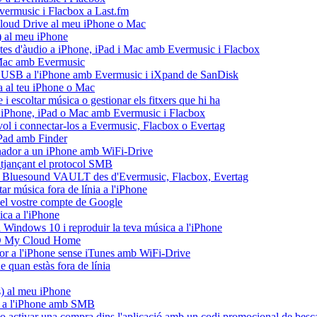
'Evermusic i Flacbox a Last.fm
Cloud Drive al meu iPhone o Mac
 al meu iPhone
istes d'àudio a iPhone, iPad i Mac amb Evermusic i Flacbox
i Mac amb Evermusic
sh USB a l'iPhone amb Evermusic i iXpand de SanDisk
 al teu iPhone o Mac
escoltar música o gestionar els fitxers que hi ha
tre iPhone, iPad o Mac amb Evermusic i Flacbox
ol i connectar-los a Evermusic, Flacbox o Evertag
iPad amb Finder
dinador a un iPhone amb WiFi-Drive
mitjançant el protocol SMB
l Bluesound VAULT des d'Evermusic, Flacbox, Evertag
r música fora de línia a l'iPhone
del vostre compte de Google
ca a l'iPhone
Windows 10 i reproduir la teva música a l'iPhone
WD My Cloud Home
ador a l'iPhone sense iTunes amb WiFi-Drive
quan estàs fora de línia
es) al meu iPhone
C a l'iPhone amb SMB
e o activar una compra dins l'aplicació amb un codi promocional de besc