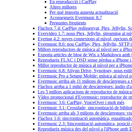
En reproducció i CarPlay
Altres millores
Per què importa aquesta actualització
Aconsegueix Evermusic 8.7
Preguntes freqüents
Flacbox 7.4: CarPlay redissenyat, Plex, Jellyfin, 
Evervideo 1.7: nous Plex, Jellyfin, streaming al nú
Evertag 4.2: noves connexions al núvol, opcions de 
Evermusic 8.6: nou CarPlay, Plex, Jellyfin, SFTP i 
Millors reproductors de música al núvol per a iPho
Exporta articles de blog de Wix a Markdown am
Reprodueix FLAC i DSD sense pèrdua a iPhone 
Millor reproductor de música al núvol per a iPhone
Evermusic 6.8: Aliyun Drive, Synology, nous estils 
Evermusic Pro a Setapp Mobile: música al núvol p
Evermusic arriba als 11 milions de descàrregues a 
Flacbox arriba a 1 milió de descàrregues: àudio d'a
Les 5 millors aplicacions de reproductor de música
Vídeo promocional d'Evermusic: reproductor de m
Evermusic 3.6: CarPlay, VoiceOver i molt més
Evermusic 3.1: Crossfade, sincronització de bibliot
Evermusic arriba als 3 milions de descàrregues: vi
Flacbox 1.6: sincronització automàtica, equalitza
Evermusic 2.3: Sincronització automàtica, posició 
Reprodueix música des del núvol a l'iPhone amb 