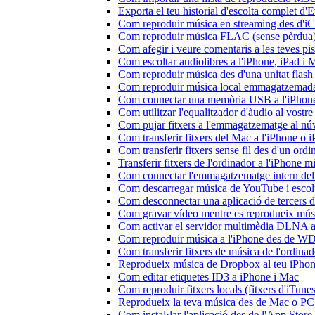
Exporta el teu historial d'escolta complet d
Com reproduir música en streaming des d'i
Com reproduir música FLAC (sense pèrdua)
Com afegir i veure comentaris a les teves p
Com escoltar audiolibres a l'iPhone, iPad 
Com reproduir música des d'una unitat fla
Com reproduir música local emmagatzemada
Com connectar una memòria USB a l'iPhone i 
Com utilitzar l'equalitzador d'àudio al vos
Com pujar fitxers a l'emmagatzematge al núv
Com transferir fitxers del Mac a l'iPhone o 
Com transferir fitxers sense fil des d'un or
Transferir fitxers de l'ordinador a l'iPhone 
Com connectar l'emmagatzematge intern de
Com descarregar música de YouTube i escolta
Com desconnectar una aplicació de tercers 
Com gravar vídeo mentre es reprodueix músi
Com activar el servidor multimèdia DLNA a 
Com reproduir música a l'iPhone des de 
Com transferir fitxers de música de l'ordin
Reprodueix música de Dropbox al teu iPhone 
Com editar etiquetes ID3 a iPhone i Mac
Com reproduir fitxers locals (fitxers d'iTun
Reprodueix la teva música des de Mac o P
Com instal·lar l'aplicació des de l'App Stor