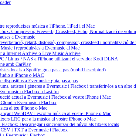
oader
re reprodueixes música a l'iPhone, l'iPad i el Mac
Flacbox: Compressor, Freeverb, Crossfeed, Echo, Normalització de volum
 pauses a Evermusic
reverberació, retard, distorsió, compressor, crossfeed i normalització d
 Music i reproduir-les a Evermusic al Mac
r a Internet Archive o Live Music Archive
PC / Linux / NAS a l'iPhone utilitzant el servidor Kodi DLNA
hone amb CarPlay
stes locals a Spotify: guia pas a pas (mòbil i escriptori)
 d'àudio a iPhone o MAC
re dispositius a Evermusic: guia pas a pas
ms, artistes i gèneres a Evermusic i Flacbox i transferir-los a un altre d
d'Evermusic o Flacbox a Last.fm
ducció actual a Evermusic i Flacbox al vostre iPhone i Mac
d'iCloud a Evermusic i Flacbox
ica al teu iPhone o Mac
nçant WebDAV i escoltar música al vostre iPhone o Mac
fitxers LRC per a la música al vostre iPhone o Mac
Flacbox: Descarregar i sincronitzar del núvol als fitxers locals
U, CSV i TXT a Evermusic i Flacbox
U a Evermusic i Flacbox