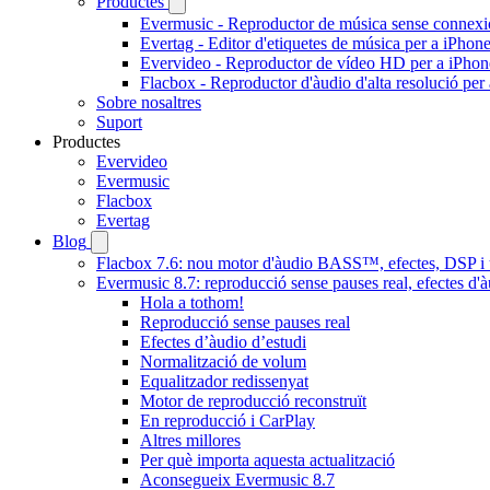
Productes
Evermusic - Reproductor de música sense connexi
Evertag - Editor d'etiquetes de música per a iPhon
Evervideo - Reproductor de vídeo HD per a iPhon
Flacbox - Reproductor d'àudio d'alta resolució per
Sobre nosaltres
Suport
Productes
Evervideo
Evermusic
Flacbox
Evertag
Blog
Flacbox 7.6: nou motor d'àudio BASS™, efectes, DSP i u
Evermusic 8.7: reproducció sense pauses real, efectes d'à
Hola a tothom!
Reproducció sense pauses real
Efectes d’àudio d’estudi
Normalització de volum
Equalitzador redissenyat
Motor de reproducció reconstruït
En reproducció i CarPlay
Altres millores
Per què importa aquesta actualització
Aconsegueix Evermusic 8.7