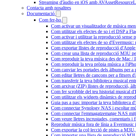
Streaming d'àudio en iOS amb AVAssetResourceL
Contacta amb nosaltres
Documentació
Com fer-ho
Com activar un visualitzador de música ment
Com utilitzar els efectes de so i el DSP a 
Com activar i utilitzar la reproducció sense
Com utilitzar els efectes de so d'Evermusic: 
Com exportar llistes de reproducció d'Apple
Com crear una llista de reproducció M3U pe
Com reproduir la teva música des de Mac / 
Com reproduir la teva pròpia música a l'iP
Com canviar les portades dels àlbums per a pi
Com editar lletres de cançons per a fitxers
Com transferir la teva biblioteca musical ent
Com arxivar (ZIP) llistes de reproducció, àlbu
Com fer scrobble del teu historial musical 
Com utilitzar els widgets dinàmics de repro
Guia pas a pas: importar la teva biblioteca 
Com connectar Synology NAS i escoltar mús
Com connectar l'emmagatzematge NAS mitja
Com veure lletres incrustades, comentaris i 
Reproduir música fora de línia a Evermusic i 
Com exportar la col·lecció de pistes a M3
Com importar una llista de reproducció M3