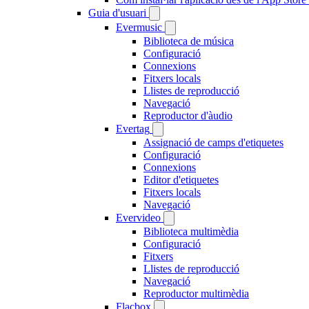
Guia d'usuari
Evermusic
Biblioteca de música
Configuració
Connexions
Fitxers locals
Llistes de reproducció
Navegació
Reproductor d'àudio
Evertag
Assignació de camps d'etiquetes
Configuració
Connexions
Editor d'etiquetes
Fitxers locals
Navegació
Evervideo
Biblioteca multimèdia
Configuració
Fitxers
Llistes de reproducció
Navegació
Reproductor multimèdia
Flacbox