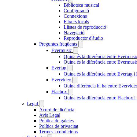
Biblioteca musical
Configuració
Connexions
Fitxers locals
Llistes de reproducció
Navegació
Reproductor d'àudio
Preguntes freqüents
Evermusic
Quina és la diferència entre Evermusi
Quina és la diferència entre Evermus
Evertag
Quina és la diferència entre Evertag 
Evervideo
Quina diferència hi ha entre Evervid
Flacbox
Quina és la diferència entre Flacbox
Legal
Acord de llicència
Avís Legal
Política de galetes
Política de privacitat
Termes i condicions