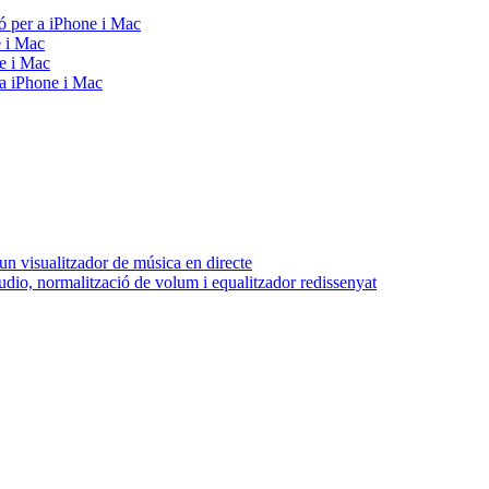
ó per a iPhone i Mac
e i Mac
e i Mac
 a iPhone i Mac
n visualitzador de música en directe
udio, normalització de volum i equalitzador redissenyat