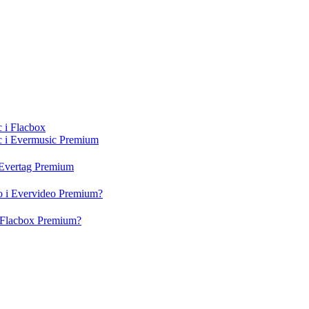
c i Flacbox
ic i Evermusic Premium
i Evertag Premium
eo i Evervideo Premium?
 i Flacbox Premium?