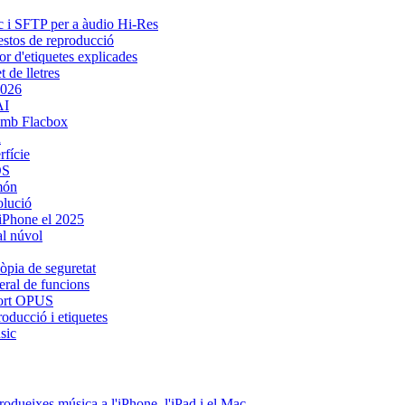
ic i SFTP per a àudio Hi-Res
gestos de reproducció
or d'etiquetes explicades
 de lletres
2026
AI
amb Flacbox
d
rfície
OS
 món
olució
 iPhone el 2025
al núvol
còpia de seguretat
eral de funcions
uport OPUS
oducció i etiquetes
sic
odueixes música a l'iPhone, l'iPad i el Mac