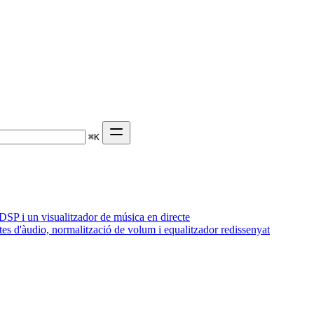
⌘
K
SP i un visualitzador de música en directe
tes d'àudio, normalització de volum i equalitzador redissenyat