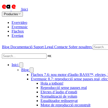
Inici
Productes
Evervideo
Evermusic
Flacbox
Evertag
Blog
Documentació
Suport
Legal
Contacte
Sobre nosaltres
⌘
K
Inici
Blog
Flacbox 7.6: nou motor d'àudio BASS™, efectes, D
Evermusic 8.7: reproducció sense pauses real, efec
Hola a tothom!
Reproducció sense pauses real
Efectes d’àudio d’estudi
Normalització de volum
Equalitzador redissenyat
Motor de reproducció reconstruït