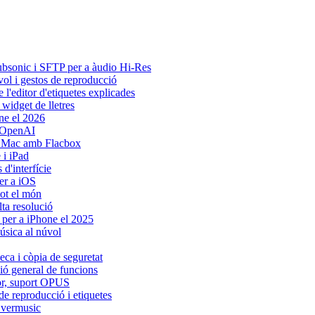
Subsonic i SFTP per a àudio Hi-Res
vol i gestos de reproducció
l'editor d'etiquetes explicades
widget de lletres
ne el 2026
b OpenAI
i Mac amb Flacbox
 i iPad
d'interfície
er a iOS
tot el món
lta resolució
 per a iPhone el 2025
úsica al núvol
eca i còpia de seguretat
sió general de funcions
dor, suport OPUS
de reproducció i etiquetes
Evermusic