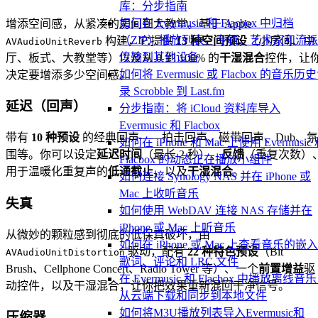
库：分步指南
如何在 Evermusic 和 Flacbox 中归档
增添空间感，从紧凑的房间到大教堂。基于 Apple
（ZIP）播放列表、专辑、艺术家和流
构建，它提供
13 种空间预设
（小房间、中
AVAudioUnitReverb
传输到其他设备
厅、板式、大教堂等）以及从 0 到 100% 的
干湿混合
控件，让
如何将 Evermusic 或 Flacbox 的音乐历
决定要增添多少空间感。
录 Scrobble 到 Last.fm
延迟（回声）
分步指南：将 iCloud 资料库导入
Evermusic 和 Flacbox
带有
10 种预设
的经典回声——拍击回声、磁带回声、Dub、氛
如何在 iPhone 和 Mac 上使用 Evermusic
围等。你可以设定
延迟时间
（最长 2 秒）、
反馈
（重复次数）
Flacbox 的动态正在播放小组件
用于温暖化重复声的
低通截止
，以及
干湿混合
。
如何连接 Synology NAS 并在 iPhone 或
Mac 上收听音乐
失真
如何使用 WebDAV 连接 NAS 存储并在
iPhone 或 Mac 上听音乐
从微妙的颗粒感到彻底的低保真破坏，由
如何在 iPhone 或 Mac 上查看音乐的嵌
驱动，配有
22 种特色预设
（Bit
AVAudioUnitDistortion
歌词、评论和 LRC 文件
Brush、Cellphone Concert、Radio Tower 等）、一个
前置增益
驱
在 Evermusic 和 Flacbox 中播放离线音
动控件，以及干湿混合，让你把效果重新混回干净信号。
从云端下载和同步到本地文件
如何将M3U播放列表导入Evermusic和
压缩器