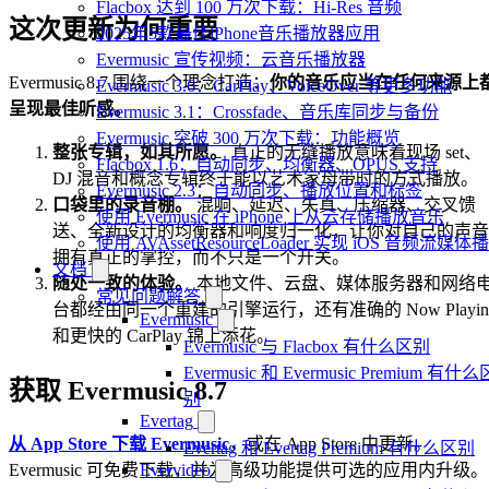
Flacbox 达到 100 万次下载：Hi-Res 音频
这次更新为何重要
2025年5款最佳iPhone音乐播放器应用
Evermusic 宣传视频：云音乐播放器
Evermusic 8.7 围绕一个理念打造：
你的音乐应当在任何来源上
Evermusic 3.6：CarPlay、VoiceOver 等更多功能
呈现最佳听感。
Evermusic 3.1：Crossfade、音乐库同步与备份
Evermusic 突破 300 万次下载：功能概览
整张专辑，如其所愿。
真正的无缝播放意味着现场 set、
Flacbox 1.6：自动同步、均衡器、OPUS 支持
DJ 混音和概念专辑终于能以艺术家母带时的方式播放。
Evermusic 2.3：自动同步、播放位置和标签
口袋里的录音棚。
混响、延迟、失真、压缩器、交叉馈
使用 Evermusic 在 iPhone 上从云存储播放音乐
送、全新设计的均衡器和响度归一化，让你对自己的声音
使用 AVAssetResourceLoader 实现 iOS 音频流媒体
拥有真正的掌控，而不只是一个开关。
文档
随处一致的体验。
本地文件、云盘、媒体服务器和网络
常见问题解答
台都经由同一个重建的引擎运行，还有准确的 Now Playin
Evermusic
和更快的 CarPlay 锦上添花。
Evermusic 与 Flacbox 有什么区别
Evermusic 和 Evermusic Premium 有什么
获取 Evermusic 8.7
别
Evertag
从 App Store 下载 Evermusic
，或在 App Store 中更新。
Evertag 和 Evertag Premium 有什么区别
Evervideo
Evermusic 可免费下载，并为高级功能提供可选的应用内升级。