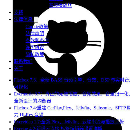
音频播放器
支持
法律信息
Cookie政策
法律声明
条款和条件
许可协议
隐私政策
联系我们
关于
Flacbox 7.6：全新 BASS 音频引擎、音效、DSP 与实时
可视化
Evermusic 8.7：真正的无缝播放、音频效果、音量归一化
全新设计的均衡器
Flacbox 7.4:重建 CarPlay,Plex、Jellyfin、Subsonic、SFTP 
力 Hi-Res 音频
Evervideo 1.7:全新 Plex、Jellyfin、云端串流与播放手势
Evertag 4.2:新增云连接,标签编辑器设置详解