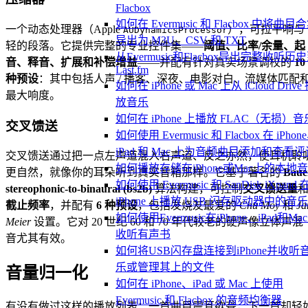
Flacbox
如何在 Evermusic 和 Flacbox 中将曲目
一个动态处理器（Apple
），可拉平响与
AUDynamicsProcessor
导出为 M3U、CSV 和 TXT
轻的段落。它提供完整的专业控件集——
阈值、比率/余量、起
从Evermusic和Flacbox导出完整收听历
音、释音、扩展和补偿增益
——并配有针对真实场景调校的
10
Last.fm
种预设
：其中包括人声 / 播客、深夜、电影对白、流媒体匹配
如何在 iPhone 或 Mac 上从 iCloud Drive
最大响度。
放音乐
如何在 iPhone 上播放 FLAC（无损）音
交叉馈送
如何使用 Evermusic 和 Flacbox 在 iPhon
iPad 和 Mac 上为音频曲目添加和查看评
交叉馈送通过把一点左声道混入右声道、反之亦然，使耳机聆
如何播放存储在iPhone或Mac上的本地
更自然，就像你的耳朵听到真实音箱那样。它基于著名的
Baue
如何使用 Evermusic 和 SanDisk iXpand 
stereophonic-to-binaural (bs2b)
算法构建，可控制
交叉馈送量
iPhone 上播放 USB 闪存驱动器中的音乐
截止频率
，并配有
6 种预设
，包括发烧友最爱的
Chu Moy
和
Ja
如何使用Evermusic在iPhone、iPad和Ma
Meier
设置。它对 20 世纪 60 和 70 年代较老的硬声像立体声混
收听有声书
音尤其有效。
如何将USB闪存盘连接到iPhone并收听
乐或管理其上的文件
音量归一化
如何在 iPhone、iPad 或 Mac 上使用
Evermusic 和 Flacbox 的音频均衡器
有没有做过这样的播放列表：一首曲目震耳欲聋，下一首却轻