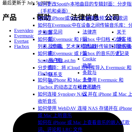
最后更新于
July 5, 2026
如何更改Spotify本地曲目的专辑封面：分步
（手机和桌面）
产品
帮助
法律信息
公司
如何在iPhone或MAC上编辑音频文件的歌词
如何在Evermusic中在设备之间传输音乐库：
Evervideo
常见问
法律声
关于
步指南
Evermusic
题
明
博客
如何在 Evermusic 和 Flacbox 中归档（ZIP）
Evertag
操作指
隐私政
联系我
Flacbox
列表、专辑、艺术家和流派并传输到其他设备
南
策
们
如何将 Evermusic 或 Flacbox 的音乐历史记录
Cookie
用户指
Scrobble 到 Last.fm
政策
南
分步指南：将 iCloud 资料库导入 Evermusic 和
条款与
Flacbox
联系支
条件
如何在 iPhone 和 Mac 上使用 Evermusic 和
持
许可协
Flacbox 的动态正在播放小组件
议
如何连接 Synology NAS 并在 iPhone 或 Mac 
收听音乐
如何使用 WebDAV 连接 NAS 存储并在 iPhone
或 Mac 上听音乐
如何在 iPhone 或 Mac 上查看音乐的嵌入式歌
词、评论和 LRC 文件