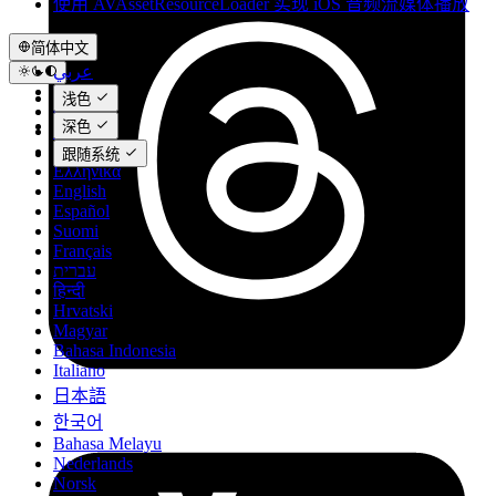
使用 AVAssetResourceLoader 实现 iOS 音频流媒体播放
简体中文
عربي
Català
浅色
Čeština
深色
Dansk
Deutsch
跟随系统
Ελληνικά
English
Español
Suomi
Français
עברית
हिन्दी
Hrvatski
Magyar
Bahasa Indonesia
Italiano
日本語
한국어
Bahasa Melayu
Nederlands
Norsk