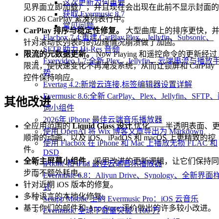
这次更新为何重要
见界面立即加载），并且现在会出现在此前不显示封面的
获取 Evermusic 8.7
iOS 26 CarPlay 紧凑列表行中。
常见问题
CarPlay 排序与稳定性修复。
大型曲库上的排序更快，
Flacbox 7.4:重建 CarPlay,Plex、Jellyfin、Subsonic、
针对滚动长列表时的边缘情况崩溃做了加固。
SFTP 助力 Hi-Res 音频
限流的元数据更新。
Now Playing 和遥控命令的更新经过
Evervideo 1.7:全新 Plex、Jellyfin、云端串流与播放
限流，使快速变化不再淹没系统，从而让锁屏和 CarPlay
势
控件保持响应。
Evertag 4.2:新增云连接,标签编辑器设置详解
Evermusic 8.6:全新 CarPlay、Plex、Jellyfin、SFTP
其他改进
词小组件
2026年 iPhone 最佳云端音乐播放器
全应用范围的
Liquid Glass 设计
优化——半透明表面、
使用 OpenAI 将 Wix 博客文章导出为 Markdown
顺滑的动画，以及 iOS、iPadOS 和 macOS 上更精致的控
使用 Flacbox 在 iPhone 和 Mac 上播放无损 FLAC 和
件。
DSD
全新主屏幕小组件
，采用改进的更新逻辑，让它们保持同
iPhone 和 iPad 最佳云端音乐播放器
步而不额外耗电。
Evermusic 6.8：Aliyun Drive、Synology、全新界面
针对近期 iOS 版本的修复。
式
多种语言的本地化修复。
Setapp Mobile 上的 Evermusic Pro：iOS 云音乐
基于你们的邮件和 App Store 评价做出的许多较小改进。
Evermusic 全球下载量突破 1100 万