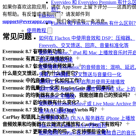
Evervideo 和 Evervideo Premium 有什么
如果你喜欢这款应用，请在 App Store 上留下评分——这真的
别？
有帮助。有反馈或遇到问题？请发邮件到
Flacbox
support@everappz.com
。我们会阅读每一条消息。
Flacbox 和 Flacbox Premium 有什么区别
使用教程
常见问题
如何在 Flacbox 中使用音效和 DSP：压缩器、
Freeverb、交叉馈送、回声、音量标准化等
Evermusic 8.7 有哪些新功能？
如何在 iPhone、iPad 和 Mac 上播放音乐时开
Evermusic 有真正的无缝播放吗？
音乐可视化效果
Evermusic 8.7 包含哪些音频效果？
如何使用 Evermusic 的音频音效：混响、延迟
什么是交叉馈送，我为什么要用它？
失真、压缩器、交叉馈送与音量归一化
Evermusic 中的音量归一化如何工作？
如何在 Evermusic 中启用并使用无缝播放
Evermusic 的音量归一化和 ReplayGain 是一回事吗？
如何导出 Apple Music 播放列表并在 Mac 上的
Evermusic 的均衡器有多少个频段，我能创建自己的预设吗？
Evermusic 中播放
Evermusic 8.7 的均衡器有什么变化？
如何为 Internet Archive 或 Live Music Archive 
Evermusic 8.7 支持 FLAC 和 Ogg Vorbis 吗？
建 M3U 播放列表
CarPlay 和锁屏上有哪些改进？
如何使用 Kodi DLNA 服务器在 iPhone 上播放
音频效果和均衡器在云端流式播放和 CarPlay 下有效吗？
Mac / PC / Linux / NAS 中的音乐
Evermusic 8.7 更新是免费的吗，它支持哪些设备？
如何使用 CarPlay 在 iPhone 上播放自己的音乐