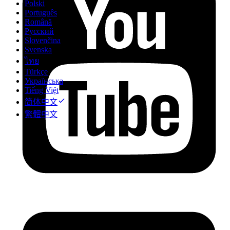
Polski
Português
Română
Русский
Slovenčina
Svenska
ไทย
Türkçe
Українська
Tiếng Việt
简体中文
繁體中文