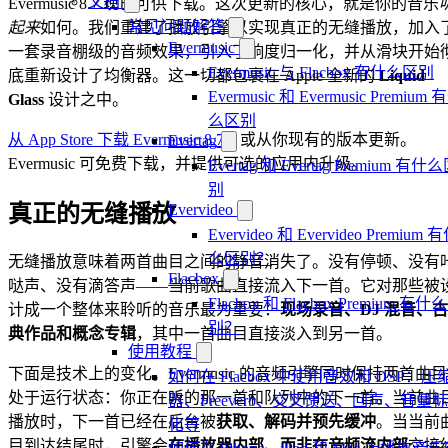
文档
Evermusic 8.7 现已可供下载。这次更新的核心，就是你的音乐
常见问题解答
起来
如何。我们重建了播放引擎以实现真正的无缝播放，加入
Evermusic
一套录音棚级的音频效果，引入了响度归一化，并从滑块开始
Evermusic 与 Flacbox 有什么区别
底重新设计了均衡器。这一切都包裹在 Apple 全新的
Liquid
Evermusic 和 Evermusic Premium 
Glass
设计之中。
么区别
从 App Store 下载 Evermusic 8.7
，或从你现有的版本更新。
Evertag
Evermusic 可免费下载，并提供可选的应用内升级。
Evertag 和 Evertag Premium 有什
别
真正的无缝播放
Evervideo
Evervideo 和 Evervideo Premium 
么区别？
无缝播放意味着两首曲目之间的静音消失了。没有停顿、没有
Flacbox
哒声、没有滴答声——当前歌曲直接流入下一首。它对那些被
Flacbox 和 Flacbox Premium 有什
计成一个整体来聆听的音乐最为重要：
现场录音、DJ 混音、古
别？
典作品和概念专辑
，其中一首曲目直接淡入到另一首。
使用教程
下面是技术上的变化。Evermusic 的音频引擎同时保持两首曲目
如何在 Flacbox 中使用音效和 DSP：压
处于运行状态：你正在听的那一首和队列中的下一首。当前曲
器、Freeverb、交叉馈送、回声、音量
播放时，下一首已经在后台被
获取、解码并预先缓冲
。当当前
化等
目到达结尾时，引擎会
在播放器内部、而非在音频流内部
交接