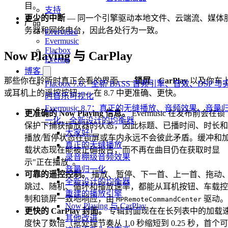
目。
支持
更少的中断
— 同一个引擎驱动本地文件、云端流、媒体
产品
务器和网络电台，因此各处行为一致。
Evervideo
Evermusic
Flacbox
Now Playing 与 CarPlay
Evertag
博客
那些你在聆听时真正会看的界面——
锁屏
、
CarPlay
以及你车
Flacbox 7.6：全新 BASS 音频引擎、音效、DSP 与
或耳机上的遥控按钮——在 8.7 中更准确、更快。
时音乐可视化
Evermusic 8.7：真正的无缝播放、音频效果、音量
更准确的 Now Playing 信息。
Evermusic 在发布前会在锁
一化、全新设计的均衡器
保护下捕获播放器的状态，因此标题、已播时间、时长和
大家好！
播放/暂停状态在锁屏或车内永远不会彼此矛盾。缓冲和
真正的无缝播放
载状态现在能被正确报告，而不再在曲目仍在获取时显
录音棚级音频效果
示"正在播放"。
音量归一化
可靠的遥控控制。
播放、暂停、下一首、上一首、拖动
全新设计的均衡器
跳过、随机、循环和播放速率，都能从耳机按钮、车载控
重建的播放引擎
制和锁屏一致地响应，由
驱动。
MPRemoteCommandCenter
Now Playing 与 CarPlay
更快的 CarPlay 封面。
专辑封面现在在长列表中的加载
其他改进
度快了数倍（批处理节奏从 1.0 秒缩短到 0.25 秒，首个可