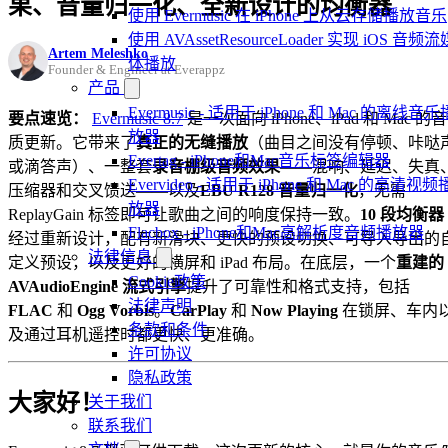
果、音量归一化、全新设计的均衡器
使用 Evermusic 在 iPhone 上从云存储播放音乐
使用 AVAssetResourceLoader 实现 iOS 音频流
Artem Meleshko
体播放
Founder & Engineer at Everappz
产品
Evermusic - 适用于 iPhone 和 Mac 的离线音乐
要点速览：
Evermusic 8.7
是一次面向 iPhone、iPad 和 Mac 的音
放器
质更新。它带来了
真正的无缝播放
（曲目之间没有停顿、咔哒
Evertag - iPhone和Mac音乐标签编辑器
或滴答声）、一整套
录音棚级音频效果
——混响、延迟、失真
Evervideo - 适用于 iPhone 和 Mac 的高清视频
压缩器和交叉馈送——以及
EBU R128 音量归一化
，无需
放器
ReplayGain 标签即可让歌曲之间的响度保持一致。
10 段均衡器
Flacbox - iPhone和Mac高解析度音频播放器
经过重新设计，配有新滑块、更快的预设切换、可导入导出的
法律信息
定义预设，以及更好的横屏和 iPad 布局。在底层，一个
重建的
Cookie政策
AVAudioEngine 流式引擎
提升了可靠性和格式支持，包括
法律声明
FLAC
和
Ogg Vorbis
。
CarPlay
和
Now Playing
在锁屏、车内
条款和条件
及通过耳机遥控时都更快、更准确。
许可协议
隐私政策
大家好！
关于我们
联系我们