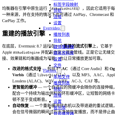
标签字段映射
均衡器在引擎中原生运行（
），因此它适用于每
AVAudioUnitEQ
导航
一种来源，并在支持的情况下也可通过 AirPlay、Chromecast 和
连接
CarPlay 工作。
设置
Evervideo
重建的播放引擎
播放列表
导航
在底层，Evermusic 8.7 运行在一个
重建的流式引擎
上，它基于
媒体播放器
Apple
并配有自定义渲染管线。正是它让无缝交
AVAudioEngine
媒体资料库
接、效果链和均衡器成为可能，也让日常播放更加可靠。
设置
文件
改进的格式支持
— 包括
FLAC
（通过 Core Audio）和
Og
Flacbox
Vorbis
（通过
），以及 MP3、AAC、Appl
libvorbisfile
本地文件
Lossless (ALAC)、WAV、AIFF、AC-3、CAF 等。
播放列表
更智能的缓冲
— 一个自适应的预缓冲会随你的连接伸缩
导航
配合一个持续为输出供料的环形缓冲区，让短暂的网络卡
连接
顿不至于变成断音。
设置
自动恢复
— 一个重新缓冲状态机以及带退避的重试逻辑
音乐库
会在信号微弱的瞬间过后干净地恢复播放，而不是停止曲
音频播放器