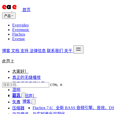
首页
产品
Evervideo
Evermusic
Flacbox
Evertag
博客
文档
支持
法律信息
联系我们
关于
此页上
大家好！
真正的无缝播放
录音棚级音频效果
CTRL K
混响
首页
延迟（回声）
博客
失真
Flacbox 7.6：全新 BASS 音频引擎、音效、DS
压缩器
与实时音乐可视化