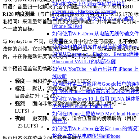
如何将文件上传到云存储并连接到
耳语？音量归一化解决了这个问题。Evermusic 8.7 采用
EBU
Evermusic、Flacbox 或 Evertag
R128 响度测量
（与广播及流媒体服务所用的 ITU-R BS.1770 标
如何使用 Finder 将文件从 Mac 传输到
准相同）来测量每首曲目真实的感知响度，并将其温和地引向
iPhone 或 iPad
个一致的目标。
如何使用WiFi-Drive从电脑无线传输文
iPhone
与 ReplayGain 不同，它
无需
在文件中包含任何标签，也
不会
修
使用SMB协议将文件从电脑传输到iPhon
改你的音频。它对你播放的一切实时工作，包括云端流和现场
如何从Evermusic、Flacbox、Evertag连接
台，并在你拖动进度或切换曲目时干净地重置。
Bluesound VAULT的内部存储
四个预设涵盖常见情形：
如何从 YouTube 下载音乐并在 iPhone 
线收听
轻度
— 温和拉平（目标 −20 LUFS）。
如何断开第三方应用与Google帐户的连
标准
— 默认，流媒体式响度（目标 −16 LUFS，对轻的
如何在iPhone上播放音乐的同时录制视
目最高提升 +12 dB）。
如何在 Windows 10 上启用 DLNA 媒体
强烈
— 面向非常混杂的曲库的激进匹配（目标 −14
务器并在 iPhone 上播放音乐
LUFS）。
如何在iPhone上播放WD My Cloud Hom
夜间
— 更安静、更一致，适合低音量的傍晚聆听（目标
的音乐
−23 LUFS）。
如何使用WiFi-Drive在没有iTunes的情况
将音乐文件从电脑传输到iPhone
你再也不必在歌曲之间去够音量键了。