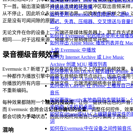
如何在 iPhone、iPad 和 Mac 上播放音
下一首。输出渲染循环持续从连续的环形缓冲区取出音频采样
开启音乐可视化效果
从不停止，因此听众永远听不到边界。切换发生在采样之间，
如何使用 Evermusic 的音频音效：混响
正是没有可闻间隙的原因。
延迟、失真、压缩器、交叉馈送与音量
一化
无论文件在你的设备上、云端还是媒体服务器上，其工作方式
如何在 Evermusic 中启用并使用无缝播
相同——对于远程来源，预缓冲只是稍微提早开始。
如何导出 Apple Music 播放列表并在 Ma
上的 Evermusic 中播放
录音棚级音频效果
如何为 Internet Archive 或 Live Music
Archive 创建 M3U 播放列表
Evermusic 8.7 新增了五种可叠加在音乐之上的实时音频效果。
如何使用 Kodi DLNA 服务器在 iPhone 
一种都作为播放引擎中的原生音频处理节点运行，因此它适用
播放 Mac / PC / Linux / NAS 中的音乐
你播放的所有内容——本地文件、云端流和网络电台皆可——
如何使用 CarPlay 在 iPhone 上播放自己
不重新编码。
音乐
如何更改Spotify本地曲目的专辑封面：
每种效果都随附一个
精选的预设库
，让你一键获得出色的声音
步指南（手机和桌面）
而 Evermusic 会跨会话
记住你确切的设置
。调整任何控件，效
如何在iPhone或MAC上编辑音频文件的
都会切换为
手动
状态，因此你始终知道自己何时偏离了预设。
词
如何在Evermusic中在设备之间传输音乐
混响