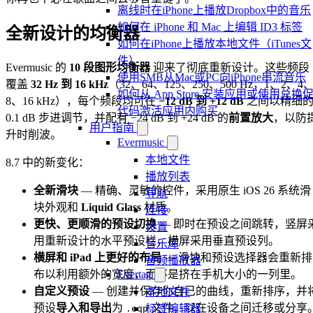
离线时在iPhone上播放Dropbox中的音乐
如何在 iPhone 和 Mac 上编辑 ID3 标签
全新设计的均衡器
如何在iPhone上播放本地文件（iTunes文
件）
Evermusic 的
10 段图形均衡器
迎来了彻底重新设计。这些频段
使用SMB从Mac或PC向iPhone串流音乐
覆盖
32 Hz 到 16 kHz
（32、64、125、250、500 Hz，1、2、4
如何从 App Store 安装应用或使用兑换
8、16 kHz），每个频段均可在
−12 dB 到 +12 dB
之间以精细
代码激活应用内购买
0.1 dB 步进调节，并配有 −24 dB 到 +24 dB 的
前置放大
，以防
用户指南
升时削波。
Evermusic
本地文件
8.7 中的新变化：
播放列表
全新滑块
— 精确、灵敏的控件，采用原生 iOS 26 系统滑
导航
块外观和
Liquid Glass
材质。
连接
更快、更顺滑的预设切换
— 即时在预设之间跳转，竖屏
设置
用重新设计的水平预设栏，横屏采用垂直预设列。
音乐库
横屏和 iPad 上更好的布局
— 滑块和预设选择器会重新排
音频播放器
Evertag
布以利用额外的宽度，而不是挤在手机大小的一列里。
自定义预设
— 创建并保存你自己的曲线，重新排序，并
本地文件
预设
导入和导出
为
文件，以在设备之间迁移或分享
标签编辑器
.eqp