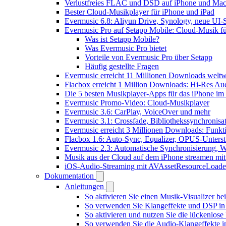
Verlustfreies FLAC und DSD auf iPhone und Mac 
Bester Cloud-Musikplayer für iPhone und iPad
Evermusic 6.8: Aliyun Drive, Synology, neue UI-S
Evermusic Pro auf Setapp Mobile: Cloud-Musik f
Was ist Setapp Mobile?
Was Evermusic Pro bietet
Vorteile von Evermusic Pro über Setapp
Häufig gestellte Fragen
Evermusic erreicht 11 Millionen Downloads weltw
Flacbox erreicht 1 Million Downloads: Hi-Res Au
Die 5 besten Musikplayer-Apps für das iPhone im
Evermusic Promo-Video: Cloud-Musikplayer
Evermusic 3.6: CarPlay, VoiceOver und mehr
Evermusic 3.1: Crossfade, Bibliothekssynchronis
Evermusic erreicht 3 Millionen Downloads: Funkti
Flacbox 1.6: Auto-Sync, Equalizer, OPUS-Unters
Evermusic 2.3: Automatische Synchronisierung, W
Musik aus der Cloud auf dem iPhone streamen mi
iOS-Audio-Streaming mit AVAssetResourceLoade
Dokumentation
Anleitungen
So aktivieren Sie einen Musik-Visualizer b
So verwenden Sie Klangeffekte und DSP in 
So aktivieren und nutzen Sie die lückenlos
So verwenden Sie die Audio-Klangeffekte in