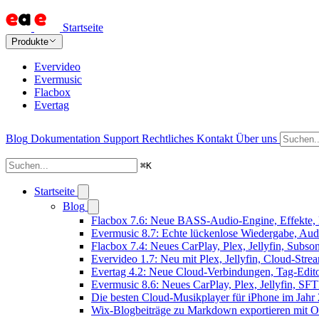
Startseite
Produkte
Evervideo
Evermusic
Flacbox
Evertag
Blog
Dokumentation
Support
Rechtliches
Kontakt
Über uns
⌘
K
Startseite
Blog
Flacbox 7.6: Neue BASS-Audio-Engine, Effekte, 
Evermusic 8.7: Echte lückenlose Wiedergabe, Audio
Flacbox 7.4: Neues CarPlay, Plex, Jellyfin, Subs
Evervideo 1.7: Neu mit Plex, Jellyfin, Cloud-Str
Evertag 4.2: Neue Cloud-Verbindungen, Tag-Editor
Evermusic 8.6: Neues CarPlay, Plex, Jellyfin, SF
Die besten Cloud-Musikplayer für iPhone im Jahr
Wix-Blogbeiträge zu Markdown exportieren mit 