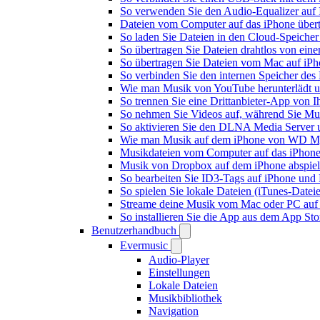
So verwenden Sie den Audio-Equalizer auf 
Dateien vom Computer auf das iPhone über
So laden Sie Dateien in den Cloud-Speicher
So übertragen Sie Dateien drahtlos von ein
So übertragen Sie Dateien vom Mac auf iPh
So verbinden Sie den internen Speicher de
Wie man Musik von YouTube herunterlädt u
So trennen Sie eine Drittanbieter-App von
So nehmen Sie Videos auf, während Sie Mus
So aktivieren Sie den DLNA Media Server 
Wie man Musik auf dem iPhone von WD My
Musikdateien vom Computer auf das iPhone
Musik von Dropbox auf dem iPhone abspiele
So bearbeiten Sie ID3-Tags auf iPhone und
So spielen Sie lokale Dateien (iTunes-Date
Streame deine Musik vom Mac oder PC auf
So installieren Sie die App aus dem App St
Benutzerhandbuch
Evermusic
Audio-Player
Einstellungen
Lokale Dateien
Musikbibliothek
Navigation