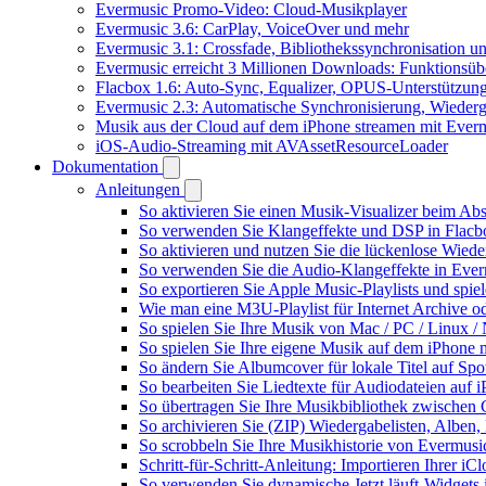
Evermusic Promo-Video: Cloud-Musikplayer
Evermusic 3.6: CarPlay, VoiceOver und mehr
Evermusic 3.1: Crossfade, Bibliothekssynchronisation 
Evermusic erreicht 3 Millionen Downloads: Funktionsübe
Flacbox 1.6: Auto-Sync, Equalizer, OPUS-Unterstützun
Evermusic 2.3: Automatische Synchronisierung, Wiederg
Musik aus der Cloud auf dem iPhone streamen mit Ever
iOS-Audio-Streaming mit AVAssetResourceLoader
Dokumentation
Anleitungen
So aktivieren Sie einen Musik-Visualizer beim Ab
So verwenden Sie Klangeffekte und DSP in Flacbo
So aktivieren und nutzen Sie die lückenlose Wied
So verwenden Sie die Audio-Klangeffekte in Everm
So exportieren Sie Apple Music-Playlists und spie
Wie man eine M3U-Playlist für Internet Archive od
So spielen Sie Ihre Musik von Mac / PC / Linux
So spielen Sie Ihre eigene Musik auf dem iPhone 
So ändern Sie Albumcover für lokale Titel auf Spot
So bearbeiten Sie Liedtexte für Audiodateien au
So übertragen Sie Ihre Musikbibliothek zwischen G
So archivieren Sie (ZIP) Wiedergabelisten, Alben,
So scrobbeln Sie Ihre Musikhistorie von Evermusi
Schritt-für-Schritt-Anleitung: Importieren Ihrer i
So verwenden Sie dynamische Jetzt läuft-Widgets