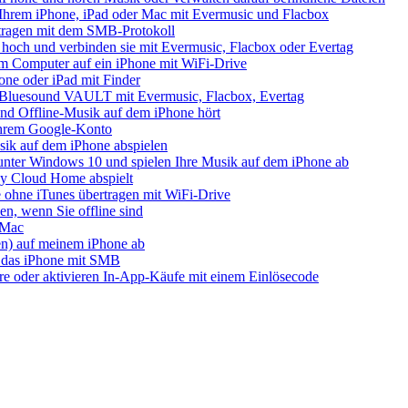
Ihrem iPhone, iPad oder Mac mit Evermusic und Flacbox
tragen mit dem SMB-Protokoll
 hoch und verbinden sie mit Evermusic, Flacbox oder Evertag
em Computer auf ein iPhone mit WiFi-Drive
one oder iPad mit Finder
s Bluesound VAULT mit Evermusic, Flacbox, Evertag
nd Offline-Musik auf dem iPhone hört
 Ihrem Google-Konto
ik auf dem iPhone abspielen
unter Windows 10 und spielen Ihre Musik auf dem iPhone ab
 Cloud Home abspielt
 ohne iTunes übertragen mit WiFi-Drive
n, wenn Sie offline sind
 Mac
ien) auf meinem iPhone ab
 das iPhone mit SMB
ore oder aktivieren In-App-Käufe mit einem Einlösecode