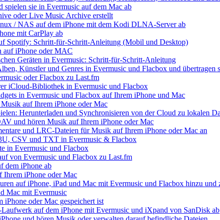
nd spielen sie in Evermusic auf dem Mac ab
ive oder Live Music Archive erstellt
 Linux / NAS auf dem iPhone mit dem Kodi DLNA-Server ab
Phone mit CarPlay ab
uf Spotify: Schritt-für-Schritt-Anleitung (Mobil und Desktop)
ien auf iPhone oder MAC
chen Geräten in Evermusic: Schritt-für-Schritt-Anleitung
Alben, Künstler und Genres in Evermusic und Flacbox und übertragen s
ermusic oder Flacbox zu Last.fm
Ihrer iCloud-Bibliothek in Evermusic und Flacbox
idgets in Evermusic und Flacbox auf Ihrem iPhone und Mac
 Musik auf Ihrem iPhone oder Mac
elen: Herunterladen und Synchronisieren von der Cloud zu lokalen Da
AV und hören Musik auf Ihrem iPhone oder Mac
mentare und LRC-Dateien für Musik auf Ihrem iPhone oder Mac an
 M3U, CSV und TXT in Evermusic & Flacbox
te in Evermusic und Flacbox
lauf von Evermusic und Flacbox zu Last.fm
uf dem iPhone ab
f Ihrem iPhone oder Mac
ren auf iPhone, iPad und Mac mit Evermusic und Flacbox hinzu und z
nd Mac mit Evermusic
em iPhone oder Mac gespeichert ist
-Laufwerk auf dem iPhone mit Evermusic und iXpand von SanDisk ab
iPhone und hören Musik oder verwalten darauf befindliche Dateien