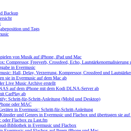
und Backup
rsicht
g
abeposition und Tags
music
spielen von Musik auf iPhone, iPad und Mac
x: Compressor, Freeverb, Crossfeed, Echo, Lautstärkenormalisierung
ergabe in Evermusic
usic: Hall, Delay, Verzerrung, Kompressor, Crossfeed und Lautstärke
len sie in Evermusic auf dem Mac ab
er Live Music Archive erstellt
 / NAS auf dem iPhone mit dem Kodi DLNA-Server ab
mit CarPlay ab
ify: Schritt-für-Schritt-Anleitung (Mobil und Desktop)
f iPhone oder MAC
eräten in Evermusic: Schritt-für-Schritt-Anleitung
 Künstler und Genres in Evermusic und Flacbox und übertragen sie auf 
c oder Flacbox zu Last.fm
Cloud-Bibliothek in Evermusic und Flacbox
 in Evermusic und Flacbox auf Ihrem iPhone und Mac