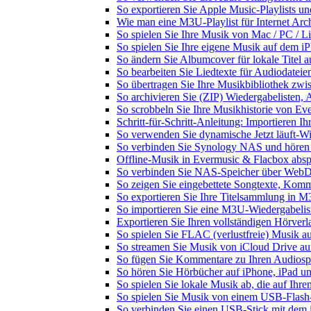
So exportieren Sie Apple Music-Playlists u
Wie man eine M3U-Playlist für Internet Arch
So spielen Sie Ihre Musik von Mac / PC /
So spielen Sie Ihre eigene Musik auf dem i
So ändern Sie Albumcover für lokale Titel a
So bearbeiten Sie Liedtexte für Audiodate
So übertragen Sie Ihre Musikbibliothek zwis
So archivieren Sie (ZIP) Wiedergabelisten, 
So scrobbeln Sie Ihre Musikhistorie von Ev
Schritt-für-Schritt-Anleitung: Importieren 
So verwenden Sie dynamische Jetzt läuft-W
So verbinden Sie Synology NAS und hören
Offline-Musik in Evermusic & Flacbox abspi
So verbinden Sie NAS-Speicher über WebD
So zeigen Sie eingebettete Songtexte, Kom
So exportieren Sie Ihre Titelsammlung in
So importieren Sie eine M3U-Wiedergabelis
Exportieren Sie Ihren vollständigen Hörver
So spielen Sie FLAC (verlustfreie) Musik a
So streamen Sie Musik von iCloud Drive au
So fügen Sie Kommentare zu Ihren Audiospu
So hören Sie Hörbücher auf iPhone, iPad u
So spielen Sie lokale Musik ab, die auf Ihr
So spielen Sie Musik von einem USB-Flash
So verbinden Sie einen USB-Stick mit dem 