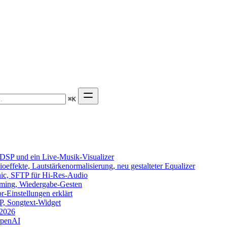
⌘
K
DSP und ein Live-Musik-Visualizer
effekte, Lautstärkenormalisierung, neu gestalteter Equalizer
onic, SFTP für Hi-Res-Audio
eaming, Wiedergabe-Gesten
-Einstellungen erklärt
TP, Songtext-Widget
 2026
OpenAI