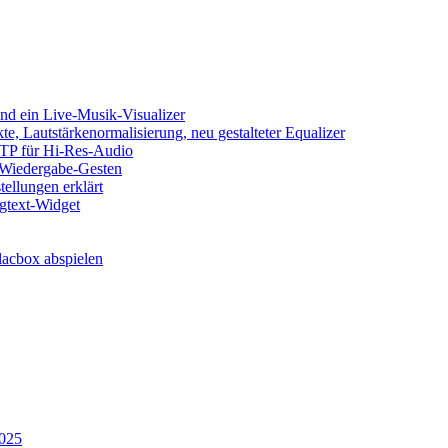
d ein Live-Musik-Visualizer
e, Lautstärkenormalisierung, neu gestalteter Equalizer
SFTP für Hi-Res-Audio
, Wiedergabe-Gesten
ellungen erklärt
ngtext-Widget
acbox abspielen
2025