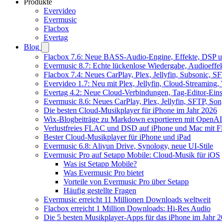
Produkte
Evervideo
Evermusic
Flacbox
Evertag
Blog
Flacbox 7.6: Neue BASS-Audio-Engine, Effekte, DSP un
Evermusic 8.7: Echte lückenlose Wiedergabe, Audioeffekt
Flacbox 7.4: Neues CarPlay, Plex, Jellyfin, Subsonic, 
Evervideo 1.7: Neu mit Plex, Jellyfin, Cloud-Streaming
Evertag 4.2: Neue Cloud-Verbindungen, Tag-Editor-Einst
Evermusic 8.6: Neues CarPlay, Plex, Jellyfin, SFTP, So
Die besten Cloud-Musikplayer für iPhone im Jahr 2026
Wix-Blogbeiträge zu Markdown exportieren mit OpenAI
Verlustfreies FLAC und DSD auf iPhone und Mac mit Fl
Bester Cloud-Musikplayer für iPhone und iPad
Evermusic 6.8: Aliyun Drive, Synology, neue UI-Stile
Evermusic Pro auf Setapp Mobile: Cloud-Musik für iOS
Was ist Setapp Mobile?
Was Evermusic Pro bietet
Vorteile von Evermusic Pro über Setapp
Häufig gestellte Fragen
Evermusic erreicht 11 Millionen Downloads weltweit
Flacbox erreicht 1 Million Downloads: Hi-Res Audio
Die 5 besten Musikplayer-Apps für das iPhone im Jahr 