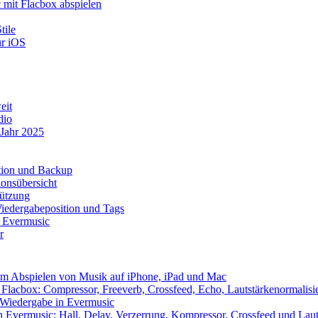
mit Flacbox abspielen
tile
ür iOS
eit
dio
 Jahr 2025
ation und Backup
onsübersicht
tützung
iedergabeposition und Tags
t Evermusic
r
eim Abspielen von Musik auf iPhone, iPad und Mac
Flacbox: Compressor, Freeverb, Crossfeed, Echo, Lautstärkenormalis
e Wiedergabe in Evermusic
 Evermusic: Hall, Delay, Verzerrung, Kompressor, Crossfeed und Laut