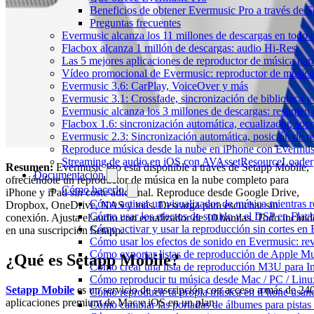
Beneficios de obtener Evermusic Pro a través de S
Preguntas frecuentes
Evermusic alcanza los 11 millones de descargas en todo
Flacbox alcanza 1 millón de descargas: audio Hi-Res
Las 5 mejores aplicaciones de reproductor de música pa
Vídeo promocional de Evermusic: reproductor de música
Evermusic 3.6: CarPlay, VoiceOver y más
Evermusic 3.1: Crossfade, sincronización de biblioteca y
Evermusic alcanza los 3 millones de descargas: resumen 
Flacbox 1.6: sincronización automática, ecualizador, so
Evermusic 2.3: Sincronización automática, posición de r
Reproduce música desde la nube en iPhone con Evermus
Streaming de audio en iOS con AVAssetResourceLoader
Resumen:
Evermusic Pro está disponible a través de Setapp Mobile,
Documentación
ofreciéndote un reproductor de música en la nube completo para
Cómo hacerlo
iPhone y iPad sin coste adicional. Reproduce desde Google Drive,
Cómo activar un visualizador de música mientras 
Dropbox, OneDrive, NAS y más. Descarga para escuchar sin
Cómo usar los efectos de sonido y el DSP en Flac
conexión. Ajusta el audio con ecualizador de 10 bandas. Todo incluid
Cómo activar y usar la reproducción sin cortes en
en una suscripción Setapp.
Cómo usar los efectos de sonido en Evermusic: rev
Cómo exportar listas de reproducción de Apple Mu
¿Qué es Setapp Mobile?
Cómo crear una lista de reproducción M3U para In
Cómo reproducir tu música desde Mac / PC / Lin
Setapp Mobile
es un servicio de suscripción con acceso a más de 24
Cómo reproducir tu propia música en iPhone usan
aplicaciones premium de Mac e iOS en un plan.
Cómo cambiar las portadas de álbumes para pistas l