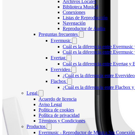
Archivos Locales
Biblioteca Musical
Conexiones
Listas de Reproducción
Navegación
Reproductor de Audio
Preguntas frecuentes
Evermusic
Cuál es la diferencia entre Evermusic
Cuál es la diferencia entre Evermusi
Evertag
Cuál es la diferencia entre Evertag y
Evervideo
¿Cuál es la diferencia entre Evervid
Flacbox
¿Cuál es la diferencia entre Flacbox
Legal
Acuerdo de licencia
Aviso Legal
Política de cookies
Política de privacidad
Términos y Condiciones
Productos
Evermusic - Reproductor de Música Sin Conexión