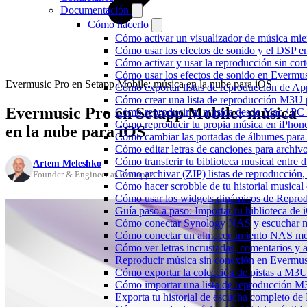
Documentación
Cómo hacerlo
Cómo activar un visualizador de música mie
Cómo usar los efectos de sonido y el DSP e
Cómo activar y usar la reproducción sin cor
Cómo usar los efectos de sonido en Evermusi
Evermusic Pro en Setapp Mobile: música en la nube para iOS
Cómo exportar listas de reproducción de Ap
Cómo crear una lista de reproducción M3U p
Evermusic Pro en Setapp Mobile: música
Cómo reproducir tu música desde Mac / PC
Cómo reproducir tu propia música en iPhon
en la nube para iOS
Cómo cambiar las portadas de álbumes para pi
Cómo editar letras de canciones para archi
Cómo transferir tu biblioteca musical entre 
Artem Meleshko
Cómo archivar (ZIP) listas de reproducción, 
Founder & Engineer at Everappz
Cómo hacer scrobble de tu historial musica
Cómo usar los widgets dinámicos de Reprod
Guía paso a paso: Importar tu biblioteca de
Cómo conectar Synology NAS y escuchar m
Cómo conectar un almacenamiento NAS me
Cómo ver letras incrustadas, comentarios y
Reproducir música sin conexión en Evermusic
Cómo exportar la colección de pistas a M
Cómo importar una lista de reproducción 
Exporta tu historial de escucha completo de