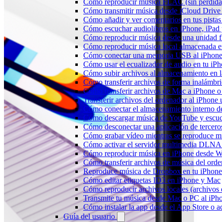
Cómo reproducir música FLAC (sin pérdida
Cómo transmitir música desde iCloud Drive
Cómo añadir y ver comentarios en tus pista
Cómo escuchar audiolibros en iPhone, iPa
Cómo reproducir música desde una unidad 
Cómo reproducir música local almacenada e
Cómo conectar una memoria USB al iPhone y 
Cómo usar el ecualizador de audio en tu iP
Cómo subir archivos al almacenamiento en l
Cómo transferir archivos de forma inalámbr
Cómo transferir archivos de Mac a iPhone o
Transferir archivos del ordenador al iPhon
Cómo conectar el almacenamiento interno 
Cómo descargar música de YouTube y escuc
Cómo desconectar una aplicación de tercero
Cómo grabar vídeo mientras se reproduce mú
Cómo activar el servidor multimedia DLNA 
Cómo reproducir música en iPhone desd
Cómo transferir archivos de música del ord
Reproduce música de Dropbox en tu iPhone 
Cómo editar etiquetas ID3 en iPhone y Mac
Cómo reproducir archivos locales (archivos
Transmite tu música desde Mac o PC al iP
Cómo instalar la app desde el App Store o 
Guía del usuario