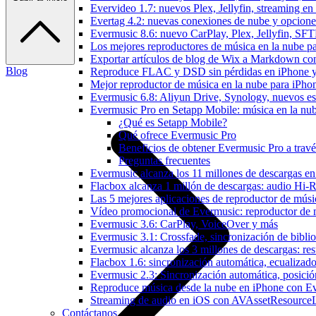
Evervideo 1.7: nuevos Plex, Jellyfin, streaming en
Evertag 4.2: nuevas conexiones de nube y opciones 
Evermusic 8.6: nuevo CarPlay, Plex, Jellyfin, SFTP
Los mejores reproductores de música en la nube p
Exportar artículos de blog de Wix a Markdown c
Blog
Reproduce FLAC y DSD sin pérdidas en iPhone 
Mejor reproductor de música en la nube para iPho
Evermusic 6.8: Aliyun Drive, Synology, nuevos esti
Evermusic Pro en Setapp Mobile: música en la nu
¿Qué es Setapp Mobile?
Qué ofrece Evermusic Pro
Beneficios de obtener Evermusic Pro a trav
Preguntas frecuentes
Evermusic alcanza los 11 millones de descargas e
Flacbox alcanza 1 millón de descargas: audio Hi-
Las 5 mejores aplicaciones de reproductor de mús
Vídeo promocional de Evermusic: reproductor de 
Evermusic 3.6: CarPlay, VoiceOver y más
Evermusic 3.1: Crossfade, sincronización de biblio
Evermusic alcanza los 3 millones de descargas: r
Flacbox 1.6: sincronización automática, ecualiza
Evermusic 2.3: Sincronización automática, posició
Reproduce música desde la nube en iPhone con E
Streaming de audio en iOS con AVAssetResource
Contáctanos