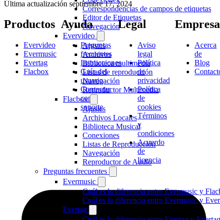
Última actualización
septiembre 17, 2024
Correspondencias de campos de etiquetas
Editor de Etiquetas
Productos
Ayuda
Legal
Empresa
Navegación
Evervideo
Evervideo
Preguntas
Aviso
Acerca
Ajustes
Evermusic
frecuentes
legal
de
Archivos
Evertag
Instrucciones
Política
Blog
Biblioteca multimedia
Flacbox
Guía del
de
Contact
Listas de reproducción
usuario
privacidad
Navegación
Contactar
Política
Reproductor Multimedia
con
de
Flacbox
soporte
cookies
Ajustes
Términos
Archivos Locales
y
Biblioteca Musical
condiciones
Conexiones
Acuerdo
Listas de Reproducción
de
Navegación
licencia
Reproductor de Audio
Preguntas frecuentes
Evermusic
Cuál es la diferencia entre Evermusic y Fla
Cuál es la diferencia entre Evermusic y Ev
Evertag
Cuál es la diferencia entre Evertag y Evert