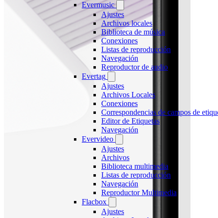
Evermusic
Ajustes
Archivos locales
Biblioteca de música
Conexiones
Listas de reproducción
Navegación
Reproductor de audio
Evertag
Ajustes
Archivos Locales
Conexiones
Correspondencias de campos de etiqu
Editor de Etiquetas
Navegación
Evervideo
Ajustes
Archivos
Biblioteca multimedia
Listas de reproducción
Navegación
Reproductor Multimedia
Flacbox
Ajustes