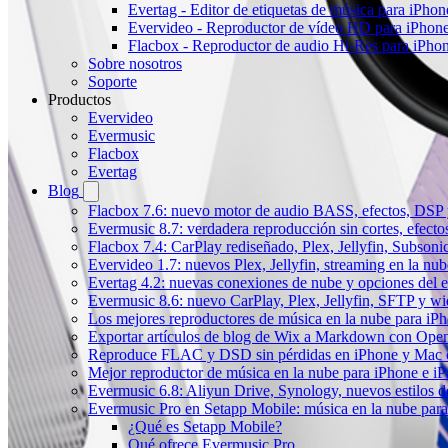
Evertag - Editor de etiquetas de música para iPho
Evervideo - Reproductor de vídeo HD para iPhon
Flacbox - Reproductor de audio Hi-Res para iPho
Sobre nosotros
Soporte
Productos
Evervideo
Evermusic
Flacbox
Evertag
Blog
Flacbox 7.6: nuevo motor de audio BASS, efectos, DSP y
Evermusic 8.7: verdadera reproducción sin cortes, efect
Flacbox 7.4: CarPlay rediseñado, Plex, Jellyfin, Subson
Evervideo 1.7: nuevos Plex, Jellyfin, streaming en la nu
Evertag 4.2: nuevas conexiones de nube y opciones del ed
Evermusic 8.6: nuevo CarPlay, Plex, Jellyfin, SFTP y wid
Los mejores reproductores de música en la nube para iP
Exportar artículos de blog de Wix a Markdown con Ope
Reproduce FLAC y DSD sin pérdidas en iPhone y Mac 
Mejor reproductor de música en la nube para iPhone e iP
Evermusic 6.8: Aliyun Drive, Synology, nuevos estilos de
Evermusic Pro en Setapp Mobile: música en la nube par
¿Qué es Setapp Mobile?
Qué ofrece Evermusic Pro