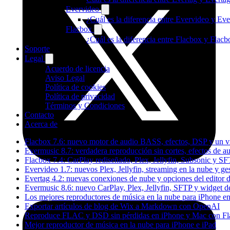
Evervideo
¿Cuál es la diferencia entre Evervideo y E
Flacbox
¿Cuál es la diferencia entre Flacbox y Fla
Soporte
Legal
Acuerdo de licencia
Aviso Legal
Política de cookies
Política de privacidad
Términos y Condiciones
Contacto
Acerca de
Flacbox 7.6: nuevo motor de audio BASS, efectos, DSP y un vi
Evermusic 8.7: verdadera reproducción sin cortes, efectos de a
Flacbox 7.4: CarPlay rediseñado, Plex, Jellyfin, Subsonic y S
Evervideo 1.7: nuevos Plex, Jellyfin, streaming en la nube y g
Evertag 4.2: nuevas conexiones de nube y opciones del editor d
Evermusic 8.6: nuevo CarPlay, Plex, Jellyfin, SFTP y widget de
Los mejores reproductores de música en la nube para iPhone e
Exportar artículos de blog de Wix a Markdown con OpenAI
Reproduce FLAC y DSD sin pérdidas en iPhone y Mac con F
Mejor reproductor de música en la nube para iPhone e iPad