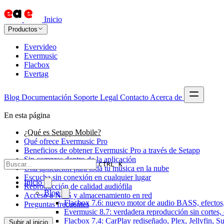
Inicio
Productos
Evervideo
Evermusic
Flacbox
Evertag
Blog
Documentación
Soporte
Legal
Contacto
Acerca de
En esta página
¿Qué es Setapp Mobile?
Qué ofrece Evermusic Pro
Beneficios de obtener Evermusic Pro a través de Setapp
Sin compras dentro de la aplicación
CTRL K
Una aplicación para toda tu música en la nube
Escucha sin conexión en cualquier lugar
Inicio
Reproducción de calidad audiófila
Blog
Acceso a NAS y almacenamiento en red
Flacbox 7.6: nuevo motor de audio BASS, efectos,
Preguntas frecuentes
Evermusic 8.7: verdadera reproducción sin cortes,
Flacbox 7.4: CarPlay rediseñado, Plex, Jellyfin, 
Subir al inicio