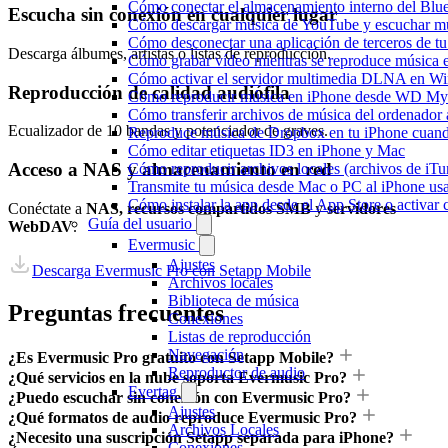
Cómo conectar el almacenamiento interno del Bl
Escucha sin conexión en cualquier lugar
Cómo descargar música de YouTube y escuchar mú
Cómo desconectar una aplicación de terceros de t
Descarga álbumes, artistas o listas de reproducción.
Cómo grabar vídeo mientras se reproduce música e
Cómo activar el servidor multimedia DLNA en Wi
Reproducción de calidad audiófila
Cómo reproducir música en iPhone desde WD M
Cómo transferir archivos de música del ordenador
Ecualizador de 10 bandas y potenciador de graves.
Reproduce música de Dropbox en tu iPhone cuando
Cómo editar etiquetas ID3 en iPhone y Mac
Acceso a NAS y almacenamiento en red
Cómo reproducir archivos locales (archivos de iTu
Transmite tu música desde Mac o PC al iPhone 
Cómo instalar la app desde el App Store o activar
Conéctate a
NAS, recursos compartidos SMB
y
servidores
Guía del usuario
WebDAV
.
Evermusic
Ajustes
Descarga Evermusic Pro con Setapp Mobile
Archivos locales
Biblioteca de música
Preguntas frecuentes
Conexiones
Listas de reproducción
Navegación
¿Es Evermusic Pro gratuito con Setapp Mobile?
Reproductor de audio
¿Qué servicios en la nube soporta Evermusic Pro?
Evertag
¿Puedo escuchar sin conexión con Evermusic Pro?
Ajustes
¿Qué formatos de audio reproduce Evermusic Pro?
Archivos Locales
¿Necesito una suscripción Setapp separada para iPhone?
Conexiones