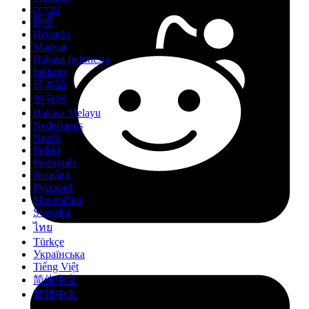
עברית
हिन्दी
Hrvatski
Magyar
Bahasa Indonesia
Italiano
日本語
한국어
Bahasa Melayu
Nederlands
Norsk
Polski
Português
Română
Русский
Slovenčina
Svenska
ไทย
Türkçe
Українська
Tiếng Việt
简体中文
繁體中文