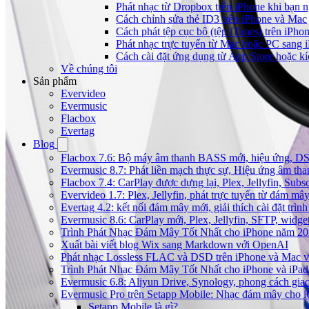
Phát nhạc từ Dropbox trên iPhone khi bạn n
Cách chỉnh sửa thẻ ID3 trên iPhone và Mac
Cách phát tệp cục bộ (tệp iTunes) trên iPhon
Phát nhạc trực tuyến từ Mac hoặc PC sang
Cách cài đặt ứng dụng từ App Store hoặc k
Về chúng tôi
Sản phẩm
Evervideo
Evermusic
Flacbox
Evertag
Blog
Flacbox 7.6: Bộ máy âm thanh BASS mới, hiệu ứng, DSP 
Evermusic 8.7: Phát liền mạch thực sự, Hiệu ứng âm tha
Flacbox 7.4: CarPlay được dựng lại, Plex, Jellyfin, Su
Evervideo 1.7: Plex, Jellyfin, phát trực tuyến từ đám mây
Evertag 4.2: kết nối đám mây mới, giải thích cài đặt trình
Evermusic 8.6: CarPlay mới, Plex, Jellyfin, SFTP, widget 
Trình Phát Nhạc Đám Mây Tốt Nhất cho iPhone năm 2
Xuất bài viết blog Wix sang Markdown với OpenAI
Phát nhạc Lossless FLAC và DSD trên iPhone và Mac v
Trình Phát Nhạc Đám Mây Tốt Nhất cho iPhone và iPad
Evermusic 6.8: Aliyun Drive, Synology, phong cách gia
Evermusic Pro trên Setapp Mobile: Nhạc đám mây cho 
Setapp Mobile là gì?