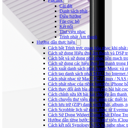
Flacbox
Cài đặt
Danh sách phát
Điều hướng
File cục bộ
Kết nối
Thư viện nhạc
Trình phát Âm thanh
Hướng dẫn thực hiện
Cách bật Trình trực quan hóa nhạc khi phát
Cách sử dụng Hiệu ứng âm thanh và DSP tr
Cách bật và sử dụng phát nhạc liền mạch t
Cách sử dụng các hiệu ứng âm thanh trong 
Cách xuất danh sách phát Apple Music và p
Cách tạo danh sách phát M3U cho Internet 
Cách phát nhạc từ Mac / PC / Linux / NA
Cách phát nhạc của riêng bạn trên iPhone b
Cách thay đổi ảnh bìa album cho bài hát cụ
Cách chỉnh sửa lời bài hát cho tệp âm tha
Cách chuyển thư viện nhạc giữa các thiết b
Cách lưu trữ (ZIP) danh sách phát, album, n
Cách Scrobble lịch sử nghe nhạc từ Evermu
Cách Sử Dụng Widget Đang Phát Động Tron
Hướng dẫn từng bước: Nhập thư viện iClou
Cách kết nối Synology NAS và nghe nhạc t