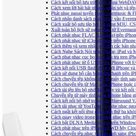
Cách kết nối bộ lưu trữ NAS bằng WebDAV
Cách xem lời bài hát nhúng, nhận xét và t
Phát nhạc ngoại tuyến trong Evermusic & 
Cách nhập danh sách phát M3U vào Evermu
Cách xuất bộ sưu tập bài hát sang M3U, C
Xuất toàn bộ lịch sử nghe nhạc từ Evermus
Cách phát nhạc FLAC (Lossless) trên iPho
Cách phát nhạc từ iCloud Drive trên iPhon
Cách thêm và xem nhận xét trên các bản nh
Cách Nghe Sách Nói trên iPhone, iPad và
Cach phat nhac cuc bo duoc luu tru tren iP
Cách phát nhạc từ ổ USB trên iPhone với 
Cách kết nối USB flash drive với iPhone và
Cách sử dụng bộ cân bằng âm thanh trên iP
Cách chuyển tệp không dây từ máy tính sa
Cách chuyển tệp từ Mac sang iPhone hoặc i
Cách tải tệp lên bộ nhớ đám mây và kết nối
Chuyển tệp từ máy tính sang iPhone bằng 
Cách kết nối bộ nhớ trong của Bluesound 
Cách tải nhạc từ YouTube và nghe nhạc ngoạ
Cách ngắt kết nối ứng dụng bên thứ ba khỏi
Cách quay video trong khi phát nhạc trên i
Cách bật DLNA Media Server trên Windows 
Cách phát nhạc trên iPhone từ WD My Cl
Cách chuyển tệp nhạc từ máy tính sang iPh