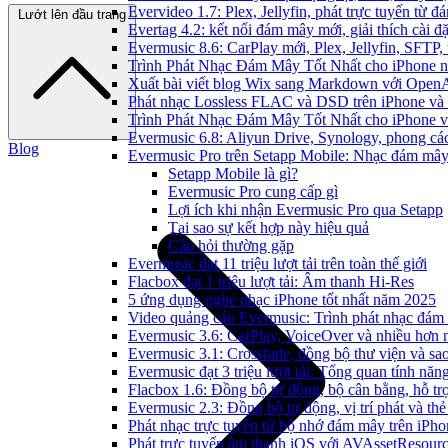
Evervideo 1.7: Plex, Jellyfin, phát trực tuyến từ 
Lướt lên đầu trang
Evertag 4.2: kết nối đám mây mới, giải thích cài đặ
Evermusic 8.6: CarPlay mới, Plex, Jellyfin, SFTP, 
Trình Phát Nhạc Đám Mây Tốt Nhất cho iPhone 
Xuất bài viết blog Wix sang Markdown với Open
Phát nhạc Lossless FLAC và DSD trên iPhone và
Trình Phát Nhạc Đám Mây Tốt Nhất cho iPhone v
Evermusic 6.8: Aliyun Drive, Synology, phong cá
Blog
Evermusic Pro trên Setapp Mobile: Nhạc đám mâ
Setapp Mobile là gì?
Evermusic Pro cung cấp gì
Lợi ích khi nhận Evermusic Pro qua Setapp
Tại sao sự kết hợp này hiệu quả
Câu hỏi thường gặp
Evermusic đạt 11 triệu lượt tải trên toàn thế giới
Flacbox đạt 1 triệu lượt tải: Âm thanh Hi-Res
5 ứng dụng nghe nhạc iPhone tốt nhất năm 2025
Video quảng cáo Evermusic: Trình phát nhạc đám
Evermusic 3.6: CarPlay, VoiceOver và nhiều hơn 
Evermusic 3.1: Crossfade, đồng bộ thư viện và sa
Evermusic đạt 3 triệu lượt tải: Tổng quan tính năn
Flacbox 1.6: Đồng bộ tự động, bộ cân bằng, hỗ 
Evermusic 2.3: Đồng bộ tự động, vị trí phát và thẻ
Phát nhạc trực tuyến từ bộ nhớ đám mây trên iPh
Phát trực tuyến âm thanh iOS với AVAssetResour