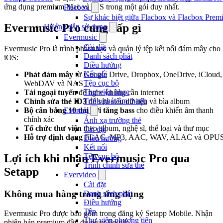
ứng dụng premium Mac và iOS trong một gói duy nhất.
Flacbox
Sự khác biệt giữa Flacbox và Flacbox Premi
Evermusic Pro cung cấp gì
Hướng dẫn sử dụng
Evermusic
Cài đặt
Evermusic Pro là trình phát nhạc và quản lý tệp kết nối đám mây cho
Danh sách phát
iOS:
Điều hướng
Kết nối
Phát đám mây
từ Google Drive, Dropbox, OneDrive, iCloud,
Tệp cục bộ
WebDAV và NAS
Thư viện nhạc
Tải ngoại tuyến
để nghe không cần internet
Trình phát âm thanh
Chỉnh sửa thẻ ID3
để sửa siêu dữ liệu và bìa album
Evertag
Bộ cân bằng 10 dải với tăng bass
cho điều khiển âm thanh
chính xác
Ánh xạ trường thẻ
Tổ chức thư viện
theo album, nghệ sĩ, thể loại và thư mục
Cài đặt
Hỗ trợ định dạng
FLAC, MP3, AAC, WAV, ALAC và OPU
Điều hướng
Kết nối
Tệp cục bộ
Lợi ích khi nhận Evermusic Pro qua
Trình chỉnh sửa thẻ
Setapp
Evervideo
Cài đặt
Không mua hàng trong ứng dụng
Danh sách phát
Điều hướng
Tệp
Evermusic Pro được bao gồm trong đăng ký Setapp Mobile. Nhận
Thư viện phương tiện
phiên bản premium đầy đủ ngay lập tức.