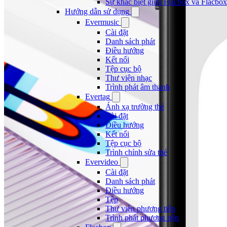
Sự khác biệt giữa Flacbox và Flacbox
Hướng dẫn sử dụng
Evermusic
Cài đặt
Danh sách phát
Điều hướng
Kết nối
Tệp cục bộ
Thư viện nhạc
Trình phát âm thanh
Evertag
Ánh xạ trường thẻ
Cài đặt
Điều hướng
Kết nối
Tệp cục bộ
Trình chỉnh sửa thẻ
Evervideo
Cài đặt
Danh sách phát
Điều hướng
Tệp
Thư viện phương tiện
Trình phát phương tiện