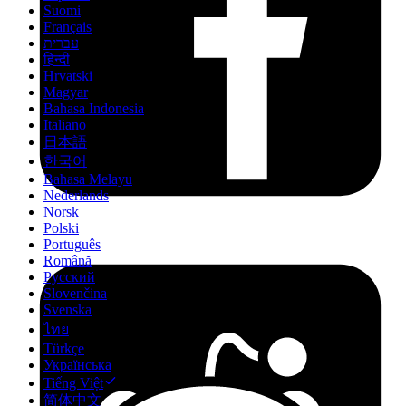
Suomi
Français
עברית
हिन्दी
Hrvatski
Magyar
Bahasa Indonesia
Italiano
日本語
한국어
Bahasa Melayu
Nederlands
Norsk
Polski
Português
Română
Русский
Slovenčina
Svenska
ไทย
Türkçe
Українська
Tiếng Việt
简体中文