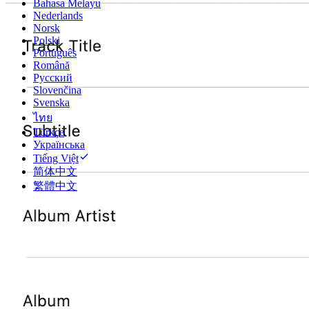
Bahasa Melayu
Nederlands
Norsk
Polski
Português
Română
Русский
Slovenčina
Svenska
ไทย
Türkçe
Українська
Tiếng Việt
简体中文
繁體中文