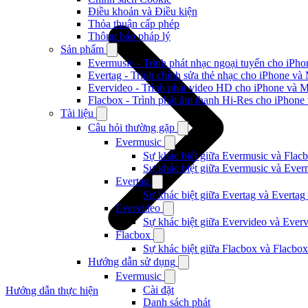
Điều khoản và Điều kiện
Thỏa thuận cấp phép
Thông báo pháp lý
Sản phẩm
Evermusic - Trình phát nhạc ngoại tuyến cho iPh
Evertag - Trình chỉnh sửa thẻ nhạc cho iPhone và
Evervideo - Trình phát video HD cho iPhone và 
Flacbox - Trình phát âm thanh Hi-Res cho iPhone
Tài liệu
Câu hỏi thường gặp
Evermusic
Sự khác biệt giữa Evermusic và Flacb
Sự khác biệt giữa Evermusic và Ever
Evertag
Sự khác biệt giữa Evertag và Evertag
Evervideo
Sự khác biệt giữa Evervideo và Ever
Flacbox
Sự khác biệt giữa Flacbox và Flacbox
Hướng dẫn sử dụng
Evermusic
Cài đặt
Hướng dẫn thực hiện
Danh sách phát