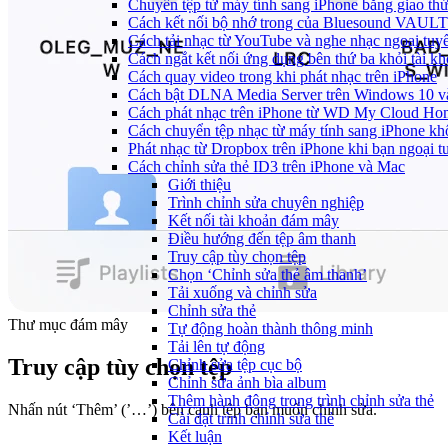
Chuyển tệp từ máy tính sang iPhone bằng giao t
Cách kết nối bộ nhớ trong của Bluesound VAULT 
Cách tải nhạc từ YouTube và nghe nhạc ngoại tuyế
Cách ngắt kết nối ứng dụng bên thứ ba khỏi tài k
Cách quay video trong khi phát nhạc trên iPhone
Cách bật DLNA Media Server trên Windows 10 và 
Cách phát nhạc trên iPhone từ WD My Cloud Ho
Cách chuyển tệp nhạc từ máy tính sang iPhone kh
Phát nhạc từ Dropbox trên iPhone khi bạn ngoại t
Cách chỉnh sửa thẻ ID3 trên iPhone và Mac
Giới thiệu
Trình chỉnh sửa chuyên nghiệp
Kết nối tài khoản đám mây
Điều hướng đến tệp âm thanh
Truy cập tùy chọn tệp
Chọn ‘Chỉnh sửa thẻ âm thanh’
Tải xuống và chỉnh sửa
Chỉnh sửa thẻ
Thư mục đám mây
Tự động hoàn thành thông minh
Tải lên tự động
Truy cập tùy chọn tệp
Chỉnh sửa tệp cục bộ
Chỉnh sửa ảnh bìa album
Thêm hành động trong trình chỉnh sửa thẻ
Nhấn nút ‘Thêm’ (’…’) bên cạnh tệp bạn muốn chỉnh sửa.
Cài đặt trình chỉnh sửa thẻ
Kết luận