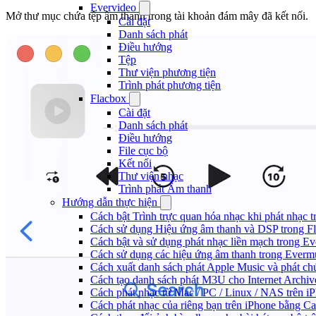
Evervideo
Mở thư mục chứa tệp âm thanh trong tài khoản đám mây đã kết nối.
Cài đặt
Danh sách phát
Điều hướng
Tệp
Thư viện phương tiện
Trình phát phương tiện
Flacbox
Cài đặt
Danh sách phát
Điều hướng
File cục bộ
Kết nối
Thư viện nhạc
Trình phát Âm thanh
Hướng dẫn thực hiện
Cách bật Trình trực quan hóa nhạc khi phát nhạc 
Cách sử dụng Hiệu ứng âm thanh và DSP trong Fl
Cách bật và sử dụng phát nhạc liền mạch trong E
Cách sử dụng các hiệu ứng âm thanh trong Evermu
Cách xuất danh sách phát Apple Music và phát ch
Cách tạo danh sách phát M3U cho Internet Archiv
Cách phát nhạc từ Mac / PC / Linux / NAS trên
Cách phát nhạc của riêng bạn trên iPhone bằng Ca