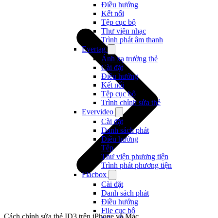
Điều hướng
Kết nối
Tệp cục bộ
Thư viện nhạc
Trình phát âm thanh
Evertag
Ánh xạ trường thẻ
Cài đặt
Điều hướng
Kết nối
Tệp cục bộ
Trình chỉnh sửa thẻ
Evervideo
Cài đặt
Danh sách phát
Điều hướng
Tệp
Thư viện phương tiện
Trình phát phương tiện
Flacbox
Cài đặt
Danh sách phát
Điều hướng
File cục bộ
Cách chỉnh sửa thẻ ID3 trên iPhone và Mac