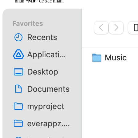
nhấn
“Mở”
để xác nhận.