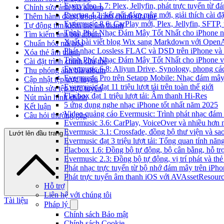
Evervideo 1.7: Plex, Jellyfin, phát trực tuyến từ 
Chỉnh sửa ảnh bìa album
Evertag 4.2: kết nối đám mây mới, giải thích cài đặ
Thêm hành động trong trình chỉnh sửa thẻ
Evermusic 8.6: CarPlay mới, Plex, Jellyfin, SFTP, 
Tự động tìm kiếm thẻ âm thanh
Trình Phát Nhạc Đám Mây Tốt Nhất cho iPhone 
Tìm kiếm ảnh bìa album
Xuất bài viết blog Wix sang Markdown với Open
Chuẩn hóa mã hóa
Phát nhạc Lossless FLAC và DSD trên iPhone và
Xóa thẻ âm thanh
Trình Phát Nhạc Đám Mây Tốt Nhất cho iPhone v
Cài đặt trình chỉnh sửa thẻ
Evermusic 6.8: Aliyun Drive, Synology, phong cá
Thu phóng ảnh bìa album
Evermusic Pro trên Setapp Mobile: Nhạc đám mâ
Cập nhật tệp trực tuyến
Evermusic đạt 11 triệu lượt tải trên toàn thế giới
Chỉnh sửa tệp trực tuyến
Flacbox đạt 1 triệu lượt tải: Âm thanh Hi-Res
Nút màn hình chính
5 ứng dụng nghe nhạc iPhone tốt nhất năm 2025
Kết luận
Video quảng cáo Evermusic: Trình phát nhạc đám
Câu hỏi thường gặp
Evermusic 3.6: CarPlay, VoiceOver và nhiều hơn 
Evermusic 3.1: Crossfade, đồng bộ thư viện và sa
Lướt lên đầu trang
Evermusic đạt 3 triệu lượt tải: Tổng quan tính năn
Flacbox 1.6: Đồng bộ tự động, bộ cân bằng, hỗ 
Evermusic 2.3: Đồng bộ tự động, vị trí phát và thẻ
Phát nhạc trực tuyến từ bộ nhớ đám mây trên iPh
Phát trực tuyến âm thanh iOS với AVAssetResour
Hỗ trợ
Liên hệ với chúng tôi
Tài liệu
Pháp lý
Chính sách Bảo mật
Chính sách Cookie