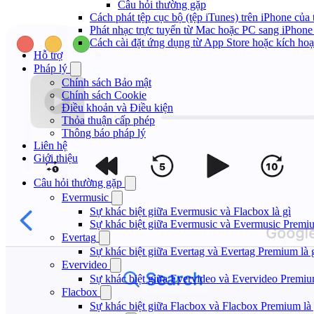
Câu hỏi thường gặp
Cách phát tệp cục bộ (tệp iTunes) trên iPhone của 
Phát nhạc trực tuyến từ Mac hoặc PC sang iPho
Cách cài đặt ứng dụng từ App Store hoặc kích h
Hỗ trợ
Pháp lý
Chính sách Bảo mật
Chính sách Cookie
Điều khoản và Điều kiện
Thỏa thuận cấp phép
Thông báo pháp lý
Liên hệ
Giới thiệu
Câu hỏi thường gặp
Evermusic
Sự khác biệt giữa Evermusic và Flacbox là gì
Sự khác biệt giữa Evermusic và Evermusic Premiu
Evertag
Sự khác biệt giữa Evertag và Evertag Premium là 
Evervideo
Sự khác biệt giữa Evervideo và Evervideo Premiu
Flacbox
Sự khác biệt giữa Flacbox và Flacbox Premium là 