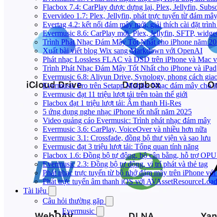
Flacbox 7.4: CarPlay được dựng lại, Plex, Jellyfin, Su
Evervideo 1.7: Plex, Jellyfin, phát trực tuyến từ đám mây
Evertag 4.2: kết nối đám mây mới, giải thích cài đặt trình
Evermusic 8.6: CarPlay mới, Plex, Jellyfin, SFTP, widget 
Trình Phát Nhạc Đám Mây Tốt Nhất cho iPhone năm 2
Xuất bài viết blog Wix sang Markdown với OpenAI
Phát nhạc Lossless FLAC và DSD trên iPhone và Mac v
Trình Phát Nhạc Đám Mây Tốt Nhất cho iPhone và iPad
Evermusic 6.8: Aliyun Drive, Synology, phong cách gia
Evermusic Pro trên Setapp Mobile: Nhạc đám mây cho 
Evermusic đạt 11 triệu lượt tải trên toàn thế giới
Flacbox đạt 1 triệu lượt tải: Âm thanh Hi-Res
5 ứng dụng nghe nhạc iPhone tốt nhất năm 2025
Video quảng cáo Evermusic: Trình phát nhạc đám mây
Evermusic 3.6: CarPlay, VoiceOver và nhiều hơn nữa
Evermusic 3.1: Crossfade, đồng bộ thư viện và sao lưu
Evermusic đạt 3 triệu lượt tải: Tổng quan tính năng
Flacbox 1.6: Đồng bộ tự động, bộ cân bằng, hỗ trợ OP
Evermusic 2.3: Đồng bộ tự động, vị trí phát và thẻ tag
Phát nhạc trực tuyến từ bộ nhớ đám mây trên iPhone vớ
Phát trực tuyến âm thanh iOS với AVAssetResourceLoad
Tài liệu
Câu hỏi thường gặp
Evermusic