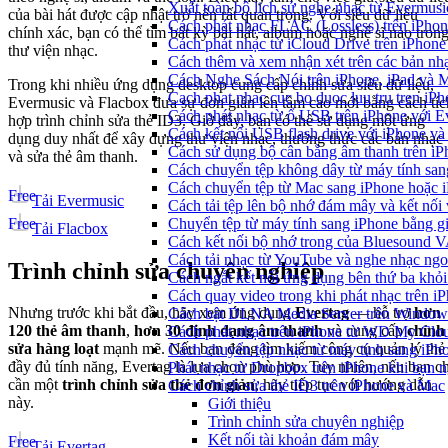
Xuất toàn bộ lịch sử nghe nhạc từ Evermus
của bài hát được cập nhật trở nên rất quan trọng. Với siêu dữ liệu
Cách phát nhạc FLAC (Lossless) trên iPho
chính xác, bạn có thể tìm bất kỳ bài hát, album hoặc nghệ sĩ nào tron
Cách phát nhạc từ iCloud Drive trên iPhon
thư viện nhạc.
Cách thêm và xem nhận xét trên các bản nh
Cách Nghe Sách Nói trên iPhone, iPad và
Trong khi nhiều ứng dụng desktop cung cấp chỉnh sửa siêu dữ liệu,
Cach phat nhac cuc bo duoc luu tru tren iP
Evermusic và Flacbox đưa sự đơn giản lên tầm cao mới bằng cách tíc
Cách phát nhạc từ ổ USB trên iPhone với 
hợp trình chỉnh sửa thẻ ID3. Giờ đây, bạn có thể sử dụng một ứng
Cách kết nối USB flash drive với iPhone và
dụng duy nhất để xây dựng thư viện nhạc, thưởng thức các bản nhạc
Cách sử dụng bộ cân bằng âm thanh trên iP
và sửa thẻ âm thanh.
Cách chuyển tệp không dây từ máy tính sa
Cách chuyển tệp từ Mac sang iPhone hoặc i
Free
Tải Evermusic
Cách tải tệp lên bộ nhớ đám mây và kết nối
Free
Chuyển tệp từ máy tính sang iPhone bằng 
Tải Flacbox
Cách kết nối bộ nhớ trong của Bluesound 
Cách tải nhạc từ YouTube và nghe nhạc ngoạ
Trình chỉnh sửa chuyên nghiệp
Cách ngắt kết nối ứng dụng bên thứ ba khỏi
Cách quay video trong khi phát nhạc trên i
Nhưng trước khi bắt đầu, hãy xem ứng dụng
Evertag
— hỗ trợ
hơn
Cách bật DLNA Media Server trên Windows 
120 thẻ âm thanh
,
hơn 30 định dạng âm thanh
và cung cấp
chỉnh
Cách phát nhạc trên iPhone từ WD My Cl
sửa hàng loạt
mạnh mẽ. Nếu bạn đang tìm kiếm công cụ quản lý thẻ
Cách chuyển tệp nhạc từ máy tính sang iPh
đầy đủ tính năng, Evertag là lựa chọn phù hợp. Tuy nhiên, nếu bạn ch
Phát nhạc từ Dropbox trên iPhone khi bạn n
cần một
trình chỉnh sửa thẻ đơn giản
, hãy tiếp tục với hướng dẫn
Cách chỉnh sửa thẻ ID3 trên iPhone và Mac
này.
Giới thiệu
Trình chỉnh sửa chuyên nghiệp
Kết nối tài khoản đám mây
Free
Tải Evertag