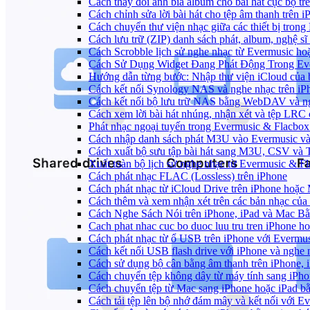
Cách thay đổi ảnh bìa album cho bài hát cục bộ t
Cách chỉnh sửa lời bài hát cho tệp âm thanh trê
Cách chuyển thư viện nhạc giữa các thiết bị tron
Cách lưu trữ (ZIP) danh sách phát, album, nghệ sĩ
Cách Scrobble lịch sử nghe nhạc từ Evermusic ho
Cách Sử Dụng Widget Đang Phát Động Trong Eve
Hướng dẫn từng bước: Nhập thư viện iCloud của 
Cách kết nối Synology NAS và nghe nhạc trên iP
Cách kết nối bộ lưu trữ NAS bằng WebDAV và ng
Cách xem lời bài hát nhúng, nhận xét và tệp LRC
Phát nhạc ngoại tuyến trong Evermusic & Flacbo
Cách nhập danh sách phát M3U vào Evermusic và
Cách xuất bộ sưu tập bài hát sang M3U, CSV và
Xuất toàn bộ lịch sử nghe nhạc từ Evermusic & F
Cách phát nhạc FLAC (Lossless) trên iPhone
Cách phát nhạc từ iCloud Drive trên iPhone hoặc
Cách thêm và xem nhận xét trên các bản nhạc của
Cách Nghe Sách Nói trên iPhone, iPad và Mac B
Cach phat nhac cuc bo duoc luu tru tren iPhone h
Cách phát nhạc từ ổ USB trên iPhone với Evermu
Cách kết nối USB flash drive với iPhone và nghe n
Cách sử dụng bộ cân bằng âm thanh trên iPhone, 
Cách chuyển tệp không dây từ máy tính sang iPh
Cách chuyển tệp từ Mac sang iPhone hoặc iPad b
Cách tải tệp lên bộ nhớ đám mây và kết nối với E