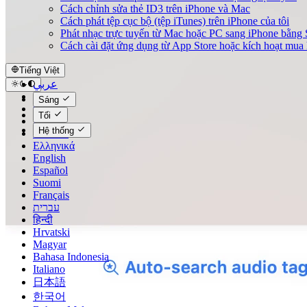
Cách chỉnh sửa thẻ ID3 trên iPhone và Mac
Cách phát tệp cục bộ (tệp iTunes) trên iPhone của tôi
Phát nhạc trực tuyến từ Mac hoặc PC sang iPhone bằn
Cách cài đặt ứng dụng từ App Store hoặc kích hoạt mu
Tiếng Việt
عربي
Català
Sáng
Čeština
Tối
Dansk
Hệ thống
Deutsch
Ελληνικά
English
Español
Suomi
Français
עברית
हिन्दी
Hrvatski
Magyar
Bahasa Indonesia
Italiano
日本語
한국어