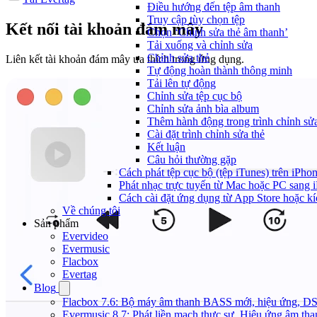
Điều hướng đến tệp âm thanh
Truy cập tùy chọn tệp
Kết nối tài khoản đám mây
Chọn ‘Chỉnh sửa thẻ âm thanh’
Tải xuống và chỉnh sửa
Chỉnh sửa thẻ
Liên kết tài khoản đám mây ưa thích trong ứng dụng.
Tự động hoàn thành thông minh
Tải lên tự động
Chỉnh sửa tệp cục bộ
Chỉnh sửa ảnh bìa album
Thêm hành động trong trình chỉnh sửa
Cài đặt trình chỉnh sửa thẻ
Kết luận
Câu hỏi thường gặp
Cách phát tệp cục bộ (tệp iTunes) trên iPhon
Phát nhạc trực tuyến từ Mac hoặc PC sang
Cách cài đặt ứng dụng từ App Store hoặc k
Về chúng tôi
Sản phẩm
Evervideo
Evermusic
Flacbox
Evertag
Blog
Flacbox 7.6: Bộ máy âm thanh BASS mới, hiệu ứng, DSP 
Evermusic 8.7: Phát liền mạch thực sự, Hiệu ứng âm tha