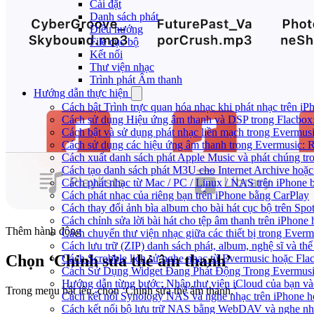
Cài đặt
Danh sách phát
Điều hướng
File cục bộ
Kết nối
Thư viện nhạc
Trình phát Âm thanh
Hướng dẫn thực hiện
Cách bật Trình trực quan hóa nhạc khi phát nhạc trên iP
Cách sử dụng Hiệu ứng âm thanh và DSP trong Flacbox:
Cách bật và sử dụng phát nhạc liền mạch trong Evermus
Cách sử dụng các hiệu ứng âm thanh trong Evermusic: R
Cách xuất danh sách phát Apple Music và phát chúng tr
Cách tạo danh sách phát M3U cho Internet Archive hoặc
Cách phát nhạc từ Mac / PC / Linux / NAS trên iPhon
Cách phát nhạc của riêng bạn trên iPhone bằng CarPlay
Cách thay đổi ảnh bìa album cho bài hát cục bộ trên Sp
Cách chỉnh sửa lời bài hát cho tệp âm thanh trên iPho
Thêm hành động
Cách chuyển thư viện nhạc giữa các thiết bị trong Ever
Cách lưu trữ (ZIP) danh sách phát, album, nghệ sĩ và th
Chọn ‘Chỉnh sửa thẻ âm thanh’
Cách Scrobble lịch sử nghe nhạc từ Evermusic hoặc Fla
Cách Sử Dụng Widget Đang Phát Động Trong Evermusic
Hướng dẫn từng bước: Nhập thư viện iCloud của bạn và
Trong menu bật lên, chọn ‘Chỉnh sửa thẻ âm thanh.’
Cách kết nối Synology NAS và nghe nhạc trên iPhone 
Cách kết nối bộ lưu trữ NAS bằng WebDAV và nghe nh