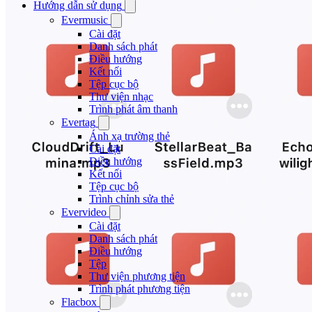
Hướng dẫn sử dụng
Evermusic
Cài đặt
Danh sách phát
Điều hướng
Kết nối
Tệp cục bộ
Thư viện nhạc
Trình phát âm thanh
Evertag
Ánh xạ trường thẻ
Cài đặt
Điều hướng
Kết nối
Tệp cục bộ
Trình chỉnh sửa thẻ
Evervideo
Cài đặt
Danh sách phát
Điều hướng
Tệp
Thư viện phương tiện
Trình phát phương tiện
Flacbox