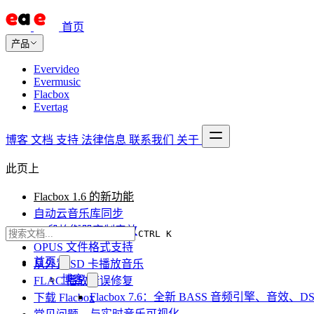
首页
产品
Evervideo
Evermusic
Flacbox
Evertag
博客
文档
支持
法律信息
联系我们
关于
此页上
Flacbox 1.6 的新功能
自动云音乐库同步
10 段均衡器定制音效
CTRL K
OPUS 文件格式支持
首页
从外置 SD 卡播放音乐
博客
FLAC 播放错误修复
Flacbox 7.6：全新 BASS 音频引擎、音效、DS
下载 Flacbox
与实时音乐可视化