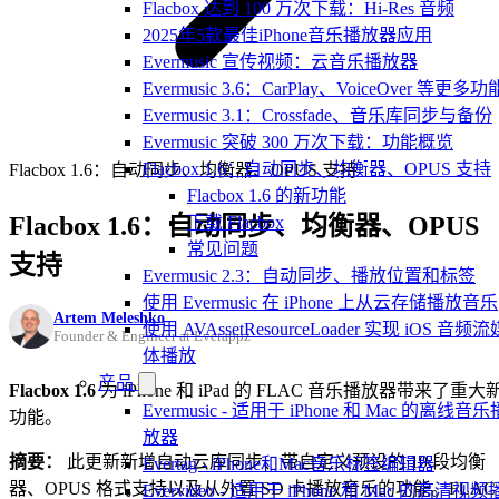
Flacbox 达到 100 万次下载：Hi-Res 音频
2025年5款最佳iPhone音乐播放器应用
Evermusic 宣传视频：云音乐播放器
Evermusic 3.6：CarPlay、VoiceOver 等更多功
Evermusic 3.1：Crossfade、音乐库同步与备份
Evermusic 突破 300 万次下载：功能概览
Flacbox 1.6：自动同步、均衡器、OPUS 支持
Flacbox 1.6：自动同步、均衡器、OPUS 支持
Flacbox 1.6 的新功能
Flacbox 1.6：自动同步、均衡器、OPUS
下载 Flacbox
常见问题
支持
Evermusic 2.3：自动同步、播放位置和标签
使用 Evermusic 在 iPhone 上从云存储播放音乐
Artem Meleshko
使用 AVAssetResourceLoader 实现 iOS 音频流
Founder & Engineer at Everappz
体播放
产品
Flacbox 1.6
为 iPhone 和 iPad 的 FLAC 音乐播放器带来了重大
Evermusic - 适用于 iPhone 和 Mac 的离线音乐
功能。
放器
摘要：
此更新新增自动云库同步、带自定义预设的 10 段均衡
Evertag - iPhone和Mac音乐标签编辑器
器、OPUS 格式支持以及从外置 SD 卡播放音乐的功能。FLAC
Evervideo - 适用于 iPhone 和 Mac 的高清视频