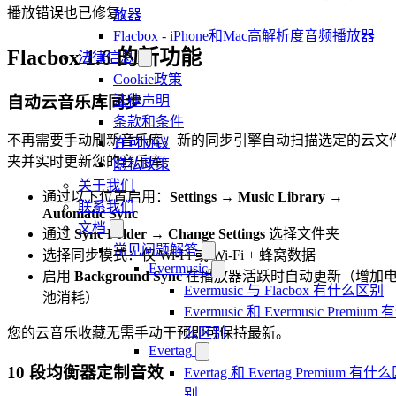
播放错误也已修复。
放器
Flacbox - iPhone和Mac高解析度音频播放器
Flacbox 1.6 的新功能
法律信息
Cookie政策
自动云音乐库同步
法律声明
条款和条件
不再需要手动刷新音乐库。新的同步引擎自动扫描选定的云文
许可协议
夹并实时更新您的音乐库。
隐私政策
关于我们
通过以下位置启用：
Settings → Music Library →
联系我们
Automatic Sync
文档
通过
Sync Folder → Change Settings
选择文件夹
常见问题解答
选择同步模式：仅 Wi-Fi 或 Wi-Fi + 蜂窝数据
Evermusic
启用
Background Sync
在播放器活跃时自动更新（增加
Evermusic 与 Flacbox 有什么区别
池消耗）
Evermusic 和 Evermusic Premium 
么区别
您的云音乐收藏无需手动干预即可保持最新。
Evertag
10 段均衡器定制音效
Evertag 和 Evertag Premium 有什
别