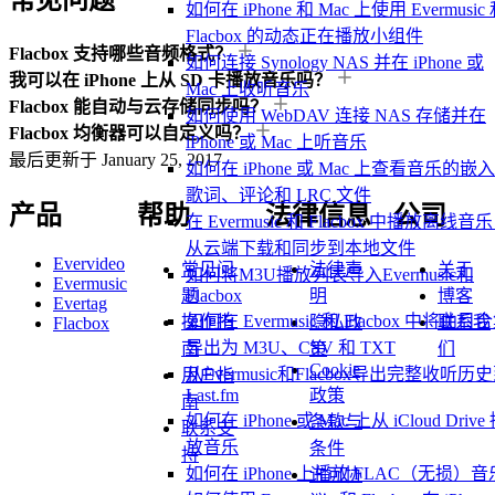
如何在 iPhone 和 Mac 上使用 Evermusic
Flacbox 的动态正在播放小组件
Flacbox 支持哪些音频格式？
如何连接 Synology NAS 并在 iPhone 或
我可以在 iPhone 上从 SD 卡播放音乐吗？
Mac 上收听音乐
Flacbox 能自动与云存储同步吗？
如何使用 WebDAV 连接 NAS 存储并在
Flacbox 均衡器可以自定义吗？
iPhone 或 Mac 上听音乐
最后更新于
January 25, 2017
如何在 iPhone 或 Mac 上查看音乐的嵌
歌词、评论和 LRC 文件
产品
帮助
法律信息
公司
在 Evermusic 和 Flacbox 中播放离线音
从云端下载和同步到本地文件
Evervideo
常见问
法律声
关于
如何将M3U播放列表导入Evermusic和
Evermusic
题
明
博客
Flacbox
Evertag
如何在 Evermusic 和 Flacbox 中将曲目
操作指
隐私政
联系我
Flacbox
导出为 M3U、CSV 和 TXT
南
策
们
Cookie
从Evermusic和Flacbox导出完整收听历
用户指
政策
Last.fm
南
如何在 iPhone 或 Mac 上从 iCloud Drive
条款与
联系支
放音乐
条件
持
如何在 iPhone 上播放 FLAC（无损）音
许可协