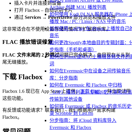
如何为 Internet Archive 或 Live Music
插入卡片并连接到设备
Archive 创建 M3U 播放列表
打开 Flacbox – 自动识别卡片
如何使用 Kodi DLNA 服务器在 iPhone 
通过
Services → PowerDrive
部分浏览和播放文件
播放 Mac / PC / Linux / NAS 中的音乐
如何使用 CarPlay 在 iPhone 上播放自己
这非常适合在不使用设备存储的情况下扩展音乐库。
音乐
FLAC 播放错误修复
如何更改Spotify本地曲目的专辑封面：
步指南（手机和桌面）
FLAC 文件末尾的 2 秒跳过
问题已完全解决。曲目现在从头到
如何在iPhone或MAC上编辑音频文件的
尾无缝播放。
词
如何在Evermusic中在设备之间传输音乐
下载 Flacbox
库：分步指南
如何在 Evermusic 和 Flacbox 中归档
Flacbox 1.6 现已在 App Store 上提供。
下载 Flacbox
并立即试用
（ZIP）播放列表、专辑、艺术家和流
这些功能。
传输到其他设备
如何将 Evermusic 或 Flacbox 的音乐历
有反馈或功能请求？联系我们 – 我们根据用户需求构建
录 Scrobble 到 Last.fm
Flacbox。
分步指南：将 iCloud 资料库导入
Evermusic 和 Flacbox
常见问题