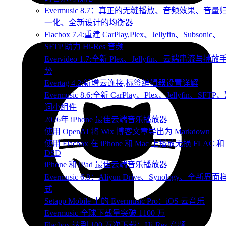
Evermusic 8.7：真正的无缝播放、音频效果、音量
一化、全新设计的均衡器
Flacbox 7.4:重建 CarPlay,Plex、Jellyfin、Subsonic、
SFTP 助力 Hi-Res 音频
Evervideo 1.7:全新 Plex、Jellyfin、云端串流与播放
势
Evertag 4.2:新增云连接,标签编辑器设置详解
Evermusic 8.6:全新 CarPlay、Plex、Jellyfin、SFTP
词小组件
2026年 iPhone 最佳云端音乐播放器
使用 OpenAI 将 Wix 博客文章导出为 Markdown
使用 Flacbox 在 iPhone 和 Mac 上播放无损 FLAC 和
DSD
iPhone 和 iPad 最佳云端音乐播放器
Evermusic 6.8：Aliyun Drive、Synology、全新界面
式
Setapp Mobile 上的 Evermusic Pro：iOS 云音乐
Evermusic 全球下载量突破 1100 万
Flacbox 达到 100 万次下载：Hi-Res 音频