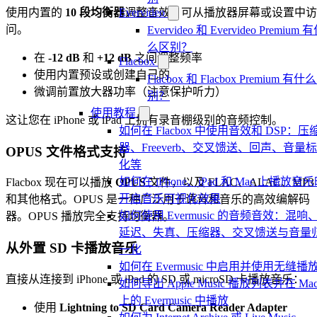
使用内置的
10 段均衡器
调整音效，可从播放器屏幕或设置中访
Evervideo
问。
Evervideo 和 Evervideo Premium 
么区别？
在
-12 dB
和
+12 dB
之间调整频率
Flacbox
使用内置预设或创建自己的
Flacbox 和 Flacbox Premium 有什
微调前置放大器功率（注意保护听力）
别？
使用教程
这让您在 iPhone 或 iPad 上拥有录音棚级别的音频控制。
如何在 Flacbox 中使用音效和 DSP：压
器、Freeverb、交叉馈送、回声、音量
OPUS 文件格式支持
化等
如何在 iPhone、iPad 和 Mac 上播放音
Flacbox 现在可以播放
OPUS
文件，以及 FLAC、ALAC、MP3
开启音乐可视化效果
和其他格式。OPUS 是一种广泛用于语音和音乐的高效编解码
如何使用 Evermusic 的音频音效：混响
器。OPUS 播放完全支持均衡器。
延迟、失真、压缩器、交叉馈送与音量
从外置 SD 卡播放音乐
一化
如何在 Evermusic 中启用并使用无缝播
直接从连接到 iPhone 或 iPad 的 SD 或 microSD 卡播放音乐：
如何导出 Apple Music 播放列表并在 Ma
上的 Evermusic 中播放
使用
Lightning to SD Card Camera Reader Adapter