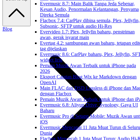
Evermusic 8.7: Main Balik Tanpa Jeda Sebenar,
Kesan Audio, Penormalan Kelantangan, Penyama
Direka Semula
Flacbox 7.4: CarPlay dibina semula, Plex, Jellyfin,
Subsonic, SFTP untuk audio Hi-Res
Blog
Evervideo 1.7: Plex, Jellyfin baharu, penstriman
awan, gerak isyarat main
Evertag 4.2: sambungan awan baharu, tetapan edit
tag dijelaskan
Evermusic 8.6: CarPlay baharu, Plex, Jellyfin, SF
widget lirik
Pemain Muzik Awan Terbaik untuk iPhone pada
2026
Eksport Catatan Blog Wix ke Markdown dengan
OpenAI
Main FLAC dan DSD Lossless di iPhone dan Ma
dengan Flacbox
Pemain Muzik Awan Terbaik untuk iPhone dan iP
Evermusic 6.8: Aliyun Drive, Synology, Gaya UI
Baharu
Evermusic Pro di Setapp Mobile: Muzik Awan un
iOS
Evermusic Mencapai 11 Juta Muat Turun di Selur
Dunia
Flacbox Mencecah 1 Juta Muat Turun: Audio Hi-