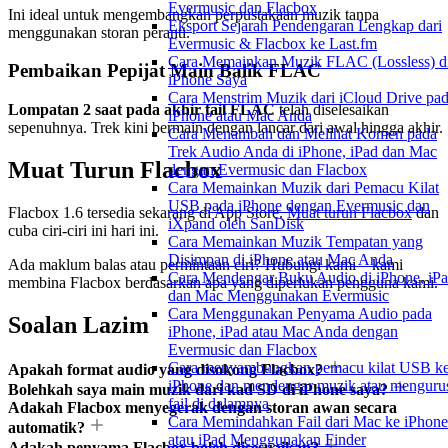
Evermusic dan Flacbox
Ini ideal untuk mengembangkan perpustakaan muzik tanpa
Eksport Sejarah Pendengaran Lengkap dari
menggunakan storan peranti.
Evermusic & Flacbox ke Last.fm
Cara Memainkan Muzik FLAC (Lossless) d
Pembaikan Pepijat Main Balik FLAC
iPhone Saya
Cara Menstrim Muzik dari iCloud Drive pa
Lompatan 2 saat pada akhir fail FLAC
telah diselesaikan
iPhone atau Mac Anda
sepenuhnya. Trek kini bermain dengan lancar dari awal hingga akhir.
Cara Menambah dan Melihat Komen pada
Trek Audio Anda di iPhone, iPad dan Mac
Muat Turun Flacbox
dengan Evermusic dan Flacbox
Cara Memainkan Muzik dari Pemacu Kilat
USB pada iPhone dengan Evermusic dan
Flacbox 1.6 tersedia sekarang di App Store.
Muat turun Flacbox
dan
iXpand oleh SanDisk
cuba ciri-ciri ini hari ini.
Cara Memainkan Muzik Tempatan yang
Disimpan di iPhone atau Mac Anda
Ada maklum balas atau permintaan ciri? Hubungi kami – kami
Cara Mendengar Buku Audio di iPhone, iPa
membina Flacbox berdasarkan apa yang diperlukan pengguna kami.
dan Mac Menggunakan Evermusic
Cara Menggunakan Penyama Audio pada
Soalan Lazim
iPhone, iPad atau Mac Anda dengan
Evermusic dan Flacbox
Cara menyambungkan pemacu kilat USB k
Apakah format audio yang disokong Flacbox?
iPhone dan mendengar muzik atau menguru
Bolehkah saya main muzik dari kad SD di iPhone saya?
fail di dalamnya
Adakah Flacbox menyegerak dengan storan awan secara
Cara Memindahkan Fail dari Mac ke iPhone
automatik?
atau iPad Menggunakan Finder
Adakah penyama Flacbox boleh disesuaikan?