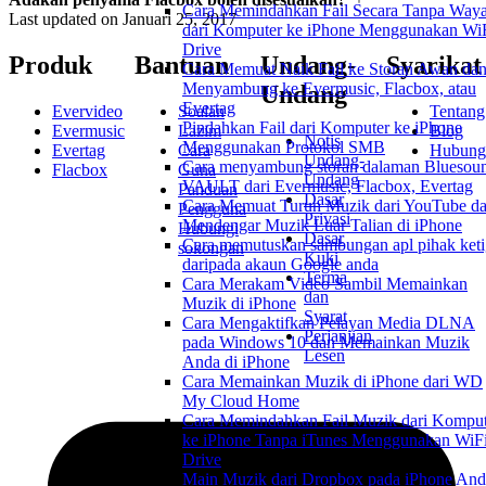
Cara Memindahkan Fail Secara Tanpa Waya
Last updated on
Januari 25, 2017
dari Komputer ke iPhone Menggunakan WiF
Drive
Produk
Bantuan
Undang-
Syarikat
Cara Memuat Naik Fail ke Storan Awan da
Menyambung ke Evermusic, Flacbox, atau
Undang
Evertag
Evervideo
Soalan
Tentang
Pindahkan Fail dari Komputer ke iPhone
Evermusic
Lazim
Blog
Notis
Menggunakan Protokol SMB
Evertag
Cara
Hubung
Undang-
Cara menyambung storan dalaman Bluesou
Flacbox
Guna
Undang
VAULT dari Evermusic, Flacbox, Evertag
Panduan
Dasar
Cara Memuat Turun Muzik dari YouTube d
Pengguna
Privasi
Mendengar Muzik Luar Talian di iPhone
Hubungi
Dasar
Cara memutuskan sambungan apl pihak keti
sokongan
Kuki
daripada akaun Google anda
Terma
Cara Merakam Video Sambil Memainkan
dan
Muzik di iPhone
Syarat
Cara Mengaktifkan Pelayan Media DLNA
Perjanjian
pada Windows 10 dan Memainkan Muzik
Lesen
Anda di iPhone
Cara Memainkan Muzik di iPhone dari WD
My Cloud Home
Cara Memindahkan Fail Muzik dari Komput
ke iPhone Tanpa iTunes Menggunakan WiFi
Drive
Main Muzik dari Dropbox pada iPhone And