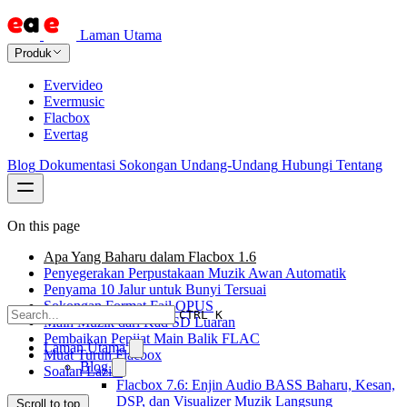
Laman Utama
Produk
Evervideo
Evermusic
Flacbox
Evertag
Blog
Dokumentasi
Sokongan
Undang-Undang
Hubungi
Tentang
On this page
Apa Yang Baharu dalam Flacbox 1.6
Penyegerakan Perpustakaan Muzik Awan Automatik
Penyama 10 Jalur untuk Bunyi Tersuai
Sokongan Format Fail OPUS
CTRL K
Main Muzik dari Kad SD Luaran
Pembaikan Pepijat Main Balik FLAC
Laman Utama
Muat Turun Flacbox
Blog
Soalan Lazim
Flacbox 7.6: Enjin Audio BASS Baharu, Kesan,
DSP, dan Visualizer Muzik Langsung
Scroll to top