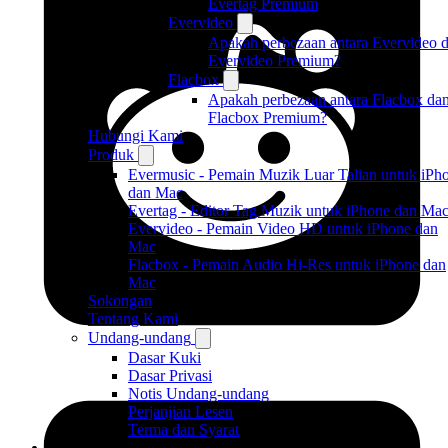
Evertag Premium
Evervideo
Apakah perbezaan antara Evervideo 
Evervideo Premium?
Flacbox
Apakah perbezaan antara Flacbox da
Flacbox Premium?
Hubungi Kami
Produk
Evermusic - Pemain Muzik Luar Talian untuk iPh
dan Mac
Evertag - Editor Tag Muzik untuk iPhone dan Ma
Evervideo - Pemain Video HD untuk iPhone dan
Mac
Flacbox - Pemain Audio Hi-Res untuk iPhone dan
Mac
Sokongan
Tentang Kami
Undang-undang
Dasar Kuki
Dasar Privasi
Notis Undang-undang
Perjanjian Lesen
Terma dan Syarat
Produk