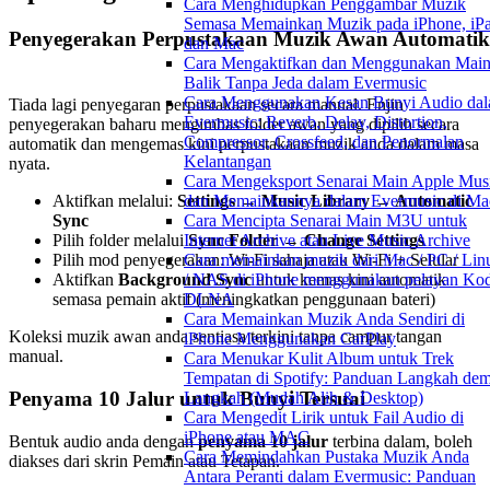
Cara Menghidupkan Penggambar Muzik
Semasa Memainkan Muzik pada iPhone, iPa
Penyegerakan Perpustakaan Muzik Awan Automatik
dan Mac
Cara Mengaktifkan dan Menggunakan Mai
Balik Tanpa Jeda dalam Evermusic
Cara Menggunakan Kesan Bunyi Audio da
Tiada lagi penyegaran perpustakaan secara manual. Enjin
Evermusic: Reverb, Delay, Distortion,
penyegerakan baharu mengimbas folder awan yang dipilih secara
Compressor, Crossfeed, dan Penormalan
automatik dan mengemas kini perpustakaan muzik anda dalam masa
Kelantangan
nyata.
Cara Mengeksport Senarai Main Apple Mus
dan Memainkannya dalam Evermusic di Ma
Aktifkan melalui:
Settings → Music Library → Automatic
Cara Mencipta Senarai Main M3U untuk
Sync
Internet Archive atau Live Music Archive
Pilih folder melalui
Sync Folder → Change Settings
Cara memainkan muzik dari Mac / PC / Lin
Pilih mod penyegerakan: Wi-Fi sahaja atau Wi-Fi + Selular
/ NAS di iPhone menggunakan pelayan Kod
Aktifkan
Background Sync
untuk kemas kini automatik
DLNA
semasa pemain aktif (meningkatkan penggunaan bateri)
Cara Memainkan Muzik Anda Sendiri di
Koleksi muzik awan anda sentiasa terkini tanpa campur tangan
iPhone Menggunakan CarPlay
manual.
Cara Menukar Kulit Album untuk Trek
Tempatan di Spotify: Panduan Langkah dem
Penyama 10 Jalur untuk Bunyi Tersuai
Langkah (Mudah Alih & Desktop)
Cara Mengedit Lirik untuk Fail Audio di
iPhone atau MAC
Bentuk audio anda dengan
penyama 10 jalur
terbina dalam, boleh
Cara Memindahkan Pustaka Muzik Anda
diakses dari skrin Pemain atau Tetapan.
Antara Peranti dalam Evermusic: Panduan