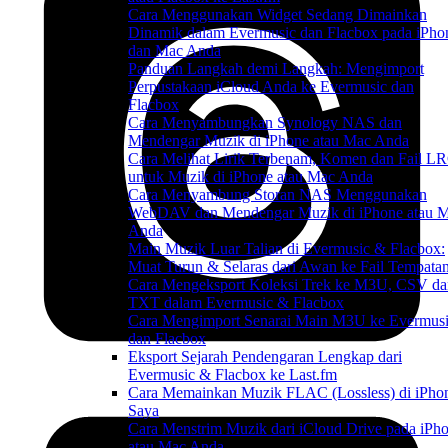
Cara Menggunakan Widget Sedang Dimainkan
Dinamik dalam Evermusic dan Flacbox pada iPho
dan Mac Anda
Panduan Langkah demi Langkah: Mengimport
Perpustakaan iCloud Anda ke Evermusic dan
Flacbox
Cara Menyambungkan Synology NAS dan
Mendengar Muzik di iPhone atau Mac Anda
Cara Melihat Lirik Terbenam, Komen dan Fail L
untuk Muzik di iPhone atau Mac Anda
Cara Menyambung Storan NAS Menggunakan
WebDAV dan Mendengar Muzik di iPhone atau 
Anda
Main Muzik Luar Talian di Evermusic & Flacbox:
Muat Turun & Selaras dari Awan ke Fail Tempata
Cara Mengeksport Koleksi Trek ke M3U, CSV da
TXT dalam Evermusic & Flacbox
Cara Mengimport Senarai Main M3U ke Evermus
dan Flacbox
Eksport Sejarah Pendengaran Lengkap dari
Evermusic & Flacbox ke Last.fm
Cara Memainkan Muzik FLAC (Lossless) di iPho
Saya
Cara Menstrim Muzik dari iCloud Drive pada iPh
atau Mac Anda