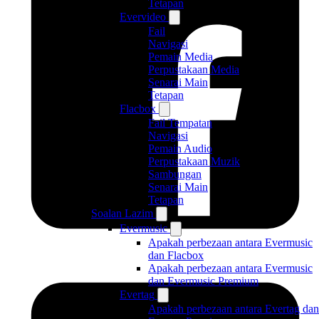
Tetapan
Evervideo
Fail
Navigasi
Pemain Media
Perpustakaan Media
Senarai Main
Tetapan
Flacbox
Fail Tempatan
Navigasi
Pemain Audio
Perpustakaan Muzik
Sambungan
Senarai Main
Tetapan
Soalan Lazim
Evermusic
Apakah perbezaan antara Evermusic
dan Flacbox
Apakah perbezaan antara Evermusic
dan Evermusic Premium
Evertag
Apakah perbezaan antara Evertag dan