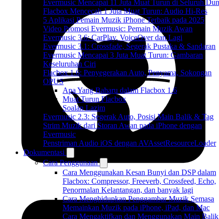
Evermusic Mencapai 11 Juta Muat Turun di Seluruh Dun
Flacbox Mencecah 1 Juta Muat Turun: Audio Hi-Res
5 Aplikasi Pemain Muzik iPhone Terbaik pada 2025
Video Promosi Evermusic: Pemain Muzik Awan
Evermusic 3.6: CarPlay, VoiceOver dan Lagi
Evermusic 3.1: Crossfade, Segerak Pustaka & Sandaran
Evermusic Mencapai 3 Juta Muat Turun: Gambaran
Keseluruhan Ciri
Flacbox 1.6: Penyegerakan Auto, Penyama, Sokongan
OPUS
Apa Yang Baharu dalam Flacbox 1.6
Muat Turun Flacbox
Soalan Lazim
Evermusic 2.3: Segerak Auto, Posisi Main Balik & Tag
Strim Muzik dari Storan Awan pada iPhone dengan
Evermusic
Penstriman Audio iOS dengan AVAssetResourceLoader
Dokumentasi
Cara Penggunaan
Cara Menggunakan Kesan Bunyi dan DSP dalam
Flacbox: Compressor, Freeverb, Crossfeed, Echo,
Penormalan Kelantangan, dan banyak lagi
Cara Menghidupkan Penggambar Muzik Semasa
Memainkan Muzik pada iPhone, iPad, dan Mac
Cara Mengaktifkan dan Menggunakan Main Balik