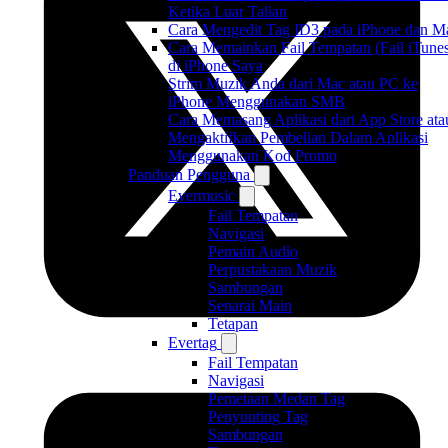
Ketika Luar Talian
Cara Mengedit Tag ID3 pada iPhone dan M
Cara Memainkan Fail Tempatan (Fail iTune
di iPhone Saya
Strim Muzik Anda dari Mac atau PC ke
iPhone Menggunakan SMB
Cara Memasang Aplikasi dari App Store ata
Mengaktifkan Pembelian Dalam Aplikasi
Menggunakan Kod Promo
Panduan Pengguna
Evermusic
Fail Tempatan
Navigasi
Pemain Audio
Perpustakaan Muzik
Sambungan
Senarai Main
Tetapan
Evertag
Fail Tempatan
Navigasi
Pemetaan Medan Tag
Penyunting Tag
Sambungan