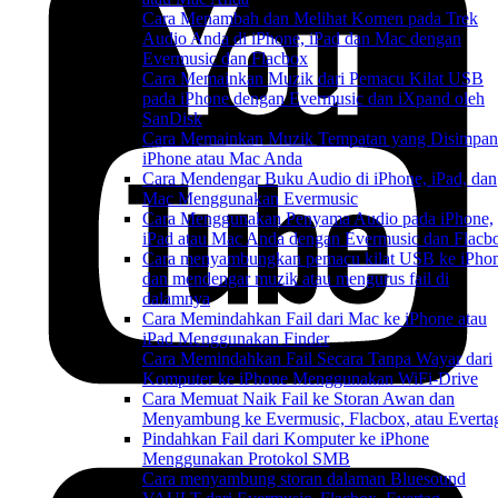
Cara Menambah dan Melihat Komen pada Trek
Audio Anda di iPhone, iPad dan Mac dengan
Evermusic dan Flacbox
Cara Memainkan Muzik dari Pemacu Kilat USB
pada iPhone dengan Evermusic dan iXpand oleh
SanDisk
Cara Memainkan Muzik Tempatan yang Disimpan
iPhone atau Mac Anda
Cara Mendengar Buku Audio di iPhone, iPad, dan
Mac Menggunakan Evermusic
Cara Menggunakan Penyama Audio pada iPhone,
iPad atau Mac Anda dengan Evermusic dan Flacb
Cara menyambungkan pemacu kilat USB ke iPho
dan mendengar muzik atau mengurus fail di
dalamnya
Cara Memindahkan Fail dari Mac ke iPhone atau
iPad Menggunakan Finder
Cara Memindahkan Fail Secara Tanpa Wayar dari
Komputer ke iPhone Menggunakan WiFi-Drive
Cara Memuat Naik Fail ke Storan Awan dan
Menyambung ke Evermusic, Flacbox, atau Everta
Pindahkan Fail dari Komputer ke iPhone
Menggunakan Protokol SMB
Cara menyambung storan dalaman Bluesound