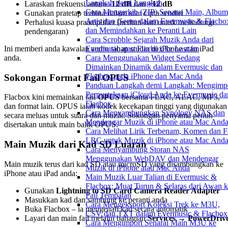
Langkah demi Langkah
Laraskan frekuensi antara
-12 dB
dan
+12 dB
Cara Mengarkib (ZIP) Senarai Main, Album
Gunakan pratetap terbina dalam atau cipta sendiri
Artis dan Genre dalam Evermusic & Flacbo
Perhalusi kuasa praamplifier (berhati-hati untuk melindungi
dan Memindahkan ke Peranti Lain
pendengaran)
Cara Scrobble Sejarah Muzik Anda dari
Ini memberi anda kawalan audio tahap studio di iPhone atau iPad
Evermusic atau Flacbox ke Last.fm
anda.
Cara Menggunakan Widget Sedang
Dimainkan Dinamik dalam Evermusic dan
Flacbox pada iPhone dan Mac Anda
Sokongan Format Fail OPUS
Panduan Langkah demi Langkah: Mengimp
Perpustakaan iCloud Anda ke Evermusic da
Flacbox kini memainkan fail
OPUS
bersama FLAC, ALAC, MP3,
Flacbox
dan format lain. OPUS ialah kodek kecekapan tinggi yang digunakan
Cara Menyambungkan Synology NAS dan
secara meluas untuk suara dan muzik. Sokongan penyama penuh
Mendengar Muzik di iPhone atau Mac And
disertakan untuk main balik OPUS.
Cara Melihat Lirik Terbenam, Komen dan F
LRC untuk Muzik di iPhone atau Mac And
Main Muzik dari Kad SD Luaran
Cara Menyambung Storan NAS
Menggunakan WebDAV dan Mendengar
Main muzik terus dari kad SD atau microSD yang disambungkan ke
Muzik di iPhone atau Mac Anda
iPhone atau iPad anda:
Main Muzik Luar Talian di Evermusic &
Flacbox: Muat Turun & Selaras dari Awan 
Gunakan
Lightning to SD Card Camera Reader Adapter
Fail Tempatan
Masukkan kad dan sambung ke peranti anda
Cara Mengeksport Koleksi Trek ke M3U,
Buka Flacbox – ia mengenali kad secara automatik
CSV dan TXT dalam Evermusic & Flacbox
Layari dan main fail melalui bahagian
Services → PowerDriv
Cara Mengimport Senarai Main M3U ke