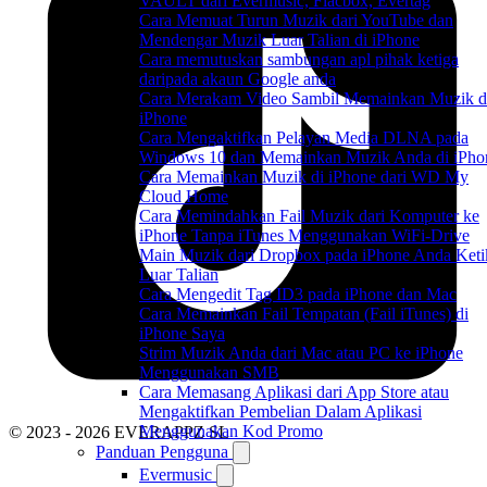
VAULT dari Evermusic, Flacbox, Evertag
Cara Memuat Turun Muzik dari YouTube dan
Mendengar Muzik Luar Talian di iPhone
Cara memutuskan sambungan apl pihak ketiga
daripada akaun Google anda
Cara Merakam Video Sambil Memainkan Muzik d
iPhone
Cara Mengaktifkan Pelayan Media DLNA pada
Windows 10 dan Memainkan Muzik Anda di iPho
Cara Memainkan Muzik di iPhone dari WD My
Cloud Home
Cara Memindahkan Fail Muzik dari Komputer ke
iPhone Tanpa iTunes Menggunakan WiFi-Drive
Main Muzik dari Dropbox pada iPhone Anda Keti
Luar Talian
Cara Mengedit Tag ID3 pada iPhone dan Mac
Cara Memainkan Fail Tempatan (Fail iTunes) di
iPhone Saya
Strim Muzik Anda dari Mac atau PC ke iPhone
Menggunakan SMB
Cara Memasang Aplikasi dari App Store atau
Mengaktifkan Pembelian Dalam Aplikasi
Menggunakan Kod Promo
© 2023 - 2026 EVERAPPZ SL
Panduan Pengguna
Evermusic