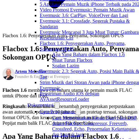
5 Aplikasi Pemain Muzik iPhone Terbaik pada 20
Video Promosi Evermusic: Pemain Muzik Awan
Evermusic 3.6: CarPlay, VoiceOver dan Lagi
Evermusic 3.1: Crossfade, Segerak Pustaka &
Sandaran
Evermusic Mencapai 3 Juta Muat Turun: Gambara
Flacbox 1.6: Penyegerakan Auto, Penyama, Sokongan OPUS
Keseluruhan Ciri
Flacbox 1.6: Penyegerakan Auto, Penyama,
Flacbox 1.6: Penyegerakan Auto, Penyama
Sokongan OPUS
Apa Yang Baharu dalam Flacbox 1.6
Sokongan OPUS
Muat Turun Flacbox
Soalan Lazim
Evermusic 2.3: Segerak Auto, Posisi Main Balik 
Artem Meleshko
Tag
Founder & Engineer at Everappz
Strim Muzik dari Storan Awan pada iPhone denga
Evermusic
Flacbox 1.6
membawa ciri baharu utama ke pemain muzik FLAC
Penstriman Audio iOS dengan
untuk iPhone dan iPad.
AVAssetResourceLoader
Dokumentasi
Ringkasan:
Kemas kini ini menambah penyegerakan perpustakaan
Cara Penggunaan
awan automatik, penyama 10 jalur dengan pratetap tersuai, sokongan
format OPUS, dan keupayaan memainkan muzik dari kad SD luaran.
Cara Menggunakan Kesan Bunyi dan DSP
Pepijat main balik FLAC juga telah diperbaiki.
dalam Flacbox: Compressor, Freeverb,
Crossfeed, Echo, Penormalan Kelantangan,
dan banyak lagi
Apa Yang Baharu dalam Flacbox 1.6