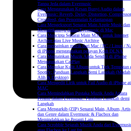
Tanpa Jeda dalam Evermusic
Cara Menggunakan Kesan Bunyi Audio dalam
Evermusic: Reverb, Delay, Distortion, Compressor
Crossfeed, dan Penormalan Kelantangan
Cara Mengeksport Senarai Main Apple Music dan
Memainkannya dalam Evermusic di Mac
Cara Mencipta Senarai Main M3U untuk Internet
Archive atau Live Music Archive
Cara memainkan muzik dari Mac / PC / Linux / 
di iPhone menggunakan pelayan Kodi DLNA
Cara Memainkan Muzik Anda Sendiri di iPhone
Menggunakan CarPlay
Cara Menukar Kulit Album untuk Trek Tempatan 
Spotify: Panduan Langkah demi Langkah (Mudah
Alih & Desktop)
Cara Mengedit Lirik untuk Fail Audio di iPhone a
MAC
Cara Memindahkan Pustaka Muzik Anda Antara
Peranti dalam Evermusic: Panduan Langkah demi
Langkah
Cara Mengarkib (ZIP) Senarai Main, Album, Artis
dan Genre dalam Evermusic & Flacbox dan
Memindahkan ke Peranti Lain
Cara Scrobble Sejarah Muzik Anda dari Evermusi
atau Flacbox ke Last.fm