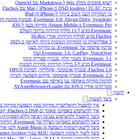
ייצוא פוסטים מבלוג Wix ל-Markdown עם OpenAI
נגינת FLAC ו-DSD lossless ב-iPhone ו-Mac עם Flacbox
נגן המוזיקה הענן הטוב ביותר ל-iPhone וה-iPad
Evermusic 6.8: Aliyun Drive, Synology, סגנונות ממשק חדשים
Evermusic Pro ב-Setapp Mobile: מוזיקה בענן ל-iOS
Evermusic מגיע ל-11 מיליון הורדות ברחבי העולם
Flacbox מגיע למיליון הורדות: אודיו Hi-Res
5 אפליקציות נגן המוזיקה הטובות ביותר לאייפון ב-2025
סרטון פרסומי של Evermusic: נגן מוזיקה בענן
Evermusic 3.6: CarPlay, VoiceOver ועוד
Evermusic 3.1: מעבר חלק, סנכרון ספרייה וגיבוי
Evermusic מגיע ל-3 מיליון הורדות: סקירת תכונות
Flacbox 1.6: סנכרון אוטומטי, אקולייזר, תמיכת OPUS
Evermusic 2.3: סנכרון אוטומטי, מיקום השמעה ותגיות
הזרמת מוזיקה מאחסון ענן באייפון עם Evermusic
סטרימינג אודיו ב-iOS עם AVAssetResourceLoader
תיעוד
כיצד לעשות
איך להפעיל ויזואליזציית מוזיקה בזמן השמעת מוזיקה בא
איך להשתמש באפקטי סאונד וב-DSP ב-Flacbox: קומפרסור, Freeverb, Crossfeed, אקו, נרמול עוצמת קול ועוד
כיצד להפעיל ולהשתמש בנגינה רציפה (ללא הפסקות) ב-vermusic
כיצד להשתמש באפקטי הצליל של Evermusic: הדהוד, השהיה, עיוות, מדחס, Crossfeed ונרמול עוצמה
כיצד לייצא רשימות השמעה מ-Apple Music ולנגן אותן ב-Evermusic ב-Mac
כיצד ליצור רשימת השמעה M3U עבור Internet Archive או Live Music Archive
כיצד להשמיע מוזיקה מ-Mac / PC / Linux / NAS באייפון באמצעות שרת Kodi DLNA