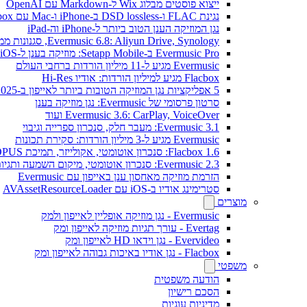
ייצוא פוסטים מבלוג Wix ל-Markdown עם OpenAI
נגינת FLAC ו-DSD lossless ב-iPhone ו-Mac עם Flacbox
נגן המוזיקה הענן הטוב ביותר ל-iPhone וה-iPad
Evermusic 6.8: Aliyun Drive, Synology, סגנונות ממשק חדשים
Evermusic Pro ב-Setapp Mobile: מוזיקה בענן ל-iOS
Evermusic מגיע ל-11 מיליון הורדות ברחבי העולם
Flacbox מגיע למיליון הורדות: אודיו Hi-Res
5 אפליקציות נגן המוזיקה הטובות ביותר לאייפון ב-2025
סרטון פרסומי של Evermusic: נגן מוזיקה בענן
Evermusic 3.6: CarPlay, VoiceOver ועוד
Evermusic 3.1: מעבר חלק, סנכרון ספרייה וגיבוי
Evermusic מגיע ל-3 מיליון הורדות: סקירת תכונות
Flacbox 1.6: סנכרון אוטומטי, אקולייזר, תמיכת OPUS
Evermusic 2.3: סנכרון אוטומטי, מיקום השמעה ותגיות
הזרמת מוזיקה מאחסון ענן באייפון עם Evermusic
סטרימינג אודיו ב-iOS עם AVAssetResourceLoader
מוצרים
Evermusic - נגן מוזיקה אופליין לאייפון ולמק
Evertag - עורך תגיות מוזיקה לאייפון ומק
Evervideo - נגן וידאו HD לאייפון ומק
Flacbox - נגן אודיו באיכות גבוהה לאייפון ומק
משפטי
הודעה משפטית
הסכם רישיון
מדיניות עוגיות