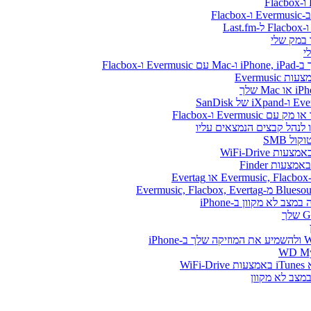
Flacbo
Evermus
Ever ו-Flacbox
ל SMB
WiFi-Drive
E
Wi