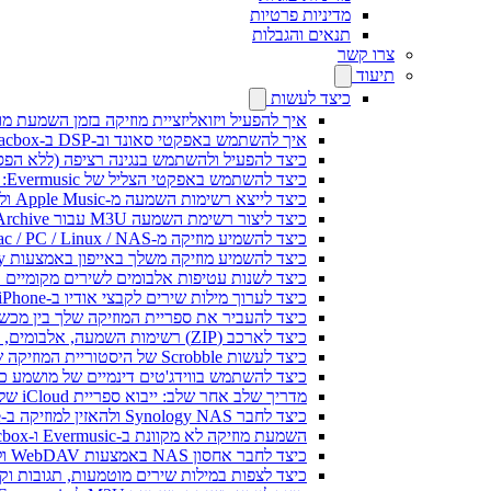
מדיניות פרטיות
תנאים והגבלות
צרו קשר
תיעוד
כיצד לעשות
איך להפעיל ויזואליזציית מוזיקה בזמן השמעת מוז
איך להשתמש באפקטי סאונד וב-DSP ב-Flacbox: קומפרסור, Freeverb, Crossfeed, אקו, נרמול עוצמת קול ועוד
כיצד להפעיל ולהשתמש בנגינה רציפה (ללא הפסקות) ב-c
כיצד להשתמש באפקטי הצליל של Evermusic: הדהוד, השהיה, עיוות, מדחס, Crossfeed ונרמול עוצמה
כיצד לייצא רשימות השמעה מ-Apple Music ולנגן אותן ב-Evermusic ב-Mac
כיצד ליצור רשימת השמעה M3U עבור Internet Archive או Live Music Archive
כיצד להשמיע מוזיקה מ-Mac / PC / Linux / NAS באייפון באמצעות שרת Kodi DLNA
כיצד להשמיע מוזיקה משלך באייפון באמצעות CarPlay
כיצד לשנות עטיפות אלבומים לשירים מקומיים ב-Spotify: מדריך שלב אחר שלב (נייד ומח
כיצד לערוך מילות שירים לקבצי אודיו ב-iPhone או MAC
כיצד להעביר את ספריית המוזיקה שלך בין מכשירים ב-Evermusic: מדריך ש
כיצד לארכב (ZIP) רשימות השמעה, אלבומים, אמנים וז'אנרים ב-Evermusic ו-Flacbox ולהעביר למכשיר אחר
כיצד לעשות Scrobble של היסטוריית המוזיקה שלך מ-Evermusic או Flacbox ל-Last.fm
כיצד להשתמש בווידג'טים דינמיים של מושמע כעת ב-Evermusic ו-Flacbox באייפון 
מדריך שלב אחר שלב: ייבוא ספריית iCloud שלך ל-Evermusic ו-Flacbox
כיצד לחבר Synology NAS ולהאזין למוזיקה ב-iPhone או Mac
השמעת מוזיקה לא מקוונת ב-Evermusic ו-Flacbox: הורדה וסנכרון מהענן לקבצים מקומיים
כיצד לחבר אחסון NAS באמצעות WebDAV ולהאזין למוזיקה ב-iPhone או Mac
כיצד לצפות במילות שירים מוטמעות, תגובות וקבצי LRC למוזיקה באייפון 