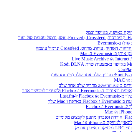
יקה באייפון, באייפד ובמק
Evermusi
שב)
לב אחר שלב
ו-Mac שלך
או מק