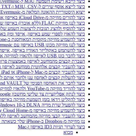
כיצד לייבא רשימת השמעה M3U ל-Evermusic ו-Flacbox
כיצד לייצא אוסף שירים ל-M3U, CSV ו-TXT ב-Evermusic ו-Flacbox
ייצוא היסטוריית ההאזנה המלאה מ-Evermusic ו-Flacbox ל-Last.fm
כיצד להזרים מוזיקה מ-iCloud Drive באייפון או במק שלי
כיצד לנגן מוזיקת FLAC (ללא אובדן) באייפון שלי
כיצד להוסיף ולהציג תגובות לרצועות השמע שלך ב-iPhone, iPad ו-Mac עם Evermusic ו-x
כיצד להאזין לספרי שמע באייפון, אייפד ומק באמצעות ic
כיצד להשמיע מוזיקה מקומית המאוחסנת ב-iPhone או Mac שלך
כיצד לנגן מוזיקה מכונן USB באייפון עם Evermusic ו-iXpand של SanDisk
כיצד להשתמש באקולייזר האודיו באייפון, אייפד או מק עם music
כיצד לחבר כונן USB לאייפון ולהאזין למוזיקה או לנהל קבצים הנמצאים עליו
העברת קבצים מהמחשב לאייפון באמצעות פרוטוקו
כיצד להעביר קבצים אלחוטית ממחשב לאייפון באמצעות 
כיצד להעביר קבצים מ-Mac ל-iPhone או iPad באמצעות Finder
כיצד להעלות קבצים לאחסון ענן ולחבר אותם ל-Evermusic, Flacbox או vertag
כיצד לחבר את האחסון הפנימי של Bluesound VAULT מ-Evermusic, Flacbox, Evertag
כיצד להוריד מוזיקה מ-YouTube ולהאזין למוזיקה במצב לא מקוון ב-iPhone
כיצד לנתק אפליקציית צד שלישי מחשבון Google שלך
כיצד להקליט וידאו בזמן השמעת מוזיקה באייפון
כיצד להפעיל שרת מדיה DLNA ב-Windows 10 ולהשמיע את המוזיקה שלך ב-iPhone
כיצד להשמיע מוזיקה באייפון מ-WD My Cloud Home
כיצד להעביר קבצי מוזיקה מהמחשב לאייפון ללא iTunes באמצעות Fi-Drive
נגן מוזיקה מ-Dropbox ב-iPhone שלך כשאתה במצב לא מקוון
כיצד לערוך תגיות ID3 באייפון ו-Mac
מבוא