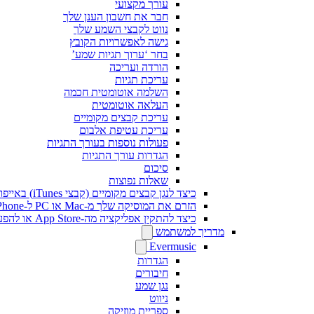
עורך מקצועי
חבר את חשבון הענן שלך
נווט לקבצי השמע שלך
גישה לאפשרויות הקובץ
בחר ‘ערוך תגיות שמע’
הורדה ועריכה
עריכת תגיות
השלמה אוטומטית חכמה
העלאה אוטומטית
עריכת קבצים מקומיים
עריכת עטיפת אלבום
פעולות נוספות בעורך התגיות
הגדרות עורך התגיות
סיכום
שאלות נפוצות
כיצד לנגן קבצים מקומיים (קבצי iTunes) באייפון שלי
הזרם את המוסיקה שלך מ-Mac או PC ל-iPhone באמצעות SMB
כיצד להתקין אפליקציה מה-App Store או להפעיל רכישה בתוך האפליקציה באמצעות קוד פרומו
מדריך למשתמש
Evermusic
הגדרות
חיבורים
נגן שמע
ניווט
ספריית מוזיקה