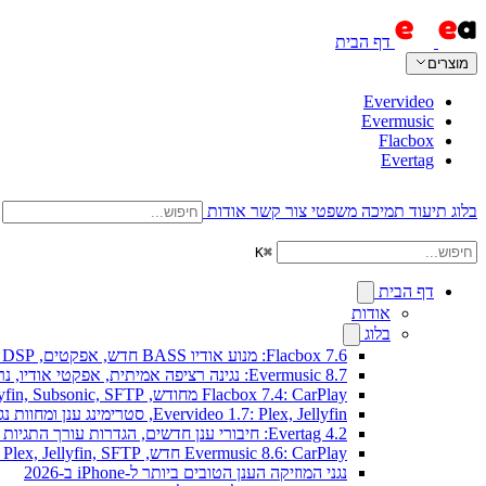
דף הבית
מוצרים
Evervideo
Evermusic
Flacbox
Evertag
בלוג
תיעוד
תמיכה
משפטי
צור קשר
אודות
K
⌘
דף הבית
אודות
בלוג
Flacbox 7.6: מנוע אודיו BASS חדש, אפקטים, DSP וויזואלייזר מוזיקה חי
Evermusic 8.7: נגינה רציפה אמיתית, אפקטי אודיו, נרמול עוצמה, אקולייזר בעיצוב מחודש
Flacbox 7.4: CarPlay מחודש, Plex, Jellyfin, Subsonic, SFTP לאודיו Hi-Res
Evervideo 1.7: Plex, Jellyfin, סטרימינג ענן ומחוות נגינה חדשים
Evertag 4.2: חיבורי ענן חדשים, הגדרות עורך התגיות מוסברות
Evermusic 8.6: CarPlay חדש, Plex, Jellyfin, SFTP וווידג'ט מילים
נגני המוזיקה הענן הטובים ביותר ל-iPhone ב-2026