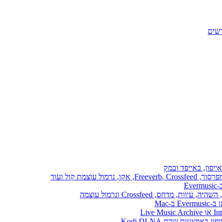
ייפון, באייפד ובמק
E