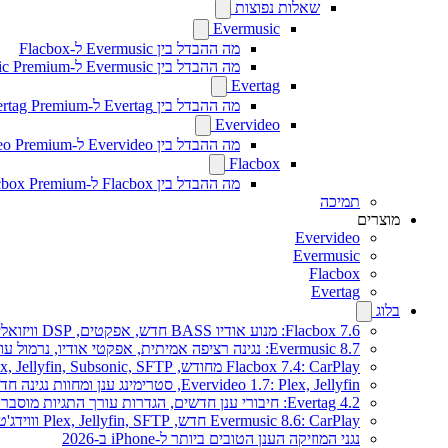
שאלות נפוצות
Evermusic
מה ההבדל בין Evermusic ל-Flacbox
מה ההבדל בין Evermusic ל-Evermusic Premium
Evertag
מה ההבדל בין Evertag ל-Evertag Premium
Evervideo
מה ההבדל בין Evervideo ל-Evervideo Premium?
Flacbox
מה ההבדל בין Flacbox ל-Flacbox Premium?
תמיכה
מוצרים
Evervideo
Evermusic
Flacbox
Evertag
בלוג
Flacbox 7.6: מנוע אודיו BASS חדש, אפקטים, DSP וויזואלייזר מוזיקה חי
Evermusic 8.7: נגינה רציפה אמיתית, אפקטי אודיו, נרמול עוצמה, אקולייזר בעיצוב מחודש
Flacbox 7.4: CarPlay מחודש, Plex, Jellyfin, Subsonic, SFTP לאודיו Hi-Res
Evervideo 1.7: Plex, Jellyfin, סטרימינג ענן ומחוות נגינה חדשים
Evertag 4.2: חיבורי ענן חדשים, הגדרות עורך התגיות מוסברות
Evermusic 8.6: CarPlay חדש, Plex, Jellyfin, SFTP וווידג'ט מילים
נגני המוזיקה הענן הטובים ביותר ל-iPhone ב-2026