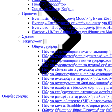
Πολιτική Απορρήτου
Συμφωνία Άδειας Χρήσης
Προϊόντα
Evermusic - Αναπαραγωγή Μουσικής Εκτός Σύνδε
Evertag - Επεξεργαστής ετικετών μουσικής για i
Evervideo - Πρόγραμμα αναπαραγωγής βίντεο HD
Flacbox - Hi-Res Audio Player για iPhone και Ma
Σχετικά
Τεκμηρίωση
Οδηγίες χρήσης
Πώς να ενεργοποιήσετε έναν οπτικοποιητή 
Πώς να χρησιμοποιήσετε ηχητικά εφέ και D
Πώς να ενεργοποιήσετε και να χρησιμοποι
Πώς να χρησιμοποιήσετε τα ηχητικά εφέ στο
Πώς να εξάγετε λίστες αναπαραγωγής Apple
Πώς να δημιουργήσετε μια λίστα αναπαραγω
Πώς να αναπαράγετε τη μουσική σας από M
Πώς να αναπαράγετε τη δική σας μουσική σ
Πώς να αλλάξετε εξώφυλλα άλμπουμ για το
Πώς να επεξεργαστείτε στίχους για αρχεία
Οδηγίες χρήσης
Πώς να μεταφέρετε τη μουσική βιβλιοθήκη
Πώς να αρχειοθετήσετε (ZIP) λίστες αναπα
Πώς να κάνετε Scrobble το ιστορικό μουσικ
Οδηγός βήμα προς βήμα: Εισαγωγή της βιβλ