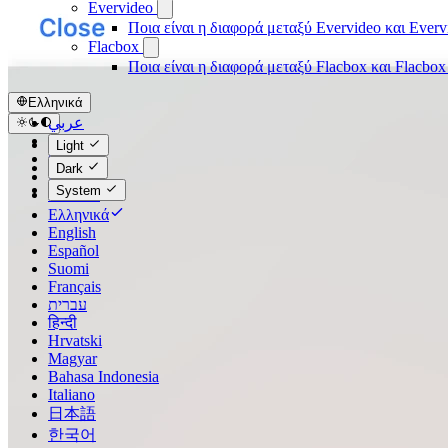
Evervideo
Ποια είναι η διαφορά μεταξύ Evervideo και Ever
Flacbox
Ποια είναι η διαφορά μεταξύ Flacbox και Flacbo
Ελληνικά
عربي
Català
Light
Čeština
Dark
Dansk
System
Deutsch
Ελληνικά
English
Español
Suomi
Français
עברית
हिन्दी
Hrvatski
Magyar
Bahasa Indonesia
Italiano
日本語
한국어