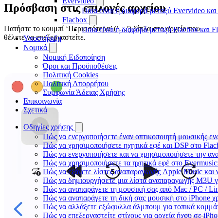
Evervideo
Πρόσβαση στις επιλογές αρχείου
Ποια είναι η διαφορά μεταξύ Evervideo κα
Flacbox
Πατήστε το κουμπί ‘Περισσότερα’ (’…’) δίπλα στο αρχείο που
Ποια είναι η διαφορά μεταξύ Flacbox και 
θέλετε να επεξεργαστείτε.
Υποστήριξη
Νομικά
Νομική Ειδοποίηση
Όροι και Προϋποθέσεις
Πολιτική Cookies
Πολιτική Απορρήτου
Συμφωνία Άδειας Χρήσης
Επικοινωνία
Σχετικά
Οδηγίες χρήσης
Πώς να ενεργοποιήσετε έναν οπτικοποιητή μουσικής ενώ
Πώς να χρησιμοποιήσετε ηχητικά εφέ και DSP στο Flac
Πώς να ενεργοποιήσετε και να χρησιμοποιήσετε την αν
Πώς να χρησιμοποιήσετε τα ηχητικά εφέ στο Evermusic:
Πώς να εξάγετε λίστες αναπαραγωγής Apple Music και 
Πώς να δημιουργήσετε μια λίστα αναπαραγωγής M3U για 
Πώς να αναπαράγετε τη μουσική σας από Mac / PC / L
Πώς να αναπαράγετε τη δική σας μουσική στο iPhone χ
Πώς να αλλάξετε εξώφυλλα άλμπουμ για τοπικά κομμάτι
Πώς να επεξεργαστείτε στίχους για αρχεία ήχου σε iP