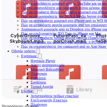
Πώς να κατεβάσετε μουσική από το YouTube και να ακ
Πώς να αποσυνδέσετε μια εφαρμογή τρίτου μέρους από
Πώς να εγγράψετε βίντεο ενώ παίζει μουσική στο iPho
Πώς να ενεργοποιήσετε τον DLNA Media Server στα Wi
Πώς να αναπαράγετε μουσική στο iPhone από το WD 
Πώς να μεταφέρετε αρχεία μουσικής από τον υπολογιστ
Αναπαραγωγή μουσικής από το Dropbox στο iPhone σας
Πώς να επεξεργαστείτε ID3 Tags σε iPhone και Mac
Πώς να αναπαράγετε τοπικά αρχεία (αρχεία iTunes) στο
Κάντε streaming της μουσικής σας από Mac ή PC στο 
Πώς να εγκαταστήσετε την εφαρμογή από το App Store
Οδηγός χρήστη
Evermusic
Ηχητικός Player
Λίστες αναπαραγωγής
Μουσική Βιβλιοθήκη
Πλοήγηση
Ρυθμίσεις
Συνδέσεις
Τοπικά Αρχεία
Evertag
Αντιστοιχίσεις πεδίων ετικετών
Επεξεργαστής Ετικετών
Πλοήγηση
Περισσότερες ενέργειες