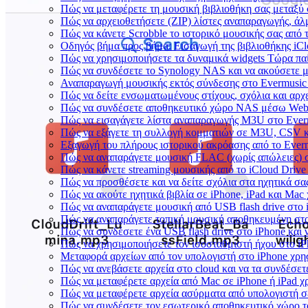
Πώς να μεταφέρετε τη μουσική βιβλιοθήκη σας μεταξύ
Πώς να αρχειοθετήσετε (ZIP) λίστες αναπαραγωγής, άλμ
Πώς να κάνετε Scrobble το ιστορικό μουσικής σας από τ
Οδηγός βήμα προς βήμα: Εισαγωγή της βιβλιοθήκης iCl
Πώς να χρησιμοποιήσετε τα δυναμικά widgets Τώρα παί
Πώς να συνδέσετε το Synology NAS και να ακούσετε μ
Αναπαραγωγή μουσικής εκτός σύνδεσης στο Evermusic &
Πώς να δείτε ενσωματωμένους στίχους, σχόλια και αρχ
Πώς να συνδέσετε αποθηκευτικό χώρο NAS μέσω WebD
Πώς να εισαγάγετε λίστα αναπαραγωγής M3U στο Everm
Πώς να εξάγετε τη συλλογή κομματιών σε M3U, CSV κ
Εξαγωγή του πλήρους ιστορικού ακρόασης από το Everm
Πώς να αναπαράγετε μουσική FLAC (χωρίς απώλειες) 
Πώς να κάνετε streaming μουσικής από το iCloud Drive
Πώς να προσθέσετε και να δείτε σχόλια στα ηχητικά σα
Πώς να ακούτε ηχητικά βιβλία σε iPhone, iPad και Mac
Πώς να αναπαράγετε μουσική από USB flash drive στο i
Πώς να αναπαράγετε τοπική μουσική αποθηκευμένη στο
Πώς να συνδέσετε ένα USB flash drive στο iPhone και ν
Πώς να χρησιμοποιήσετε τον ισοσταθμιστή ήχου στο iPh
Μεταφορά αρχείων από τον υπολογιστή στο iPhone χρ
Πώς να ανεβάσετε αρχεία στο cloud και να τα συνδέσετε
Πώς να μεταφέρετε αρχεία από Mac σε iPhone ή iPad χ
Πώς να μεταφέρετε αρχεία ασύρματα από υπολογιστή σ
Πώς να συνδέσετε τον εσωτερικό αποθηκευτικό χώρο τ