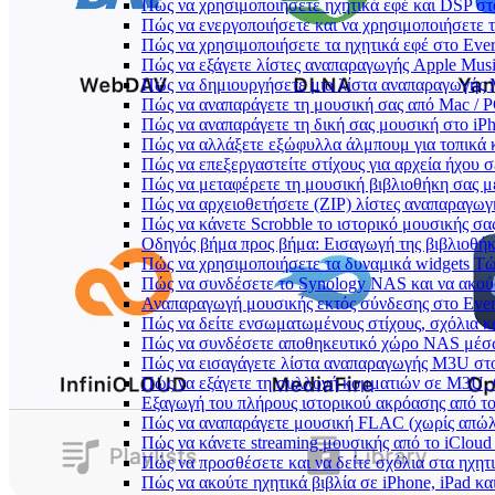
Πώς να χρησιμοποιήσετε ηχητικά εφέ και DSP στο
Πώς να ενεργοποιήσετε και να χρησιμοποιήσετε 
Πώς να χρησιμοποιήσετε τα ηχητικά εφέ στο Everm
Πώς να εξάγετε λίστες αναπαραγωγής Apple Musi
Πώς να δημιουργήσετε μια λίστα αναπαραγωγής M3
Πώς να αναπαράγετε τη μουσική σας από Mac / 
Πώς να αναπαράγετε τη δική σας μουσική στο iP
Πώς να αλλάξετε εξώφυλλα άλμπουμ για τοπικά κ
Πώς να επεξεργαστείτε στίχους για αρχεία ήχου
Πώς να μεταφέρετε τη μουσική βιβλιοθήκη σας 
Πώς να αρχειοθετήσετε (ZIP) λίστες αναπαραγωγή
Πώς να κάνετε Scrobble το ιστορικό μουσικής σας
Οδηγός βήμα προς βήμα: Εισαγωγή της βιβλιοθήκη
Πώς να χρησιμοποιήσετε τα δυναμικά widgets Τώρ
Πώς να συνδέσετε το Synology NAS και να ακού
Αναπαραγωγή μουσικής εκτός σύνδεσης στο Everm
Πώς να δείτε ενσωματωμένους στίχους, σχόλια κ
Πώς να συνδέσετε αποθηκευτικό χώρο NAS μέσω
Πώς να εισαγάγετε λίστα αναπαραγωγής M3U στο
Πώς να εξάγετε τη συλλογή κομματιών σε M3U,
Εξαγωγή του πλήρους ιστορικού ακρόασης από το 
Πώς να αναπαράγετε μουσική FLAC (χωρίς απώλε
Πώς να κάνετε streaming μουσικής από το iCloud
Πώς να προσθέσετε και να δείτε σχόλια στα ηχητ
Πώς να ακούτε ηχητικά βιβλία σε iPhone, iPad κ