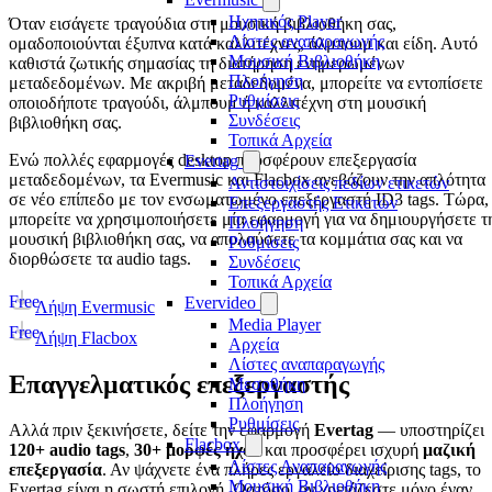
Ηχητικός Player
Όταν εισάγετε τραγούδια στη μουσική βιβλιοθήκη σας,
Λίστες αναπαραγωγής
ομαδοποιούνται έξυπνα κατά καλλιτέχνες, άλμπουμ και είδη. Αυτό
Μουσική Βιβλιοθήκη
καθιστά ζωτικής σημασίας τη διατήρηση ενημερωμένων
Πλοήγηση
μεταδεδομένων. Με ακριβή μεταδεδομένα, μπορείτε να εντοπίσετε
Ρυθμίσεις
οποιοδήποτε τραγούδι, άλμπουμ ή καλλιτέχνη στη μουσική
Συνδέσεις
βιβλιοθήκη σας.
Τοπικά Αρχεία
Ενώ πολλές εφαρμογές desktop προσφέρουν επεξεργασία
Evertag
μεταδεδομένων, τα Evermusic και Flacbox ανεβάζουν την απλότητα
Αντιστοιχίσεις πεδίων ετικετών
σε νέο επίπεδο με τον ενσωματωμένο επεξεργαστή ID3 tags. Τώρα,
Επεξεργαστής Ετικετών
μπορείτε να χρησιμοποιήσετε μία εφαρμογή για να δημιουργήσετε τ
Πλοήγηση
μουσική βιβλιοθήκη σας, να απολαύσετε τα κομμάτια σας και να
Ρυθμίσεις
διορθώσετε τα audio tags.
Συνδέσεις
Τοπικά Αρχεία
Free
Evervideo
Λήψη Evermusic
Media Player
Free
Λήψη Flacbox
Αρχεία
Λίστες αναπαραγωγής
Επαγγελματικός επεξεργαστής
Μεσοθήκη
Πλοήγηση
Ρυθμίσεις
Αλλά πριν ξεκινήσετε, δείτε την εφαρμογή
Evertag
— υποστηρίζει
Flacbox
120+ audio tags
,
30+ μορφές ήχου
και προσφέρει ισχυρή
μαζική
Λίστες Αναπαραγωγής
επεξεργασία
. Αν ψάχνετε ένα πλήρες εργαλείο διαχείρισης tags, το
Μουσική Βιβλιοθήκη
Evertag είναι η σωστή επιλογή. Ωστόσο, αν χρειάζεστε μόνο έναν