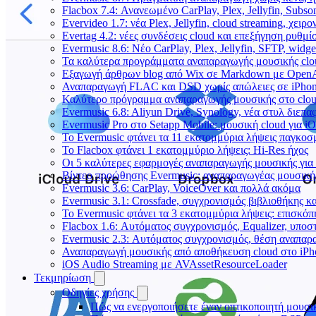
Flacbox 7.4: Ανανεωμένο CarPlay, Plex, Jellyfin, Subso
Evervideo 1.7: νέα Plex, Jellyfin, cloud streaming, χει
Evertag 4.2: νέες συνδέσεις cloud και επεξήγηση ρυθμ
Evermusic 8.6: Νέο CarPlay, Plex, Jellyfin, SFTP, widge
Τα καλύτερα προγράμματα αναπαραγωγής μουσικής clou
Εξαγωγή άρθρων blog από Wix σε Markdown με Open
Αναπαραγωγή FLAC και DSD χωρίς απώλειες σε iPhon
Καλύτερο πρόγραμμα αναπαραγωγής μουσικής στο cloud
Evermusic 6.8: Aliyun Drive, Synology, νέα στυλ διεπα
Evermusic Pro στο Setapp Mobile: μουσική cloud για i
Το Evermusic φτάνει τα 11 εκατομμύρια λήψεις παγκοσ
Το Flacbox φτάνει 1 εκατομμύριο λήψεις: Hi-Res ήχος
Οι 5 καλύτερες εφαρμογές αναπαραγωγής μουσικής για 
Βίντεο προώθησης Evermusic: αναπαραγωγέας μουσική
Evermusic 3.6: CarPlay, VoiceOver και πολλά ακόμα
Evermusic 3.1: Crossfade, συγχρονισμός βιβλιοθήκης κ
Το Evermusic φτάνει τα 3 εκατομμύρια λήψεις: επισκό
Flacbox 1.6: Αυτόματος συγχρονισμός, Equalizer, υπο
Evermusic 2.3: Αυτόματος συγχρονισμός, θέση αναπαρα
Αναπαραγωγή μουσικής από αποθήκευση cloud στο iPh
iOS Audio Streaming με AVAssetResourceLoader
Τεκμηρίωση
Οδηγίες χρήσης
Πώς να ενεργοποιήσετε έναν οπτικοποιητή μουσικ