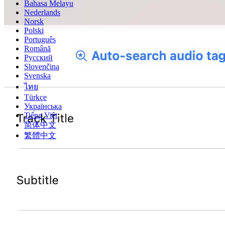
Bahasa Melayu
Nederlands
Norsk
Polski
Português
Română
Русский
Slovenčina
Svenska
ไทย
Türkçe
Українська
Tiếng Việt
简体中文
繁體中文