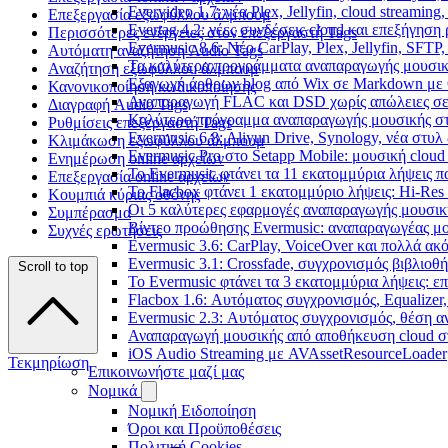
Evervideo 1.7: νέα Plex, Jellyfin, cloud streamin
Επεξεργασία εξωφύλλου άλμπουμ
Evertag 4.2: νέες συνδέσεις cloud και επεξήγησ
Περισσότερες ενέργειες στον επεξεργαστή Tags
Evermusic 8.6: Νέο CarPlay, Plex, Jellyfin, SFTP
Αυτόματη αναζήτηση Audio Tags
Τα καλύτερα προγράμματα αναπαραγωγής μουσική
Αναζήτηση εξωφύλλου άλμπουμ
Εξαγωγή άρθρων blog από Wix σε Markdown με
Κανονικοποίηση κωδικοποίησης
Αναπαραγωγή FLAC και DSD χωρίς απώλειες σε 
Διαγραφή Audio Tags
Καλύτερο πρόγραμμα αναπαραγωγής μουσικής στο 
Ρυθμίσεις επεξεργαστή Tags
Evermusic 6.8: Aliyun Drive, Synology, νέα στυλ
Κλιμάκωση εξωφύλλου άλμπουμ
Evermusic Pro στο Setapp Mobile: μουσική cloud
Ενημέρωση online αρχείων
Το Evermusic φτάνει τα 11 εκατομμύρια λήψεις 
Επεξεργασία online αρχείων
Το Flacbox φτάνει 1 εκατομμύριο λήψεις: Hi-Res
Κουμπιά κύριας οθόνης
Οι 5 καλύτερες εφαρμογές αναπαραγωγής μουσική
Συμπέρασμα
Βίντεο προώθησης Evermusic: αναπαραγωγέας μο
Συχνές ερωτήσεις
Evermusic 3.6: CarPlay, VoiceOver και πολλά ακ
Evermusic 3.1: Crossfade, συγχρονισμός βιβλιοθ
Scroll to top
Το Evermusic φτάνει τα 3 εκατομμύρια λήψεις: 
Flacbox 1.6: Αυτόματος συγχρονισμός, Equalize
Evermusic 2.3: Αυτόματος συγχρονισμός, θέση α
Αναπαραγωγή μουσικής από αποθήκευση cloud στ
iOS Audio Streaming με AVAssetResourceLoader
Τεκμηρίωση
Επικοινωνήστε μαζί μας
Νομικά
Νομική Ειδοποίηση
Όροι και Προϋποθέσεις
Πολιτική Cookies