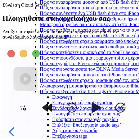
Πώς να αναπαράγετε μουσική από USB flash drive
Σύνδεση Cloud Server
Πώς να αναπαράγετε τοπική μουσική αποθηκευμέ
Πώς να συνδέσετε ένα USB flash drive στο iPhone
Πλοηγηθείτε στα αρχεία ήχου σας
Πώς να χρησιμοποιήσετε τον ισοσταθμιστή ήχου σ
Μεταφορά αρχείων από τον υπολογιστή στο iPh
Πώς να ανεβάσετε αρχεία στο cloud και να τα συν
Ανοίξτε τον φάκελο που περιέχει τα αρχεία ήχου σας στον
Πώς να μεταφέρετε αρχεία από Mac σε iPhone ή 
συνδεδεμένο λογαριασμό cloud.
Πώς να μεταφέρετε αρχεία ασύρματα από υπολογ
Πώς να συνδέσετε τον εσωτερικό αποθηκευτικό 
Πώς να κατεβάσετε μουσική από το YouTube και 
Πώς να αποσυνδέσετε μια εφαρμογή τρίτου μέρο
Πώς να εγγράψετε βίντεο ενώ παίζει μουσική στο
Πώς να ενεργοποιήσετε τον DLNA Media Server 
Πώς να αναπαράγετε μουσική στο iPhone από 
Πώς να μεταφέρετε αρχεία μουσικής από τον υπο
Αναπαραγωγή μουσικής από το Dropbox στο iPhon
Πώς να επεξεργαστείτε ID3 Tags σε iPhone και 
Εισαγωγή
Επαγγελματικός επεξεργαστής
Συνδέστε τον λογαριασμό cloud σας
Πλοηγηθείτε στα αρχεία ήχου σας
Πρόσβαση στις επιλογές αρχείου
Επιλέξτε ‘Επεξεργασία audio tags’
Λήψη και επεξεργασία
Επεξεργασία tags