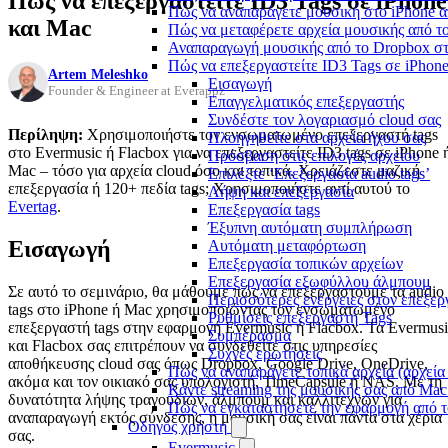
Πώς να επεξεργαστείτε ID3 Tags σε iPhone
Πώς να αναπαράγετε μουσική στο iPhone
και Mac
Πώς να μεταφέρετε αρχεία μουσικής από το
Αναπαραγωγή μουσικής από το Dropbox στο
Πώς να επεξεργαστείτε ID3 Tags σε iPhon
Artem Meleshko
Εισαγωγή
Founder & Engineer at Everappz
Επαγγελματικός επεξεργαστής
Συνδέστε τον λογαριασμό cloud σας
Περίληψη:
Χρησιμοποιήστε τον ενσωματωμένο επεξεργαστή tags
Πλοηγηθείτε στα αρχεία ήχου σας
στο Evermusic ή Flacbox για να επεξεργαστείτε ID3 tags σε iPhone 
Πρόσβαση στις επιλογές αρχείου
Mac – τόσο για αρχεία cloud όσο και τοπικά. Χρειάζεστε μαζική
Επιλέξτε ‘Επεξεργασία audio tags’
επεξεργασία ή 120+ πεδία tags; Χρησιμοποιήστε αντί αυτού το
Λήψη και επεξεργασία
Evertag
.
Επεξεργασία tags
Έξυπνη αυτόματη συμπλήρωση
Εισαγωγή
Αυτόματη μεταφόρτωση
Επεξεργασία τοπικών αρχείων
Επεξεργασία εξωφύλλου άλμπουμ
Σε αυτό το σεμινάριο, θα μάθουμε πώς να επεξεργαστούμε τα audio
Περισσότερες ενέργειες στον επεξερ
tags στο iPhone ή Mac χρησιμοποιώντας τον ενσωματωμένο
Ρυθμίσεις επεξεργαστή Tags
επεξεργαστή tags στην εφαρμογή Evermusic ή Flacbox. Τα Evermus
Συμπέρασμα
και Flacbox σας επιτρέπουν να συνδεθείτε στις υπηρεσίες
Συχνές ερωτήσεις
αποθήκευσης cloud σας όπως Dropbox, Google Drive, OneDrive,
Πώς να αναπαράγετε τοπικά αρχεία (αρχεία
ακόμα και τον οικιακό σας υπολογιστή, TimeCapsule ή NAS. Με τη
Κάντε streaming της μουσικής σας από Ma
δυνατότητα λήψης τραγουδιών, άλμπουμ και καλλιτεχνών για
Πώς να εγκαταστήσετε την εφαρμογή από τ
αναπαραγωγή εκτός σύνδεσης, η μουσική σας είναι πάντα στα χέρια
Οδηγός χρήστη
σας.
Evermusic