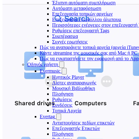
Έξυπνη αυτόματη συμπλήρωση
Αυτόματη μεταφόρτωση
Επεξεργασία τοπικών αρχείων
Επεξεργασία εξωφύλλου άλμπουμ
Περισσότερες ενέργειες στον επεξεργαστή
Ρυθμίσεις επεξεργαστή Tags
Συμπέρασμα
Συχνές ερωτήσεις
Πώς να αναπαράγετε τοπικά αρχεία (αρχεία iTune
Κάντε streaming της μουσικής σας από Mac ή P
Πώς να εγκαταστήσετε την εφαρμογή από το App 
Οδηγός χρήστη
Evermusic
Ηχητικός Player
Λίστες αναπαραγωγής
Μουσική Βιβλιοθήκη
Πλοήγηση
Ρυθμίσεις
Συνδέσεις
Τοπικά Αρχεία
Evertag
Αντιστοιχίσεις πεδίων ετικετών
Επεξεργαστής Ετικετών
Πλοήγηση