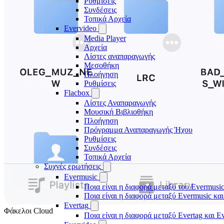
Ρυθμίσεις
Συνδέσεις
Τοπικά Αρχεία
Evervideo
Media Player
Αρχεία
Λίστες αναπαραγωγής
Μεσοθήκη
Πλοήγηση
Ρυθμίσεις
Flacbox
Λίστες Αναπαραγωγής
Μουσική Βιβλιοθήκη
Πλοήγηση
Πρόγραμμα Αναπαραγωγής Ήχου
Ρυθμίσεις
Συνδέσεις
Τοπικά Αρχεία
Συχνές ερωτήσεις
Evermusic
Ποια είναι η διαφορά μεταξύ του Evermusic
Ποια είναι η διαφορά μεταξύ Evermusic κα
Evertag
Φάκελοι Cloud
Ποια είναι η διαφορά μεταξύ Evertag και E