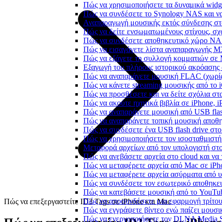
Πώς να χρησιμοποιήσετε τα δυναμικά widge
Πώς να συνδέσετε το Synology NAS και να
Αναπαραγωγή μουσικής εκτός σύνδεσης στο
Πώς να δείτε ενσωματωμένους στίχους, σχ
Πώς να συνδέσετε αποθηκευτικό χώρο NA
Πώς να εισαγάγετε λίστα αναπαραγωγής M3
Πώς να εξάγετε τη συλλογή κομματιών σε
Εξαγωγή του πλήρους ιστορικού ακρόασης α
Πώς να αναπαράγετε μουσική FLAC (χωρίς
Πώς να κάνετε streaming μουσικής από το 
Πώς να προσθέσετε και να δείτε σχόλια στα
Πώς να ακούτε ηχητικά βιβλία σε iPhone, 
Πώς να αναπαράγετε μουσική από USB flash
Πώς να αναπαράγετε τοπική μουσική αποθ
Πώς να συνδέσετε ένα USB flash drive στο 
Πώς να χρησιμοποιήσετε τον ισοσταθμιστή 
Μεταφορά αρχείων από τον υπολογιστή στ
Πώς να ανεβάσετε αρχεία στο cloud και να 
Πώς να μεταφέρετε αρχεία από Mac σε iPho
Πώς να μεταφέρετε αρχεία ασύρματα από υ
Πώς να συνδέσετε τον εσωτερικό αποθηκευ
Πώς να κατεβάσετε μουσική από το YouTub
Πώς να αποσυνδέσετε μια εφαρμογή τρίτου
Πώς να επεξεργαστείτε ID3 Tags σε iPhone και Mac
Πώς να εγγράψετε βίντεο ενώ παίζει μουσι
Πώς να ενεργοποιήσετε τον DLNA Media Se