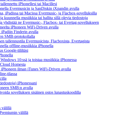
tallennettu iPhonellesi tai Macillesi
onella Evermusicin ja SanDiskin iXpandin avulla
a, iPadissa tai Macissa Evermusic- ja Flacbox-sovelluksilla
kuunnella musiikkia tai hallita sillä olevia tiedostoja
n ja yhdistää ne Evermusic-, Flacbox- tai Evertag-sovellukseen
koneelta iPhoneen WiFi-Driven avulla
 iPadiin Finderin avulla
een SMB-protokollalla
 tallennustila Evermusicista, Flacboxista, Evertagista
ella offline-musiikkia iPhonella
s Google-tililtäsi
Phonella
indows 10:ssä ja toistaa musiikkia iPhonessa
y Cloud Homesta
lta iPhoneen ilman iTunes WiFi-Driven avulla
ine-tilassa
illa
-tiedostoja) iPhonessani
Phoneen SMB:n avulla
ivoida sovelluksen sisäinen ostos lunastuskoodilla
välillä
Premiumin välillä