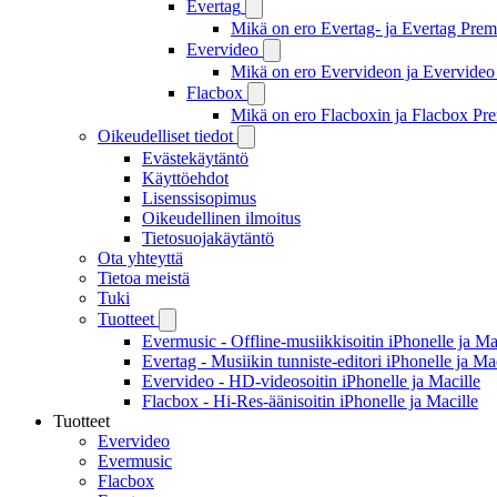
Evertag
Mikä on ero Evertag- ja Evertag Premi
Evervideo
Mikä on ero Evervideon ja Evervideo 
Flacbox
Mikä on ero Flacboxin ja Flacbox Pre
Oikeudelliset tiedot
Evästekäytäntö
Käyttöehdot
Lisenssisopimus
Oikeudellinen ilmoitus
Tietosuojakäytäntö
Ota yhteyttä
Tietoa meistä
Tuki
Tuotteet
Evermusic - Offline-musiikkisoitin iPhonelle ja Ma
Evertag - Musiikin tunniste-editori iPhonelle ja Ma
Evervideo - HD-videosoitin iPhonelle ja Macille
Flacbox - Hi-Res-äänisoitin iPhonelle ja Macille
Tuotteet
Evervideo
Evermusic
Flacbox