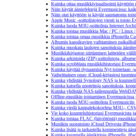
Kuinka ottaa musiikkivisualisointi käyttöön m
Näin käytät ääniefektejä Evermusicissa: kai
Näin otat käyttöön ja käytät saumatonta tois
Apple Music -soittolistojen vienti ja toisto 
Kuinka luoda M3U-soittolista Internet Archi
Kuinka toistaa musiikkia Mac / PC / Linux 
Kuinka toistaa omaa musiikkia iPhonella Ca
Albumin kansikuvien vaihtaminen paikallisille
Kuinka muokata laulujen sanoituksia äänitie
Musiikkikirjaston siirtäminen laitteiden väli
Kuinka arkistoida (ZIP) soittolistoja, albumei
Kuinka scrobblata musiikkihistoriasi Evermus
Kuinka käyttää dynaamisia Nyt toistetaan -w
Vaiheittainen opas: iCloud-kirjastosi tuomi
Kuinka yhdistää Synology NAS ja kuunnella 
Kuinka katsella upotettuja sanoituksia, komm
Kuinka yhdistää NAS-tallennustila WebDAV:n
Offline-musiikin toistaminen Evermusicissa ja
Kuinka tuoda M3U-soittolista Evermusiciin 
Kuinka viedä kappalekokoelma M3U-, CSV-
Vie koko kuunteluhistoriasi Evermusicista ja
Kuinka toistaa FLAC (häviötöntä) musiikkia
Musiikin suoratoisto iCloud Drivesta iPhonel
Kuinka lisätä ja tarkastella kommentteja ään
Kuinka kuunnella äänikirjoja iPhonella, iPad