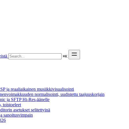
istä
⌘
K
P ja reaaliaikainen musiikkivisualisointi
äänenvoimakkuuden normalisointi, uudistettu taajuuskorjain
onic ja SFTP Hi-Res-äänelle
, toistoeleet
itorin asetukset selitettyinä
ja sanoitusvimpain
2026