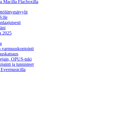
a Macilla Flacboxilla
öliittymätyylit
:lle
nlaajuisesti
äni
na 2025
a
ja varmuuskopiointi
uuskatsaus
orjain, OPUS-tuki
ainti ja tunnisteet
a Evermusicilla