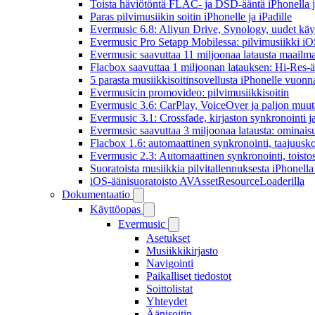
Toista häviötöntä FLAC- ja DSD-ääntä iPhonella j
Paras pilvimusiikin soitin iPhonelle ja iPadille
Evermusic 6.8: Aliyun Drive, Synology, uudet käytt
Evermusic Pro Setapp Mobilessa: pilvimusiikki iOS
Evermusic saavuttaa 11 miljoonaa latausta maailma
Flacbox saavuttaa 1 miljoonan latauksen: Hi-Res-ä
5 parasta musiikkisoitinsovellusta iPhonelle vuon
Evermusicin promovideo: pilvimusiikkisoitin
Evermusic 3.6: CarPlay, VoiceOver ja paljon muut
Evermusic 3.1: Crossfade, kirjaston synkronointi 
Evermusic saavuttaa 3 miljoonaa latausta: ominais
Flacbox 1.6: automaattinen synkronointi, taajuusk
Evermusic 2.3: Automaattinen synkronointi, toistosij
Suoratoista musiikkia pilvitallennuksesta iPhonell
iOS-äänisuoratoisto AVAssetResourceLoaderilla
Dokumentaatio
Käyttöopas
Evermusic
Asetukset
Musiikkikirjasto
Navigointi
Paikalliset tiedostot
Soittolistat
Yhteydet
Äänisoitin