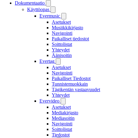
Dokumentaatio
Käyttöopas
Evermusic
Asetukset
Musiikkikirjasto
Navigointi
Paikalliset tiedostot
Soittolistat
Yhteydet
Äänisoitin
Evertag
Asetukset
Navigointi
Paikalliset Tiedostot
Tunnistemuokkain
Tägikentän vastaavuudet
Yhteydet
Evervideo
Asetukset
Mediakirjasto
Mediasoitin
Navigointi
Soittolistat
Tiedostot