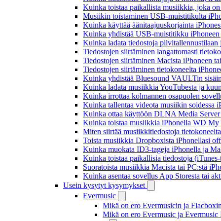
Kuinka toistaa paikallista musiikkia, joka on 
Musiikin toistaminen USB-muistitikulta iPh
Kuinka käyttää äänitaajuuskorjainta iPhoness
Kuinka yhdistää USB-muistitikku iPhoneen ja 
Kuinka ladata tiedostoja pilvitallennustilaa
Tiedostojen siirtäminen langattomasti tieto
Tiedostojen siirtäminen Macista iPhoneen tai
Tiedostojen siirtäminen tietokoneelta iPhon
Kuinka yhdistää Bluesound VAULTin sisäinen
Kuinka ladata musiikkia YouTubesta ja kuunn
Kuinka irrottaa kolmannen osapuolen sovellu
Kuinka tallentaa videota musiikin soidessa i
Kuinka ottaa käyttöön DLNA Media Server W
Kuinka toistaa musiikkia iPhonella WD M
Miten siirtää musiikkitiedostoja tietokonee
Toista musiikkia Dropboxista iPhonellasi offl
Kuinka muokata ID3-tageja iPhonella ja Mac
Kuinka toistaa paikallisia tiedostoja (iTunes
Suoratoista musiikkia Macista tai PC:stä i
Kuinka asentaa sovellus App Storesta tai akt
Usein kysytyt kysymykset
Evermusic
Mikä on ero Evermusicin ja Flacboxin 
Mikä on ero Evermusic ja Evermusic 