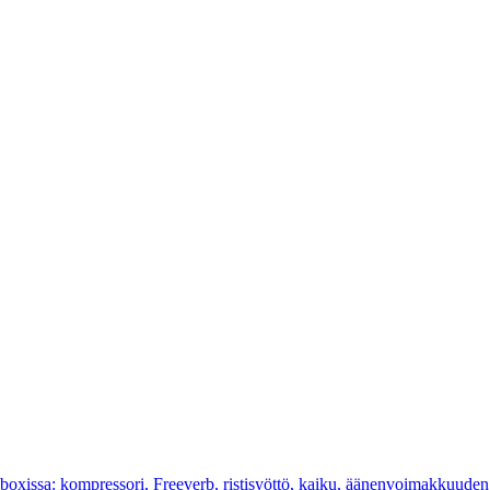
cboxissa: kompressori, Freeverb, ristisyöttö, kaiku, äänenvoimakkuuden