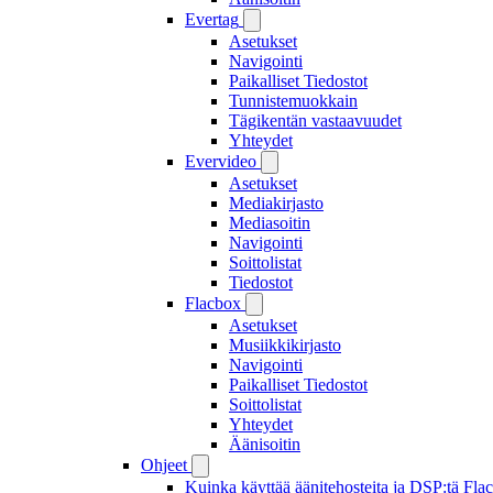
Evertag
Asetukset
Navigointi
Paikalliset Tiedostot
Tunnistemuokkain
Tägikentän vastaavuudet
Yhteydet
Evervideo
Asetukset
Mediakirjasto
Mediasoitin
Navigointi
Soittolistat
Tiedostot
Flacbox
Asetukset
Musiikkikirjasto
Navigointi
Paikalliset Tiedostot
Soittolistat
Yhteydet
Äänisoitin
Ohjeet
Kuinka käyttää äänitehosteita ja DSP:tä Fla