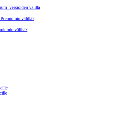
um -versioiden välillä
Premiumin välillä?
miumin välillä?
cille
cille