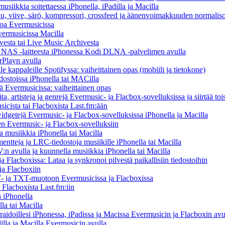
usiikkia soitettaessa iPhonella, iPadilla ja Macilla
ku, viive, särö, kompressori, crossfeed ja äänenvoimakkuuden normaliso
toa Evermusicissa
Evermusicissa Macilla
vesta tai Live Music Archivesta
/ NAS -laitteesta iPhonessa Kodi DLNA -palvelimen avulla
rPlayn avulla
 kappaleille Spotifyssa: vaiheittainen opas (mobiili ja tietokone)
dostoissa iPhonella tai MACilla
llä Evermusicissa: vaiheittainen opas
ta, artisteja ja genrejä Evermusic- ja Flacbox-sovelluksissa ja siirtää toi
icista tai Flacboxista Last.fm:ään
idgetejä Evermusic- ja Flacbox-sovelluksissa iPhonella ja Macilla
nen Evermusic- ja Flacbox-sovelluksiin
musiikkia iPhonella tai Macilla
entteja ja LRC-tiedostoja musiikille iPhonella tai Macilla
 avulla ja kuunnella musiikkia iPhonella tai Macilla
 Flacboxissa: Lataa ja synkronoi pilvestä paikallisiin tiedostoihin
ja Flacboxiin
 ja TXT-muotoon Evermusicissa ja Flacboxissa
 Flacboxista Last.fm:iin
 iPhonella
la tai Macilla
iraidoillesi iPhonessa, iPadissa ja Macissa Evermusicin ja Flacboxin avu
illa ja Macilla Evermusicin avulla