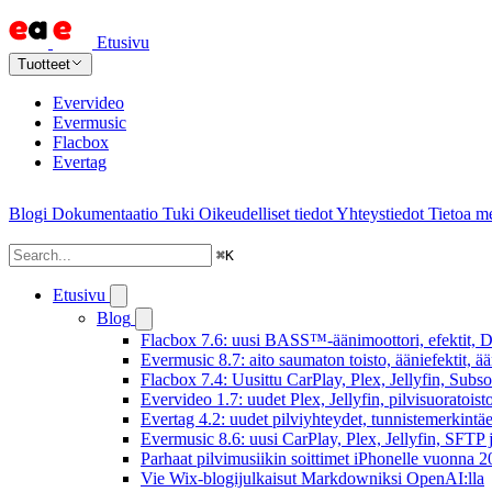
Etusivu
Tuotteet
Evervideo
Evermusic
Flacbox
Evertag
Blogi
Dokumentaatio
Tuki
Oikeudelliset tiedot
Yhteystiedot
Tietoa me
⌘
K
Etusivu
Blog
Flacbox 7.6: uusi BASS™-äänimoottori, efektit, DS
Evermusic 8.7: aito saumaton toisto, ääniefektit, 
Flacbox 7.4: Uusittu CarPlay, Plex, Jellyfin, Subs
Evervideo 1.7: uudet Plex, Jellyfin, pilvisuoratoisto
Evertag 4.2: uudet pilviyhteydet, tunnistemerkintäed
Evermusic 8.6: uusi CarPlay, Plex, Jellyfin, SFTP 
Parhaat pilvimusiikin soittimet iPhonelle vuonna 
Vie Wix-blogijulkaisut Markdowniksi OpenAI:lla