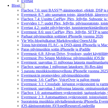
Evertag
Blogi
Flacbox 7.6: uusi BASS™-äänimoottori, efektit, DSP ja re
Evermusic 8.7: aito saumaton toisto, ääniefektit, äänenv
Flacbox 7.4: Uusittu CarPlay, Plex, Jellyfin, Subsonic j
Evervideo 1.7: uudet Plex, Jellyfin, pilvisuoratoisto, toist
Evertag 4.2: uudet pilviyhteydet, tunnistemerkintäeditorin 
Evermusic 8.6: uusi CarPlay, Plex, Jellyfin, SFTP ja san
Parhaat pilvimusiikin soittimet iPhonelle vuonna 2026
Vie Wix-blogijulkaisut Markdowniksi OpenAI:lla
Toista häviötöntä FLAC- ja DSD-ääntä iPhonella ja Maci
Paras pilvimusiikin soitin iPhonelle ja iPadille
Evermusic 6.8: Aliyun Drive, Synology, uudet käyttöliitt
Evermusic Pro Setapp Mobilessa: pilvimusiikki iOS:lle
Evermusic saavuttaa 11 miljoonaa latausta maailmanlaajui
Flacbox saavuttaa 1 miljoonan latauksen: Hi-Res-ääni
5 parasta musiikkisoitinsovellusta iPhonelle vuonna 2025
Evermusicin promovideo: pilvimusiikkisoitin
Evermusic 3.6: CarPlay, VoiceOver ja paljon muuta
Evermusic 3.1: Crossfade, kirjaston synkronointi ja varm
Evermusic saavuttaa 3 miljoonaa latausta: ominaisuuskat
Flacbox 1.6: automaattinen synkronointi, taajuuskorjain
Evermusic 2.3: Automaattinen synkronointi, toistosijainti 
Suoratoista musiikkia pilvitallennuksesta iPhonella Everm
iOS-äänisuoratoisto AVAssetResourceLoaderilla