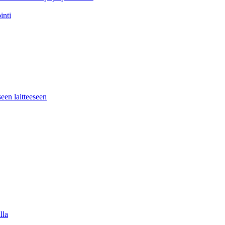
inti
seen laitteeseen
lla