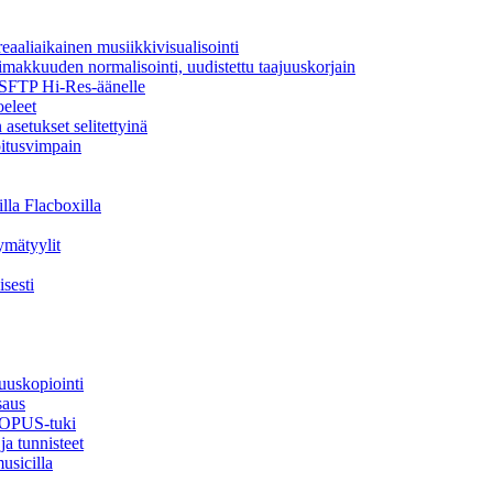
aaliaikainen musiikkivisualisointi
oimakkuuden normalisointi, uudistettu taajuuskorjain
a SFTP Hi-Res-äänelle
oeleet
asetukset selitettyinä
oitusvimpain
lla Flacboxilla
ymätyylit
sesti
uuskopiointi
saus
, OPUS-tuki
ja tunnisteet
usicilla