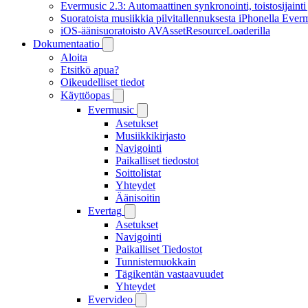
Evermusic 2.3: Automaattinen synkronointi, toistosijainti 
Suoratoista musiikkia pilvitallennuksesta iPhonella Everm
iOS-äänisuoratoisto AVAssetResourceLoaderilla
Dokumentaatio
Aloita
Etsitkö apua?
Oikeudelliset tiedot
Käyttöopas
Evermusic
Asetukset
Musiikkikirjasto
Navigointi
Paikalliset tiedostot
Soittolistat
Yhteydet
Äänisoitin
Evertag
Asetukset
Navigointi
Paikalliset Tiedostot
Tunnistemuokkain
Tägikentän vastaavuudet
Yhteydet
Evervideo