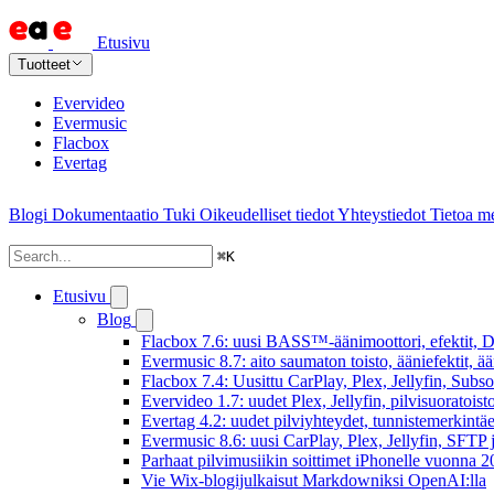
Etusivu
Tuotteet
Evervideo
Evermusic
Flacbox
Evertag
Blogi
Dokumentaatio
Tuki
Oikeudelliset tiedot
Yhteystiedot
Tietoa me
⌘
K
Etusivu
Blog
Flacbox 7.6: uusi BASS™-äänimoottori, efektit, DS
Evermusic 8.7: aito saumaton toisto, ääniefektit, 
Flacbox 7.4: Uusittu CarPlay, Plex, Jellyfin, Subs
Evervideo 1.7: uudet Plex, Jellyfin, pilvisuoratoisto
Evertag 4.2: uudet pilviyhteydet, tunnistemerkintäed
Evermusic 8.6: uusi CarPlay, Plex, Jellyfin, SFTP 
Parhaat pilvimusiikin soittimet iPhonelle vuonna 
Vie Wix-blogijulkaisut Markdowniksi OpenAI:lla