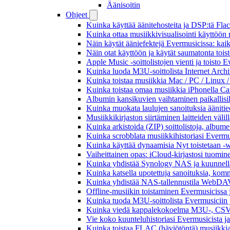
Äänisoitin
Ohjeet
Kuinka käyttää äänitehosteita ja DSP:tä Fla
Kuinka ottaa musiikkivisualisointi käyttöön m
Näin käytät ääniefektejä Evermusicissa: kai
Näin otat käyttöön ja käytät saumatonta tois
Apple Music -soittolistojen vienti ja toisto 
Kuinka luoda M3U-soittolista Internet Archi
Kuinka toistaa musiikkia Mac / PC / Linux 
Kuinka toistaa omaa musiikkia iPhonella Ca
Albumin kansikuvien vaihtaminen paikallisille
Kuinka muokata laulujen sanoituksia äänitie
Musiikkikirjaston siirtäminen laitteiden väli
Kuinka arkistoida (ZIP) soittolistoja, albumei
Kuinka scrobblata musiikkihistoriasi Evermus
Kuinka käyttää dynaamisia Nyt toistetaan -w
Vaiheittainen opas: iCloud-kirjastosi tuomi
Kuinka yhdistää Synology NAS ja kuunnella 
Kuinka katsella upotettuja sanoituksia, komm
Kuinka yhdistää NAS-tallennustila WebDAV:n
Offline-musiikin toistaminen Evermusicissa ja
Kuinka tuoda M3U-soittolista Evermusiciin 
Kuinka viedä kappalekokoelma M3U-, CSV-
Vie koko kuunteluhistoriasi Evermusicista ja
Kuinka toistaa FLAC (häviötöntä) musiikkia