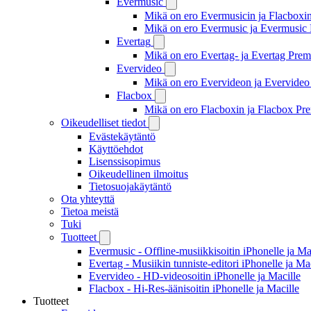
Evermusic
Mikä on ero Evermusicin ja Flacboxin 
Mikä on ero Evermusic ja Evermusic 
Evertag
Mikä on ero Evertag- ja Evertag Premi
Evervideo
Mikä on ero Evervideon ja Evervideo 
Flacbox
Mikä on ero Flacboxin ja Flacbox Pre
Oikeudelliset tiedot
Evästekäytäntö
Käyttöehdot
Lisenssisopimus
Oikeudellinen ilmoitus
Tietosuojakäytäntö
Ota yhteyttä
Tietoa meistä
Tuki
Tuotteet
Evermusic - Offline-musiikkisoitin iPhonelle ja Ma
Evertag - Musiikin tunniste-editori iPhonelle ja Ma
Evervideo - HD-videosoitin iPhonelle ja Macille
Flacbox - Hi-Res-äänisoitin iPhonelle ja Macille
Tuotteet