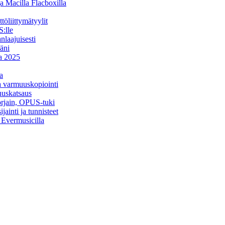
a Macilla Flacboxilla
öliittymätyylit
:lle
nlaajuisesti
äni
na 2025
a
ja varmuuskopiointi
uuskatsaus
orjain, OPUS-tuki
ainti ja tunnisteet
a Evermusicilla