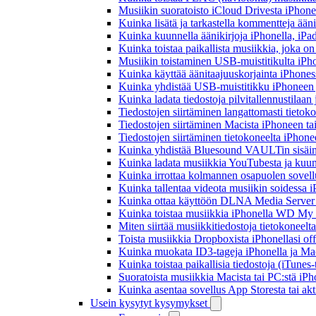
Musiikin suoratoisto iCloud Drivesta iPhonel
Kuinka lisätä ja tarkastella kommentteja ään
Kuinka kuunnella äänikirjoja iPhonella, iPad
Kuinka toistaa paikallista musiikkia, joka on 
Musiikin toistaminen USB-muistitikulta iPh
Kuinka käyttää äänitaajuuskorjainta iPhoness
Kuinka yhdistää USB-muistitikku iPhoneen ja 
Kuinka ladata tiedostoja pilvitallennustilaa
Tiedostojen siirtäminen langattomasti tieto
Tiedostojen siirtäminen Macista iPhoneen tai
Tiedostojen siirtäminen tietokoneelta iPhon
Kuinka yhdistää Bluesound VAULTin sisäinen
Kuinka ladata musiikkia YouTubesta ja kuunn
Kuinka irrottaa kolmannen osapuolen sovellu
Kuinka tallentaa videota musiikin soidessa i
Kuinka ottaa käyttöön DLNA Media Server W
Kuinka toistaa musiikkia iPhonella WD M
Miten siirtää musiikkitiedostoja tietokonee
Toista musiikkia Dropboxista iPhonellasi offl
Kuinka muokata ID3-tageja iPhonella ja Mac
Kuinka toistaa paikallisia tiedostoja (iTunes
Suoratoista musiikkia Macista tai PC:stä i
Kuinka asentaa sovellus App Storesta tai akt
Usein kysytyt kysymykset