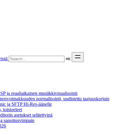
istä
⌘
K
P ja reaaliaikainen musiikkivisualisointi
äänenvoimakkuuden normalisointi, uudistettu taajuuskorjain
onic ja SFTP Hi-Res-äänelle
, toistoeleet
itorin asetukset selitettyinä
ja sanoitusvimpain
2026