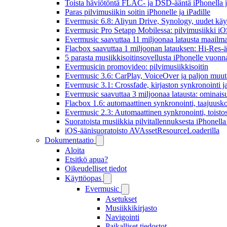
Toista häviötöntä FLAC- ja DSD-ääntä iPhonella j
Paras pilvimusiikin soitin iPhonelle ja iPadille
Evermusic 6.8: Aliyun Drive, Synology, uudet käytt
Evermusic Pro Setapp Mobilessa: pilvimusiikki iOS
Evermusic saavuttaa 11 miljoonaa latausta maailma
Flacbox saavuttaa 1 miljoonan latauksen: Hi-Res-ä
5 parasta musiikkisoitinsovellusta iPhonelle vuon
Evermusicin promovideo: pilvimusiikkisoitin
Evermusic 3.6: CarPlay, VoiceOver ja paljon muut
Evermusic 3.1: Crossfade, kirjaston synkronointi 
Evermusic saavuttaa 3 miljoonaa latausta: ominais
Flacbox 1.6: automaattinen synkronointi, taajuusk
Evermusic 2.3: Automaattinen synkronointi, toistosij
Suoratoista musiikkia pilvitallennuksesta iPhonell
iOS-äänisuoratoisto AVAssetResourceLoaderilla
Dokumentaatio
Aloita
Etsitkö apua?
Oikeudelliset tiedot
Käyttöopas
Evermusic
Asetukset
Musiikkikirjasto
Navigointi
Paikalliset tiedostot