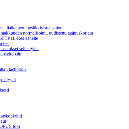
aaliaikainen musiikkivisualisointi
oimakkuuden normalisointi, uudistettu taajuuskorjain
a SFTP Hi-Res-äänelle
oeleet
asetukset selitettyinä
oitusvimpain
lla Flacboxilla
ymätyylit
sesti
uuskopiointi
saus
, OPUS-tuki