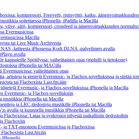
cboxissa: kompressori, Freeverb, ristisyöttö, kaiku, äänenvoimakkuuden
usiikkia soitettaessa iPhonella, iPadilla ja Macilla
ku, viive, särö, kompressori, crossfeed ja äänenvoimakkuuden normaliso
toa Evermusicissa
Evermusicissa Macilla
vesta tai Live Music Archivesta
/ NAS -laitteesta iPhonessa Kodi DLNA -palvelimen avulla
rPlayn avulla
 kappaleille Spotifyssa: vaiheittainen opas (mobiili ja tietokone)
dostoissa iPhonella tai MACilla
llä Evermusicissa: vaiheittainen opas
ta, artisteja ja genrejä Evermusic- ja Flacbox-sovelluksissa ja siirtää toi
icista tai Flacboxista Last.fm:ään
idgetejä Evermusic- ja Flacbox-sovelluksissa iPhonella ja Macilla
nen Evermusic- ja Flacbox-sovelluksiin
musiikkia iPhonella tai Macilla
entteja ja LRC-tiedostoja musiikille iPhonella tai Macilla
 avulla ja kuunnella musiikkia iPhonella tai Macilla
 Flacboxissa: Lataa ja synkronoi pilvestä paikallisiin tiedostoihin
ja Flacboxiin
 ja TXT-muotoon Evermusicissa ja Flacboxissa
 Flacboxista Last.fm:iin
 iPhonella