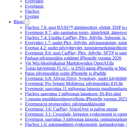
Evervideo
Evermusic
Flacbox
Evertag
Blogi
Flacbox 7.6: uusi BASS™-äänimoottori, efektit, DSP ja re
Evermusic 8.7: aito saumaton toisto, ääniefektit, äänenv
Flacbox 7.4: Uusittu CarPlay, Plex, Jellyfin, Subsonic j
Evervideo 1.7: uudet Plex, Jellyfin, pilvisuoratoisto, toist
Evertag 4.2: uudet pilviyhteydet, tunnistemerkintäeditorin 
Evermusic 8.6: uusi CarPlay, Plex, Jellyfin, SFTP ja san
Parhaat pilvimusiikin soittimet iPhonelle vuonna 2026
Vie Wix-blogijulkaisut Markdowniksi OpenAI:lla
Toista häviötöntä FLAC- ja DSD-ääntä iPhonella ja Maci
Paras pilvimusiikin soitin iPhonelle ja iPadille
Evermusic 6.8: Aliyun Drive, Synology, uudet käyttöliitt
Evermusic Pro Setapp Mobilessa: pilvimusiikki iOS:lle
Evermusic saavuttaa 11 miljoonaa latausta maailmanlaajui
Flacbox saavuttaa 1 miljoonan latauksen: Hi-Res-ääni
5 parasta musiikkisoitinsovellusta iPhonelle vuonna 2025
Evermusicin promovideo: pilvimusiikkisoitin
Evermusic 3.6: CarPlay, VoiceOver ja paljon muuta
Evermusic 3.1: Crossfade, kirjaston synkronointi ja varm
Evermusic saavuttaa 3 miljoonaa latausta: ominaisuuskat
Flacbox 1.6: automaattinen synkronointi, taajuuskorjain