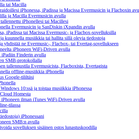
la tai Macilla
iraidoillesi iPhonessa, iPadissa ja Macissa Evermusicin ja Flacboxin avu
illa ja Macilla Evermusicin avulla
tallennettu iPhonellesi tai Macillesi
onella Evermusicin ja SanDiskin iXpandin avulla
a, iPadissa tai Macissa Evermusic- ja Flacbox-sovelluksilla
kuunnella musiikkia tai hallita sillä olevia tiedostoja
n ja yhdistää ne Evermusic-, Flacbox- tai Evertag-sovellukseen
koneelta iPhoneen WiFi-Driven avulla
 iPadiin Finderin avulla
een SMB-protokollalla
 tallennustila Evermusicista, Flacboxista, Evertagista
ella offline-musiikkia iPhonella
s Google-tililtäsi
Phonella
indows 10:ssä ja toistaa musiikkia iPhonessa
y Cloud Homesta
lta iPhoneen ilman iTunes WiFi-Driven avulla
ine-tilassa
illa
-tiedostoja) iPhonessani
Phoneen SMB:n avulla
ivoida sovelluksen sisäinen ostos lunastuskoodilla