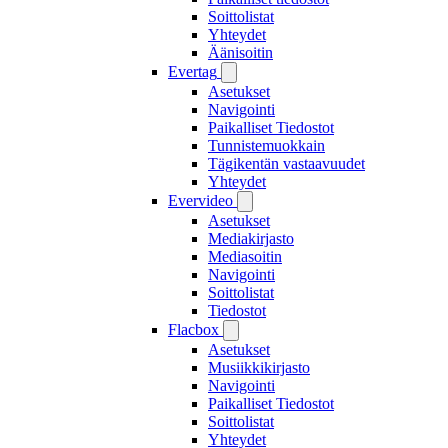
Soittolistat
Yhteydet
Äänisoitin
Evertag
Asetukset
Navigointi
Paikalliset Tiedostot
Tunnistemuokkain
Tägikentän vastaavuudet
Yhteydet
Evervideo
Asetukset
Mediakirjasto
Mediasoitin
Navigointi
Soittolistat
Tiedostot
Flacbox
Asetukset
Musiikkikirjasto
Navigointi
Paikalliset Tiedostot
Soittolistat
Yhteydet