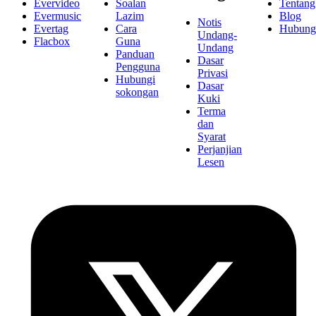
Evervideo
Soalan
Tentang
Evermusic
Lazim
Blog
Notis
Evertag
Cara
Hubung
Undang-
Flacbox
Guna
Undang
Panduan
Dasar
Pengguna
Privasi
Hubungi
Dasar
sokongan
Kuki
Terma
dan
Syarat
Perjanjian
Lesen