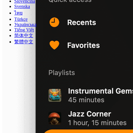
Slovenčina
Svenska
ไทย
Türkçe
Українська
Tiếng Việt
简体中文
繁體中文