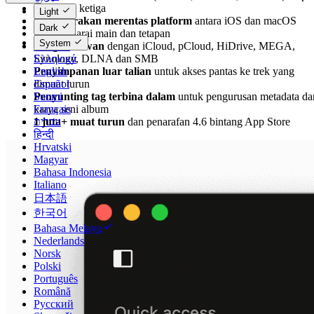
alat pihak ketiga
Català
Light
Penyegerakan merentas platform
antara iOS dan macOS
Čeština
Dark
untuk senarai main dan tetapan
Dansk
System
Integrasi awan
dengan iCloud, pCloud, HiDrive, MEGA,
Deutsch
Synology, DLNA dan SMB
Ελληνικά
Penyimpanan luar talian
untuk akses pantas ke trek yang
English
dimuat turun
Español
Penyunting tag terbina dalam
untuk pengurusan metadata da
Suomi
karya seni album
Français
1 juta+ muat turun
dan penarafan 4.6 bintang App Store
עברית
हिन्दी
Hrvatski
Magyar
Bahasa Indonesia
Italiano
日本語
한국어
Bahasa Melayu
Nederlands
Norsk
Polski
Português
Română
Русский