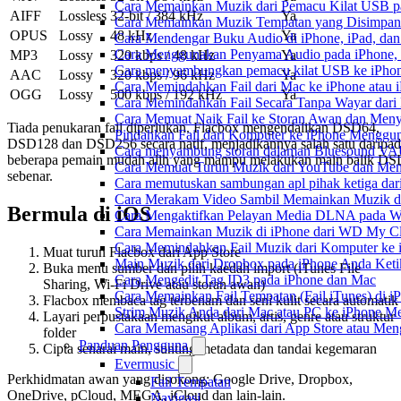
Cara Memainkan Muzik dari Pemacu Kilat USB p
AIFF
Lossless
32-bit / 384 kHz
Ya
Cara Memainkan Muzik Tempatan yang Disimpan 
OPUS
Lossy
48 kHz
Ya
Cara Mendengar Buku Audio di iPhone, iPad, d
Cara Menggunakan Penyama Audio pada iPhone, 
MP3
Lossy
320 kbps / 48 kHz
Ya
Cara menyambungkan pemacu kilat USB ke iPhone
AAC
Lossy
320 kbps / 96 kHz
Ya
Cara Memindahkan Fail dari Mac ke iPhone atau
OGG
Lossy
500 kbps / 192 kHz
Ya
Cara Memindahkan Fail Secara Tanpa Wayar dar
Cara Memuat Naik Fail ke Storan Awan dan Meny
Tiada penukaran fail diperlukan. Flacbox mengendalikan DSD64,
Pindahkan Fail dari Komputer ke iPhone Mengg
DSD128 dan DSD256 secara natif, menjadikannya salah satu daripa
Cara menyambung storan dalaman Bluesound VAU
beberapa pemain mudah alih yang mampu melakukan main balik DS
Cara Memuat Turun Muzik dari YouTube dan Mend
sebenar.
Cara memutuskan sambungan apl pihak ketiga dar
Cara Merakam Video Sambil Memainkan Muzik d
Bermula di iOS
Cara Mengaktifkan Pelayan Media DLNA pada W
Cara Memainkan Muzik di iPhone dari WD My 
Cara Memindahkan Fail Muzik dari Komputer ke
Muat turun Flacbox dari App Store
Main Muzik dari Dropbox pada iPhone Anda Ketik
Buka menu sumber dan pilih kaedah import (iTunes File
Cara Mengedit Tag ID3 pada iPhone dan Mac
Sharing, Wi-Fi Drive atau storan awan)
Cara Memainkan Fail Tempatan (Fail iTunes) di i
Flacbox membaca tag terbenam dan seni kulit secara automatik
Strim Muzik Anda dari Mac atau PC ke iPhone
Layari perpustakaan mengikut album, artis, genre atau struktur
Cara Memasang Aplikasi dari App Store atau Me
folder
Panduan Pengguna
Cipta senarai main, sunting metadata dan tandai kegemaran
Evermusic
Perkhidmatan awan yang disokong: Google Drive, Dropbox,
Fail Tempatan
OneDrive, pCloud, MEGA, iCloud dan lain-lain.
Navigasi