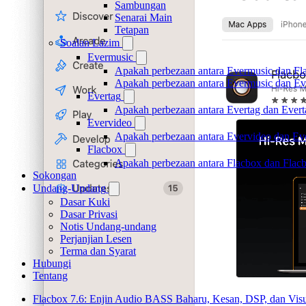
Sambungan
Senarai Main
Tetapan
Soalan Lazim
Evermusic
Apakah perbezaan antara Evermusic dan Fl
Apakah perbezaan antara Evermusic dan E
Evertag
Apakah perbezaan antara Evertag dan Ever
Evervideo
Apakah perbezaan antara Evervideo dan E
Flacbox
Apakah perbezaan antara Flacbox dan Fla
Sokongan
Undang-Undang
Dasar Kuki
Dasar Privasi
Notis Undang-undang
Perjanjian Lesen
Terma dan Syarat
Hubungi
Tentang
Flacbox 7.6: Enjin Audio BASS Baharu, Kesan, DSP, dan Vis