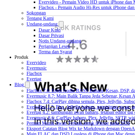
Evervideo - Pemain Video HD untuk iPhone dan
Flacbox - Pemain Audio Hi-Res untuk iPhone da
Sokongan
Tentang Kami
Undang-undang
Dasar Kuki
Dasar Privasi
Notis Undang-undang
Perjanjian Lesen
Terma dan Syarat
Produk
Evervideo
Evermusic
Flacbox
Evertag
Blog
Flacbox 7.6: Enjin Audio BASS Baharu, Kesan, DSP, d
Evermusic 8.7: Main Balik Tanpa Jeda Sebenar, Kesan
Flacbox 7.4: CarPlay dibina semula, Plex, Jellyfin, Sub
Evervideo 1.7: Plex, Jellyfin baharu, penstriman awan, g
Evertag 4.2: sambungan awan baharu, tetapan editor tag 
Evermusic 8.6: CarPlay baharu, Plex, Jellyfin, SFTP, widg
Pemain Muzik Awan Terbaik untuk iPhone pada 2026
Eksport Catatan Blog Wix ke Markdown dengan OpenA
Main FLAC dan DSD Lossless di iPhone dan Mac deng