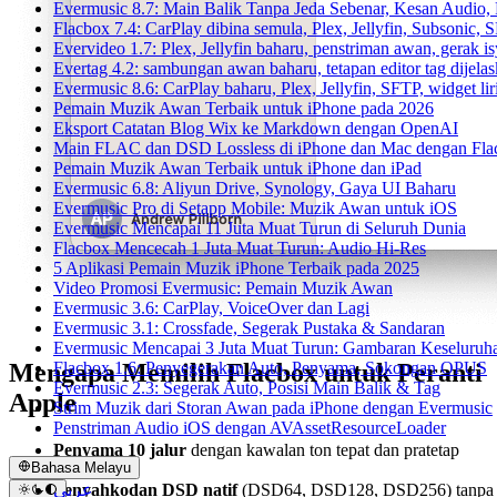
Evermusic 8.7: Main Balik Tanpa Jeda Sebenar, Kesan Audio
Flacbox 7.4: CarPlay dibina semula, Plex, Jellyfin, Subsonic,
Evervideo 1.7: Plex, Jellyfin baharu, penstriman awan, gerak i
Evertag 4.2: sambungan awan baharu, tetapan editor tag dijela
Evermusic 8.6: CarPlay baharu, Plex, Jellyfin, SFTP, widget lir
Pemain Muzik Awan Terbaik untuk iPhone pada 2026
Eksport Catatan Blog Wix ke Markdown dengan OpenAI
Main FLAC dan DSD Lossless di iPhone dan Mac dengan Fla
Pemain Muzik Awan Terbaik untuk iPhone dan iPad
Evermusic 6.8: Aliyun Drive, Synology, Gaya UI Baharu
Evermusic Pro di Setapp Mobile: Muzik Awan untuk iOS
Evermusic Mencapai 11 Juta Muat Turun di Seluruh Dunia
Flacbox Mencecah 1 Juta Muat Turun: Audio Hi-Res
5 Aplikasi Pemain Muzik iPhone Terbaik pada 2025
Video Promosi Evermusic: Pemain Muzik Awan
Evermusic 3.6: CarPlay, VoiceOver dan Lagi
Evermusic 3.1: Crossfade, Segerak Pustaka & Sandaran
Evermusic Mencapai 3 Juta Muat Turun: Gambaran Keseluruha
Mengapa Memilih Flacbox untuk Peranti
Flacbox 1.6: Penyegerakan Auto, Penyama, Sokongan OPUS
Evermusic 2.3: Segerak Auto, Posisi Main Balik & Tag
Apple
Strim Muzik dari Storan Awan pada iPhone dengan Evermusic
Penstriman Audio iOS dengan AVAssetResourceLoader
Penyama 10 jalur
dengan kawalan ton tepat dan pratetap
Bahasa Melayu
tersuai
Penyahkodan DSD natif
(DSD64, DSD128, DSD256) tanpa
عربي