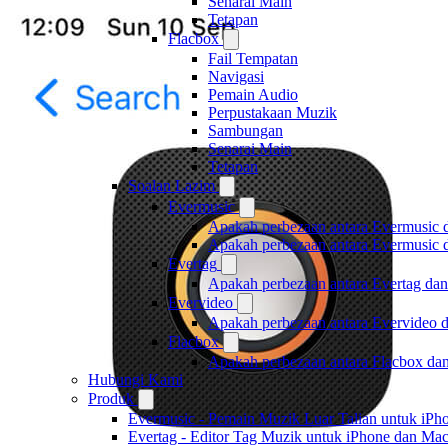
Senarai Main
Tetapan
Flacbox
Fail Tempatan
Navigasi
Pemain Audio
Perpustakaan Muzik
Sambungan
Senarai Main
Tetapan
Soalan Lazim
Evermusic
Apakah perbezaan antara Evermusic 
Apakah perbezaan antara Evermusic
Evertag
Apakah perbezaan antara Evertag da
Evervideo
Apakah perbezaan antara Evervideo 
Flacbox
Apakah perbezaan antara Flacbox da
Hubungi Kami
Produk
Evermusic - Pemain Muzik Luar Talian untuk iPh
Evertag - Editor Tag Muzik untuk iPhone dan Ma