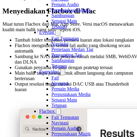
Pemain Audio
Menyediakan Flacbox di Mac
Perpustakaan Muzik
Sambungan
Senarai Main
Muat turun Flacbox dari Mac App Store. Versi macOS menawarkan
Tetapan
kualiti main balik yang sama seperti iOS.
Evertag
Fail Tempatan
Tambah folder tempatan, pemacu luaran atau lokasi rangkaian
Navigasi
Flacbox mengindeks semua fail audio yang disokong secara
Pemetaan Medan Tag
automatik
Penyunting Tag
Sambung ke NAS atau pelayan rumah melalui SMB, WebDA
Sambungan
dan DLNA
Tetapan
Gunakan penyama 10 jalur dengan pratetap tersuai
Evervideo
Main balik tanpa jurang untuk album langsung dan campuran
Fail
berterusan
Navigasi
Output resolusi tinggi melalui DAC USB atau Thunderbolt
Pemain Media
luaran
Perpustakaan Media
Senarai Main
Tetapan
Flacbox
Fail Tempatan
Navigasi
Pemain Audio
Perpustakaan Muzik