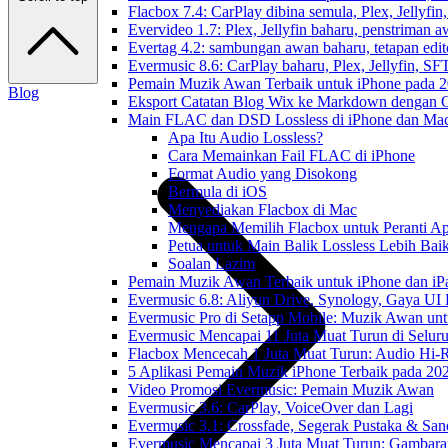
Flacbox 7.4: CarPlay dibina semula, Plex, Jellyfi
Evervideo 1.7: Plex, Jellyfin baharu, penstriman a
Evertag 4.2: sambungan awan baharu, tetapan edito
Evermusic 8.6: CarPlay baharu, Plex, Jellyfin, SFT
Pemain Muzik Awan Terbaik untuk iPhone pada 
Blog
Eksport Catatan Blog Wix ke Markdown dengan
Main FLAC dan DSD Lossless di iPhone dan Mac
Apa Itu Audio Lossless?
Cara Memainkan Fail FLAC di iPhone
Format Audio yang Disokong
Bermula di iOS
Menyediakan Flacbox di Mac
Mengapa Memilih Flacbox untuk Peranti Ap
Petua untuk Main Balik Lossless Lebih Bai
Soalan Lazim
Pemain Muzik Awan Terbaik untuk iPhone dan iP
Evermusic 6.8: Aliyun Drive, Synology, Gaya UI
Evermusic Pro di Setapp Mobile: Muzik Awan un
Evermusic Mencapai 11 Juta Muat Turun di Selur
Flacbox Mencecah 1 Juta Muat Turun: Audio Hi-
5 Aplikasi Pemain Muzik iPhone Terbaik pada 20
Video Promosi Evermusic: Pemain Muzik Awan
Evermusic 3.6: CarPlay, VoiceOver dan Lagi
Evermusic 3.1: Crossfade, Segerak Pustaka & San
Evermusic Mencapai 3 Juta Muat Turun: Gambara