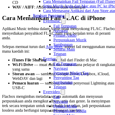
Cara Memainkan Fail Tempatan (Fail iTunes
CD
Strim Muzik Anda dari Mac atau PC ke i
WAV / AIFF
: Audio lossless tidak dimampat
Cara Memasang Aplikasi dari App Store a
Panduan Pengguna
Cara Memainkan Fail FLAC di iPhone
Evermusic
Fail Tempatan
Aplikasi Music terbina dalam Apple tidak menyokong FLAC. Flacbo
Navigasi
menyediakan penyahkod FLAC natif yang berjalan terus di peranti
Pemain Audio
anda.
Perpustakaan Muzik
Sambungan
Selepas memuat turun dari
App Store
, import fail menggunakan mana
Senarai Main
mana kaedah ini:
Tetapan
Evertag
iTunes File Sharing
— seret fail dari Finder di Mac
Fail Tempatan
Wi-Fi Drive
— muat naik dari mana-mana pelayar di rangkaia
Navigasi
yang sama
Pemetaan Medan Tag
Storan awan
— sambung Google Drive, Dropbox, iCloud,
Penyunting Tag
WebDAV dan lagi
Sambungan
Pemacu luaran
— sambung melalui penyesuai Lightning atau
Tetapan
USB-C
Evervideo
Flacbox mengimbas metadata secara automatik dan menyusun
Fail
perpustakaan anda mengikut album, artis dan genre. Ia menyimpan
Navigasi
trek secara tempatan untuk main balik luar talian, jadi perpustakaan
Pemain Media
lossless anda berfungsi tanpa sambungan internet.
Perpustakaan Media