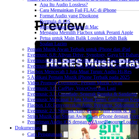
Apa Itu Audio Lossless?
Cara Memainkan Fail FLAC di iPhone
Format Audio yang Disokong
Bermula di iOS
Menyediakan Flacbox di Mac
Mengapa Memilih Flacbox untuk Peranti Apple
Petua untuk Main Balik Lossless Lebih Baik
Soalan Lazim
Pemain Muzik Awan Terbaik untuk iPhone dan iPad
Evermusic 6.8: Aliyun Drive, Synology, Gaya UI Bahar
Evermusic Pro di Setapp Mobile: Muzik Awan untuk iO
Evermusic Mencapai 11 Juta Muat Turun di Seluruh Dun
Flacbox Mencecah 1 Juta Muat Turun: Audio Hi-Res
5 Aplikasi Pemain Muzik iPhone Terbaik pada 2025
Video Promosi Evermusic: Pemain Muzik Awan
Evermusic 3.6: CarPlay, VoiceOver dan Lagi
Evermusic 3.1: Crossfade, Segerak Pustaka & Sandaran
Evermusic Mencapai 3 Juta Muat Turun: Gambaran Kese
Flacbox 1.6: Penyegerakan Auto, Penyama, Sokongan
Evermusic 2.3: Segerak Auto, Posisi Main Balik & Tag
Strim Muzik dari Storan Awan pada iPhone dengan Eve
Penstriman Audio iOS dengan AVAssetResourceLoader
Dokumentasi
Cara Penggunaan