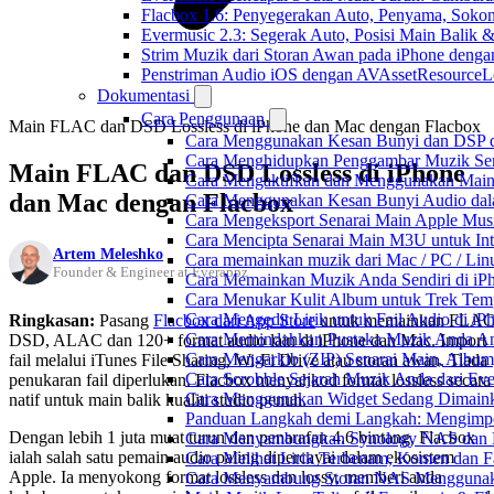
Flacbox 1.6: Penyegerakan Auto, Penyama, Sok
Evermusic 2.3: Segerak Auto, Posisi Main Balik 
Strim Muzik dari Storan Awan pada iPhone denga
Penstriman Audio iOS dengan AVAssetResourceL
Dokumentasi
Cara Penggunaan
Main FLAC dan DSD Lossless di iPhone dan Mac dengan Flacbox
Cara Menggunakan Kesan Bunyi dan DSP dal
Cara Menghidupkan Penggambar Muzik Sem
Main FLAC dan DSD Lossless di iPhone
Cara Mengaktifkan dan Menggunakan Main 
dan Mac dengan Flacbox
Cara Menggunakan Kesan Bunyi Audio dalam
Cara Mengeksport Senarai Main Apple Mus
Cara Mencipta Senarai Main M3U untuk Inte
Artem Meleshko
Cara memainkan muzik dari Mac / PC / L
Founder & Engineer at Everappz
Cara Memainkan Muzik Anda Sendiri di i
Cara Menukar Kulit Album untuk Trek Tem
Cara Mengedit Lirik untuk Fail Audio di i
Ringkasan:
Pasang
Flacbox dari App Store
untuk memainkan FLAC
Cara Memindahkan Pustaka Muzik Anda Ant
DSD, ALAC dan 120+ format audio lain di iPhone dan Mac. Import
Cara Mengarkib (ZIP) Senarai Main, Album
fail melalui iTunes File Sharing, Wi-Fi Drive atau storan awan. Tiada
Cara Scrobble Sejarah Muzik Anda dari Eve
penukaran fail diperlukan. Flacbox menyahkod format lossless secara
Cara Menggunakan Widget Sedang Dimaink
natif untuk main balik kualiti studio penuh.
Panduan Langkah demi Langkah: Mengimpor
Dengan lebih 1 juta muat turun dan penarafan 4.6 bintang, Flacbox
Cara Menyambungkan Synology NAS dan M
ialah salah satu pemain audio paling dipercayai dalam ekosistem
Cara Melihat Lirik Terbenam, Komen dan F
Apple. Ia menyokong format lossless dan lossy, memberi anda
Cara Menyambung Storan NAS Menggunak