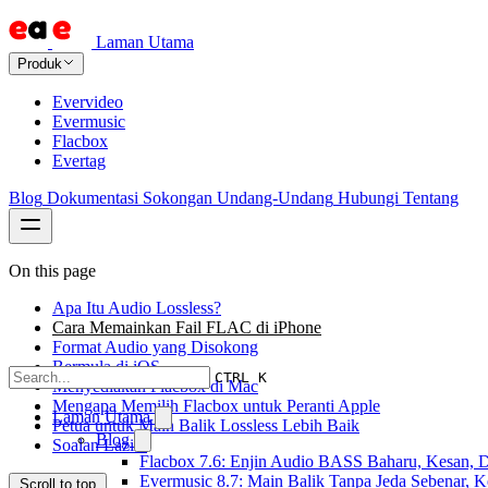
Laman Utama
Produk
Evervideo
Evermusic
Flacbox
Evertag
Blog
Dokumentasi
Sokongan
Undang-Undang
Hubungi
Tentang
On this page
Apa Itu Audio Lossless?
Cara Memainkan Fail FLAC di iPhone
Format Audio yang Disokong
Bermula di iOS
CTRL K
Menyediakan Flacbox di Mac
Mengapa Memilih Flacbox untuk Peranti Apple
Laman Utama
Petua untuk Main Balik Lossless Lebih Baik
Blog
Soalan Lazim
Flacbox 7.6: Enjin Audio BASS Baharu, Kesan, D
Evermusic 8.7: Main Balik Tanpa Jeda Sebenar, 
Scroll to top