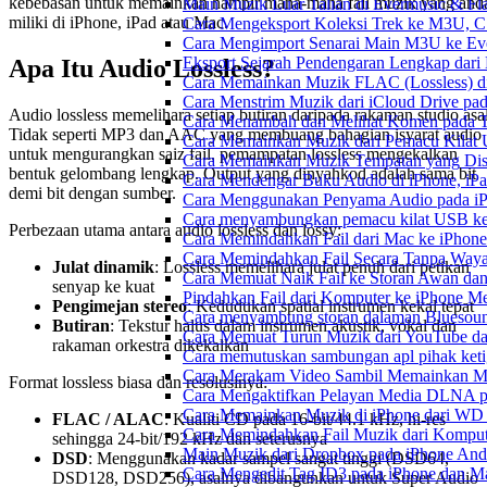
kebebasan untuk memainkan hampir mana-mana fail muzik yang and
Main Muzik Luar Talian di Evermusic & Fl
miliki di iPhone, iPad atau Mac.
Cara Mengeksport Koleksi Trek ke M3U, 
Cara Mengimport Senarai Main M3U ke Ev
Eksport Sejarah Pendengaran Lengkap dari
Apa Itu Audio Lossless?
Cara Memainkan Muzik FLAC (Lossless) di
Cara Menstrim Muzik dari iCloud Drive pa
Audio lossless memelihara setiap butiran daripada rakaman studio asal
Cara Menambah dan Melihat Komen pada Tr
Tidak seperti MP3 dan AAC yang membuang bahagian isyarat audio
Cara Memainkan Muzik dari Pemacu Kilat 
untuk mengurangkan saiz fail, pemampatan lossless mengekalkan
Cara Memainkan Muzik Tempatan yang Dis
bentuk gelombang lengkap. Output yang dinyahkod adalah sama bit
Cara Mendengar Buku Audio di iPhone, i
demi bit dengan sumber.
Cara Menggunakan Penyama Audio pada iPh
Cara menyambungkan pemacu kilat USB ke 
Perbezaan utama antara audio lossless dan lossy:
Cara Memindahkan Fail dari Mac ke iPhone
Cara Memindahkan Fail Secara Tanpa Waya
Julat dinamik
: Lossless memelihara julat penuh dari petikan
Cara Memuat Naik Fail ke Storan Awan dan
senyap ke kuat
Pindahkan Fail dari Komputer ke iPhone 
Pengimejan stereo
: Kedudukan spatial instrumen kekal tepat
Cara menyambung storan dalaman Bluesoun
Butiran
: Tekstur halus dalam instrumen akustik, vokal dan
Cara Memuat Turun Muzik dari YouTube da
rakaman orkestra dikekalkan
Cara memutuskan sambungan apl pihak keti
Cara Merakam Video Sambil Memainkan Mu
Format lossless biasa dan resolusinya:
Cara Mengaktifkan Pelayan Media DLNA p
Cara Memainkan Muzik di iPhone dari W
FLAC / ALAC
: Kualiti CD pada 16-bit/44.1 kHz, hi-res
Cara Memindahkan Fail Muzik dari Komput
sehingga 24-bit/192 kHz dan seterusnya
Main Muzik dari Dropbox pada iPhone Anda
DSD
: Menggunakan kadar sampel sangat tinggi (DSD64,
Cara Mengedit Tag ID3 pada iPhone dan M
DSD128, DSD256), asalnya dibangunkan untuk Super Audio