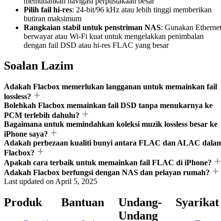
memudahkan navigasi perpustakaan besar
Pilih fail hi-res
: 24-bit/96 kHz atau lebih tinggi memberikan
butiran maksimum
Rangkaian stabil untuk penstriman NAS
: Gunakan Etherne
berwayar atau Wi-Fi kuat untuk mengelakkan penimbalan
dengan fail DSD atau hi-res FLAC yang besar
Soalan Lazim
Adakah Flacbox memerlukan langganan untuk memainkan fail
lossless?
Bolehkah Flacbox memainkan fail DSD tanpa menukarnya ke
PCM terlebih dahulu?
Bagaimana untuk memindahkan koleksi muzik lossless besar ke
iPhone saya?
Adakah perbezaan kualiti bunyi antara FLAC dan ALAC dala
Flacbox?
Apakah cara terbaik untuk memainkan fail FLAC di iPhone?
Adakah Flacbox berfungsi dengan NAS dan pelayan rumah?
Last updated on
April 5, 2025
Produk
Bantuan
Undang-
Syarikat
Undang