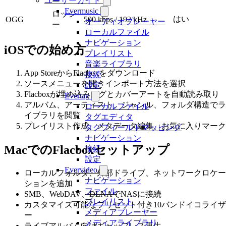
ユーザーガイド
ー
Evermusic
ロッシ
はい
OGG
500 kbps / 192 kHz
オーディオプレーヤー
ー
ローカルファイル
ナビゲーション
iOSでの始め方
プレイリスト
音楽ライブラリ
App StoreからFlacboxをダウンロード
接続
ソースメニューを開きインポート方法を選択
設定
Flacboxが埋め込みタグとカバーアートを自動読み取り
Evertag
アルバム、アーティスト、ジャンル、フォルダ構造でラ
ローカルファイル
イブラリを閲覧
タグエディタ
プレイリスト作成、メタデータ編集、お気に入りマーク
タグフィールドマッピング
ナビゲーション
MacでのFlacboxセットアップ
接続
設定
Evervideo
ローカルフォルダ、外部ドライブ、ネットワークロケー
ナビゲーション
ションを追加
ファイル
SMB、WebDAV、DLNAでNASに接続
プレイリスト
カスタマイズ可能なプリセット付き10バンドイコライザ
メディアプレーヤー
ー
メディアライブラリ
ライブアルバム向けギャップレス再生