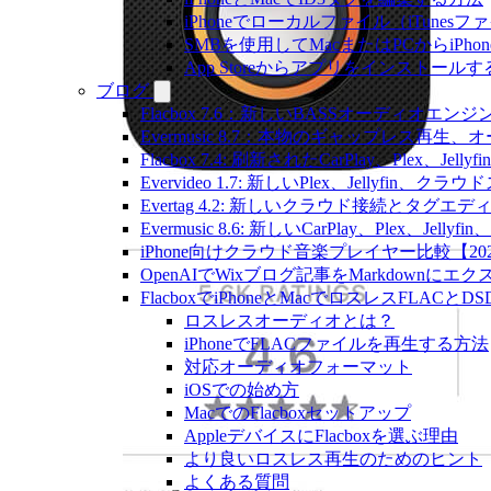
iPhoneでローカルファイル（iTune
SMBを使用してMacまたはPCからiPh
App Storeからアプリをインスト
ブログ
Flacbox 7.6：新しいBASSオーディ
Evermusic 8.7：本物のギャップレ
Flacbox 7.4: 刷新されたCarPlay、Plex、Jell
Evervideo 1.7: 新しいPlex、Jellyf
Evertag 4.2: 新しいクラウド接続とタグエ
Evermusic 8.6: 新しいCarPlay、Plex、Je
iPhone向けクラウド音楽プレイヤー比較【20
OpenAIでWixブログ記事をMarkdownにエ
FlacboxでiPhoneとMacでロスレスFLACとD
ロスレスオーディオとは？
iPhoneでFLACファイルを再生する方法
対応オーディオフォーマット
iOSでの始め方
MacでのFlacboxセットアップ
AppleデバイスにFlacboxを選ぶ理由
より良いロスレス再生のためのヒント
よくある質問