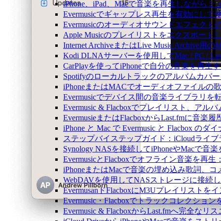
iPhone、iPad、Macで音楽を再生しな
Evermusicでギャップレス再生を有効にして
Evermusicのオーディオサウンドエフ
Apple Musicのプレイリストをエクスポートし
Internet ArchiveまたはLive Music Ar
Kodi DLNAサーバーを使用してMac / PC / L
CarPlayを使ってiPhoneで自分の音楽を再生
Spotifyのローカルトラックのアルバム
iPhoneまたはMACでオーディオファイル
Evermusicでデバイス間の音楽ライブラ
Evermusic & Flacboxでプレイリ
EvermusieまたはFlacboxからLast.fm
iPhone と Mac で Evermusic と Fl
ステップバイステップガイド：iCloudライブラリを
Synology NASを接続してiPhoneやMacで
EvermusicとFlacboxでオフライン
iPhoneまたはMacで音楽の埋め込み歌詞、
WebDAVを使用してNASストレージに接続し、
EvermusanドFlacboxにM3Uプレイリス
Evermusic・Flacboxでトラックコレク
Evermusic & FlacboxからLast.fmへ