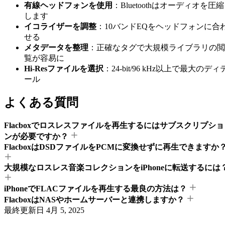
有線ヘッドフォンを使用
：Bluetoothはオーディオを圧縮
します
イコライザーを調整
：10バンドEQをヘッドフォンに合
せる
メタデータを整理
：正確なタグで大規模ライブラリの閲
覧が容易に
Hi-Resファイルを選択
：24-bit/96 kHz以上で最大のディ
ール
よくある質問
Flacboxでロスレスファイルを再生するにはサブスクリプショ
ンが必要ですか？
FlacboxはDSDファイルをPCMに変換せずに再生できますか
大規模なロスレス音楽コレクションをiPhoneに転送するには
iPhoneでFLACファイルを再生する最良の方法は？
FlacboxはNASやホームサーバーと連携しますか？
最終更新日
4月 5, 2025