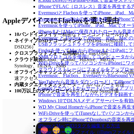
iCloud DriveからiPhoneやMacで音楽を
iPhoneでFLAC（ロスレス）音楽を再生する
EvermusciとFlacboxを使ってiPhon
EvermusicとSanDiskのiXpandを使っ
AppleデバイスにFlacboxを選ぶ理由
Evermusicを使ってiPhone、iPad、Ma
iPhoneまたはMacに保存されたローカル音
10バンドイコライザー
精密なトーンコントロール付き
Evermusic と Flacbox で iPhone、i
ネイティブDSDデコーディング
（DSD64、DSD128、
USBフラッシュドライブをiPhoneに接続
DSD256）
Finderを使ってMacからiPhoneまたはiP
クロスプラットフォーム同期
iOS・macOS間
SMBプロトコルを使用してコンピュータからi
クラウド統合
iCloud、pCloud、HiDrive、MEGA、
WiFi-Driveを使ってパソコンからiPho
Synology、DLNA、SMB
クラウドストレージにファイルをアップロードしてEv
オフラインキャッシュ
ダウンロード済みトラックへの高
Evermusic、Flacbox、EvertagからBlu
速アクセス
YouTubeから音楽をダウンロードしてiPho
内蔵タグエディタ
メタデータ・アルバムアート管理
Googleアカウントからサードパーティアプ
100万以上のダウンロード
4.6スターApp Store評価
iPhoneで音楽を再生しながらビデオを録画
Windows 10でDLNAメディアサーバーを有
WD My Cloud HomeからiPhoneで音楽を再
WiFi-Driveを使ってiTunesなしでパソコ
オフライン時にiPhoneでDropboxの音楽を
iPhoneとMacでID3タグを編集する方法
iPhoneでローカルファイル（iTunesファ