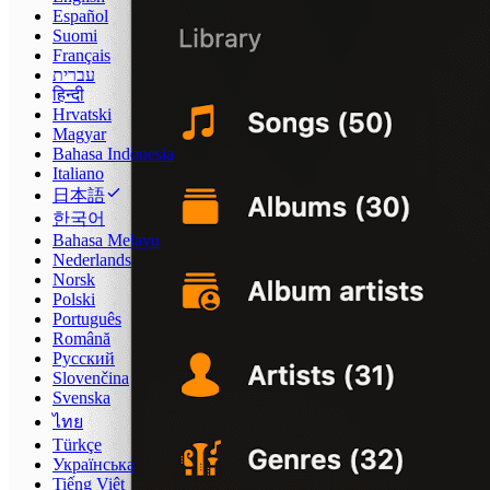
Español
Suomi
Français
עברית
हिन्दी
Hrvatski
Magyar
Bahasa Indonesia
Italiano
日本語
한국어
Bahasa Melayu
Nederlands
Norsk
Polski
Português
Română
Русский
Slovenčina
Svenska
ไทย
Türkçe
Українська
Tiếng Việt