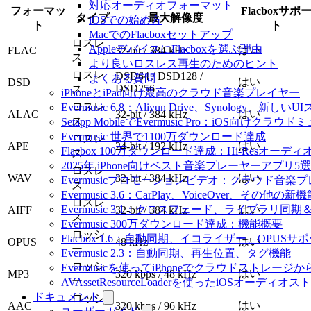
対応オーディオフォーマット
フォーマッ
Flacboxサポ
タイプ
最大解像度
iOSでの始め方
ト
ト
MacでのFlacboxセットアップ
ロスレ
AppleデバイスにFlacboxを選ぶ理由
はい
FLAC
32-bit / 384 kHz
ス
より良いロスレス再生のためのヒント
ロスレ
DSD64 / DSD128 /
よくある質問
はい
DSD
DSD256
ス
iPhoneとiPad向け最高のクラウド音楽プレイヤー
ロスレ
Evermusic 6.8：Aliyun Drive、Synology、新しい
はい
ALAC
32-bit / 384 kHz
ス
Setapp MobileでEvermusic Pro：iOS向けクラ
Evermusic 世界で1100万ダウンロード達成
ロスレ
はい
APE
24-bit / 192 kHz
Flacbox 100万ダウンロード達成：Hi-Resオーディ
ス
2025年 iPhone向けベスト音楽プレーヤーアプリ5選
ロスレ
はい
WAV
32-bit / 384 kHz
Evermusicプロモーションビデオ：クラウド音楽
ス
Evermusic 3.6：CarPlay、VoiceOver、その他の新
ロスレ
Evermusic 3.1：クロスフェード、ライブラリ同
はい
AIFF
32-bit / 384 kHz
ス
Evermusic 300万ダウンロード達成：機能概要
ロッシ
Flacbox 1.6：自動同期、イコライザー、OPUSサ
はい
OPUS
48 kHz
ー
Evermusic 2.3：自動同期、再生位置、タグ機能
ロッシ
Evermusicを使ってiPhoneでクラウドストレー
はい
MP3
320 kbps / 48 kHz
ー
AVAssetResourceLoaderを使ったiOSオーディ
ドキュメント
ロッシ
はい
AAC
320 kbps / 96 kHz