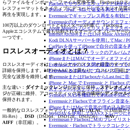
らファイルをインポート。ファイル変換不要。Flacboxはロス
FlacboxでサウンドエフェクトとDSPを使う方
レスフォーマットをネイティブにデコードしてスタジオ品質
iPhone、iPad、Macで音楽を再
再生を実現します。
Evermusicでギャップレス再生を有効
Evermusicのオーディオサウン
100万以上のダウンロードと4.6スターの評価で、Flacboxは
Apple Musicのプレイリストをエクスポ
Appleエコシステムで最も信頼されるオーディオプレーヤーの
Internet ArchiveまたはLive Musi
一つです。
Kodi DLNAサーバーを使用してMac / PC
CarPlayを使ってiPhoneで自分の音
ロスレスオーディオとは？
Spotifyのローカルトラックのア
iPhoneまたはMACでオーディオフ
ロスレスオーディオは、オリジナルのスタジオ録音のすべて
Evermusicでデバイス間の音楽ラ
詳細を保持します。MP3やAACとは異なり、ロスレス圧縮は
Evermusic & Flacboxでプ
完全な波形を維持します。
EvermusieまたはFlacboxからLas
iPhone と Mac で Evermusic 
主な違い：
ダイナミックレンジ
が完全に保持、
ステレオイメ
ステップバイステップガイド：iCloudライ
ジ
が正確に維持、アコースティック楽器の繊細な
ディテール
Synology NASを接続してiPhoneや
保持されます。
EvermusicとFlacboxでオフ
iPhoneまたはMacで音楽の埋め込み
一般的なロスレスフォーマット：
FLAC / ALAC
（CD品質か
WebDAVを使用してNASストレージに接
Hi-Res）、
DSD
（DSD64、DSD128、DSD256）、
WAV /
EvermusanドFlacboxにM3Uプレ
AIFF
（非圧縮）。
Evermusic・Flacboxでトラック