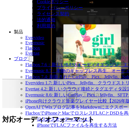
Cookieポリシー
プライバシーポリシー
ライセンス契約
法的通知
利用規約
製品
Evervideo
Evermusic
Flacbox
Evertag
ブログ
Flacbox 7.6：新しいBASSオーディオエン
Evermusic 8.7：本物のギャップレス再生
Flacbox 7.4: 刷新されたCarPlay、Plex、Jellyfin
Evervideo 1.7: 新しいPlex、Jellyfin、ク
Evertag 4.2: 新しいクラウド接続とタグエディタ
Evermusic 8.6: 新しいCarPlay、Plex、Jellyfi
iPhone向けクラウド音楽プレイヤー比較【2026年
OpenAIでWixブログ記事をMarkdownにエクスポー
FlacboxでiPhoneとMacでロスレスFLACとDSDを
対応オーディオフォーマット
ロスレスオーディオとは？
iPhoneでFLACファイルを再生する方法