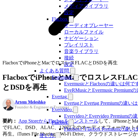
メディアライブラリ
設定
Flacbox
オーディオプレーヤー
ローカルファイル
ナビゲーション
プレイリスト
音楽ライブラリ
接続
FlacboxでiPhoneとMacでロスレスFLACとDSDを再生
設定
よくある質問
FlacboxでiPhoneとMacでロスレスFLAC
Evermusic
EvermusicとFlacboxの違いは何
とDSDを再生
EveRMusicとEvermusic Prem
Evertag
Artem Meleshko
EvertagとEvertag Premiumの
Founder & Engineer at Everappz
Evervideo
EvervideoとEvervideo Prem
要約：
App StoreからFlacboxをインストール
して、iPhoneとMa
Flacbox
でFLAC、DSD、ALAC、120以上のオーディオフォーマット
FlacboxとFlacbox Premium
再生。iTunes File Sharing、Wi-Fi Drive、クラウドストレージか
使い方