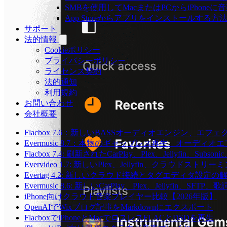
SMBを使用してMacまたはPCからiPhone
App Storeからアプリをインストールす
サポート
法的情報
Cookieポリシー
プライバシーポリシー
ライセンス契約
法的通知
利用規約
お問い合わせ
会社概要
Flacbox 7.6：新しいBASSオーディオエンジン、
Evermusic 8.7：本物のギャップレス再生、オー
Flacbox 7.4: 刷新されたCarPlay、Plex、Jellyfin、Subs
Evervideo 1.7: 新しいPlex、Jellyfin、クラウド
Evertag 4.2: 新しいクラウド接続とタグエディタ設定の
Evermusic 8.6: 新しいCarPlay、Plex、Jellyfin、SF
iPhone向けクラウド音楽プレイヤー比較【2026年版】
OpenAIでWixブログ記事をMarkdownにエクスポート
FlacboxでiPhoneとMacでロスレスFLACとDSDを再生