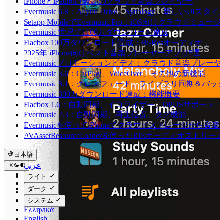
iPhoneとiPad向け最高のクラウド音楽プレイヤー
Evermusic 6.8：Aliyun Drive、Synology、新しいUIスタ
Setapp MobileでEvermusic Pro：iOS向けクラウドミュ
Evermusic 世界で1100万ダウンロード達成
Flacbox 100万ダウンロード達成：Hi-Resオーディオ
2025年 iPhone向けベスト音楽プレーヤーアプリ5選
Evermusicプロモーションビデオ：クラウド音楽プレー
Evermusic 3.6：CarPlay、VoiceOver、その他の新機能
Evermusic 3.1：クロスフェード、ライブラリ同期＆バ
Evermusic 300万ダウンロード達成：機能概要
Flacbox 1.6：自動同期、イコライザー、OPUSサポート
Evermusic 2.3：自動同期、再生位置、タグ機能
Evermusicを使ってiPhoneでクラウドストレージから
AVAssetResourceLoaderを使ったiOSオーディオストリ
日本語
عربي
Català
ライト
Čeština
ダーク
Dansk
Deutsch
システム
Ελληνικά
English