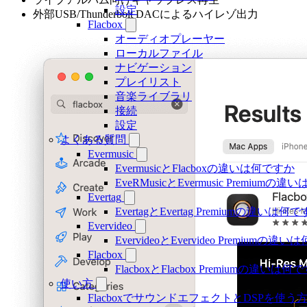
設定
外部USB/Thunderbolt DACによるハイレゾ出力
Flacbox
オーディオプレーヤー
ローカルファイル
ナビゲーション
プレイリスト
音楽ライブラリ
接続
設定
よくある質問
Evermusic
EvermusicとFlacboxの違いは何ですか
EveRMusicとEvermusic Premiumの
Evertag
EvertagとEvertag Premiumの違いは何
Evervideo
EvervideoとEvervideo Premiumの
Flacbox
FlacboxとFlacbox Premiumの違いは
使い方
FlacboxでサウンドエフェクトとDSPを使う方法: 