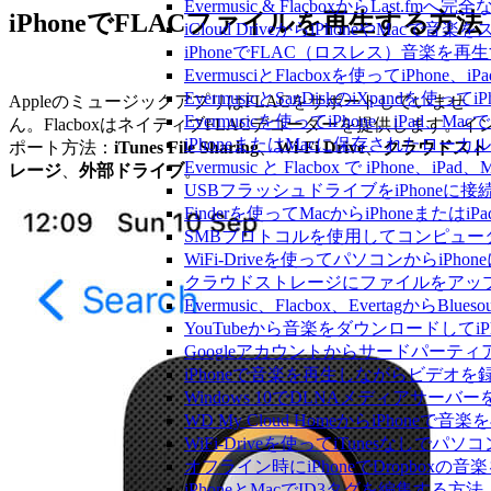
Evermusic & FlacboxからLast
iPhoneでFLACファイルを再生する方法
iCloud DriveからiPhoneやMac
iPhoneでFLAC（ロスレス）音楽を再
EvermusciとFlacboxを使ってiP
EvermusicとSanDiskのiXpand
AppleのミュージックアプリはFLACをサポートしていませ
Evermusicを使ってiPhone、iPad
ん。FlacboxはネイティブFLACデコーダーを提供します。イ
iPhoneまたはMacに保存されたロー
ポート方法：
iTunes File Sharing
、
Wi-Fi Drive
、
クラウドスト
Evermusic と Flacbox で iPho
レージ
、
外部ドライブ
。
USBフラッシュドライブをiPhone
Finderを使ってMacからiPhoneまた
SMBプロトコルを使用してコンピュータ
WiFi-Driveを使ってパソコンからi
クラウドストレージにファイルをアップロードし
Evermusic、Flacbox、Evertagか
YouTubeから音楽をダウンロードしてi
Googleアカウントからサードパーテ
iPhoneで音楽を再生しながらビデオを
Windows 10でDLNAメディアサーバ
WD My Cloud HomeからiPhoneで
WiFi-Driveを使ってiTunesなしで
オフライン時にiPhoneでDropboxの
iPhoneとMacでID3タグを編集する方法