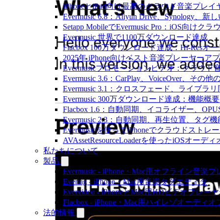
iPhoneとiPad向け最高のクラウド音楽プレイ
Evermusic 6.8：Aliyun Drive、Synolog
Setapp MobileでEvermusic Pro：iOS
Evermusic 世界で1100万ダウンロード達成
Flacbox 100万ダウンロード達成：Hi-Resオ
2025年 iPhone向けベスト音楽プレーヤーア
Evermusicプロモーションビデオ：クラウ
Evermusic 3.6：CarPlay、VoiceOver、そ
Evermusic 3.1：クロスフェード、ライブ
Evermusic 300万ダウンロード達成：機能概要
Flacbox 1.6：自動同期、イコライザー、OP
Evermusic 2.3：自動同期、再生位置、タグ機
Evermusicを使ってiPhoneでクラウド
AVAssetResourceLoaderを使ったiOSオ
私たちについて
製品
Evermusic - iPhone・Mac用オフライン音
Evertag - iPhone・Mac用音楽タグエディタ
Evervideo - iPhoneとMac用HDビデオプレー
Flacbox - iPhone・Mac用ハイレゾオーデ
法的情報