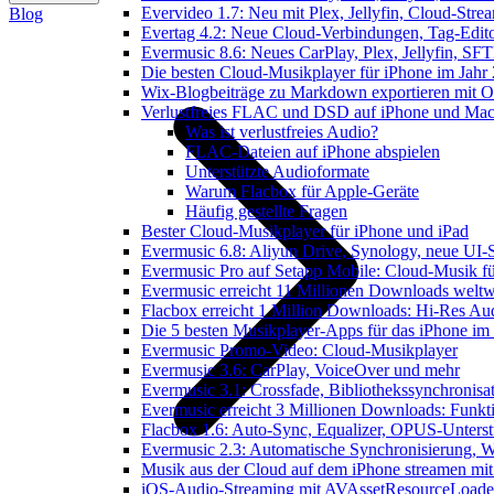
Evervideo 1.7: Neu mit Plex, Jellyfin, Cloud-Str
Blog
Evertag 4.2: Neue Cloud-Verbindungen, Tag-Editor
Evermusic 8.6: Neues CarPlay, Plex, Jellyfin, SF
Die besten Cloud-Musikplayer für iPhone im Jahr
Wix-Blogbeiträge zu Markdown exportieren mit 
Verlustfreies FLAC und DSD auf iPhone und Mac 
Was ist verlustfreies Audio?
FLAC-Dateien auf iPhone abspielen
Unterstützte Audioformate
Warum Flacbox für Apple-Geräte
Häufig gestellte Fragen
Bester Cloud-Musikplayer für iPhone und iPad
Evermusic 6.8: Aliyun Drive, Synology, neue UI-S
Evermusic Pro auf Setapp Mobile: Cloud-Musik f
Evermusic erreicht 11 Millionen Downloads weltw
Flacbox erreicht 1 Million Downloads: Hi-Res Au
Die 5 besten Musikplayer-Apps für das iPhone im
Evermusic Promo-Video: Cloud-Musikplayer
Evermusic 3.6: CarPlay, VoiceOver und mehr
Evermusic 3.1: Crossfade, Bibliothekssynchronis
Evermusic erreicht 3 Millionen Downloads: Funkti
Flacbox 1.6: Auto-Sync, Equalizer, OPUS-Unters
Evermusic 2.3: Automatische Synchronisierung, W
Musik aus der Cloud auf dem iPhone streamen mi
iOS-Audio-Streaming mit AVAssetResourceLoade