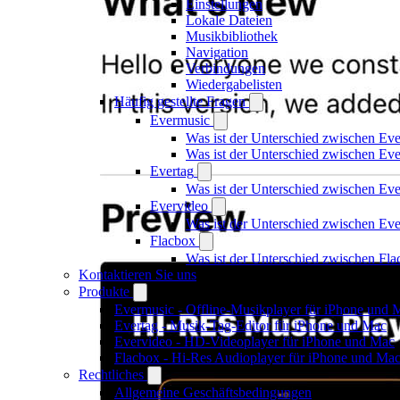
Einstellungen
Lokale Dateien
Musikbibliothek
Navigation
Verbindungen
Wiedergabelisten
Häufig gestellte Fragen
Evermusic
Was ist der Unterschied zwischen Ev
Was ist der Unterschied zwischen E
Evertag
Was ist der Unterschied zwischen Ev
Evervideo
Was ist der Unterschied zwischen E
Flacbox
Was ist der Unterschied zwischen Fl
Kontaktieren Sie uns
Produkte
Evermusic - Offline-Musikplayer für iPhone und 
Evertag - Musik-Tag-Editor für iPhone und Mac
Evervideo - HD-Videoplayer für iPhone und Mac
Flacbox - Hi-Res Audioplayer für iPhone und Ma
Rechtliches
Allgemeine Geschäftsbedingungen