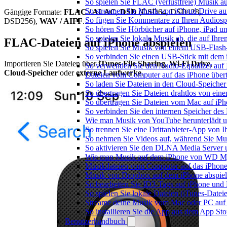
So spielen Sie FLAC (verlustfreie) Musik a
So streamen Sie Musik von iCloud Drive au
Gängige Formate:
FLAC / ALAC
,
DSD
(DSD64, DSD128,
So fügen Sie Kommentare zu Ihren Audiospu
DSD256),
WAV / AIFF
.
So hören Sie Hörbücher auf iPhone, iPad u
So spielen Sie lokale Musik ab, die auf Ihr
FLAC-Dateien auf iPhone abspielen
So spielen Sie Musik von einem USB-Flash
So verbinden Sie einen USB-Stick mit dem 
Importieren Sie Dateien über
iTunes File Sharing
,
Wi-Fi Drive
,
So verwenden Sie den Audio-Equalizer auf 
Cloud-Speicher
oder
externe Laufwerke
.
Dateien vom Computer auf das iPhone über
So laden Sie Dateien in den Cloud-Speicher
So übertragen Sie Dateien drahtlos von ein
So übertragen Sie Dateien vom Mac auf iPh
So verbinden Sie den internen Speicher de
Wie man Musik von YouTube herunterlädt u
So trennen Sie eine Drittanbieter-App von
So nehmen Sie Videos auf, während Sie Mus
So aktivieren Sie den DLNA Media Server 
Wie man Musik auf dem iPhone von WD My
Musikdateien vom Computer auf das iPhone
Musik von Dropbox auf dem iPhone abspiele
So bearbeiten Sie ID3-Tags auf iPhone und
So spielen Sie lokale Dateien (iTunes-Date
Streame deine Musik vom Mac oder PC auf
So installieren Sie die App aus dem App St
Benutzerhandbuch