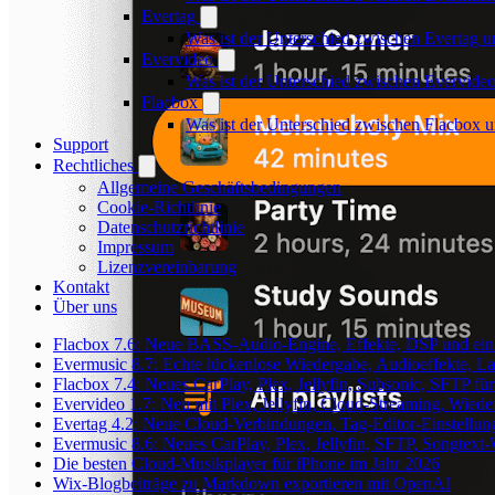
Evertag
Was ist der Unterschied zwischen Evertag 
Evervideo
Was ist der Unterschied zwischen Evervid
Flacbox
Was ist der Unterschied zwischen Flacbox
Support
Rechtliches
Allgemeine Geschäftsbedingungen
Cookie-Richtlinie
Datenschutzrichtlinie
Impressum
Lizenzvereinbarung
Kontakt
Über uns
Flacbox 7.6: Neue BASS-Audio-Engine, Effekte, DSP und ein
Evermusic 8.7: Echte lückenlose Wiedergabe, Audioeffekte, Lau
Flacbox 7.4: Neues CarPlay, Plex, Jellyfin, Subsonic, SFTP f
Evervideo 1.7: Neu mit Plex, Jellyfin, Cloud-Streaming, Wied
Evertag 4.2: Neue Cloud-Verbindungen, Tag-Editor-Einstellung
Evermusic 8.6: Neues CarPlay, Plex, Jellyfin, SFTP, Songtext
Die besten Cloud-Musikplayer für iPhone im Jahr 2026
Wix-Blogbeiträge zu Markdown exportieren mit OpenAI