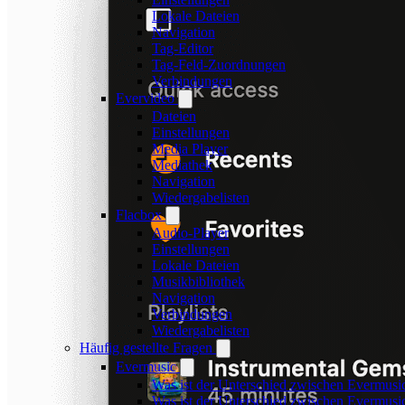
Lokale Dateien
Navigation
Tag-Editor
Tag-Feld-Zuordnungen
Verbindungen
Evervideo
Dateien
Einstellungen
Media Player
Mediathek
Navigation
Wiedergabelisten
Flacbox
Audio-Player
Einstellungen
Lokale Dateien
Musikbibliothek
Navigation
Verbindungen
Wiedergabelisten
Häufig gestellte Fragen
Evermusic
Was ist der Unterschied zwischen Evermusi
Was ist der Unterschied zwischen Evermus