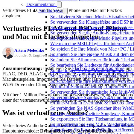
Dokumentation
Verlustfreies FLAC und DSD auf iPhone und Mac mit Flacbox
Anleitungen
abspielen
So aktivieren Sie einen Musik-Visualizer b
So verwenden Sie Klangeffekte und DSP in 
Verlustfreies FLAC und DSD auf iPhone
So aktivieren und nutzen Sie die lückenlos
So verwenden Sie die Audio-Klangeffekte in
und Mac mit Flacbox abspielen
So exportieren Sie Apple Music-Playlists u
Wie man eine M3U-Playlist für Internet Arch
So spielen Sie Ihre Musik von Mac / PC /
Artem Meleshko
So spielen Sie Ihre eigene Musik auf dem i
Founder & Engineer at Everappz
So ändern Sie Albumcover für lokale Titel a
So bearbeiten Sie Liedtexte für Audiodate
Zusammenfassung:
Installieren Sie
Flacbox aus dem App Store
um
So übertragen Sie Ihre Musikbibliothek zwis
FLAC, DSD, ALAC und 120+ andere Audioformate auf iPhone und
So archivieren Sie (ZIP) Wiedergabelisten, 
Mac abzuspielen. Importieren Sie Dateien über iTunes File Sharing,
So scrobbeln Sie Ihre Musikhistorie von Ev
Wi-Fi Drive oder Cloud-Speicher. Keine Dateikonvertierung nötig.
Schritt-für-Schritt-Anleitung: Importieren 
So verwenden Sie dynamische Jetzt läuft-W
Mit über 1 Million Downloads und 4,6-Sterne-Bewertung ist Flacbox
So verbinden Sie Synology NAS und hören
einer der vertrauenswürdigsten Audio-Player im Apple-Ökosystem.
Offline-Musik in Evermusic & Flacbox abspi
So verbinden Sie NAS-Speicher über WebD
Was ist verlustfreies Audio?
So zeigen Sie eingebettete Songtexte, Kom
So exportieren Sie Ihre Titelsammlung in
So importieren Sie eine M3U-Wiedergabelis
Verlustfreies Audio bewahrt jedes Detail der Original-Studioaufnahme
Exportieren Sie Ihren vollständigen Hörver
Hauptunterschiede:
Dynamikbereich
,
Stereobild
,
Details
.