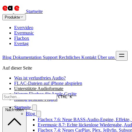
Startseite
Produkte
Evervideo
Evermusic
Flacbox
Evertag
Blog
Dokumentation
Support
Rechtliches
Kontakt
Über uns
Auf dieser Seite
Was ist verlustfreies Audio?
FLAC-Dateien auf iPhone abspielen
Unterstützte Audioformate
Warum Flacbox für Apple-Geräte
CTRL K
Häufig gestellte Fragen
Startseite
Nach oben
Blog
Flacbox 7.6: Neue BASS-Audio-Engine, Effekte, 
Evermusic 8.7: Echte lückenlose Wiedergabe, Audio
Flacbox 7.4: Neues CarPlay, Plex, Jellyfin, Subs