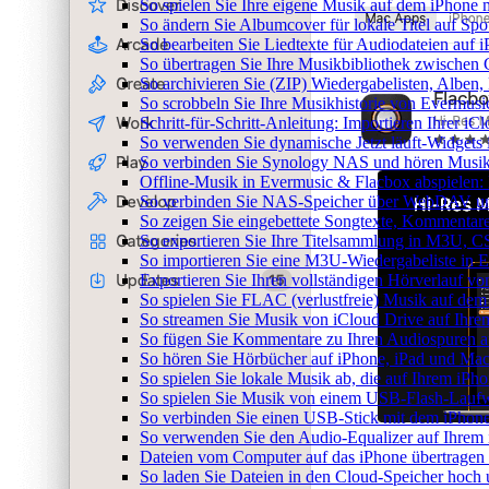
So spielen Sie Ihre eigene Musik auf dem iPhone 
So ändern Sie Albumcover für lokale Titel auf Spot
So bearbeiten Sie Liedtexte für Audiodateien au
So übertragen Sie Ihre Musikbibliothek zwischen G
So archivieren Sie (ZIP) Wiedergabelisten, Alben,
So scrobbeln Sie Ihre Musikhistorie von Evermusi
Schritt-für-Schritt-Anleitung: Importieren Ihrer i
So verwenden Sie dynamische Jetzt läuft-Widgets
So verbinden Sie Synology NAS und hören Musik
Offline-Musik in Evermusic & Flacbox abspielen: 
So verbinden Sie NAS-Speicher über WebDAV un
So zeigen Sie eingebettete Songtexte, Kommenta
So exportieren Sie Ihre Titelsammlung in M3U,
So importieren Sie eine M3U-Wiedergabeliste in 
Exportieren Sie Ihren vollständigen Hörverlauf v
So spielen Sie FLAC (verlustfreie) Musik auf dem
So streamen Sie Musik von iCloud Drive auf Ihr
So fügen Sie Kommentare zu Ihren Audiospuren au
So hören Sie Hörbücher auf iPhone, iPad und Ma
So spielen Sie lokale Musik ab, die auf Ihrem iPho
So spielen Sie Musik von einem USB-Flash-Lauf
So verbinden Sie einen USB-Stick mit dem iPhone
So verwenden Sie den Audio-Equalizer auf Ihrem
Dateien vom Computer auf das iPhone übertragen
So laden Sie Dateien in den Cloud-Speicher hoch 