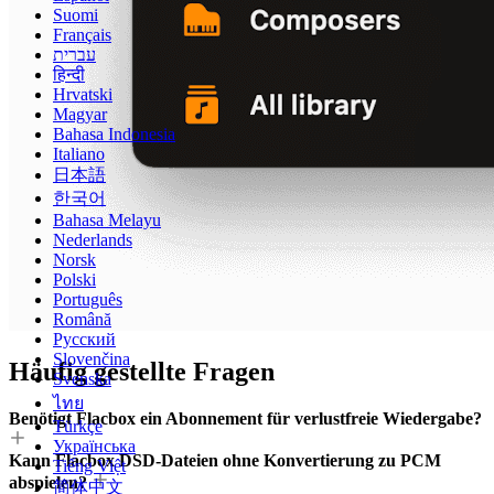
Suomi
Français
עברית
हिन्दी
Hrvatski
Magyar
Bahasa Indonesia
Italiano
日本語
한국어
Bahasa Melayu
Nederlands
Norsk
Polski
Português
Română
Русский
Slovenčina
Häufig gestellte Fragen
Svenska
ไทย
Benötigt Flacbox ein Abonnement für verlustfreie Wiedergabe?
Türkçe
Українська
Kann Flacbox DSD-Dateien ohne Konvertierung zu PCM
Tiếng Việt
abspielen?
简体中文