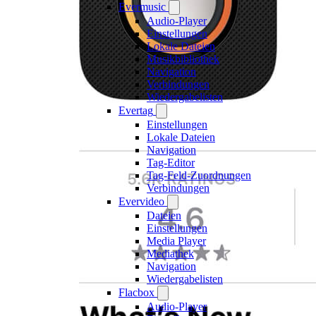
Evermusic
Audio-Player
Einstellungen
Lokale Dateien
Musikbibliothek
Navigation
Verbindungen
Wiedergabelisten
Evertag
Einstellungen
Lokale Dateien
Navigation
Tag-Editor
Tag-Feld-Zuordnungen
Verbindungen
Evervideo
Dateien
Einstellungen
Media Player
Mediathek
Navigation
Wiedergabelisten
Flacbox
Audio-Player