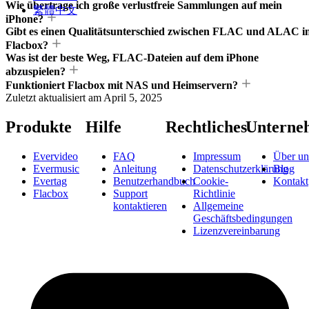
Wie übertrage ich große verlustfreie Sammlungen auf mein
繁體中文
iPhone?
Gibt es einen Qualitätsunterschied zwischen FLAC und ALAC i
Flacbox?
Was ist der beste Weg, FLAC-Dateien auf dem iPhone
abzuspielen?
Funktioniert Flacbox mit NAS und Heimservern?
Zuletzt aktualisiert am
April 5, 2025
Produkte
Hilfe
Rechtliches
Unterne
Evervideo
FAQ
Impressum
Über un
Evermusic
Anleitung
Datenschutzerklärung
Blog
Evertag
Benutzerhandbuch
Cookie-
Kontakt
Flacbox
Support
Richtlinie
kontaktieren
Allgemeine
Geschäftsbedingungen
Lizenzvereinbarung