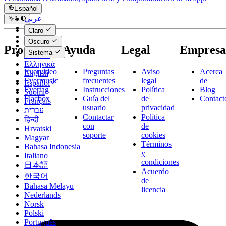
Español
عربي
Català
Claro
Čeština
Oscuro
Dansk
Productos
Ayuda
Legal
Empresa
Sistema
Deutsch
Ελληνικά
Evervideo
Preguntas
Aviso
Acerca
English
Evermusic
frecuentes
legal
de
Español
Evertag
Instrucciones
Política
Blog
Suomi
Flacbox
Guía del
de
Contact
Français
usuario
privacidad
עברית
Contactar
Política
हिन्दी
con
de
Hrvatski
soporte
cookies
Magyar
Términos
Bahasa Indonesia
y
Italiano
condiciones
日本語
Acuerdo
한국어
de
Bahasa Melayu
licencia
Nederlands
Norsk
Polski
Português