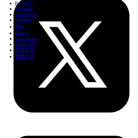
Română
Русский
Slovenčina
Svenska
ไทย
Türkçe
Українська
Tiếng Việt
简体中文
繁體中文