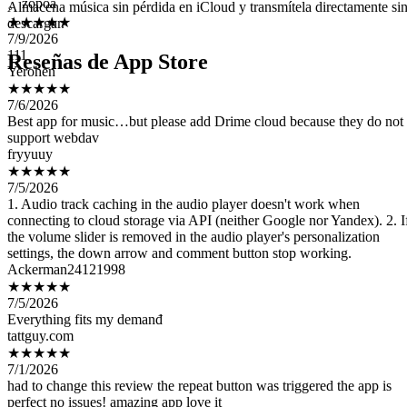
Almacena música sin pérdida en iCloud y transmítela directamente si
7/9/2026
descargar.
111
Yerohen
Reseñas de App Store
★★★★★
7/6/2026
Best app for music…but please add Drime cloud because they do not
support webdav
fryyuuy
★★★★★
7/5/2026
1. Audio track caching in the audio player doesn't work when
connecting to cloud storage via API (neither Google nor Yandex). 2. I
the volume slider is removed in the audio player's personalization
settings, the down arrow and comment button stop working.
Ackerman24121998
★★★★★
7/5/2026
Everything fits my demanđ
tattguy.com
★★★★★
7/1/2026
had to change this review the repeat button was triggered the app is
perfect no issues! amazing app love it
bajajshsh
★★★★★