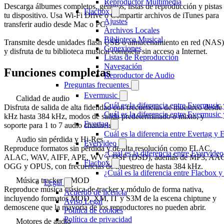
Reproductor Multimedia
Descarga álbumes completos, géneros, listas de reproducción y pistas
Flacbox
tu dispositivo. Usa Wi-Fi Drive o Compartir archivos de iTunes para
Ajustes
transferir audio desde Mac o PC.
Archivos Locales
Biblioteca Musical
Transmite desde unidades flash USB o almacenamiento en red (NAS)
Conexiones
y disfruta de tu biblioteca musical completa sin acceso a Internet.
Listas de Reproducción
Navegación
Funciones completas
Reproductor de Audio
Preguntas frecuentes
Evermusic
Calidad de audio
Cuál es la diferencia entre Evermusic
Disfruta de salida de alta fidelidad con frecuencias de muestreo desde
Cuál es la diferencia entre Evermusi
kHz hasta 384 kHz, modos de salida predeterminado o mixto, y
Evertag
soporte para 1 to 7 audio channels.
Cuál es la diferencia entre Evertag y
Audio sin pérdida y Hi-Res
Evervideo
Reproduce formatos sin pérdida y de alta resolución como FLAC,
¿Cuál es la diferencia entre Evervid
ALAC, WAV, AIFF, APE, WV y DSF (DSD), además de MP3, AA
Flacbox
OGG y OPUS, con frecuencias de muestreo de hasta 384 kHz.
¿Cuál es la diferencia entre Flacbox
Música tracker y MOD
Legal
Reproduce música clásica de tracker y módulo de forma nativa,
Acuerdo de licencia
incluyendo formatos MOD, XM, IT y S3M de la escena chiptune y
Aviso Legal
demoscene que la mayoría de los reproductores no pueden abrir.
Política de cookies
Política de privacidad
Motores de audio