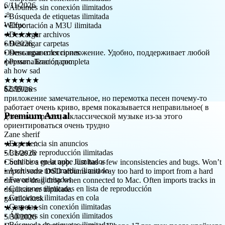
• Álbumes sin conexión ilimitados
Wilfuc
• Búsqueda de etiquetas ilimitada
★★★★★
• Exportación a M3U ilimitada
6/9/2026
• Descargar archivos
Очень нравится приложение. Удобно, поддерживает любой
• Descargar carpetas
формат . Благодарю
• Descargar colecciones
ah how sad
• Personalización completa
★★★★★
6/3/2026
приложение замечательное, но перемотка песен почему-то
$2.99
/mes
работает очень криво, время показывается неправильное( в
длинных треках, в классической музыке из-за этого
ориентироваться очень трудно
Premium Anual
Zane sherif
★★★★☆
5/31/2026
• Experiencia sin anuncios
Could be a great app. Just has a few inconsistencies and bugs. Won’t
• Listas de reproducción ilimitadas
import some DSD albums and way too hard to import from a hard
• Servicios en la nube ilimitados
drive or drag drop when connected to Mac. Often imports tracks in
• Archivado multimedia ilimitado
duplicate or triplicate.
• Favoritos ilimitados
gavrilovkrsk
• Canciones ilimitadas en lista de reproducción
★★★★★
• Canciones ilimitadas en cola
5/30/2026
• Carpetas sin conexión ilimitadas
Перестал работать виджет на IPhone 17 pro max после крайнего
• Álbumes sin conexión ilimitados
обновления. Прошу исправить.
• Búsqueda de etiquetas ilimitada