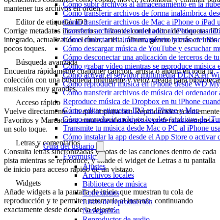
Cómo subir archivos al almacenamiento en la nube
mantener tus archivos en orden.
Cómo transferir archivos de forma inalámbrica de
Cómo transferir archivos de Mac a iPhone o iPad 
Editor de etiquetas ID3
Transferir archivos del ordenador al iPhone usan
Corrige metadatos incorrectos o faltantes con el editor de etiquetas ID
Cómo conectar el almacenamiento interno del Bl
integrado, actualizando el título, artista, álbum, género y más en unos
Cómo descargar música de YouTube y escuchar mú
pocos toques.
Cómo desconectar una aplicación de terceros de t
Búsqueda avanzada
Cómo grabar vídeo mientras se reproduce música e
Encuentra rápidamente cualquier canción, artista o álbum en toda tu
Cómo activar el servidor multimedia DLNA en Wi
colección con una búsqueda inteligente y veloz creada para biblioteca
Cómo reproducir música en iPhone desde WD M
musicales muy grandes.
Cómo transferir archivos de música del ordenador
Reproduce música de Dropbox en tu iPhone cuando
Acceso rápido
Cómo editar etiquetas ID3 en iPhone y Mac
Vuelve directamente a lo que importa con Reproducido recientemente
Cómo reproducir archivos locales (archivos de iTu
Favoritos y Marcadores, manteniendo tus pistas preferidas siempre a
Transmite tu música desde Mac o PC al iPhone 
un solo toque.
Cómo instalar la app desde el App Store o activar
Letras y comentarios
Guía del usuario
Consulta letras sincronizadas y notas de las canciones dentro de cada
Evermusic
pista mientras se reproduce, y añade el widget de Letras a tu pantalla
Ajustes
de inicio para acceso rápido de un vistazo.
Archivos locales
Widgets
Biblioteca de música
Añade widgets a la pantalla de inicio que muestran tu cola de
Conexiones
reproducción y te permiten retomarla al instante, continuando
Listas de reproducción
exactamente desde donde la dejaste.
Navegación
Reproductor de audio