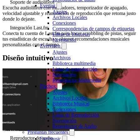
Soporte de audiolibros
Evertag
Escucha audiolibros con marcadores, temporizador de apagado,
Ajustes
velocidad ajustable y reanudación de reproducción que retoma justo
Archivos Locales
donde lo dejaste.
Conexiones
Integración Last.fm
Correspondencias de campos de etiquetas
Conecta tu cuenta de Last.fm para hacer scrobbling de pistas, seguir
Editor de Etiquetas
tus estadísticas de escucha y obtener recomendaciones musicales
Navegación
personalizadas con el tiempo.
Evervideo
Ajustes
Diseño intuitivo
Archivos
Biblioteca multimedia
Listas de reproducción
Navegación
Reproductor Multimedia
Flacbox
Ajustes
Archivos Locales
Biblioteca Musical
Conexiones
Listas de Reproducción
Navegación
Reproductor de Audio
Preguntas frecuentes
Reproductor de audio
Evermusic