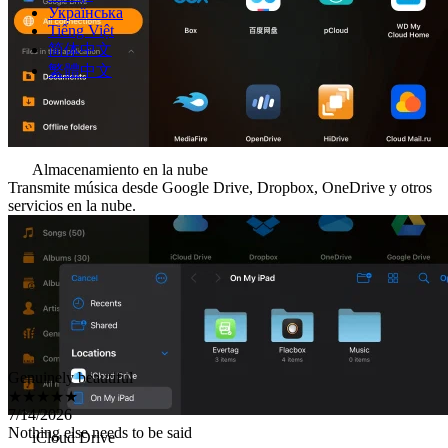
Українська
Tiếng Việt
简体中文
繁體中文
Almacenamiento en la nube
Transmite música desde Google Drive, Dropbox, OneDrive y otros
servicios en la nube.
Genuinely beautiful
★★★★★
7/14/2026
Nothing else needs to be said
。zopoa
iCloud Drive
★★★★★