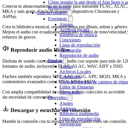
Cómo instalar la app desde el App Store o a
Conecta tu almacenamiento en la nube para transmitir FLAC, ALAC,
promocional
MKA y más gratis. Envía fácilmente a dispositivos Chromecast y
Guía del usuario
AirPlay.
Evermusic
Ajustes
Crea tu biblioteca musical, organiza pistas por álbum, artista y género.
Archivos locales
Mejora el audio con ecualizador integrado, control de tono/velocidad 
Biblioteca de música
refuerzo de graves.
Conexiones
Listas de reproducción
Reproducir audio Hi-Res
Navegación
Reproductor de audio
Evertag
Disfruta de sonido con calidad de estudio con soporte para más de 12
formatos de audio, incluyendo FLAC, ALAC, WAV, AIFF y DSD.
Ajustes
Archivos Locales
Flacbox también reproduce MP3, AAC, OGG, APE, MOD, MKA y
Conexiones
contenedores avanzados como MKV, MP4 y MOV.
Correspondencias de campos de etiqu
Editor de Etiquetas
Con amplia compatibilidad de códecs, toda tu colección es accesible
Navegación
sin necesidad de conversión.
Evervideo
Ajustes
Archivos
Descargar y escuchar sin conexión
Biblioteca multimedia
Listas de reproducción
Mantén la conexión con tu música incluso cuando estés sin conexión.
Navegación