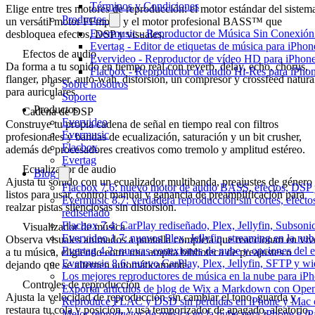
Términos y Condiciones
Elige entre tres motores de reproducción: el motor estándar del sistem
Productos
un versátil motor FFmpeg y el motor profesional BASS™ que
Evermusic - Reproductor de Música Sin Conexión
desbloquea efectos, DSP y visuales.
Evertag - Editor de etiquetas de música para iPho
Efectos de audio
Evervideo - Reproductor de vídeo HD para iPhon
Da forma a tu sonido en tiempo real con reverb, delay, echo, chorus,
Flacbox - Reproductor de audio Hi-Res para iPho
flanger, phaser, auto-wah, distorsión, un compresor y crossfeed natura
Sobre nosotros
para auriculares.
Soporte
Productos
Cadena de DSP
Evervideo
Construye tu propia cadena de señal en tiempo real con filtros
Evermusic
profesionales y bandas de ecualización, saturación y un bit crusher,
Flacbox
además de procesadores creativos como tremolo y amplitud estéreo.
Evertag
Ecualizador de audio
Blog
Ajusta tu sonido con un ecualizador multibanda, preajustes de género
Flacbox 7.6: nuevo motor de audio BASS, efectos, DSP y
listos para usar, control manual y ganancia de preamplificación para
Evermusic 8.7: verdadera reproducción sin cortes, efect
realzar pistas silenciosas sin distorsión.
rediseñado
Flacbox 7.4: CarPlay rediseñado, Plex, Jellyfin, Subson
Visualizador de música
Evervideo 1.7: nuevos Plex, Jellyfin, streaming en la nu
Observa visuales animados a pantalla completa que reaccionan en viv
Evertag 4.2: nuevas conexiones de nube y opciones del ed
a tu música, eligiendo entre una amplia biblioteca de preajustes o
Evermusic 8.6: nuevo CarPlay, Plex, Jellyfin, SFTP y wid
dejando que se alternen automáticamente.
Los mejores reproductores de música en la nube para iP
Controles de reproducción
Exportar artículos de blog de Wix a Markdown con Ope
Ajusta la velocidad de reproducción sin cambiar el tono, guarda y
Reproduce FLAC y DSD sin pérdidas en iPhone y Mac 
restaura tu cola y posición, y usa temporizador de apagado, aleatorio,
Mejor reproductor de música en la nube para iPhone e iP