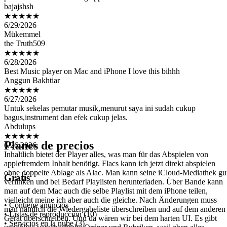
6/29/2026
Mükemmel
the Truth509
★★★★★
6/28/2026
Best Music player on Mac and iPhone I love this bihhh
Anggun Bakhtiar
★★★★★
6/27/2026
Untuk sekelas pemutar musik,menurut saya ini sudah cukup
bagus,instrument dan efek cukup jelas.
Abdulups
★★★★★
6/26/2026
Inhaltlich bietet der Player alles, was man für das Abspielen von
Planes de precios
applefremdem Inhalt benötigt. Flacs kann ich jetzt direkt abspielen
ohne doppelte Ablage als Alac. Man kann seine iCloud-Mediathek gu
verlinken und bei Bedarf Playlisten herunterladen. Über Bande kann
man auf dem Mac auch die selbe Playlist mit dem iPhone teilen,
Gratis
vielleicht meine ich aber auch die gleiche. Nach Änderungen muss
man nämlich die Wiedergabeliste überschreiben und auf dem anderen
Gerät überschreiben. Und da wären wir bei dem harten UI. Es gibt
• Contiene anuncios
unzählige verschachtelte Ordner und Rubriken, weil eben alles
• Listas de reproducción (10)
mögliche geht. Wenn man sich aber etwas mit dem Programm
• Servicios en la nube (3)