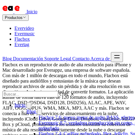
Inicio
Productos
Evervideo
Evermusic
Flacbox
Evertag
Blog
Documentación
Soporte
Legal
Contacto
Acerca de
Flacbox es un reproductor de audio de alta resolución para iPhone y
Mac desarrollado por Everappz, una empresa de software española.
Con más de 1 millón de descargas en todo el mundo, Flacbox está
diseñado para audiófilos y entusiastas de la música que desean
reproducir archivos de audio sin pérdida y de alta resolución en sus
dispositivos Apple sin necesidad de convertir formatos. La aplicación
CTRL K
admite de forma nativa más de 120 formatos de audio, incluyendo
FLAC, DSD (DSD64, DSD128, DSD256), ALAC, APE, WAV,
Inicio
AIFF, OGG, OPUS, WMA, MKA, MP3, AAC y más. Flacbox se
Blog
conecta a más de 30 servicios de almacenamiento en la nube,
Flacbox 7.6: nuevo motor de audio BASS, efectos,
incluyendo iCloud Drive, Google Drive, Dropbox, OneDrive, MEG
Evermusic 8.7: verdadera reproducción sin cortes,
Box y pCloud, permitiendo a los usuarios transmitir su colección de
rediseñado
música de alta resolución directamente desde la nube o descargar
Flacbox 7.4: CarPlay rediseñado, Plex, Jellyfin, 