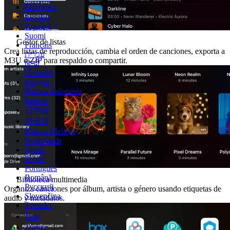
Ελληνικά
English
Español
Suomi
Gestor de listas
Français
Crea listas de reproducción, cambia el orden de canciones, exporta a
עברית
M3U o ZIP para respaldo o compartir.
हिन्दी
Hrvatski
Magyar
Bahasa Indonesia
Italiano
日本語
한국어
Bahasa Melayu
Nederlands
Norsk
Polski
Português
Română
Biblioteca multimedia
Русский
Organiza canciones por álbum, artista o género usando etiquetas de
Slovenčina
audio y metadatos.
Svenska
ไทย
Türkçe