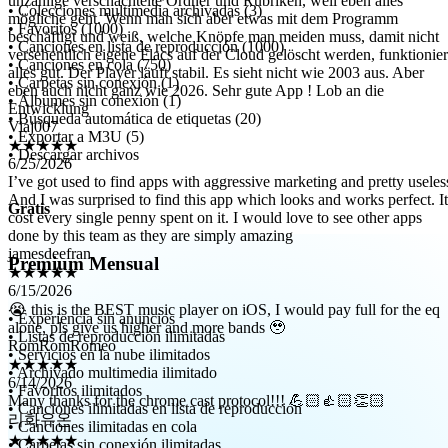
beschäftigt und weiß, welche Knöpfe man meiden muss, damit nicht
• Colecciones multimedia archivadas (3)
versehentlich eigene Flacs auf der Cloud gelöscht werden, funktionier
• Favoritos (1000)
alles gut. Der Player läuft stabil. Es sieht nicht wie 2003 aus. Aber
• Canciones en lista de reproducción (1000)
eben auch nicht ganz wie 2026. Sehr gute App ! Lob an die
• Canciones en cola (750)
Entwicklung
• Carpetas sin conexión (1)
Viaj007
• Álbumes sin conexión (1)
★★★★★
• Búsqueda automática de etiquetas (20)
6/25/2026
• Exportar a M3U (5)
I’ve got used to find apps with aggressive marketing and pretty useles
• Descargar archivos
And I was surprised to find this app which looks and works perfect. It
cost every single penny spent on it. I would love to see other apps
done by this team as they are simply amazing
Gratis
jamesdeefran
★★★★★
6/15/2026
Premium Mensual
😭 this is the BEST music player on iOS, I would pay full for the eq
alone, pls give us higher and more bands 🥹
RomRomRomeo
• Experiencia sin anuncios
★★★★★
• Listas de reproducción ilimitadas
6/14/2026
• Servicios en la nube ilimitados
Many thanks for the chrome cast protocol!!! 💪🏻👍🏻👏🏻
• Archivado multimedia ilimitado
리화유온
• Favoritos ilimitados
★★★★★
• Canciones ilimitadas en lista de reproducción
6/11/2026
• Canciones ilimitadas en cola
• Carpetas sin conexión ilimitadas
ㅎ