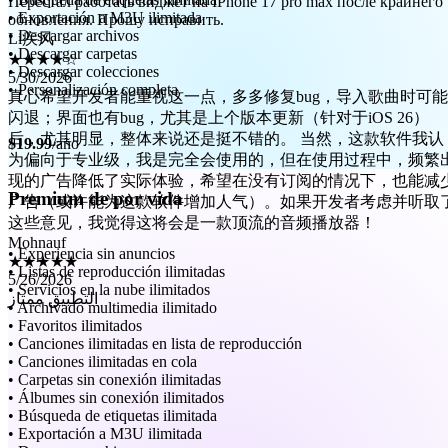
Li疾风
• Exportación a M3U ilimitada
★★★★☆
• Descargar archivos
5/30/2026
• Descargar carpetas
真心希望开发者能重视这一点，多多修复bug，导入歌曲时可能
• Descargar colecciones
闪退；界面也有bug，尤其是上个版本更新（针对于iOS 26）
• Personalización completa
后，尤其明显，整体来说还是挺不错的。 当然，这款软件我认
为偏向于专业级，我是完全会使用的，但在使用过程中，频繁
$19.99
/año
现的广告降低了实际体验，希望在没有订阅的情况下，也能减
广告（或许能为这款软件增加人气）。如果开发者考虑并听取
这些意见，我觉得这将会是一款顶流的音频播放器！
Premium de por vida
Mohnauf
★★★★★
5/26/2026
• Experiencia sin anuncios
التطبيق ممتاز
• Listas de reproducción ilimitadas
• Servicios en la nube ilimitados
• Archivado multimedia ilimitado
• Favoritos ilimitados
• Canciones ilimitadas en lista de reproducción
• Canciones ilimitadas en cola
• Carpetas sin conexión ilimitadas
• Álbumes sin conexión ilimitados
• Búsqueda de etiquetas ilimitada
• Exportación a M3U ilimitada