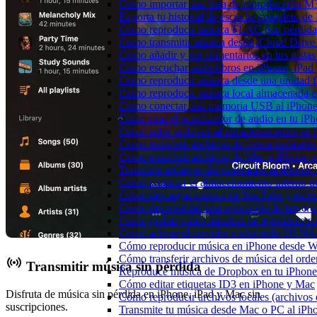
Cómo importar una lista de reproducción 
Exporta tu historial de escucha completo de
Cómo reproducir música FLAC (sin pérdida
Cómo transmitir música desde iCloud Drive
Cómo añadir y ver comentarios en tus pista
Cómo escuchar audiolibros en iPhone, iPa
Cómo reproducir música desde una unidad 
Cómo reproducir música local almacenada e
Cómo conectar una memoria USB al iPhone y 
Cómo usar el ecualizador de audio en tu iP
Cómo subir archivos al almacenamiento en l
Cómo transferir archivos de forma inalámbr
Cómo transferir archivos de Mac a iPhone o
Transferir archivos del ordenador al iPhon
Cómo conectar el almacenamiento interno 
Cómo descargar música de YouTube y escuc
Cómo desconectar una aplicación de tercero
Cómo grabar vídeo mientras se reproduce mú
Cómo activar el servidor multimedia DLNA 
Cómo reproducir música en iPhone desd
Cómo transferir archivos de música del ord
Transmitir música sin pérdida
Reproduce música de Dropbox en tu iPhone 
Cómo editar etiquetas ID3 en iPhone y Mac
Disfruta de música sin pérdida en iPhone, iPad y Mac sin
Cómo reproducir archivos locales (archivos
suscripciones.
Transmite tu música desde Mac o PC al iP