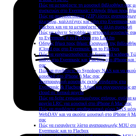
Πώς να μεταφέρετε τη μουσική βιβλιοθήκη σας μ
συσκευών στο Evermusic: Οδηγός βήμα προς βή
Πώς να αρχειοθετήσετε (ZIP) λίστες αναπαραγωγ
άλμπουμ, καλλιτέχνες και είδη στο Evermusic και
Flacbox και να τα μεταφέρετε σε άλλη συσκευή
Πώς να κάνετε Scrobble το ιστορικό μουσικής σα
το Evermusic ή το Flacbox στο Last.fm
Οδηγός βήμα προς βήμα: Εισαγωγή της βιβλιοθή
iCloud σας στο Evermusic και το Flacbox
Πώς να χρησιμοποιήσετε τα δυναμικά widgets Τ
παίζει στο Evermusic και Flacbox στο iPhone και
σας
Πώς να συνδέσετε το Synology NAS και να ακού
μουσική στο iPhone ή Mac σας
Αναπαραγωγή μουσικής εκτός σύνδεσης στο
Evermusic & Flacbox: Λήψη και συγχρονισμός απ
cloud σε τοπικά αρχεία
Πώς να δείτε ενσωματωμένους στίχους, σχόλια κ
αρχεία LRC για μουσική στο iPhone ή Mac σας
Πώς να συνδέσετε αποθηκευτικό χώρο NAS μέ
WebDAV και να ακούτε μουσική στο iPhone ή M
σας
Πώς να εισαγάγετε λίστα αναπαραγωγής M3U στ
Evermusic και το Flacbox