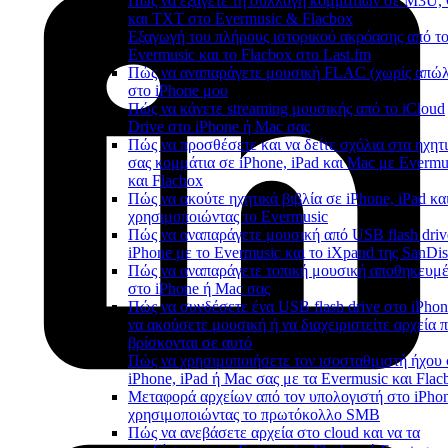
Πώς να εξάγετε τη συλλογή κομματιών σε M3U
και TXT στο Evermusic & Flacbox
Εξαγωγή του πλήρους ιστορικού ακρόασης από τ
Evermusic και το Flacbox στο Last.fm
Πώς να αναπαράγετε μουσική FLAC (χωρίς απώλ
στο iPhone μου
Πώς να κάνετε streaming μουσικής από το iCloud
Drive στο iPhone ή Mac σας
Πώς να προσθέσετε και να δείτε σχόλια στα ηχητ
σας κομμάτια σε iPhone, iPad και Mac με Evermu
και Flacbox
Πώς να ακούτε ηχητικά βιβλία σε iPhone, iPad κα
χρησιμοποιώντας το Evermusic
Πώς να αναπαράγετε μουσική από USB flash driv
iPhone με το Evermusic και το iXpand της SanDi
Πώς να αναπαράγετε τοπική μουσική αποθηκευμ
στο iPhone ή Mac σας
Πώς να συνδέσετε ένα USB flash drive στο iPhon
να ακούσετε μουσική ή να διαχειριστείτε αρχεία 
βρίσκονται σε αυτό
Πώς να χρησιμοποιήσετε τον ισοσταθμιστή ήχου 
iPhone, iPad ή Mac σας με τα Evermusic και Flac
Μεταφορά αρχείων από τον υπολογιστή στο iPho
χρησιμοποιώντας το πρωτόκολλο SMB
Πώς να ανεβάσετε αρχεία στο cloud και να τα