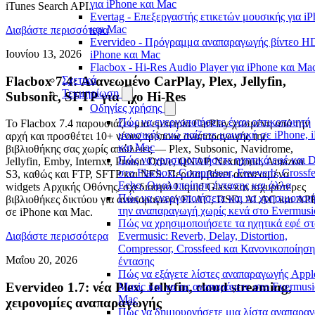
για iPhone και Mac
iTunes Search API.
Evertag - Επεξεργαστής ετικετών μουσικής για i
και Mac
Διαβάστε περισσότερα
Evervideo - Πρόγραμμα αναπαραγωγής βίντεο HD
Ιουνίου 13, 2026
iPhone και Mac
Flacbox - Hi-Res Audio Player για iPhone και Ma
Flacbox 7.4: Ανανεωμένο CarPlay, Plex, Jellyfin,
Σχετικά
Τεκμηρίωση
Subsonic, SFTP για ήχο Hi-Res
Οδηγίες χρήσης
Πώς να ενεργοποιήσετε έναν οπτικοποιητή
Το Flacbox 7.4 παρουσιάζει μια εμπειρία CarPlay χτισμένη από την
μουσικής ενώ παίζετε μουσική σε iPhone, 
αρχή και προσθέτει 10+ νέους τρόπους αναπαραγωγής της
και Mac
βιβλιοθήκης σας χωρίς απώλειες — Plex, Subsonic, Navidrome,
Πώς να χρησιμοποιήσετε ηχητικά εφέ και 
Jellyfin, Emby, Internxt, Proton Drive, QNAP, Nextcloud, Amazon
στο Flacbox: Compressor, Freeverb, Crossfe
S3, καθώς και FTP, SFTP και NFS. Περιλαμβάνει ανανεωμένα
Echo, Ομαλοποίηση έντασης και άλλα
widgets Αρχικής Οθόνης, σχεδιασμό Liquid Glass και ισχυρότερες
Πώς να ενεργοποιήσετε και να χρησιμοποι
βιβλιοθήκες δικτύου για αναπαραγωγή FLAC, DSD, ALAC και AP
την αναπαραγωγή χωρίς κενά στο Evermusi
σε iPhone και Mac.
Πώς να χρησιμοποιήσετε τα ηχητικά εφέ στ
Evermusic: Reverb, Delay, Distortion,
Διαβάστε περισσότερα
Compressor, Crossfeed και Κανονικοποίηση
Μαΐου 20, 2026
έντασης
Πώς να εξάγετε λίστες αναπαραγωγής Appl
Evervideo 1.7: νέα Plex, Jellyfin, cloud streaming,
Music και να τις αναπαράγετε στο Evermusi
Mac
χειρονομίες αναπαραγωγής
Πώς να δημιουργήσετε μια λίστα αναπαρα