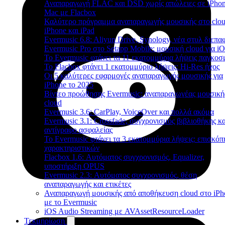
Αναπαραγωγή FLAC και DSD χωρίς απώλειες σε iPhon
Mac με Flacbox
Καλύτερο πρόγραμμα αναπαραγωγής μουσικής στο clou
iPhone και iPad
Evermusic 6.8: Aliyun Drive, Synology, νέα στυλ διεπα
Evermusic Pro στο Setapp Mobile: μουσική cloud για i
Το Evermusic φτάνει τα 11 εκατομμύρια λήψεις παγκοσ
Το Flacbox φτάνει 1 εκατομμύριο λήψεις: Hi-Res ήχος
Οι 5 καλύτερες εφαρμογές αναπαραγωγής μουσικής για
iPhone το 2025
Βίντεο προώθησης Evermusic: αναπαραγωγέας μουσική
cloud
Evermusic 3.6: CarPlay, VoiceOver και πολλά ακόμα
Evermusic 3.1: Crossfade, συγχρονισμός βιβλιοθήκης κα
αντίγραφο ασφαλείας
Το Evermusic φτάνει τα 3 εκατομμύρια λήψεις: επισκό
χαρακτηριστικών
Flacbox 1.6: Αυτόματος συγχρονισμός, Equalizer,
υποστήριξη OPUS
Evermusic 2.3: Αυτόματος συγχρονισμός, θέση
αναπαραγωγής και ετικέτες
Αναπαραγωγή μουσικής από αποθήκευση cloud στο iPh
με το Evermusic
iOS Audio Streaming με AVAssetResourceLoader
Τεκμηρίωση