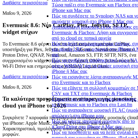
Διαβάστε περισσότερα
Τώρα παίζει στο Evermusic και Flacbox στ
iPhone και Mac σας
Μαΐου 9, 2026
Πώς να συνδέσετε το Synology NAS και ν
ακούσετε μουσική στο iPhone ή Mac σας
Evermusic 8.6: Νέο CarPlay, Plex, Jellyfin, SFTP,
Αναπαραγωγή μουσικής εκτός σύνδεσης στ
widget στίχων
Evermusic & Flacbox: Λήψη και συγχρονι
από το cloud σε τοπικά αρχεία
Πώς να δείτε ενσωματωμένους στίχους, σχ
Το Evermusic 8.6 φέρνει εκ νέου σχεδιασμένη εμπειρία CarPlay,
και αρχεία LRC για μουσική στο iPhone ή
υποστήριξη για Plex, Jellyfin, Emby, Subsonic, Navidrome, Internxt,
σας
Proton Drive, QNAP, Nextcloud, Amazon S3, FTP, SFTP, NFS, ένα
Πώς να συνδέσετε αποθηκευτικό χώρο N
συγχρονισμένο widget στίχων στην Αρχική Οθόνη, βελτιώσεις στο
μέσω WebDAV και να ακούτε μουσική στο
Wi-Fi Drive και ενημερώσεις σχεδίασης Liquid Glass.
iPhone ή Mac σας
Διαβάστε περισσότερα
Πώς να εισαγάγετε λίστα αναπαραγωγής 
στο Evermusic και το Flacbox
Μαΐου 8, 2026
Πώς να εξάγετε τη συλλογή κομματιών σε
CSV και TXT στο Evermusic & Flacbox
Τα καλύτερα προγράμματα αναπαραγωγής μουσικής
Εξαγωγή του πλήρους ιστορικού ακρόασης
το Evermusic και το Flacbox στο Last.fm
cloud για iPhone το 2026
Πώς να αναπαράγετε μουσική FLAC (χωρί
απώλειες) στο iPhone μου
Συγκρίνετε 7 κορυφαία προγράμματα αναπαραγωγής μουσικής cloud
Πώς να κάνετε streaming μουσικής από το
για iPhone: Apple Music, Spotify, Evermusic και άλλα.
iCloud Drive στο iPhone ή Mac σας
Χαρακτηριστικά, τιμολόγηση, υποστήριξη offline και συμβατότητα
Πώς να προσθέσετε και να δείτε σχόλια στ
μορφών.
ηχητικά σας κομμάτια σε iPhone, iPad και 