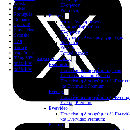
Norsk
Πλοήγηση
Polski
Ρυθμίσεις
Português
Flacbox
Română
Λίστες Αναπαραγωγής
Русский
Μουσική Βιβλιοθήκη
Slovenčina
Πλοήγηση
Svenska
Πρόγραμμα Αναπαραγωγής Ήχου
ไทย
Ρυθμίσεις
Türkçe
Συνδέσεις
Українська
Τοπικά Αρχεία
Tiếng Việt
Συχνές ερωτήσεις
简体中文
Evermusic
繁體中文
Ποια είναι η διαφορά μεταξύ του
Evermusic και του Flacbox
Ποια είναι η διαφορά μεταξύ Evermu
και Evermusic Premium
Evertag
Ποια είναι η διαφορά μεταξύ Evertag
Evertag Premium
Evervideo
Ποια είναι η διαφορά μεταξύ Evervid
και Evervideo Premium;
Flacbox