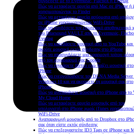
συνδέσετε με το Evermusic, Flacbox ή Evertag
Πώς να μεταφέρετε αρχεία από Mac σε iPhone ή 
χρησιμοποιώντας το Finder
Πώς να μεταφέρετε αρχεία ασύρματα από υπολογ
σε iPhone χρησιμοποιώντας WiFi-Drive
Πώς να συνδέσετε τον εσωτερικό αποθηκευτικό 
του Bluesound VAULT από το Evermusic, Flacbo
Evertag
Πώς να κατεβάσετε μουσική από το YouTube και
ακούτε μουσική εκτός σύνδεσης στο iPhone
Πώς να αποσυνδέσετε μια εφαρμογή τρίτου μέρο
από τον λογαριασμό σας Google
Πώς να εγγράψετε βίντεο ενώ παίζει μουσική στο
iPhone
Πώς να ενεργοποιήσετε τον DLNA Media Server
Windows 10 και να ακούσετε τη μουσική σας στο
iPhone
Πώς να αναπαράγετε μουσική στο iPhone από τ
My Cloud Home
Πώς να μεταφέρετε αρχεία μουσικής από τον
υπολογιστή στο iPhone χωρίς iTunes χρησιμοποι
WiFi-Drive
Αναπαραγωγή μουσικής από το Dropbox στο iPh
σας όταν είστε εκτός σύνδεσης
Πώς να επεξεργαστείτε ID3 Tags σε iPhone και 