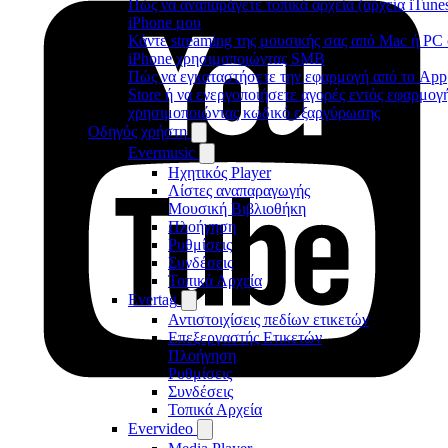
Πώς να αναπαράγετε τοπικά αρχεία (αρχεία iTune
iPhone μου
Κάντε streaming της μουσικής σας από Mac ή PC
iPhone χρησιμοποιώντας SMB
Πώς να εγκαταστήσετε την εφαρμογή από το App
Store ή να ενεργοποιήσετε αγορές εντός εφαρμογ
χρησιμοποιώντας κωδικό εξαργύρωσης
Οδηγός χρήστη
Evermusic
Ηχητικός Player
Λίστες αναπαραγωγής
Μουσική Βιβλιοθήκη
Πλοήγηση
Ρυθμίσεις
Συνδέσεις
Τοπικά Αρχεία
Evertag
Αντιστοιχίσεις πεδίων ετικετών
Επεξεργαστής Ετικετών
Πλοήγηση
Ρυθμίσεις
Συνδέσεις
Τοπικά Αρχεία
Evervideo