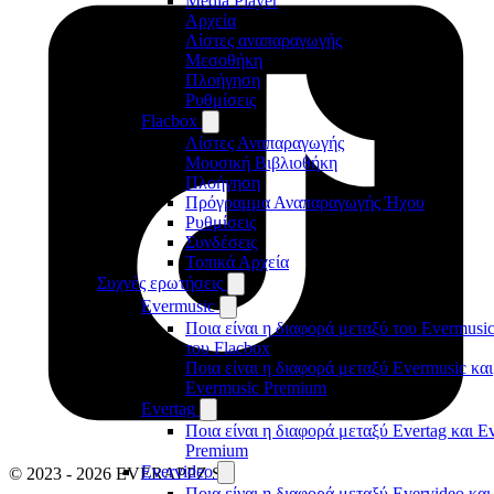
Media Player
Αρχεία
Λίστες αναπαραγωγής
Μεσοθήκη
Πλοήγηση
Ρυθμίσεις
Flacbox
Λίστες Αναπαραγωγής
Μουσική Βιβλιοθήκη
Πλοήγηση
Πρόγραμμα Αναπαραγωγής Ήχου
Ρυθμίσεις
Συνδέσεις
Τοπικά Αρχεία
Συχνές ερωτήσεις
Evermusic
Ποια είναι η διαφορά μεταξύ του Evermusic
του Flacbox
Ποια είναι η διαφορά μεταξύ Evermusic και
Evermusic Premium
Evertag
Ποια είναι η διαφορά μεταξύ Evertag και E
Premium
Evervideo
© 2023 - 2026 EVERAPPZ SL
Ποια είναι η διαφορά μεταξύ Evervideo και