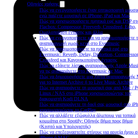
Οδηγίες χρήσης
Πώς να ενεργοποιήσετε έναν οπτικοποιητή μουσι
ενώ παίζετε μουσική σε iPhone, iPad και Mac
Πώς να χρησιμοποιήσετε ηχητικά εφέ και DSP στ
Flacbox: Compressor, Freeverb, Crossfeed, Echo,
Ομαλοποίηση έντασης και άλλα
Πώς να ενεργοποιήσετε και να χρησιμοποιήσετε 
αναπαραγωγή χωρίς κενά στο Evermusic
Πώς να χρησιμοποιήσετε τα ηχητικά εφέ στο
Evermusic: Reverb, Delay, Distortion, Compressor
Crossfeed και Κανονικοποίηση έντασης
Πώς να εξάγετε λίστες αναπαραγωγής Apple Musi
να τις αναπαράγετε στο Evermusic σε Mac
Πώς να δημιουργήσετε μια λίστα αναπαραγωγής
για το Internet Archive ή το Live Music Archive
Πώς να αναπαράγετε τη μουσική σας από Mac / P
Linux / NAS στο iPhone χρησιμοποιώντας τον
διακομιστή Kodi DLNA
Πώς να αναπαράγετε τη δική σας μουσική στο iP
χρησιμοποιώντας το CarPlay
Πώς να αλλάξετε εξώφυλλα άλμπουμ για τοπικά
κομμάτια στο Spotify: Οδηγός βήμα προς βήμα
(Κινητό και Υπολογιστής)
Πώς να επεξεργαστείτε στίχους για αρχεία ήχου σ
iPhone ή MAC