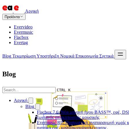
Αρχική
Προϊόντα
Evervideo
Evermusic
Flacbox
Evertag
Blog
Τεκμηρίωση
Υποστήριξη
Νομικά
Επικοινωνία
Σχετικά
Blog
CTRL K
Αρχική
Blog
Flacbox 7.6: Νέα μηχανή ήχου BASS™, εφέ, DSP
ζωντανός οπτικοποιητής μουσικής
Evermusic 8.7: Πραγματική αναπαραγωγή χωρίς κ
ηχητικά εφέ, κανονικοποίηση έντασης,