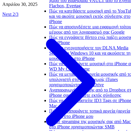
χώρο του Bluesound VAULT από το Everm
Απριλίου 30, 2025
Flacbox, Evertag
Πώς να κατεβάσετε μουσική από το YouTu
Next 2/3
και να ακούτε μουσική εκτός σύνδεσης στο
iPhone
Πώς να αποσυνδέσετε μια εφαρμογή τρίτο
μέρους από τον λογαριασμό σας Google
Πώς να εγγράψετε βίντεο ενώ παίζει μουσι
στο iPhone
Πώς να ενεργοποιήσετε τον DLNA Media
Server στα Windows 10 και να ακούσετε τη
μουσική σας στο iPhone
Πώς να αναπαράγετε μουσική στο iPhone α
WD My Cloud Home
Πώς να μεταφέρετε αρχεία μουσικής από τ
υπολογιστή στο iPhone χωρίς iTunes
χρησιμοποιώντας WiFi-Drive
Αναπαραγωγή μουσικής από το Dropbox σ
iPhone σας όταν είστε εκτός σύνδεσης
Πώς να επεξεργαστείτε ID3 Tags σε iPhone
Mac
Πώς να αναπαράγετε τοπικά αρχεία (αρχεία
iTunes) στο iPhone μου
Κάντε streaming της μουσικής σας από Mac
στο iPhone χρησιμοποιώντας SMB