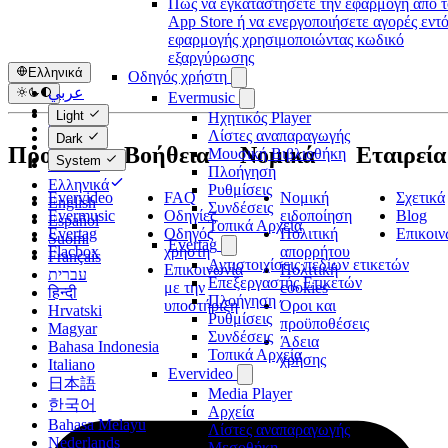
Πώς να εγκαταστήσετε την εφαρμογή από τ
App Store ή να ενεργοποιήσετε αγορές εντ
εφαρμογής χρησιμοποιώντας κωδικό
εξαργύρωσης
Ελληνικά
Οδηγός χρήστη
عربي
Evermusic
Català
Light
Ηχητικός Player
Čeština
Λίστες αναπαραγωγής
Dark
Dansk
Προϊόντα
Βοήθεια
Νομικά
Εταιρεία
Μουσική Βιβλιοθήκη
System
Deutsch
Πλοήγηση
Ελληνικά
Ρυθμίσεις
Evervideo
FAQ
Νομική
Σχετικά
English
Συνδέσεις
Evermusic
Οδηγίες
ειδοποίηση
Blog
Español
Τοπικά Αρχεία
Evertag
Οδηγός
Πολιτική
Επικοιν
Suomi
Evertag
Flacbox
χρήστη
απορρήτου
Français
Αντιστοιχίσεις πεδίων ετικετών
Επικοινωνία
Πολιτική
עברית
Επεξεργαστής Ετικετών
με την
cookies
हिन्दी
Πλοήγηση
υποστήριξη
Όροι και
Hrvatski
Ρυθμίσεις
προϋποθέσεις
Magyar
Συνδέσεις
Άδεια
Bahasa Indonesia
Τοπικά Αρχεία
χρήσης
Italiano
Evervideo
日本語
Media Player
한국어
Αρχεία
Bahasa Melayu
Λίστες αναπαραγωγής
Nederlands
Μεσοθήκη