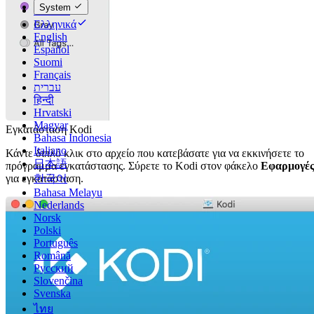
System
Deutsch
Ελληνικά
English
Español
Suomi
Français
עברית
हिन्दी
Hrvatski
Magyar
Εγκατάσταση Kodi
Bahasa Indonesia
Italiano
Κάντε διπλό κλικ στο αρχείο που κατεβάσατε για να εκκινήσετε το
日本語
πρόγραμμα εγκατάστασης. Σύρετε το Kodi στον φάκελο
Εφαρμογέ
한국어
για εγκατάσταση.
Bahasa Melayu
Nederlands
Norsk
Polski
Português
Română
Русский
Slovenčina
Svenska
ไทย