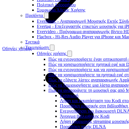
Πολιτική Απορρήτου
Συμφωνία Άδειας Χρήσης
Προϊόντα
Evermusic - Αναπαραγωγή Μουσικής Εκτός Σύνδε
Evertag - Επεξεργαστής ετικετών μουσικής για i
Evervideo - Πρόγραμμα αναπαραγωγής βίντεο HD
Flacbox - Hi-Res Audio Player για iPhone και Ma
Σχετικά
Τεκμηρίωση
Οδηγίες χρήσης
Οδηγίες χρήσης
Πώς να ενεργοποιήσετε έναν οπτικοποιητή 
Πώς να χρησιμοποιήσετε ηχητικά εφέ και D
Πώς να ενεργοποιήσετε και να χρησιμοποι
Πώς να χρησιμοποιήσετε τα ηχητικά εφέ στο
Πώς να εξάγετε λίστες αναπαραγωγής Apple
Πώς να δημιουργήσετε μια λίστα αναπαραγω
Πώς να αναπαράγετε τη μουσική σας από M
Εισαγωγή
Λήψη και εγκατάσταση του Kodi στο
Προσθήκη μουσικής στη βιβλιοθήκη 
Ενεργοποίηση του διακομιστή DLNA
Άνοιγμα βιβλιοθήκης Kodi
Λήψη εφαρμογής streaming μουσικής
Προσθήκη πηγής DLNA