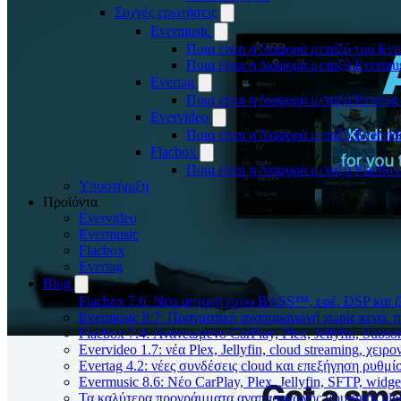
Συχνές ερωτήσεις
Evermusic
Ποια είναι η διαφορά μεταξύ του Eve
Ποια είναι η διαφορά μεταξύ Evermu
Evertag
Ποια είναι η διαφορά μεταξύ Evertag
Evervideo
Ποια είναι η διαφορά μεταξύ Evervid
Flacbox
Ποια είναι η διαφορά μεταξύ Flacbox
Υποστήριξη
Προϊόντα
Evervideo
Evermusic
Flacbox
Evertag
Blog
Flacbox 7.6: Νέα μηχανή ήχου BASS™, εφέ, DSP και ζ
Evermusic 8.7: Πραγματική αναπαραγωγή χωρίς κενά, η
Flacbox 7.4: Ανανεωμένο CarPlay, Plex, Jellyfin, Subso
Evervideo 1.7: νέα Plex, Jellyfin, cloud streaming, χει
Evertag 4.2: νέες συνδέσεις cloud και επεξήγηση ρυθμ
Evermusic 8.6: Νέο CarPlay, Plex, Jellyfin, SFTP, widge
Τα καλύτερα προγράμματα αναπαραγωγής μουσικής clou