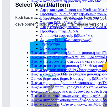
Πώς να αναπαράγετε τη μουσική σας από Mac / 
Εισαγωγή
Λήψη και εγκατάσταση του Kodi στο Mac /
Προσθήκη μουσικής στη βιβλιοθήκη του K
Ενεργοποίηση του διακομιστή DLNA του 
Άνοιγμα βιβλιοθήκης Kodi
Λήψη εφαρμογής streaming μουσικής για i
Προσθήκη πηγής DLNA
Δημιουργία μουσικής βιβλιοθήκης
Δημιουργία λιστών αναπαραγωγής
Συμπέρασμα
Συχνές ερωτήσεις
Πώς να αναπαράγετε τη δική σας μουσική στο iP
Πώς να αλλάξετε εξώφυλλα άλμπουμ για τοπικά κ
Πώς να επεξεργαστείτε στίχους για αρχεία ήχου
Πώς να μεταφέρετε τη μουσική βιβλιοθήκη σας 
Πώς να αρχειοθετήσετε (ZIP) λίστες αναπαραγωγή
Πώς να κάνετε Scrobble το ιστορικό μουσικής σας
Οδηγός βήμα προς βήμα: Εισαγωγή της βιβλιοθήκη
Πώς να χρησιμοποιήσετε τα δυναμικά widgets Τώρ
Πώς να συνδέσετε το Synology NAS και να ακού
Αναπαραγωγή μουσικής εκτός σύνδεσης στο Everm
Πώς να δείτε ενσωματωμένους στίχους, σχόλια κ
Πώς να συνδέσετε αποθηκευτικό χώρο NAS μέσω
Πώς να εισαγάγετε λίστα αναπαραγωγής M3U στο