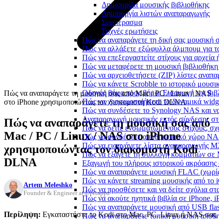
Δημιουργία μουσικής βιβλιοθήκης
Δημιουργία λιστών αναπαραγωγής
Συμπέρασμα
Συχνές ερωτήσεις
Πώς να αναπαράγετε τη δική σας μουσική σ
Πώς να αλλάξετε εξώφυλλα άλμπουμ για το
Πώς να επεξεργαστείτε στίχους για αρχεία
Πώς να μεταφέρετε τη μουσική βιβλιοθήκη
Πώς να αρχειοθετήσετε (ZIP) λίστες αναπα
Πώς να κάνετε Scrobble το ιστορικό μουσικ
Οδηγός βήμα προς βήμα: Εισαγωγή της βιβλ
Πώς να αναπαράγετε τη μουσική σας από Mac / PC / Linux / NAS
Πώς να χρησιμοποιήσετε τα δυναμικά widge
στο iPhone χρησιμοποιώντας τον διακομιστή Kodi DLNA
Πώς να συνδέσετε το Synology NAS και να
Αναπαραγωγή μουσικής εκτός σύνδεσης στο
Πώς να αναπαράγετε τη μουσική σας από
Πώς να δείτε ενσωματωμένους στίχους, σχ
Mac / PC / Linux / NAS στο iPhone
Πώς να συνδέσετε αποθηκευτικό χώρο NA
Πώς να εισαγάγετε λίστα αναπαραγωγής M3
χρησιμοποιώντας τον διακομιστή Kodi
Πώς να εξάγετε τη συλλογή κομματιών σε
DLNA
Εξαγωγή του πλήρους ιστορικού ακρόασης α
Πώς να αναπαράγετε μουσική FLAC (χωρίς
Πώς να κάνετε streaming μουσικής από το 
Artem Meleshko
Πώς να προσθέσετε και να δείτε σχόλια στα
Founder & Engineer at Everappz
Πώς να ακούτε ηχητικά βιβλία σε iPhone, 
Πώς να αναπαράγετε μουσική από USB flash
Περίληψη:
Εγκαταστήστε το Kodi στο Mac, PC, Linux ή NAS σας,
Πώς να αναπαράγετε τοπική μουσική αποθ