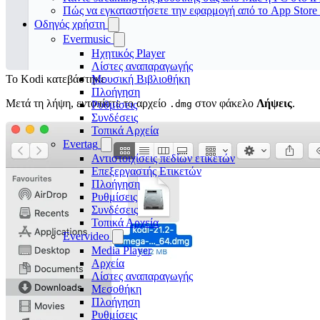
Πώς να εγκαταστήσετε την εφαρμογή από το App Store
Οδηγός χρήστη
Evermusic
Ηχητικός Player
Λίστες αναπαραγωγής
Μουσική Βιβλιοθήκη
Το Kodi κατεβάστηκε
Πλοήγηση
Μετά τη λήψη, εντοπίστε το αρχείο
στον φάκελο
Λήψεις
.
Ρυθμίσεις
.dmg
Συνδέσεις
Τοπικά Αρχεία
Evertag
Αντιστοιχίσεις πεδίων ετικετών
Επεξεργαστής Ετικετών
Πλοήγηση
Ρυθμίσεις
Συνδέσεις
Τοπικά Αρχεία
Evervideo
Media Player
Αρχεία
Λίστες αναπαραγωγής
Μεσοθήκη
Πλοήγηση
Ρυθμίσεις