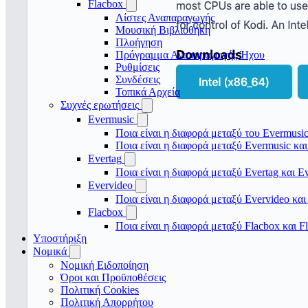
Flacbox
Λίστες Αναπαραγωγής
Μουσική Βιβλιοθήκη
Πλοήγηση
Πρόγραμμα Αναπαραγωγής Ήχου
Ρυθμίσεις
Συνδέσεις
Τοπικά Αρχεία
Συχνές ερωτήσεις
Evermusic
Ποια είναι η διαφορά μεταξύ του Evermusic
Ποια είναι η διαφορά μεταξύ Evermusic κα
Evertag
Ποια είναι η διαφορά μεταξύ Evertag και E
Evervideo
Ποια είναι η διαφορά μεταξύ Evervideo κα
Flacbox
Ποια είναι η διαφορά μεταξύ Flacbox και 
Υποστήριξη
Νομικά
Νομική Ειδοποίηση
Όροι και Προϋποθέσεις
Πολιτική Cookies
Πολιτική Απορρήτου