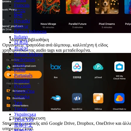
Français
עברית
हिन्दी
Hrvatski
Magyar
Bahasa Indonesia
Italiano
Μουσική βιβλιοθήκη
日本語
Οργανώστε τραγούδια ανά άλμπουμ, καλλιτέχνη ή είδος
한국어
χρησιμοποιώντας audio tags και μεταδεδομένα.
Bahasa Melayu
Nederlands
Norsk
Polski
Português
Română
Русский
Slovenčina
Svenska
ไทย
Türkçe
Українська
Cloud αποθήκευση
Tiếng Việt
Streaming μουσικής από Google Drive, Dropbox, OneDrive και άλλ
简体中文
υπηρεσίες cloud.