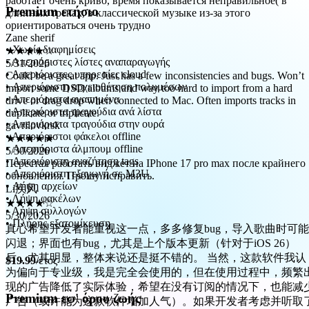
ориентироваться очень трудно
Premium ετήσιο
Zane sherif
★★★★☆
5/31/2026
• Χωρίς διαφημίσεις
Could be a great app. Just has a few inconsistencies and bugs. Won’t
• Απεριόριστες λίστες αναπαραγωγής
import some DSD albums and way too hard to import from a hard
• Απεριόριστες υπηρεσίες cloud
drive or drag drop when connected to Mac. Often imports tracks in
• Απεριόριστη αρχειοθέτηση πολυμέσων
duplicate or triplicate.
• Απεριόριστα αγαπημένα
gavrilovkrsk
• Απεριόριστα τραγούδια ανά λίστα
★★★★★
• Απεριόριστα τραγούδια στην ουρά
5/30/2026
• Απεριόριστοι φάκελοι offline
Перестал работать виджет на IPhone 17 pro max после крайнего
• Απεριόριστα άλμπουμ offline
обновления. Прошу исправить.
• Απεριόριστη αναζήτηση tags
Li疾风
• Απεριόριστη εξαγωγή σε M3U
★★★★☆
• Λήψη αρχείων
5/30/2026
• Λήψη φακέλων
真心希望开发者能重视这一点，多多修复bug，导入歌曲时可能
• Λήψη συλλογών
闪退；界面也有bug，尤其是上个版本更新（针对于iOS 26）
• Πλήρης εξατομίκευση
后，尤其明显，整体来说还是挺不错的。 当然，这款软件我认
为偏向于专业级，我是完全会使用的，但在使用过程中，频繁
$19.99
/έτος
现的广告降低了实际体验，希望在没有订阅的情况下，也能减
广告（或许能为这款软件增加人气）。如果开发者考虑并听取
这些意见，我觉得这将会是一款顶流的音频播放器！
Premium εφ' όρου ζωής
Mohnauf