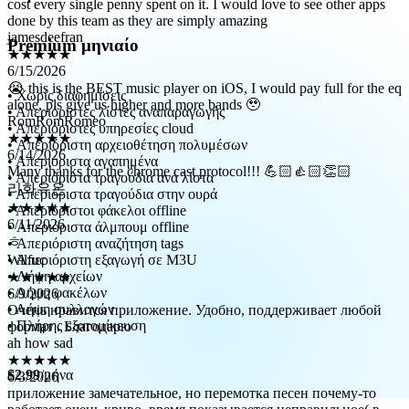
jamesdeefran
★★★★★
6/15/2026
Premium μηνιαίο
😭 this is the BEST music player on iOS, I would pay full for the eq
alone, pls give us higher and more bands 🥹
RomRomRomeo
• Χωρίς διαφημίσεις
★★★★★
• Απεριόριστες λίστες αναπαραγωγής
6/14/2026
• Απεριόριστες υπηρεσίες cloud
Many thanks for the chrome cast protocol!!! 💪🏻👍🏻👏🏻
• Απεριόριστη αρχειοθέτηση πολυμέσων
리화유온
• Απεριόριστα αγαπημένα
★★★★★
• Απεριόριστα τραγούδια ανά λίστα
6/11/2026
• Απεριόριστα τραγούδια στην ουρά
ㅎ
• Απεριόριστοι φάκελοι offline
• Απεριόριστα άλμπουμ offline
Wilfuc
• Απεριόριστη αναζήτηση tags
★★★★★
• Απεριόριστη εξαγωγή σε M3U
6/9/2026
• Λήψη αρχείων
Очень нравится приложение. Удобно, поддерживает любой
• Λήψη φακέλων
формат . Благодарю
• Λήψη συλλογών
ah how sad
• Πλήρης εξατομίκευση
★★★★★
6/3/2026
приложение замечательное, но перемотка песен почему-то
$2.99
/μήνα
работает очень криво, время показывается неправильное( в
длинных треках, в классической музыке из-за этого