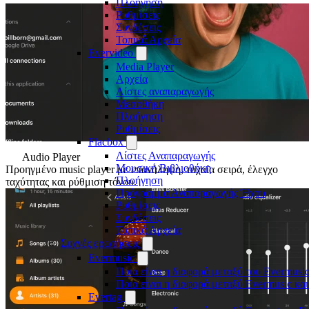
Πλοήγηση
Ρυθμίσεις
Συνδέσεις
Τοπικά Αρχεία
Evervideo
Media Player
Αρχεία
Λίστες αναπαραγωγής
Μεσοθήκη
Πλοήγηση
Ρυθμίσεις
Flacbox
Λίστες Αναπαραγωγής
Audio Player
Μουσική Βιβλιοθήκη
Προηγμένο music player με επανάληψη, τυχαία σειρά, έλεγχο
Πλοήγηση
ταχύτητας και ρύθμιση τόνου.
Πρόγραμμα Αναπαραγωγής Ήχου
Ρυθμίσεις
Συνδέσεις
Τοπικά Αρχεία
Συχνές ερωτήσεις
Evermusic
Ποια είναι η διαφορά μεταξύ του Evermusic
Ποια είναι η διαφορά μεταξύ Evermusic κα
Evertag