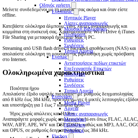
Οδηγός χρήστη
Μείνετε συνδεδεμένοι με τη μουσική σας ακόμα και όταν είστε
Evermusic
offline.
Ηχητικός Player
Λίστες αναπαραγωγής
Κατεβάστε ολόκληρα άλμπουμ, είδη, λίστες αναπαραγωγής και
Μουσική Βιβλιοθήκη
κομμάτια στη συσκευή σας. Χρησιμοποιήστε Wi-Fi Drive ή iTunes
Πλοήγηση
File Sharing για μεταφορά ήχου από Mac ή PC.
Ρυθμίσεις
Συνδέσεις
Streaming από USB flash drives ή δικτυακή αποθήκευση (NAS) και
Τοπικά Αρχεία
απολαύστε ολόκληρη τη μουσική σας βιβλιοθήκη χωρίς πρόσβαση
Evertag
στο Internet.
Αντιστοιχίσεις πεδίων ετικετών
Επεξεργαστής Ετικετών
Ολοκληρωμένα χαρακτηριστικά
Πλοήγηση
Ρυθμίσεις
Συνδέσεις
Ποιότητα ήχου
Τοπικά Αρχεία
Απολαύστε έξοδο υψηλής πιστότητας με ρυθμούς δειγματοληψίας
Evervideo
από 8 kHz έως 384 kHz, προεπιλεγμένες ή μικτές λειτουργίες εξόδο
Media Player
και υποστήριξη για 1 έως 7 κανάλια ήχου.
Αρχεία
Ήχος χωρίς απώλειες και Hi-Res
Λίστες αναπαραγωγής
Αναπαράγετε μορφές χωρίς απώλειες και hi-res όπως FLAC, ALAC
Μεσοθήκη
WAV, AIFF, APE, WV και DSF (DSD), καθώς και MP3, AAC, OG
Πλοήγηση
και OPUS, σε ρυθμούς δειγματοληψίας έως 384 kHz.
Ρυθμίσεις
Flacbox