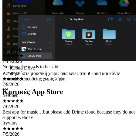
繁體中文
Genuinely beautiful
★★★★★
7/14/2026
Nothing else needs to be said
。zopoa
iCloud Drive
★★★★★
Αποθηκεύστε μουσική χωρίς απώλειες στο iCloud και κάντε
7/9/2026
streaming απευθείας χωρίς λήψη.
111
Yerohen
★★★★★
Κριτικές App Store
7/6/2026
Best app for music…but please add Drime cloud because they do not
support webdav
fryyuuy
★★★★★
7/5/2026
1. Audio track caching in the audio player doesn't work when
connecting to cloud storage via API (neither Google nor Yandex). 2. I