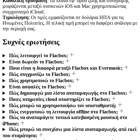
Καθολική πρόσβαση
: Τα πλάνα εφ’ όρου ζωής και συνδρομής
μοιράζονται μεταξύ συσκευών iOS και Mac χρησιμοποιώντας
συγχρονισμό iCloud.
Τιμολόγηση
: Οι τιμές εμφανίζονται σε δολάρια ΗΠΑ για τις
Ηνωμένες Πολιτείες. Η τελική τιμή μπορεί να διαφέρει ανάλογα με
την περιοχή σας.
Συχνές ερωτήσεις
Πώς λειτουργεί το Flacbox;
Είναι δωρεάν το Flacbox;
Ποια είναι η διαφορά μεταξύ Flacbox και Evermusic;
Πώς συγχρονίζω το Flacbox;
Πώς χρησιμοποιώ το Flacbox;
Είναι ασφαλές το Flacbox;
Πώς δημιουργώ μια λίστα αναπαραγωγής στο Flacbox;
Ποιες υπηρεσίες cloud υποστηρίζει το Flacbox;
Πώς μπορώ να χρησιμοποιήσω τον ισοσταθμιστή;
Πώς ενεργοποιώ τη λειτουργία offline στο Flacbox;
Πώς να αναπαράγετε τοπικά κατεβασμένη μουσική στο
iPhone;
Πώς μπορώ να συνεχίσω μια λίστα αναπαραγωγής από εκεί
που σταμάτησα;