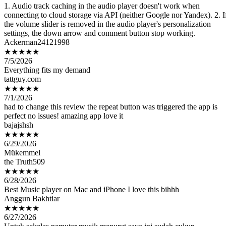
the volume slider is removed in the audio player's personalization
settings, the down arrow and comment button stop working.
Ackerman24121998
★★★★★
7/5/2026
Everything fits my demanđ
tattguy.com
★★★★★
7/1/2026
had to change this review the repeat button was triggered the app is
perfect no issues! amazing app love it
bajajshsh
★★★★★
6/29/2026
Mükemmel
the Truth509
★★★★★
6/28/2026
Best Music player on Mac and iPhone I love this bihhh
Anggun Bakhtiar
★★★★★
6/27/2026
Untuk sekelas pemutar musik,menurut saya ini sudah cukup
bagus,instrument dan efek cukup jelas.