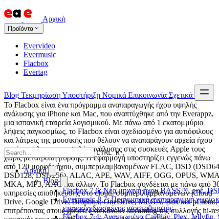
Αρχική
Προϊόντα
Evervideo
Evermusic
Flacbox
Evertag
Blog
Τεκμηρίωση
Υποστήριξη
Νομικά
Επικοινωνία
Σχετικά
Το Flacbox είναι ένα πρόγραμμα αναπαραγωγής ήχου υψηλής
ανάλυσης για iPhone και Mac, που αναπτύχθηκε από την Everappz,
μια ισπανική εταιρεία λογισμικού. Με πάνω από 1 εκατομμύριο
λήψεις παγκοσμίως, το Flacbox είναι σχεδιασμένο για αυτιόφιλους
και λάτρεις της μουσικής που θέλουν να αναπαράγουν αρχεία ήχου
χωρίς απώλειες και υψηλής ανάλυσης στις συσκευές Apple τους
CTRL K
χωρίς μετατροπή μορφής. Η εφαρμογή υποστηρίζει εγγενώς πάνω
από 120 μορφές ήχου, συμπεριλαμβανομένων FLAC, DSD (DSD64
Αρχική
DSD128, DSD256), ALAC, APE, WAV, AIFF, OGG, OPUS, WMA
Blog
MKA, MP3, AAC και άλλων. Το Flacbox συνδέεται με πάνω από 3
Flacbox 7.6: Νέα μηχανή ήχου BASS™, εφέ, DSP
υπηρεσίες αποθήκευσης στο cloud, συμπεριλαμβανομένων iCloud
Evermusic 8.7: Πραγματική αναπαραγωγή χωρίς κε
Drive, Google Drive, Dropbox, OneDrive, MEGA, Box και pCloud,
επανασχεδιασμένος ισοσταθμιστής
επιτρέποντας στους χρήστες να κάνουν streaming της συλλογής hi-re
Flacbox 7.4: Ανανεωμένο CarPlay, Plex, Jellyfin,