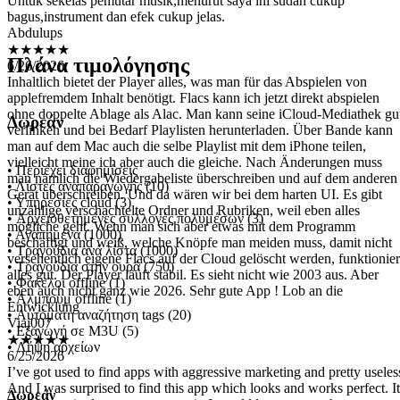
Abdulups
★★★★★
6/26/2026
Inhaltlich bietet der Player alles, was man für das Abspielen von
Πλάνα τιμολόγησης
applefremdem Inhalt benötigt. Flacs kann ich jetzt direkt abspielen
ohne doppelte Ablage als Alac. Man kann seine iCloud-Mediathek gu
verlinken und bei Bedarf Playlisten herunterladen. Über Bande kann
man auf dem Mac auch die selbe Playlist mit dem iPhone teilen,
Δωρεάν
vielleicht meine ich aber auch die gleiche. Nach Änderungen muss
man nämlich die Wiedergabeliste überschreiben und auf dem anderen
Gerät überschreiben. Und da wären wir bei dem harten UI. Es gibt
• Περιέχει διαφημίσεις
unzählige verschachtelte Ordner und Rubriken, weil eben alles
• Λίστες αναπαραγωγής (10)
mögliche geht. Wenn man sich aber etwas mit dem Programm
• Υπηρεσίες cloud (3)
beschäftigt und weiß, welche Knöpfe man meiden muss, damit nicht
• Αρχειοθετημένες συλλογές πολυμέσων (3)
versehentlich eigene Flacs auf der Cloud gelöscht werden, funktionier
• Αγαπημένα (1000)
alles gut. Der Player läuft stabil. Es sieht nicht wie 2003 aus. Aber
• Τραγούδια ανά λίστα (1000)
eben auch nicht ganz wie 2026. Sehr gute App ! Lob an die
• Τραγούδια στην ουρά (750)
Entwicklung
• Φάκελοι offline (1)
Viaj007
• Άλμπουμ offline (1)
★★★★★
• Αυτόματη αναζήτηση tags (20)
6/25/2026
• Εξαγωγή σε M3U (5)
I’ve got used to find apps with aggressive marketing and pretty useles
• Λήψη αρχείων
And I was surprised to find this app which looks and works perfect. It
cost every single penny spent on it. I would love to see other apps
done by this team as they are simply amazing
Δωρεάν