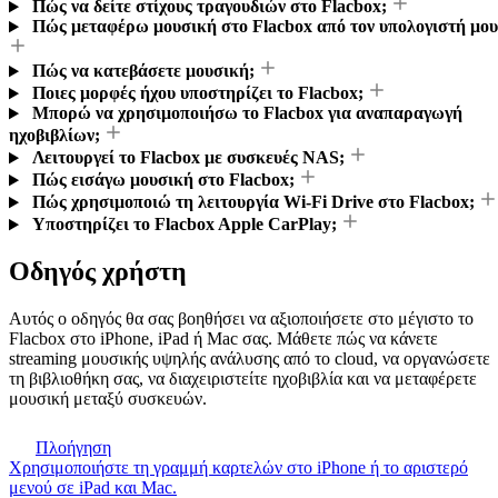
Πώς να δείτε στίχους τραγουδιών στο Flacbox;
Πώς μεταφέρω μουσική στο Flacbox από τον υπολογιστή μου
Πώς να κατεβάσετε μουσική;
Ποιες μορφές ήχου υποστηρίζει το Flacbox;
Μπορώ να χρησιμοποιήσω το Flacbox για αναπαραγωγή
ηχοβιβλίων;
Λειτουργεί το Flacbox με συσκευές NAS;
Πώς εισάγω μουσική στο Flacbox;
Πώς χρησιμοποιώ τη λειτουργία Wi-Fi Drive στο Flacbox;
Υποστηρίζει το Flacbox Apple CarPlay;
Οδηγός χρήστη
Αυτός ο οδηγός θα σας βοηθήσει να αξιοποιήσετε στο μέγιστο το
Flacbox στο iPhone, iPad ή Mac σας. Μάθετε πώς να κάνετε
streaming μουσικής υψηλής ανάλυσης από το cloud, να οργανώσετε
τη βιβλιοθήκη σας, να διαχειριστείτε ηχοβιβλία και να μεταφέρετε
μουσική μεταξύ συσκευών.
Πλοήγηση
Χρησιμοποιήστε τη γραμμή καρτελών στο iPhone ή το αριστερό
μενού σε iPad και Mac.