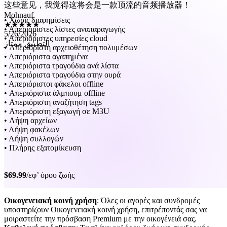
★★★★★
5/26/2026
• Χωρίς διαφημίσεις
التطبيق ممتاز
• Απεριόριστες λίστες αναπαραγωγής
• Απεριόριστες υπηρεσίες cloud
• Απεριόριστη αρχειοθέτηση πολυμέσων
• Απεριόριστα αγαπημένα
• Απεριόριστα τραγούδια ανά λίστα
• Απεριόριστα τραγούδια στην ουρά
• Απεριόριστοι φάκελοι offline
• Απεριόριστα άλμπουμ offline
• Απεριόριστη αναζήτηση tags
• Απεριόριστη εξαγωγή σε M3U
• Λήψη αρχείων
• Λήψη φακέλων
• Λήψη συλλογών
• Πλήρης εξατομίκευση
$69.99
/εφ’ όρου ζωής
Οικογενειακή κοινή χρήση
: Όλες οι αγορές και συνδρομές
υποστηρίζουν Οικογενειακή κοινή χρήση, επιτρέποντάς σας να
μοιραστείτε την πρόσβαση Premium με την οικογένειά σας.