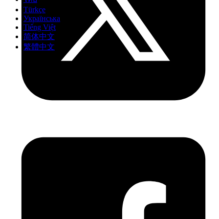
Türkçe
Українська
Tiếng Việt
简体中文
繁體中文