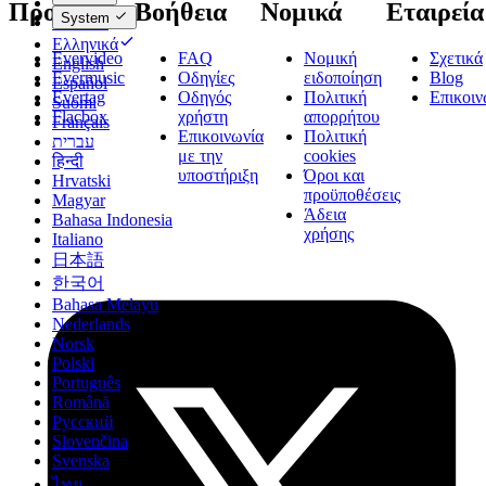
Dansk
Προϊόντα
Βοήθεια
Νομικά
Εταιρεία
System
Deutsch
Ελληνικά
Evervideo
FAQ
Νομική
Σχετικά
English
Evermusic
Οδηγίες
ειδοποίηση
Blog
Español
Evertag
Οδηγός
Πολιτική
Επικοιν
Suomi
Flacbox
χρήστη
απορρήτου
Français
Επικοινωνία
Πολιτική
עברית
με την
cookies
हिन्दी
υποστήριξη
Όροι και
Hrvatski
προϋποθέσεις
Magyar
Άδεια
Bahasa Indonesia
χρήσης
Italiano
日本語
한국어
Bahasa Melayu
Nederlands
Norsk
Polski
Português
Română
Русский
Slovenčina
Svenska
ไทย