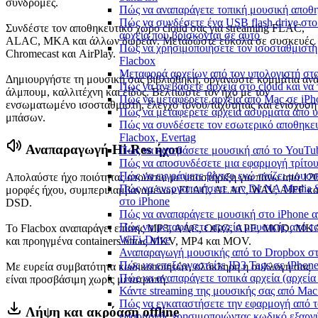
συνδρομές.
Πώς να αναπαράγετε τοπική μουσική αποθ
Πώς να συνδέσετε ένα USB flash drive στο 
Συνδέστε τον αποθηκευτικό χώρο cloud σας για streaming FLAC,
αρχεία που βρίσκονται σε αυτό
ALAC, MKA και άλλων δωρεάν. Μεταδώστε εύκολα σε συσκευές
Πώς να χρησιμοποιήσετε τον ισοσταθμιστή 
Chromecast και AirPlay.
Flacbox
Μεταφορά αρχείων από τον υπολογιστή στ
Δημιουργήστε τη μουσική σας βιβλιοθήκη, οργανώστε κομμάτια αν
Πώς να ανεβάσετε αρχεία στο cloud και να 
άλμπουμ, καλλιτέχνη και είδος. Βελτιώστε τον ήχο με τον
Πώς να μεταφέρετε αρχεία από Mac σε iPho
ενσωματωμένο ισοσταθμιστή, έλεγχο τόνου/ταχύτητας και ενίσχυση
Πώς να μεταφέρετε αρχεία ασύρματα από υ
μπάσων.
Πώς να συνδέσετε τον εσωτερικό αποθηκε
Flacbox, Evertag
Αναπαραγωγή Hi-Res ήχου
Πώς να κατεβάσετε μουσική από το YouTub
Πώς να αποσυνδέσετε μια εφαρμογή τρίτου
Πώς να εγγράψετε βίντεο ενώ παίζει μουσι
Απολαύστε ήχο ποιότητας στούντιο με υποστήριξη για πάνω από 12
Πώς να ενεργοποιήσετε τον DLNA Media Se
μορφές ήχου, συμπεριλαμβανομένων FLAC, ALAC, WAV, AIFF κα
στο iPhone
DSD.
Πώς να αναπαράγετε μουσική στο iPhone
Πώς να μεταφέρετε αρχεία μουσικής από το
Το Flacbox αναπαράγει επίσης MP3, AAC, OGG, APE, MOD, MK
WiFi-Drive
και προηγμένα containers όπως MKV, MP4 και MOV.
Αναπαραγωγή μουσικής από το Dropbox στο
Πώς να επεξεργαστείτε ID3 Tags σε iPhon
Με ευρεία συμβατότητα κωδικοποιητών, ολόκληρη η συλλογή σας
Πώς να αναπαράγετε τοπικά αρχεία (αρχεία
είναι προσβάσιμη χωρίς μετατροπή.
Κάντε streaming της μουσικής σας από Ma
Πώς να εγκαταστήσετε την εφαρμογή από το
Λήψη και ακρόαση offline
εφαρμογής χρησιμοποιώντας κωδικό εξαρ