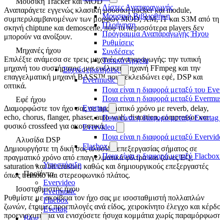
Μουσική Tracker και MOD
Λίστες Αναπαραγωγής
Αναπαράγετε εγγενώς κλασική μουσική tracker και module,
Μουσική Βιβλιοθήκη
συμπεριλαμβανομένων των μορφών MOD, XM, IT και S3M από τη
Πλοήγηση
σκηνή chiptune και demoscene, που τα περισσότερα players δεν
Πρόγραμμα Αναπαραγωγής Ήχου
μπορούν να ανοίξουν.
Ρυθμίσεις
Μηχανές ήχου
Συνδέσεις
Επιλέξτε ανάμεσα σε τρεις μηχανές αναπαραγωγής: την τυπική
Τοπικά Αρχεία
μηχανή του συστήματος, μια ευέλικτη μηχανή FFmpeg και την
Συχνές ερωτήσεις
επαγγελματική μηχανή BASS™ που ξεκλειδώνει εφέ, DSP και
Evermusic
οπτικά.
Ποια είναι η διαφορά μεταξύ του Eve
Ποια είναι η διαφορά μεταξύ Evermu
Εφέ ήχου
Evertag
Διαμορφώστε τον ήχο σας σε πραγματικό χρόνο με reverb, delay,
echo, chorus, flanger, phaser, auto-wah, distortion, compressor και
Ποια είναι η διαφορά μεταξύ Evertag
φυσικό crossfeed για ακουστικά.
Evervideo
Ποια είναι η διαφορά μεταξύ Evervid
Αλυσίδα DSP
Flacbox
Δημιουργήστε τη δική σας αλυσίδα επεξεργασίας σήματος σε
Ποια είναι η διαφορά μεταξύ Flacbox
πραγματικό χρόνο από επαγγελματικά φίλτρα και ζώνες EQ,
Υποστήριξη
saturation και bit crusher, καθώς και δημιουργικούς επεξεργαστές
Προϊόντα
όπως tremolo και στερεοφωνικό πλάτος.
Evervideo
Ισοσταθμιστής ήχου
Evermusic
Ρυθμίστε με ακρίβεια τον ήχο σας με ισοσταθμιστή πολλαπλών
Flacbox
ζωνών, έτοιμες προεπιλογές ανά είδος, χειροκίνητο έλεγχο και κέρδ
Evertag
προενισχυτή για να ενισχύσετε ήσυχα κομμάτια χωρίς παραμόρφωση
Blog