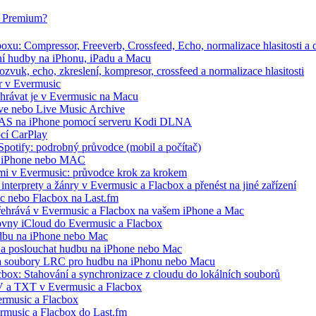
ox Premium?
xu: Compressor, Freeverb, Crossfeed, Echo, normalizace hlasitosti a d
ání hudby na iPhonu, iPadu a Macu
zvuk, echo, zkreslení, kompresor, crossfeed a normalizace hlasitosti
r v Evermusic
řehrávat je v Evermusic na Macu
hive nebo Live Music Archive
 NAS na iPhone pomocí serveru Kodi DLNA
ocí CarPlay
 Spotify: podrobný průvodce (mobil a počítač)
 na iPhone nebo MAC
ími v Evermusic: průvodce krok za krokem
interprety a žánry v Evermusic a Flacbox a přenést na jiné zařízení
ic nebo Flacbox na Last.fm
řehrává v Evermusic a Flacbox na vašem iPhone a Mac
ovny iCloud do Evermusic a Flacbox
udbu na iPhone nebo Mac
a poslouchat hudbu na iPhone nebo Mac
ře a soubory LRC pro hudbu na iPhonu nebo Macu
cbox: Stahování a synchronizace z cloudu do lokálních souborů
V a TXT v Evermusic a Flacbox
rmusic a Flacbox
ermusic a Flacbox do Last.fm