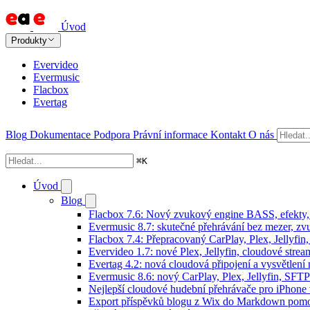
Úvod
Produkty
Evervideo
Evermusic
Flacbox
Evertag
Blog
Dokumentace
Podpora
Právní informace
Kontakt
O nás
⌘
K
Úvod
Blog
Flacbox 7.6: Nový zvukový engine BASS, efekty, 
Evermusic 8.7: skutečné přehrávání bez mezer, zvu
Flacbox 7.4: Přepracovaný CarPlay, Plex, Jellyfi
Evervideo 1.7: nové Plex, Jellyfin, cloudové strea
Evertag 4.2: nová cloudová připojení a vysvětlení 
Evermusic 8.6: nový CarPlay, Plex, Jellyfin, SFTP
Nejlepší cloudové hudební přehrávače pro iPhone
Export příspěvků blogu z Wix do Markdown pom