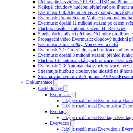
Přehrávejte bezztrátové FLAC a DSD na iPhone 
Nejlepší cloudový hudební přehrávač pro iPhone a
Evermusic 6.8: Aliyun Drive, Synology, nové styl
Evermusic Pro na Setapp Mobile: cloudová hudba
Evermusic dosáhl 11 milionů stažení po celém svě
Flacbox dosáhl 1 milionu stažení: Hi-Res zvuk
5 nejlepších aplikací přehrávačů hudby pro iPhone
Propagační video Evermusic: cloudový hudební p
Evermusic 3.6: CarPlay, VoiceOver a další
Evermusic 3.1: Crossfade, synchronizace knihovny
Evermusic dosáhl 3 milionů stažení: přehled funkc
Flacbox 1.6: automatická synchronizace, ekvaliz
Evermusic 2.3: Automatická synchronizace, pozice
Streamujte hudbu z cloudového úložiště na iPhone
Streamování zvuku v iOS pomocí AVAssetResour
Dokumentace
Časté dotazy
Evermusic
Jaký je rozdíl mezi Evermusic a Flac
Jaký je rozdíl mezi Evermusic a Eve
Evertag
Jaký je rozdíl mezi Evertag a Everta
Evervideo
Jaký je rozdíl mezi Evervideo a Eve