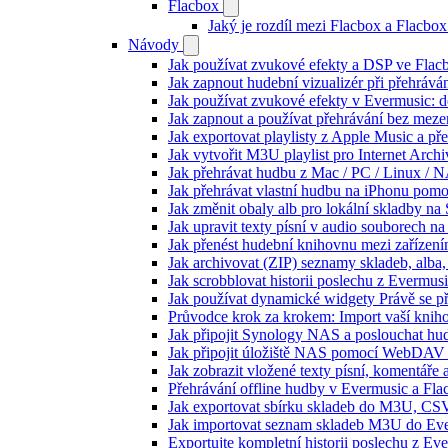
Flacbox
Jaký je rozdíl mezi Flacbox a Flacb
Návody
Jak používat zvukové efekty a DSP ve Flacbo
Jak zapnout hudební vizualizér při přehráv
Jak používat zvukové efekty v Evermusic: do
Jak zapnout a používat přehrávání bez meze
Jak exportovat playlisty z Apple Music a p
Jak vytvořit M3U playlist pro Internet Arc
Jak přehrávat hudbu z Mac / PC / Linux /
Jak přehrávat vlastní hudbu na iPhonu pom
Jak změnit obaly alb pro lokální skladby na
Jak upravit texty písní v audio souborech
Jak přenést hudební knihovnu mezi zařízen
Jak archivovat (ZIP) seznamy skladeb, alba, 
Jak scrobblovat historii poslechu z Evermus
Jak používat dynamické widgety Právě se p
Průvodce krok za krokem: Import vaší knih
Jak připojit Synology NAS a poslouchat h
Jak připojit úložiště NAS pomocí WebDAV 
Jak zobrazit vložené texty písní, komentá
Přehrávání offline hudby v Evermusic a Fla
Jak exportovat sbírku skladeb do M3U, CS
Jak importovat seznam skladeb M3U do Eve
Exportujte kompletní historii poslechu z Ev