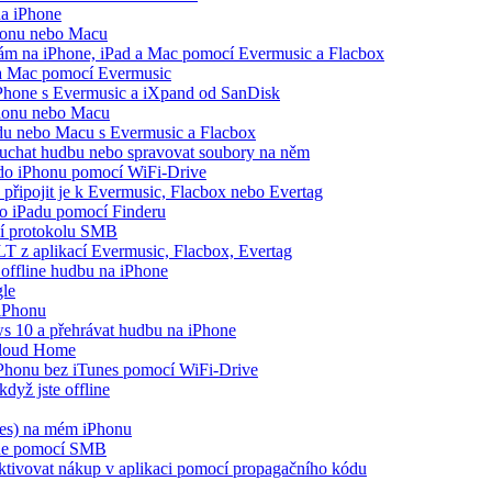
na iPhone
Phonu nebo Macu
opám na iPhone, iPad a Mac pomocí Evermusic a Flacbox
 a Mac pomocí Evermusic
iPhone s Evermusic a iXpand od SanDisk
Phonu nebo Macu
adu nebo Macu s Evermusic a Flacbox
louchat hudbu nebo spravovat soubory na něm
e do iPhonu pomocí WiFi-Drive
 připojit je k Evermusic, Flacbox nebo Evertag
bo iPadu pomocí Finderu
cí protokolu SMB
LT z aplikací Evermusic, Flacbox, Evertag
offline hudbu na iPhone
gle
 iPhonu
 10 a přehrávat hudbu na iPhone
Cloud Home
 iPhonu bez iTunes pomocí WiFi-Drive
dyž jste offline
nes) na mém iPhonu
one pomocí SMB
 aktivovat nákup v aplikaci pomocí propagačního kódu