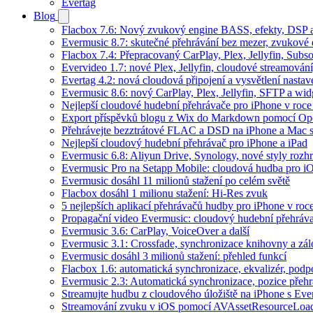
Evertag
Blog
Flacbox 7.6: Nový zvukový engine BASS, efekty, DSP a 
Evermusic 8.7: skutečné přehrávání bez mezer, zvukové ef
Flacbox 7.4: Přepracovaný CarPlay, Plex, Jellyfin, Sub
Evervideo 1.7: nové Plex, Jellyfin, cloudové streamování
Evertag 4.2: nová cloudová připojení a vysvětlení nastav
Evermusic 8.6: nový CarPlay, Plex, Jellyfin, SFTP a wid
Nejlepší cloudové hudební přehrávače pro iPhone v roc
Export příspěvků blogu z Wix do Markdown pomocí O
Přehrávejte bezztrátové FLAC a DSD na iPhone a Mac 
Nejlepší cloudový hudební přehrávač pro iPhone a iPad
Evermusic 6.8: Aliyun Drive, Synology, nové styly rozhr
Evermusic Pro na Setapp Mobile: cloudová hudba pro i
Evermusic dosáhl 11 milionů stažení po celém světě
Flacbox dosáhl 1 milionu stažení: Hi-Res zvuk
5 nejlepších aplikací přehrávačů hudby pro iPhone v roc
Propagační video Evermusic: cloudový hudební přehráv
Evermusic 3.6: CarPlay, VoiceOver a další
Evermusic 3.1: Crossfade, synchronizace knihovny a zál
Evermusic dosáhl 3 milionů stažení: přehled funkcí
Flacbox 1.6: automatická synchronizace, ekvalizér, po
Evermusic 2.3: Automatická synchronizace, pozice přehr
Streamujte hudbu z cloudového úložiště na iPhone s Eve
Streamování zvuku v iOS pomocí AVAssetResourceLoa