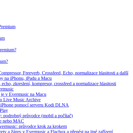
 Premium
ium
 Premium?
mium?
mpressor, Freeverb, Crossfeed, Echo, normalizace hlasitosti a další
dby na iPhonu, iPadu a Macu
echo, zkreslení, kompresor, crossfeed a normalizace hlasitosti
ermusic
t je v Evermusic na Macu
bo Live Music Archive
na iPhone pomocí serveru Kodi DLNA
rPlay
fy: podrobný průvodce (mobil a počítač)
hone nebo MAC
Evermusic: průvodce krok za krokem
rety a žánry v Evermusic a Flacbox a přenést na jiné zařízení