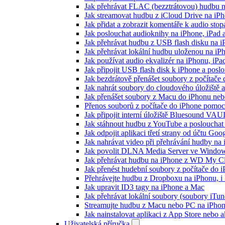
Jak přehrávat FLAC (bezztrátovou) hudbu 
Jak streamovat hudbu z iCloud Drive na i
Jak přidat a zobrazit komentáře k audio st
Jak poslouchat audioknihy na iPhone, iPad
Jak přehrávat hudbu z USB flash disku na 
Jak přehrávat lokální hudbu uloženou na i
Jak používat audio ekvalizér na iPhonu, iP
Jak připojit USB flash disk k iPhone a pos
Jak bezdrátově přenášet soubory z počítač
Jak nahrát soubory do cloudového úložiště a
Jak přenášet soubory z Macu do iPhonu ne
Přenos souborů z počítače do iPhone pomo
Jak připojit interní úložiště Bluesound VAU
Jak stáhnout hudbu z YouTube a poslouchat 
Jak odpojit aplikaci třetí strany od účtu Goo
Jak nahrávat video při přehrávání hudby na
Jak povolit DLNA Media Server ve Windows
Jak přehrávat hudbu na iPhone z WD My 
Jak přenést hudební soubory z počítače do
Přehrávejte hudbu z Dropboxu na iPhonu, i k
Jak upravit ID3 tagy na iPhone a Mac
Jak přehrávat lokální soubory (soubory iTu
Streamujte hudbu z Macu nebo PC na iPh
Jak nainstalovat aplikaci z App Store nebo
Uživatelská příručka