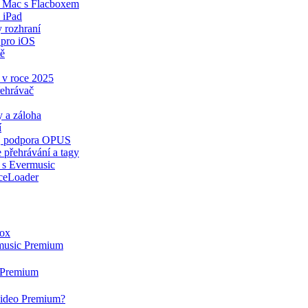
a Mac s Flacboxem
 iPad
y rozhraní
 pro iOS
tě
 v roce 2025
řehrávač
 a záloha
í
ér, podpora OPUS
 přehrávání a tagy
 s Evermusic
ceLoader
box
rmusic Premium
g Premium
rvideo Premium?