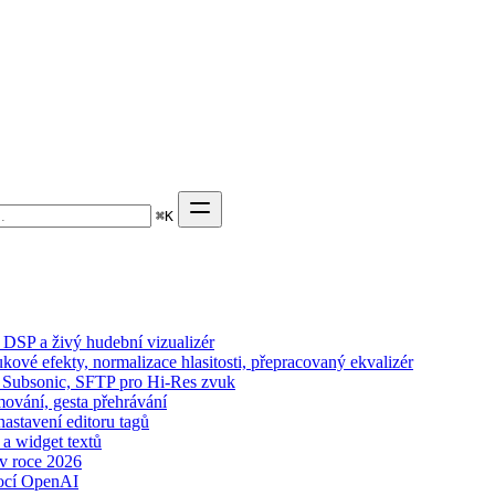
⌘
K
DSP a živý hudební vizualizér
kové efekty, normalizace hlasitosti, přepracovaný ekvalizér
n, Subsonic, SFTP pro Hi-Res zvuk
mování, gesta přehrávání
nastavení editoru tagů
 a widget textů
 v roce 2026
ocí OpenAI