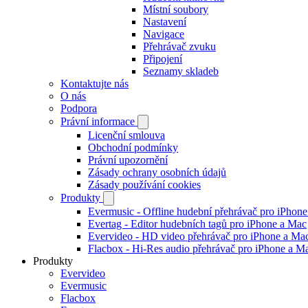
Místní soubory
Nastavení
Navigace
Přehrávač zvuku
Připojení
Seznamy skladeb
Kontaktujte nás
O nás
Podpora
Právní informace
Licenční smlouva
Obchodní podmínky
Právní upozornění
Zásady ochrany osobních údajů
Zásady používání cookies
Produkty
Evermusic - Offline hudební přehrávač pro iPhon
Evertag - Editor hudebních tagů pro iPhone a Mac
Evervideo - HD video přehrávač pro iPhone a Ma
Flacbox - Hi-Res audio přehrávač pro iPhone a M
Produkty
Evervideo
Evermusic
Flacbox