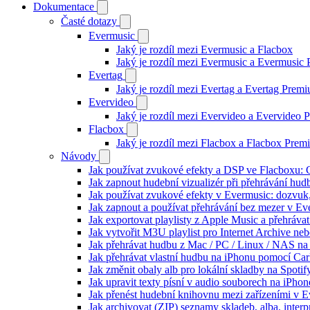
Dokumentace
Časté dotazy
Evermusic
Jaký je rozdíl mezi Evermusic a Flacbox
Jaký je rozdíl mezi Evermusic a Evermusic
Evertag
Jaký je rozdíl mezi Evertag a Evertag Prem
Evervideo
Jaký je rozdíl mezi Evervideo a Evervideo
Flacbox
Jaký je rozdíl mezi Flacbox a Flacbox Pre
Návody
Jak používat zvukové efekty a DSP ve Flacboxu: Co
Jak zapnout hudební vizualizér při přehrávání hu
Jak používat zvukové efekty v Evermusic: dozvuk, 
Jak zapnout a používat přehrávání bez mezer v Ev
Jak exportovat playlisty z Apple Music a přehráva
Jak vytvořit M3U playlist pro Internet Archive ne
Jak přehrávat hudbu z Mac / PC / Linux / NAS 
Jak přehrávat vlastní hudbu na iPhonu pomocí Ca
Jak změnit obaly alb pro lokální skladby na Spoti
Jak upravit texty písní v audio souborech na iP
Jak přenést hudební knihovnu mezi zařízeními v 
Jak archivovat (ZIP) seznamy skladeb, alba, interp