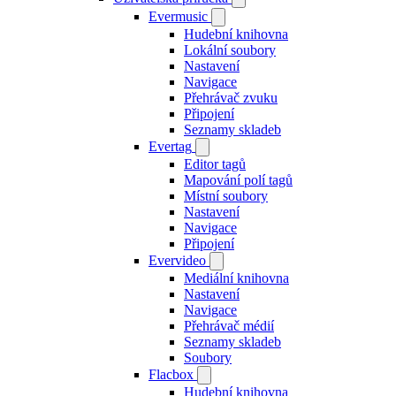
Evermusic
Hudební knihovna
Lokální soubory
Nastavení
Navigace
Přehrávač zvuku
Připojení
Seznamy skladeb
Evertag
Editor tagů
Mapování polí tagů
Místní soubory
Nastavení
Navigace
Připojení
Evervideo
Mediální knihovna
Nastavení
Navigace
Přehrávač médií
Seznamy skladeb
Soubory
Flacbox
Hudební knihovna