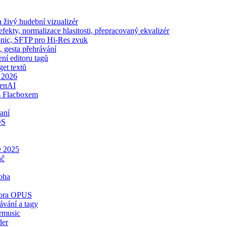
živý hudební vizualizér
ekty, normalizace hlasitosti, přepracovaný ekvalizér
sonic, SFTP pro Hi-Res zvuk
, gesta přehrávání
ení editoru tagů
get textů
e 2026
penAI
s Flacboxem
aní
OS
e 2025
ač
oha
dpora OPUS
ávání a tagy
rmusic
der