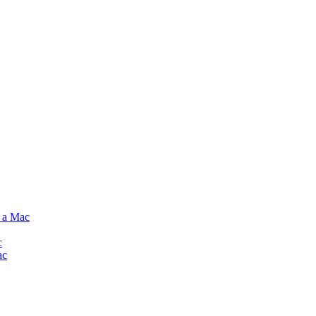
e a Mac
c
ac