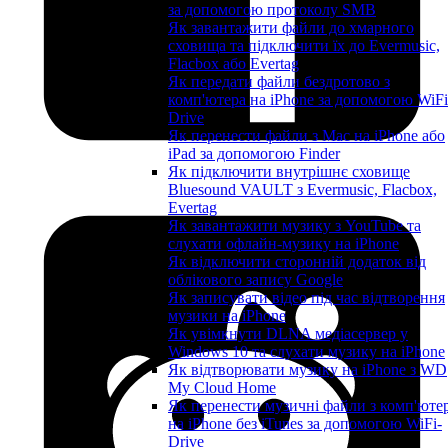
за допомогою протоколу SMB
Як завантажити файли до хмарного
сховища та підключити їх до Evermusic,
Flacbox або Evertag
Як передати файли бездротово з
комп'ютера на iPhone за допомогою WiFi
Drive
Як перенести файли з Mac на iPhone або
iPad за допомогою Finder
Як підключити внутрішнє сховище
Bluesound VAULT з Evermusic, Flacbox,
Evertag
Як завантажити музику з YouTube та
слухати офлайн-музику на iPhone
Як відключити сторонній додаток від
облікового запису Google
Як записувати відео під час відтворення
музики на iPhone
Як увімкнути DLNA медіасервер у
Windows 10 та слухати музику на iPhone
Як відтворювати музику на iPhone з WD
My Cloud Home
Як перенести музичні файли з комп'юте
на iPhone без iTunes за допомогою WiFi-
Drive