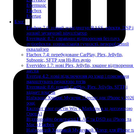
Evermusic
Flacbox
Evertag
Блог
Flacbox 7.6: новий аудіодвигун BASS, ефекти, DSP і
живий музичний візуалізатор
Evermusic 8.7: справжнє відтворення без пауз,
аудіоефекти, нормалізація гучності, перероблений
еквалайзер
Flacbox 7.4: перебудоване CarPlay, Plex, Jellyfin,
Subsonic, SFTP для Hi-Res аудіо
Evervideo 1.7: нові Plex, Jellyfin, хмарне відтворення
жести
Evertag 4.2: нові підключення до хмар і пояснення
налаштувань редактора тегів
Evermusic 8.6: новий CarPlay, Plex, Jellyfin, SFTP і
віджет текстів
Найкращі Хмарні Музичні Плеєри для iPhone у 202
році
Експорт блог-постів Wix у Markdown за допомогою
OpenAI
Відтворюйте безвтратні FLAC та DSD на iPhone та
Mac з Flacbox
Найкращий Хмарний Музичний Плеєр для iPhone т