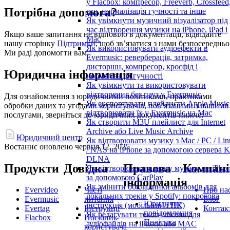
у Flacbox: компресор, Freeverb, Crossfeed
Потрібна допомога?
ехо, нормалізація гучності та інше
Як увімкнути музичний візуалізатор під
час відтворення музики на iPhone, iPad і
Якщо ваше запитання не відповіло в документації, відвідайте
Mac
нашу сторінку
Підтримки
, щоб зв’язатися з нами безпосередньо
Як використовувати аудіоефекти в
Ми раді допомогти вам.
Evermusic: реверберація, затримка,
дисторшн, компресор, кросфід і
Юридична інформація
нормалізація гучності
Як увімкнути та використовувати
відтворення без пауз у Evermusic
Для ознайомлення з юридичними політиками, практиками
Як експортувати плейлисти Apple Music
обробки даних та угодами користувачів, пов’язаними з нашими
відтворювати їх у Evermusic на Mac
послугами, зверніться до юридичних документів нижче:
Як створити M3U плейлист для Internet
Archive або Live Music Archive
Юридичний центр
Як відтворювати музику з Mac / PC / Lin
Востаннє оновлено
червня 12, 2025
/ NAS на iPhone за допомогою сервера K
DLNA
Продукти
Довідка
Правова
Компані
Як відтворювати власну музику на iPho
за допомогою CarPlay
інформація
Як змінити обкладинки альбомів для
Evervideo
Часті
Про на
локальних треків у Spotify: покрокова
Evermusic
питання
Блог
Юридичне
інструкція (мобільний і ПК)
Evertag
Інструкції
Контак
повідомлення
Як редагувати тексти пісень для
Flacbox
Посібник
Політика
аудіофайлів на iPhone або MAC
користувача