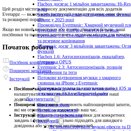
Flacbox досягає 1 мільйон завантажень: Hi-Res
Цей розділ містить корисну документацію для всіх додатків
аудіо
Everappz — включаючи інструкції з налаштування, опис функц
5 найкращих додатків для відтворення музики
та розширені поради.
iPhone у 2025 році
Промовідео Evermusic: Хмарний музичний пл
Якщо ви новий користувач або хочете дізнатися більше, наші
Evermusic 3.6: CarPlay, VoiceOver та інше
посібники та поширені запитання є чудовим місцем для початку
Evermusic 3.1: Crossfade, синхронізація бібліот
та резервне копіювання
Початок роботи
Evermusic досяг 3 мільйонів завантажень: Огл
функцій
Flacbox 1.6: Автосинхронізація, еквалайзер,
підтримка OPUS
Посібник користувача
Evermusic 2.3: Автосинхронізація, позиція
Поширені запитання
відтворення та теги
Потокове відтворення музики з хмарного
Інструкції
сховища на iPhone з Evermusic
Потокова передача та кешування аудіо в iOS з
Посібник користувача
допоможе вам встановити,
допомогою AVAssetResourceLoader
налаштувати та максимально використовувати наші
Документація
додатки.
Поширені запитання
охоплюють найпоширеніші запити,
Початок роботи
які ми отримуємо, заощаджуючи ваш час.
Потрібна допомога?
Інструкції
надають покрокові вказівки для конкретних
Юридична інформація
завдань і функцій — ідеально підходять для швидкого
Інструкції
довідника або усунення несправностей.
Як використовувати звукові ефекти та 