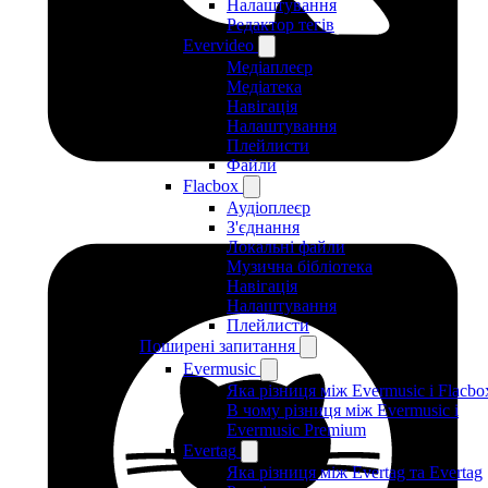
Налаштування
Редактор тегів
Evervideo
Медіаплеєр
Медіатека
Навігація
Налаштування
Плейлисти
Файли
Flacbox
Аудіоплеєр
З'єднання
Локальні файли
Музична бібліотека
Навігація
Налаштування
Плейлисти
Поширені запитання
Evermusic
Яка різниця між Evermusic і Flacbo
В чому різниця між Evermusic і
Evermusic Premium
Evertag
Яка різниця між Evertag та Evertag