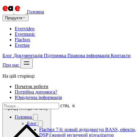
Головна
Продукти
Evervideo
Evermusic
Flacbox
Evertag
Блог
Документація
Підтримка
Правова інформація
Контакти
Про нас
На цій сторінці
Початок роботи
Потрібна допомога?
Юридична інформація
CTRL K
Прокрутити до початку
Головна
Блог
Flacbox 7.6: новий аудіодвигун BASS, ефекти,
DSP і живий музичний візуалізатор