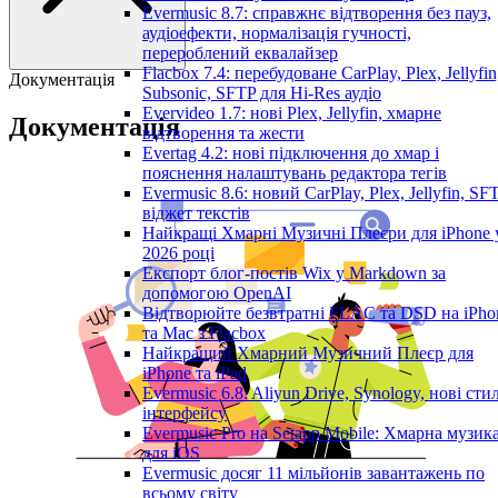
Evermusic 8.7: справжнє відтворення без пауз,
аудіоефекти, нормалізація гучності,
перероблений еквалайзер
Flacbox 7.4: перебудоване CarPlay, Plex, Jellyfin
Документація
Subsonic, SFTP для Hi-Res аудіо
Evervideo 1.7: нові Plex, Jellyfin, хмарне
Документація
відтворення та жести
Evertag 4.2: нові підключення до хмар і
пояснення налаштувань редактора тегів
Evermusic 8.6: новий CarPlay, Plex, Jellyfin, SFT
віджет текстів
Найкращі Хмарні Музичні Плеєри для iPhone 
2026 році
Експорт блог-постів Wix у Markdown за
допомогою OpenAI
Відтворюйте безвтратні FLAC та DSD на iPho
та Mac з Flacbox
Найкращий Хмарний Музичний Плеєр для
iPhone та iPad
Evermusic 6.8: Aliyun Drive, Synology, нові стил
інтерфейсу
Evermusic Pro на Setapp Mobile: Хмарна музик
для iOS
Evermusic досяг 11 мільйонів завантажень по
всьому світу