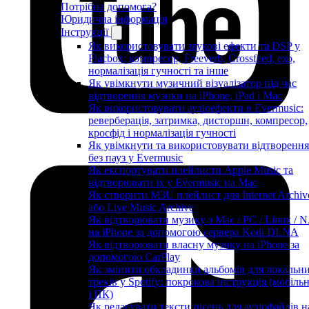
Потрібна допомога?
Юридична інформація
Інструкції
Як використовувати звукові ефекти та DSP у
Flacbox: компресор, Freeverb, Crossfeed, ехо,
нормалізація гучності та інше
Як увімкнути музичний візуалізатор під час
відтворення музики на iPhone, iPad і Mac
Як використовувати аудіоефекти в Evermusic:
реверберація, затримка, дисторшн, компресор,
кросфід і нормалізація гучності
Як увімкнути та використовувати відтворення
без пауз у Evermusic
Як експортувати плейлисти Apple Music та
відтворювати їх у Evermusic на Mac
Як створити M3U плейлист для Internet Archiv
або Live Music Archive
Як відтворювати музику з Mac / PC / Linux / 
на iPhone за допомогою сервера Kodi DLNA
Як відтворювати власну музику на iPhone за
допомогою CarPlay
Як змінити обкладинки альбомів для локальн
треків у Spotify: покрокова інструкція (мобіль
і ПК)
Як редагувати тексти пісень для аудіофайлів н