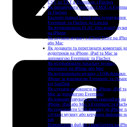
CSV та TXT в Evermusic і Flacbox
Як імпортувати плейлист M3U в Evermu
та Flacbox
Експорт повної історії прослуховування 
Evermusic та Flacbox до Last.fm
Як відтворювати FLAC (без втрат) музи
на iPhone
Як слухати музику з iCloud Drive на iPh
або Mac
Як додавати та переглядати коментарі д
аудіотреків на iPhone, iPad та Mac за
допомогою Evermusic та Flacbox
Як відтворювати локальну музику,
збережену на iPhone або Mac
Як відтворювати музику з USB-флешки 
iPhone за допомогою Evermusic та iXpan
від SanDisk
Як слухати аудіокниги на iPhone, iPad та
Mac за допомогою Evermusic
Як використовувати аудіо еквалайзер на
iPhone, iPad або Mac з Evermusic та Flacb
Як підключити USB-флешку до iPhone т
слухати музику або керувати файлами н
ній
Перенесення файлів з комп'ютера на iPh