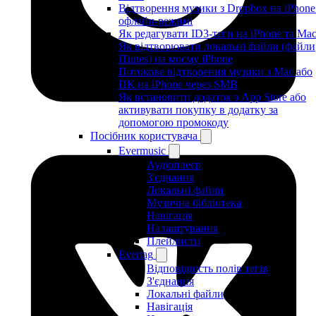
Відтворення музики з Dropbox на iPhone
офлайн-режимі
Як редагувати ID3-теги на iPhone та Ma
Як відтворювати локальні файли (файли
iTunes) на моєму iPhone
Потокове відтворення музики з Mac або
ПК на iPhone через SMB
Як встановити додаток з App Store або
активувати покупку в додатку за
допомогою промокоду
Посібник користувача
Evermusic
Аудіоплеєр
З'єднання
Локальні файли
Музична бібліотека
Навігація
Налаштування
Плейлисти
Evertag
Відповідність полів тегів
З'єднання
Локальні файли
Навігація