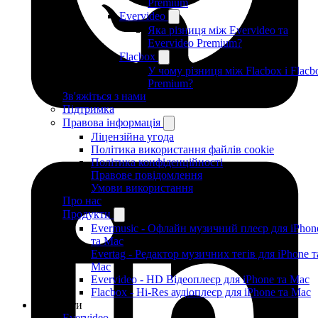
Premium
Evervideo
Яка різниця між Evervideo та
Evervideo Premium?
Flacbox
У чому різниця між Flacbox і Flacb
Premium?
Зв'яжіться з нами
Підтримка
Правова інформація
Ліцензійна угода
Політика використання файлів cookie
Політика конфіденційності
Правове повідомлення
Умови використання
Про нас
Продукти
Evermusic - Офлайн музичний плеєр для iPhon
та Mac
Evertag - Редактор музичних тегів для iPhone т
Mac
Evervideo - HD Відеоплеєр для iPhone та Mac
Flacbox - Hi-Res аудіоплеєр для iPhone та Mac
Продукти
Evervideo