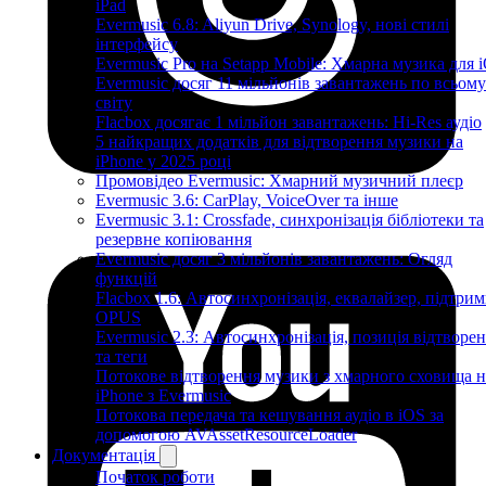
iPad
Evermusic 6.8: Aliyun Drive, Synology, нові стилі
інтерфейсу
Evermusic Pro на Setapp Mobile: Хмарна музика для 
Evermusic досяг 11 мільйонів завантажень по всьому
світу
Flacbox досягає 1 мільйон завантажень: Hi-Res аудіо
5 найкращих додатків для відтворення музики на
iPhone у 2025 році
Промовідео Evermusic: Хмарний музичний плеєр
Evermusic 3.6: CarPlay, VoiceOver та інше
Evermusic 3.1: Crossfade, синхронізація бібліотеки та
резервне копіювання
Evermusic досяг 3 мільйонів завантажень: Огляд
функцій
Flacbox 1.6: Автосинхронізація, еквалайзер, підтрим
OPUS
Evermusic 2.3: Автосинхронізація, позиція відтворе
та теги
Потокове відтворення музики з хмарного сховища н
iPhone з Evermusic
Потокова передача та кешування аудіо в iOS за
допомогою AVAssetResourceLoader
Документація
Початок роботи