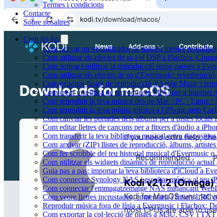
Termes i condicions
Contacte
Sobre nosaltres
Com fer-ho
Com activar un visualitzador de música mentre reprodueix
Com utilitzar els efectes de so i el DSP a Flacbox: Comp
Com activar i utilitzar la reproducció sense pauses a Eve
Com utilitzar els efectes de so d'Evermusic: reverberació,
Com exportar llistes de reproducció d'Apple Music i rep
Com crear una llista de reproducció M3U per a Internet
Com reproduir la teva música des de Mac / PC / Linux /
Com reproduir la teva pròpia música a l'iPhone amb Car
Com canviar les portades dels àlbums per a pistes locals a 
Com editar lletres de cançons per a fitxers d'àudio a i
Com transferir la teva biblioteca musical entre dispositiu
Com arxivar (ZIP) llistes de reproducció, àlbums, artistes 
Com fer scrobble del teu historial musical d'Evermusic o
Com utilitzar els widgets dinàmics de reproducció actual
Guia pas a pas: importar la teva biblioteca d'iCloud a Ev
Com connectar Synology NAS i escoltar música al teu 
Com connectar l'emmagatzematge NAS mitjançant WebDA
Com veure lletres incrustades, comentaris i fitxers LRC 
Reproduir música fora de línia a Evermusic i Flacbox: Desc
Com exportar la col·lecció de pistes a M3U, CSV i TXT