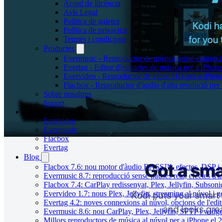
Acord de llicència
Avís Legal
Política de galetes
Política de privacitat
Termes i condicions
Productes
Evermusic - Reproductor de música sense connexi
Evertag - Editor d'etiquetes de música per a iPhon
Evervideo - Reproductor de vídeo HD per a iPhon
Flacbox - Reproductor d'àudio d'alta resolució per
Sobre nosaltres
Suport
Productes
Evervideo
Evermusic
Flacbox
Evertag
Blog
Flacbox 7.6: nou motor d'àudio BASS™, efectes, DSP i u
Evermusic 8.7: reproducció sense pauses real, efectes d'à
Flacbox 7.4: CarPlay redissenyat, Plex, Jellyfin, Subson
Evervideo 1.7: nous Plex, Jellyfin, streaming al núvol i 
Evertag 4.2: noves connexions al núvol, opcions de l'edit
Evermusic 8.6: nou CarPlay, Plex, Jellyfin, SFTP i widget
Millors reproductors de música al núvol per a iPhone el 