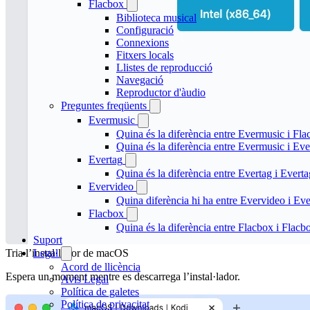
Flacbox
Biblioteca musical
Configuració
Connexions
Fitxers locals
Llistes de reproducció
Navegació
Reproductor d'àudio
Preguntes freqüents
Evermusic
Quina és la diferència entre Evermusic i Fl
Quina és la diferència entre Evermusic i E
Evertag
Quina és la diferència entre Evertag i Ever
Evervideo
Quina diferència hi ha entre Evervideo i E
Flacbox
Quina és la diferència entre Flacbox i Flac
Suport
Legal
Tria l’instal·lador de macOS
Acord de llicència
Espera un moment mentre es descarrega l’instal·lador.
Avís Legal
Política de galetes
Política de privacitat