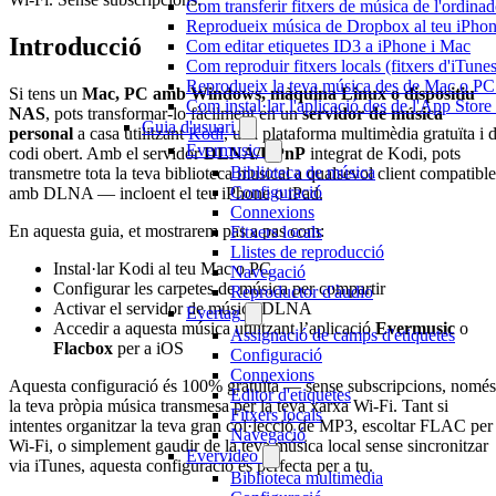
Com transferir fitxers de música de l'ordin
Reprodueix música de Dropbox al teu iPhone 
Introducció
Com editar etiquetes ID3 a iPhone i Mac
Com reproduir fitxers locals (fitxers d'iTun
Reprodueix la teva música des de Mac o P
Si tens un
Mac, PC amb Windows, màquina Linux o dispositiu
Com instal·lar l'aplicació des de l'App Stor
NAS
, pots transformar-lo fàcilment en un
servidor de música
Guia d'usuari
personal
a casa utilitzant
Kodi
, una plataforma multimèdia gratuïta i 
Evermusic
codi obert. Amb el servidor
DLNA/UPnP
integrat de Kodi, pots
Biblioteca de música
transmetre tota la teva biblioteca musical a qualsevol client compatible
Configuració
amb DLNA — incloent el teu iPhone o iPad.
Connexions
En aquesta guia, et mostrarem pas a pas com:
Fitxers locals
Llistes de reproducció
Instal·lar Kodi al teu Mac o PC
Navegació
Configurar les carpetes de música per compartir
Reproductor d'àudio
Activar el servidor de música DLNA
Evertag
Accedir a aquesta música utilitzant l’aplicació
Evermusic
o
Assignació de camps d'etiquetes
Flacbox
per a iOS
Configuració
Connexions
Aquesta configuració és 100% gratuïta — sense subscripcions, només
Editor d'etiquetes
la teva pròpia música transmesa per la teva xarxa Wi-Fi. Tant si
Fitxers locals
intentes organitzar la teva gran col·lecció de MP3, escoltar FLAC per
Navegació
Wi-Fi, o simplement gaudir de la teva música local sense sincronitzar
Evervideo
via iTunes, aquesta configuració és perfecta per a tu.
Biblioteca multimèdia