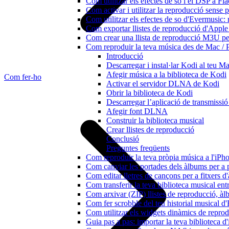
Com utilitzar els efectes de so i el DSP a 
Com activar i utilitzar la reproducció sense
Com utilitzar els efectes de so d'Evermusic: 
Com exportar llistes de reproducció d'Apple
Com crear una llista de reproducció M3U pe
Com reproduir la teva música des de Mac / 
Introducció
Descarregar i instal·lar Kodi al teu 
Afegir música a la biblioteca de Kodi
Com fer-ho
Activar el servidor DLNA de Kodi
Obrir la biblioteca de Kodi
Descarregar l’aplicació de transmissi
Afegir font DLNA
Construir la biblioteca musical
Crear llistes de reproducció
Conclusió
Preguntes freqüents
Com reproduir la teva pròpia música a l'iP
Com canviar les portades dels àlbums per a pi
Com editar lletres de cançons per a fitxers
Com transferir la teva biblioteca musical ent
Com arxivar (ZIP) llistes de reproducció, àlbu
Com fer scrobble del teu historial musical 
Com utilitzar els widgets dinàmics de repro
Guia pas a pas: importar la teva biblioteca 