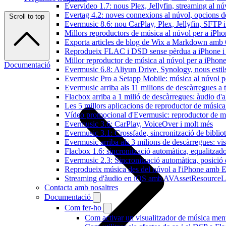
Evervideo 1.7: nous Plex, Jellyfin, streaming al nú
Evertag 4.2: noves connexions al núvol, opcions de 
Scroll to top
Evermusic 8.6: nou CarPlay, Plex, Jellyfin, SFTP i 
Millors reproductors de música al núvol per a iPho
Exporta articles de blog de Wix a Markdown am
Reprodueix FLAC i DSD sense pèrdua a iPhone 
Millor reproductor de música al núvol per a iPhone
Documentació
Evermusic 6.8: Aliyun Drive, Synology, nous estils 
Evermusic Pro a Setapp Mobile: música al núvol p
Evermusic arriba als 11 milions de descàrregues a 
Flacbox arriba a 1 milió de descàrregues: àudio d'a
Les 5 millors aplicacions de reproductor de música
Vídeo promocional d'Evermusic: reproductor de m
Evermusic 3.6: CarPlay, VoiceOver i molt més
Evermusic 3.1: Crossfade, sincronització de bibliot
Evermusic arriba als 3 milions de descàrregues: vi
Flacbox 1.6: sincronització automàtica, equalitza
Evermusic 2.3: Sincronització automàtica, posició 
Reprodueix música des del núvol a l'iPhone amb 
Streaming d'àudio en iOS amb AVAssetResourceL
Contacta amb nosaltres
Documentació
Com fer-ho
Com activar un visualitzador de música ment