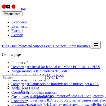
Inici
Productes
Evervideo
Evermusic
Flacbox
Evertag
Blog
Documentació
Suport
Legal
Contacte
Sobre nosaltres
On this page
Introducció
Descarregar i instal·lar Kodi al teu Mac / PC / Linux / NAS
Afegir música a la biblioteca de Kodi
Activar el servidor DLNA de Kodi
CTRL K
Obrir la biblioteca de Kodi
Descarregar l’aplicació de transmissió de música per a iOS
Inici
Afegir font DLNA
Blog
Construir la biblioteca musical
Flacbox 7.6: nou motor d'àudio BASS™, efectes, D
Crear llistes de reproducció
Evermusic 8.7: reproducció sense pauses real, efec
Conclusió
Flacbox 7.4: CarPlay redissenyat, Plex, Jellyfin, 
Preguntes freqüents