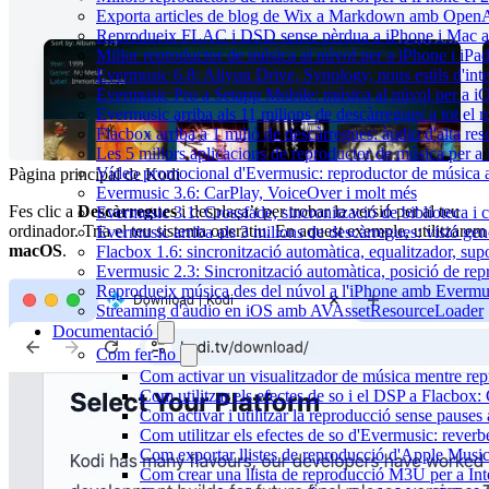
Exporta articles de blog de Wix a Markdown amb Open
Reprodueix FLAC i DSD sense pèrdua a iPhone i Mac 
Millor reproductor de música al núvol per a iPhone i iPa
Evermusic 6.8: Aliyun Drive, Synology, nous estils d'inte
Evermusic Pro a Setapp Mobile: música al núvol per a i
Evermusic arriba als 11 milions de descàrregues a tot el
Flacbox arriba a 1 milió de descàrregues: àudio d'alta res
Les 5 millors aplicacions de reproductor de música per a
Vídeo promocional d'Evermusic: reproductor de música 
Pàgina principal de Kodi
Evermusic 3.6: CarPlay, VoiceOver i molt més
Fes clic a
Descàrregues
i desplaça’t per trobar la versió per al teu
Evermusic 3.1: Crossfade, sincronització de biblioteca i 
ordinador. Tria el teu sistema operatiu. En aquest exemple, utilitzarem
Evermusic arriba als 3 milions de descàrregues: visió gen
macOS
.
Flacbox 1.6: sincronització automàtica, equalitzador, s
Evermusic 2.3: Sincronització automàtica, posició de repr
Reprodueix música des del núvol a l'iPhone amb Evermu
Streaming d'àudio en iOS amb AVAssetResourceLoader
Documentació
Com fer-ho
Com activar un visualitzador de música mentre repr
Com utilitzar els efectes de so i el DSP a Flacbo
Com activar i utilitzar la reproducció sense pause
Com utilitzar els efectes de so d'Evermusic: reverb
Com exportar llistes de reproducció d'Apple Music
Com crear una llista de reproducció M3U per a In