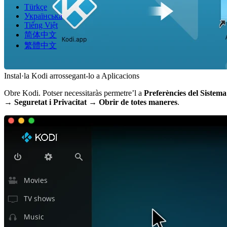
Türkçe
Українська
Tiếng Việt
简体中文
繁體中文
Instal·la Kodi arrossegant-lo a Aplicacions
Obre Kodi. Potser necessitaràs permetre’l a
Preferències del Sistema
→ Seguretat i Privacitat → Obrir de totes maneres
.