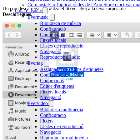
Com instal·lar l'aplicació des de l'App Store o activar 
Un cop descarregat, localitza el fitxer
a la teva carpeta de
.dmg
Guia d'usuari
Descàrregues
.
Evermusic
Biblioteca de música
Configuració
Connexions
Fitxers locals
Llistes de reproducció
Navegació
Reproductor d'àudio
Evertag
Assignació de camps d'etiquetes
Configuració
Connexions
Editor d'etiquetes
Fitxers locals
Navegació
Evervideo
Biblioteca multimèdia
Configuració
Fitxers
Llistes de reproducció
Navegació
Reproductor multimèdia