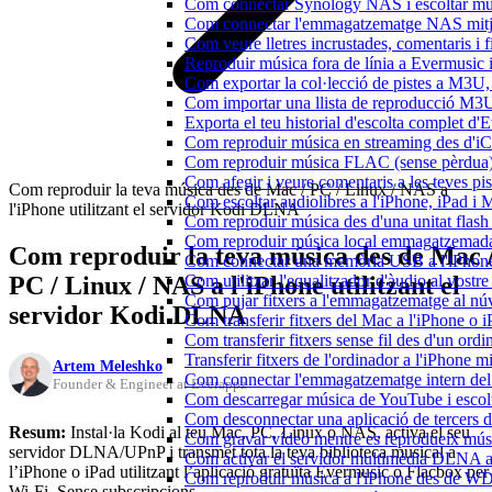
Com connectar Synology NAS i escoltar mús
Com connectar l'emmagatzematge NAS mitja
Com veure lletres incrustades, comentaris i 
Reproduir música fora de línia a Evermusic i 
Com exportar la col·lecció de pistes a M3
Com importar una llista de reproducció M3
Exporta el teu historial d'escolta complet d
Com reproduir música en streaming des d'i
Com reproduir música FLAC (sense pèrdua)
Com afegir i veure comentaris a les teves p
Com reproduir la teva música des de Mac / PC / Linux / NAS a
Com escoltar audiolibres a l'iPhone, iPad 
l'iPhone utilitzant el servidor Kodi DLNA
Com reproduir música des d'una unitat fla
Com reproduir música local emmagatzemada
Com reproduir la teva música des de Mac 
Com connectar una memòria USB a l'iPhone i 
PC / Linux / NAS a l'iPhone utilitzant el
Com utilitzar l'equalitzador d'àudio al vos
Com pujar fitxers a l'emmagatzematge al núv
servidor Kodi DLNA
Com transferir fitxers del Mac a l'iPhone o 
Com transferir fitxers sense fil des d'un or
Transferir fitxers de l'ordinador a l'iPhone 
Artem Meleshko
Com connectar l'emmagatzematge intern de
Founder & Engineer at Everappz
Com descarregar música de YouTube i escolta
Com desconnectar una aplicació de tercers 
Resum:
Instal·la Kodi al teu Mac, PC, Linux o NAS, activa el seu
Com gravar vídeo mentre es reprodueix músi
servidor DLNA/UPnP i transmet tota la teva biblioteca musical a
Com activar el servidor multimèdia DLNA a 
l’iPhone o iPad utilitzant l’aplicació gratuïta Evermusic o Flacbox per
Com reproduir música a l'iPhone des de 
Wi-Fi. Sense subscripcions.