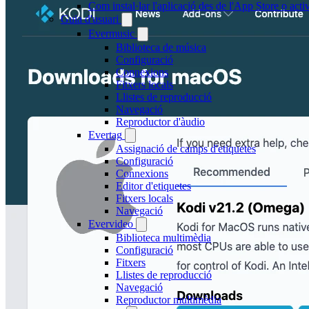
Com instal·lar l'aplicació des de l'App Store o ac
Guia d'usuari
Evermusic
Biblioteca de música
Configuració
Connexions
Fitxers locals
Llistes de reproducció
Navegació
Reproductor d'àudio
Evertag
Assignació de camps d'etiquetes
Configuració
Connexions
Editor d'etiquetes
Fitxers locals
Navegació
Evervideo
Biblioteca multimèdia
Configuració
Fitxers
Llistes de reproducció
Navegació
Reproductor multimèdia