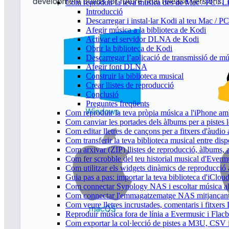
Com reproduir la teva música des de Mac / PC / L
Introducció
Descarregar i instal·lar Kodi al teu Mac / P
Afegir música a la biblioteca de Kodi
Activar el servidor DLNA de Kodi
Obrir la biblioteca de Kodi
Descarregar l’aplicació de transmissió de mú
Afegir font DLNA
Construir la biblioteca musical
Crear llistes de reproducció
Conclusió
Preguntes freqüents
Com reproduir la teva pròpia música a l'iPhone a
Com canviar les portades dels àlbums per a pistes lo
Com editar lletres de cançons per a fitxers d'àud
Com transferir la teva biblioteca musical entre dis
Com arxivar (ZIP) llistes de reproducció, àlbums, ar
Com fer scrobble del teu historial musical d'Everm
Com utilitzar els widgets dinàmics de reproducció 
Guia pas a pas: importar la teva biblioteca d'iClo
Com connectar Synology NAS i escoltar música a
Com connectar l'emmagatzematge NAS mitjançant 
Com veure lletres incrustades, comentaris i fitxer
Reproduir música fora de línia a Evermusic i Flacbo
Com exportar la col·lecció de pistes a M3U, CSV