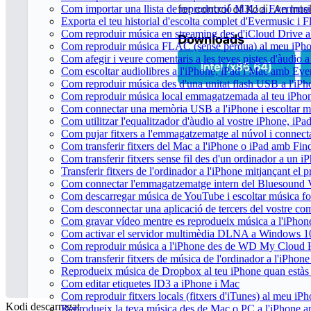
Com importar una llista de reproducció M3U a Evermusi
Exporta el teu historial d'escolta complet d'Evermusic i 
Com reproduir música en streaming des d'iCloud Drive 
Com reproduir música FLAC (sense pèrdua) al meu iPh
Com afegir i veure comentaris a les teves pistes d'àudio
Com escoltar audiolibres a l'iPhone, iPad i Mac amb Ev
Com reproduir música des d'una unitat flash USB a l'i
Com reproduir música local emmagatzemada al teu iPho
Com connectar una memòria USB a l'iPhone i escoltar músi
Com utilitzar l'equalitzador d'àudio al vostre iPhone, i
Com pujar fitxers a l'emmagatzematge al núvol i connect
Com transferir fitxers del Mac a l'iPhone o iPad amb Fin
Com transferir fitxers sense fil des d'un ordinador a un
Transferir fitxers de l'ordinador a l'iPhone mitjançant el
Com connectar l'emmagatzematge intern del Bluesound
Com descarregar música de YouTube i escoltar música fora
Com desconnectar una aplicació de tercers del vostre c
Com gravar vídeo mentre es reprodueix música a l'iPhon
Com activar el servidor multimèdia DLNA a Windows 10 i
Com reproduir música a l'iPhone des de WD My Cloud
Com transferir fitxers de música de l'ordinador a l'iPho
Reprodueix música de Dropbox al teu iPhone quan estàs f
Com editar etiquetes ID3 a iPhone i Mac
Com reproduir fitxers locals (fitxers d'iTunes) al meu iP
Kodi descarregat
Reprodueix la teva música des de Mac o PC a l'iPhone