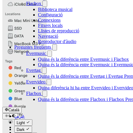
Flacbox
Biblioteca musical
Configuració
Connexions
Fitxers locals
Llistes de reproducció
Navegació
Reproductor d'àudio
Preguntes freqüents
Evermusic
Quina és la diferència entre Evermusic i Flacbox
Quina és la diferència entre Evermusic i Evermus
Evertag
Quina és la diferència entre Evertag i Evertag Pr
Evervideo
Quina diferència hi ha entre Evervideo i Evervid
Flacbox
Quina és la diferència entre Flacbox i Flacbox Pr
Català
عربي
Català
Light
Čeština
Dark
Dansk