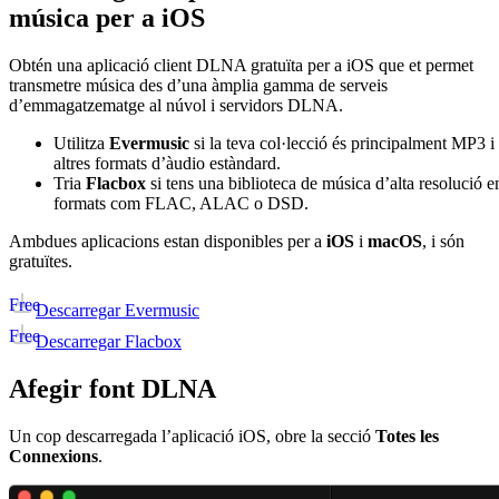
música per a iOS
Obtén una aplicació client DLNA gratuïta per a iOS que et permet
transmetre música des d’una àmplia gamma de serveis
d’emmagatzematge al núvol i servidors DLNA.
Utilitza
Evermusic
si la teva col·lecció és principalment MP3 i
altres formats d’àudio estàndard.
Tria
Flacbox
si tens una biblioteca de música d’alta resolució e
formats com FLAC, ALAC o DSD.
Ambdues aplicacions estan disponibles per a
iOS
i
macOS
, i són
gratuïtes.
Free
Descarregar Evermusic
Free
Descarregar Flacbox
Afegir font DLNA
Un cop descarregada l’aplicació iOS, obre la secció
Totes les
Connexions
.