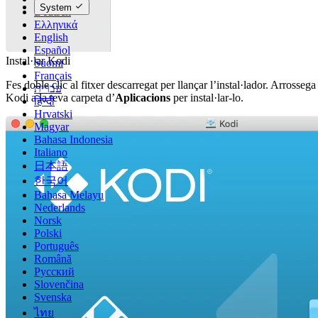
System
Deutsch
Ελληνικά
English
Español
Instal·lar Kodi
Suomi
Français
Fes doble clic al fitxer descarregat per llançar l’instal·lador. Arrossega
עברית
Kodi a la teva carpeta d’
Aplicacions
per instal·lar-lo.
हिन्दी
Hrvatski
Magyar
Bahasa Indonesia
Italiano
日本語
한국어
Bahasa Melayu
Nederlands
Norsk
Polski
Português
Română
Русский
Slovenčina
Svenska
ไทย