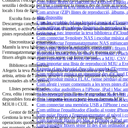
Condueix i escolta amb seguretat amb una pantalla Apple CarPlay
Com editar lletres de cançons per a fitxers d'àud
senzilla i dedicada per triar i controlar la música des de fonts al núvol,
Com transferir la teva biblioteca musical entre dis
locals i fora de línia.
Com arxivar (ZIP) llistes de reproducció, àlbums, ar
altre dispositiu
Escolta fora de línia
Com fer scrobble del teu historial musical d'Everm
Descarrega cançons, àlbums i artistes complets per escoltar-los sense
Com utilitzar els widgets dinàmics de reproducció 
internet, o activa la memòria cau d’àudio per desar automàticament le
Guia pas a pas: importar la teva biblioteca d'iClo
pistes reproduïdes recentment.
Com connectar Synology NAS i escoltar música a
Sincronització automàtica
Com connectar l'emmagatzematge NAS mitjançant 
Mantén la teva biblioteca sincronitzada automàticament entre
Com veure lletres incrustades, comentaris i fitxer
l’emmagatzematge al núvol i les carpetes locals, de manera que els
Reproduir música fora de línia a Evermusic i Flacbo
fitxers afegits nous apareixen sense cap feina manual.
Com exportar la col·lecció de pistes a M3U, CSV
Com importar una llista de reproducció M3U a Ev
Biblioteca multimèdia
Exporta el teu historial d'escolta complet d'Evermu
Afegeix la teva música i organitza-la automàticament per àlbum,
Com reproduir música en streaming des d'iCloud 
artista, artista de l’àlbum, gènere i compositor utilitzant les etiquetes
Com reproduir música FLAC (sense pèrdua) al m
incrustades als teus fitxers.
Com afegir i veure comentaris a les teves pistes 
Llistes personalitzades
Com escoltar audiolibres a l'iPhone, iPad i Mac 
Crea, edita i reordena les teves pròpies llistes de reproducció, fes-les
Com reproduir música des d'una unitat flash USB
disponibles fora de línia i importa-les o exporta-les en formats M3U,
Com reproduir música local emmagatzemada al te
M3U8 i CUE.
Com connectar una memòria USB a l'iPhone i escolt
Com utilitzar l'equalitzador d'àudio al vostre iP
Gestor de fitxers
Com pujar fitxers a l'emmagatzematge al núvol i c
Gestiona la teva música amb el gestor de fitxers integrat, que fa
Com transferir fitxers del Mac a l'iPhone o iPad a
operacions quotidianes com copiar, moure, canviar el nom i eliminar
Com transferir fitxers sense fil des d'un ordinado
per mantenir els fitxers en ordre.