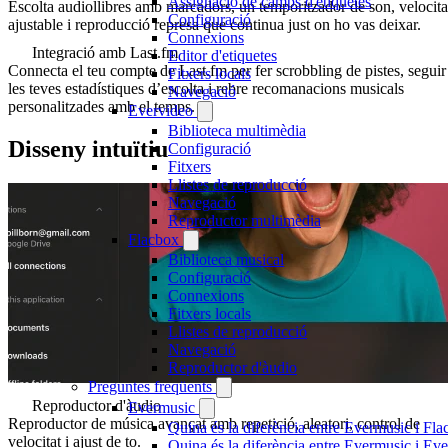
Assignació de camps d'etiquetes
Escolta audiollibres amb marcadors, un temporitzador de son, velocita
Configuració
ajustable i reproducció represa que continua just on ho vas deixar.
Connexions
Integració amb Last.fm
Editor d'etiquetes
Connecta el teu compte de Last.fm per fer scrobbling de pistes, seguir
Fitxers locals
les teves estadístiques d’escolta i rebre recomanacions musicals
Navegació
personalitzades amb el temps.
Evervideo
Biblioteca multimèdia
Disseny intuïtiu
Configuració
Fitxers
Llistes de reproducció
Navegació
Reproductor multimèdia
Flacbox
Biblioteca musical
Configuració
Connexions
Fitxers locals
Llistes de reproducció
Navegació
Reproductor d'àudio
Preguntes freqüents
Reproductor d'àudio
Evermusic
Reproductor de música avançat amb repetició, aleatori, control de
Quina és la diferència entre Evermusic i Fl
velocitat i ajust de to.
Quina és la diferència entre Evermusic i E