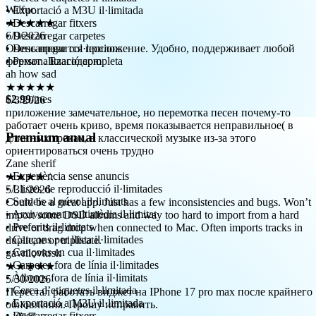
★★★★★
• Exportació a M3U il·limitada
6/9/2026
• Descarregar fitxers
Очень нравится приложение. Удобно, поддерживает любой
• Descarregar carpetes
формат . Благодарю
• Descarregar col·leccions
ah how sad
• Personalització completa
★★★★★
6/3/2026
приложение замечательное, но перемотка песен почему-то
$2.99
/mes
работает очень криво, время показывается неправильное( в
длинных треках, в классической музыке из-за этого
ориентироваться очень трудно
Premium anual
Zane sherif
★★★★☆
5/31/2026
• Experiència sense anuncis
Could be a great app. Just has a few inconsistencies and bugs. Won’t
• Llistes de reproducció il·limitades
import some DSD albums and way too hard to import from a hard
• Serveis al núvol il·limitats
drive or drag drop when connected to Mac. Often imports tracks in
• Arxivament multimèdia il·limitat
duplicate or triplicate.
• Preferits il·limitats
gavrilovkrsk
• Cançons per llista il·limitades
★★★★★
• Cançons en cua il·limitades
5/30/2026
• Carpetes fora de línia il·limitades
Перестал работать виджет на IPhone 17 pro max после крайнего
• Àlbums fora de línia il·limitats
обновления. Прошу исправить.
• Cerca d’etiquetes il·limitada
Li疾风
• Exportació a M3U il·limitada
★★★★☆
• Descarregar fitxers