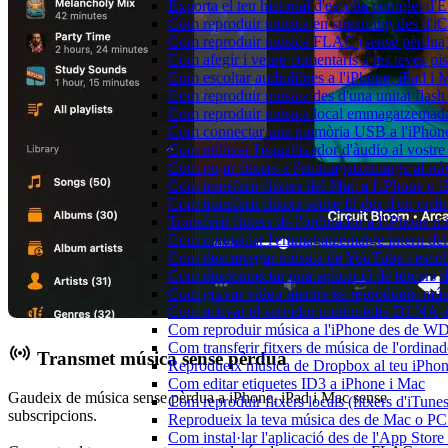
Exporta el teu historial d'escolta complet d
Com reproduir música en streaming des d'i
Com reproduir música FLAC (sense pèrdua)
Com afegir i veure comentaris a les teves p
Com escoltar audiolibres a l'iPhone, iPad 
Com reproduir música des d'una unitat fla
Com reproduir música local emmagatzemada
Com connectar una memòria USB a l'iPhone i 
Com utilitzar l'equalitzador d'àudio al vos
Com pujar fitxers a l'emmagatzematge al núv
Com transferir fitxers del Mac a l'iPhone o 
Com transferir fitxers sense fil des d'un or
Transferir fitxers de l'ordinador a l'iPhone 
Com connectar l'emmagatzematge intern de
Com descarregar música de YouTube i escolta
Com desconnectar una aplicació de tercers 
Com gravar vídeo mentre es reprodueix músi
Com activar el servidor multimèdia DLNA a 
Com reproduir música a l'iPhone des de 
Com transferir fitxers de música de l'ordin
Transmet música sense pèrdua
Reprodueix música de Dropbox al teu iPhone 
Com editar etiquetes ID3 a iPhone i Mac
Gaudeix de música sense pèrdua a iPhone, iPad i Mac sense
Com reproduir fitxers locals (fitxers d'iTun
subscripcions.
Reprodueix la teva música des de Mac o P
Com instal·lar l'aplicació des de l'App Store