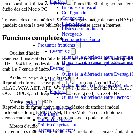
Flacbox
teu dispositiu. Utilitza Wi-Fi Drive o iTunes File Sharing per transferir
Biblioteca musical
àudio des del Mac o PC.
Configuració
Connexions
Transmet des de memòries USB o emmagatzematge de xarxa (NAS) 
Fitxers locals
gaudeix de tota la teva biblioteca musical sense accés a Internet.
Llistes de reproducció
Navegació
Funcions completes
Reproductor d'àudio
Preguntes freqüents
Evermusic
Qualitat d'àudio
Quina és la diferència entre Evermusi
Gaudeix d’una sortida d’alta fidelitat amb freqüències de mostreig de 
Quina és la diferència entre Evermus
kHz a 384 kHz, modes de sortida predeterminat o mixt, i compatibilita
Evertag
amb 1 a 7 canals d’àudio.
Quina és la diferència entre Evertag 
Àudio sense pèrdua i d'alta resolució
Evervideo
Reprodueix formats sense pèrdua i d’alta resolució com FLAC,
Quina diferència hi ha entre Evervid
ALAC, WAV, AIFF, APE, WV i DSF (DSD), a més de MP3, AAC,
Flacbox
OGG i OPUS, amb freqüències de mostreig de fins a 384 kHz.
Quina és la diferència entre Flacbox
Música tracker i MOD
Legal
Reprodueix de forma nativa música clàssica de tracker i mòdul,
Acord de llicència
incloent els formats MOD, XM, IT i S3M de l’escena chiptune i
Avís Legal
demoscene que la majoria de reproductors no poden obrir.
Política de galetes
Política de privacitat
Motors d'àudio
Termes i condicions
Tria entre tres motors de reproducció: el motor de sistema estàndard, 