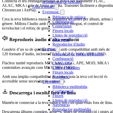
Connecta el teu emmagatzematge al núvol per transmetre FLAC,
promocional de bescanvi
ALAC, MKA i més de forma gratuïta. Transmet fàcilment a dispositi
Guia d'usuari
Chromecast i AirPlay.
Evermusic
Biblioteca de música
Crea la teva biblioteca musical, organitza les pistes per àlbum, artista i
Configuració
gènere. Millora l’àudio amb l’equalitzador integrat, el control de
Connexions
to/velocitat i el reforç de greus.
Fitxers locals
Llistes de reproducció
Reprodueix àudio d'alta resolució
Navegació
Reproductor d'àudio
Evertag
Gaudeix d’un so de qualitat d’estudi amb compatibilitat amb més de
120 formats d’àudio, incloent FLAC, ALAC, WAV, AIFF i DSD.
Assignació de camps d'etiquetes
Configuració
Flacbox també reprodueix MP3, AAC, OGG, APE, MOD, MKA i
Connexions
contenidors avançats com MKV, MP4 i MOV.
Editor d'etiquetes
Fitxers locals
Amb una àmplia compatibilitat de còdecs, tota la teva col·lecció és
Navegació
accessible sense necessitat de conversió.
Evervideo
Biblioteca multimèdia
Configuració
Descarrega i escolta fora de línia
Fitxers
Llistes de reproducció
Mantén-te connectat a la teva música fins i tot quan estàs fora de línia.
Navegació
Reproductor multimèdia
Descarrega àlbums complets, gèneres, llistes de reproducció i pistes al