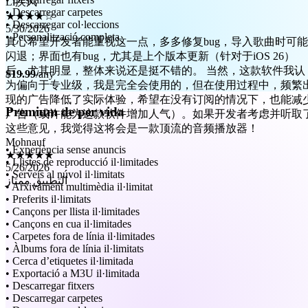
5/30/2026
• Descarregar carpetes
真心希望开发者能重视这一点，多多修复bug，导入歌曲时可能
• Descarregar col·leccions
闪退；界面也有bug，尤其是上个版本更新（针对于iOS 26）
• Personalització completa
后，尤其明显，整体来说还是挺不错的。 当然，这款软件我认
为偏向于专业级，我是完全会使用的，但在使用过程中，频繁
$19.99
/any
现的广告降低了实际体验，希望在没有订阅的情况下，也能减
广告（或许能为这款软件增加人气）。如果开发者考虑并听取
这些意见，我觉得这将会是一款顶流的音频播放器！
Premium de per vida
Mohnauf
★★★★★
5/26/2026
• Experiència sense anuncis
التطبيق ممتاز
• Llistes de reproducció il·limitades
• Serveis al núvol il·limitats
• Arxivament multimèdia il·limitat
• Preferits il·limitats
• Cançons per llista il·limitades
• Cançons en cua il·limitades
• Carpetes fora de línia il·limitades
• Àlbums fora de línia il·limitats
• Cerca d’etiquetes il·limitada
• Exportació a M3U il·limitada
• Descarregar fitxers
• Descarregar carpetes