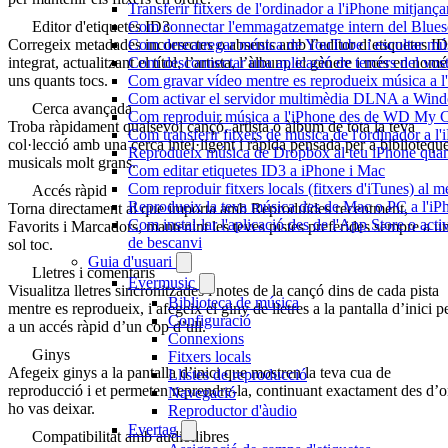
Transferir fitxers de l'ordinador a l'iPhone mitjan
Com connectar l'emmagatzematge intern del Blue
Editor d'etiquetes ID3
Com descarregar música de YouTube i escoltar músi
Corregeix metadades incorrectes o absents amb l’editor d’etiquetes I
Com desconnectar una aplicació de tercers del vo
integrat, actualitzant el títol, l’artista, l’àlbum, el gènere i més en nomé
Com gravar vídeo mentre es reprodueix música a l
uns quants tocs.
Com activar el servidor multimèdia DLNA a Window
Cerca avançada
Com reproduir música a l'iPhone des de WD My
Troba ràpidament qualsevol cançó, artista o àlbum de tota la teva
Com transferir fitxers de música de l'ordinador a 
col·lecció amb una cerca intel·ligent i ràpida pensada per a bibliotequ
Reprodueix música de Dropbox al teu iPhone quan e
musicals molt grans.
Com editar etiquetes ID3 a iPhone i Mac
Com reproduir fitxers locals (fitxers d'iTunes) al 
Accés ràpid
Reprodueix la teva música des de Mac o PC a l'
Torna directament al que importa amb Reproduïdes recentment,
Com instal·lar l'aplicació des de l'App Store o ac
Favorits i Marcadors, mantenint les teves pistes preferides sempre a u
de bescanvi
sol toc.
Guia d'usuari
Lletres i comentaris
Evermusic
Visualitza lletres sincronitzades i notes de la cançó dins de cada pista
Biblioteca de música
mentre es reprodueix, i afegeix el giny de lletres a la pantalla d’inici p
Configuració
a un accés ràpid d’un cop d’ull.
Connexions
Ginys
Fitxers locals
Afegeix ginys a la pantalla d’inici que mostren la teva cua de
Llistes de reproducció
reproducció i et permeten reprendre-la, continuant exactament des d’
Navegació
ho vas deixar.
Reproductor d'àudio
Evertag
Compatibilitat amb audiollibres