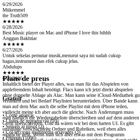
the Truth509
★★★★★
6/28/2026
Best Music player on Mac and iPhone I love this bihhh
Anggun Bakhtiar
★★★★★
6/27/2026
Untuk sekelas pemutar musik,menurut saya ini sudah cukup
bagus,instrument dan efek cukup jelas.
Abdulups
★★★★★
6/26/2026
Inhaltlich bietet der Player alles, was man für das Abspielen von
Plans de preus
applefremdem Inhalt benötigt. Flacs kann ich jetzt direkt abspielen
ohne doppelte Ablage als Alac. Man kann seine iCloud-Mediathek gu
verlinken und bei Bedarf Playlisten herunterladen. Über Bande kann
man auf dem Mac auch die selbe Playlist mit dem iPhone teilen,
Gratuït
vielleicht meine ich aber auch die gleiche. Nach Änderungen muss
man nämlich die Wiedergabeliste überschreiben und auf dem anderen
Gerät überschreiben. Und da wären wir bei dem harten UI. Es gibt
• Conté anuncis
unzählige verschachtelte Ordner und Rubriken, weil eben alles
• Llistes de reproducció (10)
mögliche geht. Wenn man sich aber etwas mit dem Programm
• Serveis al núvol (3)
beschäftigt und weiß, welche Knöpfe man meiden muss, damit nicht
• Col·leccions multimèdia arxivades (3)
versehentlich eigene Flacs auf der Cloud gelöscht werden, funktionier
• Preferits (1000)