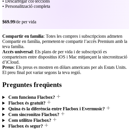
• Descarregar col·leccions
• Personalització completa
$69.99
/de per vida
Compartir en família
: Totes les compres i subscripcions admeten
Compartir en família, permetent-te compartir l’accés Premium amb la
teva família.
Accés universal
: Els plans de per vida i de subscripció es
comparteixen entre dispositius iOS i Mac mitjançant la sincronització
d’iCloud.
Preus
: Els preus es mostren en dòlars americans per als Estats Units.
El preu final pot variar segons la teva regió.
Preguntes freqüents
Com funciona Flacbox?
Flacbox és gratuït?
Quina és la diferència entre Flacbox i Evermusic?
Com sincronitzo Flacbox?
Com utilitzo Flacbox?
Flacbox és segur?