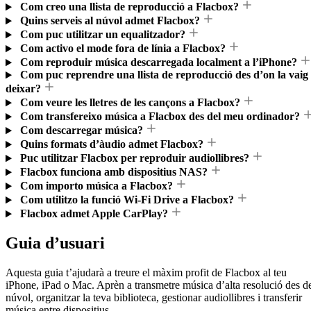
Com creo una llista de reproducció a Flacbox?
Quins serveis al núvol admet Flacbox?
Com puc utilitzar un equalitzador?
Com activo el mode fora de línia a Flacbox?
Com reproduir música descarregada localment a l’iPhone?
Com puc reprendre una llista de reproducció des d’on la vaig
deixar?
Com veure les lletres de les cançons a Flacbox?
Com transfereixo música a Flacbox des del meu ordinador?
Com descarregar música?
Quins formats d’àudio admet Flacbox?
Puc utilitzar Flacbox per reproduir audiollibres?
Flacbox funciona amb dispositius NAS?
Com importo música a Flacbox?
Com utilitzo la funció Wi-Fi Drive a Flacbox?
Flacbox admet Apple CarPlay?
Guia d’usuari
Aquesta guia t’ajudarà a treure el màxim profit de Flacbox al teu
iPhone, iPad o Mac. Aprèn a transmetre música d’alta resolució des d
núvol, organitzar la teva biblioteca, gestionar audiollibres i transferir
música entre dispositius.