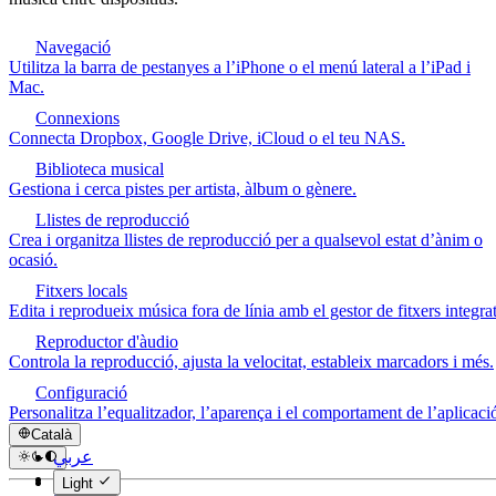
Navegació
Utilitza la barra de pestanyes a l’iPhone o el menú lateral a l’iPad i
Mac.
Connexions
Connecta Dropbox, Google Drive, iCloud o el teu NAS.
Biblioteca musical
Gestiona i cerca pistes per artista, àlbum o gènere.
Llistes de reproducció
Crea i organitza llistes de reproducció per a qualsevol estat d’ànim o
ocasió.
Fitxers locals
Edita i reprodueix música fora de línia amb el gestor de fitxers integrat
Reproductor d'àudio
Controla la reproducció, ajusta la velocitat, estableix marcadors i més.
Configuració
Personalitza l’equalitzador, l’aparença i el comportament de l’aplicaci
Català
عربي
Català
Light