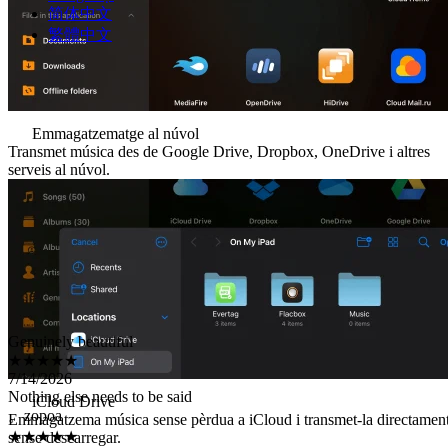
简体中文
繁體中文
Emmagatzematge al núvol
Transmet música des de Google Drive, Dropbox, OneDrive i altres
serveis al núvol.
Genuinely beautiful
★★★★★
7/14/2026
Nothing else needs to be said
。zopoa
iCloud Drive
★★★★★
Emmagatzema música sense pèrdua a iCloud i transmet-la directamen
7/9/2026
sense descarregar.
111