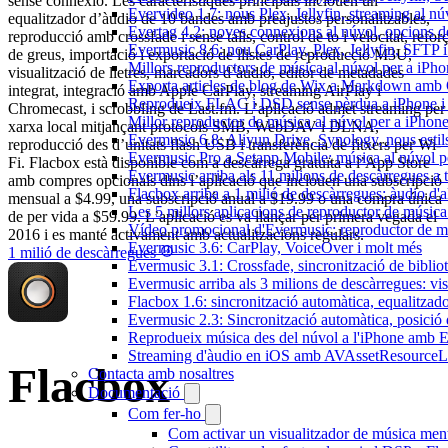
sense connexió. Les característiques principals inclouen un
Evervideo 1.7: nous Plex, Jellyfin, streaming al nú
equalitzador d’àudio de 10 bandes amb preajustos personalitzables,
Evertag 4.2: noves connexions al núvol, opcions de 
reproducció amb crossfade i sense talls, control de to i velocitat, refor
Evermusic 8.6: nou CarPlay, Plex, Jellyfin, SFTP i 
de greus, importació i exportació de llistes de reproducció M3U,
Millors reproductors de música al núvol per a iPho
visualització de lletres, marcadors d’àudio, editor de metadades
Exporta articles de blog de Wix a Markdown am
integrat, integració amb Apple CarPlay, streaming AirPlay i
Reprodueix FLAC i DSD sense pèrdua a iPhone 
Chromecast, i scrobbling de Last.fm. L’aplicació admet streaming per
Millor reproductor de música al núvol per a iPhone
xarxa local mitjançant protocols SMB, WebDAV i DLNA,
Evermusic 6.8: Aliyun Drive, Synology, nous estils 
reproducció des d’unitats flash USB i transferència de fitxers per Wi-
Evermusic Pro a Setapp Mobile: música al núvol p
Fi. Flacbox està disponible com a descàrrega gratuïta a l’App Store
Evermusic arriba als 11 milions de descàrregues a 
amb compres opcionals dins l’aplicació que inclouen una subscripció
Flacbox arriba a 1 milió de descàrregues: àudio d'a
mensual a $4.99, una subscripció anual a $19.99 o una compra única
Les 5 millors aplicacions de reproductor de música
de per vida a $59.99. L’aplicació es va llançar per primera vegada el
Vídeo promocional d'Evermusic: reproductor de m
2016 i es manté activament amb actualitzacions regulars.
Evermusic 3.6: CarPlay, VoiceOver i molt més
1 milió de descàrregues
Evermusic 3.1: Crossfade, sincronització de bibliot
Evermusic arriba als 3 milions de descàrregues: vi
Flacbox 1.6: sincronització automàtica, equalitza
Evermusic 2.3: Sincronització automàtica, posició 
Reprodueix música des del núvol a l'iPhone amb 
Streaming d'àudio en iOS amb AVAssetResourceL
Flacbox
Contacta amb nosaltres
Documentació
Com fer-ho
Com activar un visualitzador de música ment