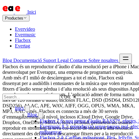
Inici
Productes
Evervideo
Evermusic
Flacbox
Evertag
Blog
Documentació
Suport
Legal
Contacte
Sobre nosaltres
Flacbox és un reproductor d’àudio d’alta resolució per a iPhone i Mac
desenvolupat per Everappz, una empresa de programari espanyola.
Amb més d'1 milió de descàrregues a tot el món, Flacbox està
dissenyat per a audiòfils i entusiastes de la música que volen reproduir
fitxers d’àudio sense pèrdua i d’alta resolució als seus dispositius App
sense haver de convertir formats. L’aplicació admet de forma nativa
CTRL K
més de 120 formats d’àudio, inclosos FLAC, DSD (DSD64, DSD12
DSD256), ALAC, APE, WAV, AIFF, OGG, OPUS, WMA, MKA,
Inici
MP3, AAC i més. Flacbox es connecta a més de 30 serveis
Blog
d’emmagatzematge al núvol, inclosos iCloud Drive, Google Drive,
Flacbox 7.6: nou motor d'àudio BASS™, efectes, D
Dropbox, OneDrive, MEGA, Box i pCloud, permetent als usuaris
Evermusic 8.7: reproducció sense pauses real, efec
reproduir en streaming la seva col·lecció de música d’alta resolució
redissenyat
directament des del núvol o descarregar fitxers per a la reproducció
Flacbox 7.4: CarPlay redissenyat, Plex, Jellyfin, 