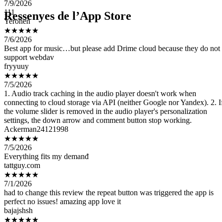
Yerohen
Ressenyes de l’App Store
★★★★★
7/6/2026
Best app for music…but please add Drime cloud because they do not
support webdav
fryyuuy
★★★★★
7/5/2026
1. Audio track caching in the audio player doesn't work when
connecting to cloud storage via API (neither Google nor Yandex). 2. I
the volume slider is removed in the audio player's personalization
settings, the down arrow and comment button stop working.
Ackerman24121998
★★★★★
7/5/2026
Everything fits my demanđ
tattguy.com
★★★★★
7/1/2026
had to change this review the repeat button was triggered the app is
perfect no issues! amazing app love it
bajajshsh
★★★★★
6/29/2026
Mükemmel