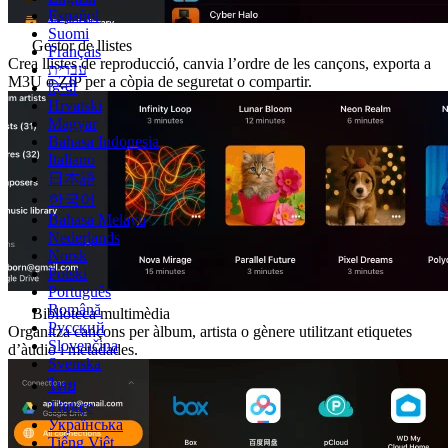
Español
Suomi
Gestor de llistes
Français
Crea llistes de reproducció, canvia l’ordre de les cançons, exporta a
עברית
M3U o ZIP per a còpia de seguretat o compartir.
हिन्दी
Hrvatski
Magyar
Bahasa Indonesia
Italiano
日本語
한국어
Bahasa Melayu
Nederlands
Norsk
Polski
Português
Română
Biblioteca multimèdia
Русский
Organitza cançons per àlbum, artista o gènere utilitzant etiquetes
Slovenčina
d’àudio i metadades.
Svenska
ไทย
Türkçe
Українська
Tiếng Việt