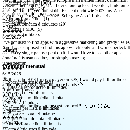
alles gut. Der Player läuft stabil. Es sieht nicht wie 2003 aus. Aber
• Cançons per llista (1000)
eben auch nicht ganz wie 2026. Sehr gute App ! Lob an die
• Cançons en cua (750)
Entwicklung
• Carpetes fora de línia (1)
Viaj007
• Àlbums fora de línia (1)
★★★★★
• Cerca automàtica d’etiquetes (20)
6/25/2026
• Exportar a M3U (5)
I’ve got used to find apps with aggressive marketing and pretty useles
• Descarregar fitxers
And I was surprised to find this app which looks and works perfect. It
cost every single penny spent on it. I would love to see other apps
done by this team as they are simply amazing
Gratuït
jamesdeefran
★★★★★
6/15/2026
Premium mensual
😭 this is the BEST music player on iOS, I would pay full for the eq
alone, pls give us higher and more bands 🥹
RomRomRomeo
• Experiència sense anuncis
★★★★★
• Llistes de reproducció il·limitades
6/14/2026
• Serveis al núvol il·limitats
Many thanks for the chrome cast protocol!!! 💪🏻👍🏻👏🏻
• Arxivament multimèdia il·limitat
리화유온
• Preferits il·limitats
• Cançons per llista il·limitades
★★★★★
• Cançons en cua il·limitades
6/11/2026
• Carpetes fora de línia il·limitades
ㅎ
• Àlbums fora de línia il·limitats
Wilfuc
• Cerca d’etiquetes il·limitada