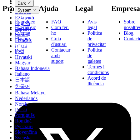
Čeština
Dark
Dansk
Productes
Ajuda
Legal
Empresa
System
Deutsch
Ελληνικά
Evervideo
FAQ
Avís
Sobre
English
Evermusic
Com fer-
legal
nosaltre
Español
Evertag
ho
Política
Blog
Suomi
Flacbox
Guia
de
Contact
Français
d'usuari
privacitat
עברית
Contactar
Política
हिन्दी
amb
de
Hrvatski
suport
galetes
Magyar
Termes i
Bahasa Indonesia
condicions
Italiano
Acord de
日本語
llicència
한국어
Bahasa Melayu
Nederlands
Norsk
Polski
Português
Română
Русский
Slovenčina
Svenska