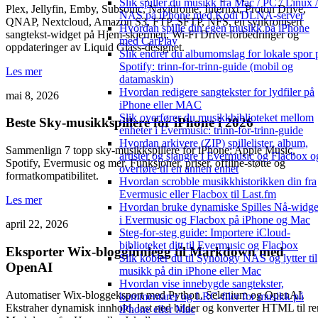
Slik spiller du musikk fra Mac / PC / Linux /
Plex, Jellyfin, Emby, Subsonic, Navidrome, Internxt, Proton Drive,
NAS på iPhone med Kodi DLNA-server
QNAP, Nextcloud, Amazon S3, FTP, SFTP, NFS, en synkronisert
Hvordan spille din egen musikk på iPhone
sangtekst-widget på Hjem-skjermen, Wi-Fi Drive-forbedringer og
med CarPlay
oppdateringer av Liquid Glass-designet.
Slik endrer du albumomslag for lokale spor 
Spotify: trinn-for-trinn-guide (mobil og
Les mer
datamaskin)
Hvordan redigere sangtekster for lydfiler på
mai 8, 2026
iPhone eller MAC
Slik overfører du musikkbiblioteket mellom
Beste Sky-musikkspillere for iPhone i 2026
enheter i Evermusic: trinn-for-trinn-guide
Hvordan arkivere (ZIP) spillelister, album,
Sammenlign 7 topp sky-musikkspillere for iPhone: Apple Music,
artister og sjangre i Evermusic og Flacbox o
Spotify, Evermusic og mer. Funksjoner, priser, offline-støtte og
overføre til en annen enhet
formatkompatibilitet.
Hvordan scrobble musikkhistorikken din fra
Evermusic eller Flacbox til Last.fm
Les mer
Hvordan bruke dynamiske Spilles Nå-widge
i Evermusic og Flacbox på iPhone og Mac
april 22, 2026
Steg-for-steg guide: Importere iCloud-
biblioteket ditt til Evermusic og Flacbox
Eksporter Wix-blogginnlegg til Markdown med
Slik kobler du til Synology NAS og lytter til
OpenAI
musikk på din iPhone eller Mac
Hvordan vise innebygde sangtekster,
Automatiser Wix-bloggeksport med Python, Selenium og OpenAI.
kommentarer og LRC-filer for musikk på
Ekstraher dynamisk innhold, last ned bilder og konverter HTML til re
iPhone eller Mac