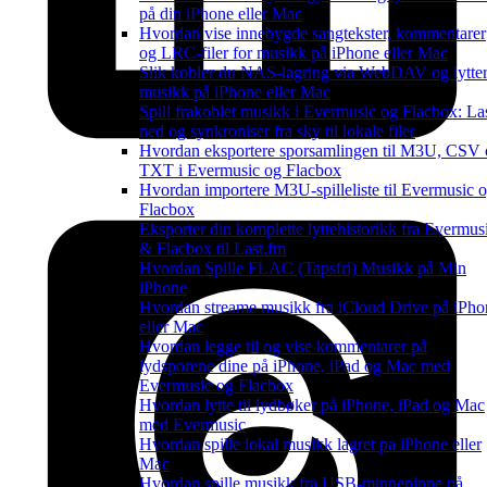
på din iPhone eller Mac
Hvordan vise innebygde sangtekster, kommentarer
og LRC-filer for musikk på iPhone eller Mac
Slik kobler du NAS-lagring via WebDAV og lytter 
musikk på iPhone eller Mac
Spill frakoblet musikk i Evermusic og Flacbox: La
ned og synkroniser fra sky til lokale filer
Hvordan eksportere sporsamlingen til M3U, CSV
TXT i Evermusic og Flacbox
Hvordan importere M3U-spilleliste til Evermusic 
Flacbox
Eksporter din komplette lyttehistorikk fra Evermus
& Flacbox til Last.fm
Hvordan Spille FLAC (Tapsfri) Musikk på Min
iPhone
Hvordan streame musikk fra iCloud Drive på iPho
eller Mac
Hvordan legge til og vise kommentarer på
lydsporene dine på iPhone, iPad og Mac med
Evermusic og Flacbox
Hvordan lytte til lydbøker på iPhone, iPad og Mac
med Evermusic
Hvordan spille lokal musikk lagret pa iPhone eller
Mac
Hvordan spille musikk fra USB-minnepinne på