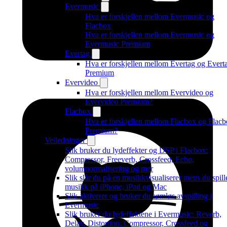
Evermusic
Hva er forskjellen mellom Evermusic og
Flacbox
Hva er forskjellen mellom Evermusic og
Evermusic Premium
Evertag
Hva er forskjellen mellom Evertag og Evert
Premium
Evervideo
Hva er forskjellen mellom Evervideo og
Evervideo Premium?
Flacbox
Hva er forskjellen mellom Flacbox og Flac
Premium?
Veiledninger
Slik bruker du lydeffekter og DSP i Flacbox:
Compressor, Freeverb, Crossfeed, Echo,
volumnormalisering og mer
Slik slår du på en musikkvisualiserer mens du spill
musikk på iPhone, iPad og Mac
Slik aktiverer og bruker du sømløs avspilling i
Evermusic
Slik bruker du lydeffektene i Evermusic: Reverb,
Delay, Distortion, Compressor, Crossfeed og