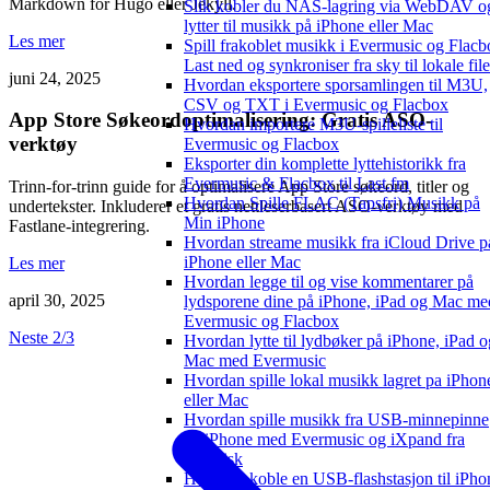
Markdown for Hugo eller Jekyll.
Slik kobler du NAS-lagring via WebDAV o
lytter til musikk på iPhone eller Mac
Les mer
Spill frakoblet musikk i Evermusic og Flacb
Last ned og synkroniser fra sky til lokale file
juni 24, 2025
Hvordan eksportere sporsamlingen til M3U,
CSV og TXT i Evermusic og Flacbox
App Store Søkeordoptimalisering: Gratis ASO-
Hvordan importere M3U-spilleliste til
verktøy
Evermusic og Flacbox
Eksporter din komplette lyttehistorikk fra
Evermusic & Flacbox til Last.fm
Trinn-for-trinn guide for å optimalisere App Store søkeord, titler og
Hvordan Spille FLAC (Tapsfri) Musikk på
undertekster. Inkluderer et gratis nettleserbasert ASO-verktøy med
Min iPhone
Fastlane-integrering.
Hvordan streame musikk fra iCloud Drive p
iPhone eller Mac
Les mer
Hvordan legge til og vise kommentarer på
april 30, 2025
lydsporene dine på iPhone, iPad og Mac me
Evermusic og Flacbox
Neste 2/3
Hvordan lytte til lydbøker på iPhone, iPad o
Mac med Evermusic
Hvordan spille lokal musikk lagret pa iPhon
eller Mac
Hvordan spille musikk fra USB-minnepinne
på iPhone med Evermusic og iXpand fra
SanDisk
Hvordan koble en USB-flashstasjon til iPho