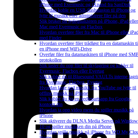
iPhone med Evermusic og iXpand fra SanDisk
Hvordan koble en USB-flashstasjon til iPhone og
lytte til musikk eller administrere filer på den
Slik bruker du lydequalizeren på iPhone, iPad eller
Mac med Evermusic og Flacbox
Hvordan overføre filer fra Mac til iPhone eller iPa
med Finder
Hvordan overføre filer trådløst fra en datamaskin ti
en iPhone med WiFi-Drive
Overfør filer fra datamaskinen til iPhone med SM
protokollen
Slik laster du opp filer til skylagring og kobler til
Evermusic, Flacbox eller Evertag
Slik kobler du til Bluesound VAULTs interne lagr
fra Evermusic, Flacbox, Evertag
Hvordan laste ned musikk fra YouTube og lytte til
offline musikk på iPhone
Slik kobler du fra en tredjepartsapp fra Google-
kontoen din
Hvordan ta opp video mens du spiller musikk på
iPhone
Slik aktiverer du DLNA Media Server på Window
10 og spiller musikken din på iPhone
Hvordan spille musikk på iPhone fra WD My Clo
Home