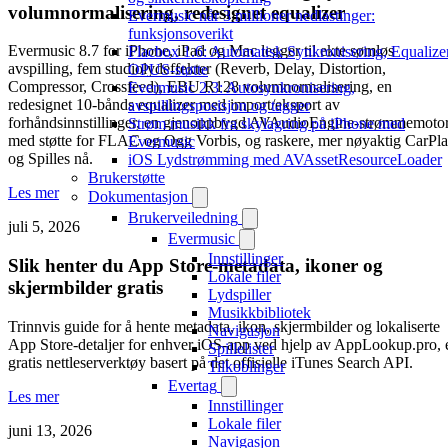
volumnormalisering, redesignet equalizer
Evermusic når 3 millioner nedlastinger:
funksjonsoverikt
Evermusic 8.7 for iPhone, iPad og Mac legger til ekte sømløs
Flacbox 1.6: Automatisk Synkronisering, Equalizer
avspilling, fem studiolydeffekter (Reverb, Delay, Distortion,
OPUS-støtte
Compressor, Crossfeed), EBU R128 volumnormalisering, en
Evermusic 2.3: Autosynkronisering,
redesignet 10-bånds equalizer med import/eksport av
avspillingsposisjon og tagger
forhåndsinnstillinger, en gjenoppbygd AVAudioEngine-strømmemoto
Strøm musikk fra skylagring på iPhone med
med støtte for FLAC og Ogg Vorbis, og raskere, mer nøyaktig CarPl
Evermusic
og Spilles nå.
iOS Lydstrømming med AVAssetResourceLoader
Brukerstøtte
Les mer
Dokumentasjon
Brukerveiledning
juli 5, 2026
Evermusic
Innstillinger
Slik henter du App Store-metadata, ikoner og
Lokale filer
skjermbilder gratis
Lydspiller
Musikkbibliotek
Trinnvis guide for å hente metadata, ikon, skjermbilder og lokaliserte
Navigasjon
App Store-detaljer for enhver iOS-app ved hjelp av AppLookup.pro, 
Spillelister
gratis nettleserverktøy basert på det offisielle iTunes Search API.
Tilkoblinger
Evertag
Les mer
Innstillinger
Lokale filer
juni 13, 2026
Navigasjon