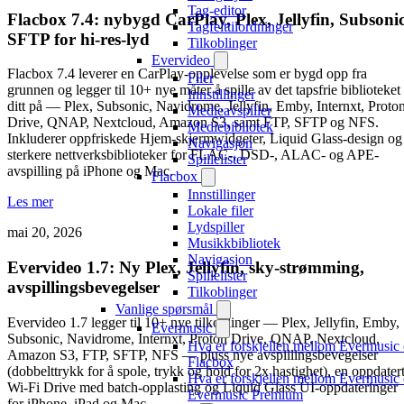
Tag-editor
Flacbox 7.4: nybygd CarPlay, Plex, Jellyfin, Subsonic
Tagfelttilordninger
SFTP for hi-res-lyd
Tilkoblinger
Evervideo
Flacbox 7.4 leverer en CarPlay-opplevelse som er bygd opp fra
Filer
grunnen og legger til 10+ nye måter å spille av det tapsfrie biblioteket
Innstillinger
ditt på — Plex, Subsonic, Navidrome, Jellyfin, Emby, Internxt, Proto
Medieavspiller
Drive, QNAP, Nextcloud, Amazon S3, samt FTP, SFTP og NFS.
Mediebibliotek
Inkluderer oppfriskede Hjem-skjermwidgeter, Liquid Glass-design og
Navigasjon
sterkere nettverksbiblioteker for FLAC-, DSD-, ALAC- og APE-
Spillelister
avspilling på iPhone og Mac.
Flacbox
Innstillinger
Les mer
Lokale filer
Lydspiller
mai 20, 2026
Musikkbibliotek
Navigasjon
Evervideo 1.7: Ny Plex, Jellyfin, sky-strømming,
Spillelister
avspillingsbevegelser
Tilkoblinger
Vanlige spørsmål
Evervideo 1.7 legger til 10+ nye tilkoblinger — Plex, Jellyfin, Emby,
Evermusic
Subsonic, Navidrome, Internxt, Proton Drive, QNAP, Nextcloud,
Hva er forskjellen mellom Evermusic
Amazon S3, FTP, SFTP, NFS — pluss nye avspillingsbevegelser
Flacbox
(dobbelttrykk for å spole, trykk og hold for 2x hastighet), en oppdater
Hva er forskjellen mellom Evermusic
Wi-Fi Drive med batch-opplasting og Liquid Glass UI-oppdateringer
Evermusic Premium
for iPhone, iPad og Mac.