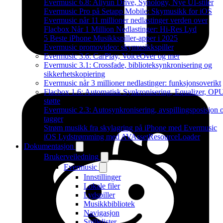
Evermusic 6.8: Aliyun Drive, Synology, Nye UI-stiler
Evermusic Pro på Setapp Mobile: Skymusikk for iOS
Evermusic når 11 millioner nedlastinger verden over
Flacbox Når 1 Million Nedlastinger: Hi-Res Lyd
5 Beste iPhone Musikkspiller-apper i 2025
Evermusic promovideo: skymusikkspiller
Evermusic 3.6: CarPlay, VoiceOver og mer
Evermusic 3.1: Crossfade, biblioteksynkronisering og
sikkerhetskopiering
Evermusic når 3 millioner nedlastinger: funksjonsoverikt
Flacbox 1.6: Automatisk Synkronisering, Equalizer, OP
støtte
Evermusic 2.3: Autosynkronisering, avspillingsposisjon 
tagger
Strøm musikk fra skylagring på iPhone med Evermusic
iOS Lydstrømming med AVAssetResourceLoader
Dokumentasjon
Brukerveiledning
Evermusic
Innstillinger
Lokale filer
Lydspiller
Musikkbibliotek
Navigasjon
Spillelister