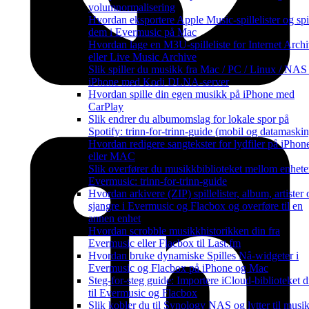
volumnormalisering
Hvordan eksportere Apple Music-spillelister og spi
dem i Evermusic på Mac
Hvordan lage en M3U-spilleliste for Internet Arch
eller Live Music Archive
Slik spiller du musikk fra Mac / PC / Linux / NAS
iPhone med Kodi DLNA-server
Hvordan spille din egen musikk på iPhone med
CarPlay
Slik endrer du albumomslag for lokale spor på
Spotify: trinn-for-trinn-guide (mobil og datamaskin
Hvordan redigere sangtekster for lydfiler på iPhon
eller MAC
Slik overfører du musikkbiblioteket mellom enheter
Evermusic: trinn-for-trinn-guide
Hvordan arkivere (ZIP) spillelister, album, artister 
sjangre i Evermusic og Flacbox og overføre til en
annen enhet
Hvordan scrobble musikkhistorikken din fra
Evermusic eller Flacbox til Last.fm
Hvordan bruke dynamiske Spilles Nå-widgeter i
Evermusic og Flacbox på iPhone og Mac
Steg-for-steg guide: Importere iCloud-biblioteket di
til Evermusic og Flacbox
Slik kobler du til Synology NAS og lytter til musi