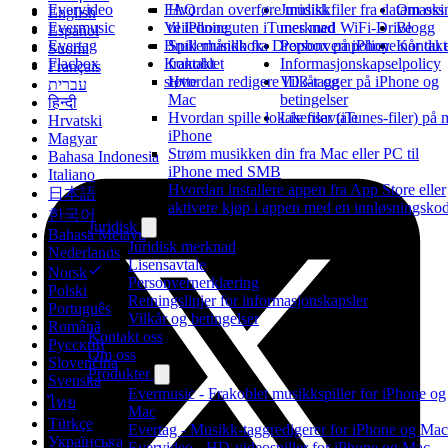
Evervideo
FAQ
Juridisk
Om oss
Hvordan overføre musikkfiler fra datamaski
English
Evermusic
Veiledning
merknad
Blogg
til iPhone uten iTunes med WiFi-Drive
Español
Evertag
Brukerhåndbok
Personvernpolicy
Kontakt
Spill musikk fra Dropbox på iPhone når du 
Suomi
Flacbox
Kontakt
Informasjonskapselpolicy
frakoblet
Français
støtte
Vilkår og
Hvordan redigere ID3-tagger på iPhone og
עברית
betingelser
Mac
हिन्दी
Lisensavtale
Hvordan spille lokale filer (iTunes-filer) på 
Hrvatski
iPhone
Magyar
Strøm musikken din fra Mac eller PC til
Bahasa Indonesia
iPhone med SMB
Italiano
Hvordan installere appen fra App Store eller
日本語
aktivere kjøp i appen med en innløsningsko
한국어
Juridisk
Bahasa Melayu
Juridisk merknad
Nederlands
Lisensavtale
Norsk
Personvernerklæring
Polski
Retningslinjer for informasjonskapsler
Português
Vilkår og betingelser
Română
Kontakt oss
Русский
Om oss
Slovenčina
Produkter
Svenska
Evermusic - Frakoblet musikkspiller for iPhone og
ไทย
Mac
Türkçe
Evertag - Musikk-taggredigerer for iPhone og Mac
Українська
Evervideo - HD-videospiller for iPhone og Mac