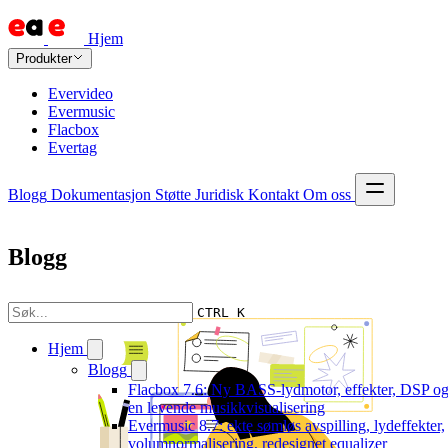
Hjem
Produkter
Evervideo
Evermusic
Flacbox
Evertag
Blogg
Dokumentasjon
Støtte
Juridisk
Kontakt
Om oss
Blogg
CTRL K
Hjem
Blogg
Flacbox 7.6: Ny BASS-lydmotor, effekter, DSP o
en levende musikkvisualisering
Evermusic 8.7: ekte sømløs avspilling, lydeffekter,
volumnormalisering, redesignet equalizer