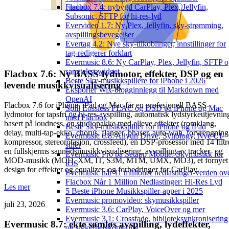
Flacbox 7.4: nybygd CarPlay, Plex, Jellyfin,
Subsonic, SFTP for hi-res-lyd
Evervideo 1.7: Ny Plex, Jellyfin, sky-strømming,
avspillingsbevegelser
Evertag 4.2: Nye sky-tilkoblinger, innstillinger for
tag-redigerer forklart
Evermusic 8.6: Ny CarPlay, Plex, Jellyfin, SFTP 
sangtekst-widget
Flacbox 7.6: Ny BASS-lydmotor, effekter, DSP og en
Beste Sky-musikkspillere for iPhone i 2026
levende musikkvisualisering
Eksporter Wix-blogginnlegg til Markdown med
OpenAI
Flacbox 7.6 for iPhone, iPad og Mac får en profesjonell BASS-
Spill Lossless FLAC og DSD på iPhone og Mac
lydmotor for tapsfri og hi-res-avspilling, automatisk lydstyrkeutjevnin
med Flacbox
basert på loudness, en studiopakke med elleve effekter (romklang,
Beste Sky-musikkspiller for iPhone og iPad
delay, multi-tap-ekko, chorus, flanger, phaser, auto-wah, forvrengning
Evermusic 6.8: Aliyun Drive, Synology, Nye UI-
kompressor, stereorotasjon, crossfeed), en DSP-prosessor med 14 filtr
stiler
en fullskjerms sanntidsmusikkvisualisering, avspilling av tracker- og
Evermusic Pro på Setapp Mobile: Skymusikk for
MOD-musikk (MOD, XM, IT, S3M, MTM, UMX, MO3), et fornyet
iOS
design for effekter og equalizer, og forbedringer for CarPlay.
Evermusic når 11 millioner nedlastinger verden ov
Flacbox Når 1 Million Nedlastinger: Hi-Res Lyd
Les mer
5 Beste iPhone Musikkspiller-apper i 2025
Evermusic promovideo: skymusikkspiller
juli 23, 2026
Evermusic 3.6: CarPlay, VoiceOver og mer
Evermusic 3.1: Crossfade, biblioteksynkronisering
Evermusic 8.7: ekte sømløs avspilling, lydeffekter,
og sikkerhetskopiering