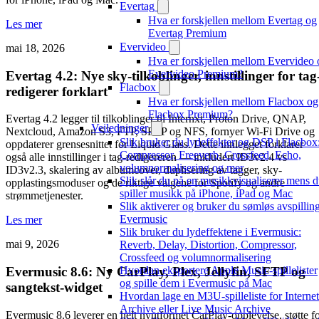
Evertag
Hva er forskjellen mellom Evertag og
Les mer
Evertag Premium
Evervideo
mai 18, 2026
Hva er forskjellen mellom Evervideo 
Evervideo Premium?
Evertag 4.2: Nye sky-tilkoblinger, innstillinger for tag
Flacbox
redigerer forklart
Hva er forskjellen mellom Flacbox og
Flacbox Premium?
Evertag 4.2 legger til tilkoblinger til Internxt, Proton Drive, QNAP,
Veiledninger
Nextcloud, Amazon S3, FTP, SFTP og NFS, fornyer Wi-Fi Drive og
Slik bruker du lydeffekter og DSP i Flacbox
oppdaterer grensesnittet for Liquid Glass. Dette innlegget forklarer
Compressor, Freeverb, Crossfeed, Echo,
også alle innstillinger i tag-redigereren — inkludert ID3v2.4 vs
volumnormalisering og mer
ID3v2.3, skalering av albumcover, duplisering av tagger, sky-
Slik slår du på en musikkvisualiserer mens 
opplastingsmoduser og de riktige valgene for Spotify og andre
spiller musikk på iPhone, iPad og Mac
strømmetjenester.
Slik aktiverer og bruker du sømløs avspilling
Evermusic
Les mer
Slik bruker du lydeffektene i Evermusic:
mai 9, 2026
Reverb, Delay, Distortion, Compressor,
Crossfeed og volumnormalisering
Evermusic 8.6: Ny CarPlay, Plex, Jellyfin, SFTP og
Hvordan eksportere Apple Music-spillelister
og spille dem i Evermusic på Mac
sangtekst-widget
Hvordan lage en M3U-spilleliste for Internet
Archive eller Live Music Archive
Evermusic 8.6 leverer en helt nyutformet CarPlay-opplevelse, støtte f