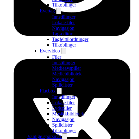
Tilkoblinger
Evertag
Innstillinger
Lokale filer
Navigasjon
Tag-editor
Tagfelttilordninger
Tilkoblinger
Evervideo
Filer
Innstillinger
Medieavspiller
Mediebibliotek
Navigasjon
Spillelister
Flacbox
Innstillinger
Lokale filer
Lydspiller
Musikkbibliotek
Navigasjon
Spillelister
Tilkoblinger
Vanlige spørsmål