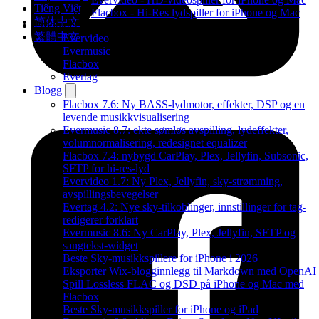
Tiếng Việt
Flacbox - Hi-Res lydspiller for iPhone og Mac
简体中文
Produkter
繁體中文
Evervideo
Evermusic
Flacbox
Evertag
Blogg
Flacbox 7.6: Ny BASS-lydmotor, effekter, DSP og en
levende musikkvisualisering
Evermusic 8.7: ekte sømløs avspilling, lydeffekter,
volumnormalisering, redesignet equalizer
Flacbox 7.4: nybygd CarPlay, Plex, Jellyfin, Subsonic,
SFTP for hi-res-lyd
Evervideo 1.7: Ny Plex, Jellyfin, sky-strømming,
avspillingsbevegelser
Evertag 4.2: Nye sky-tilkoblinger, innstillinger for tag-
redigerer forklart
Evermusic 8.6: Ny CarPlay, Plex, Jellyfin, SFTP og
sangtekst-widget
Beste Sky-musikkspillere for iPhone i 2026
Eksporter Wix-blogginnlegg til Markdown med OpenAI
Spill Lossless FLAC og DSD på iPhone og Mac med
Flacbox
Beste Sky-musikkspiller for iPhone og iPad