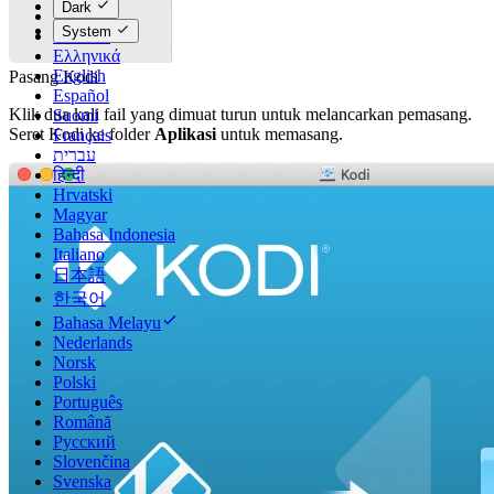
Dark
Dansk
System
Deutsch
Ελληνικά
English
Pasang Kodi
Español
Klik dua kali fail yang dimuat turun untuk melancarkan pemasang.
Suomi
Seret Kodi ke folder
Aplikasi
untuk memasang.
Français
עברית
हिन्दी
Hrvatski
Magyar
Bahasa Indonesia
Italiano
日本語
한국어
Bahasa Melayu
Nederlands
Norsk
Polski
Português
Română
Русский
Slovenčina
Svenska