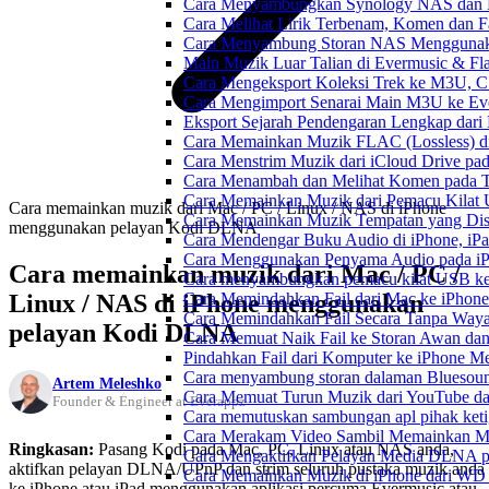
Cara Menyambungkan Synology NAS dan M
Cara Melihat Lirik Terbenam, Komen dan F
Cara Menyambung Storan NAS Menggunak
Main Muzik Luar Talian di Evermusic & Fl
Cara Mengeksport Koleksi Trek ke M3U, 
Cara Mengimport Senarai Main M3U ke Ev
Eksport Sejarah Pendengaran Lengkap dari
Cara Memainkan Muzik FLAC (Lossless) di
Cara Menstrim Muzik dari iCloud Drive pa
Cara Menambah dan Melihat Komen pada Tr
Cara Memainkan Muzik dari Pemacu Kilat 
Cara memainkan muzik dari Mac / PC / Linux / NAS di iPhone
Cara Memainkan Muzik Tempatan yang Dis
menggunakan pelayan Kodi DLNA
Cara Mendengar Buku Audio di iPhone, i
Cara Menggunakan Penyama Audio pada iPh
Cara memainkan muzik dari Mac / PC /
Cara menyambungkan pemacu kilat USB ke 
Linux / NAS di iPhone menggunakan
Cara Memindahkan Fail dari Mac ke iPhone
Cara Memindahkan Fail Secara Tanpa Waya
pelayan Kodi DLNA
Cara Memuat Naik Fail ke Storan Awan dan
Pindahkan Fail dari Komputer ke iPhone 
Cara menyambung storan dalaman Bluesoun
Artem Meleshko
Cara Memuat Turun Muzik dari YouTube da
Founder & Engineer at Everappz
Cara memutuskan sambungan apl pihak keti
Cara Merakam Video Sambil Memainkan Mu
Ringkasan:
Pasang Kodi pada Mac, PC, Linux atau NAS anda,
Cara Mengaktifkan Pelayan Media DLNA p
aktifkan pelayan DLNA/UPnP dan strim seluruh pustaka muzik anda
Cara Memainkan Muzik di iPhone dari W
ke iPhone atau iPad menggunakan aplikasi percuma Evermusic atau