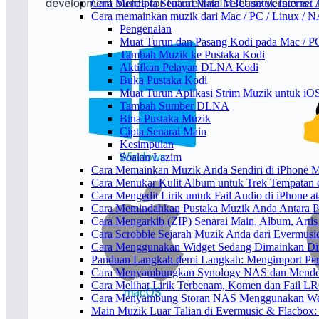
Cara Mencipta Senarai Main M3U untuk Internet 
Cara memainkan muzik dari Mac / PC / Linux /
Pengenalan
Muat Turun dan Pasang Kodi pada Mac / P
Tambah Muzik ke Pustaka Kodi
Aktifkan Pelayan DLNA Kodi
Buka Pustaka Kodi
Muat Turun Aplikasi Strim Muzik untuk iO
Tambah Sumber DLNA
Bina Pustaka Muzik
Cipta Senarai Main
Kesimpulan
Soalan Lazim
Cara Memainkan Muzik Anda Sendiri di iPhone 
Cara Menukar Kulit Album untuk Trek Tempatan 
Cara Mengedit Lirik untuk Fail Audio di iPhone
Cara Memindahkan Pustaka Muzik Anda Antara P
Cara Mengarkib (ZIP) Senarai Main, Album, Arti
Cara Scrobble Sejarah Muzik Anda dari Evermusic
Cara Menggunakan Widget Sedang Dimainkan Din
Panduan Langkah demi Langkah: Mengimport Per
Cara Menyambungkan Synology NAS dan Menden
Cara Melihat Lirik Terbenam, Komen dan Fail L
Cara Menyambung Storan NAS Menggunakan Web
Main Muzik Luar Talian di Evermusic & Flacbox: