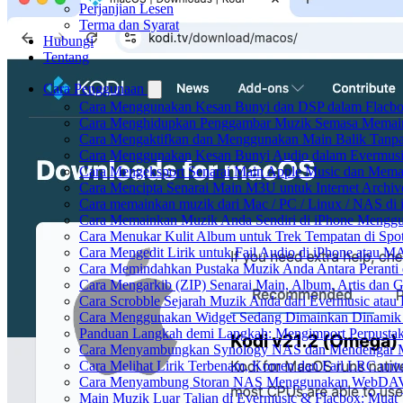
Perjanjian Lesen
Terma dan Syarat
Hubungi
Tentang
Cara Penggunaan
Cara Menggunakan Kesan Bunyi dan DSP dalam Flacbox:
Cara Menghidupkan Penggambar Muzik Semasa Memaink
Cara Mengaktifkan dan Menggunakan Main Balik Tanpa
Cara Menggunakan Kesan Bunyi Audio dalam Evermusic: 
Cara Mengeksport Senarai Main Apple Music dan Mema
Cara Mencipta Senarai Main M3U untuk Internet Archiv
Cara memainkan muzik dari Mac / PC / Linux / NAS d
Cara Memainkan Muzik Anda Sendiri di iPhone Mengg
Cara Menukar Kulit Album untuk Trek Tempatan di Spo
Cara Mengedit Lirik untuk Fail Audio di iPhone atau 
Cara Memindahkan Pustaka Muzik Anda Antara Peranti
Cara Mengarkib (ZIP) Senarai Main, Album, Artis dan 
Cara Scrobble Sejarah Muzik Anda dari Evermusic atau 
Cara Menggunakan Widget Sedang Dimainkan Dinamik 
Panduan Langkah demi Langkah: Mengimport Perpustak
Cara Menyambungkan Synology NAS dan Mendengar Mu
Cara Melihat Lirik Terbenam, Komen dan Fail LRC unt
Cara Menyambung Storan NAS Menggunakan WebDAV d
Main Muzik Luar Talian di Evermusic & Flacbox: Muat 