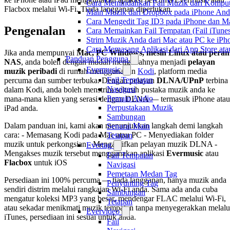
Cara Memindahkan Fail Muzik dari Komput
Flacbox melalui Wi-Fi. Tiada langganan diperlukan.
Main Muzik dari Dropbox pada iPhone Anda
Cara Mengedit Tag ID3 pada iPhone dan M
Pengenalan
Cara Memainkan Fail Tempatan (Fail iTunes
Strim Muzik Anda dari Mac atau PC ke i
Cara Memasang Aplikasi dari App Store a
Jika anda mempunyai
Mac, PC Windows, mesin Linux atau peran
Panduan Pengguna
NAS
, anda boleh dengan mudah mengubahnya menjadi
pelayan
Evermusic
muzik peribadi
di rumah menggunakan
Kodi
, platform media
Fail Tempatan
percuma dan sumber terbuka. Dengan pelayan
DLNA/UPnP
terbina
Navigasi
dalam Kodi, anda boleh menstrim seluruh pustaka muzik anda ke
Pemain Audio
mana-mana klien yang serasi dengan DLNA — termasuk iPhone atau
Perpustakaan Muzik
iPad anda.
Sambungan
Dalam panduan ini, kami akan menunjukkan langkah demi langkah
Senarai Main
cara: - Memasang Kodi pada Mac atau PC - Menyediakan folder
Tetapan
muzik untuk perkongsian - Mengaktifkan pelayan muzik DLNA -
Evertag
Mengakses muzik tersebut menggunakan aplikasi
Evermusic
atau
Fail Tempatan
Flacbox
untuk iOS
Navigasi
Pemetaan Medan Tag
Persediaan ini 100% percuma — tiada langganan, hanya muzik anda
Penyunting Tag
sendiri distrim melalui rangkaian Wi-Fi anda. Sama ada anda cuba
Sambungan
mengatur koleksi MP3 yang besar, mendengar FLAC melalui Wi-Fi,
Tetapan
atau sekadar menikmati muzik tempatan tanpa menyegerakkan melalu
Evervideo
iTunes, persediaan ini sesuai untuk anda.
Fail