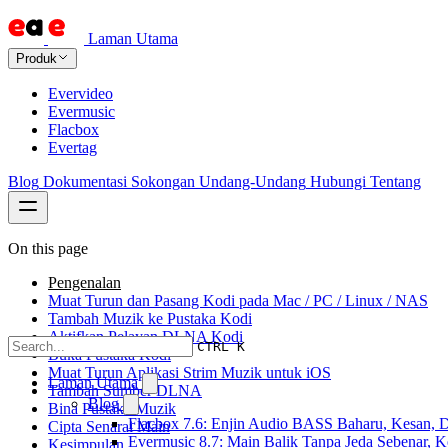
Laman Utama
Produk
Evervideo
Evermusic
Flacbox
Evertag
Blog
Dokumentasi
Sokongan
Undang-Undang
Hubungi
Tentang
On this page
Pengenalan
Muat Turun dan Pasang Kodi pada Mac / PC / Linux / NAS
Tambah Muzik ke Pustaka Kodi
Aktifkan Pelayan DLNA Kodi
CTRL K
Buka Pustaka Kodi
Muat Turun Aplikasi Strim Muzik untuk iOS
Laman Utama
Tambah Sumber DLNA
Blog
Bina Pustaka Muzik
Flacbox 7.6: Enjin Audio BASS Baharu, Kesan, D
Cipta Senarai Main
Evermusic 8.7: Main Balik Tanpa Jeda Sebenar, 
Kesimpulan