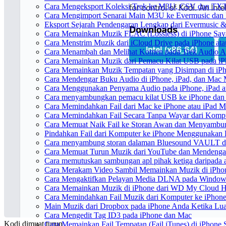
Cara Mengeksport Koleksi Trek ke M3U, CSV dan TXT
Cara Mengimport Senarai Main M3U ke Evermusic dan 
Eksport Sejarah Pendengaran Lengkap dari Evermusic &
Cara Memainkan Muzik FLAC (Lossless) di iPhone Say
Cara Menstrim Muzik dari iCloud Drive pada iPhone at
Cara Menambah dan Melihat Komen pada Trek Audio An
Cara Memainkan Muzik dari Pemacu Kilat USB pada iP
Cara Memainkan Muzik Tempatan yang Disimpan di iP
Cara Mendengar Buku Audio di iPhone, iPad, dan Mac
Cara Menggunakan Penyama Audio pada iPhone, iPad a
Cara menyambungkan pemacu kilat USB ke iPhone dan m
Cara Memindahkan Fail dari Mac ke iPhone atau iPad 
Cara Memindahkan Fail Secara Tanpa Wayar dari Komp
Cara Memuat Naik Fail ke Storan Awan dan Menyambung
Pindahkan Fail dari Komputer ke iPhone Menggunakan
Cara menyambung storan dalaman Bluesound VAULT dar
Cara Memuat Turun Muzik dari YouTube dan Mendengar
Cara memutuskan sambungan apl pihak ketiga daripada
Cara Merakam Video Sambil Memainkan Muzik di iPho
Cara Mengaktifkan Pelayan Media DLNA pada Window
Cara Memainkan Muzik di iPhone dari WD My Cloud 
Cara Memindahkan Fail Muzik dari Komputer ke iPhon
Main Muzik dari Dropbox pada iPhone Anda Ketika Lua
Cara Mengedit Tag ID3 pada iPhone dan Mac
Kodi dimuat turun
Cara Memainkan Fail Tempatan (Fail iTunes) di iPhone 