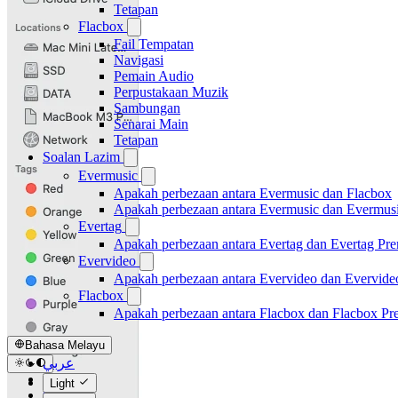
Tetapan
Flacbox
Fail Tempatan
Navigasi
Pemain Audio
Perpustakaan Muzik
Sambungan
Senarai Main
Tetapan
Soalan Lazim
Evermusic
Apakah perbezaan antara Evermusic dan Flacbox
Apakah perbezaan antara Evermusic dan Evermus
Evertag
Apakah perbezaan antara Evertag dan Evertag Pr
Evervideo
Apakah perbezaan antara Evervideo dan Evervid
Flacbox
Apakah perbezaan antara Flacbox dan Flacbox P
Bahasa Melayu
عربي
Català
Light
Čeština