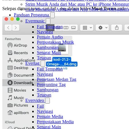
Strim Muzik Anda dari Mac atau PC ke iPhone Mengg
Selepas dimuat turun, cari fail
dalam folder
Muat Turun
anda.
.dmg
Cara Memasang Aplikasi dari App Store atau Mengakt
Panduan Pengguna
Evermusic
Fail Tempatan
Navigasi
Pemain Audio
Perpustakaan Muzik
Sambungan
Senarai Main
Tetapan
Evertag
Fail Tempatan
Navigasi
Pemetaan Medan Tag
Penyunting Tag
Sambungan
Tetapan
Evervideo
Fail
Navigasi
Pemain Media
Perpustakaan Media
Senarai Main