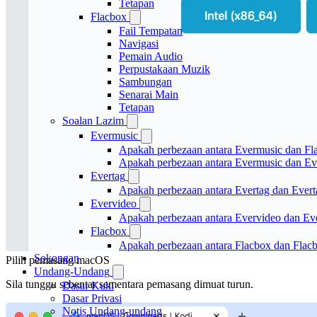
Tetapan
Flacbox
Fail Tempatan
Navigasi
Pemain Audio
Perpustakaan Muzik
Sambungan
Senarai Main
Tetapan
Soalan Lazim
Evermusic
Apakah perbezaan antara Evermusic dan Fl
Apakah perbezaan antara Evermusic dan E
Evertag
Apakah perbezaan antara Evertag dan Ever
Evervideo
Apakah perbezaan antara Evervideo dan E
Flacbox
Apakah perbezaan antara Flacbox dan Fla
Sokongan
Pilih pemasang macOS
Undang-Undang
Sila tunggu sebentar sementara pemasang dimuat turun.
Dasar Kuki
Dasar Privasi
Notis Undang-undang