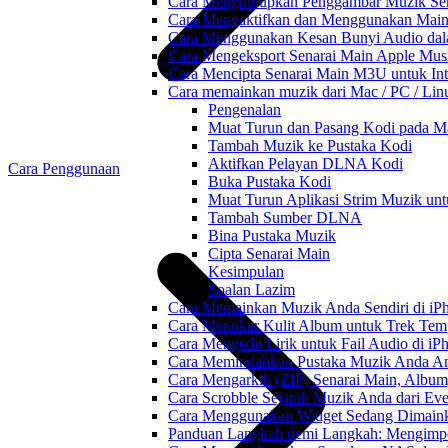
Cara Menghidupkan Penggambar Muzik Sem
Cara Mengaktifkan dan Menggunakan Main 
Cara Menggunakan Kesan Bunyi Audio dalam
Cara Mengeksport Senarai Main Apple Mus
Cara Mencipta Senarai Main M3U untuk Inte
Cara memainkan muzik dari Mac / PC / L
Pengenalan
Muat Turun dan Pasang Kodi pada Ma
Tambah Muzik ke Pustaka Kodi
Aktifkan Pelayan DLNA Kodi
Cara Penggunaan
Buka Pustaka Kodi
Muat Turun Aplikasi Strim Muzik un
Tambah Sumber DLNA
Bina Pustaka Muzik
Cipta Senarai Main
Kesimpulan
Soalan Lazim
Cara Memainkan Muzik Anda Sendiri di i
Cara Menukar Kulit Album untuk Trek Tem
Cara Mengedit Lirik untuk Fail Audio di i
Cara Memindahkan Pustaka Muzik Anda Ant
Cara Mengarkib (ZIP) Senarai Main, Album
Cara Scrobble Sejarah Muzik Anda dari Eve
Cara Menggunakan Widget Sedang Dimaink
Panduan Langkah demi Langkah: Mengimpor