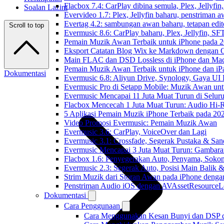
Flacbox 7.4: CarPlay dibina semula, Plex, Jellyfi
Soalan Lazim
Evervideo 1.7: Plex, Jellyfin baharu, penstriman a
Evertag 4.2: sambungan awan baharu, tetapan edito
Scroll to top
Evermusic 8.6: CarPlay baharu, Plex, Jellyfin, SFT
Pemain Muzik Awan Terbaik untuk iPhone pada 
Eksport Catatan Blog Wix ke Markdown dengan
Main FLAC dan DSD Lossless di iPhone dan Mac
Pemain Muzik Awan Terbaik untuk iPhone dan iP
Dokumentasi
Evermusic 6.8: Aliyun Drive, Synology, Gaya UI
Evermusic Pro di Setapp Mobile: Muzik Awan un
Evermusic Mencapai 11 Juta Muat Turun di Selur
Flacbox Mencecah 1 Juta Muat Turun: Audio Hi-
5 Aplikasi Pemain Muzik iPhone Terbaik pada 20
Video Promosi Evermusic: Pemain Muzik Awan
Evermusic 3.6: CarPlay, VoiceOver dan Lagi
Evermusic 3.1: Crossfade, Segerak Pustaka & San
Evermusic Mencapai 3 Juta Muat Turun: Gambara
Flacbox 1.6: Penyegerakan Auto, Penyama, Sok
Evermusic 2.3: Segerak Auto, Posisi Main Balik 
Strim Muzik dari Storan Awan pada iPhone denga
Penstriman Audio iOS dengan AVAssetResourceL
Dokumentasi
Cara Penggunaan
Cara Menggunakan Kesan Bunyi dan DSP dal