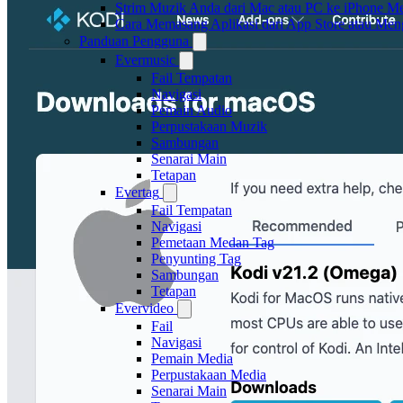
Strim Muzik Anda dari Mac atau PC ke iPhone
Cara Memasang Aplikasi dari App Store atau Me
Panduan Pengguna
Evermusic
Fail Tempatan
Navigasi
Pemain Audio
Perpustakaan Muzik
Sambungan
Senarai Main
Tetapan
Evertag
Fail Tempatan
Navigasi
Pemetaan Medan Tag
Penyunting Tag
Sambungan
Tetapan
Evervideo
Fail
Navigasi
Pemain Media
Perpustakaan Media
Senarai Main