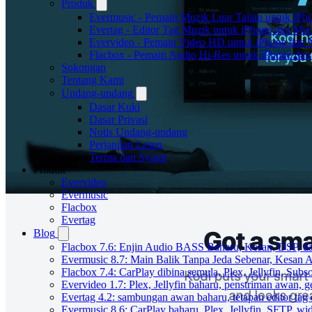
Produk
Evermusic - Pemain Muzik Luar Talian untuk iPh
Evertag - Editor Tag Muzik untuk iPhone dan Ma
Evervideo - Pemain Video HD untuk iPhone dan
Flacbox - Pemain Audio Hi-Res untuk iPhone da
Sokongan
Tentang Kami
Undang-undang
Dasar Kuki
Dasar Privasi
Notis Undang-undang
Perjanjian Lesen
Terma dan Syarat
Produk
Evervideo
Evermusic
Flacbox
Evertag
Blog
Flacbox 7.6: Enjin Audio BASS Baharu, Kesan, DSP, d
Evermusic 8.7: Main Balik Tanpa Jeda Sebenar, Kesan
Flacbox 7.4: CarPlay dibina semula, Plex, Jellyfin, Sub
Evervideo 1.7: Plex, Jellyfin baharu, penstriman awan, g
Evertag 4.2: sambungan awan baharu, tetapan editor tag 
Evermusic 8.6: CarPlay baharu, Plex, Jellyfin, SFTP, widg