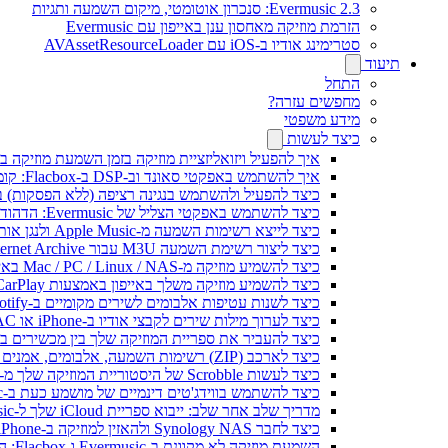
Evermusic 2.3: סנכרון אוטומטי, מיקום השמעה ותגיות
הזרמת מוזיקה מאחסון ענן באייפון עם Evermusic
סטרימינג אודיו ב-iOS עם AVAssetResourceLoader
תיעוד
התחל
מחפשים עזרה?
מידע משפטי
כיצד לעשות
איך להפעיל ויזואליזציית מוזיקה בזמן השמעת מוזיקה בא
איך להשתמש באפקטי סאונד וב-DSP ב-Flacbox: קומפרסור, Freeverb, Crossfeed, אקו, נרמול עוצמת קול ועוד
כיצד להפעיל ולהשתמש בנגינה רציפה (ללא הפסקות) ב-vermusic
כיצד להשתמש באפקטי הצליל של Evermusic: הדהוד, השהיה, עיוות, מדחס, Crossfeed ונרמול עוצמה
כיצד לייצא רשימות השמעה מ-Apple Music ולנגן אותן ב-Evermusic ב-Mac
כיצד ליצור רשימת השמעה M3U עבור Internet Archive או Live Music Archive
כיצד להשמיע מוזיקה מ-Mac / PC / Linux / NAS באייפון באמצעות שרת Kodi DLNA
כיצד להשמיע מוזיקה משלך באייפון באמצעות CarPlay
כיצד לשנות עטיפות אלבומים לשירים מקומיים ב-Spotify: מדריך שלב אחר שלב (נייד ומחשב)
כיצד לערוך מילות שירים לקבצי אודיו ב-iPhone או MAC
כיצד להעביר את ספריית המוזיקה שלך בין מכשירים ב-Evermusic: מדריך שלב אחר של
כיצד לארכב (ZIP) רשימות השמעה, אלבומים, אמנים וז'אנרים ב-Evermusic ו-Flacbox ולהעביר למכשיר אחר
כיצד לעשות Scrobble של היסטוריית המוזיקה שלך מ-Evermusic או Flacbox ל-Last.fm
כיצד להשתמש בווידג'טים דינמיים של מושמע כעת ב-Evermusic ו-Flacbox באייפון ו-Mac שלך
מדריך שלב אחר שלב: ייבוא ספריית iCloud שלך ל-Evermusic ו-Flacbox
כיצד לחבר Synology NAS ולהאזין למוזיקה ב-iPhone או Mac
השמעת מוזיקה לא מקוונת ב-Evermusic ו-Flacbox: הורדה וסנכרון מהענן לקבצים מקומיים