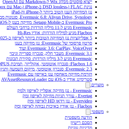
ייצוא פוסטים מבלוג Wix ל-Markdown עם OpenAI
נגינת FLAC ו-DSD lossless ב-iPhone ו-Mac עם Flacbox
נגן המוזיקה הענן הטוב ביותר ל-iPhone וה-iPad
Evermusic 6.8: Aliyun Drive, Synology, סגנונות ממשק חדשים
Evermusic Pro ב-Setapp Mobile: מוזיקה בענן ל-iOS
Evermusic מגיע ל-11 מיליון הורדות ברחבי העולם
Flacbox מגיע למיליון הורדות: אודיו Hi-Res
5 אפליקציות נגן המוזיקה הטובות ביותר לאייפון ב-2025
סרטון פרסומי של Evermusic: נגן מוזיקה בענן
Evermusic 3.6: CarPlay, VoiceOver ועוד
Evermusic 3.1: מעבר חלק, סנכרון ספרייה וגיבוי
Evermusic מגיע ל-3 מיליון הורדות: סקירת תכונות
Flacbox 1.6: סנכרון אוטומטי, אקולייזר, תמיכת OPUS
Evermusic 2.3: סנכרון אוטומטי, מיקום השמעה ותגיות
הזרמת מוזיקה מאחסון ענן באייפון עם Evermusic
סטרימינג אודיו ב-iOS עם AVAssetResourceLoader
מוצרים
Evermusic - נגן מוזיקה אופליין לאייפון ולמק
Evertag - עורך תגיות מוזיקה לאייפון ומק
Evervideo - נגן וידאו HD לאייפון ומק
Flacbox - נגן אודיו באיכות גבוהה לאייפון ומק
משפטי
הודעה משפטית
הסכם רישיון
מדיניות עוגיות