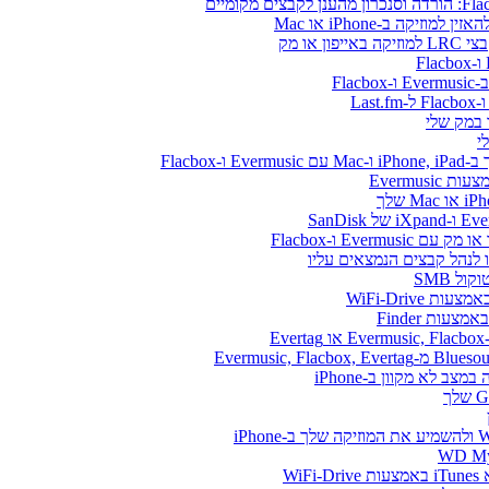
או מק
Flacbo
Evermus
Ever ו-Flacbox
ל SMB
WiFi-Drive
E
Wi