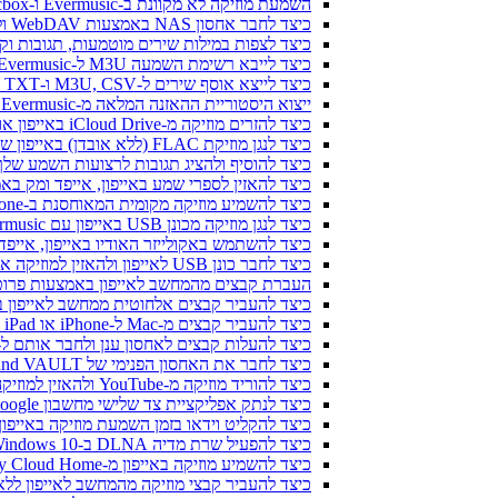
השמעת מוזיקה לא מקוונת ב-Evermusic ו-Flacbox: הורדה וסנכרון מהענן לקבצים מקומיים
כיצד לחבר אחסון NAS באמצעות WebDAV ולהאזין למוזיקה ב-iPhone או Mac
כיצד לצפות במילות שירים מוטמעות, תגובות וקבצי LRC למוזיקה באייפון 
כיצד לייבא רשימת השמעה M3U ל-Evermusic ו-Flacbox
כיצד לייצא אוסף שירים ל-M3U, CSV ו-TXT ב-Evermusic ו-Flacbox
ייצוא היסטוריית ההאזנה המלאה מ-Evermusic ו-Flacbox ל-Last.fm
כיצד להזרים מוזיקה מ-iCloud Drive באייפון או במק שלי
כיצד לנגן מוזיקת FLAC (ללא אובדן) באייפון שלי
כיצד להוסיף ולהציג תגובות לרצועות השמע שלך ב-iPhone, iPad ו-Mac עם Evermusic ו-x
כיצד להאזין לספרי שמע באייפון, אייפד ומק באמצעות ic
כיצד להשמיע מוזיקה מקומית המאוחסנת ב-iPhone או Mac שלך
כיצד לנגן מוזיקה מכונן USB באייפון עם Evermusic ו-iXpand של SanDisk
כיצד להשתמש באקולייזר האודיו באייפון, אייפד או מק עם music
כיצד לחבר כונן USB לאייפון ולהאזין למוזיקה או לנהל קבצים הנמצאים עליו
העברת קבצים מהמחשב לאייפון באמצעות פרוטוקו
כיצד להעביר קבצים אלחוטית ממחשב לאייפון באמצעות 
כיצד להעביר קבצים מ-Mac ל-iPhone או iPad באמצעות Finder
כיצד להעלות קבצים לאחסון ענן ולחבר אותם ל-Evermusic, Flacbox או vertag
כיצד לחבר את האחסון הפנימי של Bluesound VAULT מ-Evermusic, Flacbox, Evertag
כיצד להוריד מוזיקה מ-YouTube ולהאזין למוזיקה במצב לא מקוון ב-iPhone
כיצד לנתק אפליקציית צד שלישי מחשבון Google שלך
כיצד להקליט וידאו בזמן השמעת מוזיקה באייפון
כיצד להפעיל שרת מדיה DLNA ב-Windows 10 ולהשמיע את המוזיקה שלך ב-iPhone
כיצד להשמיע מוזיקה באייפון מ-WD My Cloud Home
כיצד להעביר קבצי מוזיקה מהמחשב לאייפון ללא iTunes באמצעות Fi-Drive