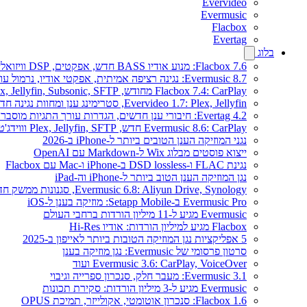
Evervideo
Evermusic
Flacbox
Evertag
בלוג
Flacbox 7.6: מנוע אודיו BASS חדש, אפקטים, DSP וויזואלייזר מוזיקה חי
Evermusic 8.7: נגינה רציפה אמיתית, אפקטי אודיו, נרמול עוצמה, אקולייזר בעיצוב מחודש
Flacbox 7.4: CarPlay מחודש, Plex, Jellyfin, Subsonic, SFTP לאודיו Hi-Res
Evervideo 1.7: Plex, Jellyfin, סטרימינג ענן ומחוות נגינה חדשים
Evertag 4.2: חיבורי ענן חדשים, הגדרות עורך התגיות מוסברות
Evermusic 8.6: CarPlay חדש, Plex, Jellyfin, SFTP וווידג'ט מילים
נגני המוזיקה הענן הטובים ביותר ל-iPhone ב-2026
ייצוא פוסטים מבלוג Wix ל-Markdown עם OpenAI
נגינת FLAC ו-DSD lossless ב-iPhone ו-Mac עם Flacbox
נגן המוזיקה הענן הטוב ביותר ל-iPhone וה-iPad
Evermusic 6.8: Aliyun Drive, Synology, סגנונות ממשק חדשים
Evermusic Pro ב-Setapp Mobile: מוזיקה בענן ל-iOS
Evermusic מגיע ל-11 מיליון הורדות ברחבי העולם
Flacbox מגיע למיליון הורדות: אודיו Hi-Res
5 אפליקציות נגן המוזיקה הטובות ביותר לאייפון ב-2025
סרטון פרסומי של Evermusic: נגן מוזיקה בענן
Evermusic 3.6: CarPlay, VoiceOver ועוד
Evermusic 3.1: מעבר חלק, סנכרון ספרייה וגיבוי
Evermusic מגיע ל-3 מיליון הורדות: סקירת תכונות
Flacbox 1.6: סנכרון אוטומטי, אקולייזר, תמיכת OPUS