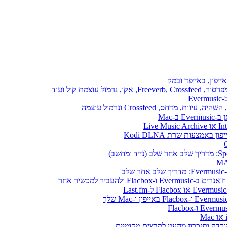
ייפון, באייפד ובמק
E
ב