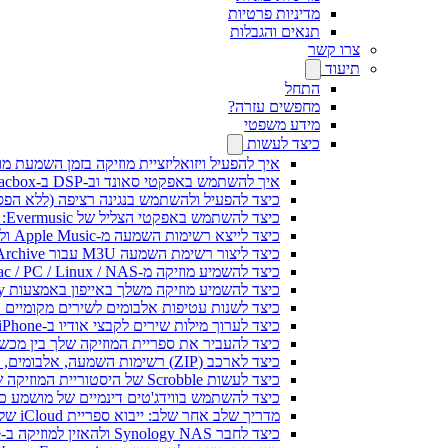
מדיניות פרטיות
תנאים והגבלות
צרו קשר
תיעוד
התחל
מחפשים עזרה?
מידע משפטי
כיצד לעשות
איך להפעיל ויזואליזציית מוזיקה בזמן השמעת מוז
איך להשתמש באפקטי סאונד וב-DSP ב-Flacbox: קומפרסור, Freeverb, Crossfeed, אקו, נרמול עוצמת קול ועוד
כיצד להפעיל ולהשתמש בנגינה רציפה (ללא הפסקות) ב-c
כיצד להשתמש באפקטי הצליל של Evermusic: הדהוד, השהיה, עיוות, מדחס, Crossfeed ונרמול עוצמה
כיצד לייצא רשימות השמעה מ-Apple Music ולנגן אותן ב-Evermusic ב-Mac
כיצד ליצור רשימת השמעה M3U עבור Internet Archive או Live Music Archive
כיצד להשמיע מוזיקה מ-Mac / PC / Linux / NAS באייפון באמצעות שרת Kodi DLNA
כיצד להשמיע מוזיקה משלך באייפון באמצעות CarPlay
כיצד לשנות עטיפות אלבומים לשירים מקומיים ב-Spotify: מדריך שלב אחר שלב (נייד ומח
כיצד לערוך מילות שירים לקבצי אודיו ב-iPhone או MAC
כיצד להעביר את ספריית המוזיקה שלך בין מכשירים ב-Evermusic: מדריך ש
כיצד לארכב (ZIP) רשימות השמעה, אלבומים, אמנים וז'אנרים ב-Evermusic ו-Flacbox ולהעביר למכשיר אחר
כיצד לעשות Scrobble של היסטוריית המוזיקה שלך מ-Evermusic או Flacbox ל-Last.fm
כיצד להשתמש בווידג'טים דינמיים של מושמע כעת ב-Evermusic ו-Flacbox באייפון 
מדריך שלב אחר שלב: ייבוא ספריית iCloud שלך ל-Evermusic ו-Flacbox
כיצד לחבר Synology NAS ולהאזין למוזיקה ב-iPhone או Mac