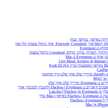
יקה באייפון, באייפד ובמק
Evermusi
שב)
לב אחר שלב
ו-Mac שלך