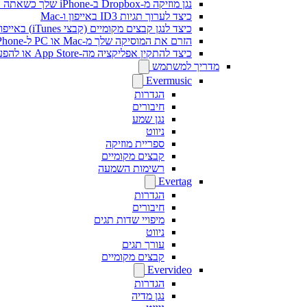
נגן מוזיקה מ-Dropbox ב-iPhone שלך כשאתה במצב לא מקוון
כיצד לערוך תגיות ID3 באייפון ו-Mac
כיצד לנגן קבצים מקומיים (קבצי iTunes) באייפון שלי
הזרם את המוסיקה שלך מ-Mac או PC ל-iPhone באמצעות SMB
כיצד להתקין אפליקציה מה-App Store או להפעיל רכישה בתוך האפליקציה באמצעות קוד פרומו
מדריך למשתמש
Evermusic
הגדרות
חיבורים
נגן שמע
ניווט
ספריית מוזיקה
קבצים מקומיים
רשימות השמעה
Evertag
הגדרות
חיבורים
מיפויי שדות תגים
ניווט
עורך תגים
קבצים מקומיים
Evervideo
הגדרות
נגן מדיה