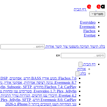
דף הבית
מוצרים
Evervideo
Evermusic
Flacbox
Evertag
בלוג
תיעוד
תמיכה
משפטי
צור קשר
אודות
K
⌘
דף הבית
אודות
בלוג
Flacbox 7.6: מנוע אודיו BASS חדש, אפקטים, DSP וויזואלייזר מוזיקה חי
Evermusic 8.7: נגינה רציפה אמיתית, אפקטי אודיו, נרמול עוצמה, אקולייזר בעיצוב מחודש
Flacbox 7.4: CarPlay מחודש, Plex, Jellyfin, Subsonic, SFTP לאודיו Hi-Res
Evervideo 1.7: Plex, Jellyfin, סטרימינג ענן ומחוות נגינה חדשים
Evertag 4.2: חיבורי ענן חדשים, הגדרות עורך התגיות מוסברות
Evermusic 8.6: CarPlay חדש, Plex, Jellyfin, SFTP וווידג'ט מילים
נגני המוזיקה הענן הטובים ביותר ל-iPhone ב-2026